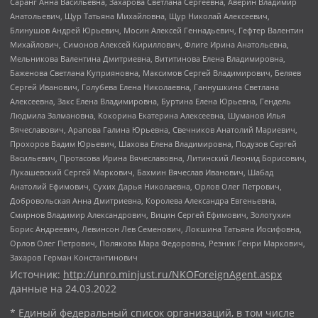
Саранг Анна Васильевна, Захарова Светлана Сергеевна, Аверин Владимир
Анатольевич, Щур Татьяна Михайловна, Щур Николай Алексеевич,
Блинушов Андрей Юрьевич, Мосин Алексей Геннадьевич, Гефтер Валентин
Михайлович, Симонов Алексей Кириллович, Флиге Ирина Анатольевна,
Мельникова Валентина Дмитриевна, Вититинова Елена Владимировна,
Баженова Светлана Куприяновна, Максимов Сергей Владимирович, Беляев
Сергей Иванович, Голубева Елена Николаевна, Ганнушкина Светлана
Алексеевна, Закс Елена Владимировна, Буртина Елена Юрьевна, Гендель
Людмила Залмановна, Кокорина Екатерина Алексеевна, Шуманов Илья
Вячеславович, Арапова Галина Юрьевна, Свечников Анатолий Мариевич,
Прохоров Вадим Юрьевич, Шахова Елена Владимировна, Подузов Сергей
Васильевич, Протасова Ирина Вячеславовна, Литинский Леонид Борисович,
Лукашевский Сергей Маркович, Бахмин Вячеслав Иванович, Шабад
Анатолий Ефимович, Сухих Дарья Николаевна, Орлов Олег Петрович,
Добровольская Анна Дмитриевна, Королева Александра Евгеньевна,
Смирнов Владимир Александрович, Вицин Сергей Ефимович, Золотухин
Борис Андреевич, Левинсон Лев Семенович, Локшина Татьяна Иосифовна,
Орлов Олег Петрович, Полякова Мара Федоровна, Резник Генри Маркович,
Захаров Герман Константинович
Источник:
http://unro.minjust.ru/NKOForeignAgent.aspx
данные на
24.03.2022
* Единый федеральный список организаций, в том числе