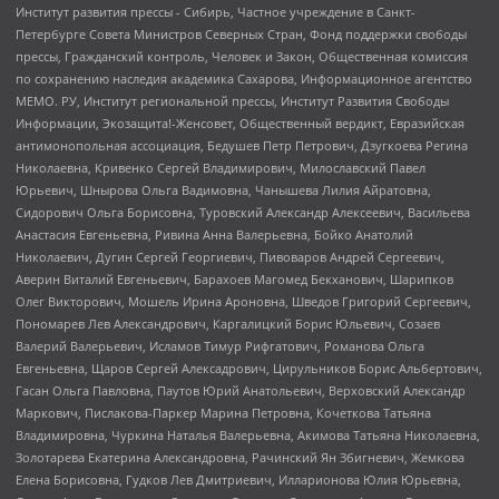
Институт развития прессы - Сибирь, Частное учреждение в Санкт-
Петербурге Совета Министров Северных Стран, Фонд поддержки свободы
прессы, Гражданский контроль, Человек и Закон, Общественная комиссия
по сохранению наследия академика Сахарова, Информационное агентство
МЕМО. РУ, Институт региональной прессы, Институт Развития Свободы
Информации, Экозащита!-Женсовет, Общественный вердикт, Евразийская
антимонопольная ассоциация, Бедушев Петр Петрович, Дзугкоева Регина
Николаевна, Кривенко Сергей Владимирович, Милославский Павел
Юрьевич, Шнырова Ольга Вадимовна, Чанышева Лилия Айратовна,
Сидорович Ольга Борисовна, Туровский Александр Алексеевич, Васильева
Анастасия Евгеньевна, Ривина Анна Валерьевна, Бойко Анатолий
Николаевич, Дугин Сергей Георгиевич, Пивоваров Андрей Сергеевич,
Аверин Виталий Евгеньевич, Барахоев Магомед Бекханович, Шарипков
Олег Викторович, Мошель Ирина Ароновна, Шведов Григорий Сергеевич,
Пономарев Лев Александрович, Каргалицкий Борис Юльевич, Созаев
Валерий Валерьевич, Исламов Тимур Рифгатович, Романова Ольга
Евгеньевна, Щаров Сергей Алексадрович, Цирульников Борис Альбертович,
Гасан Ольга Павловна, Паутов Юрий Анатольевич, Верховский Александр
Маркович, Пислакова-Паркер Марина Петровна, Кочеткова Татьяна
Владимировна, Чуркина Наталья Валерьевна, Акимова Татьяна Николаевна,
Золотарева Екатерина Александровна, Рачинский Ян Збигневич, Жемкова
Елена Борисовна, Гудков Лев Дмитриевич, Илларионова Юлия Юрьевна,