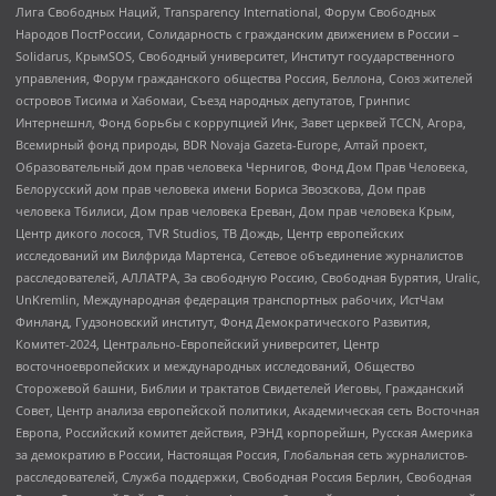
Лига Свободных Наций, Transparеncy International, Форум Свободных
Народов ПостРоссии, Солидарность с гражданским движением в России –
Solidarus, КрымSOS, Свободный университет, Институт государственного
управления, Форум гражданского общества Россия, Беллона, Союз жителей
островов Тисима и Хабомаи, Съезд народных депутатов, Гринпис
Интернешнл, Фонд борьбы с коррупцией Инк, Завет церквей TCCN, Агора,
Всемирный фонд природы, BDR Novaja Gazeta-Europe, Алтай проект,
Образовательный дом прав человека Чернигов, Фонд Дом Прав Человека,
Белорусский дом прав человека имени Бориса Звозскова, Дом прав
человека Тбилиси, Дом прав человека Ереван, Дом прав человека Крым,
Центр дикого лосося, TVR Studios, ТВ Дождь, Центр европейских
исследований им Вилфрида Мартенса, Сетевое объединение журналистов
расследователей, АЛЛАТРА, За свободную Россию, Свободная Бурятия, Uralic,
UnKremlin, Международная федерация транспортных рабочих, ИстЧам
Финланд, Гудзоновский институт, Фонд Демократического Развития,
Комитет-2024, Центрально-Европейский университет, Центр
восточноевропейских и международных исследований, Общество
Сторожевой башни, Библии и трактатов Свидетелей Иеговы, Гражданский
Совет, Центр анализа европейской политики, Академическая сеть Восточная
Европа, Российский комитет действия, РЭНД корпорейшн, Русская Америка
за демократию в России, Настоящая Россия, Глобальная сеть журналистов-
расследователей, Служба поддержки, Свободная Россия Берлин, Свободная