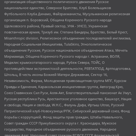
организация общественного политического движения Русское
национальное единство, Северное Братство, Клуб Болельщиков
Футбольного Клуба Динамо, Файзрахманисты, Мусульманская религиозная
организация п. Боровский, Община Коренного Русского народа
Щелковского района, Правый сектор, УНА - УНСО, Украинская
повстанческая армия, Тризуб им. Степана Бандеры, Братство, Белый Крест,
Misanthropic division, Религиозное объединение последователей инглиизма,
Народная Социальная Инициатива, TulaSkins, Этнополитическое
объединение Русские, Русское национальное объединение Атака, Мечеть
Мирмамеда, Община Коренного Русского народа г. Астрахани, ВОЛЯ,
Меджлис крымскотатарского народа, Рубеж Севера, ТОЙС, О
противодействии экстремистской деятельности, РЕВТАТПОД, Артподготовка,
Штольц, В честь иконы Божией Матери Державная, Сектор 16,
Независимость, Фирма, Молодежная правозащитная группа МПГ, Курсом
Правды и Единения, Каракольская инициативная группа, Автоград Крю,
Союз Славянских Сил Руси, Алля-Аят, Благотворительный пансионат Ак Умут,
Русская республика Русь, Арестантское уголовное единство, Башкорт, Нация
и свобода, Нация и свобода, W.H.С., Фалунь Дафа, Иртыш Ultras, Русский
Патриотический клуб-Новокузнецк/РПК, Сибирский державный союз, Фонд
борьбы с коррупцией, Фонд защиты прав граждан, Штабы Навального,
Совет граждан СССР Прикубанского округа г. Краснодара, Мужское
государство, Народное объединение русского движения, Народное
движение Адат, Народный совет граждан РСФСР СССР Архангельской