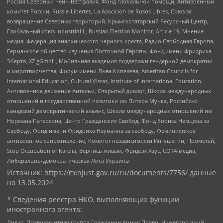
Россия Северный Рейн-Вестфалия, Фонд глобальной помощи, Антивоенный
комитет России, Russie-Libertes, La Asocicion de Rusos Libres, Союз за
возвращение Северных территорий, Крымскотатарский Ресурсный Центр,
Глобальный союз IndustriALL, Russian Election Monitor, Article 19, Мнение
медиа, Федерация анархического черного креста, Радио Свободная Европа,
Германское общество изучения Восточной Европы, Фонд имени Фридриха
Эберта, XZ gGmbH, Мобильная академия поддержки гендерной демократии
и миротворчества, Форум имени Льва Копелева, American Councils for
International Education, Cultural Vistas, Institute of International Education,
Антивоенное движение Антальи, Открытый диалог, Школа международных
отношений и государственной политики им Питера Мунка, Российско-
канадский демократический альянс, Школа международных отношений им
Нормана Патерсона, Центр Гражданских Свобод, Фонд Бориса Немцова за
Свободу, Фонд имени Фридриха Науманна за свободу, Феминистское
антивоенное сопротивление, Комитет независимости Ингушетии, Прометей,
Stop Occupation of Karelia, Вернись живым, Фридом Хаус, СОТА медиа,
Либерально-демократическая Лига Украины
Источник:
https://minjust.gov.ru/ru/documents/7756/
данные
на
13.05.2024
* Сведения реестра НКО, выполняющих функции
иностранного агента:
Лилит, Правозащитная группа Гражданин.Армия.Право, Нижегородский