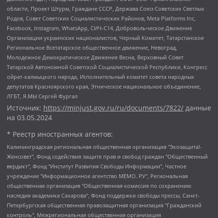
области, Проект Штурм, Граждане СССР, Держава Союз Советских Светлых
Родов, Совет Советских Социалистических Районов, Meta Platforms Inc,
Facebook, Instagram, WhatsApp, СИЧ-С14, Добровольческое Движение
Организации украинских националистов, Черный Комитет, Татарстанское
Региональное Всетатарское общественное движение, Невоград,
Молодежное Демократическое Движение Весна, Верховный Совет
Татарской Автономной Советской Социалистической Республики, Конгресс
ойрат-калмыцкого народа, Исполнительный комитет совета народных
депутатов Красноярского края, Этническое национальное объединение,
ЛГБТ, Я.МЫ Сергей Фургал
Источник:
https://minjust.gov.ru/ru/documents/7822/
данные
на
03.05.2024
* Реестр иностранных агентов:
Калининградская региональная общественная организация "Экозащита!-Женсовет", Фонд содействия защите прав и свобод граждан "Общественный вердикт", Фонд "Институт Развития Свободы Информации", Частное учреждение "Информационное агентство МЕМО. РУ", Региональная общественная организация "Общественная комиссия по сохранению наследия академика Сахарова", Фонд поддержки свободы прессы, Санкт-Петербургская общественная правозащитная организация "Гражданский контроль", Межрегиональная общественная организация "Информационно-просветительский центр "Мемориал", Региональный Фонд "Центр Защиты Прав Средств Массовой Информации", с 05.12.2023 Фонд "Центр Защиты Прав Средств массовой информации", Региональная общественная благотворительная организация помощи беженцам и мигрантам "Гражданское содействие", Негосударственное образовательное учреждение дополнительного профессионального образования (повышение квалификации) специалистов "АКАДЕМИЯ ПО ПРАВАМ ЧЕЛОВЕКА", Свердловская региональная общественная организация "Сутяжник", Автономная некоммерческая организация "Центр независимых социологических исследований", Союз общественных объединений "Российский исследовательский центр по правам человека", Региональное общественное учреждение научно-информационный центр "МЕМОРИАЛ", Некоммерческая организация "Фонд защиты гласности", Автономная некоммерческая организация "Институт прав человека", Городская общественная организация "Екатеринбургское общество "МЕМОРИАЛ", Городская общественная организация "Рязанское историко-просветительское и правозащитное общество "Мемориал" (Рязанский Мемориал), Челябинский региональный орган общественной самодеятельности – женское общественное объединение "Женщины Евразии", Челябинский региональный орган общественной самодеятельности "Уральская правозащитная группа", Фонд содействия защите здоровья и социальной справедливости имени Андрея Рылькова, Автономная Некоммерческая Организация "Аналитический Центр Юрия Левады", Автономная некоммерческая организация социальной поддержки населения "Проект Апрель", Региональная общественная организация помощи женщинам и детям, находящимся в кризисной ситуации "Информационно-методический центр "Анна", Фонд содействия развитию массовых коммуникаций и правовому просвещению "Так-так-Так", Фонд содействия устойчивому развитию "Серебряная тайга", Свердловский региональный общественный фонд социальных проектов "Новое время", "Idel.Реалии", Кавказ.Реалии, Крым.Реалии, Телеканал Настоящее Время, Татаро-башкирская служба Радио Свобода (Azatliq Radiosi), Радио Свободная Европа/Радио Свобода (PCE/PC), "Сибирь.Реалии", "Фактограф", Благотворительный фонд помощи осужденным и их семьям, Автономная некоммерческая организация "Институт глобализации и социальных движений", Фонд "В защиту прав заключенных", Частное учреждение "Центр поддержки и содействия развитию средств массовой информации", Пензенский региональный общественный благотворительный фонд "Гражданский союз", "Север.Реалии", Некоммерческая организация Фонд "Правовая инициатива", Общество с ограниченной ответственностью "Радио Свободная Европа/Радио Свобода", Чешское информационное агентство "MEDIUM-ORIENT", Красноярская региональная общественная организация "Мы против СПИДа", Камалягин Денис Николаевич, Маркелов Сергей Евгеньевич, Пономарев Лев Александрович, Савицкая Людмила Алексеевна, Автономная некоммерческая организация "Центр по работе с проблемой насилия "НАСИЛИЮ.НЕТ", Межрегиональный профессиональный союз работников здравоохранения "Альянс врачей", Юридическое лицо, зарегистрированное в Латвийской Республике, SIA "Medusa Project" (регистрационный номер 40103797863, дата регистрации 10.06.2014), Некоммерческая организация "Фонд по борьбе с коррупцией", Автономная некоммерческая организация "Институт права и публичной политики", Баданин Роман Сергеевич, Гликин Максим Александрович, Железнова Мария Михайловна, Лукьянова Юлия Сергеевна, Маетная Елизавета Витальевна, Маняхин Петр Борисович, Чуракова Ольга Владимировна, Ярош Юлия Петровна, Юридическое лицо "The Insider SIA", зарегистрированное в Риге, Латвийская Республика (дата регистрации 26.06.2015), являющееся администратором доменного имени интернет-издания "The Insider SIA", https://theins.ru, Постернак Алексей Евгеньевич, Рубин Михаил Аркадьевич, Анин Роман Александрович, Юридическое лицо Istories fonds, зарегистрированное в Латвийской Республике (регистрационный номер 50008295751, дата регистрации 24.02.2020), Великовский Дмитрий Александрович, Долинина Ирина Николаевна, Мароховская Алеся Алексеевна, Шлейнов Роман Юрьевич, Шмагун Олеся Валентиновна, Общество с ограниченной ответственностью "Альтаир 2021", Общество с ограниченной ответственностью "Вега 2021", Общество с ограниченной ответственностью "Главный редактор 2021", Общество с ограниченной ответственностью "Ромашки монолит", Важенков Артем Валерьевич, Ивановская областная общественная организация "Центр гендерных исследований", Гурман Юрий Альбертович, Медиапроект "ОВД-Инфо", Егоров Владимир Владимирович, Жилинский Владимир Александрович, Общество с ограниченной ответственностью "ЗП", Иванова София Юрьевна, Карезина Инна Павловна, Кильтау Екатерина Викторовна, Петров Алексей Викторович, Пискунов Сергей Евгеньевич, Смирнов Сергей Сергеевич, Тихонов Михаил Сергеевич, Общество с ограниченной ответственностью "ЖУРНАЛИСТ-ИНОСТРАННЫЙ АГЕНТ", Арапова Галина Юрьевна, Вольтская Татьяна Анатольевна, Американская компания "Mason G.E.S. Anonymous Foundation" (США), являющаяся владельцем интернет-издания https://mnews.world/, Компания "Stichting Bellingcat", зарегистрированная в Нидерландах (дата регистрации 11.07.2018), Захаров Андрей Вячеславович, Клепиковская Екатерина Дмитриевна, Общество с ограниченной ответственностью "МЕМО", Перл Роман Александрович, Симонов Евгений Алексеевич, Соловьева Елена Анатольевна, Сотников Даниил Владимирович, Сурначева Елизавета Дмитриевна, Автономная некоммерческая организация по защите прав человека и информированию населения "Якутия – Наше Мнение", Общество с ограниченной ответственностью "Москоу диджитал медиа", с 26.01.2023 Общество с ограниченной ответственностью "Чайка Белые сады", Ветошкина Валерия Валерьевна, Заговора Максим Александрович, Межрегиональное общественное движение "Российская ЛГБТ - сеть", Оленичев Максим Владимирович, Павлов Иван Юрьевич, Скворцова Елена Сергеевна, Общество с ограниченной ответственностью "Как бы инагент", Кочетков Игорь Викторович, Общество с ограниченной ответственностью "Честные выборы", Еланчик Олег Александрович, Общество с ограниченной ответственностью "Нобелевский призыв", Гималова Регина Эмилевна, Григорьев Андрей Валерьевич, Григорьева Алина Александровна, Ассоциация по содействию защите прав призывников, альтернативнослужащих и военнослужащих "Правозащитная группа "Гражданин.Армия.Право", Хисамова Регина Фаритовна, Автономная некоммерческая организация по реализации социально-правовых программ "Лилит", Дальневосточное общественное движение "Маяк", Санкт-Петербургская ЛГБТ-инициативная группа "Выход", Инициативная группа ЛГБТ+ "Реверс", Алексеев Андрей Викторович, Бекбулатова Таисия Львовна, Беляев Иван Михайлович, Владыкина Елена Сергеевна, Гельман Марат Александрович, Никульшина Вероника Юрьевна, Толоконникова Надежда Андреевна, Шендерович Виктор Анатольевич, Общество с ограниченной ответственностью "Данное сообщение", Общество с ограниченной ответственностью Издательский дом "Новая глава", Айнбиндер Александра Александровна, Московский комьюнити-центр для ЛГБТ+инициатив, Благотворительный фонд развития филантропии, Deutsche Welle (Германия, Kurt-Schumacher-Strasse 3, 53113 Bonn), Борзунова Мария Михайловна, Воробьев Виктор Викторович, Голубева Анна Львовна, Константинова Алла Михайловна, Малкова Ирина Владимировна, Мурадов Мурад Абдулгалимович, Осетинская Елизавета Николаевна, Понасенков Евгений Николаевич, Ганапольский Матвей Юрьевич, Киселев Евгений Алексеевич, Борухович Ирина Григорьевна, Дремин Иван Тимофеевич, Дубровский Дмитрий Викторович, Красноярская региональная общественная организация поддержки и развития альтернативных образовательных технологий и межкультурных коммуникаций "ИНТЕРРА", Маяковская Екатерина Алексеевна, Фейгин Марк Захарович, Филимонов Андрей Викторович, Дзугкоева Регина Николаевна, Доброхотов Роман Александрович, Дудь Юрий Александрович, Елкин Сергей Владимирович, Кругликов Кирилл Игоревич, Сабунаева Мария Леонидовна, Семенов Алексей Владимирович, Шаинян Карен Багратович, Шульман Екатерина Михайловна, Асафьев Артур Валерьевич, Вахштайн Виктор Семенович, Венедиктов Алексей Алексеевич, Лушникова Екатерина Евгеньевна, Волков Леонид Михайлович, Невзоров Александр Глебович, Пархоменко Сергей Борисович, Сироткин Ярослав Николаевич, Кара-Мурза Владимир Владимирович, Баранова Наталья Владимировна, Гозман Леонид Яковлевич, Кагарлицкий Борис Юльевич, Климарев Михаил Валерьевич, Милов Владимир Станиславович, Автономная некоммерческая организация Краснодарский центр современного искусства "Типография", Моргенштерн Алишер Тагирович, Соболь Любовь Эдуардовна, Общество с ограниченной ответственностью "ЛИЗА НОРМ", Каспаров Гарри Кимович, Ходорковский Михаил Борисович, Общество с ограниченной ответственностью "Апрельские тезисы", Данилович Ирина Брониславовна, Кашин Олег Владимирович, Петров Николай Владимирович, Пивоваров Алексей Владимирович, Соколов Михаил Владимирович, Цветкова Юлия Владимировна, Чичваркин Евгений Александрович, Комитет против пыток/Команда против пыток, Общество с ограниченной ответственностью "Первый научный", Общество с ограниченной ответственностью "Вертолет и ко", Белоцерковская Вероника Борисовна, Кац Максим Евгеньевич, Лазарева Татьяна Юрьевна, Шаведдинов Руслан Табризович, Яшин Илья Валерьевич, Общество с ограниченной ответственностью "Иноагент ААВ", Алешковский Дмитрий Петрович, Альбац Евгения Марковна, Быков Дмитрий Львович, Галямина Юлия Евгеньевна, Лойко Сергей Леонидович, Мартынов Кирилл Константинович, Медведев Сергей Александрович, Крашенинников Федор Геннадиевич, Гордеева Катерина Вл