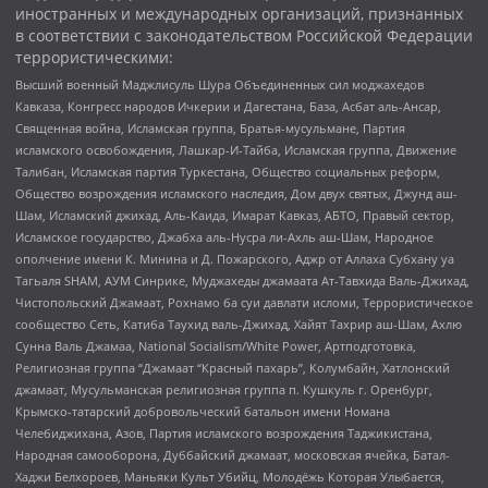
иностранных и международных организаций, признанных
в соответствии с законодательством Российской Федерации
террористическими:
Высший военный Маджлисуль Шура Объединенных сил моджахедов
Кавказа, Конгресс народов Ичкерии и Дагестана, База, Асбат аль-Ансар,
Священная война, Исламская группа, Братья-мусульмане, Партия
исламского освобождения, Лашкар-И-Тайба, Исламская группа, Движение
Талибан, Исламская партия Туркестана, Общество социальных реформ,
Общество возрождения исламского наследия, Дом двух святых, Джунд аш-
Шам, Исламский джихад, Аль-Каида, Имарат Кавказ, АБТО, Правый сектор,
Исламское государство, Джабха аль-Нусра ли-Ахль аш-Шам, Народное
ополчение имени К. Минина и Д. Пожарского, Аджр от Аллаха Субхану уа
Тагьаля SHAM, АУМ Синрике, Муджахеды джамаата Ат-Тавхида Валь-Джихад,
Чистопольский Джамаат, Рохнамо ба суи давлати исломи, Террористическое
сообщество Сеть, Катиба Таухид валь-Джихад, Хайят Тахрир аш-Шам, Ахлю
Сунна Валь Джамаа, National Socialism/White Power, Артподготовка,
Религиозная группа “Джамаат “Красный пахарь”, Колумбайн, Хатлонский
джамаат, Мусульманская религиозная группа п. Кушкуль г. Оренбург,
Крымско-татарский добровольческий батальон имени Номана
Челебиджихана, Азов, Партия исламского возрождения Таджикистана,
Народная самооборона, Дуббайский джамаат, московская ячейка, Батал-
Хаджи Белхороев, Маньяки Культ Убийц, Молодёжь Которая Улыбается,