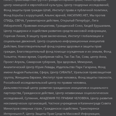
центр немецкой и европейской культуры, Центр гендерных исследований,
Фонд защиты прав граждан Штаб, Институт права и публичной политики,
Фонд борьбы с коррупцией, Альянс врачей, НАСИЛИЮ.НЕТ, Мы против
СПИДа, СВЕЧА, Гуманитарное действие, Открытый Петербург, Лига
Избирателей, Правовая инициатива, Гражданский Союз, Хасдей Ерушалаим,
Центр поддержки и содействия развитию средств массовой информации,
Горячая Линия, В защиту прав заключенных, Институт глобализации и
социальных движений, Центр социально-информационных инициатив
Действие, Благотворительный фонд охраны здоровья и защиты прав
граждан, Благотворительный фонд помощи осужденным и их семьям, Фонд
Тольятти, Новое время, Серебряная тайга, Так-Так-Так, Сова, центр Анна,
Проект Апрель, Самарская губерния, Эра здоровья, Мемориал,
Аналитический Центр Юрия Левады, Издательство Парк Гагарина, Фонд
имени Андрея Рылькова, Сфера, Центр СИБАЛЬТ, Уральская правозащитная
группа, Женщины Евразии, Институт прав человека, Фонд защиты гласности,
Российский исследовательский центр по правам человека,
Дальневосточный центр развития гражданских инициатив и социального
партнерства, Гражданское действие, Центр независимых социологических
исследований, Сутяжник, АКАДЕМИЯ ПО ПРАВАМ ЧЕЛОВЕКА, Центр развития
некоммерческих организаций, Частное учреждение в Калининграде Совета
Министров северных стран, Гражданское содействие, Трансперенси
Интернешнл-Р, Центр Защиты Прав Средств Массовой Информации,