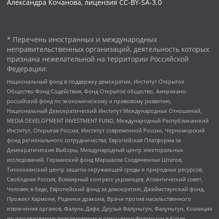
Александра Кочанова, лицензия CC-BY-SA-3.0
* Перечень иностранных и международных
неправительственных организаций, деятельность которых
признана нежелательной на территории Российской
Федерации:
Национальный фонд в поддержку демократии, Институт Открытое
Общество Фонд Содействия, Фонд Открытое общество, Американо-
российский фонд по экономическому и правовому развитию,
Национальный Демократический Институт Международных Отношений,
MEDIA DEVELOPMENT INVESTMENT FUND, Международный Республиканский
Институт, Открытая Россия, Институт современной России, Черноморский
фонд регионального сотрудничества, Европейская Платформа за
Демократические Выборы, Международный центр электоральных
исследований, Германский фонд Маршалла Соединенных Штатов,
Тихоокеанский центр защиты окружающей среды и природных ресурсов,
Свободная Россия, Всемирный конгресс украинцев, Атлантический совет,
Человек в беде, Европейский фонд за демократию, Джеймстаунский фонд,
Прожект Хармони, Родники дракона, Врачи против насильственного
извлечения органов, Фалунь Дафа, Друзья Фалуньгун, Фалуньгун, Коалиция
по расследованию преследования в отношении Фалуньгун в Китае,