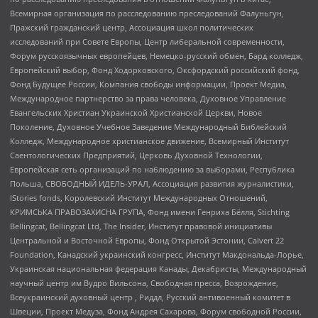
Всемирная организация по расследованию преследований Фалуньгун,
Пражский гражданский центр, Ассоциация школ политических
исследований при Совете Европы, Центр либеральной современности,
Форум русскоязычных европейцев, Немецко-русский обмен, Бард колледж,
Европейский выбор, Фонд Ходорковского, Оксфордский российский фонд,
Фонд Будущее России, Компания свободы информации, Проект Медиа,
Международное партнерство за права человека, Духовное Управление
Евангельских Христиан Украинской Христианской Церкви, Новое
Поколение, Духовное Учебное Заведение Международный Библейский
Колледж, Международное христианское движение, Всемирный Институт
Саентологических Предприятий, Церковь Духовной Технологии,
Европейская сеть организаций по наблюдению за выборами, Республика
Польша, СВОБОДНЫЙ ИДЕЛЬ-УРАЛ, Ассоциация развития журналистики,
IStories fonds, Королевский Институт Международных Отношений,
КРИМСЬКА ПРАВОЗАХИСНА ГРУПА, Фонд имени Генриха Бёлля, Stichting
Bellingcat, Bellingcat Ltd, The Insider, Институт правовой инициативы
Центральной и Восточной Европы, Фонд Открытой Эстонии, Calvert 22
Foundation, Канадский украинский конгресс, Институт Макдональда-Лорье,
Украинская национальная федерация Канады, Декабристы, Международный
научный центр им Вудро Вильсона, Свободная пресса, Возрождение,
Всеукраинский духовный центр , Риддл, Русский антивоенный комитет в
Швеции, Проект Медуза, Фонд Андрея Сахарова, Форум свободной России,