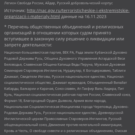
Легион Свобода России, Айдар, Русский добровольческий корпус
Источник:
http://nac.gov.ru/terroristicheskie-i-ekstremistskie-
organizacii-i-materialy.html
данные на
16.11.2023
* Перечень общественных объединений и религиозных
организаций в отношении которых судом принято
вступившее в законную силу решение о ликвидации или
запрете деятельности:
Национал-большевистская партия, ВЕК РА, Рада земли Кубанской Духовно
Родовой Державы Русь, Община Духовного Управления Асгардской Веси
Беловодья, Славянская Община Капища Веды Перуна, Мужская Духовная
Семинария Староверов-Инглингов, Нурджулар, К Богодержавию, Таблиги
Джамаат, Свидетели Иеговы, Русское национальное единство, Национал-
социалистическое общество, Джамаат мувахидов, Объединенный Вилайат
Кабарды, Балкарии и Карачая, Союз славян, Ат-Такфир Валь-Хиджра, Пит
Буль, Национал-социалистическая рабочая партия России, Славянский союз,
Формат-18, Благородный Орден Дьявола, Армия воли народа,
Национальная Социалистическая Инициатива города Череповца, Духовно-
Родовая Держава Русь, Русское национальное единство, Древнерусской
Инглистической церкви Православных Староверов-Инглингов, Русский
общенациональный союз, Движение против нелегальной иммиграции,
Кровь и Честь, О свободе совести и о религиозных объединениях, Омская