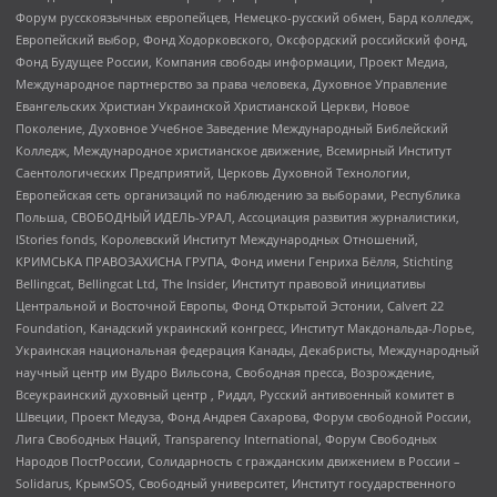
Форум русскоязычных европейцев, Немецко-русский обмен, Бард колледж,
Европейский выбор, Фонд Ходорковского, Оксфордский российский фонд,
Фонд Будущее России, Компания свободы информации, Проект Медиа,
Международное партнерство за права человека, Духовное Управление
Евангельских Христиан Украинской Христианской Церкви, Новое
Поколение, Духовное Учебное Заведение Международный Библейский
Колледж, Международное христианское движение, Всемирный Институт
Саентологических Предприятий, Церковь Духовной Технологии,
Европейская сеть организаций по наблюдению за выборами, Республика
Польша, СВОБОДНЫЙ ИДЕЛЬ-УРАЛ, Ассоциация развития журналистики,
IStories fonds, Королевский Институт Международных Отношений,
КРИМСЬКА ПРАВОЗАХИСНА ГРУПА, Фонд имени Генриха Бёлля, Stichting
Bellingcat, Bellingcat Ltd, The Insider, Институт правовой инициативы
Центральной и Восточной Европы, Фонд Открытой Эстонии, Calvert 22
Foundation, Канадский украинский конгресс, Институт Макдональда-Лорье,
Украинская национальная федерация Канады, Декабристы, Международный
научный центр им Вудро Вильсона, Свободная пресса, Возрождение,
Всеукраинский духовный центр , Риддл, Русский антивоенный комитет в
Швеции, Проект Медуза, Фонд Андрея Сахарова, Форум свободной России,
Лига Свободных Наций, Transparеncy International, Форум Свободных
Народов ПостРоссии, Солидарность с гражданским движением в России –
Solidarus, КрымSOS, Свободный университет, Институт государственного