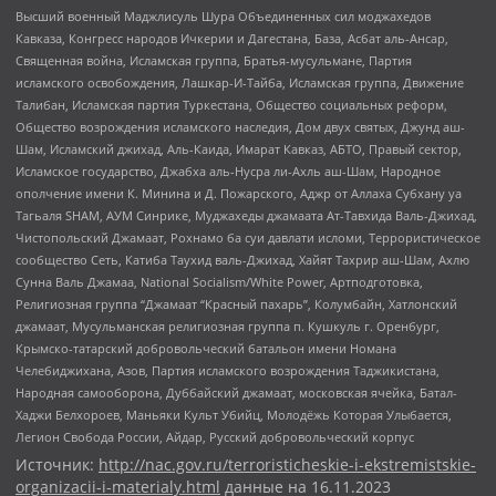
Высший военный Маджлисуль Шура Объединенных сил моджахедов
Кавказа, Конгресс народов Ичкерии и Дагестана, База, Асбат аль-Ансар,
Священная война, Исламская группа, Братья-мусульмане, Партия
исламского освобождения, Лашкар-И-Тайба, Исламская группа, Движение
Талибан, Исламская партия Туркестана, Общество социальных реформ,
Общество возрождения исламского наследия, Дом двух святых, Джунд аш-
Шам, Исламский джихад, Аль-Каида, Имарат Кавказ, АБТО, Правый сектор,
Исламское государство, Джабха аль-Нусра ли-Ахль аш-Шам, Народное
ополчение имени К. Минина и Д. Пожарского, Аджр от Аллаха Субхану уа
Тагьаля SHAM, АУМ Синрике, Муджахеды джамаата Ат-Тавхида Валь-Джихад,
Чистопольский Джамаат, Рохнамо ба суи давлати исломи, Террористическое
сообщество Сеть, Катиба Таухид валь-Джихад, Хайят Тахрир аш-Шам, Ахлю
Сунна Валь Джамаа, National Socialism/White Power, Артподготовка,
Религиозная группа “Джамаат “Красный пахарь”, Колумбайн, Хатлонский
джамаат, Мусульманская религиозная группа п. Кушкуль г. Оренбург,
Крымско-татарский добровольческий батальон имени Номана
Челебиджихана, Азов, Партия исламского возрождения Таджикистана,
Народная самооборона, Дуббайский джамаат, московская ячейка, Батал-
Хаджи Белхороев, Маньяки Культ Убийц, Молодёжь Которая Улыбается,
Легион Свобода России, Айдар, Русский добровольческий корпус
Источник:
http://nac.gov.ru/terroristicheskie-i-ekstremistskie-
organizacii-i-materialy.html
данные на
16.11.2023