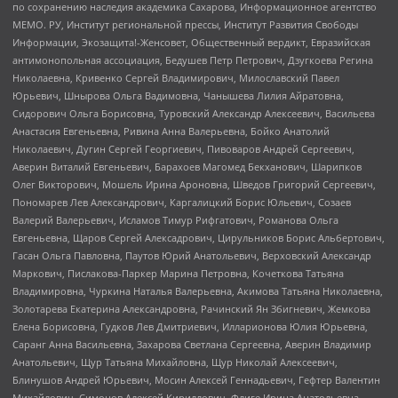
по сохранению наследия академика Сахарова, Информационное агентство
МЕМО. РУ, Институт региональной прессы, Институт Развития Свободы
Информации, Экозащита!-Женсовет, Общественный вердикт, Евразийская
антимонопольная ассоциация, Бедушев Петр Петрович, Дзугкоева Регина
Николаевна, Кривенко Сергей Владимирович, Милославский Павел
Юрьевич, Шнырова Ольга Вадимовна, Чанышева Лилия Айратовна,
Сидорович Ольга Борисовна, Туровский Александр Алексеевич, Васильева
Анастасия Евгеньевна, Ривина Анна Валерьевна, Бойко Анатолий
Николаевич, Дугин Сергей Георгиевич, Пивоваров Андрей Сергеевич,
Аверин Виталий Евгеньевич, Барахоев Магомед Бекханович, Шарипков
Олег Викторович, Мошель Ирина Ароновна, Шведов Григорий Сергеевич,
Пономарев Лев Александрович, Каргалицкий Борис Юльевич, Созаев
Валерий Валерьевич, Исламов Тимур Рифгатович, Романова Ольга
Евгеньевна, Щаров Сергей Алексадрович, Цирульников Борис Альбертович,
Гасан Ольга Павловна, Паутов Юрий Анатольевич, Верховский Александр
Маркович, Пислакова-Паркер Марина Петровна, Кочеткова Татьяна
Владимировна, Чуркина Наталья Валерьевна, Акимова Татьяна Николаевна,
Золотарева Екатерина Александровна, Рачинский Ян Збигневич, Жемкова
Елена Борисовна, Гудков Лев Дмитриевич, Илларионова Юлия Юрьевна,
Саранг Анна Васильевна, Захарова Светлана Сергеевна, Аверин Владимир
Анатольевич, Щур Татьяна Михайловна, Щур Николай Алексеевич,
Блинушов Андрей Юрьевич, Мосин Алексей Геннадьевич, Гефтер Валентин
Михайлович, Симонов Алексей Кириллович, Флиге Ирина Анатольевна,