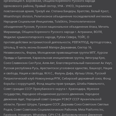
организация п. Боровский, Община Коренного Русского народа
Щелковского района, Правый сектор, УНА - УНСО, Украинская
повстанческая армия, Тризуб им. Степана Бандеры, Братство, Белый Крест,
Misanthropic division, Религиозное объединение последователей инглиизма,
Народная Социальная Инициатива, TulaSkins, Этнополитическое
объединение Русские, Русское национальное объединение Атака, Мечеть
Мирмамеда, Община Коренного Русского народа г. Астрахани, ВОЛЯ,
Меджлис крымскотатарского народа, Рубеж Севера, ТОЙС, О
противодействии экстремистской деятельности, РЕВТАТПОД, Артподготовка,
Штольц, В честь иконы Божией Матери Державная, Сектор 16,
Независимость, Фирма, Молодежная правозащитная группа МПГ, Курсом
Правды и Единения, Каракольская инициативная группа, Автоград Крю,
Союз Славянских Сил Руси, Алля-Аят, Благотворительный пансионат Ак Умут,
Русская республика Русь, Арестантское уголовное единство, Башкорт, Нация
и свобода, Нация и свобода, W.H.С., Фалунь Дафа, Иртыш Ultras, Русский
Патриотический клуб-Новокузнецк/РПК, Сибирский державный союз, Фонд
борьбы с коррупцией, Фонд защиты прав граждан, Штабы Навального,
Совет граждан СССР Прикубанского округа г. Краснодара, Мужское
государство, Народное объединение русского движения, Народное
движение Адат, Народный совет граждан РСФСР СССР Архангельской
области, Проект Штурм, Граждане СССР, Держава Союз Советских Светлых
Родов, Совет Советских Социалистических Районов, Meta Platforms Inc,
Facebook, Instagram, WhatsApp, СИЧ-С14, Добровольческое Движение