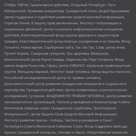
СПИДа, СВЕЧА, Гуманитарное действие, Открытый Петербург, Лига
Избирателей, Правовая инициатива, Гражданский Союз, Хасдей Ерушалаим,
Центр поддержки и содействия развитию средств массовой информации,
Горячая Линия, В защиту прав заключенных, Институт глобализации и
социальных движений, Центр социально-информационных инициатив
Действие, Благотворительный фонд охраны здоровья и защиты прав
граждан, Благотворительный фонд помощи осужденным и их семьям, Фонд
Тольятти, Новое время, Серебряная тайга, Так-Так-Так, Сова, центр Анна,
Проект Апрель, Самарская губерния, Эра здоровья, Мемориал,
Аналитический Центр Юрия Левады, Издательство Парк Гагарина, Фонд
имени Андрея Рылькова, Сфера, Центр СИБАЛЬТ, Уральская правозащитная
группа, Женщины Евразии, Институт прав человека, Фонд защиты гласности,
Российский исследовательский центр по правам человека,
Дальневосточный центр развития гражданских инициатив и социального
партнерства, Гражданское действие, Центр независимых социологических
исследований, Сутяжник, АКАДЕМИЯ ПО ПРАВАМ ЧЕЛОВЕКА, Центр развития
некоммерческих организаций, Частное учреждение в Калининграде Совета
Министров северных стран, Гражданское содействие, Трансперенси
Интернешнл-Р, Центр Защиты Прав Средств Массовой Информации,
Институт развития прессы - Сибирь, Частное учреждение в Санкт-
Петербурге Совета Министров Северных Стран, Фонд поддержки свободы
прессы, Гражданский контроль, Человек и Закон, Общественная комиссия