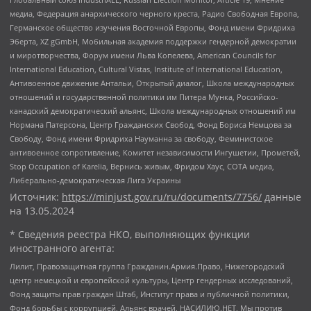
медиа, Федерация анархического черного креста, Радио Свободная Европа,
Германское общество изучения Восточной Европы, Фонд имени Фридриха
Эберта, XZ gGmbH, Мобильная академия поддержки гендерной демократии
и миротворчества, Форум имени Льва Копелева, American Councils for
International Education, Cultural Vistas, Institute of International Education,
Антивоенное движение Антальи, Открытый диалог, Школа международных
отношений и государственной политики им Питера Мунка, Российско-
канадский демократический альянс, Школа международных отношений им
Нормана Патерсона, Центр Гражданских Свобод, Фонд Бориса Немцова за
Свободу, Фонд имени Фридриха Науманна за свободу, Феминистское
антивоенное сопротивление, Комитет независимости Ингушетии, Прометей,
Stop Occupation of Karelia, Вернись живым, Фридом Хаус, СОТА медиа,
Либерально-демократическая Лига Украины
Источник:
https://minjust.gov.ru/ru/documents/7756/
данные
на
13.05.2024
* Сведения реестра НКО, выполняющих функции
иностранного агента:
Лилит, Правозащитная группа Гражданин.Армия.Право, Нижегородский
центр немецкой и европейской культуры, Центр гендерных исследований,
Фонд защиты прав граждан Штаб, Институт права и публичной политики,
Фонд борьбы с коррупцией, Альянс врачей, НАСИЛИЮ.НЕТ, Мы против