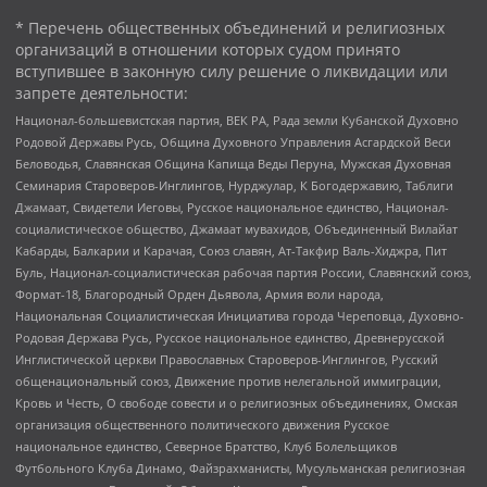
* Перечень общественных объединений и религиозных
организаций в отношении которых судом принято
вступившее в законную силу решение о ликвидации или
запрете деятельности:
Национал-большевистская партия, ВЕК РА, Рада земли Кубанской Духовно
Родовой Державы Русь, Община Духовного Управления Асгардской Веси
Беловодья, Славянская Община Капища Веды Перуна, Мужская Духовная
Семинария Староверов-Инглингов, Нурджулар, К Богодержавию, Таблиги
Джамаат, Свидетели Иеговы, Русское национальное единство, Национал-
социалистическое общество, Джамаат мувахидов, Объединенный Вилайат
Кабарды, Балкарии и Карачая, Союз славян, Ат-Такфир Валь-Хиджра, Пит
Буль, Национал-социалистическая рабочая партия России, Славянский союз,
Формат-18, Благородный Орден Дьявола, Армия воли народа,
Национальная Социалистическая Инициатива города Череповца, Духовно-
Родовая Держава Русь, Русское национальное единство, Древнерусской
Инглистической церкви Православных Староверов-Инглингов, Русский
общенациональный союз, Движение против нелегальной иммиграции,
Кровь и Честь, О свободе совести и о религиозных объединениях, Омская
организация общественного политического движения Русское
национальное единство, Северное Братство, Клуб Болельщиков
Футбольного Клуба Динамо, Файзрахманисты, Мусульманская религиозная