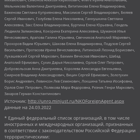
Мельникова Валентина Дмитриевна, Вититинова Елена Владимировна,
Баженова Светлана Куприяновна, Максимов Сергей Владимирович, Беляев
Сергей Иванович, Голубева Елена Николаевна, Ганнушкина Светлана
Алексеевна, Закс Елена Владимировна, Буртина Елена Юрьевна, Гендель
Людмила Залмановна, Кокорина Екатерина Алексеевна, Шуманов Илья
Вячеславович, Арапова Галина Юрьевна, Свечников Анатолий Мариевич,
Прохоров Вадим Юрьевич, Шахова Елена Владимировна, Подузов Сергей
Васильевич, Протасова Ирина Вячеславовна, Литинский Леонид Борисович,
Лукашевский Сергей Маркович, Бахмин Вячеслав Иванович, Шабад
Анатолий Ефимович, Сухих Дарья Николаевна, Орлов Олег Петрович,
Добровольская Анна Дмитриевна, Королева Александра Евгеньевна,
Смирнов Владимир Александрович, Вицин Сергей Ефимович, Золотухин
Борис Андреевич, Левинсон Лев Семенович, Локшина Татьяна Иосифовна,
Орлов Олег Петрович, Полякова Мара Федоровна, Резник Генри Маркович,
Захаров Герман Константинович
Источник:
http://unro.minjust.ru/NKOForeignAgent.aspx
данные на
24.03.2022
* Единый федеральный список организаций, в том числе
иностранных и международных организаций, признанных
в соответствии с законодательством Российской Федерации
террористическими: