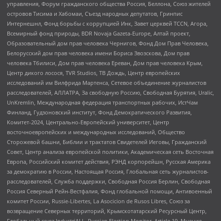
управления, Форум гражданского общества Россия, Беллона, Союз жителей
островов Тисима и Хабомаи, Съезд народных депутатов, Гринпис
Интернешнл, Фонд борьбы с коррупцией Инк, Завет церквей TCCN, Агора,
Всемирный фонд природы, BDR Novaja Gazeta-Europe, Алтай проект,
Образовательный дом прав человека Чернигов, Фонд Дом Прав Человека,
Белорусский дом прав человека имени Бориса Звозскова, Дом прав
человека Тбилиси, Дом прав человека Ереван, Дом прав человека Крым,
Центр дикого лосося, TVR Studios, ТВ Дождь, Центр европейских
исследований им Вилфрида Мартенса, Сетевое объединение журналистов
расследователей, АЛЛАТРА, За свободную Россию, Свободная Бурятия, Uralic,
UnKremlin, Международная федерация транспортных рабочих, ИстЧам
Финланд, Гудзоновский институт, Фонд Демократического Развития,
Комитет-2024, Центрально-Европейский университет, Центр
восточноевропейских и международных исследований, Общество
Сторожевой башни, Библии и трактатов Свидетелей Иеговы, Гражданский
Совет, Центр анализа европейской политики, Академическая сеть Восточная
Европа, Российский комитет действия, РЭНД корпорейшн, Русская Америка
за демократию в России, Настоящая Россия, Глобальная сеть журналистов-
расследователей, Служба поддержки, Свободная Россия Берлин, Свободная
Россия Северный Рейн-Вестфалия, Фонд глобальной помощи, Антивоенный
комитет России, Russie-Libertes, La Asocicion de Rusos Libres, Союз за
возвращение Северных территорий, Крымскотатарский Ресурсный Центр,
Глобальный союз IndustriALL, Russian Election Monitor, Article 19, Мнение