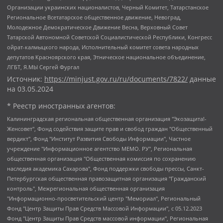
Организации украинских националистов, Черный Комитет, Татарстанское
Региональное Всетатарское общественное движение, Невоград,
Молодежное Демократическое Движение Весна, Верховный Совет
Татарской Автономной Советской Социалистической Республики, Конгресс
ойрат-калмыцкого народа, Исполнительный комитет совета народных
депутатов Красноярского края, Этническое национальное объединение,
ЛГБТ, Я.МЫ Сергей Фургал
Источник:
https://minjust.gov.ru/ru/documents/7822/
данные
на
03.05.2024
* Реестр иностранных агентов:
Калининградская региональная общественная организация "Экозащита!-Женсовет", Фонд содействия защите прав и свобод граждан "Общественный вердикт", Фонд "Институт Развития Свободы Информации", Частное учреждение "Информационное агентство МЕМО. РУ", Региональная общественная организация "Общественная комиссия по сохранению наследия академика Сахарова", Фонд поддержки свободы прессы, Санкт-Петербургская общественная правозащитная организация "Гражданский контроль", Межрегиональная общественная организация "Информационно-просветительский центр "Мемориал", Региональный Фонд "Центр Защиты Прав Средств Массовой Информации", с 05.12.2023 Фонд "Центр Защиты Прав Средств массовой информации", Региональная общественная благотворительная организация помощи беженцам и мигрантам "Гражданское содействие", Негосударственное образовательное учреждение дополнительного профессионального образования (повышение квалификации) специалистов "АКАДЕМИЯ ПО ПРАВАМ ЧЕЛОВЕКА", Свердловская региональная общественная организация "Сутяжник", Автономная некоммерческая организация "Центр независимых социологических исследований", Союз общественных объединений "Российский исследовательский центр по правам человека", Региональное общественное учреждение научно-информационный центр "МЕМОРИАЛ", Некоммерческая организация "Фонд защиты гласности", Автономная некоммерческая организация "Институт прав человека", Городская общественная организация "Екатеринбургское общество "МЕМОРИАЛ", Городская общественная организация "Рязанское историко-просветительское и правозащитное общество "Мемориал" (Рязанский Мемориал), Челябинский региональный орган общественной самодеятельности – женское общественное объединение "Женщины Евразии", Челябинский региональный орган общественной самодеятельности "Уральская правозащитная группа", Фонд содействия защите здоровья и социальной справедливости имени Андрея Рылькова, Автономная Некоммерческая Организация "Аналитический Центр Юрия Левады", Автономная некоммерческая организация социальной поддержки населения "Проект Апрель", Региональная общественная организация помощи женщинам и детям, находящимся в кризисной ситуации "Информационно-методический центр "Анна", Фонд содействия развитию массовых коммуникаций и правовому просвещению "Так-так-Так", Фонд содействия устойчивому развитию "Серебряная тайга", Свердловский региональный общественный фонд социальных проектов "Новое время", "Idel.Реалии", Кавказ.Реалии, Крым.Реалии, Телеканал Настоящее Время, Татаро-башкирская служба Радио Свобода (Azatliq Radiosi), Радио Свободная Европа/Радио Свобода (PCE/PC), "Сибирь.Реалии", "Фактограф", Благотворительный фонд помощи осужденным и их семьям, Автономная некоммерческая организация "Институт глобализации и социальных движений", Фонд "В защиту прав заключенных", Частное учреждение "Центр поддержки и содействия развитию средств массовой информации", Пензенский региональный общественный благотворительный фонд "Гражданский союз", "Север.Реалии", Некоммерческая организация Фонд "Правовая инициатива", Общество с ограниченной ответственностью "Радио Свободная Европа/Радио Свобода", Чешское информационное агентство "MEDIUM-ORIENT", Красноярская региональная общественная организация "Мы против СПИДа", Камалягин Денис Николаевич, Маркелов Сергей Евгеньевич, Пономарев Лев Александрович, Савицкая Людмила Алексеевна, Автономная некоммерческая организация "Центр по работе с проблемой насилия "НАСИЛИЮ.НЕТ", Межрегиональный профессиональный союз работников здравоохранения "Альянс врачей", Юридическое лицо, зарегистрированное в Латвийской Республике, SIA "Medusa Project" (регистрационный номер 40103797863, дата регистрации 10.06.2014), Некоммерческая организация "Фонд по борьбе с коррупцией", Автономная некоммерческая организация "Институт права и публичной политики", Баданин Роман Сергеевич, Гликин Максим Александрович, Железнова Мария Михайловна, Лукьянова Юлия Сергеевна, Маетная Елизавета Витальевна, Маняхин Петр Борисович, Чуракова Ольга Владимировна, Ярош Юлия Петровна, Юридическое лицо "The Insider SIA", зарегистрированное в Риге, Латвийская Республика (дата регистрации 26.06.2015), являющееся администратором доменного имени интернет-издания "The Insider SIA", https://theins.ru, Постернак Алексей Евгеньевич, Рубин Михаил Аркадьевич, Анин Роман Александрович, Юридическое лицо Istories fonds, зарегистрированное в Латвийской Республике (регистрационный номер 50008295751, дата регистрации 24.02.2020), Великовский Дмитрий Александрович, Долинина Ирина Николаевна, Мароховская Алеся Алексеевна, Шлейнов Роман Юрьевич, Шмагун Олеся Валентиновна, Общество с ограниченной ответственностью "Альтаир 2021", Общество с ограниченной ответственностью "Вега 2021", Общество с ограниченной ответственностью "Главный редактор 2021", Общество с ограниченной ответственностью "Ромашки монолит", Важенков Артем Валерьевич, Ивановская областная общественная организация "Центр гендерных исследований", Гурман Юрий Альбертович, Медиапроект "ОВД-Инфо", Егоров Владимир Владимирович, Жилинский Владимир Александрович, Общество с ограниченной ответственностью "ЗП", Иванова София Юрьевна, Карезина Инна Павловна, Кильтау Екатерина Викторовна, Петров Алексей Викторович, Пискунов Сергей Евгеньевич, Смирнов Сергей Сергеевич, Тихонов Михаил Сергеевич, Общество с ограниченной ответственностью "ЖУРНАЛИСТ-ИНОСТРАННЫЙ АГЕНТ", Арапова Галина Юрьевна, Вольтская Татьяна Анатольевна, Американская компания "Mason G.E.S. Anonymous Foundation" (США), являющаяся владельцем интернет-издания https://mnews.world/, Компания "Stichting Bellingcat", зарегистрированная в Нидерландах (дата регистрации 11.07.2018), Захаров Андрей Вячеславович, Клепиковская Екатерина Дмитриевна, Общество с ограниченной ответственностью "МЕМО", Перл Роман Александрович, Симонов Евгений Алексеевич, Соловьева Елена Анатольевна, Сотников Даниил Владимирович, Сурначева Елизавета Дмитриевна, Автономная некоммерческая организация по защите прав человека и информированию населения "Якутия – Наше Мнение", Общество с ограниченной ответственностью "Москоу диджитал медиа", с 26.01.2023 Общество с ограниченной ответственностью "Чайка Белые сады", Ветошкина Валерия Валерьевна, Заговора Максим Александрович, Межрегиональное общественное движение "Российская ЛГБТ - сеть", Оленичев Максим Владимирович, Павлов Иван Юрьевич, Скворцова Елена Сергеевна, Общество с ограниченной ответственностью "Как бы инагент", Кочетков Игорь Викторович, Общество с ограниченной ответственностью "Честные выборы", Еланчик Олег Александрович, Общество с ограниченной ответственностью "Нобелевский призыв", Гималова Регина Эмилевна, Григорьев Андрей Валерьевич, Григорьева Алина Александровна, Ассоциация по содействию защите прав призывников, альтернативнослужащих и военнослужащих "Правозащитная группа "Гражданин.Армия.Право", Хисамова Регина Фаритовна, Автономная некоммерческая организация по реализации социально-правовых программ "Лилит", Дальневосточное общественное движение "Маяк", Санкт-Петербургская ЛГБТ-инициативная группа "Выход", Инициативная группа ЛГБТ+ "Реверс", Алексеев Андрей Викторович, Бекбулатова Таисия Львовна, Беляев Иван Михайлович, Владыкина Елена Сергеевна, Гельман Марат Александрович, Никульшина Вероника Юрьевна, Толоконникова Надежда Андреевна, Шендерович Виктор Анатольевич, Общество с ограниченной ответственностью "Данное сообщение", Общество с ограниченной ответственностью Издательский дом "Новая глава", Айнбиндер Александра Александровна, Московский комьюнити-центр для ЛГБТ+инициатив, Благотворительный фонд развития филантропии, Deutsche Welle (Германия, Kurt-Schumacher-Strasse 3, 53113 Bonn), Борзунова Мария Михайловна, Воробьев Виктор Викторович, Голубева Анна Львовна, Константинова Алла Михайловна, Малкова Ирина Владимировна, Мурадов Мурад Абдулгалимович, Осетинская Елизавета Николаевна, Понасенков Евгений Николаевич, Ганапольский Матвей Юрьевич, Киселев Евгений Алексеевич, Борухович Ирина Григорьевна, Дремин Иван Тимофеевич, Дубровский Дмитрий Викторович, Красноярская региональная общественная организация поддержки и развития альтернативных образовательных технологий и межкультурных коммуникаций "ИНТЕРРА", Маяковская Екатерина Алексеевна, Фейгин Марк Захарович, Филимонов Андрей Викторович, Дзугкоева Регина Николаевна, Доброхотов Роман Александрович, Дудь Юрий Александрович, Елкин Сергей Владимирович, Кругликов Кирилл Игоревич, Сабунаева Мария Леонидовна, Семенов Алексей Владимирович, Шаинян Карен Багратович, Шульман Екатерина Михайловна, Асафьев Артур Валерьевич, Вахштайн Виктор Семенович, Венедиктов Алексей Алексеевич, Лушникова Екатерина Евгеньевна, Волков Леонид Михайлович, Невзоров Александр Глебович, Пархоменко Сергей Борисович, Сироткин Ярослав Николаевич, Кара-Мурза Владимир Владимирович, Баранова Наталья Владимировна, Гозман Леонид Яковлевич, Кагарлицкий Борис Юльевич, Климарев Михаил Валерьевич, Милов Владимир Станиславович, Автономная некоммерческая организация Краснодарский центр современного искусства "Типография", Моргенштерн Алишер Тагирович, Соболь Любовь Эдуардовна, Общество с ограниченной ответственностью "ЛИЗА НОРМ", Каспаров Гарри Кимович, Ходорковский Михаил Борисович, Общество с ограниченной ответственностью "Апрельские тезисы", Данилович Ирина Брониславовна, Кашин Олег Владимирович, Петров Николай Владимирович, Пивоваров Алексей Владимирович, Соколов Михаил Владимирович, Цветкова Юлия Владимировна, Чичваркин Евгений Александрович, Комитет против пыток/Команда против пыток, Общество с ограниченной ответственностью "Первый научный", Общество с ограниченной ответственностью "Вертолет и ко", Белоцерковская Вероника Борисовна, Кац Максим Евгеньевич, Лазарева Татьяна Юрьевна, Шаведдинов Руслан Табризович, Яшин Илья Валерьевич, Общество с ограниченной ответственностью "Иноагент ААВ", Алешковский Дмитрий Петрович, Альбац Евгения Марковна, Быков Дмитрий Львович, Галямина Юлия Евгеньевна, Лойко Сергей Леонидович, Мартынов Кирилл Константинович, Медведев Сергей Александрович, Крашенинников Федор Геннадиевич, Гордеева Катерина Вл