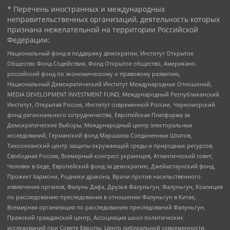
* Перечень иностранных и международных
неправительственных организаций, деятельность которых
признана нежелательной на территории Российской
Федерации:
Национальный фонд в поддержку демократии, Институт Открытое
Общество Фонд Содействия, Фонд Открытое общество, Американо-
российский фонд по экономическому и правовому развитию,
Национальный Демократический Институт Международных Отношений,
MEDIA DEVELOPMENT INVESTMENT FUND, Международный Республиканский
Институт, Открытая Россия, Институт современной России, Черноморский
фонд регионального сотрудничества, Европейская Платформа за
Демократические Выборы, Международный центр электоральных
исследований, Германский фонд Маршалла Соединенных Штатов,
Тихоокеанский центр защиты окружающей среды и природных ресурсов,
Свободная Россия, Всемирный конгресс украинцев, Атлантический совет,
Человек в беде, Европейский фонд за демократию, Джеймстаунский фонд,
Прожект Хармони, Родники дракона, Врачи против насильственного
извлечения органов, Фалунь Дафа, Друзья Фалуньгун, Фалуньгун, Коалиция
по расследованию преследования в отношении Фалуньгун в Китае,
Всемирная организация по расследованию преследований Фалуньгун,
Пражский гражданский центр, Ассоциация школ политических
исследований при Совете Европы, Центр либеральной современности,