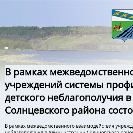
В рамках межведомственно
учреждений системы профи
детского неблагополучия 
Солнцевского района состо
В рамках межведомственного взаимодействия учрежд
неблагополучия в Администрации Солнцевского район