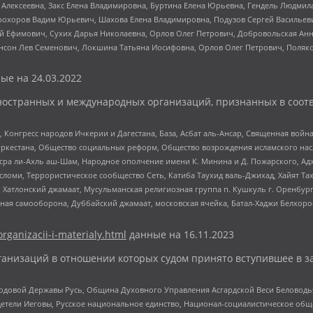
 Алексеевна, Закс Елена Владимировна, Буртина Елена Юрьевна, Гендель Людмил
рохоров Вадим Юрьевич, Шахова Елена Владимировна, Подузов Сергей Васильеви
й Ефимович, Сухих Дарья Николаевна, Орлов Олег Петрович, Добровольская Анн
нсон Лев Семенович, Локшина Татьяна Иосифовна, Орлов Олег Петрович, Поляк
ые на
24.03.2022
ностранных и международных организаций, признанных в соотв
нгресс народов Ичкерии и Дагестана, База, Асбат аль-Ансар, Священная война,
уркестана, Общество социальных реформ, Общество возрождения исламского насл
Нусра ли-Ахль аш-Шам, Народное ополчение имени К. Минина и Д. Пожарского, Ад
сломи, Террористическое сообщество Сеть, Катиба Таухид валь-Джихад, Хайят Тах
, Хатлонский джамаат, Мусульманская религиозная группа п. Кушкуль г. Оренбу
ная самооборона, Дуббайский джамаат, московская ячейка, Батал-Хаджи Белхор
organizacii-i-materialy.html
данные на
16.11.2023
анизаций в отношении которых судом принято вступившее в з
 Родовой Державы Русь, Община Духовного Управления Асгардской Веси Беловод
детели Иеговы, Русское национальное единство, Национал-социалистическое об