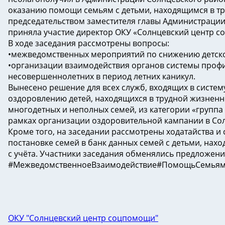
оказанию помощи семьям с детьми, находящимся в т
председательством заместителя главы Администрации
приняла участие директор ОКУ «Солнцевский центр с
В ходе заседания рассмотрены вопросы:
•межведомственных мероприятий по снижению детско
•организации взаимодействия органов системы проф
несовершеннолетних в период летних каникул.
Вынесено решение для всех служб, входящих в систем
оздоровлению детей, находящихся в трудной жизненно
многодетных и неполных семей, из категории «группа 
рамках организации оздоровительной кампании в Со
Кроме того, на заседании рассмотрены ходатайства 
постановке семей в банк данных семей с детьми, нахо
с учёта. Участники заседания обменялись предложен
#МежведомственноеВзаимодействие#ПомощьСемьям
ОКУ "Солнцевский центр соцпомощи"