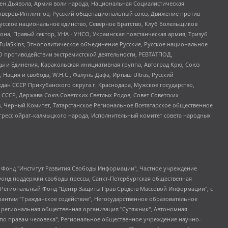
ден Дьявола, Армия воли народа, Национальная Социалистическая
роверов-Инглингов, Русский общенациональный союз, Движение против
усское национальное единство, Северное Братство, Клуб Болельщиков
а, Правый сектор, УНА - УНСО, Украинская повстанческая армия, Тризуб
 TulaSkins, Этнополитическое объединение Русские, Русское национальное
О противодействии экстремистской деятельности, РЕВТАТПОД,
ы и Единения, Каракольская инициативная группа, Автоград Крю, Союз
 Нация и свобода, W.H.С., Фалунь Дафа, Иртыш Ultras, Русский
ан СССР Прикубанского округа г. Краснодара, Мужское государство,
СССР, Держава Союз Советских Светлых Родов, Совет Советских
в, Черный Комитет, Татарстанское Региональное Всетатарское общественное
гресс ойрат-калмыцкого народа, Исполнительный комитет совета народных
евосточное общественное движение "Маяк", Санкт-Петербургская ЛГБТ-инициативная группа "Выход", Инициативная группа ЛГБТ+ "Реверс", Алексеев Андрей Викторович, Бекбулатова Таисия Львовна, Беляев Иван Михайлович, Владыкина Елена Сергеевна, Гельман Марат Александрович, Никульшина Вероника Юрьевна, Толоконникова Надежда Андреевна, Шендерович Виктор Анатольевич, Общество с ограниченной ответственностью "Данное сообщение", Общество с ограниченной ответственностью Издательский дом "Новая глава", Айнбиндер Александра Александровна, Московский комьюнити-центр для ЛГБТ+инициатив, Благотворительный фонд развития филантропии, Deutsche Welle (Германия, Kurt-Schumacher-Strasse 3, 53113 Bonn), Борзунова Мария Михайловна, Воробьев Виктор Викторович, Голубева Анна Львовна, Константинова Алла Михайловна, Малкова Ирина Владимировна, Мурадов Мурад Абдулгалимович, Осетинская Елизавета Николаевна, Понасенков Евгений Николаевич, Ганапольский Матвей Юрьевич, Киселев Евгений Алексеевич, Борухович Ирина Григорьевна, Дремин Иван Тимофеевич, Дубровский Дмитрий Викторович, Красноярская региональная общественная организация поддержки и развития альтернативных образовательных технологий и межкультурных коммуникаций "ИНТЕРРА", Маяковская Екатерина Алексеевна, Фейгин Марк Захарович, Филимонов Андрей Викторович, Дзугкоева Регина Николаевна, Доброхотов Роман Александрович, Дудь Юрий Александрович, Елкин Сергей Владимирович, Кругликов Кирилл Игоревич, Сабунаева Мария Леонидовна, Семенов Алексей Владимирович, Шаинян Карен Багратович, Шульман Екатерина Михайловна, Асафьев Артур Валерьевич, Вахштайн Виктор Семенович, Венедиктов Алексей Алексеевич, Лушникова Екатерина Евгеньевна, Волков Леонид Михайлович, Невзоров Александр Глебович, Пархоменко Сергей Борисович, Сироткин Ярослав Николаевич, Кара-Мурза Владимир Владимирович, Баранова Наталья Владимировна, Гозман Леонид Яковлевич, Кагарлицкий Борис Юльевич, Климарев Михаил Валерьевич, Милов Владимир Станиславович, Автономная некоммерческая организация Краснодарский центр современного искусства "Типография", Моргенштерн Алишер Тагирович, Соболь Любовь Эдуардовна, Общество с ограниченной ответственностью "ЛИЗА НОРМ", Каспаров Гарри Кимович, Ходорковский Михаил Борисович, Общество с ограниченной ответственностью "Апрельские тезисы", Данилович Ирина Брониславовна, Кашин Олег Владимирович, Петров Николай Владимирович, Пивоваров Алексей Владимирович, Соколов Михаил Владимирович, Цветкова Юлия Владимировна, Чичваркин Евгений Александрович, Комитет против пыток/Команда против пыток, Общество с ограниченной ответственностью "Первый научный", Общество с ограниченной ответственностью "Вертолет и ко", Белоцерковская Вероника Борисовна, Кац Максим Евгеньевич, Лазарева Татьяна Юрьевна, Шаведдинов Руслан Табризович, Яшин Илья Валерьевич, Общество с ограниченной ответственностью "Иноагент ААВ", Алешковский Дмитрий Петрович, Альбац Евгения Марковна, Быков Дмитрий Львович, Галямина Юлия Евгеньевна, Лойко Сергей Леонидович, Мартынов Кирилл Константинович, Медведев Сергей Александрович, Крашенинников Федор Геннадиевич, Гордеева Катерина Вл