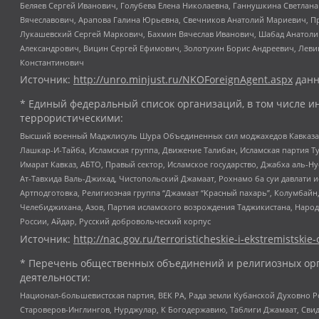
Беляев Сергей Иванович, Голубева Елена Николаевна, Ганнушкина Светлана
Вячеславович, Арапова Галина Юрьевна, Свечников Анатолий Мариевич, П
Лукашевский Сергей Маркович, Бахмин Вячеслав Иванович, Шабад Анатоли
Александрович, Вицин Сергей Ефимович, Золотухин Борис Андреевич, Леви
Константинович
Источник:
http://unro.minjust.ru/NKOForeignAgent.aspx
данн
* Единый федеральный список организаций, в том числе и
террористическими:
Высший военный Маджлисуль Шура Объединенных сил моджахедов Кавказа, Ко
Лашкар-И-Тайба, Исламская группа, Движение Талибан, Исламская партия Т
Имарат Кавказ, АБТО, Правый сектор, Исламское государство, Джабха аль-
Ат-Тавхида Валь-Джихад, Чистопольский Джамаат, Рохнамо ба суи давлати и
Артподготовка, Религиозная группа “Джамаат “Красный пахарь”, Колумбайн
Челебиджихана, Азов, Партия исламского возрождения Таджикистана, Народ
России, Айдар, Русский добровольческий корпус
Источник:
http://nac.gov.ru/terroristicheskie-i-ekstremistskie-
* Перечень общественных объединений и религиозных орг
деятельности:
Национал-большевистская партия, ВЕК РА, Рада земли Кубанской Духовно
Староверов-Инглингов, Нурджулар, К Богодержавию, Таблиги Джамаат, Сви