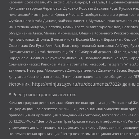
Карачая, Союз славян, Ат-Такфир Валь-Хиджра, Пит Буль, Национал-социал
Инициатива города Череповца, Духовно-Родовая Держава Русь, Русское н
нелегальной иммиграции, Кровь и Честь, О свободе совести и о религиоз
Футбольного Клуба Динамо, Файзрахманисты, Мусульманская религиозная о
им. Степана Бандеры, Братство, Белый Крест, Misanthropic division, Рели
объединение Атака, Мечеть Мирмамеда, Община Коренного Русского народа
Артподготовка, Штольц, В честь иконы Божией Матери Державная, Сектор 1
Славянских Сил Руси, Алля-Аят, Благотворительный пансионат Ак Умут, Русск
Патриотический клуб-Новокузнецк/РПК, Сибирский державный союз, Фонд б
Народное объединение русского движения, Народное движение Адат, Народ
Социалистических Районов, Meta Platforms Inc, Facebook, Instagram, Wha
движение, Невоград, Молодежное Демократическое Движение Весна, Верхов
депутатов Красноярского края, Этническое национальное объединение, ЛГ
Источник:
https://minjust.gov.ru/ru/documents/7822/
данные
* Реестр иностранных агентов:
Калининградская региональная общественная организация "Экозащита!-Женсовет", Фонд содействия защите прав и свобод граждан "Общественный вердикт", Фонд "Институт Развития Свободы Информации", Частное учреждение "Информационное агентство МЕМО. РУ", Региональная общественная организация "Общественная комиссия по сохранению наследия академика Сахарова", Фонд поддержки свободы прессы, Санкт-Петербургская общественная правозащитная организация "Гражданский контроль", Межрегиональная общественная организация "Информационно-просветительский центр "Мемориал", Региональный Фонд "Центр Защиты Прав Средств Массовой Информации", с 05.12.2023 Фонд "Центр Защиты Прав Средств массовой информации", Региональная общественная благотворительная организация помощи беженцам и мигрантам "Гражданское содействие", Негосударственное образовательное учреждение дополнительного профессионального образования (повышение квалификации) специалистов "АКАДЕМИЯ ПО ПРАВАМ ЧЕЛОВЕКА", Свердловская региональная общественная организация "Сутяжник", Автономная некоммерческая организация "Центр независимых социологических исследований", Союз общественных объединений "Российский исследовательский центр по правам человека", Региональное общественное учреждение научно-информационный центр "МЕМОРИАЛ", Некоммерческая организация "Фонд защиты гласности", Автономная некоммерческая организация "Институт прав человека", Городская общественная организация "Екатеринбургское общество "МЕМОРИАЛ", Городская общественная организация "Рязанское историко-просветительское и правозащитное общество "Мемориал" (Рязанский Мемориал), Челябинский региональный орган общественной самодеятельности – женское общественное объединение "Женщины Евразии", Челябинский региональный орган общественной самодеятельности "Уральская правозащитная группа", Фонд содействия защите здоровья и социальной справедливости имени Андрея Рылькова, Автономная Некоммерческая Организация "Аналитический Центр Юрия Левады", Автономная некоммерческая организация социальной поддержки населения "Проект Апрель", Региональная общественная организация помощи женщинам и детям, находящимся в кризисной ситуации "Информационно-методический центр "Анна", Фонд содействия развитию массовых коммуникаций и правовому просвещению "Так-так-Так", Фонд содействия устойчивому развитию "Серебряная тайга", Свердловский региональный общественный фонд социальных проектов "Новое время", "Idel.Реалии", Кавказ.Реалии, Крым.Реалии, Телеканал Настоящее Время, Татаро-башкирская служба Радио Свобода (Azatliq Radiosi), Радио Свободная Европа/Радио Свобода (PCE/PC), "Сибирь.Реалии", "Фактограф", Благотворительный фонд помощи осужденным и их семьям, Автономная некоммерческая организация "Институт глобализации и социальных движений", Фонд "В защиту прав заключенных", Частное учреждение "Центр поддержки и содействия развитию средств массовой информации", Пензенский региональный общественный благотворительный фонд "Гражданский союз", "Север.Реалии", Некоммерческая организация Фонд "Правовая инициатива", Общество с ограниченной ответственностью "Радио Свободная Европа/Радио Свобода", Чешское информационное агентство "MEDIUM-ORIENT", Красноярская региональная общественная организация "Мы против СПИДа", Камалягин Денис Николаевич, Маркелов Сергей Евгеньевич, Пономарев Лев Александрович, Савицкая Людмила Алексеевна, Автоно