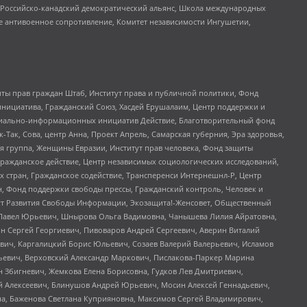
, Российско-канадский демократический альянс, Школа международных
е антивоенное сопротивление, Комитет независимости Ингушетии,
ты прав граждан Штаб, Институт права и публичной политики, Фонд
инициатива, Гражданский Союз, Хасдей Ерушалаим, Центр поддержки и
социально-информационных инициатив Действие, Благотворительный фонд
Так, Сова, центр Анна, Проект Апрель, Самарская губерния, Эра здоровья,
я группа, Женщины Евразии, Институт прав человека, Фонд защиты
Гражданское действие, Центр независимых социологических исследований,
стран, Гражданское содействие, Трансперенси Интернешнл-Р, Центр
н, Фонд поддержки свободы прессы, Гражданский контроль, Человек и
тут Развития Свободы Информации, Экозащита!-Женсовет, Общественный
й Павел Юрьевич, Шнырова Ольга Вадимовна, Чанышева Лилия Айратовна,
ин Сергей Георгиевич, Пивоваров Андрей Сергеевич, Аверин Виталий
вич, Каргалицкий Борис Юльевич, Созаев Валерий Валерьевич, Исламов
льевич, Верховский Александр Маркович, Пислакова-Паркер Марина
н Збигневич, Жемкова Елена Борисовна, Гудков Лев Дмитриевич,
й Алексеевич, Блинушов Андрей Юрьевич, Мосин Алексей Геннадьевич,
а, Баженова Светлана Куприяновна, Максимов Сергей Владимирович,