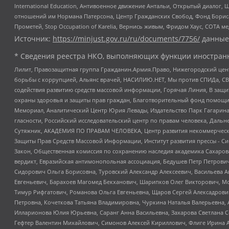
International Education, Антивоенное движение Антальи, Открытый диало
отношений им Нормана Патерсона, Центр Гражданских Свобод, Фонд Бориса
Прометей, Stop Occupation of Karelia, Вернись живым, Фридом Хаус, СОТА 
Источник:
https://minjust.gov.ru/ru/documents/7756/
данные
* Сведения реестра НКО, выполняющих функции иностранн
Лилит, Правозащитная группа Гражданин.Армия.Право, Нижегородский цент
борьбы с коррупцией, Альянс врачей, НАСИЛИЮ.НЕТ, Мы против СПИДа, СВЕ
содействия развитию средств массовой информации, Горячая Линия, В защ
охраны здоровья и защиты прав граждан, Благотворительный фонд помощи ос
Мемориал, Аналитический Центр Юрия Левады, Издательство Парк Гагарина
гласности, Российский исследовательский центр по правам человека, Даль
Сутяжник, АКАДЕМИЯ ПО ПРАВАМ ЧЕЛОВЕКА, Центр развития некоммерческих
Защиты Прав Средств Массовой Информации, Институт развития прессы - Си
Закон, Общественная комиссия по сохранению наследия академика Сахаров
вердикт, Евразийская антимонопольная ассоциация, Бедушев Петр Петрови
Сидорович Ольга Борисовна, Туровский Александр Алексеевич, Васильева А
Евгеньевич, Барахоев Магомед Бекханович, Шарипков Олег Викторович, М
Тимур Рифгатович, Романова Ольга Евгеньевна, Щаров Сергей Алексадрови
Петровна, Кочеткова Татьяна Владимировна, Чуркина Наталья Валерьевна, 
Илларионова Юлия Юрьевна, Саранг Анна Васильевна, Захарова Светлана 
Гефтер Валентин Михайлович, Симонов Алексей Кириллович, Флиге Ирина 