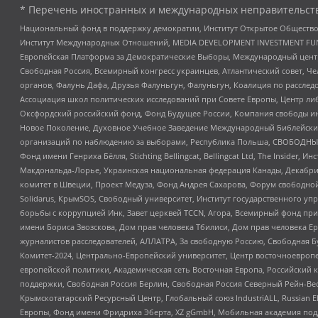
* Перечень иностранных и международных неправительств
Национальный фонд в поддержку демократии, Институт Открытое Общество
Институт Международных Отношений, MEDIA DEVELOPMENT INVESTMENT FUND,
Европейская Платформа за Демократические Выборы, Международный цент
Свободная Россия, Всемирный конгресс украинцев, Атлантический совет, Ч
органов, Фалунь Дафа, Друзья Фалуньгун, Фалуньгун, Коалиция по рассле
Ассоциация школ политических исследований при Совете Европы, Центр ли
Оксфордский российский фонд, Фонд Будущее России, Компания свободы ин
Новое Поколение, Духовное Учебное Заведение Международный Библейский
организаций по наблюдению за выборами, Республика Польша, СВОБОДНЫЙ
Фонд имени Генриха Бёлля, Stichting Bellingcat, Bellingcat Ltd, The Inside
Макдональда-Лорье, Украинская национальная федерация Канады, Декабрис
комитет в Швеции, Проект Медуза, Фонд Андрея Сахарова, Форум свободной 
Solidarus, КрымSOS, Свободный университет, Институт государственного у
борьбы с коррупцией Инк, Завет церквей TCCN, Агора, Всемирный фонд при
имени Бориса Звозскова, Дом прав человека Тбилиси, Дом прав человека Ер
журналистов расследователей, АЛЛАТРА, За свободную Россию, Свободная Б
Комитет-2024, Центрально-Европейский университет, Центр восточноевроп
европейской политики, Академическая сеть Восточная Европа, Российский к
поддержки, Свободная Россия Берлин, Свободная Россия Северный Рейн-Вест
Крымскотатарский Ресурсный Центр, Глобальный союз IndustriALL, Russian E
Европы, Фонд имени Фридриха Эберта, XZ gGmbH, Мобильная академия поддержк