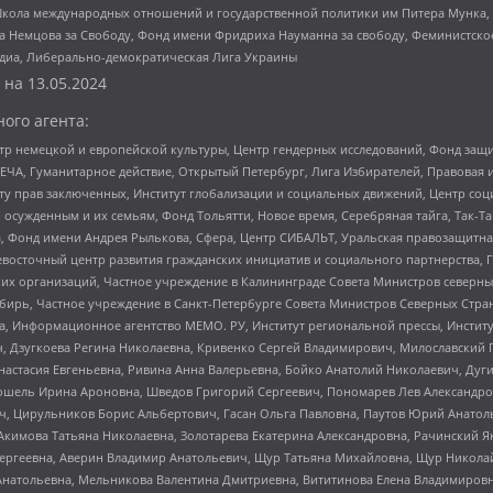
г, Школа международных отношений и государственной политики им Питера Мунка
 Немцова за Свободу, Фонд имени Фридриха Науманна за свободу, Феминистско
медиа, Либерально-демократическая Лига Украины
 на
13.05.2024
ого агента:
р немецкой и европейской культуры, Центр гендерных исследований, Фонд защи
ЧА, Гуманитарное действие, Открытый Петербург, Лига Избирателей, Правовая 
иту прав заключенных, Институт глобализации и социальных движений, Центр 
ужденным и их семьям, Фонд Тольятти, Новое время, Серебряная тайга, Так-Так-
, Фонд имени Андрея Рылькова, Сфера, Центр СИБАЛЬТ, Уральская правозащитна
невосточный центр развития гражданских инициатив и социального партнерства, 
 организаций, Частное учреждение в Калининграде Совета Министров северных 
бирь, Частное учреждение в Санкт-Петербурге Совета Министров Северных Стра
а, Информационное агентство МЕМО. РУ, Институт региональной прессы, Инсти
ч, Дзугкоева Регина Николаевна, Кривенко Сергей Владимирович, Милославски
настасия Евгеньевна, Ривина Анна Валерьевна, Бойко Анатолий Николаевич, Дуг
ошель Ирина Ароновна, Шведов Григорий Сергеевич, Пономарев Лев Александро
ч, Цирульников Борис Альбертович, Гасан Ольга Павловна, Паутов Юрий Анато
Акимова Татьяна Николаевна, Золотарева Екатерина Александровна, Рачинский Я
Сергеевна, Аверин Владимир Анатольевич, Щур Татьяна Михайловна, Щур Никола
Анатольевна, Мельникова Валентина Дмитриевна, Вититинова Елена Владимировн