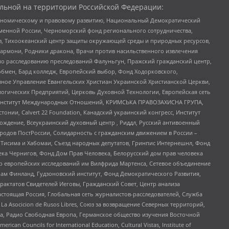
льной на территории Российской Федерации:
кономическому и правовому развитию, Национальный Демократический
менной России, Черноморский фонд регионального сотрудничества,
, Тихоокеанский центр защиты окружающей среды и природных ресурсов,
 Хармони, Родники дракона, Врачи против насильственного извлечения
по расследованию преследований Фалуньгун, Пражский гражданский центр,
бмен, Бард колледж, Европейский выбор, Фонд Ходорковского,
ное Управление Евангельских Христиан Украинской Христианской Церкви,
огических Предприятий, Церковь Духовной Технологии, Европейская сеть
ий Институт Международных Отношений, КРИМСЬКА ПРАВОЗАХИСНА ГРУПА,
стонии, Calvert 22 Foundation, Канадский украинский конгресс, Институт
ждение, Всеукраинский духовный центр , Риддл, Русский антивоенный
ародов ПостРоссии, Солидарность с гражданским движением в России –
в Тисима и Хабомаи, Съезд народных депутатов, Гринпис Интернешнл, Фонд
ека Чернигов, Фонд Дом Прав Человека, Белорусский дом прав человека
нтр европейских исследований им Вилфрида Мартенса, Сетевое объединение
Чам Финланд, Гудзоновский институт, Фонд Демократического Развития,
актатов Свидетелей Иеговы, Гражданский Совет, Центр анализа
астоящая Россия, Глобальная сеть журналистов-расследователей, Служба
a Asocicion de Rusos Libres, Союз за возвращение Северных территорий,
еста, Радио Свободная Европа, Германское общество изучения Восточной
ouncils for International Education, Cultural Vistas, Institute of