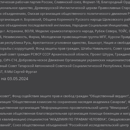
истическая рабочая партия России, Славянский союз, Формат-18, Благородный Ор
ациональное единство, Древнерусской Инглистической церкви Православных Ста
ных объединениях, Омская организация общественного политического движения Р
рганизация п. Боровский, Община Коренного Русского народа Щелковского район
гиозное объединение последователей инглиизма, Народная Социальная Инициатива,
 г. Астрахани, ВОЛЯ, Меджлис крымскотатарского народа, Рубеж Севера, ТОЙС, 
6, Независимость, Фирма, Молодежная правозащитная группа МПГ, Курсом Правд
ая республика Русь, Арестантское уголовное единство, Башкорт, Нация и свобода,
орьбы с коррупцией, Фонд защиты прав граждан, Штабы Навального, Совет гражд
ный совет граждан РСФСР СССР Архангельской области, Проект Штурм, Граждане 
tsApp, СИЧ-С14, Добровольческое Движение Организации украинских националисто
ный Совет Татарской Автономной Советской Социалистической Республики, Кон
БТ, Я.МЫ Сергей Фургал
 на
03.05.2024
мная некоммерческая организация "Центр по работе с проблемой насилия "НАСИЛИЮ.НЕТ", Межрегиональный профессиональный союз работников здравоохранения "Альянс врачей", Юридическое лицо, зарегистрированное в Латвийской Республике, SIA "Medusa Project" (регистрационный номер 40103797863, дата регистрации 10.06.2014), Некоммерческая организация "Фонд по борьбе с коррупцией", Автономная некоммерческая организация "Институт права и публичной политики", Баданин Роман Сергеевич, Гликин Максим Александрович, Железнова Мария Михайловна, Лукьянова Юлия Сергеевна, Маетная Елизавета Витальевна, Маняхин Петр Борисович, Чуракова Ольга Владимировна, Ярош Юлия Петровна, Юридическое лицо "The Insider SIA", зарегистрированное в Риге, Латвийская Республика (дата регистрации 26.06.2015), являющееся администратором доменного имени интернет-издания "The Insider SIA", https://theins.ru, Постернак Алексей Евгеньевич, Рубин Михаил Аркадьевич, Анин Роман Александрович, Юридическое лицо Istories fonds, зарегистрированное в Латвийской Республике (регистрационный номер 50008295751, дата регистрации 24.02.2020), Великовский Дмитрий Александрович, Долинина Ирина Николаевна, Мароховская Алеся Алексеевна, Шлейнов Роман Юрьевич, Шмагун Олеся Валентиновна, Общество с ограниченной ответственностью "Альтаир 2021", Общество с ограниченной ответственностью "Вега 2021", Общество с ограниченной ответственностью "Главный редактор 2021", Общество с ограниченной ответственностью "Ромашки монолит", Важенков Артем Валерьевич, Ивановская областная общественная организация "Центр гендерных исследований", Гурман Юрий Альбертович, Медиапроект "ОВД-Инфо", Егоров Владимир Владимирович, Жилинский Владимир Александрович, Общество с ограниченной ответственностью "ЗП", Иванова София Юрьевна, Карезина Инна Павловна, Кильтау Екатерина Викторовна, Петров Алексей Викторович, Пискунов Сергей Евгеньевич, Смирнов Сергей Сергеевич, Тихонов Михаил Сергеевич, Общество с ограниченной ответственностью "ЖУРНАЛИСТ-ИНОСТРАННЫЙ АГЕНТ", Арапова Галина Юрьевна, Вольтская Татьяна Анатольевна, Американская компания "Mason G.E.S. Anonymous Foundation" (США), являющаяся владельцем интернет-издания https://mnews.world/, Компания "Stichting Bellingcat", зарегистрированная в Нидерландах (дата регистрации 11.07.2018), Захаров Андрей Вячеславович, Клепиковская Екатерина Дмитриевна, Общество с ограниченной ответственностью "МЕМО", Перл Роман Александрович, Симонов Евгений Алексеевич, Соловьева Елена Анатольевна, Сотников Даниил Владимирович, Сурначева Елизавета Дмитриевна, Автономная некоммерческая организация по защите прав человека и информированию населения "Якутия – Наше Мнение", Общество с ограниченной ответственностью "Москоу диджитал медиа", с 26.01.2023 Общество с ограниченной ответственностью "Чайка Белые сады", Ветошкина Валерия Валерьевна, Заговора Максим Александрович, Межрегиональное общественное движение "Российская ЛГБТ - сеть", Оленичев Максим Владимирович, Павлов Иван Юрьевич, Скворцова Елена Сергеевна, Общество с ограниченной ответственностью "Как бы инагент", Кочетков Игорь Викторович, Общество с ограниченной ответственностью "Честные выборы", Еланчик Олег Александрович, Общество с ограниченной ответственностью "Нобелевский призыв", Гималова Регина Эмилевна, Григорьев Андрей Валерьевич, Григорьева Алина Александровна, Ассоциация по содействию защите прав призывников, альтернативнослужащих и военнослужащих "Правозащитная группа "Гражданин.Армия.Право", Хисамова Регина Фаритовна, Автономная некоммерческая организация по реализации социально-правовых программ "Лилит", Дальн