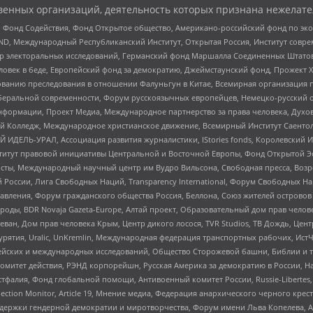
енных организаций, деятельность которых признана нежелате
 Фонд Содействия, Фонд Открытое общество, Американо-российский фонд по э
 Международный Республиканский Институт, Открытая Россия, Институт совре
р электоральных исследований, Германский фонд Маршалла Соединенных Штатов
еловек в беде, Европейский фонд за демократию, Джеймстаунский фонд, Прожект
дованию преследования в отношении Фалуньгун в Китае, Всемирная организация 
беральной современности, Форум русскоязычных европейцев, Немецко-русский о
формации, Проект Медиа, Международное партнерство за права человека, Духов
 Колледж, Международное христианское движение, Всемирный Институт Саентол
 ИДЕЛЬ-УРАЛ, Ассоциация развития журналистики, IStories fonds, Королевск
r, Институт правовой инициативы Центральной и Восточной Европы, Фонд Открытой Э
ты, Международный научный центр им Вудро Вильсона, Свободная пресса, Возро
России, Лига Свободных Наций, Transparеncy International, Форум Свободных Н
правления, Форум гражданского общества Россия, Беллона, Союз жителей острово
роды, BDR Novaja Gazeta-Europe, Алтай проект, Образовательный дом прав челов
еван, Дом прав человека Крым, Центр дикого лосося, TVR Studios, ТВ Дождь, Це
урятия, Uralic, UnKremlin, Международная федерация транспортных рабочих, Ист
ейских и международных исследований, Общество Сторожевой башни, Библии и тр
омитет действия, РЭНД корпорейшн, Русская Америка за демократию в России, Н
фалия, Фонд глобальной помощи, Антивоенный комитет России, Russie-Libertes, L
lection Monitor, Article 19, Мнение медиа, Федерация анархического черного кр
и гендерной демократии и миротворчества, Форум имени Льва Копелева, American C