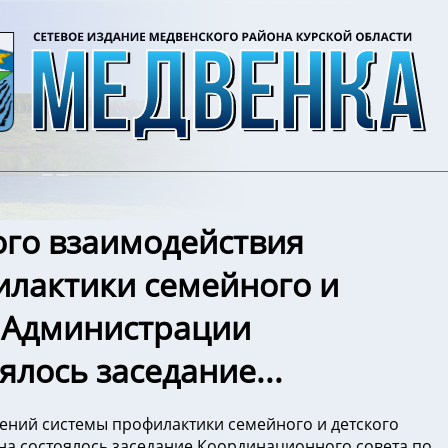
го взаимодействия
лактики семейного и
в Администрации
ялось заседание...
ений системы профилактики семейного и детского
а состоялось заседание Координационного совета по