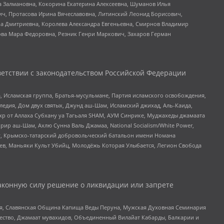
а Залмановна, Кокорина Екатерина Алексеевна, Шуманов Илья
ч, Протасова Ирина Вячеславовна, Литинский Леонид Борисович,
а Дмитриевна, Королева Александра Евгеньевна, Смирнов Владимир
ова Мара Федоровна, Резник Генри Маркович, Захаров Герман
етствии с законодательством Российской Федерации
 Исламская группа, Братья-мусульмане, Партия исламского освобождения,
едия, Дом двух святых, Джунд аш-Шам, Исламский джихад, Аль-Каида,
жр от Аллаха Субхану уа Тагьаля SHAM, АУМ Синрике, Муджахеды джамаата
рир аш-Шам, Ахлю Сунна Валь Джамаа, National Socialism/White Power,
рг, Крымско-татарский добровольческий батальон имени Номана
оев, Маньяки Культ Убийц, Молодёжь Которая Улыбается, Легион Свобода
аконную силу решение о ликвидации или запрете
ья, Славянская Община Капища Веды Перуна, Мужская Духовная Семинария
щество, Джамаат мувахидов, Объединенный Вилайат Кабарды, Балкарии и