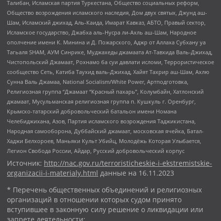
Талибан, Исламская партия Туркестана, Общество социальных реформ,
Общество возрождения исламского наследия, Дом двух святых, Джунд аш-
Шам, Исламский джихад, Аль-Каида, Имарат Кавказ, АБТО, Правый сектор,
Исламское государство, Джабха аль-Нусра ли-Ахль аш-Шам, Народное
ополчение имени К. Минина и Д. Пожарского, Аджр от Аллаха Субхану уа
Тагьаля SHAM, АУМ Синрике, Муджахеды джамаата Ат-Тавхида Валь-Джихад,
Чистопольский Джамаат, Рохнамо ба суи давлати исломи, Террористическое
сообщество Сеть, Катиба Таухид валь-Джихад, Хайят Тахрир аш-Шам, Ахлю
Сунна Валь Джамаа, National Socialism/White Power, Артподготовка,
Религиозная группа “Джамаат “Красный пахарь”, Колумбайн, Хатлонский
джамаат, Мусульманская религиозная группа п. Кушкуль г. Оренбург,
Крымско-татарский добровольческий батальон имени Номана
Челебиджихана, Азов, Партия исламского возрождения Таджикистана,
Народная самооборона, Дуббайский джамаат, московская ячейка, Батал-
Хаджи Белхороев, Маньяки Культ Убийц, Молодёжь Которая Улыбается,
Легион Свобода России, Айдар, Русский добровольческий корпус
Источник:
http://nac.gov.ru/terroristicheskie-i-ekstremistskie-
organizacii-i-materialy.html
данные на
16.11.2023
* Перечень общественных объединений и религиозных
организаций в отношении которых судом принято
вступившее в законную силу решение о ликвидации или
запрете деятельности: