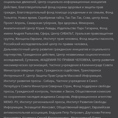
социальных движений, Центр социально-информационных инициатив
Действие, Благотворительный фонд охраны здоровья и защиты прав
граждан, Благотворительный фонд помощи осужденным и их семьям, Фонд
Тольятти, Новое время, Серебряная тайга, Так-Так-Так, Сова, центр Анна,
Проект Апрель, Самарская губерния, Эра здоровья, Мемориал,
Аналитический Центр Юрия Левады, Издательство Парк Гагарина, Фонд
имени Андрея Рылькова, Сфера, Центр СИБАЛЬТ, Уральская правозащитная
группа, Женщины Евразии, Институт прав человека, Фонд защиты гласности,
Российский исследовательский центр по правам человека,
Дальневосточный центр развития гражданских инициатив и социального
партнерства, Гражданское действие, Центр независимых социологических
исследований, Сутяжник, АКАДЕМИЯ ПО ПРАВАМ ЧЕЛОВЕКА, Центр развития
некоммерческих организаций, Частное учреждение в Калининграде Совета
Министров северных стран, Гражданское содействие, Трансперенси
Интернешнл-Р, Центр Защиты Прав Средств Массовой Информации,
Институт развития прессы - Сибирь, Частное учреждение в Санкт-
Петербурге Совета Министров Северных Стран, Фонд поддержки свободы
прессы, Гражданский контроль, Человек и Закон, Общественная комиссия
по сохранению наследия академика Сахарова, Информационное агентство
МЕМО. РУ, Институт региональной прессы, Институт Развития Свободы
Информации, Экозащита!-Женсовет, Общественный вердикт, Евразийская
антимонопольная ассоциация, Бедушев Петр Петрович, Дзугкоева Регина
Николаевна, Кривенко Сергей Владимирович, Милославский Павел