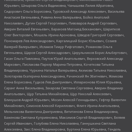
Юрьевич, Шнырова Ольга Вадимовна, Чанышева Лилия Айратовна,
Сидорович Ольга Борисовна, Туровский Александр Алексеевич, Васильева
Анастасия Евгеньевна, Ривина Анна Валерьевна, Бойко Анатолий
Николаевич, Дугин Сергей Георгиевич, Пивоваров Андрей Сергеевич,
Аверин Виталий Евгеньевич, Барахоев Магомед Бекханович, Шарипков
Олег Викторович, Мошель Ирина Ароновна, Шведов Григорий Сергеевич,
Пономарев Лев Александрович, Каргалицкий Борис Юльевич, Созаев
Валерий Валерьевич, Исламов Тимур Рифгатович, Романова Ольга
Евгеньевна, Щаров Сергей Алексадрович, Цирульников Борис Альбертович,
Гасан Ольга Павловна, Паутов Юрий Анатольевич, Верховский Александр
Маркович, Пислакова-Паркер Марина Петровна, Кочеткова Татьяна
Владимировна, Чуркина Наталья Валерьевна, Акимова Татьяна Николаевна,
Золотарева Екатерина Александровна, Рачинский Ян Збигневич, Жемкова
Елена Борисовна, Гудков Лев Дмитриевич, Илларионова Юлия Юрьевна,
Саранг Анна Васильевна, Захарова Светлана Сергеевна, Аверин Владимир
Анатольевич, Щур Татьяна Михайловна, Щур Николай Алексеевич,
Блинушов Андрей Юрьевич, Мосин Алексей Геннадьевич, Гефтер Валентин
Михайлович, Симонов Алексей Кириллович, Флиге Ирина Анатольевна,
Мельникова Валентина Дмитриевна, Вититинова Елена Владимировна,
Баженова Светлана Куприяновна, Максимов Сергей Владимирович, Беляев
Сергей Иванович, Голубева Елена Николаевна, Ганнушкина Светлана
Алексеевна, Закс Елена Владимировна, Буртина Елена Юрьевна, Гендель