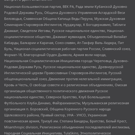
Национал-большевистская партия, ВЕК РА, Рада земли Кубанской Духовно
Родовой Державы Русь, Община Духовного Управления Асгардской Веси
Беловодья, Славянская Община Капища Веды Перуна, Мужская Духовная
Семинария Староверов-Инглингов, Нурджулар, К Богодержавию, Таблиги
Джамаат, Свидетели Иеговы, Русское национальное единство, Национал-
социалистическое общество, Джамаат мувахидов, Объединенный Вилайат
Кабарды, Балкарии и Карачая, Союз славян, Ат-Такфир Валь-Хиджра, Пит
Буль, Национал-социалистическая рабочая партия России, Славянский союз,
Формат-18, Благородный Орден Дьявола, Армия воли народа,
Национальная Социалистическая Инициатива города Череповца, Духовно-
Родовая Держава Русь, Русское национальное единство, Древнерусской
Инглистической церкви Православных Староверов-Инглингов, Русский
общенациональный союз, Движение против нелегальной иммиграции,
Кровь и Честь, О свободе совести и о религиозных объединениях, Омская
организация общественного политического движения Русское
национальное единство, Северное Братство, Клуб Болельщиков
Футбольного Клуба Динамо, Файзрахманисты, Мусульманская религиозная
организация п. Боровский, Община Коренного Русского народа
Щелковского района, Правый сектор, УНА - УНСО, Украинская
повстанческая армия, Тризуб им. Степана Бандеры, Братство, Белый Крест,
Misanthropic division, Религиозное объединение последователей инглиизма,
Народная Социальная Инициатива, TulaSkins, Этнополитическое