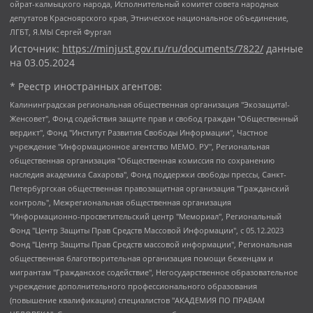
ойрат-калмыцкого народа, Исполнительный комитет совета народных
депутатов Красноярского края, Этническое национальное объединение,
ЛГБТ, Я.МЫ Сергей Фургал
Источник:
https://minjust.gov.ru/ru/documents/7822/
данные
на
03.05.2024
* Реестр иностранных агентов:
Калининградская региональная общественная организация "Экозащита!-Женсовет", Фонд содействия защите прав и свобод граждан "Общественный вердикт", Фонд "Институт Развития Свободы Информации", Частное учреждение "Информационное агентство МЕМО. РУ", Региональная общественная организация "Общественная комиссия по сохранению наследия академика Сахарова", Фонд поддержки свободы прессы, Санкт-Петербургская общественная правозащитная организация "Гражданский контроль", Межрегиональная общественная организация "Информационно-просветительский центр "Мемориал", Региональный Фонд "Центр Защиты Прав Средств Массовой Информации", с 05.12.2023 Фонд "Центр Защиты Прав Средств массовой информации", Региональная общественная благотворительная организация помощи беженцам и мигрантам "Гражданское содействие", Негосударственное образовательное учреждение дополнительного профессионального образования (повышение квалификации) специалистов "АКАДЕМИЯ ПО ПРАВАМ ЧЕЛОВЕКА", Свердловская региональная общественная организация "Сутяжник", Автономная некоммерческая организация "Центр независимых социологических исследований", Союз общественных объединений "Российский исследовательский центр по правам человека", Региональное общественное учреждение научно-информационный центр "МЕМОРИАЛ", Некоммерческая организация "Фонд защиты гласности", Автономная некоммерческая организация "Институт прав человека", Городская общественная организация "Екатеринбургское общество "МЕМОРИАЛ", Городская общественная организация "Рязанское историко-просветительское и правозащитное общество "Мемориал" (Рязанский Мемориал), Челябинский региональный орган общественной самодеятельности – женское общественное объединение "Женщины Евразии", Челябинский региональный орган общественной самодеятельности "Уральская правозащитная группа", Фонд содействия защите здоровья и социальной справедливости имени Андрея Рылькова, Автономная Некоммерческая Организация "Аналитический Центр Юрия Левады", Автономная некоммерческая организация социальной поддержки населения "Проект Апрель", Региональная общественная организация помощи женщинам и детям, находящимся в кризисной ситуации "Информационно-методический центр "Анна", Фонд содействия развитию массовых коммуникаций и правовому просвещению "Так-так-Так", Фонд содействия устойчивому развитию "Серебряная тайга", Свердловский региональный общественный фонд социальных проектов "Новое время", "Idel.Реалии", Кавказ.Реалии, Крым.Реалии, Телеканал Настоящее Время, Татаро-башкирская служба Радио Свобода (Azatliq Radiosi), Радио Свободная Европа/Радио Свобода (PCE/PC), "Сибирь.Реалии", "Фактограф", Благотворительный фонд помощи осужденным и их семьям, Автономная некоммерческая организация "Институт глобализации и социальных движений", Фонд "В защиту прав заключенных", Частное учреждение "Центр поддержки и содействия развитию средств массовой информации", Пензенский региональный общественный благотворительный фонд "Гражданский союз", "Север.Реалии", Некоммерческая организация Фонд "Правовая инициатива", Общество с ограниченной ответственностью "Радио Свободная Европа/Радио Свобода", Чешское информационное агентство "MEDIUM-ORIENT", Красноярская региональная общественная организация "Мы против СПИДа", Камалягин Денис Николаевич, Маркелов Сергей Евгеньевич, Пономарев Лев Александрович, Савицкая Людмила Алексеевна, Автономная некоммерческая организация "Центр по работе с проблемой насилия "НАСИЛИЮ.НЕТ", Межрегиональный профессиональный союз работников здравоохранения "Альянс врачей", Юридическое лицо, зарегистрированное в Латвийской Республике, SIA "Medusa Project" (регистрационный номер 40103797863, дата регистрации 10.06.2014), Некоммерческая организация "Фонд по борьбе с коррупцией", Автономная некоммерческая организация "Институт права и публичной политики", Баданин Роман Сергеевич, Гликин Максим Александрович, Железнова Мария Михайловна, Лукьянова Юлия Сергеевна, Маетная Елизавета Витальевна, Маняхин Петр Борисович, Чуракова Ольга Владимировна, Ярош Юлия Петровна, Юридическое лицо "The Insider SIA", зарегистрированное в Риге, Латвийская Республика (дата регистрации 26.06.2015), являющееся администратором доменного имени интернет-издания "The Insider SIA", https://theins.ru, Постернак Алексей Евгеньевич, Рубин Михаил Аркадьевич, Анин Роман Александрович, Юридическое лицо Istories fonds, зарегистрированное в Латвийской Республике (регистрационный номер 50008295751, дата регистрации 24.02.2020), Великовский Дмитрий Александрович, Долинина Ирина Николаевна, Мароховская Алеся Алексеевна, Шлейнов Роман Юрьевич, Шмагун Олеся Валентиновна, Общество с ограниченной ответственностью "Альтаир 2021", Общество с ограниченной ответственностью "Вега 2021", Общество с ограниченной ответственностью "Главный редактор 2021", Общество с ограниченной ответственностью "Ромашки монолит", Важенков Артем Валерьевич, Ивановская областная общественная организация "Центр гендерных исследований", Гурман Юрий Альбертович, Медиапроект "ОВД-Инфо", Егоров Владимир Владимирович, Жилинский Владимир Александрович, Общество с ограниченной ответственностью "ЗП", Иванова София Юрьевна, Карезина Инна Павловна, Кильтау Екатерина Викторовна, Петров Алексей Викторович, Пискунов Сергей Евгеньевич, Смирнов Сергей Сергеевич, Тихонов Михаил Сергеевич, Общество с ограниченной ответственностью "ЖУРНАЛИСТ-ИНОСТРАННЫЙ АГЕНТ", Арапова Галина Юрьевна, Вольтская Татьяна Анатольевна, Американская компания "Mason G.E.S. Anonymous Foundation" (США), являющаяся владельцем интернет-издания https://mnews.world/, Компания "Stichting Bellingcat", зарегистрированная в Нидерландах (дата регистрации 11.07.2018), Захаров Андрей Вячеславович, Клепиковская Екатерина Дмитриевна, Общество с ограниченной ответственностью "МЕМО", Перл Роман Александрович, Симонов Евгений Алексеевич, Соловьева Елена Анатольевна, Сотников Даниил Владимирович, Сурначева Елизавета Дмитриевна, Автономная некоммерческая организация по защите прав человека и информированию населения "Якутия – Наше Мнение", Общество с ограниченной ответственностью "Москоу диджитал медиа", с 26.01.2023 Общество с ограниченной ответственностью "Чайка Белые сады", Ветошкина Валерия Валерьевна, Заговора Максим Александрович, Межрегиональное общественное движение "Российская ЛГБТ - сеть", Оленичев Максим Владимирович, Павлов Иван Юрьевич, Скворцова Елена Сергеевна, Общество с ограниченной ответственностью "Как бы инагент", Кочетков Игорь Викторович, Общество с ограниченной ответственностью "Честные выборы", Еланчик Олег Александрович, Общество с ограниченной ответственностью "Нобелевский призыв", Гималова Регина Эмилевна, Григорьев Андрей Валерьевич, Григорьева Алина Александровна, Ассоциация по содействию защите прав призывников, альтернативнослужащих и военнослужащих "Правозащитная группа "Гражданин.Армия.Право", Хисамова Регина Фаритовна, Автономная некоммерческая организация по реализации социально-правовых программ "Лилит", Дальневосточное общественное движение "Маяк", Санкт-Петербургская ЛГБТ-инициативная группа "Выход", Инициативная группа ЛГБТ+ "Реверс", Алексеев Андрей Викторович, Бекбулатова Таисия Львовна, Беляев Иван Михайлович, Владыкина Елена Сергеевна, Гельман Марат Александрович, Никульшина Вероника Юрьевна, Толоконникова Надежда Андреевна, Шендерович Виктор Анатольевич, Общество с ограниченной ответственностью "Данное сообщение", Общество с ограниченной ответственностью Издательский дом "Новая глава", Айнбиндер Александра Александровна, Московский комьюнити-центр для ЛГБТ+инициатив, Благотворительный фонд развития филантропии, Deutsche Welle (Германия, Kurt-Schumacher-Strasse 3, 53113 Bonn), Борзунова Мария Михайловна, Воробьев Виктор Викторович, Голубева Анна Львовна, Константинова Алла Михайловна, Малкова Ирина Владимировна, Мурадов Мурад Абдулгалимович, Осетинская Елизавета Николаевна, Понасенков Евгений Николаевич, Ганапольский Матвей Юрьевич, Киселев Евгений Алексеевич, Борухович Ирина Григорьевна, Дремин Иван Тимофеевич, Дубровский Дмитрий Викторович, Красноярская региональная общественная организация поддержки и развития альтернативных образовательных технологий и межкультурных коммуникаций "ИНТЕРРА", Маяковская Екатерина Алексеевна, Фейгин Марк Захарович, Филимонов Андрей Викторович, Дзугкоева Регина Николаевна, Доброхотов Роман Александрович, Дудь Юрий Александрович, Елкин Сергей Владимирович, Кругликов Кирилл Игоревич, Сабунаева Мария Леонидовна, Семенов Алексей Владимирович, Шаинян Карен Багратович, Шульман Екатерина Михайловна, Асафьев Артур Валерьевич, Вахштайн Виктор Семенович, Венедиктов Алексей Алексеевич, Лушникова Екатерина Евгеньевна, Волков Леонид Михайлович, Невзоров Александр Глебович, Пархоменко Сергей Борисович, Сироткин Ярослав Николаевич, Кара-Мурза Владимир Владимирович, Баранова Наталья Владимировна, Гозман Леонид Яковлевич, Кагарлицкий Борис Юльевич, Климарев Михаил Валерьевич, Милов Владимир Станиславович, Автономная некоммерческая организация Краснодарский центр современного искусства "Типография", Моргенштерн Алишер Тагирович, Соболь Любовь Эдуардовна, Общество с ограниченной ответственностью "ЛИЗА НОРМ", Каспаров Гарри Кимович, Ходорковский Михаил Борисович, Общество с ограниченной ответственностью "Апрельские тезисы", Данилович Ирина Брониславовна, Кашин Олег Владимирович, Петров Николай Владимирович, Пивоваров Алексей Владимирович, Соколов Михаил Владимирович, Цветкова Юлия Владимировна, Чичваркин Евгений Александрович, Комитет против пыток/Команда против пыток, Общество с ограниченной ответственностью "Первый научный", Общество с ограниченной ответственностью "Вертолет и ко", Белоцерковская Вероника Борисовна, Кац Максим Евгеньевич, Лазарева Татьяна Юрьевна, Шаведдинов Руслан Табризович, Яшин Илья Валерьевич, Общество с ограниченной ответственностью "Иноагент ААВ", Алешковский Дмитрий Петрович, Альбац Евгения Марковна, Быков Дмитрий Львович, Галямина Юлия Евгеньевна, Лойко Сергей Леонидович, Мартынов Кирилл Константинович, Медведев Сергей Александрович, Крашенинников Федор Геннадиевич, Гордеева Катерина Вл