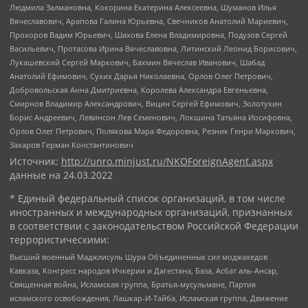
Людмила Залмановна, Кокорина Екатерина Алексеевна, Шуманов Илья
Вячеславович, Арапова Галина Юрьевна, Свечников Анатолий Мариевич,
Прохоров Вадим Юрьевич, Шахова Елена Владимировна, Подузов Сергей
Васильевич, Протасова Ирина Вячеславовна, Литинский Леонид Борисович,
Лукашевский Сергей Маркович, Бахмин Вячеслав Иванович, Шабад
Анатолий Ефимович, Сухих Дарья Николаевна, Орлов Олег Петрович,
Добровольская Анна Дмитриевна, Королева Александра Евгеньевна,
Смирнов Владимир Александрович, Вицин Сергей Ефимович, Золотухин
Борис Андреевич, Левинсон Лев Семенович, Локшина Татьяна Иосифовна,
Орлов Олег Петрович, Полякова Мара Федоровна, Резник Генри Маркович,
Захаров Герман Константинович
Источник:
http://unro.minjust.ru/NKOForeignAgent.aspx
данные на
24.03.2022
* Единый федеральный список организаций, в том числе
иностранных и международных организаций, признанных
в соответствии с законодательством Российской Федерации
террористическими:
Высший военный Маджлисуль Шура Объединенных сил моджахедов
Кавказа, Конгресс народов Ичкерии и Дагестана, База, Асбат аль-Ансар,
Священная война, Исламская группа, Братья-мусульмане, Партия
исламского освобождения, Лашкар-И-Тайба, Исламская группа, Движение