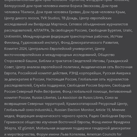
Белорусский дом прав человека имени Бориса Звозскова, Дом прав
человека Тбилиси, Дом прав человека Ереван, Дом прав человека Крым,
Центр дикого лосося, TVR Studios, ТВ Дождь, Центр европейских
исследований им Вилфрида Мартенса, Сетевое объединение журналистов
расследователей, АЛЛАТРА, За свободную Россию, Свободная Бурятия, Uralic,
UnKremlin, Международная федерация транспортных рабочих, ИстЧам
Финланд, Гудзоновский институт, Фонд Демократического Развития,
Комитет-2024, Центрально-Европейский университет, Центр
восточноевропейских и международных исследований, Общество
Сторожевой башни, Библии и трактатов Свидетелей Иеговы, Гражданский
Совет, Центр анализа европейской политики, Академическая сеть Восточная
Европа, Российский комитет действия, РЭНД корпорейшн, Русская Америка
за демократию в России, Настоящая Россия, Глобальная сеть журналистов-
расследователей, Служба поддержки, Свободная Россия Берлин, Свободная
Россия Северный Рейн-Вестфалия, Фонд глобальной помощи, Антивоенный
комитет России, Russie-Libertes, La Asocicion de Rusos Libres, Союз за
возвращение Северных территорий, Крымскотатарский Ресурсный Центр,
Глобальный союз IndustriALL, Russian Election Monitor, Article 19, Мнение
медиа, Федерация анархического черного креста, Радио Свободная Европа,
Германское общество изучения Восточной Европы, Фонд имени Фридриха
Эберта, XZ gGmbH, Мобильная академия поддержки гендерной демократии
и миротворчества, Форум имени Льва Копелева, American Councils for