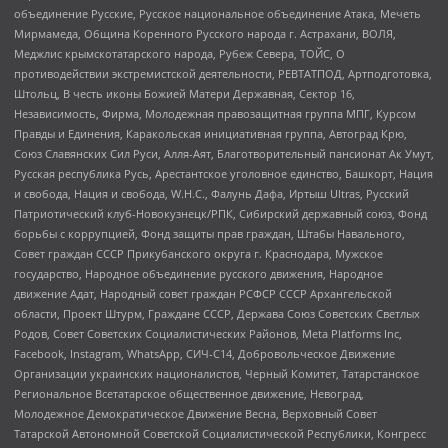
объединение Русские, Русское национальное объединение Атака, Мечеть
Мирмамеда, Община Коренного Русского народа г. Астрахани, ВОЛЯ,
Меджлис крымскотатарского народа, Рубеж Севера, ТОЙС, О
противодействии экстремистской деятельности, РЕВТАТПОД, Артподготовка,
Штольц, В честь иконы Божией Матери Державная, Сектор 16,
Независимость, Фирма, Молодежная правозащитная группа МПГ, Курсом
Правды и Единения, Каракольская инициативная группа, Автоград Крю,
Союз Славянских Сил Руси, Алля-Аят, Благотворительный пансионат Ак Умут,
Русская республика Русь, Арестантское уголовное единство, Башкорт, Нация
и свобода, Нация и свобода, W.H.С., Фалунь Дафа, Иртыш Ultras, Русский
Патриотический клуб-Новокузнецк/РПК, Сибирский державный союз, Фонд
борьбы с коррупцией, Фонд защиты прав граждан, Штабы Навального,
Совет граждан СССР Прикубанского округа г. Краснодара, Мужское
государство, Народное объединение русского движения, Народное
движение Адат, Народный совет граждан РСФСР СССР Архангельской
области, Проект Штурм, Граждане СССР, Держава Союз Советских Светлых
Родов, Совет Советских Социалистических Районов, Meta Platforms Inc,
Facebook, Instagram, WhatsApp, СИЧ-С14, Добровольческое Движение
Организации украинских националистов, Черный Комитет, Татарстанское
Региональное Всетатарское общественное движение, Невоград,
Молодежное Демократическое Движение Весна, Верховный Совет
Татарской Автономной Советской Социалистической Республики, Конгресс