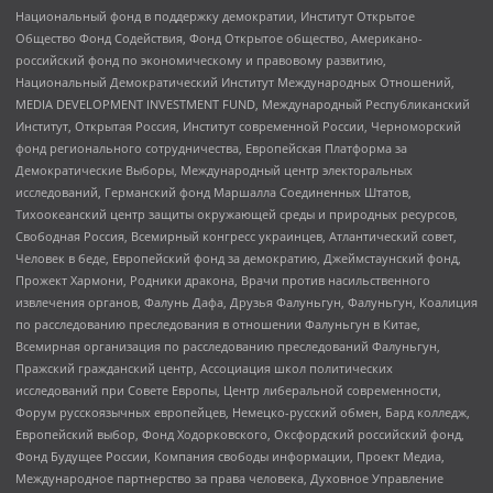
Национальный фонд в поддержку демократии, Институт Открытое
Общество Фонд Содействия, Фонд Открытое общество, Американо-
российский фонд по экономическому и правовому развитию,
Национальный Демократический Институт Международных Отношений,
MEDIA DEVELOPMENT INVESTMENT FUND, Международный Республиканский
Институт, Открытая Россия, Институт современной России, Черноморский
фонд регионального сотрудничества, Европейская Платформа за
Демократические Выборы, Международный центр электоральных
исследований, Германский фонд Маршалла Соединенных Штатов,
Тихоокеанский центр защиты окружающей среды и природных ресурсов,
Свободная Россия, Всемирный конгресс украинцев, Атлантический совет,
Человек в беде, Европейский фонд за демократию, Джеймстаунский фонд,
Прожект Хармони, Родники дракона, Врачи против насильственного
извлечения органов, Фалунь Дафа, Друзья Фалуньгун, Фалуньгун, Коалиция
по расследованию преследования в отношении Фалуньгун в Китае,
Всемирная организация по расследованию преследований Фалуньгун,
Пражский гражданский центр, Ассоциация школ политических
исследований при Совете Европы, Центр либеральной современности,
Форум русскоязычных европейцев, Немецко-русский обмен, Бард колледж,
Европейский выбор, Фонд Ходорковского, Оксфордский российский фонд,
Фонд Будущее России, Компания свободы информации, Проект Медиа,
Международное партнерство за права человека, Духовное Управление