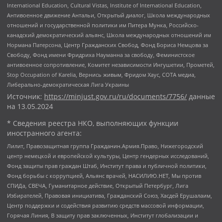
International Education, Cultural Vistas, Institute of International Education,
Антивоенное движение Антальи, Открытый диалог, Школа международных
отношений и государственной политики им Питера Мунка, Российско-
канадский демократический альянс, Школа международных отношений им
Нормана Патерсона, Центр Гражданских Свобод, Фонд Бориса Немцова за
Свободу, Фонд имени Фридриха Науманна за свободу, Феминистское
антивоенное сопротивление, Комитет независимости Ингушетии, Прометей,
Stop Occupation of Karelia, Вернись живым, Фридом Хаус, СОТА медиа,
Либерально-демократическая Лига Украины
Источник:
https://minjust.gov.ru/ru/documents/7756/
данные
на
13.05.2024
* Сведения реестра НКО, выполняющих функции
иностранного агента:
Лилит, Правозащитная группа Гражданин.Армия.Право, Нижегородский
центр немецкой и европейской культуры, Центр гендерных исследований,
Фонд защиты прав граждан Штаб, Институт права и публичной политики,
Фонд борьбы с коррупцией, Альянс врачей, НАСИЛИЮ.НЕТ, Мы против
СПИДа, СВЕЧА, Гуманитарное действие, Открытый Петербург, Лига
Избирателей, Правовая инициатива, Гражданский Союз, Хасдей Ерушалаим,
Центр поддержки и содействия развитию средств массовой информации,
Горячая Линия, В защиту прав заключенных, Институт глобализации и