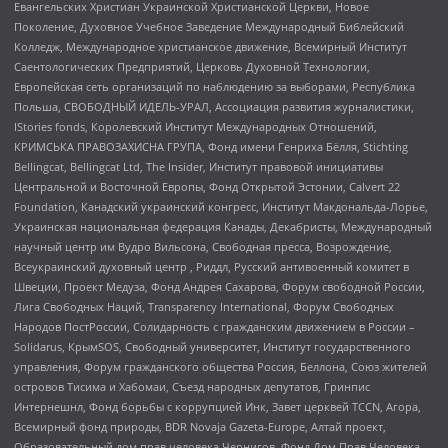
Евангельских Христиан Украинской Христианской Церкви, Новое
Поколение, Духовное Учебное Заведение Международный Библейский
Колледж, Международное христианское движение, Всемирный Институт
Саентологических Предприятий, Церковь Духовной Технологии,
Европейская сеть организаций по наблюдению за выборами, Республика
Польша, СВОБОДНЫЙ ИДЕЛЬ-УРАЛ, Ассоциация развития журналистики,
IStories fonds, Королевский Институт Международных Отношений,
КРИМСЬКА ПРАВОЗАХИСНА ГРУПА, Фонд имени Генриха Бёлля, Stichting
Bellingcat, Bellingcat Ltd, The Insider, Институт правовой инициативы
Центральной и Восточной Европы, Фонд Открытой Эстонии, Calvert 22
Foundation, Канадский украинский конгресс, Институт Макдональда-Лорье,
Украинская национальная федерация Канады, Декабристы, Международный
научный центр им Вудро Вильсона, Свободная пресса, Возрождение,
Всеукраинский духовный центр , Риддл, Русский антивоенный комитет в
Швеции, Проект Медуза, Фонд Андрея Сахарова, Форум свободной России,
Лига Свободных Наций, Transparеncy International, Форум Свободных
Народов ПостРоссии, Солидарность с гражданским движением в России –
Solidarus, КрымSOS, Свободный университет, Институт государственного
управления, Форум гражданского общества Россия, Беллона, Союз жителей
островов Тисима и Хабомаи, Съезд народных депутатов, Гринпис
Интернешнл, Фонд борьбы с коррупцией Инк, Завет церквей TCCN, Агора,
Всемирный фонд природы, BDR Novaja Gazeta-Europe, Алтай проект,
Образовательный дом прав человека Чернигов, Фонд Дом Прав Человека,