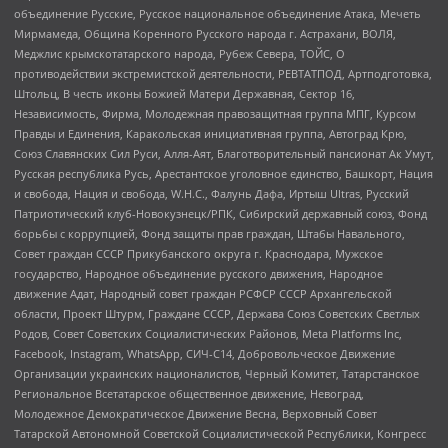
объединение Русские, Русское национальное объединение Атака, Мечеть
Мирмамеда, Община Коренного Русского народа г. Астрахани, ВОЛЯ,
Меджлис крымскотатарского народа, Рубеж Севера, ТОЙС, О
противодействии экстремистской деятельности, РЕВТАТПОД, Артподготовка,
Штольц, В честь иконы Божией Матери Державная, Сектор 16,
Независимость, Фирма, Молодежная правозащитная группа МПГ, Курсом
Правды и Единения, Каракольская инициативная группа, Автоград Крю,
Союз Славянских Сил Руси, Алля-Аят, Благотворительный пансионат Ак Умут,
Русская республика Русь, Арестантское уголовное единство, Башкорт, Нация
и свобода, Нация и свобода, W.H.С., Фалунь Дафа, Иртыш Ultras, Русский
Патриотический клуб-Новокузнецк/РПК, Сибирский державный союз, Фонд
борьбы с коррупцией, Фонд защиты прав граждан, Штабы Навального,
Совет граждан СССР Прикубанского округа г. Краснодара, Мужское
государство, Народное объединение русского движения, Народное
движение Адат, Народный совет граждан РСФСР СССР Архангельской
области, Проект Штурм, Граждане СССР, Держава Союз Советских Светлых
Родов, Совет Советских Социалистических Районов, Meta Platforms Inc,
Facebook, Instagram, WhatsApp, СИЧ-С14, Добровольческое Движение
Организации украинских националистов, Черный Комитет, Татарстанское
Региональное Всетатарское общественное движение, Невоград,
Молодежное Демократическое Движение Весна, Верховный Совет
Татарской Автономной Советской Социалистической Республики, Конгресс