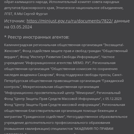
ойрат-калмыцкого народа, Исполнительный комитет совета народных
депутатов Красноярского края, Этническое национальное объединение,
ЛГБТ, Я.МЫ Сергей Фургал
Источник:
https://minjust.gov.ru/ru/documents/7822/
данные
на
03.05.2024
* Реестр иностранных агентов:
Калининградская региональная общественная организация "Экозащита!-Женсовет", Фонд содействия защите прав и свобод граждан "Общественный вердикт", Фонд "Институт Развития Свободы Информации", Частное учреждение "Информационное агентство МЕМО. РУ", Региональная общественная организация "Общественная комиссия по сохранению наследия академика Сахарова", Фонд поддержки свободы прессы, Санкт-Петербургская общественная правозащитная организация "Гражданский контроль", Межрегиональная общественная организация "Информационно-просветительский центр "Мемориал", Региональный Фонд "Центр Защиты Прав Средств Массовой Информации", с 05.12.2023 Фонд "Центр Защиты Прав Средств массовой информации", Региональная общественная благотворительная организация помощи беженцам и мигрантам "Гражданское содействие", Негосударственное образовательное учреждение дополнительного профессионального образования (повышение квалификации) специалистов "АКАДЕМИЯ ПО ПРАВАМ ЧЕЛОВЕКА", Свердловская региональная общественная организация "Сутяжник", Автономная некоммерческая организация "Центр независимых социологических исследований", Союз общественных объединений "Российский исследовательский центр по правам человека", Региональное общественное учреждение научно-информационный центр "МЕМОРИАЛ", Некоммерческая организация "Фонд защиты гласности", Автономная некоммерческая организация "Институт прав человека", Городская общественная организация "Екатеринбургское общество "МЕМОРИАЛ", Городская общественная организация "Рязанское историко-просветительское и правозащитное общество "Мемориал" (Рязанский Мемориал), Челябинский региональный орган общественной самодеятельности – женское общественное объединение "Женщины Евразии", Челябинский региональный орган общественной самодеятельности "Уральская правозащитная группа", Фонд содействия защите здоровья и социальной справедливости имени Андрея Рылькова, Автономная Некоммерческая Организация "Аналитический Центр Юрия Левады", Автономная некоммерческая организация социальной поддержки населения "Проект Апрель", Региональная общественная организация помощи женщинам и детям, находящимся в кризисной ситуации "Информационно-методический центр "Анна", Фонд содействия развитию массовых коммуникаций и правовому просвещению "Так-так-Так", Фонд содействия устойчивому развитию "Серебряная тайга", Свердловский региональный общественный фонд социальных проектов "Новое время", "Idel.Реалии", Кавказ.Реалии, Крым.Реалии, Телеканал Настоящее Время, Татаро-башкирская служба Радио Свобода (Azatliq Radiosi), Радио Свободная Европа/Радио Свобода (PCE/PC), "Сибирь.Реалии", "Фактограф", Благотворительный фонд помощи осужденным и их семьям, Автономная некоммерческая организация "Институт глобализации и социальных движений", Фонд "В защиту прав заключенных", Частное учреждение "Центр поддержки и содействия развитию средств массовой информации", Пензенский региональный общественный благотворительный фонд "Гражданский союз", "Север.Реалии", Некоммерческая организация Фонд "Правовая инициатива", Общество с ограниченной ответственностью "Радио Свободная Европа/Радио Свобода", Чешское информационное агентство "MEDIUM-ORIENT", Красноярская региональная общественная организация "Мы против СПИДа", Камалягин Денис Николаевич, Маркелов Сергей Евгеньевич, Пономарев Лев Александрович, Савицкая Людмила Алексеевна, Автономная некоммерческая организация "Центр по работе с проблемой насилия "НАСИЛИЮ.НЕТ", Межрегиональный профессиональный союз работников здравоохранения "Альянс врачей", Юридическое лицо, зарегистрированное в Латвийской Республике, SIA "Medusa Project" (регистрационный номер 40103797863, дата регистрации 10.06.2014), Некоммерческая организация "Фонд по борьбе с коррупцией", Автономная некоммерческая организация "Институт права и публичной политики", Баданин Роман Сергеевич, Гликин Максим Александрович, Железнова Мария Михайловна, Лукьянова Юлия Сергеевна, Маетная Елизавета Витальевна, Маняхин Петр Борисович, Чуракова Ольга Владимировна, Ярош Юлия Петровна, Юридическое лицо "The Insider SIA", зарегистрированное в Риге, Латвийская Республика (дата регистрации 26.06.2015), являющееся администратором доменного имени интернет-издания "The Insider SIA", https://theins.ru, Постернак Алексей Евгеньевич, Рубин Михаил Аркадьевич, Анин Роман Александрович, Юридическое лицо Istories fonds, зарегистрированное в Латвийской Республике (регистрационный номер 50008295751, дата регистрации 24.02.2020), Великовский Дмитрий Александрович, Долинина Ирина Николаевна, Мароховская Алеся Алексеевна, Шлейнов Роман Юрьевич, Шмагун Олеся Валентиновна, Общество с ограниченной ответственностью "Альтаир 2021", Общество с ограниченной ответственностью "Вега 2021", Общество с ограниченной ответственностью "Главный редактор 2021", Общество с ограниченной ответственностью "Ромашки монолит", Важенков Артем Валерьевич, Ивановская областная общественная организация "Центр гендерных исследований", Гурман Юрий Альбертович, Медиапроект "ОВД-Инфо", Егоров Владимир Владимирович, Жилинский Владимир Александрович, Общество с ограниченной ответственностью "ЗП", Иванова София Юрьевна, Карезина Инна Павловна, Кильтау Екатерина Викторовна, Петров Алексей Викторович, Пискунов Сергей Евгеньевич, Смирнов Сергей Сергеевич, Тихонов Михаил Сергеевич, Общество с ограниченной ответственностью "ЖУРНАЛИСТ-ИНОСТРАННЫЙ АГЕНТ", Арапова Галина Юрьевна, Вольтская Татьяна Анатольевна, Американская компания "Mason G.E.S. Anonymous Foundation" (США), являющаяся владельцем интернет-издания https://mnews.world/, Компания "Stichting Bellingcat", зарегистрированная в Нидерландах (дата регистрации 11.07.2018), Захаров Андрей Вячеславович, Клепиковская Екатерина Дмитриевна, Общество с ограниченной ответственностью "МЕМО", Перл Роман Александрович, Симонов Евгений Алексеевич, Соловьева Елена Анатольевна, Сотников Даниил Владимирович, Сурначева Елизавета Дмитриевна, Автономная некоммерческая организация по защите прав человека и информированию населения "Якутия – Наше Мнение", Общество с ограниченной ответственностью "Москоу диджитал медиа", с 26.01.2023 Общество с ограниченной ответственностью "Чайка Белые сады", Ветошкина Валерия Валерьевна, Заговора Максим Александрович, Межрегиональное общественное движение "Российская ЛГБТ - сеть", Оленичев Максим Владимирович, Павлов Иван Юрьевич, Скворцова Елена Сергеевна, Общество с ограниченной ответственностью "Как бы инагент", Кочетков Игорь Викторович, Общество с ограниченной ответственностью "Честные выборы", Еланчик Олег Александрович, Общество с ограниченной ответственностью "Нобелевский призыв", Гималова Регина Эмилевна, Григорьев Андрей Валерьевич, Григорьева Алина Александровна, Ассоциация по содействию защите прав призывников, альтернативнослужащих и военнослужащих "Правозащитная группа "Гражданин.Армия.Право", Хисамова Регина Фаритовна, Автономная некоммерческая организация по реализации социально-правовых программ "Лилит", Дальневосточное общественное движение "Маяк", Санкт-Петербургская ЛГБТ-инициативная группа "Выход", Инициативная группа ЛГБТ+ "Реверс", Алексеев Андрей Викторович, Бекбулатова Таисия Львовна, Беляев Иван Михайлович, Владыкина Елена Сергеевна, Гельман Марат Александрович, Никульшина Вероника Юрьевна, Толоконникова Надежда Андреевна, Шендерович Виктор Анатольевич, Общество с ограниченной ответственностью "Данное сообщение", Общество с ограниченной ответственностью Издательский дом "Новая глава", Айнбиндер Александра Александровна, Московский комьюнити-центр для ЛГБТ+инициатив, Благотворительный фонд развития филантропии, Deutsche Welle (Германия, Kurt-Schumacher-Strasse 3, 53113 Bonn), Борзунова Мария Михайловна, Воробьев Виктор Викторович, Голубева Анна Львовна, Константинова Алла Михайловна, Малкова Ирина Владимировна, Мурадов Мурад Абдулгалимович, Осетинская Елизавета Николаевна, Понасенков Евгений Николаевич, Ганапольский Матвей Юрьевич, Киселев Евгений Алексеевич, Борухович Ирина Григорьевна, Дремин Иван Тимофеевич, Дубровский Дмитрий Викторович, Красноярская региональная общественная организация поддержки и развития альтернативных образовательных технологий и межкультурных коммуникаций "ИНТЕРРА", Маяковская Екатерина Алексеевна, Фейгин Марк Захарович, Филимонов Андрей Викторович, Дзугкоева Регина Николаевна, Доброхотов Роман Александрович, Дудь Юрий Александрович, Елкин Сергей Владимирович, Кругликов Кирилл Игоревич, Сабунаева Мария Леонидовна, Семенов Алексей Владимирович, Шаинян Карен Багратович, Шульман Екатерина Михайловна, Асафьев Артур Валерьевич, Вахштайн Виктор Семенович, Венедиктов Алексей Алексеевич, Лушникова Екатерина Евгеньевна, Волков Леонид Михайлович, Невзоров Александр Глебович, Пархоменко Сергей Борисович, Сироткин Ярослав Николаевич, Кара-Мурза Владимир Владимирович, Баранова Наталья Владимировна, Гозман Леонид Яковлевич, Кагарлицкий Борис Юльевич, Климарев Михаил Валерьевич, Милов Владимир Станиславович, Автономная некоммерческая организация Краснодарский центр современного искусства "Типография", Моргенштерн Алишер Тагирович, Соболь Любовь Эдуардовна, Общество с ограниченной ответственностью "ЛИЗА НОРМ", Каспаров Гарри Кимович, Ходорковский Михаил Борисович, Общество с ограниченной ответственностью "Апрельские тезисы", Данилович Ирина Брониславовна, Кашин Олег Владимирович, Петров Николай Владимирович, Пивоваров Алексей Владимирович, Соколов Михаил Владимирович, Цветкова Юлия Владимировна, Чичваркин Евгений Александрович, Комитет против пыток/Команда против пыток, Общество с ограниченной ответственностью "Первый научный", Общество с ограниченной ответственностью "Вертолет и ко", Белоцерковская Вероника Борисовна, Кац Максим Евгеньевич, Лазарева Татьяна Юрьевна, Шаведдинов Руслан Табризович, Яшин Илья Валерьевич, Общество с ограниченной ответственностью "Иноагент ААВ", Алешковский Дмитрий Петрович, Альбац Евгения Марковна, Быков Дмитрий Львович, Галямина Юлия Евгеньевна, Лойко Сергей Леонидович, Мартынов Кирилл Константинович, Медведев Сергей Александрович, Крашенинников Федор Геннадиевич, Гордеева Катерина Вл