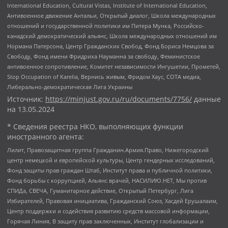
International Education, Cultural Vistas, Institute of International Education,
Антивоенное движение Антальи, Открытый диалог, Школа международных
отношений и государственной политики им Питера Мунка, Российско-
канадский демократический альянс, Школа международных отношений им
Нормана Патерсона, Центр Гражданских Свобод, Фонд Бориса Немцова за
Свободу, Фонд имени Фридриха Науманна за свободу, Феминистское
антивоенное сопротивление, Комитет независимости Ингушетии, Прометей,
Stop Occupation of Karelia, Вернись живым, Фридом Хаус, СОТА медиа,
Либерально-демократическая Лига Украины
Источник:
https://minjust.gov.ru/ru/documents/7756/
данные
на
13.05.2024
* Сведения реестра НКО, выполняющих функции
иностранного агента:
Лилит, Правозащитная группа Гражданин.Армия.Право, Нижегородский
центр немецкой и европейской культуры, Центр гендерных исследований,
Фонд защиты прав граждан Штаб, Институт права и публичной политики,
Фонд борьбы с коррупцией, Альянс врачей, НАСИЛИЮ.НЕТ, Мы против
СПИДа, СВЕЧА, Гуманитарное действие, Открытый Петербург, Лига
Избирателей, Правовая инициатива, Гражданский Союз, Хасдей Ерушалаим,
Центр поддержки и содействия развитию средств массовой информации,
Горячая Линия, В защиту прав заключенных, Институт глобализации и