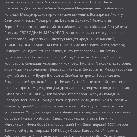
Евангельских Христиан Украинской Христианской Церкви, Новое
Поколение, Духовное Учебное Заведение Международный Библейский
Колледж, Международное христианское движение, Всемирный Институт
Саентологических Предприятий, Церковь Духовной Технологии,
Европейская сеть организаций по наблюдению за выборами, Республика
Польша, СВОБОДНЫЙ ИДЕЛЬ-УРАЛ, Ассоциация развития журналистики,
IStories fonds, Королевский Институт Международных Отношений,
КРИМСЬКА ПРАВОЗАХИСНА ГРУПА, Фонд имени Генриха Бёлля, Stichting
Bellingcat, Bellingcat Ltd, The Insider, Институт правовой инициативы
Центральной и Восточной Европы, Фонд Открытой Эстонии, Calvert 22
Foundation, Канадский украинский конгресс, Институт Макдональда-Лорье,
Украинская национальная федерация Канады, Декабристы, Международный
научный центр им Вудро Вильсона, Свободная пресса, Возрождение,
Всеукраинский духовный центр , Риддл, Русский антивоенный комитет в
Швеции, Проект Медуза, Фонд Андрея Сахарова, Форум свободной России,
Лига Свободных Наций, Transparеncy International, Форум Свободных
Народов ПостРоссии, Солидарность с гражданским движением в России –
Solidarus, КрымSOS, Свободный университет, Институт государственного
управления, Форум гражданского общества Россия, Беллона, Союз жителей
островов Тисима и Хабомаи, Съезд народных депутатов, Гринпис
Интернешнл, Фонд борьбы с коррупцией Инк, Завет церквей TCCN, Агора,
Всемирный фонд природы, BDR Novaja Gazeta-Europe, Алтай проект,
Образовательный дом прав человека Чернигов, Фонд Дом Прав Человека,