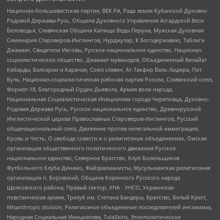
Национал-большевистская партия, ВЕК РА, Рада земли Кубанской Духовно
Родовой Державы Русь, Община Духовного Управления Асгардской Веси
Беловодья, Славянская Община Капища Веды Перуна, Мужская Духовная
Семинария Староверов-Инглингов, Нурджулар, К Богодержавию, Таблиги
Джамаат, Свидетели Иеговы, Русское национальное единство, Национал-
социалистическое общество, Джамаат мувахидов, Объединенный Вилайат
Кабарды, Балкарии и Карачая, Союз славян, Ат-Такфир Валь-Хиджра, Пит
Буль, Национал-социалистическая рабочая партия России, Славянский союз,
Формат-18, Благородный Орден Дьявола, Армия воли народа,
Национальная Социалистическая Инициатива города Череповца, Духовно-
Родовая Держава Русь, Русское национальное единство, Древнерусской
Инглистической церкви Православных Староверов-Инглингов, Русский
общенациональный союз, Движение против нелегальной иммиграции,
Кровь и Честь, О свободе совести и о религиозных объединениях, Омская
организация общественного политического движения Русское
национальное единство, Северное Братство, Клуб Болельщиков
Футбольного Клуба Динамо, Файзрахманисты, Мусульманская религиозная
организация п. Боровский, Община Коренного Русского народа
Щелковского района, Правый сектор, УНА - УНСО, Украинская
повстанческая армия, Тризуб им. Степана Бандеры, Братство, Белый Крест,
Misanthropic division, Религиозное объединение последователей инглиизма,
Народная Социальная Инициатива, TulaSkins, Этнополитическое