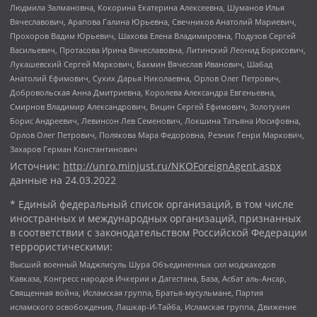
Людмила Залмановна, Кокорина Екатерина Алексеевна, Шуманов Илья
Вячеславович, Арапова Галина Юрьевна, Свечников Анатолий Мариевич,
Прохоров Вадим Юрьевич, Шахова Елена Владимировна, Подузов Сергей
Васильевич, Протасова Ирина Вячеславовна, Литинский Леонид Борисович,
Лукашевский Сергей Маркович, Бахмин Вячеслав Иванович, Шабад
Анатолий Ефимович, Сухих Дарья Николаевна, Орлов Олег Петрович,
Добровольская Анна Дмитриевна, Королева Александра Евгеньевна,
Смирнов Владимир Александрович, Вицин Сергей Ефимович, Золотухин
Борис Андреевич, Левинсон Лев Семенович, Локшина Татьяна Иосифовна,
Орлов Олег Петрович, Полякова Мара Федоровна, Резник Генри Маркович,
Захаров Герман Константинович
Источник:
http://unro.minjust.ru/NKOForeignAgent.aspx
данные на
24.03.2022
* Единый федеральный список организаций, в том числе
иностранных и международных организаций, признанных
в соответствии с законодательством Российской Федерации
террористическими:
Высший военный Маджлисуль Шура Объединенных сил моджахедов
Кавказа, Конгресс народов Ичкерии и Дагестана, База, Асбат аль-Ансар,
Священная война, Исламская группа, Братья-мусульмане, Партия
исламского освобождения, Лашкар-И-Тайба, Исламская группа, Движение