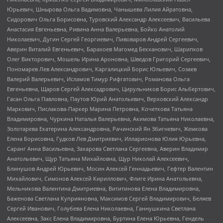
Юрьевич, Шнырова Ольга Вадимовна, Чанышева Лилия Айратовна,
Сидорович Ольга Борисовна, Туровский Александр Алексеевич, Васильева
Анастасия Евгеньевна, Ривина Анна Валерьевна, Бойко Анатолий
Николаевич, Дугин Сергей Георгиевич, Пивоваров Андрей Сергеевич,
Аверин Виталий Евгеньевич, Барахоев Магомед Бекханович, Шарипков
Олег Викторович, Мошель Ирина Ароновна, Шведов Григорий Сергеевич,
Пономарев Лев Александрович, Каргалицкий Борис Юльевич, Созаев
Валерий Валерьевич, Исламов Тимур Рифгатович, Романова Ольга
Евгеньевна, Щаров Сергей Алексадрович, Цирульников Борис Альбертович,
Гасан Ольга Павловна, Паутов Юрий Анатольевич, Верховский Александр
Маркович, Пислакова-Паркер Марина Петровна, Кочеткова Татьяна
Владимировна, Чуркина Наталья Валерьевна, Акимова Татьяна Николаевна,
Золотарева Екатерина Александровна, Рачинский Ян Збигневич, Жемкова
Елена Борисовна, Гудков Лев Дмитриевич, Илларионова Юлия Юрьевна,
Саранг Анна Васильевна, Захарова Светлана Сергеевна, Аверин Владимир
Анатольевич, Щур Татьяна Михайловна, Щур Николай Алексеевич,
Блинушов Андрей Юрьевич, Мосин Алексей Геннадьевич, Гефтер Валентин
Михайлович, Симонов Алексей Кириллович, Флиге Ирина Анатольевна,
Мельникова Валентина Дмитриевна, Вититинова Елена Владимировна,
Баженова Светлана Куприяновна, Максимов Сергей Владимирович, Беляев
Сергей Иванович, Голубева Елена Николаевна, Ганнушкина Светлана
Алексеевна, Закс Елена Владимировна, Буртина Елена Юрьевна, Гендель