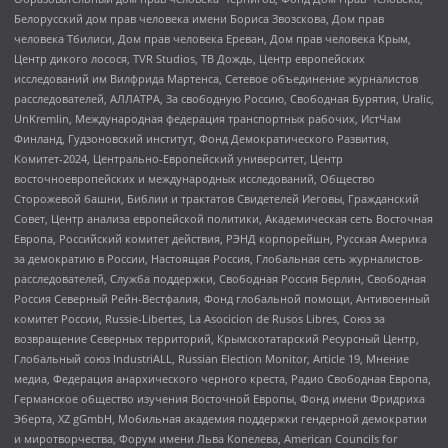
Белорусский дом прав человека имени Бориса Звозскова, Дом прав
человека Тбилиси, Дом прав человека Ереван, Дом прав человека Крым,
Центр дикого лосося, TVR Studios, ТВ Дождь, Центр европейских
исследований им Вилфрида Мартенса, Сетевое объединение журналистов
расследователей, АЛЛАТРА, За свободную Россию, Свободная Бурятия, Uralic,
UnKremlin, Международная федерация транспортных рабочих, ИстЧам
Финланд, Гудзоновский институт, Фонд Демократического Развития,
Комитет-2024, Центрально-Европейский университет, Центр
восточноевропейских и международных исследований, Общество
Сторожевой башни, Библии и трактатов Свидетелей Иеговы, Гражданский
Совет, Центр анализа европейской политики, Академическая сеть Восточная
Европа, Российский комитет действия, РЭНД корпорейшн, Русская Америка
за демократию в России, Настоящая Россия, Глобальная сеть журналистов-
расследователей, Служба поддержки, Свободная Россия Берлин, Свободная
Россия Северный Рейн-Вестфалия, Фонд глобальной помощи, Антивоенный
комитет России, Russie-Libertes, La Asocicion de Rusos Libres, Союз за
возвращение Северных территорий, Крымскотатарский Ресурсный Центр,
Глобальный союз IndustriALL, Russian Election Monitor, Article 19, Мнение
медиа, Федерация анархического черного креста, Радио Свободная Европа,
Германское общество изучения Восточной Европы, Фонд имени Фридриха
Эберта, XZ gGmbH, Мобильная академия поддержки гендерной демократии
и миротворчества, Форум имени Льва Копелева, American Councils for