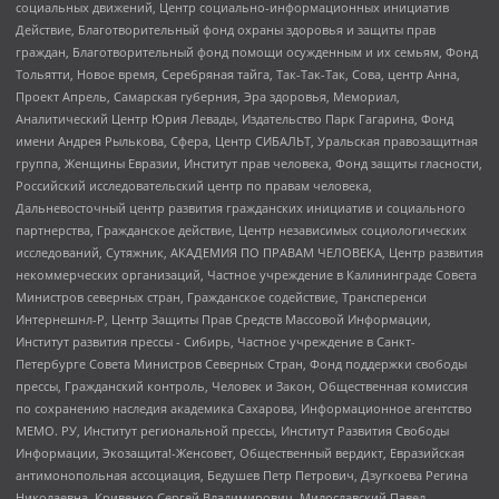
социальных движений, Центр социально-информационных инициатив
Действие, Благотворительный фонд охраны здоровья и защиты прав
граждан, Благотворительный фонд помощи осужденным и их семьям, Фонд
Тольятти, Новое время, Серебряная тайга, Так-Так-Так, Сова, центр Анна,
Проект Апрель, Самарская губерния, Эра здоровья, Мемориал,
Аналитический Центр Юрия Левады, Издательство Парк Гагарина, Фонд
имени Андрея Рылькова, Сфера, Центр СИБАЛЬТ, Уральская правозащитная
группа, Женщины Евразии, Институт прав человека, Фонд защиты гласности,
Российский исследовательский центр по правам человека,
Дальневосточный центр развития гражданских инициатив и социального
партнерства, Гражданское действие, Центр независимых социологических
исследований, Сутяжник, АКАДЕМИЯ ПО ПРАВАМ ЧЕЛОВЕКА, Центр развития
некоммерческих организаций, Частное учреждение в Калининграде Совета
Министров северных стран, Гражданское содействие, Трансперенси
Интернешнл-Р, Центр Защиты Прав Средств Массовой Информации,
Институт развития прессы - Сибирь, Частное учреждение в Санкт-
Петербурге Совета Министров Северных Стран, Фонд поддержки свободы
прессы, Гражданский контроль, Человек и Закон, Общественная комиссия
по сохранению наследия академика Сахарова, Информационное агентство
МЕМО. РУ, Институт региональной прессы, Институт Развития Свободы
Информации, Экозащита!-Женсовет, Общественный вердикт, Евразийская
антимонопольная ассоциация, Бедушев Петр Петрович, Дзугкоева Регина
Николаевна, Кривенко Сергей Владимирович, Милославский Павел