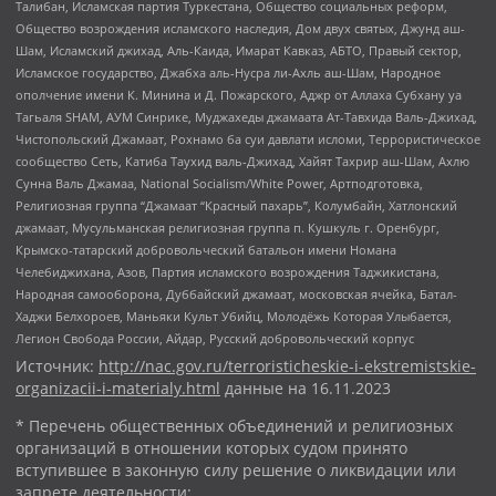
Талибан, Исламская партия Туркестана, Общество социальных реформ,
Общество возрождения исламского наследия, Дом двух святых, Джунд аш-
Шам, Исламский джихад, Аль-Каида, Имарат Кавказ, АБТО, Правый сектор,
Исламское государство, Джабха аль-Нусра ли-Ахль аш-Шам, Народное
ополчение имени К. Минина и Д. Пожарского, Аджр от Аллаха Субхану уа
Тагьаля SHAM, АУМ Синрике, Муджахеды джамаата Ат-Тавхида Валь-Джихад,
Чистопольский Джамаат, Рохнамо ба суи давлати исломи, Террористическое
сообщество Сеть, Катиба Таухид валь-Джихад, Хайят Тахрир аш-Шам, Ахлю
Сунна Валь Джамаа, National Socialism/White Power, Артподготовка,
Религиозная группа “Джамаат “Красный пахарь”, Колумбайн, Хатлонский
джамаат, Мусульманская религиозная группа п. Кушкуль г. Оренбург,
Крымско-татарский добровольческий батальон имени Номана
Челебиджихана, Азов, Партия исламского возрождения Таджикистана,
Народная самооборона, Дуббайский джамаат, московская ячейка, Батал-
Хаджи Белхороев, Маньяки Культ Убийц, Молодёжь Которая Улыбается,
Легион Свобода России, Айдар, Русский добровольческий корпус
Источник:
http://nac.gov.ru/terroristicheskie-i-ekstremistskie-
organizacii-i-materialy.html
данные на
16.11.2023
* Перечень общественных объединений и религиозных
организаций в отношении которых судом принято
вступившее в законную силу решение о ликвидации или
запрете деятельности: