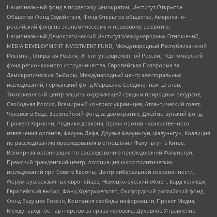
Национальный фонд в поддержку демократии, Институт Открытое
Общество Фонд Содействия, Фонд Открытое общество, Американо-
российский фонд по экономическому и правовому развитию,
Национальный Демократический Институт Международных Отношений,
MEDIA DEVELOPMENT INVESTMENT FUND, Международный Республиканский
Институт, Открытая Россия, Институт современной России, Черноморский
фонд регионального сотрудничества, Европейская Платформа за
Демократические Выборы, Международный центр электоральных
исследований, Германский фонд Маршалла Соединенных Штатов,
Тихоокеанский центр защиты окружающей среды и природных ресурсов,
Свободная Россия, Всемирный конгресс украинцев, Атлантический совет,
Человек в беде, Европейский фонд за демократию, Джеймстаунский фонд,
Прожект Хармони, Родники дракона, Врачи против насильственного
извлечения органов, Фалунь Дафа, Друзья Фалуньгун, Фалуньгун, Коалиция
по расследованию преследования в отношении Фалуньгун в Китае,
Всемирная организация по расследованию преследований Фалуньгун,
Пражский гражданский центр, Ассоциация школ политических
исследований при Совете Европы, Центр либеральной современности,
Форум русскоязычных европейцев, Немецко-русский обмен, Бард колледж,
Европейский выбор, Фонд Ходорковского, Оксфордский российский фонд,
Фонд Будущее России, Компания свободы информации, Проект Медиа,
Международное партнерство за права человека, Духовное Управление