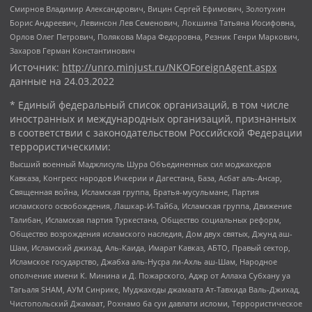
Смирнов Владимир Александрович, Вицин Сергей Ефимович, Золотухин
Борис Андреевич, Левинсон Лев Семенович, Локшина Татьяна Иосифовна,
Орлов Олег Петрович, Полякова Мара Федоровна, Резник Генри Маркович,
Захаров Герман Константинович
Источник:
http://unro.minjust.ru/NKOForeignAgent.aspx
данные на
24.03.2022
* Единый федеральный список организаций, в том числе
иностранных и международных организаций, признанных
в соответствии с законодательством Российской Федерации
террористическими:
Высший военный Маджлисуль Шура Объединенных сил моджахедов
Кавказа, Конгресс народов Ичкерии и Дагестана, База, Асбат аль-Ансар,
Священная война, Исламская группа, Братья-мусульмане, Партия
исламского освобождения, Лашкар-И-Тайба, Исламская группа, Движение
Талибан, Исламская партия Туркестана, Общество социальных реформ,
Общество возрождения исламского наследия, Дом двух святых, Джунд аш-
Шам, Исламский джихад, Аль-Каида, Имарат Кавказ, АБТО, Правый сектор,
Исламское государство, Джабха аль-Нусра ли-Ахль аш-Шам, Народное
ополчение имени К. Минина и Д. Пожарского, Аджр от Аллаха Субхану уа
Тагьаля SHAM, АУМ Синрике, Муджахеды джамаата Ат-Тавхида Валь-Джихад,
Чистопольский Джамаат, Рохнамо ба суи давлати исломи, Террористическое