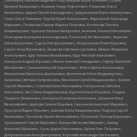
Пономарев Лев Александрович, Каргалицкий Борис Юльевич, Созаев
Валерий Валерьевич, Исламов Тимур Рифгатович, Романова Ольга
Евгеньевна, Щаров Сергей Алексадрович, Цирульников Борис Альбертович,
Гасан Ольга Павловна, Паутов Юрий Анатольевич, Верховский Александр
Маркович, Пислакова-Паркер Марина Петровна, Кочеткова Татьяна
Владимировна, Чуркина Наталья Валерьевна, Акимова Татьяна Николаевна,
Золотарева Екатерина Александровна, Рачинский Ян Збигневич, Жемкова
Елена Борисовна, Гудков Лев Дмитриевич, Илларионова Юлия Юрьевна,
Саранг Анна Васильевна, Захарова Светлана Сергеевна, Аверин Владимир
Анатольевич, Щур Татьяна Михайловна, Щур Николай Алексеевич,
Блинушов Андрей Юрьевич, Мосин Алексей Геннадьевич, Гефтер Валентин
Михайлович, Симонов Алексей Кириллович, Флиге Ирина Анатольевна,
Мельникова Валентина Дмитриевна, Вититинова Елена Владимировна,
Баженова Светлана Куприяновна, Максимов Сергей Владимирович, Беляев
Сергей Иванович, Голубева Елена Николаевна, Ганнушкина Светлана
Алексеевна, Закс Елена Владимировна, Буртина Елена Юрьевна, Гендель
Людмила Залмановна, Кокорина Екатерина Алексеевна, Шуманов Илья
Вячеславович, Арапова Галина Юрьевна, Свечников Анатолий Мариевич,
Прохоров Вадим Юрьевич, Шахова Елена Владимировна, Подузов Сергей
Васильевич, Протасова Ирина Вячеславовна, Литинский Леонид Борисович,
Лукашевский Сергей Маркович, Бахмин Вячеслав Иванович, Шабад
Анатолий Ефимович, Сухих Дарья Николаевна, Орлов Олег Петрович,
Добровольская Анна Дмитриевна, Королева Александра Евгеньевна,