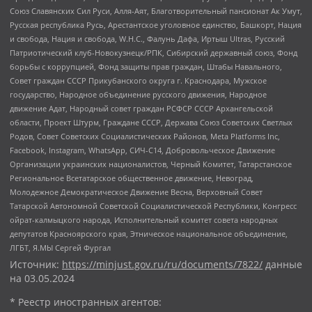
Союз Славянских Сил Руси, Алля-Аят, Благотворительный пансионат Ак Умут,
Русская республика Русь, Арестантское уголовное единство, Башкорт, Нация
и свобода, Нация и свобода, W.H.С., Фалунь Дафа, Иртыш Ultras, Русский
Патриотический клуб-Новокузнецк/РПК, Сибирский державный союз, Фонд
борьбы с коррупцией, Фонд защиты прав граждан, Штабы Навального,
Совет граждан СССР Прикубанского округа г. Краснодара, Мужское
государство, Народное объединение русского движения, Народное
движение Адат, Народный совет граждан РСФСР СССР Архангельской
области, Проект Штурм, Граждане СССР, Держава Союз Советских Светлых
Родов, Совет Советских Социалистических Районов, Meta Platforms Inc,
Facebook, Instagram, WhatsApp, СИЧ-С14, Добровольческое Движение
Организации украинских националистов, Черный Комитет, Татарстанское
Региональное Всетатарское общественное движение, Невоград,
Молодежное Демократическое Движение Весна, Верховный Совет
Татарской Автономной Советской Социалистической Республики, Конгресс
ойрат-калмыцкого народа, Исполнительный комитет совета народных
депутатов Красноярского края, Этническое национальное объединение,
ЛГБТ, Я.МЫ Сергей Фургал
Источник:
https://minjust.gov.ru/ru/documents/7822/
данные
на
03.05.2024
* Реестр иностранных агентов: