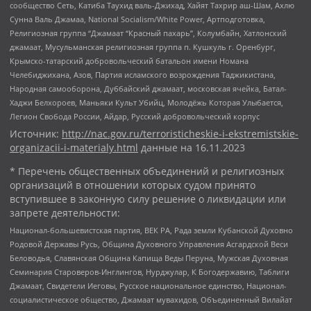
сообщество Сеть, Катиба Таухид валь-Джихад, Хайят Тахрир аш-Шам, Ахлю
Сунна Валь Джамаа, National Socialism/White Power, Артподготовка,
Религиозная группа “Джамаат “Красный пахарь”, Колумбайн, Хатлонский
джамаат, Мусульманская религиозная группа п. Кушкуль г. Оренбург,
Крымско-татарский добровольческий батальон имени Номана
Челебиджихана, Азов, Партия исламского возрождения Таджикистана,
Народная самооборона, Дуббайский джамаат, московская ячейка, Батал-
Хаджи Белхороев, Маньяки Культ Убийц, Молодёжь Которая Улыбается,
Легион Свобода России, Айдар, Русский добровольческий корпус
Источник:
http://nac.gov.ru/terroristicheskie-i-ekstremistskie-
organizacii-i-materialy.html
данные на
16.11.2023
* Перечень общественных объединений и религиозных
организаций в отношении которых судом принято
вступившее в законную силу решение о ликвидации или
запрете деятельности:
Национал-большевистская партия, ВЕК РА, Рада земли Кубанской Духовно
Родовой Державы Русь, Община Духовного Управления Асгардской Веси
Беловодья, Славянская Община Капища Веды Перуна, Мужская Духовная
Семинария Староверов-Инглингов, Нурджулар, К Богодержавию, Таблиги
Джамаат, Свидетели Иеговы, Русское национальное единство, Национал-
социалистическое общество, Джамаат мувахидов, Объединенный Вилайат