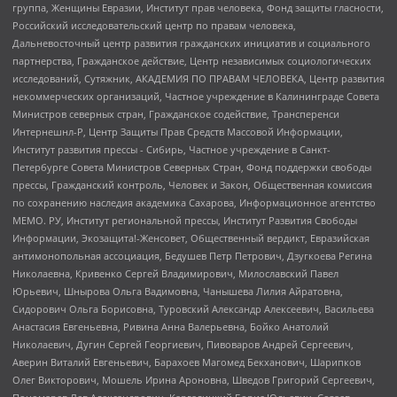
группа, Женщины Евразии, Институт прав человека, Фонд защиты гласности,
Российский исследовательский центр по правам человека,
Дальневосточный центр развития гражданских инициатив и социального
партнерства, Гражданское действие, Центр независимых социологических
исследований, Сутяжник, АКАДЕМИЯ ПО ПРАВАМ ЧЕЛОВЕКА, Центр развития
некоммерческих организаций, Частное учреждение в Калининграде Совета
Министров северных стран, Гражданское содействие, Трансперенси
Интернешнл-Р, Центр Защиты Прав Средств Массовой Информации,
Институт развития прессы - Сибирь, Частное учреждение в Санкт-
Петербурге Совета Министров Северных Стран, Фонд поддержки свободы
прессы, Гражданский контроль, Человек и Закон, Общественная комиссия
по сохранению наследия академика Сахарова, Информационное агентство
МЕМО. РУ, Институт региональной прессы, Институт Развития Свободы
Информации, Экозащита!-Женсовет, Общественный вердикт, Евразийская
антимонопольная ассоциация, Бедушев Петр Петрович, Дзугкоева Регина
Николаевна, Кривенко Сергей Владимирович, Милославский Павел
Юрьевич, Шнырова Ольга Вадимовна, Чанышева Лилия Айратовна,
Сидорович Ольга Борисовна, Туровский Александр Алексеевич, Васильева
Анастасия Евгеньевна, Ривина Анна Валерьевна, Бойко Анатолий
Николаевич, Дугин Сергей Георгиевич, Пивоваров Андрей Сергеевич,
Аверин Виталий Евгеньевич, Барахоев Магомед Бекханович, Шарипков
Олег Викторович, Мошель Ирина Ароновна, Шведов Григорий Сергеевич,