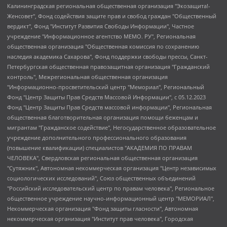
Калининградская региональная общественная организация "Экозащита!-Женсовет", Фонд содействия защите прав и свобод граждан "Общественный вердикт", Фонд "Институт Развития Свободы Информации", Частное учреждение "Информационное агентство МЕМО. РУ", Региональная общественная организация "Общественная комиссия по сохранению наследия академика Сахарова", Фонд поддержки свободы прессы, Санкт-Петербургская общественная правозащитная организация "Гражданский контроль", Межрегиональная общественная организация "Информационно-просветительский центр "Мемориал", Региональный Фонд "Центр Защиты Прав Средств Массовой Информации", с 05.12.2023 Фонд "Центр Защиты Прав Средств массовой информации", Региональная общественная благотворительная организация помощи беженцам и мигрантам "Гражданское содействие", Негосударственное образовательное учреждение дополнительного профессионального образования (повышение квалификации) специалистов "АКАДЕМИЯ ПО ПРАВАМ ЧЕЛОВЕКА", Свердловская региональная общественная организация "Сутяжник", Автономная некоммерческая организация "Центр независимых социологических исследований", Союз общественных объединений "Российский исследовательский центр по правам человека", Региональное общественное учреждение научно-информационный центр "МЕМОРИАЛ", Некоммерческая организация "Фонд защиты гласности", Автономная некоммерческая организация "Институт прав человека", Городская общественная организация "Екатеринбургское общество "МЕМОРИАЛ", Городская общественная организация "Рязанское историко-просветительское и правозащитное общество "Мемориал" (Рязанский Мемориал), Челябинский региональный орган общественной самодеятельности – женское общественное объединение "Женщины Евразии", Челябинский региональный орган общественной самодеятельности "Уральская правозащитная группа", Фонд содействия защите здоровья и социальной справедливости имени Андрея Рылькова, Автономная Некоммерческая Организация "Аналитический Центр Юрия Левады", Автономная некоммерческая организация социальной поддержки населения "Проект Апрель", Региональная общественная организация помощи женщинам и детям, находящимся в кризисной ситуации "Информационно-методический центр "Анна", Фонд содействия развитию массовых коммуникаций и правовому просвещению "Так-так-Так", Фонд содействия устойчивому развитию "Серебряная тайга", Свердловский региональный общественный фонд социальных проектов "Новое время", "Idel.Реалии", Кавказ.Реалии, Крым.Реалии, Телеканал Настоящее Время, Татаро-башкирская служба Радио Свобода (Azatliq Radiosi), Радио Свободная Европа/Радио Свобода (PCE/PC), "Сибирь.Реалии", "Фактограф", Благотворительный фонд помощи осужденным и их семьям, Автономная некоммерческая организация "Институт глобализации и социальных движений", Фонд "В защиту прав заключенных", Частное учреждение "Центр поддержки и содействия развитию средств массовой информации", Пензенский региональный общественный благотворительный фонд "Гражданский союз", "Север.Реалии", Некоммерческая организация Фонд "Правовая инициатива", Общество с ограниченной ответственностью "Радио Свободная Европа/Радио Свобода", Чешское информационное агентство "MEDIUM-ORIENT", Красноярская региональная общественная организация "Мы против СПИДа", Камалягин Денис Николаевич, Маркелов Сергей Евгеньевич, Пономарев Лев Александрович, Савицкая Людмила Алексеевна, Автономная некоммерческая организация "Центр по работе с проблемой насилия "НАСИЛИЮ.НЕТ", Межрегиональный профессиональный союз работников здравоохранения "Альянс врачей", Юридическое лицо, зарегистрированное в Латвийской Республике, SIA "Medusa Project" (регистрационный номер 40103797863, дата регистрации 10.06.2014), Некоммерческая организация "Фонд по борьбе с коррупцией", Автономная некоммерческая организация "Институт права и публичной политики", Баданин Роман Сергеевич, Гликин Максим Александрович, Железнова Мария Михайловна, Лукьянова Юлия Сергеевна, Маетная Елизавета Витальевна, Маняхин Петр Борисович, Чуракова Ольга Владимировна, Ярош Юлия Петровна, Юридическое лицо "The Insider SIA", зарегистрированное в Риге, Латвийская Республика (дата регистрации 26.06.2015), являющееся администратором доменного имени интернет-издания "The Insider SIA", https://theins.ru, Постернак Алексей Евгеньевич, Рубин Михаил Аркадьевич, Анин Роман Александрович, Юридическое лицо Istories fonds, зарегистрированное в Латвийской Республике (регистрационный номер 50008295751, дата регистрации 24.02.2020), Великовский Дмитрий Александрович, Долинина Ирина Николаевна, Мароховская Алеся Алексеевна, Шлейнов Роман Юрьевич, Шмагун Олеся Валентиновна, Общество с ограниченной ответственностью "Альтаир 2021", Общество с ограниченной ответственностью "Вега 2021", Общество с ограниченной ответственностью "Главный редактор 2021", Общество с ограниченной ответственностью "Ромашки монолит", Важенков Артем Валерьевич, Ивановская областная общественная организация "Центр гендерных исследований", Гурман Юрий Альбертович, Медиапроект "ОВД-Инфо", Егоров Владимир Владимирович, Жилинский Владимир Александрович, Общество с ограниченной ответственностью "ЗП", Иванова София Юрьевна, Карезина Инна Павловна, Кильтау Екатерина Викторовна, Петров Алексей Викторович, Пискунов Сергей Евгеньевич, Смирнов Сергей Сергеевич, Тихонов Михаил Сергеевич, Общество с ограниченной ответственностью "ЖУРНАЛИСТ-ИНОСТРАННЫЙ АГЕНТ", Арапова Галина Юрьевна, Вольтская Татьяна Анатольевна, Американская компания "Mason G.E.S. Anonymous Foundation" (США), являющаяся владельцем интернет-издания https://mnews.world/, Компания "Stichting Bellingcat", зарегистрированная в Нидерландах (дата регистрации 11.07.2018), Захаров Андрей Вячеславович, Клепиковская Екатерина Дмитриевна, Общество с ограниченной ответственностью "МЕМО", Перл Роман Александрович, Симонов Евгений Алексеевич, Соловьева Елена Анатольевна, Сотников Даниил Владимирович, Сурначева Елизавета Дмитриевна, Автономная некоммерческая организация по защите прав человека и информированию населения "Якутия – Наше Мнение", Общество с ограниченной ответственностью "Москоу диджитал медиа", с 26.01.2023 Общество с ограниченной ответственностью "Чайка Белые сады", Ветошкина Валерия Валерьевна, Заговора Максим Александрович, Межрегиональное общественное движение "Российская ЛГБТ - сеть", Оленичев Максим Владимирович, Павлов Иван Юрьевич, Скворцова Елена Сергеевна, Общество с ограниченной ответственностью "Как бы инагент", Кочетков Игорь Викторович, Общество с ограниченной ответственностью "Честные выборы", Еланчик Олег Александрович, Общество с ограниченной ответственностью "Нобелевский призыв", Гималова Регина Эмилевна, Григорьев Андрей Валерьевич, Григорьева Алина Александровна, Ассоциация по содействию защите прав призывников, альтернативнослужащих и военнослужащих "Правозащитная группа "Гражданин.Армия.Право", Хисамова Регина Фаритовна, Автономная некоммерческая организация по реализации социально-правовых программ "Лилит", Дальневосточное общественное движение "Маяк", Санкт-Петербургская ЛГБТ-инициативная группа "Выход", Инициативная группа ЛГБТ+ "Реверс", Алексеев Андрей Викторович, Бекбулатова Таисия Львовна, Беляев Иван Михайлович, Владыкина Елена Сергеевна, Гельман Марат Александрович, Никульшина Вероника Юрьевна, Толоконникова Надежда Андреевна, Шендерович Виктор Анатольевич, Общество с ограниченной ответственностью "Данное сообщение", Общество с ограниченной ответственностью Издательский дом "Новая глава", Айнбиндер Александра Александровна, Московский комьюнити-центр для ЛГБТ+инициатив, Благотворительный фонд развития филантропии, Deutsche Welle (Германия, Kurt-Schumacher-Strasse 3, 53113 Bonn), Борзунова Мария Михайловна, Воробьев Виктор Викторович, Голубева Анна Львовна, Константинова Алла Михайловна, Малкова Ирина Владимировна, Мурадов Мурад Абдулгалимович, Осетинская Елизавета Николаевна, Понасенков Евгений Николаевич, Ганапольский Матвей Юрьевич, Киселев Евгений Алексеевич, Борухович Ирина Григорьевна, Дремин Иван Тимофеевич, Дубровский Дмитрий Викторович, Красноярская региональная общественная организация поддержки и развития альтернативных образовательных технологий и межкультурных коммуникаций "ИНТЕРРА", Маяковская Екатерина Алексеевна, Фейгин Марк Захарович, Филимонов Андрей Викторович, Дзугкоева Регина Николаевна, Доброхотов Роман Александрович, Дудь Юрий Александрович, Елкин Сергей Владимирович, Кругликов Кирилл Игоревич, Сабунаева Мария Леонидовна, Семенов Алексей Владимирович, Шаинян Карен Багратович, Шульман Екатерина Михайловна, Асафьев Артур Валерьевич, Вахштайн Виктор Семенович, Венедиктов Алексей Алексеевич, Лушникова Екатерина Евгеньевна, Волков Леонид Михайлович, Невзоров Александр Глебович, Пархоменко Сергей Борисович, Сироткин Ярослав Николаевич, Кара-Мурза Владимир Владимирович, Баранова Наталья Владимировна, Гозман Леонид Яковлевич, Кагарлицкий Борис Юльевич, Климарев Михаил Валерьевич, Милов Владимир Станиславович, Автономная некоммерческая организация Краснодарский центр современного искусства "Типография", Моргенштерн Алишер Тагирович, Соболь Любовь Эдуардовна, Общество с ограниченной ответственностью "ЛИЗА НОРМ", Каспаров Гарри Кимович, Ходорковский Михаил Борисович, Общество с ограниченной ответственностью "Апрельские тезисы", Данилович Ирина Брониславовна, Кашин Олег Владимирович, Петров Николай Владимирович, Пивоваров Алексей Владимирович, Соколов Михаил Владимирович, Цветкова Юлия Владимировна, Чичваркин Евгений Александрович, Комитет против пыток/Команда против пыток, Общество с ограниченной ответственностью "Первый научный", Общество с ограниченной ответственностью "Вертолет и ко", Белоцерковская Вероника Борисовна, Кац Максим Евгеньевич, Лазарева Татьяна Юрьевна, Шаведдинов Руслан Табризович, Яшин Илья Валерьевич, Общество с ограниченной ответственностью "Иноагент ААВ", Алешковский Дмитрий Петрович, Альбац Евгения Марковна, Быков Дмитрий Львович, Галямина Юлия Евгеньевна, Лойко Сергей Леонидович, Мартынов Кирилл Константинович, Медведев Сергей Александрович, Крашенинников Федор Геннадиевич, Гордеева Катерина Вл