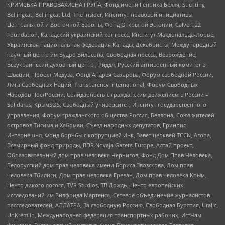
КРИМСЬКА ПРАВОЗАХИСНА ГРУПА, Фонд имени Генриха Бёлля, Stichting
Bellingcat, Bellingcat Ltd, The Insider, Институт правовой инициативы
Центральной и Восточной Европы, Фонд Открытой Эстонии, Calvert 22
Foundation, Канадский украинский конгресс, Институт Макдональда-Лорье,
Украинская национальная федерация Канады, Декабристы, Международный
научный центр им Вудро Вильсона, Свободная пресса, Возрождение,
Всеукраинский духовный центр , Риддл, Русский антивоенный комитет в
Швеции, Проект Медуза, Фонд Андрея Сахарова, Форум свободной России,
Лига Свободных Наций, Transparеncy International, Форум Свободных
Народов ПостРоссии, Солидарность с гражданским движением в России –
Solidarus, КрымSOS, Свободный университет, Институт государственного
управления, Форум гражданского общества Россия, Беллона, Союз жителей
островов Тисима и Хабомаи, Съезд народных депутатов, Гринпис
Интернешнл, Фонд борьбы с коррупцией Инк, Завет церквей TCCN, Агора,
Всемирный фонд природы, BDR Novaja Gazeta-Europe, Алтай проект,
Образовательный дом прав человека Чернигов, Фонд Дом Прав Человека,
Белорусский дом прав человека имени Бориса Звозскова, Дом прав
человека Тбилиси, Дом прав человека Ереван, Дом прав человека Крым,
Центр дикого лосося, TVR Studios, ТВ Дождь, Центр европейских
исследований им Вилфрида Мартенса, Сетевое объединение журналистов
расследователей, АЛЛАТРА, За свободную Россию, Свободная Бурятия, Uralic,
UnKremlin, Международная федерация транспортных рабочих, ИстЧам