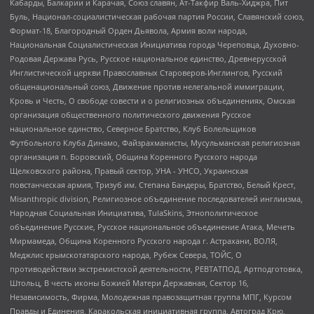
Кабарды, Балкарии и Карачая, Союз славян, Ат-Такфир Валь-Хиджра, Пит
Буль, Национал-социалистическая рабочая партия России, Славянский союз,
Формат-18, Благородный Орден Дьявола, Армия воли народа,
Национальная Социалистическая Инициатива города Череповца, Духовно-
Родовая Держава Русь, Русское национальное единство, Древнерусской
Инглистической церкви Православных Староверов-Инглингов, Русский
общенациональный союз, Движение против нелегальной иммиграции,
Кровь и Честь, О свободе совести и о религиозных объединениях, Омская
организация общественного политического движения Русское
национальное единство, Северное Братство, Клуб Болельщиков
Футбольного Клуба Динамо, Файзрахманисты, Мусульманская религиозная
организация п. Боровский, Община Коренного Русского народа
Щелковского района, Правый сектор, УНА - УНСО, Украинская
повстанческая армия, Тризуб им. Степана Бандеры, Братство, Белый Крест,
Misanthropic division, Религиозное объединение последователей инглиизма,
Народная Социальная Инициатива, TulaSkins, Этнополитическое
объединение Русские, Русское национальное объединение Атака, Мечеть
Мирмамеда, Община Коренного Русского народа г. Астрахани, ВОЛЯ,
Меджлис крымскотатарского народа, Рубеж Севера, ТОЙС, О
противодействии экстремистской деятельности, РЕВТАТПОД, Артподготовка,
Штольц, В честь иконы Божией Матери Державная, Сектор 16,
Независимость, Фирма, Молодежная правозащитная группа МПГ, Курсом
Правды и Единения, Каракольская инициативная группа, Автоград Крю,