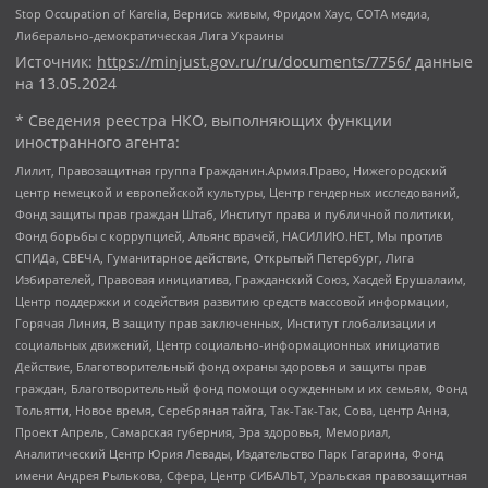
Stop Occupation of Karelia, Вернись живым, Фридом Хаус, СОТА медиа,
Либерально-демократическая Лига Украины
Источник:
https://minjust.gov.ru/ru/documents/7756/
данные
на
13.05.2024
* Сведения реестра НКО, выполняющих функции
иностранного агента:
Лилит, Правозащитная группа Гражданин.Армия.Право, Нижегородский
центр немецкой и европейской культуры, Центр гендерных исследований,
Фонд защиты прав граждан Штаб, Институт права и публичной политики,
Фонд борьбы с коррупцией, Альянс врачей, НАСИЛИЮ.НЕТ, Мы против
СПИДа, СВЕЧА, Гуманитарное действие, Открытый Петербург, Лига
Избирателей, Правовая инициатива, Гражданский Союз, Хасдей Ерушалаим,
Центр поддержки и содействия развитию средств массовой информации,
Горячая Линия, В защиту прав заключенных, Институт глобализации и
социальных движений, Центр социально-информационных инициатив
Действие, Благотворительный фонд охраны здоровья и защиты прав
граждан, Благотворительный фонд помощи осужденным и их семьям, Фонд
Тольятти, Новое время, Серебряная тайга, Так-Так-Так, Сова, центр Анна,
Проект Апрель, Самарская губерния, Эра здоровья, Мемориал,
Аналитический Центр Юрия Левады, Издательство Парк Гагарина, Фонд
имени Андрея Рылькова, Сфера, Центр СИБАЛЬТ, Уральская правозащитная