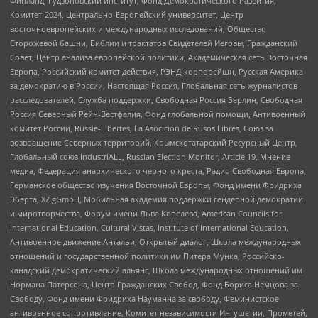
Финланд, Гудзоновский институт, Фонд Демократического Развития,
Комитет-2024, Центрально-Европейский университет, Центр
восточноевропейских и международных исследований, Общество
Сторожевой башни, Библии и трактатов Свидетелей Иеговы, Гражданский
Совет, Центр анализа европейской политики, Академическая сеть Восточная
Европа, Российский комитет действия, РЭНД корпорейшн, Русская Америка
за демократию в России, Настоящая Россия, Глобальная сеть журналистов-
расследователей, Служба поддержки, Свободная Россия Берлин, Свободная
Россия Северный Рейн-Вестфалия, Фонд глобальной помощи, Антивоенный
комитет России, Russie-Libertes, La Asocicion de Rusos Libres, Союз за
возвращение Северных территорий, Крымскотатарский Ресурсный Центр,
Глобальный союз IndustriALL, Russian Election Monitor, Article 19, Мнение
медиа, Федерация анархического черного креста, Радио Свободная Европа,
Германское общество изучения Восточной Европы, Фонд имени Фридриха
Эберта, XZ gGmbH, Мобильная академия поддержки гендерной демократии
и миротворчества, Форум имени Льва Копелева, American Councils for
International Education, Cultural Vistas, Institute of International Education,
Антивоенное движение Антальи, Открытый диалог, Школа международных
отношений и государственной политики им Питера Мунка, Российско-
канадский демократический альянс, Школа международных отношений им
Нормана Патерсона, Центр Гражданских Свобод, Фонд Бориса Немцова за
Свободу, Фонд имени Фридриха Науманна за свободу, Феминистское
антивоенное сопротивление, Комитет независимости Ингушетии, Прометей,