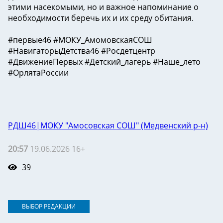
этими насекомыми, но и важное напоминание о
необходимости беречь их и их среду обитания.
#первые46 #МОКУ_АмомовскаяСОШ
#НавигаторыДетства46 #Росдетцентр
#ДвижениеПервых #Детский_лагерь #Наше_лето
#ОрлятаРоссии
РДШ46|МОКУ "Амосовская СОШ" (Медвенский р-н)
20:57
19.06.2026 16+
39
ВЫБОР РЕДАКЦИИ