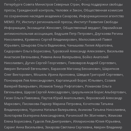
Петербурге Совета Министров Северных Стран, Фонд поддержки свободы
прессы, Гражданский контроль, Человек и Закон, Общественная комиссия
по сохранению наследия академика Сахарова, Информационное агентство
МЕМО. РУ, Институт региональной прессы, Институт Развития Свободы
Информации, Экозащита!-Женсовет, Общественный вердикт, Евразийская
антимонопольная ассоциация, Бедушев Петр Петрович, Дзугкоева Регина
Николаевна, Кривенко Сергей Владимирович, Милославский Павел
Юрьевич, Шнырова Ольга Вадимовна, Чанышева Лилия Айратовна,
Сидорович Ольга Борисовна, Туровский Александр Алексеевич, Васильева
Анастасия Евгеньевна, Ривина Анна Валерьевна, Бойко Анатолий
Николаевич, Дугин Сергей Георгиевич, Пивоваров Андрей Сергеевич,
Аверин Виталий Евгеньевич, Барахоев Магомед Бекханович, Шарипков
Олег Викторович, Мошель Ирина Ароновна, Шведов Григорий Сергеевич,
Пономарев Лев Александрович, Каргалицкий Борис Юльевич, Созаев
Валерий Валерьевич, Исламов Тимур Рифгатович, Романова Ольга
Евгеньевна, Щаров Сергей Алексадрович, Цирульников Борис Альбертович,
Гасан Ольга Павловна, Паутов Юрий Анатольевич, Верховский Александр
Маркович, Пислакова-Паркер Марина Петровна, Кочеткова Татьяна
Владимировна, Чуркина Наталья Валерьевна, Акимова Татьяна Николаевна,
Золотарева Екатерина Александровна, Рачинский Ян Збигневич, Жемкова
Елена Борисовна, Гудков Лев Дмитриевич, Илларионова Юлия Юрьевна,
Саранг Анна Васильевна, Захарова Светлана Сергеевна, Аверин Владимир