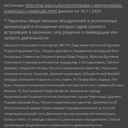
Источник:
http://nac.gov.ru/terroristicheskie-i-ekstremistskie-
organizacii-i-materialy.html
данные на
16.11.2023
* Перечень общественных объединений и религиозных
организаций в отношении которых судом принято
вступившее в законную силу решение о ликвидации или
запрете деятельности:
Национал-большевистская партия, ВЕК РА, Рада земли Кубанской Духовно
Родовой Державы Русь, Община Духовного Управления Асгардской Веси
Беловодья, Славянская Община Капища Веды Перуна, Мужская Духовная
Семинария Староверов-Инглингов, Нурджулар, К Богодержавию, Таблиги
Джамаат, Свидетели Иеговы, Русское национальное единство, Национал-
социалистическое общество, Джамаат мувахидов, Объединенный Вилайат
Кабарды, Балкарии и Карачая, Союз славян, Ат-Такфир Валь-Хиджра, Пит
Буль, Национал-социалистическая рабочая партия России, Славянский союз,
Формат-18, Благородный Орден Дьявола, Армия воли народа,
Национальная Социалистическая Инициатива города Череповца, Духовно-
Родовая Держава Русь, Русское национальное единство, Древнерусской
Инглистической церкви Православных Староверов-Инглингов, Русский
общенациональный союз, Движение против нелегальной иммиграции,
Кровь и Честь, О свободе совести и о религиозных объединениях, Омская
организация общественного политического движения Русское