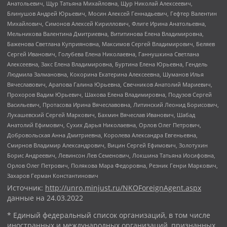
Анатольевич, Щур Татьяна Михайловна, Щур Николай Алексеевич,
Блинушов Андрей Юрьевич, Мосин Алексей Геннадьевич, Гефтер Валентин
Михайлович, Симонов Алексей Кириллович, Флиге Ирина Анатольевна,
Мельникова Валентина Дмитриевна, Вититинова Елена Владимировна,
Баженова Светлана Куприяновна, Максимов Сергей Владимирович, Беляев
Сергей Иванович, Голубева Елена Николаевна, Ганнушкина Светлана
Алексеевна, Закс Елена Владимировна, Буртина Елена Юрьевна, Гендель
Людмила Залмановна, Кокорина Екатерина Алексеевна, Шуманов Илья
Вячеславович, Арапова Галина Юрьевна, Свечников Анатолий Мариевич,
Прохоров Вадим Юрьевич, Шахова Елена Владимировна, Подузов Сергей
Васильевич, Протасова Ирина Вячеславовна, Литинский Леонид Борисович,
Лукашевский Сергей Маркович, Бахмин Вячеслав Иванович, Шабад
Анатолий Ефимович, Сухих Дарья Николаевна, Орлов Олег Петрович,
Добровольская Анна Дмитриевна, Королева Александра Евгеньевна,
Смирнов Владимир Александрович, Вицин Сергей Ефимович, Золотухин
Борис Андреевич, Левинсон Лев Семенович, Локшина Татьяна Иосифовна,
Орлов Олег Петрович, Полякова Мара Федоровна, Резник Генри Маркович,
Захаров Герман Константинович
Источник:
http://unro.minjust.ru/NKOForeignAgent.aspx
данные на
24.03.2022
* Единый федеральный список организаций, в том числе
иностранных и международных организаций, признанных