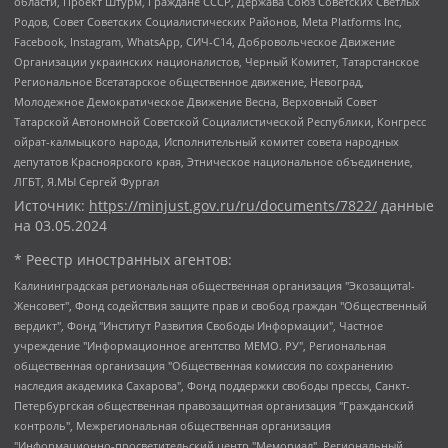
области, Проект Штурм, Граждане СССР, Держава Союз Советских Светлых
Родов, Совет Советских Социалистических Районов, Meta Platforms Inc,
Facebook, Instagram, WhatsApp, СИЧ-С14, Добровольческое Движение
Организации украинских националистов, Черный Комитет, Татарстанское
Региональное Всетатарское общественное движение, Невоград,
Молодежное Демократическое Движение Весна, Верховный Совет
Татарской Автономной Советской Социалистической Республики, Конгресс
ойрат-калмыцкого народа, Исполнительный комитет совета народных
депутатов Красноярского края, Этническое национальное объединение,
ЛГБТ, Я.МЫ Сергей Фургал
Источник:
https://minjust.gov.ru/ru/documents/7822/
данные
на
03.05.2024
* Реестр иностранных агентов:
Калининградская региональная общественная организация "Экозащита!-Женсовет", Фонд содействия защите прав и свобод граждан "Общественный вердикт", Фонд "Институт Развития Свободы Информации", Частное учреждение "Информационное агентство МЕМО. РУ", Региональная общественная организация "Общественная комиссия по сохранению наследия академика Сахарова", Фонд поддержки свободы прессы, Санкт-Петербургская общественная правозащитная организация "Гражданский контроль", Межрегиональная общественная организация "Информационно-просветительский центр "Мемориал", Региональный Фонд "Центр Защиты Прав Средств Массовой Информации", с 05.12.2023 Фонд "Центр Защиты Прав Средств массовой информации", Региональная общественная благотворительная организация помощи беженцам и мигрантам "Гражданское содействие", Негосударственное образовательное учреждение дополнительного профессионального образования (повышение квалификации) специалистов "АКАДЕМИЯ ПО ПРАВАМ ЧЕЛОВЕКА", Свердловская региональная общественная организация "Сутяжник", Автономная некоммерческая организация "Центр независимых социологических исследований", Союз общественных объединений "Российский исследовательский центр по правам человека", Региональное общественное учреждение научно-информационный центр "МЕМОРИАЛ", Некоммерческая организация "Фонд защиты гласности", Автономная некоммерческая организация "Институт прав человека", Городская общественная организация "Екатеринбургское общество "МЕМОРИАЛ", Городская общественная организация "Рязанское историко-просветительское и правозащитное общество "Мемориал" (Рязанский Мемориал), Челябинский региональный орган общественной самодеятельности – женское общественное объединение "Женщины Евразии", Челябинский региональный орган общественной самодеятельности "Уральская правозащитная группа", Фонд содействия защите здоровья и социальной справедливости имени Андрея Рылькова, Автономная Некоммерческая Организация "Аналитический Центр Юрия Левады", Автономная некоммерческая организация социальной поддержки населения "Проект Апрель", Региональная общественная организация помощи женщинам и детям, находящимся в кризисной ситуации "Информационно-методический центр "Анна", Фонд содействия развитию массовых коммуникаций и правовому просвещению "Так-так-Так", Фонд содействия устойчивому развитию "Серебряная тайга", Свердловский региональный общественный фонд социальных проектов "Новое время", "Idel.Реалии", Кавказ.Реалии, Крым.Реалии, Телеканал Настоящее Время, Татаро-башкирская служба Радио Свобода (Azatliq Radiosi), Радио Свободная Европа/Радио Свобода (PCE/PC), "Сибирь.Реалии", "Фактограф", Благотворительный фонд помощи осужденным и их семьям, Автономная некоммерческая организация "Институт глобализации и социальных движений", Фонд "В защиту прав заключенных", Частное учреждение "Центр поддержки и содействия развитию средств массовой информации", Пензенский региональный общественный благотворительный фонд "Гражданский союз", "Север.Реалии", Некоммерческая организация Фонд "Правовая инициатива", Общество с ограниченной ответственностью "Радио Свободная Европа/Радио Свобода", Чешское информационное агентство "MEDIUM-ORIENT", Красноярская региональная общественная организация "Мы против СПИДа", Камалягин Денис Николаевич, Маркелов Сергей Евгеньевич, Пономарев Лев Александрович, Савицкая Людмила Алексеевна, Автономная некоммерческая организация "Центр по работе с проблемой насилия "НАСИЛИЮ.НЕТ", Межрегиональный профессиональный союз работников здравоохранения "Альянс врачей", Юридическое лицо, зарегистрированное в Латвийской Республике, SIA "Medusa Project" (регистрационный номер 40103797863, дата регистрации 10.06.2014), Некоммерческая организация "Фонд по борьбе с коррупцией", Автономная некоммерческая организация "Институт права и публичной политики", Баданин Роман Сергеевич, Гликин Максим Александрович, Железнова Мария Михайловна, Лукьянова Юлия Сергеевна, Маетная Елизавета Витальевна, Маняхин Петр Борисович, Чуракова Ольга Владимировна, Ярош Юлия Петровна, Юридическое лицо "The Insider SIA", зарегистрированное в Риге, Латвийская Республика (дата регистрации 26.06.2015), являющееся администратором доменного имени интернет-издания "The Insider SIA", https://theins.ru, Постернак Алексей Евгеньевич, Рубин Михаил Аркадьевич, Анин Роман Александрович, Юридическое лицо Istories fonds, зарегистрированное в Латвийской Республике (регистрационный номер 50008295751, дата регистрации 24.02.2020), Великовский Дмитрий Александрович, Долинина Ирина Николаевна, Мароховская Алеся Алексеевна, Шлейнов Роман Юрьевич, Шмагун Олеся Валентиновна, Общество с ограниченной ответственностью "Альтаир 2021", Общество с ограниченной ответственностью "Вега 2021", Общество с ограниченной ответственностью "Главный редактор 2021", Общество с ограниченной ответственностью "Ромашки монолит", Важенков Артем Валерьевич, Ивановская областная общественная организация "Центр гендерных исследований", Гурман Юрий Альбертович, Медиапроект "ОВД-Инфо", Егоров Владимир Владимирович, Жилинский Владимир Александрович, Общество с ограниченной ответственностью "ЗП", Иванова София Юрьевна, Карезина Инна Павловна, Кильтау Екатерина Викторовна, Петров Алексей Викторович, Пискунов Сергей Евгеньевич, Смирнов Сергей Сергеевич, Тихонов Михаил Сергеевич, Общество с ограниченной ответственностью "ЖУРНАЛИСТ-ИНОСТРАННЫЙ АГЕНТ", Арапова Галина Юрьевна, Вольтская Татьяна Анатольевна, Американская компания "Mason G.E.S. Anonymous Foundation" (США), являющаяся владельцем интернет-издания https://mnews.world/, Компания "Stichting Bellingcat", зарегистрированная в Нидерландах (дата регистрации 11.07.2018), Захаров Андрей Вячеславович, Клепиковская Екатерина Дмитриевна, Общество с ограниченной ответственностью "МЕМО", Перл Роман Александрович, Симонов Евгений Алексеевич, Соловьева Елена Анатольевна, Сотников Даниил Владимирович, Сурначева Елизавета Дмитриевна, Автономная некоммерческая организация по защите прав человека и информированию населения "Якутия – Наше Мнение", Общество с ограниченной ответственностью "Москоу диджитал медиа", с 26.01.2023 Общество с ограниченной ответственностью "Чайка Белые сады", Ветошкина Валерия Валерьевна, Заговора Максим Александрович, Межрегиональное общественное движение "Российская ЛГБТ - сеть", Оленичев Максим Владимирович, Павлов Иван Юрьевич, Скворцова Елена Сергеевна, Общество с ограниченной ответственностью "Как бы инагент", Кочетков Игорь Викторович, Общество с ограниченной ответственностью "Честные выборы", Еланчик Олег Александрович, Общество с ограниченной ответственностью "Нобелевский призыв", Гималова Регина Эмилевна, Григорьев Андрей Валерьевич, Григорьева Алина Александровна, Ассоциация по содействию защите прав призывников, альтернативнослужащих и военнослужащих "Правозащитная группа "Гражданин.Армия.Право", Хисамова Регина Фаритовна, Автономная некоммерческая организация по реализации социально-правовых программ "Лилит", Дальневосточное общественное движение "Маяк", Санкт-Петербургская ЛГБТ-инициативная группа "Выход", Инициативная группа ЛГБТ+ "Реверс", Алексеев Андрей Викторович, Бекбулатова Таисия Львовна, Беляев Иван Михайлович, Владыкина Елена Сергеевна, Гельман Марат Александрович, Никульшина Вероника Юрьевна, Толоконникова Надежда Андреевна, Шендерович Виктор Анатольевич, Общество с ограниченной ответственностью "Данное сообщение", Общество с ограниченной ответственностью Издательский дом "Новая глава", Айнбиндер Александра Александровна, Московский комьюнити-центр для ЛГБТ+инициатив, Благотворительный фонд развития филантропии, Deutsche Welle (Германия, Kurt-Schumacher-Strasse 3, 53113 Bonn), Борзунова Мария Михайловна, Воробьев Виктор Викторович, Голубева Анна Львовна, Константинова Алла Михайловна, Малкова Ирина Владимировна, Мурадов Мурад Абдулгалимович, Осетинская Елизавета Николаевна, Понасенков Евгений Николаевич, Ганапольский Матвей Юрьевич, Киселев Евгений Алексеевич, Борухович Ирина Григорьевна, Дремин Иван Тимофеевич, Дубровский Дмитрий Викторович, Красноярская региональная общественная организация поддержки и развития альтернативных образовательных технологий и межкультурных коммуникаций "ИНТЕРРА", Маяковская Екатерина Алексеевна, Фейгин Марк Захарович, Филимонов Андрей Викторович, Дзугкоева Регина Николаевна, Доброхотов Роман Александрович, Дудь Юрий Александрович, Елкин Сергей Владимирович, Кругликов Кирилл Игоревич, Сабунаева Мария Леонидовна, Семенов Алексей Владимирович, Шаинян Карен Багратович, Шульман Екатерина Михайловна, Асафьев Артур Валерьевич, Вахштайн Виктор Семенович, Венедиктов Алексей Алексеевич, Лушникова Екатерина Евгеньевна, Волков Леонид Михайлович, Невзоров Александр Глебович, Пархоменко Сергей Борисович, Сироткин Ярослав Николаевич, Кара-Мурза Владимир Владимирович, Баранова Наталья Владимировна, Гозман Леонид Яковлевич, Кагарлицкий Борис Юльевич, Климарев Михаил Валерьевич, Милов Владимир Станиславович, Автономная некоммерческая организация Краснодарский центр современного искусства "Типография", Моргенштерн Алишер Тагирович, Соболь Любовь Эдуардовна, Общество с ограниченной ответственностью "ЛИЗА НОРМ", Каспаров Гарри Кимович, Ходорковский Михаил Борисович, Общество с ограниченной ответственностью "Апрельские тезисы", Данилович Ирина Брониславовна, Кашин Олег Владимирович, Петров Николай Владимирович, Пивоваров Алексей Владимирович, Соколов Михаил Владимирович, Цветкова Юлия Владимировна, Чичваркин Евгений Александрович, Комитет против пыток/Команда против пыток, Общество с ограниченной ответственностью "Первый научный", Общество с ограниченной ответственностью "Вертолет и ко", Белоцерковская Вероника Борисовна, Кац Максим Евгеньевич, Лазарева Татьяна Юрьевна, Шаведдинов Руслан Табризович, Яшин Илья Валерьевич, Общество с ограниченной ответственностью "Иноагент ААВ", Алешковский Дмитрий Петрович, Альбац Евгения Марковна, Быков Дмитрий Львович, Галямина Юлия Евгеньевна, Лойко Сергей Леонидович, Мартынов Кирилл Константинович, Медведев Сергей Александрович, Крашенинников Федор Геннадиевич, Гордеева Катерина Вл