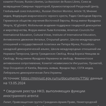
комитет России, Russie-Libertes, La Asocicion de Rusos Libres, Союз за
возвращение Северных территорий, Крымскотатарский Ресурсный Центр,
Глобальный союз IndustriALL, Russian Election Monitor, Article 19, Мнение
медиа, Федерация анархического черного креста, Радио Свободная Европа,
Германское общество изучения Восточной Европы, Фонд имени Фридриха
Эберта, XZ gGmbH, Мобильная академия поддержки гендерной демократии
и миротворчества, Форум имени Льва Копелева, American Councils for
International Education, Cultural Vistas, Institute of International Education,
Антивоенное движение Антальи, Открытый диалог, Школа международных
отношений и государственной политики им Питера Мунка, Российско-
канадский демократический альянс, Школа международных отношений им
Нормана Патерсона, Центр Гражданских Свобод, Фонд Бориса Немцова за
Свободу, Фонд имени Фридриха Науманна за свободу, Феминистское
антивоенное сопротивление, Комитет независимости Ингушетии, Прометей,
Stop Occupation of Karelia, Вернись живым, Фридом Хаус, СОТА медиа,
Либерально-демократическая Лига Украины
Источник:
https://minjust.gov.ru/ru/documents/7756/
данные
на
13.05.2024
* Сведения реестра НКО, выполняющих функции
иностранного агента:
Лилит, Правозащитная группа Гражданин.Армия.Право, Нижегородский