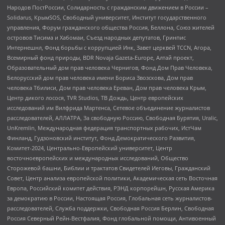
Народов ПостРоссии, Солидарность с гражданским движением в России –
Solidarus, КрымSOS, Свободный университет, Институт государственного
управления, Форум гражданского общества Россия, Беллона, Союз жителей
островов Тисима и Хабомаи, Съезд народных депутатов, Гринпис
Интернешнл, Фонд борьбы с коррупцией Инк, Завет церквей TCCN, Агора,
Всемирный фонд природы, BDR Novaja Gazeta-Europe, Алтай проект,
Образовательный дом прав человека Чернигов, Фонд Дом Прав Человека,
Белорусский дом прав человека имени Бориса Звозскова, Дом прав
человека Тбилиси, Дом прав человека Ереван, Дом прав человека Крым,
Центр дикого лосося, TVR Studios, ТВ Дождь, Центр европейских
исследований им Вилфрида Мартенса, Сетевое объединение журналистов
расследователей, АЛЛАТРА, За свободную Россию, Свободная Бурятия, Uralic,
UnKremlin, Международная федерация транспортных рабочих, ИстЧам
Финланд, Гудзоновский институт, Фонд Демократического Развития,
Комитет-2024, Центрально-Европейский университет, Центр
восточноевропейских и международных исследований, Общество
Сторожевой башни, Библии и трактатов Свидетелей Иеговы, Гражданский
Совет, Центр анализа европейской политики, Академическая сеть Восточная
Европа, Российский комитет действия, РЭНД корпорейшн, Русская Америка
за демократию в России, Настоящая Россия, Глобальная сеть журналистов-
расследователей, Служба поддержки, Свободная Россия Берлин, Свободная
Россия Северный Рейн-Вестфалия, Фонд глобальной помощи, Антивоенный