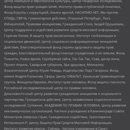
центр немецкой и европейской культуры, Центр гендерных исследований,
Фонд защиты прав граждан Штаб, Институт права и публичной политики,
Фонд борьбы с коррупцией, Альянс врачей, НАСИЛИЮ.НЕТ, Мы против
СПИДа, СВЕЧА, Гуманитарное действие, Открытый Петербург, Лига
Избирателей, Правовая инициатива, Гражданский Союз, Хасдей Ерушалаим,
Центр поддержки и содействия развитию средств массовой информации,
Горячая Линия, В защиту прав заключенных, Институт глобализации и
социальных движений, Центр социально-информационных инициатив
Действие, Благотворительный фонд охраны здоровья и защиты прав
граждан, Благотворительный фонд помощи осужденным и их семьям, Фонд
Тольятти, Новое время, Серебряная тайга, Так-Так-Так, Сова, центр Анна,
Проект Апрель, Самарская губерния, Эра здоровья, Мемориал,
Аналитический Центр Юрия Левады, Издательство Парк Гагарина, Фонд
имени Андрея Рылькова, Сфера, Центр СИБАЛЬТ, Уральская правозащитная
группа, Женщины Евразии, Институт прав человека, Фонд защиты гласности,
Российский исследовательский центр по правам человека,
Дальневосточный центр развития гражданских инициатив и социального
партнерства, Гражданское действие, Центр независимых социологических
исследований, Сутяжник, АКАДЕМИЯ ПО ПРАВАМ ЧЕЛОВЕКА, Центр развития
некоммерческих организаций, Частное учреждение в Калининграде Совета
Министров северных стран, Гражданское содействие, Трансперенси
Интернешнл-Р, Центр Защиты Прав Средств Массовой Информации,
Институт развития прессы - Сибирь, Частное учреждение в Санкт-