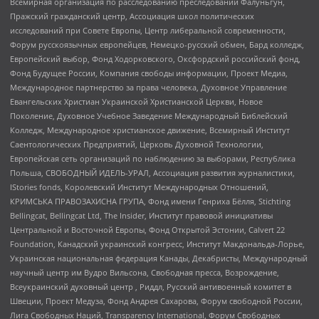
Всемирная организация по расследованию преследований Фалуньгун,
Пражский гражданский центр, Ассоциация школ политических
исследований при Совете Европы, Центр либеральной современности,
Форум русскоязычных европейцев, Немецко-русский обмен, Бард колледж,
Европейский выбор, Фонд Ходорковского, Оксфордский российский фонд,
Фонд Будущее России, Компания свободы информации, Проект Медиа,
Международное партнерство за права человека, Духовное Управление
Евангельских Христиан Украинской Христианской Церкви, Новое
Поколение, Духовное Учебное Заведение Международный Библейский
Колледж, Международное христианское движение, Всемирный Институт
Саентологических Предприятий, Церковь Духовной Технологии,
Европейская сеть организаций по наблюдению за выборами, Республика
Польша, СВОБОДНЫЙ ИДЕЛЬ-УРАЛ, Ассоциация развития журналистики,
IStories fonds, Королевский Институт Международных Отношений,
КРИМСЬКА ПРАВОЗАХИСНА ГРУПА, Фонд имени Генриха Бёлля, Stichting
Bellingcat, Bellingcat Ltd, The Insider, Институт правовой инициативы
Центральной и Восточной Европы, Фонд Открытой Эстонии, Calvert 22
Foundation, Канадский украинский конгресс, Институт Макдональда-Лорье,
Украинская национальная федерация Канады, Декабристы, Международный
научный центр им Вудро Вильсона, Свободная пресса, Возрождение,
Всеукраинский духовный центр , Риддл, Русский антивоенный комитет в
Швеции, Проект Медуза, Фонд Андрея Сахарова, Форум свободной России,
Лига Свободных Наций, Transparеncy International, Форум Свободных