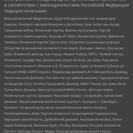
в соответствии с законодательством Российской Федерации
террористическими:
Высший военный Маджлисуль Шура Объединенных сил моджахедов
Кавказа, Конгресс народов Ичкерии и Дагестана, База, Асбат аль-Ансар,
Священная война, Исламская группа, Братья-мусульмане, Партия
исламского освобождения, Лашкар-И-Тайба, Исламская группа, Движение
Талибан, Исламская партия Туркестана, Общество социальных реформ,
Общество возрождения исламского наследия, Дом двух святых, Джунд аш-
Шам, Исламский джихад, Аль-Каида, Имарат Кавказ, АБТО, Правый сектор,
Исламское государство, Джабха аль-Нусра ли-Ахль аш-Шам, Народное
ополчение имени К. Минина и Д. Пожарского, Аджр от Аллаха Субхану уа
Тагьаля SHAM, АУМ Синрике, Муджахеды джамаата Ат-Тавхида Валь-Джихад,
Чистопольский Джамаат, Рохнамо ба суи давлати исломи, Террористическое
сообщество Сеть, Катиба Таухид валь-Джихад, Хайят Тахрир аш-Шам, Ахлю
Сунна Валь Джамаа, National Socialism/White Power, Артподготовка,
Религиозная группа “Джамаат “Красный пахарь”, Колумбайн, Хатлонский
джамаат, Мусульманская религиозная группа п. Кушкуль г. Оренбург,
Крымско-татарский добровольческий батальон имени Номана
Челебиджихана, Азов, Партия исламского возрождения Таджикистана,
Народная самооборона, Дуббайский джамаат, московская ячейка, Батал-
Хаджи Белхороев, Маньяки Культ Убийц, Молодёжь Которая Улыбается,
Легион Свобода России, Айдар, Русский добровольческий корпус