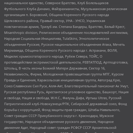
национальное единство, Северное Братство, Клуб Болельщиков
Футбольного Клуба Динамо, Файзрахманисты, Мусульманская религиозная
организация п. Боровский, Община Коренного Русского народа
Щелковского района, Правый сектор, УНА - УНСО, Украинская
повстанческая армия, Тризуб им. Степана Бандеры, Братство, Белый Крест,
Misanthropic division, Религиозное объединение последователей инглиизма,
Народная Социальная Инициатива, TulaSkins, Этнополитическое
объединение Русские, Русское национальное объединение Атака, Мечеть
Мирмамеда, Община Коренного Русского народа г. Астрахани, ВОЛЯ,
Меджлис крымскотатарского народа, Рубеж Севера, ТОЙС, О
противодействии экстремистской деятельности, РЕВТАТПОД, Артподготовка,
Штольц, В честь иконы Божией Матери Державная, Сектор 16,
Независимость, Фирма, Молодежная правозащитная группа МПГ, Курсом
Правды и Единения, Каракольская инициативная группа, Автоград Крю,
Союз Славянских Сил Руси, Алля-Аят, Благотворительный пансионат Ак Умут,
Русская республика Русь, Арестантское уголовное единство, Башкорт, Нация
и свобода, Нация и свобода, W.H.С., Фалунь Дафа, Иртыш Ultras, Русский
Патриотический клуб-Новокузнецк/РПК, Сибирский державный союз, Фонд
борьбы с коррупцией, Фонд защиты прав граждан, Штабы Навального,
Совет граждан СССР Прикубанского округа г. Краснодара, Мужское
государство, Народное объединение русского движения, Народное
движение Адат, Народный совет граждан РСФСР СССР Архангельской