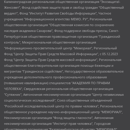
Калининградская региональная общественная организация "Экозащита!-Женсовет", Фонд содействия защите прав и свобод граждан "Общественный вердикт", Фонд "Институт Развития Свободы Информации", Частное учреждение "Информационное агентство МЕМО. РУ", Региональная общественная организация "Общественная комиссия по сохранению наследия академика Сахарова", Фонд поддержки свободы прессы, Санкт-Петербургская общественная правозащитная организация "Гражданский контроль", Межрегиональная общественная организация "Информационно-просветительский центр "Мемориал", Региональный Фонд "Центр Защиты Прав Средств Массовой Информации", с 05.12.2023 Фонд "Центр Защиты Прав Средств массовой информации", Региональная общественная благотворительная организация помощи беженцам и мигрантам "Гражданское содействие", Негосударственное образовательное учреждение дополнительного профессионального образования (повышение квалификации) специалистов "АКАДЕМИЯ ПО ПРАВАМ ЧЕЛОВЕКА", Свердловская региональная общественная организация "Сутяжник", Автономная некоммерческая организация "Центр независимых социологических исследований", Союз общественных объединений "Российский исследовательский центр по правам человека", Региональное общественное учреждение научно-информационный центр "МЕМОРИАЛ", Некоммерческая организация "Фонд защиты гласности", Автономная некоммерческая организация "Институт прав человека", Городская общественная организация "Екатеринбургское общество "МЕМОРИАЛ", Городская общественная организация "Рязанское историко-просветительское и правозащитное общество "Мемориал" (Рязанский Мемориал), Челябинский региональный орган общественной самодеятельности – женское общественное объединение "Женщины Евразии", Челябинский региональный орган общественной самодеятельности "Уральская правозащитная группа", Фонд содействия защите здоровья и социальной справедливости имени Андрея Рылькова, Автономная Некоммерческая Организация "Аналитический Центр Юрия Левады", Автономная некоммерческая организация социальной поддержки населения "Проект Апрель", Региональная общественная организация помощи женщинам и детям, находящимся в кризисной ситуации "Информационно-методический центр "Анна", Фонд содействия развитию массовых коммуникаций и правовому просвещению "Так-так-Так", Фонд содействия устойчивому развитию "Серебряная тайга", Свердловский региональный общественный фонд социальных проектов "Новое время", "Idel.Реалии", Кавказ.Реалии, Крым.Реалии, Телеканал Настоящее Время, Татаро-башкирская служба Радио Свобода (Azatliq Radiosi), Радио Свободная Европа/Радио Свобода (PCE/PC), "Сибирь.Реалии", "Фактограф", Благотворительный фонд помощи осужденным и их семьям, Автономная некоммерческая организация "Институт глобализации и социальных движений", Фонд "В защиту прав заключенных", Частное учреждение "Центр поддержки и содействия развитию средств массовой информации", Пензенский региональный общественный благотворительный фонд "Гражданский союз", "Север.Реалии", Некоммерческая организация Фонд "Правовая инициатива", Общество с ограниченной ответственностью "Радио Свободная Европа/Радио Свобода", Чешское информационное агентство "MEDIUM-ORIENT", Красноярская региональная общественная организация "Мы против СПИДа", Камалягин Денис Николаевич, Маркелов Сергей Евгеньевич, Пономарев Лев Александрович, Савицкая Людмила Алексеевна, Автономная некоммерческая организация "Центр по работе с проблемой насилия "НАСИЛИЮ.НЕТ", Межрегиональный профессиональный союз работников здравоохранения "Альянс врачей", Юридическое лицо, зарегистрированное в Латвийской Республике, SIA "Medusa Project" (регистрационный номер 40103797863, дата регистрации 10.06.2014), Некоммерческая организация "Фонд по борьбе с коррупцией", Автономная некоммерческая организация "Институт права и публичной политики", Баданин Роман Сергеевич, Гликин Максим Александрович, Железнова Мария Михайловна, Лукьянова Юлия Сергеевна, Маетная Елизавета Витальевна, Маняхин Петр Борисович, Чуракова Ольга Владимировна, Ярош Юлия Петровна, Юридическое лицо "The Insider SIA", зарегистрированное в Риге, Латвийская Республика (дата регистрации 26.06.2015), являющееся администратором доменного имени интернет-издания "The Insider SIA", https://theins.ru, Постернак Алексей Евгеньевич, Рубин Михаил Аркадьевич, Анин Роман Александрович, Юридическое лицо Istories fonds, зарегистрированное в Латвийской Республике (регистрационный номер 50008295751, дата регистрации 24.02.2020), Великовский Дмитрий Александрович, Долинина Ирина Николаевна, Мароховская Алеся Алексеевна, Шлейнов Роман Юрьевич, Шмагун Олеся Валентиновна, Общество с ограниченной ответственностью "Альтаир 2021", Общество с ограниченной ответственностью "Вега 2021", Общество с ограниченной ответственностью "Главный редактор 2021", Общество с ограниченной ответственностью "Ромашки монолит", Важенков Артем Валерьевич, Ивановская областная общественная организация "Центр гендерных исследований", Гурман Юрий Альбертович, Медиапроект "ОВД-Инфо", Егоров Владимир Владимирович, Жилинский Владимир Александрович, Общество с ограниченной ответственностью "ЗП", Иванова София Юрьевна, Карезина Инна Павловна, Кильтау Екатерина Викторовна, Петров Алексей Викторович, Пискунов Сергей Евгеньевич, Смирнов Сергей Сергеевич, Тихонов Михаил Сергеевич, Общество с ограниченной ответственностью "ЖУРНАЛИСТ-ИНОСТРАННЫЙ АГЕНТ", Арапова Галина Юрьевна, Вольтская Татьяна Анатольевна, Американская компания "Mason G.E.S. Anonymous Foundation" (США), являющаяся владельцем интернет-издания https://mnews.world/, Компания "Stichting Bellingcat", зарегистрированная в Нидерландах (дата регистрации 11.07.2018), Захаров Андрей Вячеславович, Клепиковская Екатерина Дмитриевна, Общество с ограниченной ответственностью "МЕМО", Перл Роман Александрович, Симонов Евгений Алексеевич, Соловьева Елена Анатольевна, Сотников Даниил Владимирович, Сурначева Елизавета Дмитриевна, Автономная некоммерческая организация по защите прав человека и информированию населения "Якутия – Наше Мнение", Общество с ограниченной ответственностью "Москоу диджитал медиа", с 26.01.2023 Общество с ограниченной ответственностью "Чайка Белые сады", Ветошкина Валерия Валерьевна, Заговора Максим Александрович, Межрегиональное общественное движение "Российская ЛГБТ - сеть", Оленичев Максим Владимирович, Павлов Иван Юрьевич, Скворцова Елена Сергеевна, Общество с ограниченной ответственностью "Как бы инагент", Кочетков Игорь Викторович, Общество с ограниченной ответственностью "Честные выборы", Еланчик Олег Александрович, Общество с ограниченной ответственностью "Нобелевский призыв", Гималова Регина Эмилевна, Григорьев Андрей Валерьевич, Григорьева Алина Александровна, Ассоциация по содействию защите прав призывников, альтернативнослужащих и военнослужащих "Правозащитная группа "Гражданин.Армия.Право", Хисамова Регина Фаритовна, Автономная некоммерческая организация по реализации социально-правовых программ "Лилит", Дальневосточное общественное движение "Маяк", Санкт-Петербургская ЛГБТ-инициативная группа "Выход", Инициативная группа ЛГБТ+ "Реверс", Алексеев Андрей Викторович, Бекбулатова Таисия Львовна, Беляев Иван Михайлович, Владыкина Елена Сергеевна, Гельман Марат Александрович, Никульшина Вероника Юрьевна, Толоконникова Надежда Андреевна, Шендерович Виктор Анатольевич, Общество с ограниченной ответственностью "Данное сообщение", Общество с ограниченной ответственностью Издательский дом "Новая глава", Айнбиндер Александра Александровна, Московский комьюнити-центр для ЛГБТ+инициатив, Благотворительный фонд развития филантропии, Deutsche Welle (Германия, Kurt-Schumacher-Strasse 3, 53113 Bonn), Борзунова Мария Михайловна, Воробьев Виктор Викторович, Голубева Анна Львовна, Константинова Алла Михайловна, Малкова Ирина Владимировна, Мурадов Мурад Абдулгалимович, Осетинская Елизавета Николаевна, Понасенков Евгений Николаевич, Ганапольский Матвей Юрьевич, Киселев Евгений Алексеевич, Борухович Ирина Григорьевна, Дремин Иван Тимофеевич, Дубровский Дмитрий Викторович, Красноярская региональная общественная организация поддержки и развития альтернативных образовательных технологий и межкультурных коммуникаций "ИНТЕРРА", Маяковская Екатерина Алексеевна, Фейгин Марк Захарович, Филимонов Андрей Викторович, Дзугкоева Регина Николаевна, Доброхотов Роман Александрович, Дудь Юрий Александрович, Елкин Сергей Владимирович, Кругликов Кирилл Игоревич, Сабунаева Мария Леонидовна, Семенов Алексей Владимирович, Шаинян Карен Багратович, Шульман Екатерина Михайловна, Асафьев Артур Валерьевич, Вахштайн Виктор Семенович, Венедиктов Алексей Алексеевич, Лушникова Екатерина Евгеньевна, Волков Леонид Михайлович, Невзоров Александр Глебович, Пархоменко Сергей Борисович, Сироткин Ярослав Николаевич, Кара-Мурза Владимир Владимирович, Баранова Наталья Владимировна, Гозман Леонид Яковлевич, Кагарлицкий Борис Юльевич, Климарев Михаил Валерьевич, Милов Владимир Станиславович, Автономная некоммерческая организация Краснодарский центр современного искусства "Типография", Моргенштерн Алишер Тагирович, Соболь Любовь Эдуардовна, Общество с ограниченной ответственностью "ЛИЗА НОРМ", Каспаров Гарри Кимович, Ходорковский Михаил Борисович, Общество с ограниченной ответственностью "Апрельские тезисы", Данилович Ирина Брониславовна, Кашин Олег Владимирович, Петров Николай Владимирович, Пивоваров Алексей Владимирович, Соколов Михаил Владимирович, Цветкова Юлия Владимировна, Чичваркин Евгений Александрович, Комитет против пыток/Команда против пыток, Общество с ограниченной ответственностью "Первый научный", Общество с ограниченной ответственностью "Вертолет и ко", Белоцерковская Вероника Борисовна, Кац Максим Евгеньевич, Лазарева Татьяна Юрьевна, Шаведдинов Руслан Табризович, Яшин Илья Валерьевич, Общество с ограниченной ответственностью "Иноагент ААВ", Алешковский Дмитрий Петрович, Альбац Евгения Марковна, Быков Дмитрий Львович, Галямина Юлия Евгеньевна, Лойко Сергей Леонидович, Мартынов Кирилл Константинович, Медведев Сергей Александрович, Крашенинников Федор Геннадиевич, Гордеева Катерина Вл