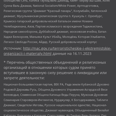
сообщество Сеть, Катиба Таухид валь-Джихад, Хайят Тахрир аш-Шам, Ахлю
Сунна Валь Джамаа, National Socialism/White Power, Артподготовка,
Религиозная группа “Джамаат “Красный пахарь”, Колумбайн, Хатлонский
джамаат, Мусульманская религиозная группа п. Кушкуль г. Оренбург,
Крымско-татарский добровольческий батальон имени Номана
Челебиджихана, Азов, Партия исламского возрождения Таджикистана,
Народная самооборона, Дуббайский джамаат, московская ячейка, Батал-
Хаджи Белхороев, Маньяки Культ Убийц, Молодёжь Которая Улыбается,
Легион Свобода России, Айдар, Русский добровольческий корпус
Источник:
http://nac.gov.ru/terroristicheskie-i-ekstremistskie-
organizacii-i-materialy.html
данные на
16.11.2023
* Перечень общественных объединений и религиозных
организаций в отношении которых судом принято
вступившее в законную силу решение о ликвидации или
запрете деятельности:
Национал-большевистская партия, ВЕК РА, Рада земли Кубанской Духовно
Родовой Державы Русь, Община Духовного Управления Асгардской Веси
Беловодья, Славянская Община Капища Веды Перуна, Мужская Духовная
Семинария Староверов-Инглингов, Нурджулар, К Богодержавию, Таблиги
Джамаат, Свидетели Иеговы, Русское национальное единство, Национал-
социалистическое общество, Джамаат мувахидов, Объединенный Вилайат
Кабарды, Балкарии и Карачая, Союз славян, Ат-Такфир Валь-Хиджра, Пит