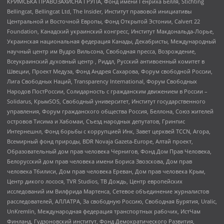
КРИМСЬКА ПРАВОЗАХИСНА ГРУПА, Фонд имени Генриха Бёлля, Stichting
Bellingcat, Bellingcat Ltd, The Insider, Институт правовой инициативы
Центральной и Восточной Европы, Фонд Открытой Эстонии, Calvert 22
Foundation, Канадский украинский конгресс, Институт Макдональда-Лорье,
Украинская национальная федерация Канады, Декабристы, Международный
научный центр им Вудро Вильсона, Свободная пресса, Возрождение,
Всеукраинский духовный центр , Риддл, Русский антивоенный комитет в
Швеции, Проект Медуза, Фонд Андрея Сахарова, Форум свободной России,
Лига Свободных Наций, Transparеncy International, Форум Свободных
Народов ПостРоссии, Солидарность с гражданским движением в России –
Solidarus, КрымSOS, Свободный университет, Институт государственного
управления, Форум гражданского общества Россия, Беллона, Союз жителей
островов Тисима и Хабомаи, Съезд народных депутатов, Гринпис
Интернешнл, Фонд борьбы с коррупцией Инк, Завет церквей TCCN, Агора,
Всемирный фонд природы, BDR Novaja Gazeta-Europe, Алтай проект,
Образовательный дом прав человека Чернигов, Фонд Дом Прав Человека,
Белорусский дом прав человека имени Бориса Звозскова, Дом прав
человека Тбилиси, Дом прав человека Ереван, Дом прав человека Крым,
Центр дикого лосося, TVR Studios, ТВ Дождь, Центр европейских
исследований им Вилфрида Мартенса, Сетевое объединение журналистов
расследователей, АЛЛАТРА, За свободную Россию, Свободная Бурятия, Uralic,
UnKremlin, Международная федерация транспортных рабочих, ИстЧам
Финланд, Гудзоновский институт, Фонд Демократического Развития,