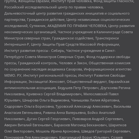
группа, Женщины Евразии, Институт прав человека, Фонд защиты гласности,
Российский исследовательский центр по правам человека,
Дальневосточный центр развития гражданских инициатив и социального
партнерства, Гражданское действие, Центр независимых социологических
исследований, Сутяжник, АКАДЕМИЯ ПО ПРАВАМ ЧЕЛОВЕКА, Центр развития
некоммерческих организаций, Частное учреждение в Калининграде Совета
Министров северных стран, Гражданское содействие, Трансперенси
Интернешнл-Р, Центр Защиты Прав Средств Массовой Информации,
Институт развития прессы - Сибирь, Частное учреждение в Санкт-
Петербурге Совета Министров Северных Стран, Фонд поддержки свободы
прессы, Гражданский контроль, Человек и Закон, Общественная комиссия
по сохранению наследия академика Сахарова, Информационное агентство
МЕМО. РУ, Институт региональной прессы, Институт Развития Свободы
Информации, Экозащита!-Женсовет, Общественный вердикт, Евразийская
антимонопольная ассоциация, Бедушев Петр Петрович, Дзугкоева Регина
Николаевна, Кривенко Сергей Владимирович, Милославский Павел
Юрьевич, Шнырова Ольга Вадимовна, Чанышева Лилия Айратовна,
Сидорович Ольга Борисовна, Туровский Александр Алексеевич, Васильева
Анастасия Евгеньевна, Ривина Анна Валерьевна, Бойко Анатолий
Николаевич, Дугин Сергей Георгиевич, Пивоваров Андрей Сергеевич,
Аверин Виталий Евгеньевич, Барахоев Магомед Бекханович, Шарипков
Олег Викторович, Мошель Ирина Ароновна, Шведов Григорий Сергеевич,
Пономарев Лев Александрович, Каргалицкий Борис Юльевич, Созаев