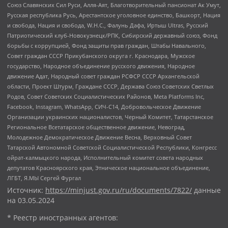
Союз Славянских Сил Руси, Алля-Аят, Благотворительный пансионат Ак Умут,
Русская республика Русь, Арестантское уголовное единство, Башкорт, Нация
и свобода, Нация и свобода, W.H.С., Фалунь Дафа, Иртыш Ultras, Русский
Патриотический клуб-Новокузнецк/РПК, Сибирский державный союз, Фонд
борьбы с коррупцией, Фонд защиты прав граждан, Штабы Навального,
Совет граждан СССР Прикубанского округа г. Краснодара, Мужское
государство, Народное объединение русского движения, Народное
движение Адат, Народный совет граждан РСФСР СССР Архангельской
области, Проект Штурм, Граждане СССР, Держава Союз Советских Светлых
Родов, Совет Советских Социалистических Районов, Meta Platforms Inc,
Facebook, Instagram, WhatsApp, СИЧ-С14, Добровольческое Движение
Организации украинских националистов, Черный Комитет, Татарстанское
Региональное Всетатарское общественное движение, Невоград,
Молодежное Демократическое Движение Весна, Верховный Совет
Татарской Автономной Советской Социалистической Республики, Конгресс
ойрат-калмыцкого народа, Исполнительный комитет совета народных
депутатов Красноярского края, Этническое национальное объединение,
ЛГБТ, Я.МЫ Сергей Фургал
Источник:
https://minjust.gov.ru/ru/documents/7822/
данные
на
03.05.2024
* Реестр иностранных агентов: