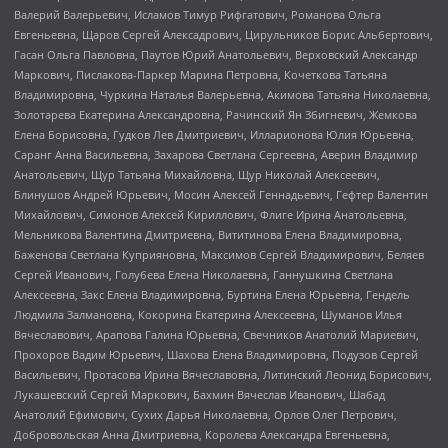
Валерий Валерьевич, Исламов Тимур Рифгатович, Романова Ольга
Евгеньевна, Щаров Сергей Алексадрович, Цирульников Борис Альбертович,
Гасан Ольга Павловна, Паутов Юрий Анатольевич, Верховский Александр
Маркович, Пислакова-Паркер Марина Петровна, Кочеткова Татьяна
Владимировна, Чуркина Наталья Валерьевна, Акимова Татьяна Николаевна,
Золотарева Екатерина Александровна, Рачинский Ян Збигневич, Жемкова
Елена Борисовна, Гудков Лев Дмитриевич, Илларионова Юлия Юрьевна,
Саранг Анна Васильевна, Захарова Светлана Сергеевна, Аверин Владимир
Анатольевич, Щур Татьяна Михайловна, Щур Николай Алексеевич,
Блинушов Андрей Юрьевич, Мосин Алексей Геннадьевич, Гефтер Валентин
Михайлович, Симонов Алексей Кириллович, Флиге Ирина Анатольевна,
Мельникова Валентина Дмитриевна, Вититинова Елена Владимировна,
Баженова Светлана Куприяновна, Максимов Сергей Владимирович, Беляев
Сергей Иванович, Голубева Елена Николаевна, Ганнушкина Светлана
Алексеевна, Закс Елена Владимировна, Буртина Елена Юрьевна, Гендель
Людмила Залмановна, Кокорина Екатерина Алексеевна, Шуманов Илья
Вячеславович, Арапова Галина Юрьевна, Свечников Анатолий Мариевич,
Прохоров Вадим Юрьевич, Шахова Елена Владимировна, Подузов Сергей
Васильевич, Протасова Ирина Вячеславовна, Литинский Леонид Борисович,
Лукашевский Сергей Маркович, Бахмин Вячеслав Иванович, Шабад
Анатолий Ефимович, Сухих Дарья Николаевна, Орлов Олег Петрович,
Добровольская Анна Дмитриевна, Королева Александра Евгеньевна,