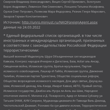
Смирнов Владимир Александрович, Вицин Сергей Ефимович, Золотухин
Борис Андреевич, Левинсон Лев Семенович, Локшина Татьяна Иосифовна,
Орлов Олег Петрович, Полякова Мара Федоровна, Резник Генри Маркович,
Захаров Герман Константинович
Источник:
http://unro.minjust.ru/NKOForeignAgent.aspx
данные на
24.03.2022
* Единый федеральный список организаций, в том числе
иностранных и международных организаций, признанных
в соответствии с законодательством Российской Федерации
террористическими:
Высший военный Маджлисуль Шура Объединенных сил моджахедов
Кавказа, Конгресс народов Ичкерии и Дагестана, База, Асбат аль-Ансар,
Священная война, Исламская группа, Братья-мусульмане, Партия
исламского освобождения, Лашкар-И-Тайба, Исламская группа, Движение
Талибан, Исламская партия Туркестана, Общество социальных реформ,
Общество возрождения исламского наследия, Дом двух святых, Джунд аш-
Шам, Исламский джихад, Аль-Каида, Имарат Кавказ, АБТО, Правый сектор,
Исламское государство, Джабха аль-Нусра ли-Ахль аш-Шам, Народное
ополчение имени К. Минина и Д. Пожарского, Аджр от Аллаха Субхану уа
Тагьаля SHAM, АУМ Синрике, Муджахеды джамаата Ат-Тавхида Валь-Джихад,
Чистопольский Джамаат, Рохнамо ба суи давлати исломи, Террористическое