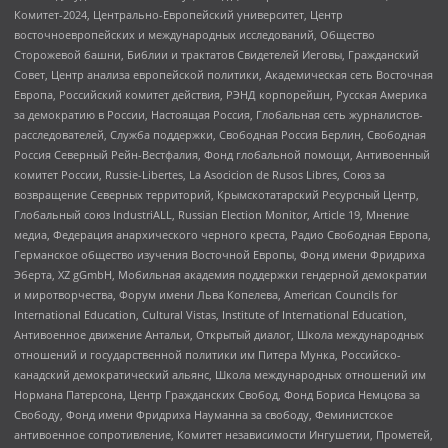
Комитет-2024, Центрально-Европейский университет, Центр
восточноевропейских и международных исследований, Общество
Сторожевой башни, Библии и трактатов Свидетелей Иеговы, Гражданский
Совет, Центр анализа европейской политики, Академическая сеть Восточная
Европа, Российский комитет действия, РЭНД корпорейшн, Русская Америка
за демократию в России, Настоящая Россия, Глобальная сеть журналистов-
расследователей, Служба поддержки, Свободная Россия Берлин, Свободная
Россия Северный Рейн-Вестфалия, Фонд глобальной помощи, Антивоенный
комитет России, Russie-Libertes, La Asocicion de Rusos Libres, Союз за
возвращение Северных территорий, Крымскотатарский Ресурсный Центр,
Глобальный союз IndustriALL, Russian Election Monitor, Article 19, Мнение
медиа, Федерация анархического черного креста, Радио Свободная Европа,
Германское общество изучения Восточной Европы, Фонд имени Фридриха
Эберта, XZ gGmbH, Мобильная академия поддержки гендерной демократии
и миротворчества, Форум имени Льва Копелева, American Councils for
International Education, Cultural Vistas, Institute of International Education,
Антивоенное движение Антальи, Открытый диалог, Школа международных
отношений и государственной политики им Питера Мунка, Российско-
канадский демократический альянс, Школа международных отношений им
Нормана Патерсона, Центр Гражданских Свобод, Фонд Бориса Немцова за
Свободу, Фонд имени Фридриха Науманна за свободу, Феминистское
антивоенное сопротивление, Комитет независимости Ингушетии, Прометей,