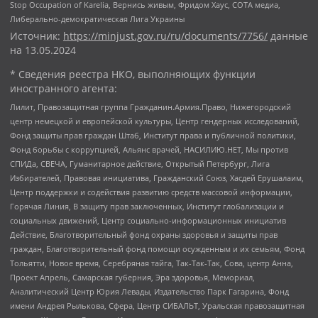
Stop Occupation of Karelia, Вернись живым, Фридом Хаус, СОТА медиа,
Либерально-демократическая Лига Украины
Источник:
https://minjust.gov.ru/ru/documents/7756/
данные
на
13.05.2024
* Сведения реестра НКО, выполняющих функции
иностранного агента:
Лилит, Правозащитная группа Гражданин.Армия.Право, Нижегородский
центр немецкой и европейской культуры, Центр гендерных исследований,
Фонд защиты прав граждан Штаб, Институт права и публичной политики,
Фонд борьбы с коррупцией, Альянс врачей, НАСИЛИЮ.НЕТ, Мы против
СПИДа, СВЕЧА, Гуманитарное действие, Открытый Петербург, Лига
Избирателей, Правовая инициатива, Гражданский Союз, Хасдей Ерушалаим,
Центр поддержки и содействия развитию средств массовой информации,
Горячая Линия, В защиту прав заключенных, Институт глобализации и
социальных движений, Центр социально-информационных инициатив
Действие, Благотворительный фонд охраны здоровья и защиты прав
граждан, Благотворительный фонд помощи осужденным и их семьям, Фонд
Тольятти, Новое время, Серебряная тайга, Так-Так-Так, Сова, центр Анна,
Проект Апрель, Самарская губерния, Эра здоровья, Мемориал,
Аналитический Центр Юрия Левады, Издательство Парк Гагарина, Фонд
имени Андрея Рылькова, Сфера, Центр СИБАЛЬТ, Уральская правозащитная