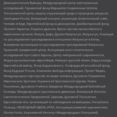
Демократические Выборы, Международный центр электоральных
исследований, Германский фонд Маршалла Соединенных Штатов,
Тихоокеанский центр защиты окружающей среды и природных ресурсов,
Свободная Россия, Всемирный конгресс украинцев, Атлантический совет,
Человек в беде, Европейский фонд за демократию, Джеймстаунский фонд,
Прожект Хармони, Родники дракона, Врачи против насильственного
извлечения органов, Фалунь Дафа, Друзья Фалуньгун, Фалуньгун, Коалиция
по расследованию преследования в отношении Фалуньгун в Китае,
Всемирная организация по расследованию преследований Фалуньгун,
Пражский гражданский центр, Ассоциация школ политических
исследований при Совете Европы, Центр либеральной современности,
Форум русскоязычных европейцев, Немецко-русский обмен, Бард колледж,
Европейский выбор, Фонд Ходорковского, Оксфордский российский фонд,
Фонд Будущее России, Компания свободы информации, Проект Медиа,
Международное партнерство за права человека, Духовное Управление
Евангельских Христиан Украинской Христианской Церкви, Новое
Поколение, Духовное Учебное Заведение Международный Библейский
Колледж, Международное христианское движение, Всемирный Институт
Саентологических Предприятий, Церковь Духовной Технологии,
Европейская сеть организаций по наблюдению за выборами, Республика
Польша, СВОБОДНЫЙ ИДЕЛЬ-УРАЛ, Ассоциация развития журналистики,
IStories fonds, Королевский Институт Международных Отношений,