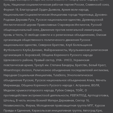
Буль, Национал-социалистическая рабочая партия России, Славянский союз,
Формат-18, Благородный Орден Дьявола, Армия воли народа,
Национальная Социалистическая Инициатива города Череповца, Духовно-
Родовая Держава Русь, Русское национальное единство, Древнерусской
Инглистической церкви Православных Староверов-Инглингов, Русский
общенациональный союз, Движение против нелегальной иммиграции,
Кровь и Честь, О свободе совести и о религиозных объединениях, Омская
организация общественного политического движения Русское
национальное единство, Северное Братство, Клуб Болельщиков
Футбольного Клуба Динамо, Файзрахманисты, Мусульманская религиозная
организация п. Боровский, Община Коренного Русского народа
Щелковского района, Правый сектор, УНА - УНСО, Украинская
повстанческая армия, Тризуб им. Степана Бандеры, Братство, Белый Крест,
Misanthropic division, Религиозное объединение последователей инглиизма,
Народная Социальная Инициатива, TulaSkins, Этнополитическое
объединение Русские, Русское национальное объединение Атака, Мечеть
Мирмамеда, Община Коренного Русского народа г. Астрахани, ВОЛЯ,
Меджлис крымскотатарского народа, Рубеж Севера, ТОЙС, О
противодействии экстремистской деятельности, РЕВТАТПОД, Артподготовка,
Штольц, В честь иконы Божией Матери Державная, Сектор 16,
Независимость, Фирма, Молодежная правозащитная группа МПГ, Курсом
Правды и Единения, Каракольская инициативная группа, Автоград Крю,