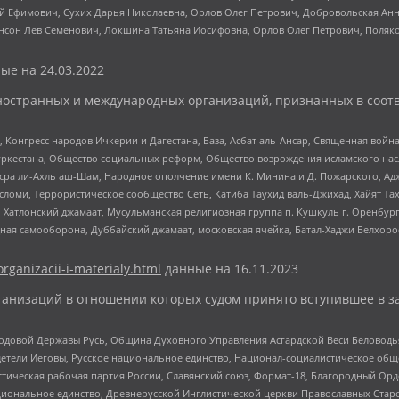
й Ефимович, Сухих Дарья Николаевна, Орлов Олег Петрович, Добровольская Анн
нсон Лев Семенович, Локшина Татьяна Иосифовна, Орлов Олег Петрович, Поляк
ые на
24.03.2022
ностранных и международных организаций, признанных в соотв
нгресс народов Ичкерии и Дагестана, База, Асбат аль-Ансар, Священная война,
уркестана, Общество социальных реформ, Общество возрождения исламского насл
Нусра ли-Ахль аш-Шам, Народное ополчение имени К. Минина и Д. Пожарского, Ад
сломи, Террористическое сообщество Сеть, Катиба Таухид валь-Джихад, Хайят Тах
, Хатлонский джамаат, Мусульманская религиозная группа п. Кушкуль г. Оренбу
ная самооборона, Дуббайский джамаат, московская ячейка, Батал-Хаджи Белхор
organizacii-i-materialy.html
данные на
16.11.2023
анизаций в отношении которых судом принято вступившее в з
 Родовой Державы Русь, Община Духовного Управления Асгардской Веси Беловод
детели Иеговы, Русское национальное единство, Национал-социалистическое об
истическая рабочая партия России, Славянский союз, Формат-18, Благородный Ор
ациональное единство, Древнерусской Инглистической церкви Православных Ста