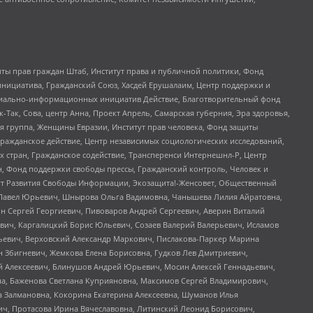
ты прав граждан Штаб, Институт права и публичной политики, Фонд
инициатива, Гражданский Союз, Хасдей Ерушалаим, Центр поддержки и
социально-информационных инициатив Действие, Благотворительный фонд
Так, Сова, центр Анна, Проект Апрель, Самарская губерния, Эра здоровья,
я группа, Женщины Евразии, Институт прав человека, Фонд защиты
Гражданское действие, Центр независимых социологических исследований,
стран, Гражданское содействие, Трансперенси Интернешнл-Р, Центр
н, Фонд поддержки свободы прессы, Гражданский контроль, Человек и
тут Развития Свободы Информации, Экозащита!-Женсовет, Общественный
й Павел Юрьевич, Шнырова Ольга Вадимовна, Чанышева Лилия Айратовна,
ин Сергей Георгиевич, Пивоваров Андрей Сергеевич, Аверин Виталий
вич, Каргалицкий Борис Юльевич, Созаев Валерий Валерьевич, Исламов
льевич, Верховский Александр Маркович, Пислакова-Паркер Марина
н Збигневич, Жемкова Елена Борисовна, Гудков Лев Дмитриевич,
й Алексеевич, Блинушов Андрей Юрьевич, Мосин Алексей Геннадьевич,
а, Баженова Светлана Куприяновна, Максимов Сергей Владимирович,
а Залмановна, Кокорина Екатерина Алексеевна, Шуманов Илья
ч, Протасова Ирина Вячеславовна, Литинский Леонид Борисович,