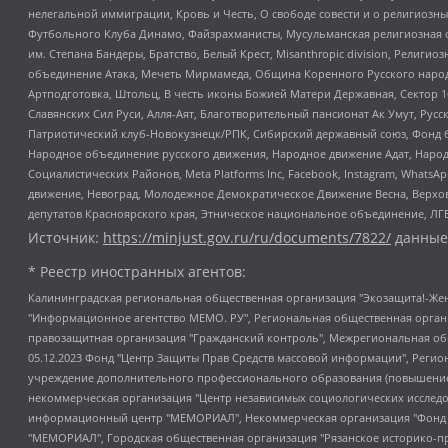
нелегальной иммиграции, Кровь и Честь, О свободе совести и о религиоз
Футбольного Клуба Динамо, Файзрахманисты, Мусульманская религиозная о
им. Степана Бандеры, Братство, Белый Крест, Misanthropic division, Рели
объединение Атака, Мечеть Мирмамеда, Община Коренного Русского народа
Артподготовка, Штольц, В честь иконы Божией Матери Державная, Сектор 1
Славянских Сил Руси, Алля-Аят, Благотворительный пансионат Ак Умут, Русск
Патриотический клуб-Новокузнецк/РПК, Сибирский державный союз, Фонд б
Народное объединение русского движения, Народное движение Адат, Народ
Социалистических Районов, Meta Platforms Inc, Facebook, Instagram, Wha
движение, Невоград, Молодежное Демократическое Движение Весна, Верхов
депутатов Красноярского края, Этническое национальное объединение, ЛГ
Источник:
https://minjust.gov.ru/ru/documents/7822/
данные
* Реестр иностранных агентов:
Калининградская региональная общественная организация "Экозащита!-Женсовет", Фонд содействия защите прав и свобод граждан "Общественный вердикт", Фонд "Институт Развития Свободы Информации", Частное учреждение "Информационное агентство МЕМО. РУ", Региональная общественная организация "Общественная комиссия по сохранению наследия академика Сахарова", Фонд поддержки свободы прессы, Санкт-Петербургская общественная правозащитная организация "Гражданский контроль", Межрегиональная общественная организация "Информационно-просветительский центр "Мемориал", Региональный Фонд "Центр Защиты Прав Средств Массовой Информации", с 05.12.2023 Фонд "Центр Защиты Прав Средств массовой информации", Региональная общественная благотворительная организация помощи беженцам и мигрантам "Гражданское содействие", Негосударственное образовательное учреждение дополнительного профессионального образования (повышение квалификации) специалистов "АКАДЕМИЯ ПО ПРАВАМ ЧЕЛОВЕКА", Свердловская региональная общественная организация "Сутяжник", Автономная некоммерческая организация "Центр независимых социологических исследований", Союз общественных объединений "Российский исследовательский центр по правам человека", Региональное общественное учреждение научно-информационный центр "МЕМОРИАЛ", Некоммерческая организация "Фонд защиты гласности", Автономная некоммерческая организация "Институт прав человека", Городская общественная организация "Екатеринбургское общество "МЕМОРИАЛ", Городская общественная организация "Рязанское историко-просветительское и правозащитное общество "Мемориал" (Рязанский Мемориал), Челябинский региональный орган общественной самодеятельности – женское общественное объединение "Женщины Евразии", Челябинский региональный орган общественной самодеятельности "Уральская правозащитная группа", Фонд содействия защите здоровья и социальной справедливости имени Андрея Рылькова, Автономная Некоммерческая Организация "Аналитический Центр Юрия Левады", Автономная некоммерческая организация социальной поддержки населения "Проект Апрель", Региональная общественная организация помощи женщинам и детям, находящимся в кризисной ситуации "Информационно-методический центр "Анна", Фонд содействия развитию массовых коммуникаций и правовому просвещению "Так-так-Так", Фонд содействия устойчивому развитию "Серебряная тайга", Свердловский региональный общественный фонд социальных проектов "Новое время", "Idel.Реалии", Кавказ.Реалии, Крым.Реалии, Телеканал Настоящее Время, Татаро-башкирская служба Радио Свобода (Azatliq Radiosi), Радио Свободная Европа/Радио Свобода (PCE/PC), "Сибирь.Реалии", "Фактограф", Благотворительный фонд помощи осужденным и их семьям, Автономная некоммерческая организация "Институт глобализации и социальных движений", Фонд "В защиту прав заключенных", Частное учреждение "Центр поддержки и содействия развитию средств массовой информации", Пензенский региональный общественный благотворительный фонд "Гражданский союз", "Север.Реалии", Некоммерческая организация Фонд "Правовая инициатива", Общество с ограниченной ответственностью "Радио Свободная Европа/Радио Свобода", Чешское информационное агентство "MEDIUM-ORIENT", Красноярская региональная общественная организация "Мы против СПИДа", Камалягин Денис Николаевич, Маркелов Сергей Евгеньевич, Пономарев Лев Александрович, Савицкая Людмила Алексеевна, Автоно