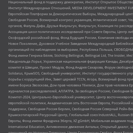
Национальный фонд в поддержку демократии, Институт Открытое Общество
Институт Международных Отношений, MEDIA DEVELOPMENT INVESTMENT FUND,
Европейская Платформа за Демократические Выборы, Международный цент
Свободная Россия, Всемирный конгресс украинцев, Атлантический совет, Ч
органов, Фалунь Дафа, Друзья Фалуньгун, Фалуньгун, Коалиция по рассле
Ассоциация школ политических исследований при Совете Европы, Центр ли
Оксфордский российский фонд, Фонд Будущее России, Компания свободы ин
Новое Поколение, Духовное Учебное Заведение Международный Библейский
организаций по наблюдению за выборами, Республика Польша, СВОБОДНЫЙ
Фонд имени Генриха Бёлля, Stichting Bellingcat, Bellingcat Ltd, The Inside
Макдональда-Лорье, Украинская национальная федерация Канады, Декабрис
комитет в Швеции, Проект Медуза, Фонд Андрея Сахарова, Форум свободной 
Solidarus, КрымSOS, Свободный университет, Институт государственного у
борьбы с коррупцией Инк, Завет церквей TCCN, Агора, Всемирный фонд при
имени Бориса Звозскова, Дом прав человека Тбилиси, Дом прав человека Ер
журналистов расследователей, АЛЛАТРА, За свободную Россию, Свободная Б
Комитет-2024, Центрально-Европейский университет, Центр восточноевроп
европейской политики, Академическая сеть Восточная Европа, Российский к
поддержки, Свободная Россия Берлин, Свободная Россия Северный Рейн-Вест
Крымскотатарский Ресурсный Центр, Глобальный союз IndustriALL, Russian E
Европы, Фонд имени Фридриха Эберта, XZ gGmbH, Мобильная академия поддержк
International Education, Антивоенное движение Антальи, Открытый диало
отношений им Нормана Патерсона, Центр Гражданских Свобод, Фонд Бориса