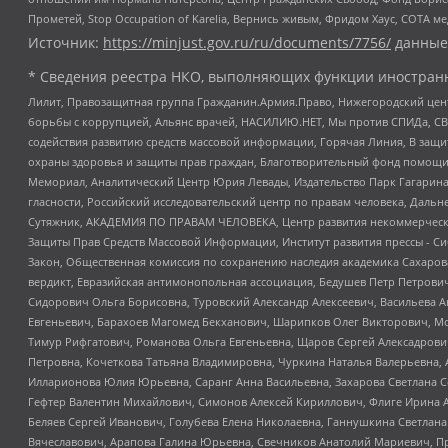
Прометей, Stop Occupation of Karelia, Вернись живым, Фридом Хаус, СОТА 
Источник:
https://minjust.gov.ru/ru/documents/7756/
данные
* Сведения реестра НКО, выполняющих функции иностранн
Лилит, Правозащитная группа Гражданин.Армия.Право, Нижегородский цент
борьбы с коррупцией, Альянс врачей, НАСИЛИЮ.НЕТ, Мы против СПИДа, СВЕ
содействия развитию средств массовой информации, Горячая Линия, В защ
охраны здоровья и защиты прав граждан, Благотворительный фонд помощи ос
Мемориал, Аналитический Центр Юрия Левады, Издательство Парк Гагарина
гласности, Российский исследовательский центр по правам человека, Даль
Сутяжник, АКАДЕМИЯ ПО ПРАВАМ ЧЕЛОВЕКА, Центр развития некоммерческих
Защиты Прав Средств Массовой Информации, Институт развития прессы - Си
Закон, Общественная комиссия по сохранению наследия академика Сахаров
вердикт, Евразийская антимонопольная ассоциация, Бедушев Петр Петрови
Сидорович Ольга Борисовна, Туровский Александр Алексеевич, Васильева А
Евгеньевич, Барахоев Магомед Бекханович, Шарипков Олег Викторович, М
Тимур Рифгатович, Романова Ольга Евгеньевна, Щаров Сергей Алексадрови
Петровна, Кочеткова Татьяна Владимировна, Чуркина Наталья Валерьевна, 
Илларионова Юлия Юрьевна, Саранг Анна Васильевна, Захарова Светлана 
Гефтер Валентин Михайлович, Симонов Алексей Кириллович, Флиге Ирина 
Беляев Сергей Иванович, Голубева Елена Николаевна, Ганнушкина Светлана
Вячеславович, Арапова Галина Юрьевна, Свечников Анатолий Мариевич, П