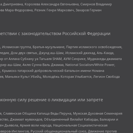
а Дмитриевна, Королева Александра Евгеньевна, Смирнов Владимир
ова Мара Федоровна, Резник Генри Маркович, Захаров Герман
етствии с законодательством Российской Федерации
 Исламская группа, Братья-мусульмане, Партия исламского освобождения,
едия, Дом двух святых, Джунд аш-Шам, Исламский джихад, Аль-Каида,
жр от Аллаха Субхану уа Тагьаля SHAM, АУМ Синрике, Муджахеды джамаата
рир аш-Шам, Ахлю Сунна Валь Джамаа, National Socialism/White Power,
рг, Крымско-татарский добровольческий батальон имени Номана
оев, Маньяки Культ Убийц, Молодёжь Которая Улыбается, Легион Свобода
аконную силу решение о ликвидации или запрете
ья, Славянская Община Капища Веды Перуна, Мужская Духовная Семинария
щество, Джамаат мувахидов, Объединенный Вилайат Кабарды, Балкарии и
ден Дьявола, Армия воли народа, Национальная Социалистическая
роверов-Инглингов, Русский общенациональный союз, Движение против