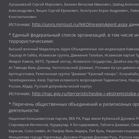
Лукашевский Сергей Маркович, Бахмин Вячеслав Иванович, Шабад Анатоли
Александрович, Вицин Сергей Ефимович, Золотухин Борис Андреевич, Леви
Константинович
Источник:
http://unro.minjust.ru/NKOForeignAgent.aspx
данн
* Единый федеральный список организаций, в том числе и
террористическими:
Высший военный Маджлисуль Шура Объединенных сил моджахедов Кавказа, Ко
Лашкар-И-Тайба, Исламская группа, Движение Талибан, Исламская партия Т
Имарат Кавказ, АБТО, Правый сектор, Исламское государство, Джабха аль-
Ат-Тавхида Валь-Джихад, Чистопольский Джамаат, Рохнамо ба суи давлати и
Артподготовка, Религиозная группа “Джамаат “Красный пахарь”, Колумбайн
Челебиджихана, Азов, Партия исламского возрождения Таджикистана, Народ
России, Айдар, Русский добровольческий корпус
Источник:
http://nac.gov.ru/terroristicheskie-i-ekstremistskie-
* Перечень общественных объединений и религиозных орг
деятельности:
Национал-большевистская партия, ВЕК РА, Рада земли Кубанской Духовно
Староверов-Инглингов, Нурджулар, К Богодержавию, Таблиги Джамаат, Сви
Карачая, Союз славян, Ат-Такфир Валь-Хиджра, Пит Буль, Национал-социал
Инициатива города Череповца, Духовно-Родовая Держава Русь, Русское н