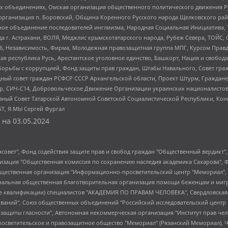
ных объединениях, Омская организация общественного политического движения Р
рганизация п. Боровский, Община Коренного Русского народа Щелковского район
гиозное объединение последователей инглиизма, Народная Социальная Инициатива,
 г. Астрахани, ВОЛЯ, Меджлис крымскотатарского народа, Рубеж Севера, ТОЙС, 
6, Независимость, Фирма, Молодежная правозащитная группа МПГ, Курсом Правд
ая республика Русь, Арестантское уголовное единство, Башкорт, Нация и свобода,
орьбы с коррупцией, Фонд защиты прав граждан, Штабы Навального, Совет гражд
ный совет граждан РСФСР СССР Архангельской области, Проект Штурм, Граждане 
tsApp, СИЧ-С14, Добровольческое Движение Организации украинских националисто
ный Совет Татарской Автономной Советской Социалистической Республики, Кон
БТ, Я.МЫ Сергей Фургал
 на
03.05.2024
мная некоммерческая организация "Центр по работе с проблемой насилия "НАСИЛИЮ.НЕТ", Межрегиональный профессиональный союз работников здравоохранения "Альянс врачей", Юридическое лицо, зарегистрированное в Латвийской Республике, SIA "Medusa Project" (регистрационный номер 40103797863, дата регистрации 10.06.2014), Некоммерческая организация "Фонд по борьбе с коррупцией", Автономная некоммерческая организация "Институт права и публичной политики", Баданин Роман Сергеевич, Гликин Максим Александрович, Железнова Мария Михайловна, Лукьянова Юлия Сергеевна, Маетная Елизавета Витальевна, Маняхин Петр Борисович, Чуракова Ольга Владимировна, Ярош Юлия Петровна, Юридическое лицо "The Insider SIA", зарегистрированное в Риге, Латвийская Республика (дата регистрации 26.06.2015), являющееся администратором доменного имени интернет-издания "The Insider SIA", https://theins.ru, Постернак Алексей Евгеньевич, Рубин Михаил Аркадьевич, Анин Роман Александрович, Юридическое лицо Istories fonds, зарегистрированное в Латвийской Республике (регистрационный номер 50008295751, дата регистрации 24.02.2020), Великовский Дмитрий Александрович, Долинина Ирина Николаевна, Мароховская Алеся Алексеевна, Шлейнов Роман Юрьевич, Шмагун Олеся Валентиновна, Общество с ограниченной ответственностью "Альтаир 2021", Общество с ограниченной ответственностью "Вега 2021", Общество с ограниченной ответственностью "Главный редактор 2021", Общество с ограниченной ответственностью "Ромашки монолит", Важенков Артем Валерьевич, Ивановская областная общественная организация "Центр гендерных исследований", Гурман Юрий Альбертович, Медиапроект "ОВД-Инфо", Егоров Владимир Владимирович, Жилинский Владимир Александрович, Общество с ограниченной ответственностью "ЗП", Иванова София Юрьевна, Карезина Инна Павловна, Кильтау Екатерина Викторовна, Петров Алексей Викторович, Пискунов Сергей Евгеньевич, Смирнов Сергей Сергеевич, Тихонов Михаил Сергеевич, Общество с ограниченной ответственностью "ЖУРНАЛИСТ-ИНОСТРАННЫЙ АГЕНТ", Арапова Галина Юрьевна, Вольтская Татьяна Анатольевна, Американская компания "Mason G.E.S. Anonymous Foundation" (США), являющаяся владельцем интернет-издания https://mnews.world/, Компания "Stichting Bellingcat", зарегистрированная в Нидерландах (дата регистрации 11.07.2018), Захаров Андрей Вячеславович, Клепиковская Екатерина Дмитриевна, Общество с ограниченной ответственностью "МЕМО", Перл Роман Александрович, Симонов Евгений Алексеевич, Соловьева Елена Анатольевна, Сотников Даниил Владимирович, Сурначева Елизавета Дмитриевна, Автономная некоммерческая организация по защите прав человека и информированию населения "Якутия – Наше Мнение", Общество с ограниченной ответственностью "Москоу диджитал медиа", с 26.01.2023 Общество с ограниченной ответственностью "Чайка Белые сады", Ветошкина Валерия Валерьевна, Заговора Максим Александрович, Межрегиональное общественное движение "Российская ЛГБТ - сеть", Оленичев Максим Владимирович, Павлов Иван Юрьевич, Скворцова Елена Сергеевна, Общество с ограниченной ответственностью "Как бы инагент", Кочетков Игорь Викторович, Общество с ограниченной ответственностью "Честные выборы", Еланчик Олег Александрович, Общество с ограниченной ответственностью "Нобелевский призыв", Гималова Регина Эмилевна, Григорьев Андрей Валерьевич, Григорьева Алина Александровна, Ассоциация по содействию защите прав призывников, альтернативнослужащих и военнослужащих "Правозащитная группа "Гражданин.Армия.Право", Хисамова Регина Фаритовна, Автономная некоммерческая организация по реализации социально-правовых программ "Лилит", Дальн