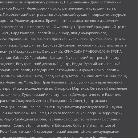
кономическому и правовому развитию, Национальный Демократический
менной России, Черноморский фонд регионального сотрудничества,
, Тихоокеанский центр защиты окружающей среды и природных ресурсов,
 Хармони, Родники дракона, Врачи против насильственного извлечения
по расследованию преследований Фалуньгун, Пражский гражданский центр,
бмен, Бард колледж, Европейский выбор, Фонд Ходорковского,
ное Управление Евангельских Христиан Украинской Христианской Церкви,
огических Предприятий, Церковь Духовной Технологии, Европейская сеть
ий Институт Международных Отношений, КРИМСЬКА ПРАВОЗАХИСНА ГРУПА,
стонии, Calvert 22 Foundation, Канадский украинский конгресс, Институт
ждение, Всеукраинский духовный центр , Риддл, Русский антивоенный
ародов ПостРоссии, Солидарность с гражданским движением в России –
в Тисима и Хабомаи, Съезд народных депутатов, Гринпис Интернешнл, Фонд
ека Чернигов, Фонд Дом Прав Человека, Белорусский дом прав человека
нтр европейских исследований им Вилфрида Мартенса, Сетевое объединение
Чам Финланд, Гудзоновский институт, Фонд Демократического Развития,
актатов Свидетелей Иеговы, Гражданский Совет, Центр анализа
астоящая Россия, Глобальная сеть журналистов-расследователей, Служба
a Asocicion de Rusos Libres, Союз за возвращение Северных территорий,
еста, Радио Свободная Европа, Германское общество изучения Восточной
ouncils for International Education, Cultural Vistas, Institute of
, Российско-канадский демократический альянс, Школа международных
е антивоенное сопротивление, Комитет независимости Ингушетии,