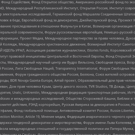
 Фонд Содействия, Фонд Открытое общество, Американо-российский фонд по э
 Международный Республиканский Институт, Открытая Россия, Институт совре
р электоральных исследований, Германский фонд Маршалла Соединенных Штатов
еловек в беде, Европейский фонд за демократию, Джеймстаунский фонд, Прожект
дованию преследования в отношении Фалуньгун в Китае, Всемирная организация 
беральной современности, Форум русскоязычных европейцев, Немецко-русский о
формации, Проект Медиа, Международное партнерство за права человека, Духов
 Колледж, Международное христианское движение, Всемирный Институт Саентол
 ИДЕЛЬ-УРАЛ, Ассоциация развития журналистики, IStories fonds, Королевск
r, Институт правовой инициативы Центральной и Восточной Европы, Фонд Открытой Э
ты, Международный научный центр им Вудро Вильсона, Свободная пресса, Возро
России, Лига Свободных Наций, Transparеncy International, Форум Свободных Н
правления, Форум гражданского общества Россия, Беллона, Союз жителей острово
роды, BDR Novaja Gazeta-Europe, Алтай проект, Образовательный дом прав челов
еван, Дом прав человека Крым, Центр дикого лосося, TVR Studios, ТВ Дождь, Це
урятия, Uralic, UnKremlin, Международная федерация транспортных рабочих, Ист
ейских и международных исследований, Общество Сторожевой башни, Библии и тр
омитет действия, РЭНД корпорейшн, Русская Америка за демократию в России, Н
фалия, Фонд глобальной помощи, Антивоенный комитет России, Russie-Libertes, L
lection Monitor, Article 19, Мнение медиа, Федерация анархического черного кр
и гендерной демократии и миротворчества, Форум имени Льва Копелева, American C
г, Школа международных отношений и государственной политики им Питера Мунка
 Немцова за Свободу, Фонд имени Фридриха Науманна за свободу, Феминистско