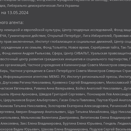
медиа, Либерально-демократическая Лига Украины
 на
13.05.2024
ого агента:
р немецкой и европейской культуры, Центр гендерных исследований, Фонд защи
ЧА, Гуманитарное действие, Открытый Петербург, Лига Избирателей, Правовая 
иту прав заключенных, Институт глобализации и социальных движений, Центр 
ужденным и их семьям, Фонд Тольятти, Новое время, Серебряная тайга, Так-Так-
, Фонд имени Андрея Рылькова, Сфера, Центр СИБАЛЬТ, Уральская правозащитна
невосточный центр развития гражданских инициатив и социального партнерства, 
 организаций, Частное учреждение в Калининграде Совета Министров северных 
бирь, Частное учреждение в Санкт-Петербурге Совета Министров Северных Стра
а, Информационное агентство МЕМО. РУ, Институт региональной прессы, Инсти
ч, Дзугкоева Регина Николаевна, Кривенко Сергей Владимирович, Милославски
настасия Евгеньевна, Ривина Анна Валерьевна, Бойко Анатолий Николаевич, Дуг
ошель Ирина Ароновна, Шведов Григорий Сергеевич, Пономарев Лев Александро
ч, Цирульников Борис Альбертович, Гасан Ольга Павловна, Паутов Юрий Анато
Акимова Татьяна Николаевна, Золотарева Екатерина Александровна, Рачинский Я
Сергеевна, Аверин Владимир Анатольевич, Щур Татьяна Михайловна, Щур Никола
Анатольевна, Мельникова Валентина Дмитриевна, Вититинова Елена Владимировн
 Алексеевна, Закс Елена Владимировна, Буртина Елена Юрьевна, Гендель Людмил
рохоров Вадим Юрьевич, Шахова Елена Владимировна, Подузов Сергей Васильеви