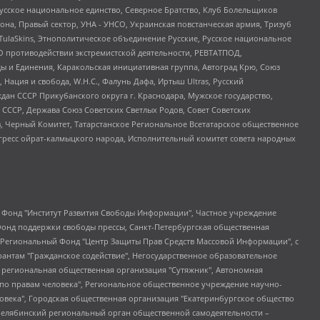
усское национальное единство, Северное Братство, Клуб Болельщиков
а, Правый сектор, УНА - УНСО, Украинская повстанческая армия, Тризуб
 TulaSkins, Этнополитическое объединение Русские, Русское национальное
О противодействии экстремистской деятельности, РЕВТАТПОД,
ы и Единения, Каракольская инициативная группа, Автоград Крю, Союз
 Нация и свобода, W.H.С., Фалунь Дафа, Иртыш Ultras, Русский
ан СССР Прикубанского округа г. Краснодара, Мужское государство,
СССР, Держава Союз Советских Светлых Родов, Совет Советских
в, Черный Комитет, Татарстанское Региональное Всетатарское общественное
гресс ойрат-калмыцкого народа, Исполнительный комитет совета народных
евосточное общественное движение "Маяк", Санкт-Петербургская ЛГБТ-инициативная группа "Выход", Инициативная группа ЛГБТ+ "Реверс", Алексеев Андрей Викторович, Бекбулатова Таисия Львовна, Беляев Иван Михайлович, Владыкина Елена Сергеевна, Гельман Марат Александрович, Никульшина Вероника Юрьевна, Толоконникова Надежда Андреевна, Шендерович Виктор Анатольевич, Общество с ограниченной ответственностью "Данное сообщение", Общество с ограниченной ответственностью Издательский дом "Новая глава", Айнбиндер Александра Александровна, Московский комьюнити-центр для ЛГБТ+инициатив, Благотворительный фонд развития филантропии, Deutsche Welle (Германия, Kurt-Schumacher-Strasse 3, 53113 Bonn), Борзунова Мария Михайловна, Воробьев Виктор Викторович, Голубева Анна Львовна, Константинова Алла Михайловна, Малкова Ирина Владимировна, Мурадов Мурад Абдулгалимович, Осетинская Елизавета Николаевна, Понасенков Евгений Николаевич, Ганапольский Матвей Юрьевич, Киселев Евгений Алексеевич, Борухович Ирина Григорьевна, Дремин Иван Тимофеевич, Дубровский Дмитрий Викторович, Красноярская региональная общественная организация поддержки и развития альтернативных образовательных технологий и межкультурных коммуникаций "ИНТЕРРА", Маяковская Екатерина Алексеевна, Фейгин Марк Захарович, Филимонов Андрей Викторович, Дзугкоева Регина Николаевна, Доброхотов Роман Александрович, Дудь Юрий Александрович, Елкин Сергей Владимирович, Кругликов Кирилл Игоревич, Сабунаева Мария Леонидовна, Семенов Алексей Владимирович, Шаинян Карен Багратович, Шульман Екатерина Михайловна, Асафьев Артур Валерьевич, Вахштайн Виктор Семенович, Венедиктов Алексей Алексеевич, Лушникова Екатерина Евгеньевна, Волков Леонид Михайлович, Невзоров Александр Глебович, Пархоменко Сергей Борисович, Сироткин Ярослав Николаевич, Кара-Мурза Владимир Владимирович, Баранова Наталья Владимировна, Гозман Леонид Яковлевич, Кагарлицкий Борис Юльевич, Климарев Михаил Валерьевич, Милов Владимир Станиславович, Автономная некоммерческая организация Краснодарский центр современного искусства "Типография", Моргенштерн Алишер Тагирович, Соболь Любовь Эдуардовна, Общество с ограниченной ответственностью "ЛИЗА НОРМ", Каспаров Гарри Кимович, Ходорковский Михаил Борисович, Общество с ограниченной ответственностью "Апрельские тезисы", Данилович Ирина Брониславовна, Кашин Олег Владимирович, Петров Николай Владимирович, Пивоваров Алексей Владимирович, Соколов Михаил Владимирович, Цветкова Юлия Владимировна, Чичваркин Евгений Александрович, Комитет против пыток/Команда против пыток, Общество с ограниченной ответственностью "Первый научный", Общество с ограниченной ответственностью "Вертолет и ко", Белоцерковская Вероника Борисовна, Кац Максим Евгеньевич, Лазарева Татьяна Юрьевна, Шаведдинов Руслан Табризович, Яшин Илья Валерьевич, Общество с ограниченной ответственностью "Иноагент ААВ", Алешковский Дмитрий Петрович, Альбац Евгения Марковна, Быков Дмитрий Львович, Галямина Юлия Евгеньевна, Лойко Сергей Леонидович, Мартынов Кирилл Константинович, Медведев Сергей Александрович, Крашенинников Федор Геннадиевич, Гордеева Катерина Вл