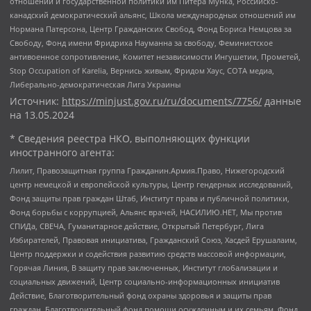
отношений и государственной политики им Питера Мунка, Российско-
канадский демократический альянс, Школа международных отношений им
Нормана Патерсона, Центр Гражданских Свобод, Фонд Бориса Немцова за
Свободу, Фонд имени Фридриха Науманна за свободу, Феминистское
антивоенное сопротивление, Комитет независимости Ингушетии, Прометей,
Stop Occupation of Karelia, Вернись живым, Фридом Хаус, СОТА медиа,
Либерально-демократическая Лига Украины
Источник:
https://minjust.gov.ru/ru/documents/7756/
данные
на
13.05.2024
* Сведения реестра НКО, выполняющих функции
иностранного агента:
Лилит, Правозащитная группа Гражданин.Армия.Право, Нижегородский
центр немецкой и европейской культуры, Центр гендерных исследований,
Фонд защиты прав граждан Штаб, Институт права и публичной политики,
Фонд борьбы с коррупцией, Альянс врачей, НАСИЛИЮ.НЕТ, Мы против
СПИДа, СВЕЧА, Гуманитарное действие, Открытый Петербург, Лига
Избирателей, Правовая инициатива, Гражданский Союз, Хасдей Ерушалаим,
Центр поддержки и содействия развитию средств массовой информации,
Горячая Линия, В защиту прав заключенных, Институт глобализации и
социальных движений, Центр социально-информационных инициатив
Действие, Благотворительный фонд охраны здоровья и защиты прав
граждан, Благотворительный фонд помощи осужденным и их семьям, Фонд