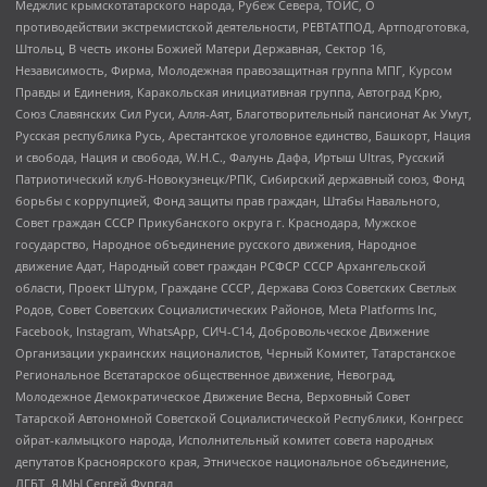
Меджлис крымскотатарского народа, Рубеж Севера, ТОЙС, О
противодействии экстремистской деятельности, РЕВТАТПОД, Артподготовка,
Штольц, В честь иконы Божией Матери Державная, Сектор 16,
Независимость, Фирма, Молодежная правозащитная группа МПГ, Курсом
Правды и Единения, Каракольская инициативная группа, Автоград Крю,
Союз Славянских Сил Руси, Алля-Аят, Благотворительный пансионат Ак Умут,
Русская республика Русь, Арестантское уголовное единство, Башкорт, Нация
и свобода, Нация и свобода, W.H.С., Фалунь Дафа, Иртыш Ultras, Русский
Патриотический клуб-Новокузнецк/РПК, Сибирский державный союз, Фонд
борьбы с коррупцией, Фонд защиты прав граждан, Штабы Навального,
Совет граждан СССР Прикубанского округа г. Краснодара, Мужское
государство, Народное объединение русского движения, Народное
движение Адат, Народный совет граждан РСФСР СССР Архангельской
области, Проект Штурм, Граждане СССР, Держава Союз Советских Светлых
Родов, Совет Советских Социалистических Районов, Meta Platforms Inc,
Facebook, Instagram, WhatsApp, СИЧ-С14, Добровольческое Движение
Организации украинских националистов, Черный Комитет, Татарстанское
Региональное Всетатарское общественное движение, Невоград,
Молодежное Демократическое Движение Весна, Верховный Совет
Татарской Автономной Советской Социалистической Республики, Конгресс
ойрат-калмыцкого народа, Исполнительный комитет совета народных
депутатов Красноярского края, Этническое национальное объединение,
ЛГБТ, Я.МЫ Сергей Фургал