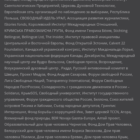
Саентологических Предприятий, Церковь Духовной Технологии,
Европейская сеть организаций по наблюдению за выборами, Республика
Польша, СВОБОДНЫЙ ИДЕЛЬ-УРАЛ, Ассоциация развития журналистики,
IStories fonds, Королевский Институт Международных Отношений,
КРИМСЬКА ПРАВОЗАХИСНА ГРУПА, Фонд имени Генриха Бёлля, Stichting
Bellingcat, Bellingcat Ltd, The Insider, Институт правовой инициативы
Центральной и Восточной Европы, Фонд Открытой Эстонии, Calvert 22
Foundation, Канадский украинский конгресс, Институт Макдональда-Лорье,
Украинская национальная федерация Канады, Декабристы, Международный
научный центр им Вудро Вильсона, Свободная пресса, Возрождение,
Всеукраинский духовный центр , Риддл, Русский антивоенный комитет в
Швеции, Проект Медуза, Фонд Андрея Сахарова, Форум свободной России,
Лига Свободных Наций, Transparеncy International, Форум Свободных
Народов ПостРоссии, Солидарность с гражданским движением в России –
Solidarus, КрымSOS, Свободный университет, Институт государственного
управления, Форум гражданского общества Россия, Беллона, Союз жителей
островов Тисима и Хабомаи, Съезд народных депутатов, Гринпис
Интернешнл, Фонд борьбы с коррупцией Инк, Завет церквей TCCN, Агора,
Всемирный фонд природы, BDR Novaja Gazeta-Europe, Алтай проект,
Образовательный дом прав человека Чернигов, Фонд Дом Прав Человека,
Белорусский дом прав человека имени Бориса Звозскова, Дом прав
человека Тбилиси, Дом прав человека Ереван, Дом прав человека Крым,