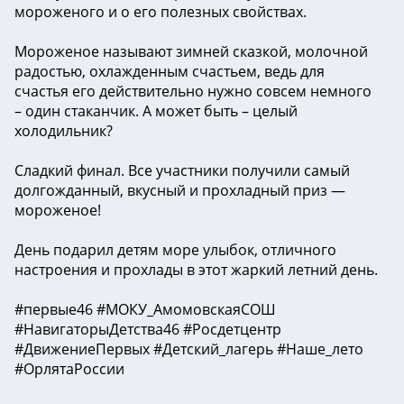
мороженого и о его полезных свойствах.
Мороженое называют зимней сказкой,️ молочной
радостью, охлажденным счастьем, ведь для
счастья его действительно нужно совсем немного
– один стаканчик. А может быть – целый
холодильник?
Сладкий финал. Все участники получили самый
долгожданный, вкусный и прохладный приз —
мороженое!
День подарил детям море улыбок, отличного
настроения и прохлады в этот жаркий летний день.
#первые46 #МОКУ_АмомовскаяСОШ
#НавигаторыДетства46 #Росдетцентр
#ДвижениеПервых #Детский_лагерь #Наше_лето
#ОрлятаРоссии