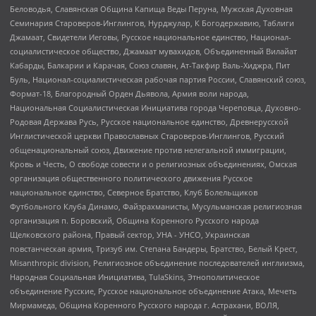
Беловодья, Славянская Община Капища Веды Перуна, Мужская Духовная
Семинария Староверов-Инглингов, Нурджулар, К Богодержавию, Таблиги
Джамаат, Свидетели Иеговы, Русское национальное единство, Национал-
социалистическое общество, Джамаат мувахидов, Объединенный Вилайат
Кабарды, Балкарии и Карачая, Союз славян, Ат-Такфир Валь-Хиджра, Пит
Буль, Национал-социалистическая рабочая партия России, Славянский союз,
Формат-18, Благородный Орден Дьявола, Армия воли народа,
Национальная Социалистическая Инициатива города Череповца, Духовно-
Родовая Держава Русь, Русское национальное единство, Древнерусской
Инглистической церкви Православных Староверов-Инглингов, Русский
общенациональный союз, Движение против нелегальной иммиграции,
Кровь и Честь, О свободе совести и о религиозных объединениях, Омская
организация общественного политического движения Русское
национальное единство, Северное Братство, Клуб Болельщиков
Футбольного Клуба Динамо, Файзрахманисты, Мусульманская религиозная
организация п. Боровский, Община Коренного Русского народа
Щелковского района, Правый сектор, УНА - УНСО, Украинская
повстанческая армия, Тризуб им. Степана Бандеры, Братство, Белый Крест,
Misanthropic division, Религиозное объединение последователей инглиизма,
Народная Социальная Инициатива, TulaSkins, Этнополитическое
объединение Русские, Русское национальное объединение Атака, Мечеть
Мирмамеда, Община Коренного Русского народа г. Астрахани, ВОЛЯ,