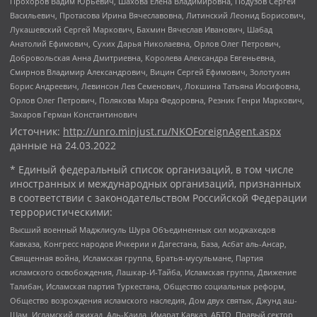
Прохоров Вадим Юрьевич, Шахова Елена Владимировна, Подузов Сергей
Васильевич, Протасова Ирина Вячеславовна, Литинский Леонид Борисович,
Лукашевский Сергей Маркович, Бахмин Вячеслав Иванович, Шабад
Анатолий Ефимович, Сухих Дарья Николаевна, Орлов Олег Петрович,
Добровольская Анна Дмитриевна, Королева Александра Евгеньевна,
Смирнов Владимир Александрович, Вицин Сергей Ефимович, Золотухин
Борис Андреевич, Левинсон Лев Семенович, Локшина Татьяна Иосифовна,
Орлов Олег Петрович, Полякова Мара Федоровна, Резник Генри Маркович,
Захаров Герман Константинович
Источник:
http://unro.minjust.ru/NKOForeignAgent.aspx
данные на
24.03.2022
* Единый федеральный список организаций, в том числе
иностранных и международных организаций, признанных
в соответствии с законодательством Российской Федерации
террористическими:
Высший военный Маджлисуль Шура Объединенных сил моджахедов
Кавказа, Конгресс народов Ичкерии и Дагестана, База, Асбат аль-Ансар,
Священная война, Исламская группа, Братья-мусульмане, Партия
исламского освобождения, Лашкар-И-Тайба, Исламская группа, Движение
Талибан, Исламская партия Туркестана, Общество социальных реформ,
Общество возрождения исламского наследия, Дом двух святых, Джунд аш-
Шам, Исламский джихад, Аль-Каида, Имарат Кавказ, АБТО, Правый сектор,