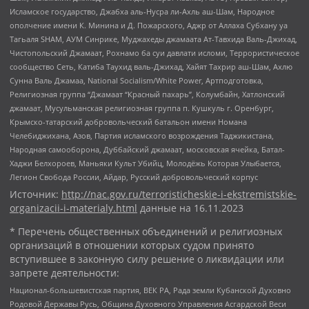
Исламское государство, Джабха аль-Нусра ли-Ахль аш-Шам, Народное
ополчение имени К. Минина и Д. Пожарского, Аджр от Аллаха Субхану уа
Тагьаля SHAM, АУМ Синрике, Муджахеды джамаата Ат-Тавхида Валь-Джихад,
Чистопольский Джамаат, Рохнамо ба суи давлати исломи, Террористическое
сообщество Сеть, Катиба Таухид валь-Джихад, Хайят Тахрир аш-Шам, Ахлю
Сунна Валь Джамаа, National Socialism/White Power, Артподготовка,
Религиозная группа “Джамаат “Красный пахарь”, Колумбайн, Хатлонский
джамаат, Мусульманская религиозная группа п. Кушкуль г. Оренбург,
Крымско-татарский добровольческий батальон имени Номана
Челебиджихана, Азов, Партия исламского возрождения Таджикистана,
Народная самооборона, Дуббайский джамаат, московская ячейка, Батал-
Хаджи Белхороев, Маньяки Культ Убийц, Молодёжь Которая Улыбается,
Легион Свобода России, Айдар, Русский добровольческий корпус
Источник:
http://nac.gov.ru/terroristicheskie-i-ekstremistskie-
organizacii-i-materialy.html
данные на
16.11.2023
* Перечень общественных объединений и религиозных
организаций в отношении которых судом принято
вступившее в законную силу решение о ликвидации или
запрете деятельности:
Национал-большевистская партия, ВЕК РА, Рада земли Кубанской Духовно
Родовой Державы Русь, Община Духовного Управления Асгардской Веси