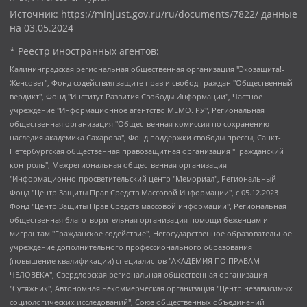
Источник:
https://minjust.gov.ru/ru/documents/7822/
данные
на
03.05.2024
* Реестр иностранных агентов:
Калининградская региональная общественная организация "Экозащита!-Женсовет", Фонд содействия защите прав и свобод граждан "Общественный вердикт", Фонд "Институт Развития Свободы Информации", Частное учреждение "Информационное агентство МЕМО. РУ", Региональная общественная организация "Общественная комиссия по сохранению наследия академика Сахарова", Фонд поддержки свободы прессы, Санкт-Петербургская общественная правозащитная организация "Гражданский контроль", Межрегиональная общественная организация "Информационно-просветительский центр "Мемориал", Региональный Фонд "Центр Защиты Прав Средств Массовой Информации", с 05.12.2023 Фонд "Центр Защиты Прав Средств массовой информации", Региональная общественная благотворительная организация помощи беженцам и мигрантам "Гражданское содействие", Негосударственное образовательное учреждение дополнительного профессионального образования (повышение квалификации) специалистов "АКАДЕМИЯ ПО ПРАВАМ ЧЕЛОВЕКА", Свердловская региональная общественная организация "Сутяжник", Автономная некоммерческая организация "Центр независимых социологических исследований", Союз общественных объединений "Российский исследовательский центр по правам человека", Региональное общественное учреждение научно-информационный центр "МЕМОРИАЛ", Некоммерческая организация "Фонд защиты гласности", Автономная некоммерческая организация "Институт прав человека", Городская общественная организация "Екатеринбургское общество "МЕМОРИАЛ", Городская общественная организация "Рязанское историко-просветительское и правозащитное общество "Мемориал" (Рязанский Мемориал), Челябинский региональный орган общественной самодеятельности – женское общественное объединение "Женщины Евразии", Челябинский региональный орган общественной самодеятельности "Уральская правозащитная группа", Фонд содействия защите здоровья и социальной справедливости имени Андрея Рылькова, Автономная Некоммерческая Организация "Аналитический Центр Юрия Левады", Автономная некоммерческая организация социальной поддержки населения "Проект Апрель", Региональная общественная организация помощи женщинам и детям, находящимся в кризисной ситуации "Информационно-методический центр "Анна", Фонд содействия развитию массовых коммуникаций и правовому просвещению "Так-так-Так", Фонд содействия устойчивому развитию "Серебряная тайга", Свердловский региональный общественный фонд социальных проектов "Новое время", "Idel.Реалии", Кавказ.Реалии, Крым.Реалии, Телеканал Настоящее Время, Татаро-башкирская служба Радио Свобода (Azatliq Radiosi), Радио Свободная Европа/Радио Свобода (PCE/PC), "Сибирь.Реалии", "Фактограф", Благотворительный фонд помощи осужденным и их семьям, Автономная некоммерческая организация "Институт глобализации и социальных движений", Фонд "В защиту прав заключенных", Частное учреждение "Центр поддержки и содействия развитию средств массовой информации", Пензенский региональный общественный благотворительный фонд "Гражданский союз", "Север.Реалии", Некоммерческая организация Фонд "Правовая инициатива", Общество с ограниченной ответственностью "Радио Свободная Европа/Радио Свобода", Чешское информационное агентство "MEDIUM-ORIENT", Красноярская региональная общественная организация "Мы против СПИДа", Камалягин Денис Николаевич, Маркелов Сергей Евгеньевич, Пономарев Лев Александрович, Савицкая Людмила Алексеевна, Автономная некоммерческая организация "Центр по работе с проблемой насилия "НАСИЛИЮ.НЕТ", Межрегиональный профессиональный союз работников здравоохранения "Альянс врачей", Юридическое лицо, зарегистрированное в Латвийской Республике, SIA "Medusa Project" (регистрационный номер 40103797863, дата регистрации 10.06.2014), Некоммерческая организация "Фонд по борьбе с коррупцией", Автономная некоммерческая организация "Институт права и публичной политики", Баданин Роман Сергеевич, Гликин Максим Александрович, Железнова Мария Михайловна, Лукьянова Юлия Сергеевна, Маетная Елизавета Витальевна, Маняхин Петр Борисович, Чуракова Ольга Владимировна, Ярош Юлия Петровна, Юридическое лицо "The Insider SIA", зарегистрированное в Риге, Латвийская Республика (дата регистрации 26.06.2015), являющееся администратором доменного имени интернет-издания "The Insider SIA", https://theins.ru, Постернак Алексей Евгеньевич, Рубин Михаил Аркадьевич, Анин Роман Александрович, Юридическое лицо Istories fonds, зарегистрированное в Латвийской Республике (регистрационный номер 50008295751, дата регистрации 24.02.2020), Великовский Дмитрий Александрович, Долинина Ирина Николаевна, Мароховская Алеся Алексеевна, Шлейнов Роман Юрьевич, Шмагун Олеся Валентиновна, Общество с ограниченной ответственностью "Альтаир 2021", Общество с ограниченной ответственностью "Вега 2021", Общество с ограниченной ответственностью "Главный редактор 2021", Общество с ограниченной ответственностью "Ромашки монолит", Важенков Артем Валерьевич, Ивановская областная общественная организация "Центр гендерных исследований", Гурман Юрий Альбертович, Медиапроект "ОВД-Инфо", Егоров Владимир Владимирович, Жилинский Владимир Александрович, Общество с ограниченной ответственностью "ЗП", Иванова София Юрьевна, Карезина Инна Павловна, Кильтау Екатерина Викторовна, Петров Алексей Викторович, Пискунов Сергей Евгеньевич, Смирнов Сергей Сергеевич, Тихонов Михаил Сергеевич, Общество с ограниченной ответственностью "ЖУРНАЛИСТ-ИНОСТРАННЫЙ АГЕНТ", Арапова Галина Юрьевна, Вольтская Татьяна Анатольевна, Американская компания "Mason G.E.S. Anonymous Foundation" (США), являющаяся владельцем интернет-издания https://mnews.world/, Компания "Stichting Bellingcat", зарегистрированная в Нидерландах (дата регистрации 11.07.2018), Захаров Андрей Вячеславович, Клепиковская Екатерина Дмитриевна, Общество с ограниченной ответственностью "МЕМО", Перл Роман Александрович, Симонов Евгений Алексеевич, Соловьева Елена Анатольевна, Сотников Даниил Владимирович, Сурначева Елизавета Дмитриевна, Автономная некоммерческая организация по защите прав человека и информированию населения "Якутия – Наше Мнение", Общество с ограниченной ответственностью "Москоу диджитал медиа", с 26.01.2023 Общество с ограниченной ответственностью "Чайка Белые сады", Ветошкина Валерия Валерьевна, Заговора Максим Александрович, Межрегиональное общественное движение "Российская ЛГБТ - сеть", Оленичев Максим Владимирович, Павлов Иван Юрьевич, Скворцова Елена Сергеевна, Общество с ограниченной ответственностью "Как бы инагент", Кочетков Игорь Викторович, Общество с ограниченной ответственностью "Честные выборы", Еланчик Олег Александрович, Общество с ограниченной ответственностью "Нобелевский призыв", Гималова Регина Эмилевна, Григорьев Андрей Валерьевич, Григорьева Алина Александровна, Ассоциация по содействию защите прав призывников, альтернативнослужащих и военнослужащих "Правозащитная группа "Гражданин.Армия.Право", Хисамова Регина Фаритовна, Автономная некоммерческая организация по реализации социально-правовых программ "Лилит", Дальневосточное общественное движение "Маяк", Санкт-Петербургская ЛГБТ-инициативная группа "Выход", Инициативная группа ЛГБТ+ "Реверс", Алексеев Андрей Викторович, Бекбулатова Таисия Львовна, Беляев Иван Михайлович, Владыкина Елена Сергеевна, Гельман Марат Александрович, Никульшина Вероника Юрьевна, Толоконникова Надежда Андреевна, Шендерович Виктор Анатольевич, Общество с ограниченной ответственностью "Данное сообщение", Общество с ограниченной ответственностью Издательский дом "Новая глава", Айнбиндер Александра Александровна, Московский комьюнити-центр для ЛГБТ+инициатив, Благотворительный фонд развития филантропии, Deutsche Welle (Германия, Kurt-Schumacher-Strasse 3, 53113 Bonn), Борзунова Мария Михайловна, Воробьев Виктор Викторович, Голубева Анна Львовна, Константинова Алла Михайловна, Малкова Ирина Владимировна, Мурадов Мурад Абдулгалимович, Осетинская Елизавета Николаевна, Понасенков Евгений Николаевич, Ганапольский Матвей Юрьевич, Киселев Евгений Алексеевич, Борухович Ирина Григорьевна, Дремин Иван Тимофеевич, Дубровский Дмитрий Викторович, Красноярская региональная общественная организация поддержки и развития альтернативных образовательных технологий и межкультурных коммуникаций "ИНТЕРРА", Маяковская Екатерина Алексеевна, Фейгин Марк Захарович, Филимонов Андрей Викторович, Дзугкоева Регина Николаевна, Доброхотов Роман Александрович, Дудь Юрий Александрович, Елкин Сергей Владимирович, Кругликов Кирилл Игоревич, Сабунаева Мария Леонидовна, Семенов Алексей Владимирович, Шаинян Карен Багратович, Шульман Екатерина Михайловна, Асафьев Артур Валерьевич, Вахштайн Виктор Семенович, Венедиктов Алексей Алексеевич, Лушникова Екатерина Евгеньевна, Волков Леонид Михайлович, Невзоров Александр Глебович, Пархоменко Сергей Борисович, Сироткин Ярослав Николаевич, Кара-Мурза Владимир Владимирович, Баранова Наталья Владимировна, Гозман Леонид Яковлевич, Кагарлицкий Борис Юльевич, Климарев Михаил Валерьевич, Милов Владимир Станиславович, Автономная некоммерческая организация Краснодарский центр современного искусства "Типография", Моргенштерн Алишер Тагирович, Соболь Любовь Эдуардовна, Общество с ограниченной ответственностью "ЛИЗА НОРМ", Каспаров Гарри Кимович, Ходорковский Михаил Борисович, Общество с ограниченной ответственностью "Апрельские тезисы", Данилович Ирина Брониславовна, Кашин Олег Владимирович, Петров Николай Владимирович, Пивоваров Алексей Владимирович, Соколов Михаил Владимирович, Цветкова Юлия Владимировна, Чичваркин Евгений Александрович, Комитет против пыток/Команда против пыток, Общество с ограниченной ответственностью "Первый научный", Общество с ограниченной ответственностью "Вертолет и ко", Белоцерковская Вероника Борисовна, Кац Максим Евгеньевич, Лазарева Татьяна Юрьевна, Шаведдинов Руслан Табризович, Яшин Илья Валерьевич, Общество с ограниченной ответственностью "Иноагент ААВ", Алешковский Дмитрий Петрович, Альбац Евгения Марковна, Быков Дмитрий Львович, Галямина Юлия Евгеньевна, Лойко Сергей Леонидович, Мартынов Кирилл Константинович, Медведев Сергей Александрович, Крашенинников Федор Геннадиевич, Гордеева Катерина Вл