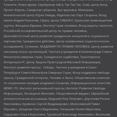
Тольятти, Новое время, Серебряная тайга, Так-Так-Так, Сова, центр Анна,
Проект Апрель, Самарская губерния, Эра здоровья, Мемориал,
Аналитический Центр Юрия Левады, Издательство Парк Гагарина, Фонд
имени Андрея Рылькова, Сфера, Центр СИБАЛЬТ, Уральская правозащитная
группа, Женщины Евразии, Институт прав человека, Фонд защиты гласности,
Российский исследовательский центр по правам человека,
Дальневосточный центр развития гражданских инициатив и социального
партнерства, Гражданское действие, Центр независимых социологических
исследований, Сутяжник, АКАДЕМИЯ ПО ПРАВАМ ЧЕЛОВЕКА, Центр развития
некоммерческих организаций, Частное учреждение в Калининграде Совета
Министров северных стран, Гражданское содействие, Трансперенси
Интернешнл-Р, Центр Защиты Прав Средств Массовой Информации,
Институт развития прессы - Сибирь, Частное учреждение в Санкт-
Петербурге Совета Министров Северных Стран, Фонд поддержки свободы
прессы, Гражданский контроль, Человек и Закон, Общественная комиссия
по сохранению наследия академика Сахарова, Информационное агентство
МЕМО. РУ, Институт региональной прессы, Институт Развития Свободы
Информации, Экозащита!-Женсовет, Общественный вердикт, Евразийская
антимонопольная ассоциация, Бедушев Петр Петрович, Дзугкоева Регина
Николаевна, Кривенко Сергей Владимирович, Милославский Павел
Юрьевич, Шнырова Ольга Вадимовна, Чанышева Лилия Айратовна,
Сидорович Ольга Борисовна, Туровский Александр Алексеевич, Васильева