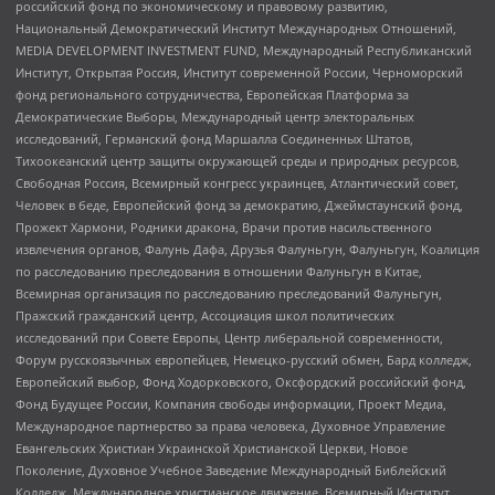
российский фонд по экономическому и правовому развитию,
Национальный Демократический Институт Международных Отношений,
MEDIA DEVELOPMENT INVESTMENT FUND, Международный Республиканский
Институт, Открытая Россия, Институт современной России, Черноморский
фонд регионального сотрудничества, Европейская Платформа за
Демократические Выборы, Международный центр электоральных
исследований, Германский фонд Маршалла Соединенных Штатов,
Тихоокеанский центр защиты окружающей среды и природных ресурсов,
Свободная Россия, Всемирный конгресс украинцев, Атлантический совет,
Человек в беде, Европейский фонд за демократию, Джеймстаунский фонд,
Прожект Хармони, Родники дракона, Врачи против насильственного
извлечения органов, Фалунь Дафа, Друзья Фалуньгун, Фалуньгун, Коалиция
по расследованию преследования в отношении Фалуньгун в Китае,
Всемирная организация по расследованию преследований Фалуньгун,
Пражский гражданский центр, Ассоциация школ политических
исследований при Совете Европы, Центр либеральной современности,
Форум русскоязычных европейцев, Немецко-русский обмен, Бард колледж,
Европейский выбор, Фонд Ходорковского, Оксфордский российский фонд,
Фонд Будущее России, Компания свободы информации, Проект Медиа,
Международное партнерство за права человека, Духовное Управление
Евангельских Христиан Украинской Христианской Церкви, Новое
Поколение, Духовное Учебное Заведение Международный Библейский
Колледж, Международное христианское движение, Всемирный Институт