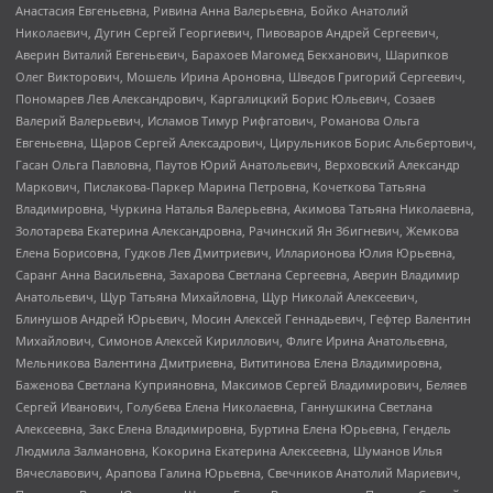
Анастасия Евгеньевна, Ривина Анна Валерьевна, Бойко Анатолий
Николаевич, Дугин Сергей Георгиевич, Пивоваров Андрей Сергеевич,
Аверин Виталий Евгеньевич, Барахоев Магомед Бекханович, Шарипков
Олег Викторович, Мошель Ирина Ароновна, Шведов Григорий Сергеевич,
Пономарев Лев Александрович, Каргалицкий Борис Юльевич, Созаев
Валерий Валерьевич, Исламов Тимур Рифгатович, Романова Ольга
Евгеньевна, Щаров Сергей Алексадрович, Цирульников Борис Альбертович,
Гасан Ольга Павловна, Паутов Юрий Анатольевич, Верховский Александр
Маркович, Пислакова-Паркер Марина Петровна, Кочеткова Татьяна
Владимировна, Чуркина Наталья Валерьевна, Акимова Татьяна Николаевна,
Золотарева Екатерина Александровна, Рачинский Ян Збигневич, Жемкова
Елена Борисовна, Гудков Лев Дмитриевич, Илларионова Юлия Юрьевна,
Саранг Анна Васильевна, Захарова Светлана Сергеевна, Аверин Владимир
Анатольевич, Щур Татьяна Михайловна, Щур Николай Алексеевич,
Блинушов Андрей Юрьевич, Мосин Алексей Геннадьевич, Гефтер Валентин
Михайлович, Симонов Алексей Кириллович, Флиге Ирина Анатольевна,
Мельникова Валентина Дмитриевна, Вититинова Елена Владимировна,
Баженова Светлана Куприяновна, Максимов Сергей Владимирович, Беляев
Сергей Иванович, Голубева Елена Николаевна, Ганнушкина Светлана
Алексеевна, Закс Елена Владимировна, Буртина Елена Юрьевна, Гендель
Людмила Залмановна, Кокорина Екатерина Алексеевна, Шуманов Илья
Вячеславович, Арапова Галина Юрьевна, Свечников Анатолий Мариевич,