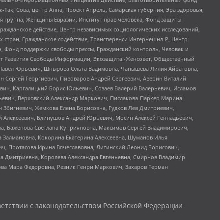
Так, Сова, центр Анна, Проект Апрель, Самарская губерния, Эра здоровья,
я группа, Женщины Евразии, Институт прав человека, Фонд защиты
Гражданское действие, Центр независимых социологических исследований,
стран, Гражданское содействие, Трансперенси Интернешнл-Р, Центр
н, Фонд поддержки свободы прессы, Гражданский контроль, Человек и
тут Развития Свободы Информации, Экозащита!-Женсовет, Общественный
й Павел Юрьевич, Шнырова Ольга Вадимовна, Чанышева Лилия Айратовна,
ин Сергей Георгиевич, Пивоваров Андрей Сергеевич, Аверин Виталий
вич, Каргалицкий Борис Юльевич, Созаев Валерий Валерьевич, Исламов
льевич, Верховский Александр Маркович, Пислакова-Паркер Марина
н Збигневич, Жемкова Елена Борисовна, Гудков Лев Дмитриевич,
й Алексеевич, Блинушов Андрей Юрьевич, Мосин Алексей Геннадьевич,
а, Баженова Светлана Куприяновна, Максимов Сергей Владимирович,
а Залмановна, Кокорина Екатерина Алексеевна, Шуманов Илья
ч, Протасова Ирина Вячеславовна, Литинский Леонид Борисович,
а Дмитриевна, Королева Александра Евгеньевна, Смирнов Владимир
ова Мара Федоровна, Резник Генри Маркович, Захаров Герман
етствии с законодательством Российской Федерации