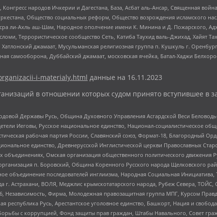
нгресс народов Ичкерии и Дагестана, База, Асбат аль-Ансар, Священная война,
уркестана, Общество социальных реформ, Общество возрождения исламского насл
Нусра ли-Ахль аш-Шам, Народное ополчение имени К. Минина и Д. Пожарского, Ад
сломи, Террористическое сообщество Сеть, Катиба Таухид валь-Джихад, Хайят Тах
, Хатлонский джамаат, Мусульманская религиозная группа п. Кушкуль г. Оренбу
ная самооборона, Дуббайский джамаат, московская ячейка, Батал-Хаджи Белхор
organizacii-i-materialy.html
данные на
16.11.2023
анизаций в отношении которых судом принято вступившее в з
 Родовой Державы Русь, Община Духовного Управления Асгардской Веси Беловод
детели Иеговы, Русское национальное единство, Национал-социалистическое об
истическая рабочая партия России, Славянский союз, Формат-18, Благородный Ор
ациональное единство, Древнерусской Инглистической церкви Православных Ста
ных объединениях, Омская организация общественного политического движения Р
рганизация п. Боровский, Община Коренного Русского народа Щелковского район
гиозное объединение последователей инглиизма, Народная Социальная Инициатива,
 г. Астрахани, ВОЛЯ, Меджлис крымскотатарского народа, Рубеж Севера, ТОЙС, 
6, Независимость, Фирма, Молодежная правозащитная группа МПГ, Курсом Правд
ая республика Русь, Арестантское уголовное единство, Башкорт, Нация и свобода,
орьбы с коррупцией, Фонд защиты прав граждан, Штабы Навального, Совет гражд