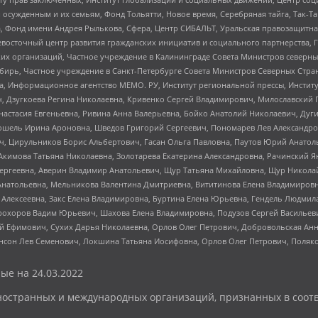
ужденным и их семьям, Фонд Тольятти, Новое время, Серебряная тайга, Так-Так-
, Фонд имени Андрея Рылькова, Сфера, Центр СИБАЛЬТ, Уральская правозащитна
невосточный центр развития гражданских инициатив и социального партнерства, 
 организаций, Частное учреждение в Калининграде Совета Министров северных 
бирь, Частное учреждение в Санкт-Петербурге Совета Министров Северных Стра
а, Информационное агентство МЕМО. РУ, Институт региональной прессы, Инсти
ч, Дзугкоева Регина Николаевна, Кривенко Сергей Владимирович, Милославски
настасия Евгеньевна, Ривина Анна Валерьевна, Бойко Анатолий Николаевич, Дуг
ошель Ирина Ароновна, Шведов Григорий Сергеевич, Пономарев Лев Александро
ч, Цирульников Борис Альбертович, Гасан Ольга Павловна, Паутов Юрий Анато
Акимова Татьяна Николаевна, Золотарева Екатерина Александровна, Рачинский Я
Сергеевна, Аверин Владимир Анатольевич, Щур Татьяна Михайловна, Щур Никола
Анатольевна, Мельникова Валентина Дмитриевна, Вититинова Елена Владимировн
 Алексеевна, Закс Елена Владимировна, Буртина Елена Юрьевна, Гендель Людмил
рохоров Вадим Юрьевич, Шахова Елена Владимировна, Подузов Сергей Васильеви
й Ефимович, Сухих Дарья Николаевна, Орлов Олег Петрович, Добровольская Анн
нсон Лев Семенович, Локшина Татьяна Иосифовна, Орлов Олег Петрович, Поляк
ые на
24.03.2022
ностранных и международных организаций, признанных в соотв