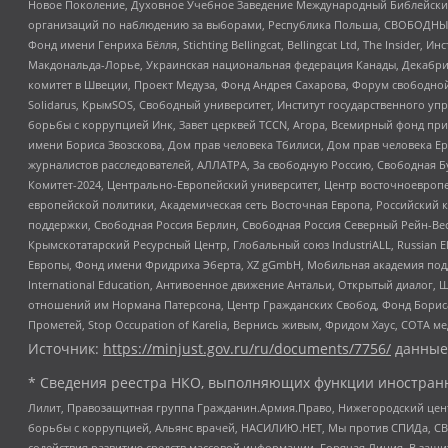
Новое Поколение, Духовное Учебное Заведение Международный Библейский
организаций по наблюдению за выборами, Республика Польша, СВОБОДНЫЙ
Фонд имени Генриха Бёлля, Stichting Bellingcat, Bellingcat Ltd, The Inside
Макдональда-Лорье, Украинская национальная федерация Канады, Декабрис
комитет в Швеции, Проект Медуза, Фонд Андрея Сахарова, Форум свободной 
Solidarus, КрымSOS, Свободный университет, Институт государственного у
борьбы с коррупцией Инк, Завет церквей TCCN, Агора, Всемирный фонд при
имени Бориса Звозскова, Дом прав человека Тбилиси, Дом прав человека Ер
журналистов расследователей, АЛЛАТРА, За свободную Россию, Свободная Б
Комитет-2024, Центрально-Европейский университет, Центр восточноевроп
европейской политики, Академическая сеть Восточная Европа, Российский к
поддержки, Свободная Россия Берлин, Свободная Россия Северный Рейн-Вест
Крымскотатарский Ресурсный Центр, Глобальный союз IndustriALL, Russian E
Европы, Фонд имени Фридриха Эберта, XZ gGmbH, Мобильная академия поддержк
International Education, Антивоенное движение Антальи, Открытый диало
отношений им Нормана Патерсона, Центр Гражданских Свобод, Фонд Бориса
Прометей, Stop Occupation of Karelia, Вернись живым, Фридом Хаус, СОТА 
Источник:
https://minjust.gov.ru/ru/documents/7756/
данные
* Сведения реестра НКО, выполняющих функции иностранн
Лилит, Правозащитная группа Гражданин.Армия.Право, Нижегородский цент
борьбы с коррупцией, Альянс врачей, НАСИЛИЮ.НЕТ, Мы против СПИДа, СВЕ
содействия развитию средств массовой информации, Горячая Линия, В защ