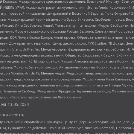
 Колледж, Международное христианское движение, Всемирный Институт Саентол
 ИДЕЛЬ-УРАЛ, Ассоциация развития журналистики, IStories fonds, Королевск
r, Институт правовой инициативы Центральной и Восточной Европы, Фонд Открытой Э
ты, Международный научный центр им Вудро Вильсона, Свободная пресса, Возро
России, Лига Свободных Наций, Transparеncy International, Форум Свободных Н
правления, Форум гражданского общества Россия, Беллона, Союз жителей острово
роды, BDR Novaja Gazeta-Europe, Алтай проект, Образовательный дом прав челов
еван, Дом прав человека Крым, Центр дикого лосося, TVR Studios, ТВ Дождь, Це
урятия, Uralic, UnKremlin, Международная федерация транспортных рабочих, Ист
ейских и международных исследований, Общество Сторожевой башни, Библии и тр
омитет действия, РЭНД корпорейшн, Русская Америка за демократию в России, Н
фалия, Фонд глобальной помощи, Антивоенный комитет России, Russie-Libertes, L
lection Monitor, Article 19, Мнение медиа, Федерация анархического черного кр
и гендерной демократии и миротворчества, Форум имени Льва Копелева, American C
г, Школа международных отношений и государственной политики им Питера Мунка
 Немцова за Свободу, Фонд имени Фридриха Науманна за свободу, Феминистско
медиа, Либерально-демократическая Лига Украины
 на
13.05.2024
ого агента:
р немецкой и европейской культуры, Центр гендерных исследований, Фонд защи
ЧА, Гуманитарное действие, Открытый Петербург, Лига Избирателей, Правовая 
иту прав заключенных, Институт глобализации и социальных движений, Центр 