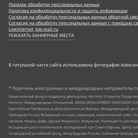
Порядок обработки персональных данных
Политика конфиденциальности и защиты информации
Согласие на обработку персональных данных обратной свя
Согласие на обработку персональных данных с помощью се
LiveInternet, top.mail.ru
ПОКАЗАТЬ БАННЕРНЫЕ МЕСТА
В титульной части сайта использована фотография Алексан
* Перечень иностранных и международных неправительств
Национальный фонд в поддержку демократии, Институт Открытое Общество
Институт Международных Отношений, MEDIA DEVELOPMENT INVESTMENT FUND,
Европейская Платформа за Демократические Выборы, Международный цент
Свободная Россия, Всемирный конгресс украинцев, Атлантический совет, Ч
органов, Фалунь Дафа, Друзья Фалуньгун, Фалуньгун, Коалиция по рассле
Ассоциация школ политических исследований при Совете Европы, Центр ли
Оксфордский российский фонд, Фонд Будущее России, Компания свободы ин