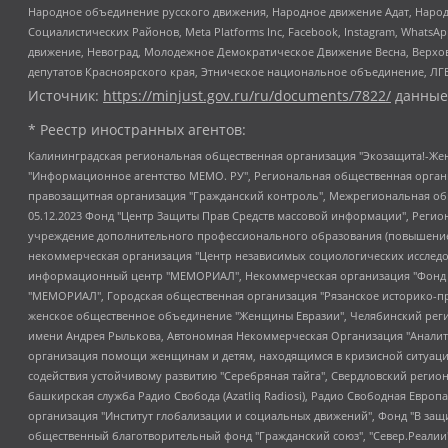
Народное объединение русского движения, Народное движение Адат, Народ
Социалистических Районов, Meta Platforms Inc, Facebook, Instagram, Wha
движение, Невоград, Молодежное Демократическое Движение Весна, Верхов
депутатов Красноярского края, Этническое национальное объединение, ЛГ
Источник:
https://minjust.gov.ru/ru/documents/7822/
данные
* Реестр иностранных агентов:
Калининградская региональная общественная организация "Экозащита!-Женсовет", Фонд содействия защите прав и свобод граждан "Общественный вердикт", Фонд "Институт Развития Свободы Информации", Частное учреждение "Информационное агентство МЕМО. РУ", Региональная общественная организация "Общественная комиссия по сохранению наследия академика Сахарова", Фонд поддержки свободы прессы, Санкт-Петербургская общественная правозащитная организация "Гражданский контроль", Межрегиональная общественная организация "Информационно-просветительский центр "Мемориал", Региональный Фонд "Центр Защиты Прав Средств Массовой Информации", с 05.12.2023 Фонд "Центр Защиты Прав Средств массовой информации", Региональная общественная благотворительная организация помощи беженцам и мигрантам "Гражданское содействие", Негосударственное образовательное учреждение дополнительного профессионального образования (повышение квалификации) специалистов "АКАДЕМИЯ ПО ПРАВАМ ЧЕЛОВЕКА", Свердловская региональная общественная организация "Сутяжник", Автономная некоммерческая организация "Центр независимых социологических исследований", Союз общественных объединений "Российский исследовательский центр по правам человека", Региональное общественное учреждение научно-информационный центр "МЕМОРИАЛ", Некоммерческая организация "Фонд защиты гласности", Автономная некоммерческая организация "Институт прав человека", Городская общественная организация "Екатеринбургское общество "МЕМОРИАЛ", Городская общественная организация "Рязанское историко-просветительское и правозащитное общество "Мемориал" (Рязанский Мемориал), Челябинский региональный орган общественной самодеятельности – женское общественное объединение "Женщины Евразии", Челябинский региональный орган общественной самодеятельности "Уральская правозащитная группа", Фонд содействия защите здоровья и социальной справедливости имени Андрея Рылькова, Автономная Некоммерческая Организация "Аналитический Центр Юрия Левады", Автономная некоммерческая организация социальной поддержки населения "Проект Апрель", Региональная общественная организация помощи женщинам и детям, находящимся в кризисной ситуации "Информационно-методический центр "Анна", Фонд содействия развитию массовых коммуникаций и правовому просвещению "Так-так-Так", Фонд содействия устойчивому развитию "Серебряная тайга", Свердловский региональный общественный фонд социальных проектов "Новое время", "Idel.Реалии", Кавказ.Реалии, Крым.Реалии, Телеканал Настоящее Время, Татаро-башкирская служба Радио Свобода (Azatliq Radiosi), Радио Свободная Европа/Радио Свобода (PCE/PC), "Сибирь.Реалии", "Фактограф", Благотворительный фонд помощи осужденным и их семьям, Автономная некоммерческая организация "Институт глобализации и социальных движений", Фонд "В защиту прав заключенных", Частное учреждение "Центр поддержки и содействия развитию средств массовой информации", Пензенский региональный общественный благотворительный фонд "Гражданский союз", "Север.Реалии", Некоммерческая организация Фонд "Правовая инициатива", Общество с ограниченной ответственностью "Радио Свободная Европа/Радио Свобода", Чешское информационное агентство "MEDIUM-ORIENT", Красноярская региональная общественная организация "Мы против СПИДа", Камалягин Денис Николаевич, Маркелов Сергей Евгеньевич, Пономарев Лев Александрович, Савицкая Людмила Алексеевна, Автоно