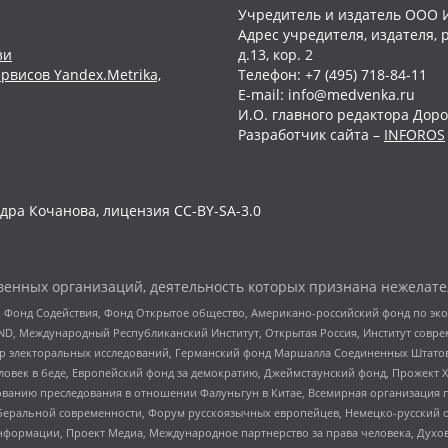
Учредитель и издатель ООО 
Адрес учредителя, издателя, р
зи
д.13, кор. 2
рвисов Yandex.Metrika,
Телефон: +7 (495) 718-84-11
E-mail: info@medvenka.ru
И.О. главного редактора Доро
Разработчик сайта –
INFOROS
дра Кочанова, лицензия CC-BY-SA-3.0
енных организаций, деятельность которых признана нежелате
 Фонд Содействия, Фонд Открытое общество, Американо-российский фонд по э
 Международный Республиканский Институт, Открытая Россия, Институт совре
р электоральных исследований, Германский фонд Маршалла Соединенных Штатов
еловек в беде, Европейский фонд за демократию, Джеймстаунский фонд, Прожект
дованию преследования в отношении Фалуньгун в Китае, Всемирная организация 
беральной современности, Форум русскоязычных европейцев, Немецко-русский о
формации, Проект Медиа, Международное партнерство за права человека, Духов