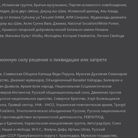
 Исламская группа, Братья-мусульмане, Партия исламского освобождения,
едия, Дом двух святых, Джунд аш-Шам, Исламский джихад, Аль-Каида,
жр от Аллаха Субхану уа Тагьаля SHAM, АУМ Синрике, Муджахеды джамаата
рир аш-Шам, Ахлю Сунна Валь Джамаа, National Socialism/White Power,
рг, Крымско-татарский добровольческий батальон имени Номана
оев, Маньяки Культ Убийц, Молодёжь Которая Улыбается, Легион Свобода
аконную силу решение о ликвидации или запрете
ья, Славянская Община Капища Веды Перуна, Мужская Духовная Семинария
щество, Джамаат мувахидов, Объединенный Вилайат Кабарды, Балкарии и
ден Дьявола, Армия воли народа, Национальная Социалистическая
роверов-Инглингов, Русский общенациональный союз, Движение против
усское национальное единство, Северное Братство, Клуб Болельщиков
а, Правый сектор, УНА - УНСО, Украинская повстанческая армия, Тризуб
 TulaSkins, Этнополитическое объединение Русские, Русское национальное
О противодействии экстремистской деятельности, РЕВТАТПОД,
ы и Единения, Каракольская инициативная группа, Автоград Крю, Союз
 Нация и свобода, W.H.С., Фалунь Дафа, Иртыш Ultras, Русский
ан СССР Прикубанского округа г. Краснодара, Мужское государство,