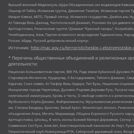
Высший военный Маджлисуль Шура Объединенных сил моджахедов Кавказа, Ко
Лашкар-И-Тайба, Исламская группа, Движение Талибан, Исламская партия Т
Имарат Кавказ, АБТО, Правый сектор, Исламское государство, Джабха аль-
Ат-Тавхида Валь-Джихад, Чистопольский Джамаат, Рохнамо ба суи давлати и
Артподготовка, Религиозная группа “Джамаат “Красный пахарь”, Колумбайн
Челебиджихана, Азов, Партия исламского возрождения Таджикистана, Народ
России, Айдар, Русский добровольческий корпус
Источник:
http://nac.gov.ru/terroristicheskie-i-ekstremistskie-
* Перечень общественных объединений и религиозных орг
деятельности:
Национал-большевистская партия, ВЕК РА, Рада земли Кубанской Духовно
Староверов-Инглингов, Нурджулар, К Богодержавию, Таблиги Джамаат, Сви
Карачая, Союз славян, Ат-Такфир Валь-Хиджра, Пит Буль, Национал-социал
Инициатива города Череповца, Духовно-Родовая Держава Русь, Русское н
нелегальной иммиграции, Кровь и Честь, О свободе совести и о религиоз
Футбольного Клуба Динамо, Файзрахманисты, Мусульманская религиозная о
им. Степана Бандеры, Братство, Белый Крест, Misanthropic division, Рели
объединение Атака, Мечеть Мирмамеда, Община Коренного Русского народа
Артподготовка, Штольц, В честь иконы Божией Матери Державная, Сектор 1
Славянских Сил Руси, Алля-Аят, Благотворительный пансионат Ак Умут, Русск
Патриотический клуб-Новокузнецк/РПК, Сибирский державный союз, Фонд б