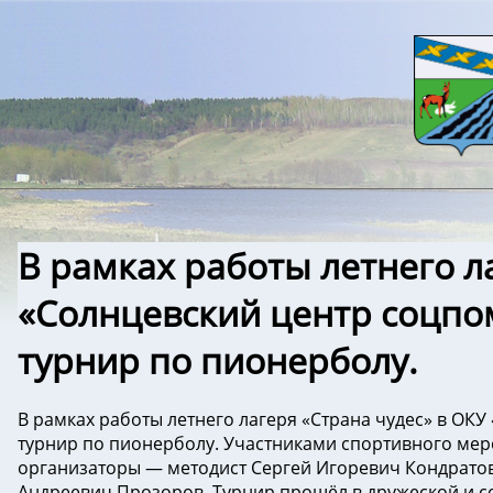
В рамках работы летнего л
«Солнцевский центр соцпо
турнир по пионерболу.
В рамках работы летнего лагеря «Страна чудес» в ОК
турнир по пионерболу. Участниками спортивного меро
организаторы — методист Сергей Игоревич Кондратов
Андреевич Прозоров. Турнир прошёл в дружеской и с