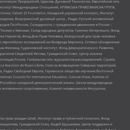
огических Предприятий, Церковь Духовной Технологии, Европейская сеть
ий Институт Международных Отношений, КРИМСЬКА ПРАВОЗАХИСНА ГРУПА,
стонии, Calvert 22 Foundation, Канадский украинский конгресс, Институт
ждение, Всеукраинский духовный центр , Риддл, Русский антивоенный
ародов ПостРоссии, Солидарность с гражданским движением в России –
в Тисима и Хабомаи, Съезд народных депутатов, Гринпис Интернешнл, Фонд
ека Чернигов, Фонд Дом Прав Человека, Белорусский дом прав человека
нтр европейских исследований им Вилфрида Мартенса, Сетевое объединение
Чам Финланд, Гудзоновский институт, Фонд Демократического Развития,
актатов Свидетелей Иеговы, Гражданский Совет, Центр анализа
астоящая Россия, Глобальная сеть журналистов-расследователей, Служба
a Asocicion de Rusos Libres, Союз за возвращение Северных территорий,
еста, Радио Свободная Европа, Германское общество изучения Восточной
ouncils for International Education, Cultural Vistas, Institute of
, Российско-канадский демократический альянс, Школа международных
е антивоенное сопротивление, Комитет независимости Ингушетии,
ты прав граждан Штаб, Институт права и публичной политики, Фонд
инициатива, Гражданский Союз, Хасдей Ерушалаим, Центр поддержки и
социально-информационных инициатив Действие, Благотворительный фонд