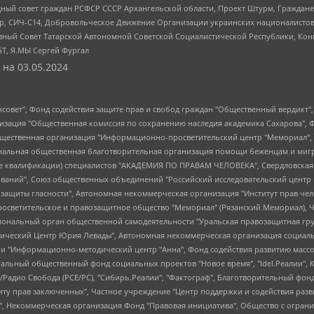
ный совет граждан РСФСР СССР Архангельской области, Проект Штурм, Граждане 
tsApp, СИЧ-С14, Добровольческое Движение Организации украинских националисто
ный Совет Татарской Автономной Советской Социалистической Республики, Кон
БТ, Я.МЫ Сергей Фургал
 на
03.05.2024
мная некоммерческая организация "Центр по работе с проблемой насилия "НАСИЛИЮ.НЕТ", Межрегиональный профессиональный союз работников здравоохранения "Альянс врачей", Юридическое лицо, зарегистрированное в Латвийской Республике, SIA "Medusa Project" (регистрационный номер 40103797863, дата регистрации 10.06.2014), Некоммерческая организация "Фонд по борьбе с коррупцией", Автономная некоммерческая организация "Институт права и публичной политики", Баданин Роман Сергеевич, Гликин Максим Александрович, Железнова Мария Михайловна, Лукьянова Юлия Сергеевна, Маетная Елизавета Витальевна, Маняхин Петр Борисович, Чуракова Ольга Владимировна, Ярош Юлия Петровна, Юридическое лицо "The Insider SIA", зарегистрированное в Риге, Латвийская Республика (дата регистрации 26.06.2015), являющееся администратором доменного имени интернет-издания "The Insider SIA", https://theins.ru, Постернак Алексей Евгеньевич, Рубин Михаил Аркадьевич, Анин Роман Александрович, Юридическое лицо Istories fonds, зарегистрированное в Латвийской Республике (регистрационный номер 50008295751, дата регистрации 24.02.2020), Великовский Дмитрий Александрович, Долинина Ирина Николаевна, Мароховская Алеся Алексеевна, Шлейнов Роман Юрьевич, Шмагун Олеся Валентиновна, Общество с ограниченной ответственностью "Альтаир 2021", Общество с ограниченной ответственностью "Вега 2021", Общество с ограниченной ответственностью "Главный редактор 2021", Общество с ограниченной ответственностью "Ромашки монолит", Важенков Артем Валерьевич, Ивановская областная общественная организация "Центр гендерных исследований", Гурман Юрий Альбертович, Медиапроект "ОВД-Инфо", Егоров Владимир Владимирович, Жилинский Владимир Александрович, Общество с ограниченной ответственностью "ЗП", Иванова София Юрьевна, Карезина Инна Павловна, Кильтау Екатерина Викторовна, Петров Алексей Викторович, Пискунов Сергей Евгеньевич, Смирнов Сергей Сергеевич, Тихонов Михаил Сергеевич, Общество с ограниченной ответственностью "ЖУРНАЛИСТ-ИНОСТРАННЫЙ АГЕНТ", Арапова Галина Юрьевна, Вольтская Татьяна Анатольевна, Американская компания "Mason G.E.S. Anonymous Foundation" (США), являющаяся владельцем интернет-издания https://mnews.world/, Компания "Stichting Bellingcat", зарегистрированная в Нидерландах (дата регистрации 11.07.2018), Захаров Андрей Вячеславович, Клепиковская Екатерина Дмитриевна, Общество с ограниченной ответственностью "МЕМО", Перл Роман Александрович, Симонов Евгений Алексеевич, Соловьева Елена Анатольевна, Сотников Даниил Владимирович, Сурначева Елизавета Дмитриевна, Автономная некоммерческая организация по защите прав человека и информированию населения "Якутия – Наше Мнение", Общество с ограниченной ответственностью "Москоу диджитал медиа", с 26.01.2023 Общество с ограниченной ответственностью "Чайка Белые сады", Ветошкина Валерия Валерьевна, Заговора Максим Александрович, Межрегиональное общественное движение "Российская ЛГБТ - сеть", Оленичев Максим Владимирович, Павлов Иван Юрьевич, Скворцова Елена Сергеевна, Общество с ограниченной ответственностью "Как бы инагент", Кочетков Игорь Викторович, Общество с ограниченной ответственностью "Честные выборы", Еланчик Олег Александрович, Общество с ограниченной ответственностью "Нобелевский призыв", Гималова Регина Эмилевна, Григорьев Андрей Валерьевич, Григорьева Алина Александровна, Ассоциация по содействию защите прав призывников, альтернативнослужащих и военнослужащих "Правозащитная группа "Гражданин.Армия.Право", Хисамова Регина Фаритовна, Автономная некоммерческая организация по реализации социально-правовых программ "Лилит", Дальн