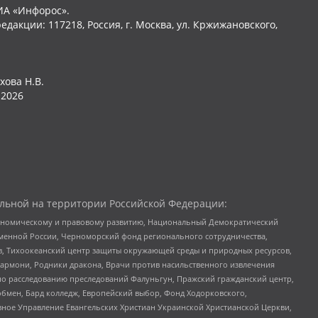
ИА «Инфорос».
едакции: 117218, Россия, г. Москва, ул. Кржижановского,
хова Н.В.
2026
льной на территории Российской Федерации:
кономическому и правовому развитию, Национальный Демократический
менной России, Черноморский фонд регионального сотрудничества,
, Тихоокеанский центр защиты окружающей среды и природных ресурсов,
 Хармони, Родники дракона, Врачи против насильственного извлечения
по расследованию преследований Фалуньгун, Пражский гражданский центр,
бмен, Бард колледж, Европейский выбор, Фонд Ходорковского,
ное Управление Евангельских Христиан Украинской Христианской Церкви,