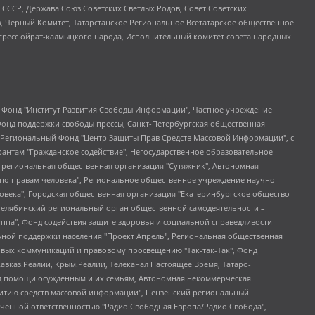
СССР, Держава Союз Советских Светлых Родов, Совет Советских
в, Черный Комитет, Татарстанское Региональное Всетатарское общественное
гресс ойрат-калмыцкого народа, Исполнительный комитет совета народных
евосточное общественное движение "Маяк", Санкт-Петербургская ЛГБТ-инициативная группа "Выход", Инициативная группа ЛГБТ+ "Реверс", Алексеев Андрей Викторович, Бекбулатова Таисия Львовна, Беляев Иван Михайлович, Владыкина Елена Сергеевна, Гельман Марат Александрович, Никульшина Вероника Юрьевна, Толоконникова Надежда Андреевна, Шендерович Виктор Анатольевич, Общество с ограниченной ответственностью "Данное сообщение", Общество с ограниченной ответственностью Издательский дом "Новая глава", Айнбиндер Александра Александровна, Московский комьюнити-центр для ЛГБТ+инициатив, Благотворительный фонд развития филантропии, Deutsche Welle (Германия, Kurt-Schumacher-Strasse 3, 53113 Bonn), Борзунова Мария Михайловна, Воробьев Виктор Викторович, Голубева Анна Львовна, Константинова Алла Михайловна, Малкова Ирина Владимировна, Мурадов Мурад Абдулгалимович, Осетинская Елизавета Николаевна, Понасенков Евгений Николаевич, Ганапольский Матвей Юрьевич, Киселев Евгений Алексеевич, Борухович Ирина Григорьевна, Дремин Иван Тимофеевич, Дубровский Дмитрий Викторович, Красноярская региональная общественная организация поддержки и развития альтернативных образовательных технологий и межкультурных коммуникаций "ИНТЕРРА", Маяковская Екатерина Алексеевна, Фейгин Марк Захарович, Филимонов Андрей Викторович, Дзугкоева Регина Николаевна, Доброхотов Роман Александрович, Дудь Юрий Александрович, Елкин Сергей Владимирович, Кругликов Кирилл Игоревич, Сабунаева Мария Леонидовна, Семенов Алексей Владимирович, Шаинян Карен Багратович, Шульман Екатерина Михайловна, Асафьев Артур Валерьевич, Вахштайн Виктор Семенович, Венедиктов Алексей Алексеевич, Лушникова Екатерина Евгеньевна, Волков Леонид Михайлович, Невзоров Александр Глебович, Пархоменко Сергей Борисович, Сироткин Ярослав Николаевич, Кара-Мурза Владимир Владимирович, Баранова Наталья Владимировна, Гозман Леонид Яковлевич, Кагарлицкий Борис Юльевич, Климарев Михаил Валерьевич, Милов Владимир Станиславович, Автономная некоммерческая организация Краснодарский центр современного искусства "Типография", Моргенштерн Алишер Тагирович, Соболь Любовь Эдуардовна, Общество с ограниченной ответственностью "ЛИЗА НОРМ", Каспаров Гарри Кимович, Ходорковский Михаил Борисович, Общество с ограниченной ответственностью "Апрельские тезисы", Данилович Ирина Брониславовна, Кашин Олег Владимирович, Петров Николай Владимирович, Пивоваров Алексей Владимирович, Соколов Михаил Владимирович, Цветкова Юлия Владимировна, Чичваркин Евгений Александрович, Комитет против пыток/Команда против пыток, Общество с ограниченной ответственностью "Первый научный", Общество с ограниченной ответственностью "Вертолет и ко", Белоцерковская Вероника Борисовна, Кац Максим Евгеньевич, Лазарева Татьяна Юрьевна, Шаведдинов Руслан Табризович, Яшин Илья Валерьевич, Общество с ограниченной ответственностью "Иноагент ААВ", Алешковский Дмитрий Петрович, Альбац Евгения Марковна, Быков Дмитрий Львович, Галямина Юлия Евгеньевна, Лойко Сергей Леонидович, Мартынов Кирилл Константинович, Медведев Сергей Александрович, Крашенинников Федор Геннадиевич, Гордеева Катерина Вл