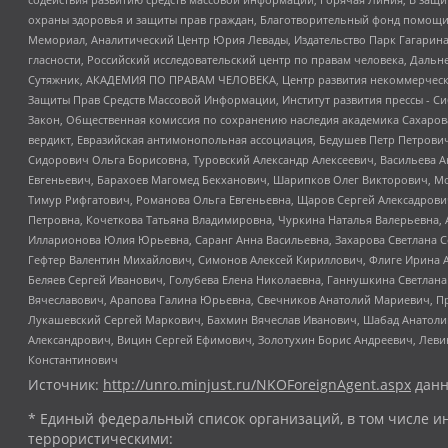
охраны здоровья и защиты прав граждан, Благотворительный фонд помощи ос
Мемориал, Аналитический Центр Юрия Левады, Издательство Парк Гагарина
гласности, Российский исследовательский центр по правам человека, Даль
Сутяжник, АКАДЕМИЯ ПО ПРАВАМ ЧЕЛОВЕКА, Центр развития некоммерческих
Защиты Прав Средств Массовой Информации, Институт развития прессы - Си
Закон, Общественная комиссия по сохранению наследия академика Сахаров
вердикт, Евразийская антимонопольная ассоциация, Бедушев Петр Петрови
Сидорович Ольга Борисовна, Туровский Александр Алексеевич, Васильева А
Евгеньевич, Барахоев Магомед Бекханович, Шарипков Олег Викторович, М
Тимур Рифгатович, Романова Ольга Евгеньевна, Щаров Сергей Алексадрови
Петровна, Кочеткова Татьяна Владимировна, Чуркина Наталья Валерьевна, 
Илларионова Юлия Юрьевна, Саранг Анна Васильевна, Захарова Светлана 
Гефтер Валентин Михайлович, Симонов Алексей Кириллович, Флиге Ирина 
Беляев Сергей Иванович, Голубева Елена Николаевна, Ганнушкина Светлана
Вячеславович, Арапова Галина Юрьевна, Свечников Анатолий Мариевич, П
Лукашевский Сергей Маркович, Бахмин Вячеслав Иванович, Шабад Анатоли
Александрович, Вицин Сергей Ефимович, Золотухин Борис Андреевич, Леви
Константинович
Источник:
http://unro.minjust.ru/NKOForeignAgent.aspx
данн
* Единый федеральный список организаций, в том числе и
террористическими: