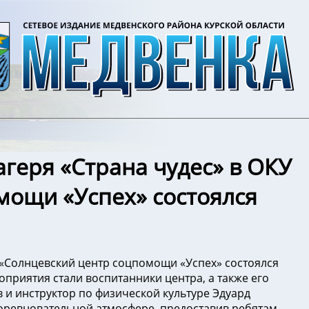
агеря «Страна чудес» в ОКУ
мощи «Успех» состоялся
У «Солнцевский центр соцпомощи «Успех» состоялся
приятия стали воспитанники центра, а также его
 и инструктор по физической культуре Эдуард
оревновательной атмосфере, предоставив ребятам