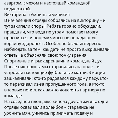
азартом, смехом и настоящей командной
поддержкой.
Викторина: «Умницы и умники!»
В начале дня отряды собрались на викторину – и
тут закипели споры! Ребята горячо обсуждали,
правда ли, что вода по утрам помогает мозгу
проснуться, и почему чипсы не попадают «в
корзину здоровья». Особенно было интересно
наблюдать за тем, как дети не просто выкрикивали
ответы, а объясняли свою точку зрения.
Спортивные игры: адреналин и командный дух
После викторины мы отправились на поле – и
устроили настоящие футбольные матчи. Эмоции
зашкаливали: кто-то радовался каждому пасу, кто-
то переживал из-за пропущенного гола, а кто-то
впервые понял, как важно доверять партнеру по
команде.
На соседней площадке кипела другая жизнь: одни
отряды осваивали волейбол – старались не
уронить мяч, учились принимать подачу и