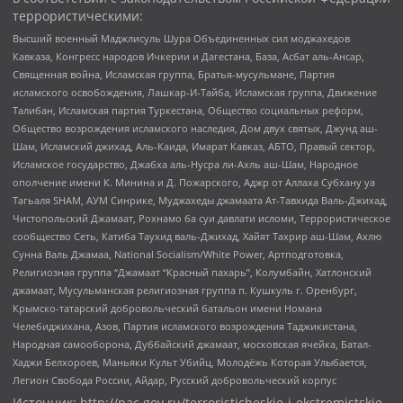
террористическими:
Высший военный Маджлисуль Шура Объединенных сил моджахедов
Кавказа, Конгресс народов Ичкерии и Дагестана, База, Асбат аль-Ансар,
Священная война, Исламская группа, Братья-мусульмане, Партия
исламского освобождения, Лашкар-И-Тайба, Исламская группа, Движение
Талибан, Исламская партия Туркестана, Общество социальных реформ,
Общество возрождения исламского наследия, Дом двух святых, Джунд аш-
Шам, Исламский джихад, Аль-Каида, Имарат Кавказ, АБТО, Правый сектор,
Исламское государство, Джабха аль-Нусра ли-Ахль аш-Шам, Народное
ополчение имени К. Минина и Д. Пожарского, Аджр от Аллаха Субхану уа
Тагьаля SHAM, АУМ Синрике, Муджахеды джамаата Ат-Тавхида Валь-Джихад,
Чистопольский Джамаат, Рохнамо ба суи давлати исломи, Террористическое
сообщество Сеть, Катиба Таухид валь-Джихад, Хайят Тахрир аш-Шам, Ахлю
Сунна Валь Джамаа, National Socialism/White Power, Артподготовка,
Религиозная группа “Джамаат “Красный пахарь”, Колумбайн, Хатлонский
джамаат, Мусульманская религиозная группа п. Кушкуль г. Оренбург,
Крымско-татарский добровольческий батальон имени Номана
Челебиджихана, Азов, Партия исламского возрождения Таджикистана,
Народная самооборона, Дуббайский джамаат, московская ячейка, Батал-
Хаджи Белхороев, Маньяки Культ Убийц, Молодёжь Которая Улыбается,
Легион Свобода России, Айдар, Русский добровольческий корпус
Источник:
http://nac.gov.ru/terroristicheskie-i-ekstremistskie-