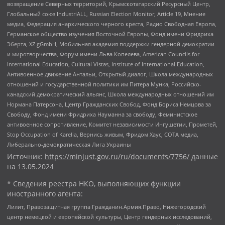
возвращение Северных территорий, Крымскотатарский Ресурсный Центр,
Глобальный союз IndustriALL, Russian Election Monitor, Article 19, Мнение
медиа, Федерация анархического черного креста, Радио Свободная Европа,
Германское общество изучения Восточной Европы, Фонд имени Фридриха
Эберта, XZ gGmbH, Мобильная академия поддержки гендерной демократии
и миротворчества, Форум имени Льва Копелева, American Councils for
International Education, Cultural Vistas, Institute of International Education,
Антивоенное движение Антальи, Открытый диалог, Школа международных
отношений и государственной политики им Питера Мунка, Российско-
канадский демократический альянс, Школа международных отношений им
Нормана Патерсона, Центр Гражданских Свобод, Фонд Бориса Немцова за
Свободу, Фонд имени Фридриха Науманна за свободу, Феминистское
антивоенное сопротивление, Комитет независимости Ингушетии, Прометей,
Stop Occupation of Karelia, Вернись живым, Фридом Хаус, СОТА медиа,
Либерально-демократическая Лига Украины
Источник:
https://minjust.gov.ru/ru/documents/7756/
данные
на
13.05.2024
* Сведения реестра НКО, выполняющих функции
иностранного агента:
Лилит, Правозащитная группа Гражданин.Армия.Право, Нижегородский
центр немецкой и европейской культуры, Центр гендерных исследований,