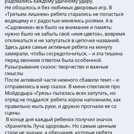
радовались каждому удачному удару.
Не обошлось и без любимых дворовых игр. В
«Третьем лишнем» ребята старались не попасться
водящему и с радостью менялись ролями. А в
«Садовнике» все было на внимание и память:
нужно было не забыть своё «имя-цветок», вовремя
откликаться и не запутаться в цепочке названий.
Здесь даже самые активные ребята на минуту
замирали, чтобы сосредоточиться, – и эта тишина
перед звонким ответом была особенной.
Разыгрывание сказок: творчество и важные
смыслы
После активной части немного сбавили темп – и
отправились в мир сказок. В мини-спектакле про
Мойдодыра «Грязь» пыталась всех запутать, но
отряд не поддался: ребята хором напомнили, как
правильно мыть руки, и дружно прогнали ее со
сцены.
️ В конце дня каждый ребенок получил значок
«Хранитель Луча здоровья». Но самым ценным
стали не значки, а обещания, которые ребята