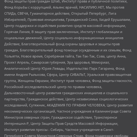
Фонд защиты прав граждан Штаб, Институт права и публичной политики,
Фонд борьбы с коррупцией, Альянс врачей, НАСИЛИЮ.НЕТ, Мы против
СПИДа, СВЕЧА, Гуманитарное действие, Открытый Петербург, Лига
Избирателей, Правовая инициатива, Гражданский Союз, Хасдей Ерушалаим,
Центр поддержки и содействия развитию средств массовой информации,
Горячая Линия, В защиту прав заключенных, Институт глобализации и
социальных движений, Центр социально-информационных инициатив
Действие, Благотворительный фонд охраны здоровья и защиты прав
граждан, Благотворительный фонд помощи осужденным и их семьям, Фонд
Тольятти, Новое время, Серебряная тайга, Так-Так-Так, Сова, центр Анна,
Проект Апрель, Самарская губерния, Эра здоровья, Мемориал,
Аналитический Центр Юрия Левады, Издательство Парк Гагарина, Фонд
имени Андрея Рылькова, Сфера, Центр СИБАЛЬТ, Уральская правозащитная
группа, Женщины Евразии, Институт прав человека, Фонд защиты гласности,
Российский исследовательский центр по правам человека,
Дальневосточный центр развития гражданских инициатив и социального
партнерства, Гражданское действие, Центр независимых социологических
исследований, Сутяжник, АКАДЕМИЯ ПО ПРАВАМ ЧЕЛОВЕКА, Центр развития
некоммерческих организаций, Частное учреждение в Калининграде Совета
Министров северных стран, Гражданское содействие, Трансперенси
Интернешнл-Р, Центр Защиты Прав Средств Массовой Информации,
Институт развития прессы - Сибирь, Частное учреждение в Санкт-
Петербурге Совета Министров Северных Стран, Фонд поддержки свободы