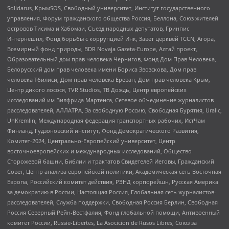
Solidarus, КрымSOS, Свободный университет, Институт государственного
управления, Форум гражданского общества Россия, Беллона, Союз жителей
островов Тисима и Хабомаи, Съезд народных депутатов, Гринпис
Интернешнл, Фонд борьбы с коррупцией Инк, Завет церквей TCCN, Агора,
Всемирный фонд природы, BDR Novaja Gazeta-Europe, Алтай проект,
Образовательный дом прав человека Чернигов, Фонд Дом Прав Человека,
Белорусский дом прав человека имени Бориса Звозскова, Дом прав
человека Тбилиси, Дом прав человека Ереван, Дом прав человека Крым,
Центр дикого лосося, TVR Studios, ТВ Дождь, Центр европейских
исследований им Вилфрида Мартенса, Сетевое объединение журналистов
расследователей, АЛЛАТРА, За свободную Россию, Свободная Бурятия, Uralic,
UnKremlin, Международная федерация транспортных рабочих, ИстЧам
Финланд, Гудзоновский институт, Фонд Демократического Развития,
Комитет-2024, Центрально-Европейский университет, Центр
восточноевропейских и международных исследований, Общество
Сторожевой башни, Библии и трактатов Свидетелей Иеговы, Гражданский
Совет, Центр анализа европейской политики, Академическая сеть Восточная
Европа, Российский комитет действия, РЭНД корпорейшн, Русская Америка
за демократию в России, Настоящая Россия, Глобальная сеть журналистов-
расследователей, Служба поддержки, Свободная Россия Берлин, Свободная
Россия Северный Рейн-Вестфалия, Фонд глобальной помощи, Антивоенный
комитет России, Russie-Libertes, La Asocicion de Rusos Libres, Союз за