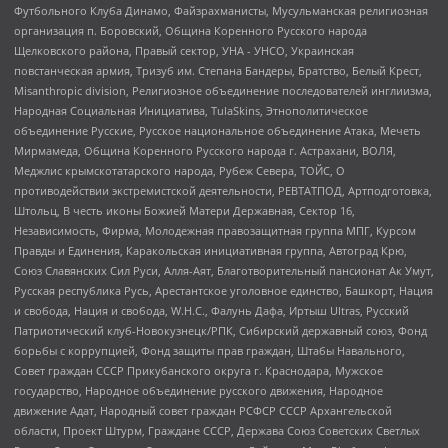
Футбольного Клуба Динамо, Файзрахманисты, Мусульманская религиозная
организация п. Боровский, Община Коренного Русского народа
Щелковского района, Правый сектор, УНА - УНСО, Украинская
повстанческая армия, Тризуб им. Степана Бандеры, Братство, Белый Крест,
Misanthropic division, Религиозное объединение последователей инглиизма,
Народная Социальная Инициатива, TulaSkins, Этнополитическое
объединение Русские, Русское национальное объединение Атака, Мечеть
Мирмамеда, Община Коренного Русского народа г. Астрахани, ВОЛЯ,
Меджлис крымскотатарского народа, Рубеж Севера, ТОЙС, О
противодействии экстремистской деятельности, РЕВТАТПОД, Артподготовка,
Штольц, В честь иконы Божией Матери Державная, Сектор 16,
Независимость, Фирма, Молодежная правозащитная группа МПГ, Курсом
Правды и Единения, Каракольская инициативная группа, Автоград Крю,
Союз Славянских Сил Руси, Алля-Аят, Благотворительный пансионат Ак Умут,
Русская республика Русь, Арестантское уголовное единство, Башкорт, Нация
и свобода, Нация и свобода, W.H.С., Фалунь Дафа, Иртыш Ultras, Русский
Патриотический клуб-Новокузнецк/РПК, Сибирский державный союз, Фонд
борьбы с коррупцией, Фонд защиты прав граждан, Штабы Навального,
Совет граждан СССР Прикубанского округа г. Краснодара, Мужское
государство, Народное объединение русского движения, Народное
движение Адат, Народный совет граждан РСФСР СССР Архангельской
области, Проект Штурм, Граждане СССР, Держава Союз Советских Светлых