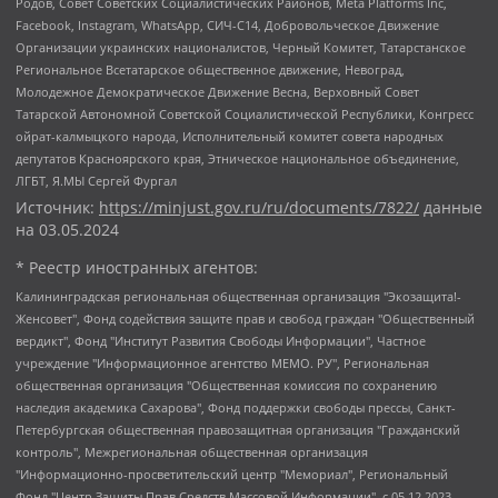
Родов, Совет Советских Социалистических Районов, Meta Platforms Inc,
Facebook, Instagram, WhatsApp, СИЧ-С14, Добровольческое Движение
Организации украинских националистов, Черный Комитет, Татарстанское
Региональное Всетатарское общественное движение, Невоград,
Молодежное Демократическое Движение Весна, Верховный Совет
Татарской Автономной Советской Социалистической Республики, Конгресс
ойрат-калмыцкого народа, Исполнительный комитет совета народных
депутатов Красноярского края, Этническое национальное объединение,
ЛГБТ, Я.МЫ Сергей Фургал
Источник:
https://minjust.gov.ru/ru/documents/7822/
данные
на
03.05.2024
* Реестр иностранных агентов:
Калининградская региональная общественная организация "Экозащита!-Женсовет", Фонд содействия защите прав и свобод граждан "Общественный вердикт", Фонд "Институт Развития Свободы Информации", Частное учреждение "Информационное агентство МЕМО. РУ", Региональная общественная организация "Общественная комиссия по сохранению наследия академика Сахарова", Фонд поддержки свободы прессы, Санкт-Петербургская общественная правозащитная организация "Гражданский контроль", Межрегиональная общественная организация "Информационно-просветительский центр "Мемориал", Региональный Фонд "Центр Защиты Прав Средств Массовой Информации", с 05.12.2023 Фонд "Центр Защиты Прав Средств массовой информации", Региональная общественная благотворительная организация помощи беженцам и мигрантам "Гражданское содействие", Негосударственное образовательное учреждение дополнительного профессионального образования (повышение квалификации) специалистов "АКАДЕМИЯ ПО ПРАВАМ ЧЕЛОВЕКА", Свердловская региональная общественная организация "Сутяжник", Автономная некоммерческая организация "Центр независимых социологических исследований", Союз общественных объединений "Российский исследовательский центр по правам человека", Региональное общественное учреждение научно-информационный центр "МЕМОРИАЛ", Некоммерческая организация "Фонд защиты гласности", Автономная некоммерческая организация "Институт прав человека", Городская общественная организация "Екатеринбургское общество "МЕМОРИАЛ", Городская общественная организация "Рязанское историко-просветительское и правозащитное общество "Мемориал" (Рязанский Мемориал), Челябинский региональный орган общественной самодеятельности – женское общественное объединение "Женщины Евразии", Челябинский региональный орган общественной самодеятельности "Уральская правозащитная группа", Фонд содействия защите здоровья и социальной справедливости имени Андрея Рылькова, Автономная Некоммерческая Организация "Аналитический Центр Юрия Левады", Автономная некоммерческая организация социальной поддержки населения "Проект Апрель", Региональная общественная организация помощи женщинам и детям, находящимся в кризисной ситуации "Информационно-методический центр "Анна", Фонд содействия развитию массовых коммуникаций и правовому просвещению "Так-так-Так", Фонд содействия устойчивому развитию "Серебряная тайга", Свердловский региональный общественный фонд социальных проектов "Новое время", "Idel.Реалии", Кавказ.Реалии, Крым.Реалии, Телеканал Настоящее Время, Татаро-башкирская служба Радио Свобода (Azatliq Radiosi), Радио Свободная Европа/Радио Свобода (PCE/PC), "Сибирь.Реалии", "Фактограф", Благотворительный фонд помощи осужденным и их семьям, Автономная некоммерческая организация "Институт глобализации и социальных движений", Фонд "В защиту прав заключенных", Частное учреждение "Центр поддержки и содействия развитию средств массовой информации", Пензенский региональный общественный благотворительный фонд "Гражданский союз", "Север.Реалии", Некоммерческая организация Фонд "Правовая инициатива", Общество с ограниченной ответственностью "Радио Свободная Европа/Радио Свобода", Чешское информационное агентство "MEDIUM-ORIENT", Красноярская региональная общественная организация "Мы против СПИДа", Камалягин Денис Николаевич, Маркелов Сергей Евгеньевич, Пономарев Лев Александрович, Савицкая Людмила Алексеевна, Автономная некоммерческая организация "Центр по работе с проблемой насилия "НАСИЛИЮ.НЕТ", Межрегиональный профессиональный союз работников здравоохранения "Альянс врачей", Юридическое лицо, зарегистрированное в Латвийской Республике, SIA "Medusa Project" (регистрационный номер 40103797863, дата регистрации 10.06.2014), Некоммерческая организация "Фонд по борьбе с коррупцией", Автономная некоммерческая организация "Институт права и публичной политики", Баданин Роман Сергеевич, Гликин Максим Александрович, Железнова Мария Михайловна, Лукьянова Юлия Сергеевна, Маетная Елизавета Витальевна, Маняхин Петр Борисович, Чуракова Ольга Владимировна, Ярош Юлия Петровна, Юридическое лицо "The Insider SIA", зарегистрированное в Риге, Латвийская Республика (дата регистрации 26.06.2015), являющееся администратором доменного имени интернет-издания "The Insider SIA", https://theins.ru, Постернак Алексей Евгеньевич, Рубин Михаил Аркадьевич, Анин Роман Александрович, Юридическое лицо Istories fonds, зарегистрированное в Латвийской Республике (регистрационный номер 50008295751, дата регистрации 24.02.2020), Великовский Дмитрий Александрович, Долинина Ирина Николаевна, Мароховская Алеся Алексеевна, Шлейнов Роман Юрьевич, Шмагун Олеся Валентиновна, Общество с ограниченной ответственностью "Альтаир 2021", Общество с ограниченной ответственностью "Вега 2021", Общество с ограниченной ответственностью "Главный редактор 2021", Общество с ограниченной ответственностью "Ромашки монолит", Важенков Артем Валерьевич, Ивановская областная общественная организация "Центр гендерных исследований", Гурман Юрий Альбертович, Медиапроект "ОВД-Инфо", Егоров Владимир Владимирович, Жилинский Владимир Александрович, Общество с ограниченной ответственностью "ЗП", Иванова София Юрьевна, Карезина Инна Павловна, Кильтау Екатерина Викторовна, Петров Алексей Викторович, Пискунов Сергей Евгеньевич, Смирнов Сергей Сергеевич, Тихонов Михаил Сергеевич, Общество с ограниченной ответственностью "ЖУРНАЛИСТ-ИНОСТРАННЫЙ АГЕНТ", Арапова Галина Юрьевна, Вольтская Татьяна Анатольевна, Американская компания "Mason G.E.S. Anonymous Foundation" (США), являющаяся владельцем интернет-издания https://mnews.world/, Компания "Stichting Bellingcat", зарегистрированная в Нидерландах (дата регистрации 11.07.2018), Захаров Андрей Вячеславович, Клепиковская Екатерина Дмитриевна, Общество с ограниченной ответственностью "МЕМО", Перл Роман Александрович, Симонов Евгений Алексеевич, Соловьева Елена Анатольевна, Сотников Даниил Владимирович, Сурначева Елизавета Дмитриевна, Автономная некоммерческая организация по защите прав человека и информированию населения "Якутия – Наше Мнение", Общество с ограниченной ответственностью "Москоу диджитал медиа", с 26.01.2023 Общество с ограниченной ответственностью "Чайка Белые сады", Ветошкина Валерия Валерьевна, Заговора Максим Александрович, Межрегиональное общественное движение "Российская ЛГБТ - сеть", Оленичев Максим Владимирович, Павлов Иван Юрьевич, Скворцова Елена Сергеевна, Общество с ограниченной ответственностью "Как бы инагент", Кочетков Игорь Викторович, Общество с ограниченной ответственностью "Честные выборы", Еланчик Олег Александрович, Общество с ограниченной ответственностью "Нобелевский призыв", Гималова Регина Эмилевна, Григорьев Андрей Валерьевич, Григорьева Алина Александровна, Ассоциация по содействию защите прав призывников, альтернативнослужащих и военнослужащих "Правозащитная группа "Гражданин.Армия.Право", Хисамова Регина Фаритовна, Автономная некоммерческая организация по реализации социально-правовых программ "Лилит", Дальневосточное общественное движение "Маяк", Санкт-Петербургская ЛГБТ-инициативная группа "Выход", Инициативная группа ЛГБТ+ "Реверс", Алексеев Андрей Викторович, Бекбулатова Таисия Львовна, Беляев Иван Михайлович, Владыкина Елена Сергеевна, Гельман Марат Александрович, Никульшина Вероника Юрьевна, Толоконникова Надежда Андреевна, Шендерович Виктор Анатольевич, Общество с ограниченной ответственностью "Данное сообщение", Общество с ограниченной ответственностью Издательский дом "Новая глава", Айнбиндер Александра Александровна, Московский комьюнити-центр для ЛГБТ+инициатив, Благотворительный фонд развития филантропии, Deutsche Welle (Германия, Kurt-Schumacher-Strasse 3, 53113 Bonn), Борзунова Мария Михайловна, Воробьев Виктор Викторович, Голубева Анна Львовна, Константинова Алла Михайловна, Малкова Ирина Владимировна, Мурадов Мурад Абдулгалимович, Осетинская Елизавета Николаевна, Понасенков Евгений Николаевич, Ганапольский Матвей Юрьевич, Киселев Евгений Алексеевич, Борухович Ирина Григорьевна, Дремин Иван Тимофеевич, Дубровский Дмитрий Викторович, Красноярская региональная общественная организация поддержки и развития альтернативных образовательных технологий и межкультурных коммуникаций "ИНТЕРРА", Маяковская Екатерина Алексеевна, Фейгин Марк Захарович, Филимонов Андрей Викторович, Дзугкоева Регина Николаевна, Доброхотов Роман Александрович, Дудь Юрий Александрович, Елкин Сергей Владимирович, Кругликов Кирилл Игоревич, Сабунаева Мария Леонидовна, Семенов Алексей Владимирович, Шаинян Карен Багратович, Шульман Екатерина Михайловна, Асафьев Артур Валерьевич, Вахштайн Виктор Семенович, Венедиктов Алексей Алексеевич, Лушникова Екатерина Евгеньевна, Волков Леонид Михайлович, Невзоров Александр Глебович, Пархоменко Сергей Борисович, Сироткин Ярослав Николаевич, Кара-Мурза Владимир Владимирович, Баранова Наталья Владимировна, Гозман Леонид Яковлевич, Кагарлицкий Борис Юльевич, Климарев Михаил Валерьевич, Милов Владимир Станиславович, Автономная некоммерческая организация Краснодарский центр современного искусства "Типография", Моргенштерн Алишер Тагирович, Соболь Любовь Эдуардовна, Общество с ограниченной ответственностью "ЛИЗА НОРМ", Каспаров Гарри Кимович, Ходорковский Михаил Борисович, Общество с ограниченной ответственностью "Апрельские тезисы", Данилович Ирина Брониславовна, Кашин Олег Владимирович, Петров Николай Владимирович, Пивоваров Алексей Владимирович, Соколов Михаил Владимирович, Цветкова Юлия Владимировна, Чичваркин Евгений Александрович, Комитет против пыток/Команда против пыток, Общество с ограниченной ответственностью "Первый научный", Общество с ограниченной ответственностью "Вертолет и ко", Белоцерковская Вероника Борисовна, Кац Максим Евгеньевич, Лазарева Татьяна Юрьевна, Шаведдинов Руслан Табризович, Яшин Илья Валерьевич, Общество с ограниченной ответственностью "Иноагент ААВ", Алешковский Дмитрий Петрович, Альбац Евгения Марковна, Быков Дмитрий Львович, Галямина Юлия Евгеньевна, Лойко Сергей Леонидович, Мартынов Кирилл Константинович, Медведев Сергей Александрович, Крашенинников Федор Геннадиевич, Гордеева Катерина Вл