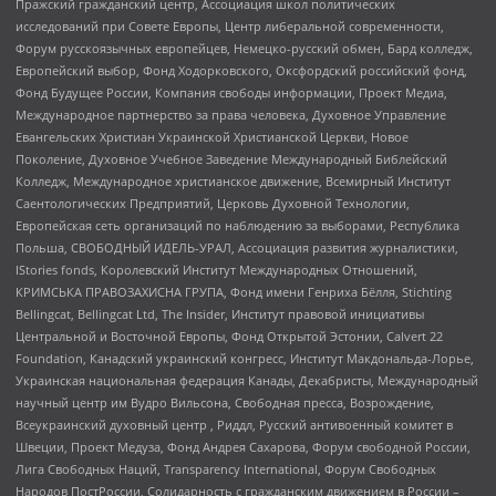
Пражский гражданский центр, Ассоциация школ политических
исследований при Совете Европы, Центр либеральной современности,
Форум русскоязычных европейцев, Немецко-русский обмен, Бард колледж,
Европейский выбор, Фонд Ходорковского, Оксфордский российский фонд,
Фонд Будущее России, Компания свободы информации, Проект Медиа,
Международное партнерство за права человека, Духовное Управление
Евангельских Христиан Украинской Христианской Церкви, Новое
Поколение, Духовное Учебное Заведение Международный Библейский
Колледж, Международное христианское движение, Всемирный Институт
Саентологических Предприятий, Церковь Духовной Технологии,
Европейская сеть организаций по наблюдению за выборами, Республика
Польша, СВОБОДНЫЙ ИДЕЛЬ-УРАЛ, Ассоциация развития журналистики,
IStories fonds, Королевский Институт Международных Отношений,
КРИМСЬКА ПРАВОЗАХИСНА ГРУПА, Фонд имени Генриха Бёлля, Stichting
Bellingcat, Bellingcat Ltd, The Insider, Институт правовой инициативы
Центральной и Восточной Европы, Фонд Открытой Эстонии, Calvert 22
Foundation, Канадский украинский конгресс, Институт Макдональда-Лорье,
Украинская национальная федерация Канады, Декабристы, Международный
научный центр им Вудро Вильсона, Свободная пресса, Возрождение,
Всеукраинский духовный центр , Риддл, Русский антивоенный комитет в
Швеции, Проект Медуза, Фонд Андрея Сахарова, Форум свободной России,
Лига Свободных Наций, Transparеncy International, Форум Свободных
Народов ПостРоссии, Солидарность с гражданским движением в России –