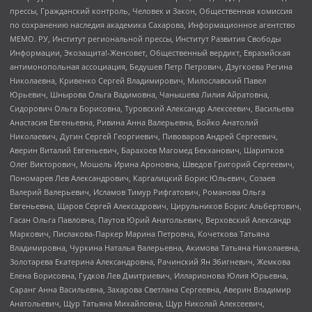
прессы, Гражданский контроль, Человек и Закон, Общественная комиссия
по сохранению наследия академика Сахарова, Информационное агентство
МЕМО. РУ, Институт региональной прессы, Институт Развития Свободы
Информации, Экозащита!-Женсовет, Общественный вердикт, Евразийская
антимонопольная ассоциация, Бедушев Петр Петрович, Дзугкоева Регина
Николаевна, Кривенко Сергей Владимирович, Милославский Павел
Юрьевич, Шнырова Ольга Вадимовна, Чанышева Лилия Айратовна,
Сидорович Ольга Борисовна, Туровский Александр Алексеевич, Васильева
Анастасия Евгеньевна, Ривина Анна Валерьевна, Бойко Анатолий
Николаевич, Дугин Сергей Георгиевич, Пивоваров Андрей Сергеевич,
Аверин Виталий Евгеньевич, Барахоев Магомед Бекханович, Шарипков
Олег Викторович, Мошель Ирина Ароновна, Шведов Григорий Сергеевич,
Пономарев Лев Александрович, Каргалицкий Борис Юльевич, Созаев
Валерий Валерьевич, Исламов Тимур Рифгатович, Романова Ольга
Евгеньевна, Щаров Сергей Алексадрович, Цирульников Борис Альбертович,
Гасан Ольга Павловна, Паутов Юрий Анатольевич, Верховский Александр
Маркович, Пислакова-Паркер Марина Петровна, Кочеткова Татьяна
Владимировна, Чуркина Наталья Валерьевна, Акимова Татьяна Николаевна,
Золотарева Екатерина Александровна, Рачинский Ян Збигневич, Жемкова
Елена Борисовна, Гудков Лев Дмитриевич, Илларионова Юлия Юрьевна,
Саранг Анна Васильевна, Захарова Светлана Сергеевна, Аверин Владимир
Анатольевич, Щур Татьяна Михайловна, Щур Николай Алексеевич,