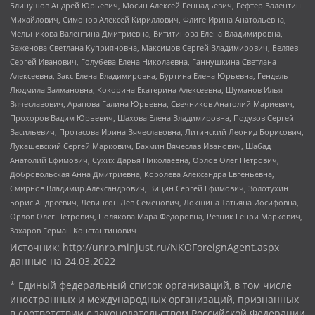
Блинушов Андрей Юрьевич, Мосин Алексей Геннадьевич, Гефтер Валентин
Михайлович, Симонов Алексей Кириллович, Флиге Ирина Анатольевна,
Мельникова Валентина Дмитриевна, Вититинова Елена Владимировна,
Баженова Светлана Куприяновна, Максимов Сергей Владимирович, Беляев
Сергей Иванович, Голубева Елена Николаевна, Ганнушкина Светлана
Алексеевна, Закс Елена Владимировна, Буртина Елена Юрьевна, Гендель
Людмила Залмановна, Кокорина Екатерина Алексеевна, Шуманов Илья
Вячеславович, Арапова Галина Юрьевна, Свечников Анатолий Мариевич,
Прохоров Вадим Юрьевич, Шахова Елена Владимировна, Подузов Сергей
Васильевич, Протасова Ирина Вячеславовна, Литинский Леонид Борисович,
Лукашевский Сергей Маркович, Бахмин Вячеслав Иванович, Шабад
Анатолий Ефимович, Сухих Дарья Николаевна, Орлов Олег Петрович,
Добровольская Анна Дмитриевна, Королева Александра Евгеньевна,
Смирнов Владимир Александрович, Вицин Сергей Ефимович, Золотухин
Борис Андреевич, Левинсон Лев Семенович, Локшина Татьяна Иосифовна,
Орлов Олег Петрович, Полякова Мара Федоровна, Резник Генри Маркович,
Захаров Герман Константинович
Источник:
http://unro.minjust.ru/NKOForeignAgent.aspx
данные на
24.03.2022
* Единый федеральный список организаций, в том числе
иностранных и международных организаций, признанных
в соответствии с законодательством Российской Федерации