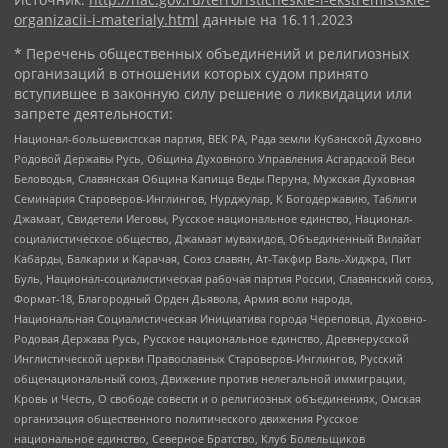
organizacii-i-materialy.html
данные на
16.11.2023
* Перечень общественных объединений и религиозных
организаций в отношении которых судом принято
вступившее в законную силу решение о ликвидации или
запрете деятельности:
Национал-большевистская партия, ВЕК РА, Рада земли Кубанской Духовно
Родовой Державы Русь, Община Духовного Управления Асгардской Веси
Беловодья, Славянская Община Капища Веды Перуна, Мужская Духовная
Семинария Староверов-Инглингов, Нурджулар, К Богодержавию, Таблиги
Джамаат, Свидетели Иеговы, Русское национальное единство, Национал-
социалистическое общество, Джамаат мувахидов, Объединенный Вилайат
Кабарды, Балкарии и Карачая, Союз славян, Ат-Такфир Валь-Хиджра, Пит
Буль, Национал-социалистическая рабочая партия России, Славянский союз,
Формат-18, Благородный Орден Дьявола, Армия воли народа,
Национальная Социалистическая Инициатива города Череповца, Духовно-
Родовая Держава Русь, Русское национальное единство, Древнерусской
Инглистической церкви Православных Староверов-Инглингов, Русский
общенациональный союз, Движение против нелегальной иммиграции,
Кровь и Честь, О свободе совести и о религиозных объединениях, Омская
организация общественного политического движения Русское
национальное единство, Северное Братство, Клуб Болельщиков