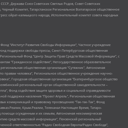
СССР, Держава Союз Советских Светлых Родов, Совет Советских
в, Черный Комитет, Татарстанское Региональное Всетатарское общественное
гресс ойрат-калмыцкого народа, Исполнительный комитет совета народных
евосточное общественное движение "Маяк", Санкт-Петербургская ЛГБТ-инициативная группа "Выход", Инициативная группа ЛГБТ+ "Реверс", Алексеев Андрей Викторович, Бекбулатова Таисия Львовна, Беляев Иван Михайлович, Владыкина Елена Сергеевна, Гельман Марат Александрович, Никульшина Вероника Юрьевна, Толоконникова Надежда Андреевна, Шендерович Виктор Анатольевич, Общество с ограниченной ответственностью "Данное сообщение", Общество с ограниченной ответственностью Издательский дом "Новая глава", Айнбиндер Александра Александровна, Московский комьюнити-центр для ЛГБТ+инициатив, Благотворительный фонд развития филантропии, Deutsche Welle (Германия, Kurt-Schumacher-Strasse 3, 53113 Bonn), Борзунова Мария Михайловна, Воробьев Виктор Викторович, Голубева Анна Львовна, Константинова Алла Михайловна, Малкова Ирина Владимировна, Мурадов Мурад Абдулгалимович, Осетинская Елизавета Николаевна, Понасенков Евгений Николаевич, Ганапольский Матвей Юрьевич, Киселев Евгений Алексеевич, Борухович Ирина Григорьевна, Дремин Иван Тимофеевич, Дубровский Дмитрий Викторович, Красноярская региональная общественная организация поддержки и развития альтернативных образовательных технологий и межкультурных коммуникаций "ИНТЕРРА", Маяковская Екатерина Алексеевна, Фейгин Марк Захарович, Филимонов Андрей Викторович, Дзугкоева Регина Николаевна, Доброхотов Роман Александрович, Дудь Юрий Александрович, Елкин Сергей Владимирович, Кругликов Кирилл Игоревич, Сабунаева Мария Леонидовна, Семенов Алексей Владимирович, Шаинян Карен Багратович, Шульман Екатерина Михайловна, Асафьев Артур Валерьевич, Вахштайн Виктор Семенович, Венедиктов Алексей Алексеевич, Лушникова Екатерина Евгеньевна, Волков Леонид Михайлович, Невзоров Александр Глебович, Пархоменко Сергей Борисович, Сироткин Ярослав Николаевич, Кара-Мурза Владимир Владимирович, Баранова Наталья Владимировна, Гозман Леонид Яковлевич, Кагарлицкий Борис Юльевич, Климарев Михаил Валерьевич, Милов Владимир Станиславович, Автономная некоммерческая организация Краснодарский центр современного искусства "Типография", Моргенштерн Алишер Тагирович, Соболь Любовь Эдуардовна, Общество с ограниченной ответственностью "ЛИЗА НОРМ", Каспаров Гарри Кимович, Ходорковский Михаил Борисович, Общество с ограниченной ответственностью "Апрельские тезисы", Данилович Ирина Брониславовна, Кашин Олег Владимирович, Петров Николай Владимирович, Пивоваров Алексей Владимирович, Соколов Михаил Владимирович, Цветкова Юлия Владимировна, Чичваркин Евгений Александрович, Комитет против пыток/Команда против пыток, Общество с ограниченной ответственностью "Первый научный", Общество с ограниченной ответственностью "Вертолет и ко", Белоцерковская Вероника Борисовна, Кац Максим Евгеньевич, Лазарева Татьяна Юрьевна, Шаведдинов Руслан Табризович, Яшин Илья Валерьевич, Общество с ограниченной ответственностью "Иноагент ААВ", Алешковский Дмитрий Петрович, Альбац Евгения Марковна, Быков Дмитрий Львович, Галямина Юлия Евгеньевна, Лойко Сергей Леонидович, Мартынов Кирилл Константинович, Медведев Сергей Александрович, Крашенинников Федор Геннадиевич, Гордеева Катерина Вл