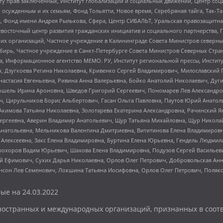
иту прав заключенных, Институт глобализации и социальных движений, Центр 
ужденным и их семьям, Фонд Тольятти, Новое время, Серебряная тайга, Так-Так-
, Фонд имени Андрея Рылькова, Сфера, Центр СИБАЛЬТ, Уральская правозащитна
невосточный центр развития гражданских инициатив и социального партнерства, 
 организаций, Частное учреждение в Калининграде Совета Министров северных 
бирь, Частное учреждение в Санкт-Петербурге Совета Министров Северных Стра
а, Информационное агентство МЕМО. РУ, Институт региональной прессы, Инсти
ч, Дзугкоева Регина Николаевна, Кривенко Сергей Владимирович, Милославски
настасия Евгеньевна, Ривина Анна Валерьевна, Бойко Анатолий Николаевич, Дуг
ошель Ирина Ароновна, Шведов Григорий Сергеевич, Пономарев Лев Александро
ч, Цирульников Борис Альбертович, Гасан Ольга Павловна, Паутов Юрий Анато
Акимова Татьяна Николаевна, Золотарева Екатерина Александровна, Рачинский Я
Сергеевна, Аверин Владимир Анатольевич, Щур Татьяна Михайловна, Щур Никола
Анатольевна, Мельникова Валентина Дмитриевна, Вититинова Елена Владимировн
 Алексеевна, Закс Елена Владимировна, Буртина Елена Юрьевна, Гендель Людмил
рохоров Вадим Юрьевич, Шахова Елена Владимировна, Подузов Сергей Васильеви
й Ефимович, Сухих Дарья Николаевна, Орлов Олег Петрович, Добровольская Анн
нсон Лев Семенович, Локшина Татьяна Иосифовна, Орлов Олег Петрович, Поляк
ые на
24.03.2022
ностранных и международных организаций, признанных в соотв