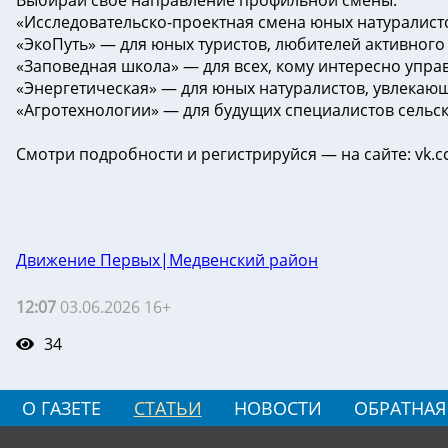
Выбирай своё направление профильной смены:
«Исследовательско-проектная смена юных натуралисто
«ЭкоПуть» — для юных туристов, любителей активного
«Заповедная школа» — для всех, кому интересно упра
«Энергетическая» — для юных натуралистов, увлекающ
«Агротехнологии» — для будущих специалистов сельск
Смотри подробности и регистрируйся — на сайте: vk.c
Движение Первых|Медвенский район
12:07
03.06.2026 16+
34
О ГАЗЕТЕ
СТАТЬИ
НОВОСТИ
ОБРАТНАЯ