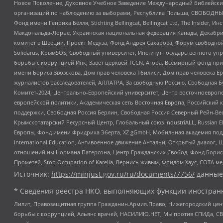
Новое Поколение, Духовное Учебное Заведение Международный Библейский
организаций по наблюдению за выборами, Республика Польша, СВОБОДНЫЙ
Фонд имени Генриха Бёлля, Stichting Bellingcat, Bellingcat Ltd, The Inside
Макдональда-Лорье, Украинская национальная федерация Канады, Декабрис
комитет в Швеции, Проект Медуза, Фонд Андрея Сахарова, Форум свободной 
Solidarus, КрымSOS, Свободный университет, Институт государственного у
борьбы с коррупцией Инк, Завет церквей TCCN, Агора, Всемирный фонд при
имени Бориса Звозскова, Дом прав человека Тбилиси, Дом прав человека Ер
журналистов расследователей, АЛЛАТРА, За свободную Россию, Свободная Б
Комитет-2024, Центрально-Европейский университет, Центр восточноевроп
европейской политики, Академическая сеть Восточная Европа, Российский к
поддержки, Свободная Россия Берлин, Свободная Россия Северный Рейн-Вест
Крымскотатарский Ресурсный Центр, Глобальный союз IndustriALL, Russian E
Европы, Фонд имени Фридриха Эберта, XZ gGmbH, Мобильная академия поддержк
International Education, Антивоенное движение Антальи, Открытый диало
отношений им Нормана Патерсона, Центр Гражданских Свобод, Фонд Бориса
Прометей, Stop Occupation of Karelia, Вернись живым, Фридом Хаус, СОТА 
Источник:
https://minjust.gov.ru/ru/documents/7756/
данные
* Сведения реестра НКО, выполняющих функции иностранн
Лилит, Правозащитная группа Гражданин.Армия.Право, Нижегородский цент
борьбы с коррупцией, Альянс врачей, НАСИЛИЮ.НЕТ, Мы против СПИДа, СВЕ