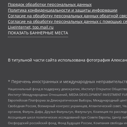
Порядок обработки персональных данных
Политика конфиденциальности и защиты информации
Согласие на обработку персональных данных обратной свя
Согласие на обработку персональных данных с помощью се
LiveInternet, top.mail.ru
ПОКАЗАТЬ БАННЕРНЫЕ МЕСТА
В титульной части сайта использована фотография Алексан
* Перечень иностранных и международных неправительств
Национальный фонд в поддержку демократии, Институт Открытое Общество
Институт Международных Отношений, MEDIA DEVELOPMENT INVESTMENT FUND,
Европейская Платформа за Демократические Выборы, Международный цент
Свободная Россия, Всемирный конгресс украинцев, Атлантический совет, Ч
органов, Фалунь Дафа, Друзья Фалуньгун, Фалуньгун, Коалиция по рассле
Ассоциация школ политических исследований при Совете Европы, Центр ли
Оксфордский российский фонд, Фонд Будущее России, Компания свободы ин