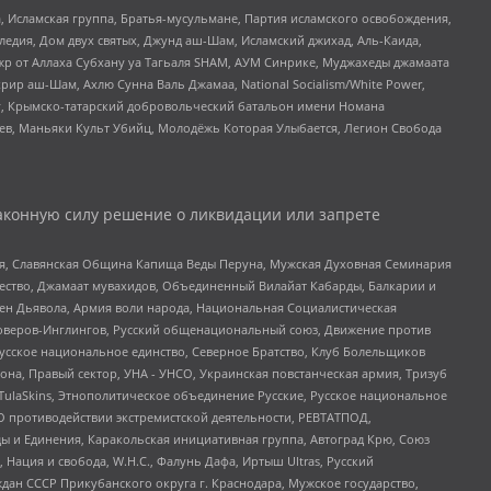
 Исламская группа, Братья-мусульмане, Партия исламского освобождения,
едия, Дом двух святых, Джунд аш-Шам, Исламский джихад, Аль-Каида,
жр от Аллаха Субхану уа Тагьаля SHAM, АУМ Синрике, Муджахеды джамаата
рир аш-Шам, Ахлю Сунна Валь Джамаа, National Socialism/White Power,
рг, Крымско-татарский добровольческий батальон имени Номана
оев, Маньяки Культ Убийц, Молодёжь Которая Улыбается, Легион Свобода
аконную силу решение о ликвидации или запрете
ья, Славянская Община Капища Веды Перуна, Мужская Духовная Семинария
щество, Джамаат мувахидов, Объединенный Вилайат Кабарды, Балкарии и
ден Дьявола, Армия воли народа, Национальная Социалистическая
роверов-Инглингов, Русский общенациональный союз, Движение против
усское национальное единство, Северное Братство, Клуб Болельщиков
а, Правый сектор, УНА - УНСО, Украинская повстанческая армия, Тризуб
 TulaSkins, Этнополитическое объединение Русские, Русское национальное
О противодействии экстремистской деятельности, РЕВТАТПОД,
ы и Единения, Каракольская инициативная группа, Автоград Крю, Союз
 Нация и свобода, W.H.С., Фалунь Дафа, Иртыш Ultras, Русский
ан СССР Прикубанского округа г. Краснодара, Мужское государство,