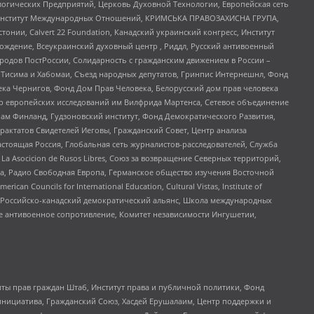
огических Предприятий, Церковь Духовной Технологии, Европейская сеть
ий Институт Международных Отношений, КРИМСЬКА ПРАВОЗАХИСНА ГРУПА,
стонии, Calvert 22 Foundation, Канадский украинский конгресс, Институт
ждение, Всеукраинский духовный центр , Риддл, Русский антивоенный
ародов ПостРоссии, Солидарность с гражданским движением в России –
в Тисима и Хабомаи, Съезд народных депутатов, Гринпис Интернешнл, Фонд
ека Чернигов, Фонд Дом Прав Человека, Белорусский дом прав человека
нтр европейских исследований им Вилфрида Мартенса, Сетевое объединение
Чам Финланд, Гудзоновский институт, Фонд Демократического Развития,
актатов Свидетелей Иеговы, Гражданский Совет, Центр анализа
астоящая Россия, Глобальная сеть журналистов-расследователей, Служба
a Asocicion de Rusos Libres, Союз за возвращение Северных территорий,
еста, Радио Свободная Европа, Германское общество изучения Восточной
ouncils for International Education, Cultural Vistas, Institute of
, Российско-канадский демократический альянс, Школа международных
е антивоенное сопротивление, Комитет независимости Ингушетии,
ты прав граждан Штаб, Институт права и публичной политики, Фонд
инициатива, Гражданский Союз, Хасдей Ерушалаим, Центр поддержки и