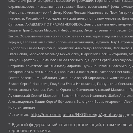
содействия развитию средств массовой информации, Горячая Линия, В защ
охраны здоровья и защиты прав граждан, Благотворительный фонд помощи ос
Мемориал, Аналитический Центр Юрия Левады, Издательство Парк Гагарина
гласности, Российский исследовательский центр по правам человека, Даль
Сутяжник, АКАДЕМИЯ ПО ПРАВАМ ЧЕЛОВЕКА, Центр развития некоммерческих
Защиты Прав Средств Массовой Информации, Институт развития прессы - Си
Закон, Общественная комиссия по сохранению наследия академика Сахаров
вердикт, Евразийская антимонопольная ассоциация, Бедушев Петр Петрови
Сидорович Ольга Борисовна, Туровский Александр Алексеевич, Васильева А
Евгеньевич, Барахоев Магомед Бекханович, Шарипков Олег Викторович, М
Тимур Рифгатович, Романова Ольга Евгеньевна, Щаров Сергей Алексадрови
Петровна, Кочеткова Татьяна Владимировна, Чуркина Наталья Валерьевна, 
Илларионова Юлия Юрьевна, Саранг Анна Васильевна, Захарова Светлана 
Гефтер Валентин Михайлович, Симонов Алексей Кириллович, Флиге Ирина 
Беляев Сергей Иванович, Голубева Елена Николаевна, Ганнушкина Светлана
Вячеславович, Арапова Галина Юрьевна, Свечников Анатолий Мариевич, П
Лукашевский Сергей Маркович, Бахмин Вячеслав Иванович, Шабад Анатоли
Александрович, Вицин Сергей Ефимович, Золотухин Борис Андреевич, Леви
Константинович
Источник:
http://unro.minjust.ru/NKOForeignAgent.aspx
данн
* Единый федеральный список организаций, в том числе и
террористическими: