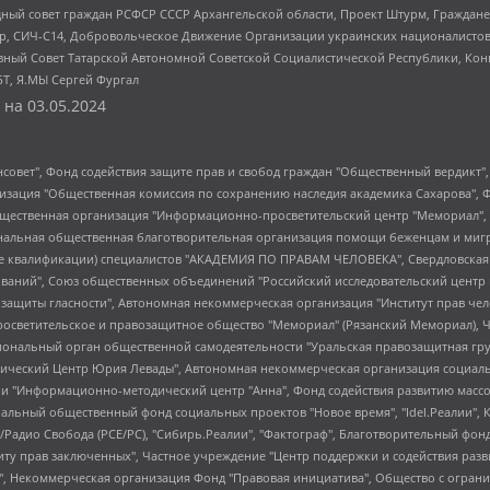
ный совет граждан РСФСР СССР Архангельской области, Проект Штурм, Граждане 
tsApp, СИЧ-С14, Добровольческое Движение Организации украинских националисто
ный Совет Татарской Автономной Советской Социалистической Республики, Кон
БТ, Я.МЫ Сергей Фургал
 на
03.05.2024
мная некоммерческая организация "Центр по работе с проблемой насилия "НАСИЛИЮ.НЕТ", Межрегиональный профессиональный союз работников здравоохранения "Альянс врачей", Юридическое лицо, зарегистрированное в Латвийской Республике, SIA "Medusa Project" (регистрационный номер 40103797863, дата регистрации 10.06.2014), Некоммерческая организация "Фонд по борьбе с коррупцией", Автономная некоммерческая организация "Институт права и публичной политики", Баданин Роман Сергеевич, Гликин Максим Александрович, Железнова Мария Михайловна, Лукьянова Юлия Сергеевна, Маетная Елизавета Витальевна, Маняхин Петр Борисович, Чуракова Ольга Владимировна, Ярош Юлия Петровна, Юридическое лицо "The Insider SIA", зарегистрированное в Риге, Латвийская Республика (дата регистрации 26.06.2015), являющееся администратором доменного имени интернет-издания "The Insider SIA", https://theins.ru, Постернак Алексей Евгеньевич, Рубин Михаил Аркадьевич, Анин Роман Александрович, Юридическое лицо Istories fonds, зарегистрированное в Латвийской Республике (регистрационный номер 50008295751, дата регистрации 24.02.2020), Великовский Дмитрий Александрович, Долинина Ирина Николаевна, Мароховская Алеся Алексеевна, Шлейнов Роман Юрьевич, Шмагун Олеся Валентиновна, Общество с ограниченной ответственностью "Альтаир 2021", Общество с ограниченной ответственностью "Вега 2021", Общество с ограниченной ответственностью "Главный редактор 2021", Общество с ограниченной ответственностью "Ромашки монолит", Важенков Артем Валерьевич, Ивановская областная общественная организация "Центр гендерных исследований", Гурман Юрий Альбертович, Медиапроект "ОВД-Инфо", Егоров Владимир Владимирович, Жилинский Владимир Александрович, Общество с ограниченной ответственностью "ЗП", Иванова София Юрьевна, Карезина Инна Павловна, Кильтау Екатерина Викторовна, Петров Алексей Викторович, Пискунов Сергей Евгеньевич, Смирнов Сергей Сергеевич, Тихонов Михаил Сергеевич, Общество с ограниченной ответственностью "ЖУРНАЛИСТ-ИНОСТРАННЫЙ АГЕНТ", Арапова Галина Юрьевна, Вольтская Татьяна Анатольевна, Американская компания "Mason G.E.S. Anonymous Foundation" (США), являющаяся владельцем интернет-издания https://mnews.world/, Компания "Stichting Bellingcat", зарегистрированная в Нидерландах (дата регистрации 11.07.2018), Захаров Андрей Вячеславович, Клепиковская Екатерина Дмитриевна, Общество с ограниченной ответственностью "МЕМО", Перл Роман Александрович, Симонов Евгений Алексеевич, Соловьева Елена Анатольевна, Сотников Даниил Владимирович, Сурначева Елизавета Дмитриевна, Автономная некоммерческая организация по защите прав человека и информированию населения "Якутия – Наше Мнение", Общество с ограниченной ответственностью "Москоу диджитал медиа", с 26.01.2023 Общество с ограниченной ответственностью "Чайка Белые сады", Ветошкина Валерия Валерьевна, Заговора Максим Александрович, Межрегиональное общественное движение "Российская ЛГБТ - сеть", Оленичев Максим Владимирович, Павлов Иван Юрьевич, Скворцова Елена Сергеевна, Общество с ограниченной ответственностью "Как бы инагент", Кочетков Игорь Викторович, Общество с ограниченной ответственностью "Честные выборы", Еланчик Олег Александрович, Общество с ограниченной ответственностью "Нобелевский призыв", Гималова Регина Эмилевна, Григорьев Андрей Валерьевич, Григорьева Алина Александровна, Ассоциация по содействию защите прав призывников, альтернативнослужащих и военнослужащих "Правозащитная группа "Гражданин.Армия.Право", Хисамова Регина Фаритовна, Автономная некоммерческая организация по реализации социально-правовых программ "Лилит", Дальн