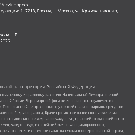
ИА «Инфорос».
едакции: 117218, Россия, г. Москва, ул. Кржижановского,
хова Н.В.
2026
льной на территории Российской Федерации:
кономическому и правовому развитию, Национальный Демократический
менной России, Черноморский фонд регионального сотрудничества,
, Тихоокеанский центр защиты окружающей среды и природных ресурсов,
 Хармони, Родники дракона, Врачи против насильственного извлечения
по расследованию преследований Фалуньгун, Пражский гражданский центр,
бмен, Бард колледж, Европейский выбор, Фонд Ходорковского,
ное Управление Евангельских Христиан Украинской Христианской Церкви,