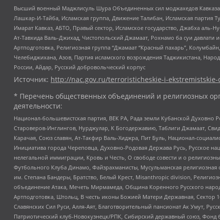
Высший военный Маджлисуль Шура Объединенных сил моджахедов Кавказа, Ко
Лашкар-И-Тайба, Исламская группа, Движение Талибан, Исламская партия Т
Имарат Кавказ, АБТО, Правый сектор, Исламское государство, Джабха аль-
Ат-Тавхида Валь-Джихад, Чистопольский Джамаат, Рохнамо ба суи давлати и
Артподготовка, Религиозная группа “Джамаат “Красный пахарь”, Колумбайн
Челебиджихана, Азов, Партия исламского возрождения Таджикистана, Народ
России, Айдар, Русский добровольческий корпус
Источник:
http://nac.gov.ru/terroristicheskie-i-ekstremistskie-
* Перечень общественных объединений и религиозных орг
деятельности:
Национал-большевистская партия, ВЕК РА, Рада земли Кубанской Духовно
Староверов-Инглингов, Нурджулар, К Богодержавию, Таблиги Джамаат, Сви
Карачая, Союз славян, Ат-Такфир Валь-Хиджра, Пит Буль, Национал-социал
Инициатива города Череповца, Духовно-Родовая Держава Русь, Русское н
нелегальной иммиграции, Кровь и Честь, О свободе совести и о религиоз
Футбольного Клуба Динамо, Файзрахманисты, Мусульманская религиозная о
им. Степана Бандеры, Братство, Белый Крест, Misanthropic division, Рели
объединение Атака, Мечеть Мирмамеда, Община Коренного Русского народа
Артподготовка, Штольц, В честь иконы Божией Матери Державная, Сектор 1
Славянских Сил Руси, Алля-Аят, Благотворительный пансионат Ак Умут, Русск
Патриотический клуб-Новокузнецк/РПК, Сибирский державный союз, Фонд б