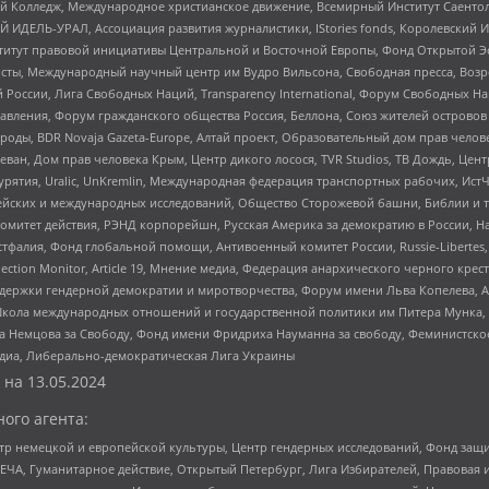
 Колледж, Международное христианское движение, Всемирный Институт Саентол
 ИДЕЛЬ-УРАЛ, Ассоциация развития журналистики, IStories fonds, Королевск
r, Институт правовой инициативы Центральной и Восточной Европы, Фонд Открытой Э
ты, Международный научный центр им Вудро Вильсона, Свободная пресса, Возро
России, Лига Свободных Наций, Transparеncy International, Форум Свободных Н
правления, Форум гражданского общества Россия, Беллона, Союз жителей острово
роды, BDR Novaja Gazeta-Europe, Алтай проект, Образовательный дом прав челов
еван, Дом прав человека Крым, Центр дикого лосося, TVR Studios, ТВ Дождь, Це
урятия, Uralic, UnKremlin, Международная федерация транспортных рабочих, Ист
ейских и международных исследований, Общество Сторожевой башни, Библии и тр
омитет действия, РЭНД корпорейшн, Русская Америка за демократию в России, Н
фалия, Фонд глобальной помощи, Антивоенный комитет России, Russie-Libertes, L
lection Monitor, Article 19, Мнение медиа, Федерация анархического черного кр
и гендерной демократии и миротворчества, Форум имени Льва Копелева, American C
г, Школа международных отношений и государственной политики им Питера Мунка
 Немцова за Свободу, Фонд имени Фридриха Науманна за свободу, Феминистско
медиа, Либерально-демократическая Лига Украины
 на
13.05.2024
ого агента:
р немецкой и европейской культуры, Центр гендерных исследований, Фонд защи
ЧА, Гуманитарное действие, Открытый Петербург, Лига Избирателей, Правовая 