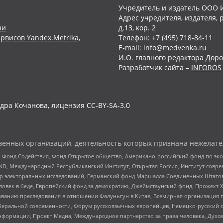
Учредитель и издатель ООО 
Адрес учредителя, издателя, р
зи
д.13, кор. 2
рвисов Yandex.Metrika,
Телефон: +7 (495) 718-84-11
E-mail: info@medvenka.ru
И.О. главного редактора Доро
Разработчик сайта –
INFOROS
дра Кочанова, лицензия CC-BY-SA-3.0
енных организаций, деятельность которых признана нежелате
 Фонд Содействия, Фонд Открытое общество, Американо-российский фонд по э
 Международный Республиканский Институт, Открытая Россия, Институт совре
р электоральных исследований, Германский фонд Маршалла Соединенных Штатов
еловек в беде, Европейский фонд за демократию, Джеймстаунский фонд, Прожект
дованию преследования в отношении Фалуньгун в Китае, Всемирная организация 
беральной современности, Форум русскоязычных европейцев, Немецко-русский о
формации, Проект Медиа, Международное партнерство за права человека, Духов