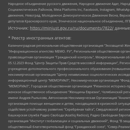
Народное объединение русского движения, Народное движение Адат, Народ
Социалистических Районов, Meta Platforms Inc, Facebook, Instagram, Wha
движение, Невоград, Молодежное Демократическое Движение Весна, Верхов
депутатов Красноярского края, Этническое национальное объединение, ЛГ
Источник:
https://minjust.gov.ru/ru/documents/7822/
данные
* Реестр иностранных агентов:
Калининградская региональная общественная организация "Экозащита!-Женсовет", Фонд содействия защите прав и свобод граждан "Общественный вердикт", Фонд "Институт Развития Свободы Информации", Частное учреждение "Информационное агентство МЕМО. РУ", Региональная общественная организация "Общественная комиссия по сохранению наследия академика Сахарова", Фонд поддержки свободы прессы, Санкт-Петербургская общественная правозащитная организация "Гражданский контроль", Межрегиональная общественная организация "Информационно-просветительский центр "Мемориал", Региональный Фонд "Центр Защиты Прав Средств Массовой Информации", с 05.12.2023 Фонд "Центр Защиты Прав Средств массовой информации", Региональная общественная благотворительная организация помощи беженцам и мигрантам "Гражданское содействие", Негосударственное образовательное учреждение дополнительного профессионального образования (повышение квалификации) специалистов "АКАДЕМИЯ ПО ПРАВАМ ЧЕЛОВЕКА", Свердловская региональная общественная организация "Сутяжник", Автономная некоммерческая организация "Центр независимых социологических исследований", Союз общественных объединений "Российский исследовательский центр по правам человека", Региональное общественное учреждение научно-информационный центр "МЕМОРИАЛ", Некоммерческая организация "Фонд защиты гласности", Автономная некоммерческая организация "Институт прав человека", Городская общественная организация "Екатеринбургское общество "МЕМОРИАЛ", Городская общественная организация "Рязанское историко-просветительское и правозащитное общество "Мемориал" (Рязанский Мемориал), Челябинский региональный орган общественной самодеятельности – женское общественное объединение "Женщины Евразии", Челябинский региональный орган общественной самодеятельности "Уральская правозащитная группа", Фонд содействия защите здоровья и социальной справедливости имени Андрея Рылькова, Автономная Некоммерческая Организация "Аналитический Центр Юрия Левады", Автономная некоммерческая организация социальной поддержки населения "Проект Апрель", Региональная общественная организация помощи женщинам и детям, находящимся в кризисной ситуации "Информационно-методический центр "Анна", Фонд содействия развитию массовых коммуникаций и правовому просвещению "Так-так-Так", Фонд содействия устойчивому развитию "Серебряная тайга", Свердловский региональный общественный фонд социальных проектов "Новое время", "Idel.Реалии", Кавказ.Реалии, Крым.Реалии, Телеканал Настоящее Время, Татаро-башкирская служба Радио Свобода (Azatliq Radiosi), Радио Свободная Европа/Радио Свобода (PCE/PC), "Сибирь.Реалии", "Фактограф", Благотворительный фонд помощи осужденным и их семьям, Автономная некоммерческая организация "Институт глобализации и социальных движений", Фонд "В защиту прав заключенных", Частное учреждение "Центр поддержки и содействия развитию средств массовой информации", Пензенский региональный общественный благотворительный фонд "Гражданский союз", "Север.Реалии", Некоммерческая организация Фонд "Правовая инициатива", Общество с ограниченной ответственностью "Радио Свободная Европа/Радио Свобода", Чешское информационное агентство "MEDIUM-ORIENT", Красноярская региональная общественная организация "Мы против СПИДа", Камалягин Денис Николаевич, Маркелов Сергей Евгеньевич, Пономарев Лев Александрович, Савицкая Людмила Алексеевна, Автоно