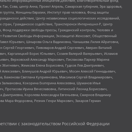
социально-информационных инициатив Действие, Благотворительный фонд
Так, Сова, центр Анна, Проект Апрель, Самарская губерния, Эра здоровья,
я группа, Женщины Евразии, Институт прав человека, Фонд защиты
Гражданское действие, Центр независимых социологических исследований,
стран, Гражданское содействие, Трансперенси Интернешнл-Р, Центр
н, Фонд поддержки свободы прессы, Гражданский контроль, Человек и
тут Развития Свободы Информации, Экозащита!-Женсовет, Общественный
й Павел Юрьевич, Шнырова Ольга Вадимовна, Чанышева Лилия Айратовна,
ин Сергей Георгиевич, Пивоваров Андрей Сергеевич, Аверин Виталий
вич, Каргалицкий Борис Юльевич, Созаев Валерий Валерьевич, Исламов
льевич, Верховский Александр Маркович, Пислакова-Паркер Марина
н Збигневич, Жемкова Елена Борисовна, Гудков Лев Дмитриевич,
й Алексеевич, Блинушов Андрей Юрьевич, Мосин Алексей Геннадьевич,
а, Баженова Светлана Куприяновна, Максимов Сергей Владимирович,
а Залмановна, Кокорина Екатерина Алексеевна, Шуманов Илья
ч, Протасова Ирина Вячеславовна, Литинский Леонид Борисович,
а Дмитриевна, Королева Александра Евгеньевна, Смирнов Владимир
ова Мара Федоровна, Резник Генри Маркович, Захаров Герман
етствии с законодательством Российской Федерации