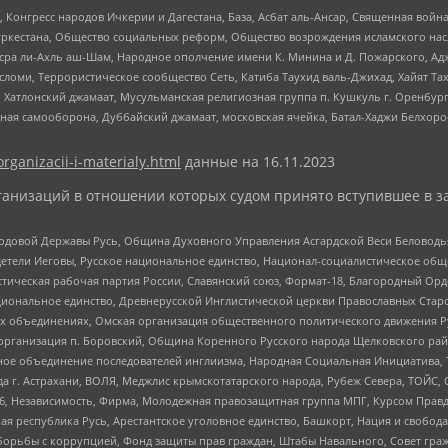
нгресс народов Ичкерии и Дагестана, База, Асбат аль-Ансар, Священная война,
уркестана, Общество социальных реформ, Общество возрождения исламского насл
Нусра ли-Ахль аш-Шам, Народное ополчение имени К. Минина и Д. Пожарского, Ад
сломи, Террористическое сообщество Сеть, Катиба Таухид валь-Джихад, Хайят Тах
, Хатлонский джамаат, Мусульманская религиозная группа п. Кушкуль г. Оренбу
ная самооборона, Дуббайский джамаат, московская ячейка, Батал-Хаджи Белхор
organizacii-i-materialy.html
данные на
16.11.2023
анизаций в отношении которых судом принято вступившее в з
 Родовой Державы Русь, Община Духовного Управления Асгардской Веси Беловод
детели Иеговы, Русское национальное единство, Национал-социалистическое об
истическая рабочая партия России, Славянский союз, Формат-18, Благородный Ор
ациональное единство, Древнерусской Инглистической церкви Православных Ста
ных объединениях, Омская организация общественного политического движения Р
рганизация п. Боровский, Община Коренного Русского народа Щелковского район
гиозное объединение последователей инглиизма, Народная Социальная Инициатива,
 г. Астрахани, ВОЛЯ, Меджлис крымскотатарского народа, Рубеж Севера, ТОЙС, 
6, Независимость, Фирма, Молодежная правозащитная группа МПГ, Курсом Правд
ая республика Русь, Арестантское уголовное единство, Башкорт, Нация и свобода,
орьбы с коррупцией, Фонд защиты прав граждан, Штабы Навального, Совет гражд