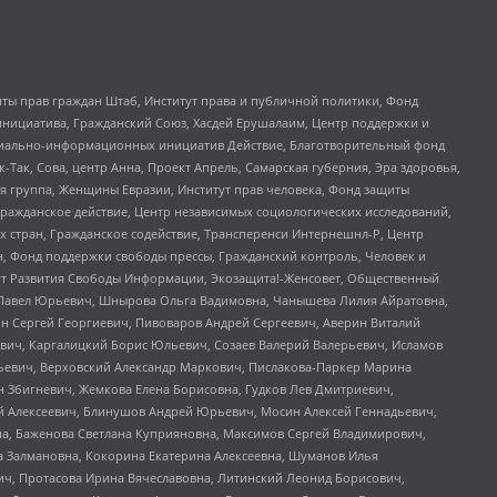
ты прав граждан Штаб, Институт права и публичной политики, Фонд
инициатива, Гражданский Союз, Хасдей Ерушалаим, Центр поддержки и
социально-информационных инициатив Действие, Благотворительный фонд
Так, Сова, центр Анна, Проект Апрель, Самарская губерния, Эра здоровья,
я группа, Женщины Евразии, Институт прав человека, Фонд защиты
Гражданское действие, Центр независимых социологических исследований,
стран, Гражданское содействие, Трансперенси Интернешнл-Р, Центр
н, Фонд поддержки свободы прессы, Гражданский контроль, Человек и
тут Развития Свободы Информации, Экозащита!-Женсовет, Общественный
й Павел Юрьевич, Шнырова Ольга Вадимовна, Чанышева Лилия Айратовна,
ин Сергей Георгиевич, Пивоваров Андрей Сергеевич, Аверин Виталий
вич, Каргалицкий Борис Юльевич, Созаев Валерий Валерьевич, Исламов
льевич, Верховский Александр Маркович, Пислакова-Паркер Марина
н Збигневич, Жемкова Елена Борисовна, Гудков Лев Дмитриевич,
й Алексеевич, Блинушов Андрей Юрьевич, Мосин Алексей Геннадьевич,
а, Баженова Светлана Куприяновна, Максимов Сергей Владимирович,
а Залмановна, Кокорина Екатерина Алексеевна, Шуманов Илья
ч, Протасова Ирина Вячеславовна, Литинский Леонид Борисович,