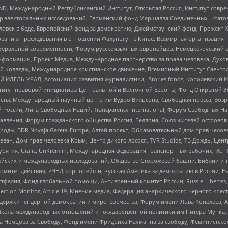
 Международный Республиканский Институт, Открытая Россия, Институт совре
р электоральных исследований, Германский фонд Маршалла Соединенных Штатов
еловек в беде, Европейский фонд за демократию, Джеймстаунский фонд, Прожект
дованию преследования в отношении Фалуньгун в Китае, Всемирная организация 
беральной современности, Форум русскоязычных европейцев, Немецко-русский о
формации, Проект Медиа, Международное партнерство за права человека, Духов
 Колледж, Международное христианское движение, Всемирный Институт Саентол
 ИДЕЛЬ-УРАЛ, Ассоциация развития журналистики, IStories fonds, Королевск
r, Институт правовой инициативы Центральной и Восточной Европы, Фонд Открытой Э
ты, Международный научный центр им Вудро Вильсона, Свободная пресса, Возро
России, Лига Свободных Наций, Transparеncy International, Форум Свободных Н
правления, Форум гражданского общества Россия, Беллона, Союз жителей острово
роды, BDR Novaja Gazeta-Europe, Алтай проект, Образовательный дом прав челов
еван, Дом прав человека Крым, Центр дикого лосося, TVR Studios, ТВ Дождь, Це
урятия, Uralic, UnKremlin, Международная федерация транспортных рабочих, Ист
ейских и международных исследований, Общество Сторожевой башни, Библии и тр
омитет действия, РЭНД корпорейшн, Русская Америка за демократию в России, Н
фалия, Фонд глобальной помощи, Антивоенный комитет России, Russie-Libertes, L
lection Monitor, Article 19, Мнение медиа, Федерация анархического черного кр
и гендерной демократии и миротворчества, Форум имени Льва Копелева, American C
г, Школа международных отношений и государственной политики им Питера Мунка
 Немцова за Свободу, Фонд имени Фридриха Науманна за свободу, Феминистско