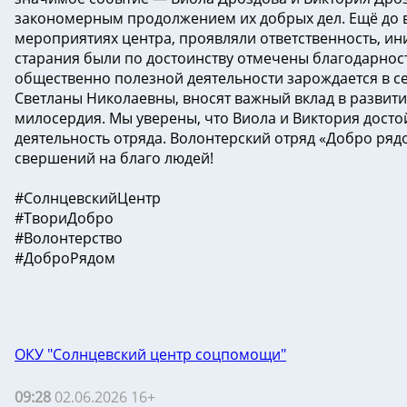
закономерным продолжением их добрых дел. Ещё до в
мероприятиях центра, проявляли ответственность, ин
старания были по достоинству отмечены благодарност
общественно полезной деятельности зарождается в се
Светланы Николаевны, вносят важный вклад в развит
милосердия. Мы уверены, что Виола и Виктория достой
деятельность отряда. Волонтерский отряд «Добро ряд
свершений на благо людей!
#СолнцевскийЦентр
#ТвориДобро
#Волонтерство
#ДоброРядом
ОКУ "Солнцевский центр соцпомощи"
09:28
02.06.2026 16+