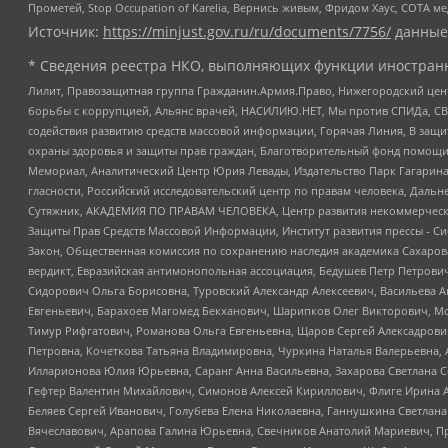
Прометей, Stop Occupation of Karelia, Вернись живым, Фридом Хаус, СОТА 
Источник:
https://minjust.gov.ru/ru/documents/7756/
данные
* Сведения реестра НКО, выполняющих функции иностранн
Лилит, Правозащитная группа Гражданин.Армия.Право, Нижегородский цент
борьбы с коррупцией, Альянс врачей, НАСИЛИЮ.НЕТ, Мы против СПИДа, СВЕ
содействия развитию средств массовой информации, Горячая Линия, В защ
охраны здоровья и защиты прав граждан, Благотворительный фонд помощи ос
Мемориал, Аналитический Центр Юрия Левады, Издательство Парк Гагарина
гласности, Российский исследовательский центр по правам человека, Даль
Сутяжник, АКАДЕМИЯ ПО ПРАВАМ ЧЕЛОВЕКА, Центр развития некоммерческих
Защиты Прав Средств Массовой Информации, Институт развития прессы - Си
Закон, Общественная комиссия по сохранению наследия академика Сахаров
вердикт, Евразийская антимонопольная ассоциация, Бедушев Петр Петрови
Сидорович Ольга Борисовна, Туровский Александр Алексеевич, Васильева А
Евгеньевич, Барахоев Магомед Бекханович, Шарипков Олег Викторович, М
Тимур Рифгатович, Романова Ольга Евгеньевна, Щаров Сергей Алексадрови
Петровна, Кочеткова Татьяна Владимировна, Чуркина Наталья Валерьевна, 
Илларионова Юлия Юрьевна, Саранг Анна Васильевна, Захарова Светлана 
Гефтер Валентин Михайлович, Симонов Алексей Кириллович, Флиге Ирина 
Беляев Сергей Иванович, Голубева Елена Николаевна, Ганнушкина Светлана
Вячеславович, Арапова Галина Юрьевна, Свечников Анатолий Мариевич, П