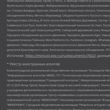
нелегальной иммиграции, Кровь и Честь, О свободе совести и о религиоз
Футбольного Клуба Динамо, Файзрахманисты, Мусульманская религиозная о
им. Степана Бандеры, Братство, Белый Крест, Misanthropic division, Рели
объединение Атака, Мечеть Мирмамеда, Община Коренного Русского народа
Артподготовка, Штольц, В честь иконы Божией Матери Державная, Сектор 1
Славянских Сил Руси, Алля-Аят, Благотворительный пансионат Ак Умут, Русск
Патриотический клуб-Новокузнецк/РПК, Сибирский державный союз, Фонд б
Народное объединение русского движения, Народное движение Адат, Народ
Социалистических Районов, Meta Platforms Inc, Facebook, Instagram, Wha
движение, Невоград, Молодежное Демократическое Движение Весна, Верхов
депутатов Красноярского края, Этническое национальное объединение, ЛГ
Источник:
https://minjust.gov.ru/ru/documents/7822/
данные
* Реестр иностранных агентов:
Калининградская региональная общественная организация "Экозащита!-Женсовет", Фонд содействия защите прав и свобод граждан "Общественный вердикт", Фонд "Институт Развития Свободы Информации", Частное учреждение "Информационное агентство МЕМО. РУ", Региональная общественная организация "Общественная комиссия по сохранению наследия академика Сахарова", Фонд поддержки свободы прессы, Санкт-Петербургская общественная правозащитная организация "Гражданский контроль", Межрегиональная общественная организация "Информационно-просветительский центр "Мемориал", Региональный Фонд "Центр Защиты Прав Средств Массовой Информации", с 05.12.2023 Фонд "Центр Защиты Прав Средств массовой информации", Региональная общественная благотворительная организация помощи беженцам и мигрантам "Гражданское содействие", Негосударственное образовательное учреждение дополнительного профессионального образования (повышение квалификации) специалистов "АКАДЕМИЯ ПО ПРАВАМ ЧЕЛОВЕКА", Свердловская региональная общественная организация "Сутяжник", Автономная некоммерческая организация "Центр независимых социологических исследований", Союз общественных объединений "Российский исследовательский центр по правам человека", Региональное общественное учреждение научно-информационный центр "МЕМОРИАЛ", Некоммерческая организация "Фонд защиты гласности", Автономная некоммерческая организация "Институт прав человека", Городская общественная организация "Екатеринбургское общество "МЕМОРИАЛ", Городская общественная организация "Рязанское историко-просветительское и правозащитное общество "Мемориал" (Рязанский Мемориал), Челябинский региональный орган общественной самодеятельности – женское общественное объединение "Женщины Евразии", Челябинский региональный орган общественной самодеятельности "Уральская правозащитная группа", Фонд содействия защите здоровья и социальной справедливости имени Андрея Рылькова, Автономная Некоммерческая Организация "Аналитический Центр Юрия Левады", Автономная некоммерческая организация социальной поддержки населения "Проект Апрель", Региональная общественная организация помощи женщинам и детям, находящимся в кризисной ситуации "Информационно-методический центр "Анна", Фонд содействия развитию массовых коммуникаций и правовому просвещению "Так-так-Так", Фонд содействия устойчивому развитию "Серебряная тайга", Свердловский региональный общественный фонд социальных проектов "Новое время", "Idel.Реалии", Кавказ.Реалии, Крым.Реалии, Телеканал Настоящее Время, Татаро-башкирская служба Радио Свобода (Azatliq Radiosi), Радио Свободная Европа/Радио Свобода (PCE/PC), "Сибирь.Реалии", "Фактограф", Благотворительный фонд помощи осужденным и их семьям, Автономная некоммерческая организация "Институт глобализации и социальных движений", Фонд "В защиту прав заключенных", Частное учреждение "Центр поддержки и содействия развитию средств массовой информации", Пензенский региональный общественный благотворительный фонд "Гражданский союз", "Север.Реалии", Некоммерческая организация Фонд "Правовая инициатива", Общество с ограниченной ответственностью "Радио Свободная Европа/Радио Свобода", Чешское информационное агентство "MEDIUM-ORIENT", Красноярская региональная общественная организация "Мы против СПИДа", Камалягин Денис Николаевич, Маркелов Сергей Евгеньевич, Пономарев Лев Александрович, Савицкая Людмила Алексеевна, Автоно