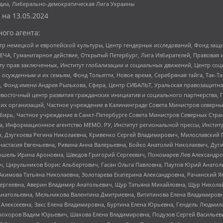
медиа, Либерально-демократическая Лига Украины
 на
13.05.2024
ого агента:
р немецкой и европейской культуры, Центр гендерных исследований, Фонд защи
ЧА, Гуманитарное действие, Открытый Петербург, Лига Избирателей, Правовая 
иту прав заключенных, Институт глобализации и социальных движений, Центр 
ужденным и их семьям, Фонд Тольятти, Новое время, Серебряная тайга, Так-Так-
, Фонд имени Андрея Рылькова, Сфера, Центр СИБАЛЬТ, Уральская правозащитна
невосточный центр развития гражданских инициатив и социального партнерства, 
 организаций, Частное учреждение в Калининграде Совета Министров северных 
бирь, Частное учреждение в Санкт-Петербурге Совета Министров Северных Стра
а, Информационное агентство МЕМО. РУ, Институт региональной прессы, Инсти
ч, Дзугкоева Регина Николаевна, Кривенко Сергей Владимирович, Милославски
настасия Евгеньевна, Ривина Анна Валерьевна, Бойко Анатолий Николаевич, Дуг
ошель Ирина Ароновна, Шведов Григорий Сергеевич, Пономарев Лев Александро
ч, Цирульников Борис Альбертович, Гасан Ольга Павловна, Паутов Юрий Анато
Акимова Татьяна Николаевна, Золотарева Екатерина Александровна, Рачинский Я
Сергеевна, Аверин Владимир Анатольевич, Щур Татьяна Михайловна, Щур Никола
Анатольевна, Мельникова Валентина Дмитриевна, Вититинова Елена Владимировн
 Алексеевна, Закс Елена Владимировна, Буртина Елена Юрьевна, Гендель Людмил
рохоров Вадим Юрьевич, Шахова Елена Владимировна, Подузов Сергей Васильеви