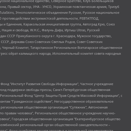
усское национальное единство, Северное Братство, Клуб Болельщиков
а, Правый сектор, УНА - УНСО, Украинская повстанческая армия, Тризуб
 TulaSkins, Этнополитическое объединение Русские, Русское национальное
О противодействии экстремистской деятельности, РЕВТАТПОД,
ы и Единения, Каракольская инициативная группа, Автоград Крю, Союз
 Нация и свобода, W.H.С., Фалунь Дафа, Иртыш Ultras, Русский
ан СССР Прикубанского округа г. Краснодара, Мужское государство,
СССР, Держава Союз Советских Светлых Родов, Совет Советских
в, Черный Комитет, Татарстанское Региональное Всетатарское общественное
гресс ойрат-калмыцкого народа, Исполнительный комитет совета народных
евосточное общественное движение "Маяк", Санкт-Петербургская ЛГБТ-инициативная группа "Выход", Инициативная группа ЛГБТ+ "Реверс", Алексеев Андрей Викторович, Бекбулатова Таисия Львовна, Беляев Иван Михайлович, Владыкина Елена Сергеевна, Гельман Марат Александрович, Никульшина Вероника Юрьевна, Толоконникова Надежда Андреевна, Шендерович Виктор Анатольевич, Общество с ограниченной ответственностью "Данное сообщение", Общество с ограниченной ответственностью Издательский дом "Новая глава", Айнбиндер Александра Александровна, Московский комьюнити-центр для ЛГБТ+инициатив, Благотворительный фонд развития филантропии, Deutsche Welle (Германия, Kurt-Schumacher-Strasse 3, 53113 Bonn), Борзунова Мария Михайловна, Воробьев Виктор Викторович, Голубева Анна Львовна, Константинова Алла Михайловна, Малкова Ирина Владимировна, Мурадов Мурад Абдулгалимович, Осетинская Елизавета Николаевна, Понасенков Евгений Николаевич, Ганапольский Матвей Юрьевич, Киселев Евгений Алексеевич, Борухович Ирина Григорьевна, Дремин Иван Тимофеевич, Дубровский Дмитрий Викторович, Красноярская региональная общественная организация поддержки и развития альтернативных образовательных технологий и межкультурных коммуникаций "ИНТЕРРА", Маяковская Екатерина Алексеевна, Фейгин Марк Захарович, Филимонов Андрей Викторович, Дзугкоева Регина Николаевна, Доброхотов Роман Александрович, Дудь Юрий Александрович, Елкин Сергей Владимирович, Кругликов Кирилл Игоревич, Сабунаева Мария Леонидовна, Семенов Алексей Владимирович, Шаинян Карен Багратович, Шульман Екатерина Михайловна, Асафьев Артур Валерьевич, Вахштайн Виктор Семенович, Венедиктов Алексей Алексеевич, Лушникова Екатерина Евгеньевна, Волков Леонид Михайлович, Невзоров Александр Глебович, Пархоменко Сергей Борисович, Сироткин Ярослав Николаевич, Кара-Мурза Владимир Владимирович, Баранова Наталья Владимировна, Гозман Леонид Яковлевич, Кагарлицкий Борис Юльевич, Климарев Михаил Валерьевич, Милов Владимир Станиславович, Автономная некоммерческая организация Краснодарский центр современного искусства "Типография", Моргенштерн Алишер Тагирович, Соболь Любовь Эдуардовна, Общество с ограниченной ответственностью "ЛИЗА НОРМ", Каспаров Гарри Кимович, Ходорковский Михаил Борисович, Общество с ограниченной ответственностью "Апрельские тезисы", Данилович Ирина Брониславовна, Кашин Олег Владимирович, Петров Николай Владимирович, Пивоваров Алексей Владимирович, Соколов Михаил Владимирович, Цветкова Юлия Владимировна, Чичваркин Евгений Александрович, Комитет против пыток/Команда против пыток, Общество с ограниченной ответственностью "Первый научный", Общество с ограниченной ответственностью "Вертолет и ко", Белоцерковская Вероника Борисовна, Кац Максим Евгеньевич, Лазарева Татьяна Юрьевна, Шаведдинов Руслан Табризович, Яшин Илья Валерьевич, Общество с ограниченной ответственностью "Иноагент ААВ", Алешковский Дмитрий Петрович, Альбац Евгения Марковна, Быков Дмитрий Львович, Галямина Юлия Евгеньевна, Лойко Сергей Леонидович, Мартынов Кирилл Константинович, Медведев Сергей Александрович, Крашенинников Федор Геннадиевич, Гордеева Катерина Вл