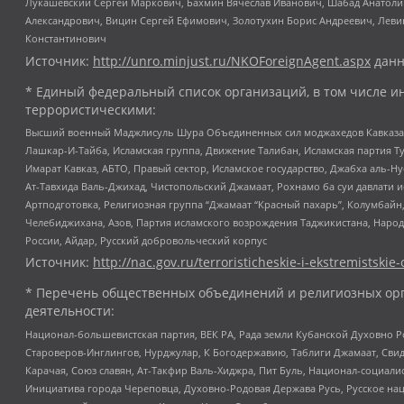
Лукашевский Сергей Маркович, Бахмин Вячеслав Иванович, Шабад Анатоли
Александрович, Вицин Сергей Ефимович, Золотухин Борис Андреевич, Леви
Константинович
Источник:
http://unro.minjust.ru/NKOForeignAgent.aspx
данн
* Единый федеральный список организаций, в том числе и
террористическими:
Высший военный Маджлисуль Шура Объединенных сил моджахедов Кавказа, Ко
Лашкар-И-Тайба, Исламская группа, Движение Талибан, Исламская партия Т
Имарат Кавказ, АБТО, Правый сектор, Исламское государство, Джабха аль-
Ат-Тавхида Валь-Джихад, Чистопольский Джамаат, Рохнамо ба суи давлати и
Артподготовка, Религиозная группа “Джамаат “Красный пахарь”, Колумбайн
Челебиджихана, Азов, Партия исламского возрождения Таджикистана, Народ
России, Айдар, Русский добровольческий корпус
Источник:
http://nac.gov.ru/terroristicheskie-i-ekstremistskie-
* Перечень общественных объединений и религиозных орг
деятельности:
Национал-большевистская партия, ВЕК РА, Рада земли Кубанской Духовно
Староверов-Инглингов, Нурджулар, К Богодержавию, Таблиги Джамаат, Сви
Карачая, Союз славян, Ат-Такфир Валь-Хиджра, Пит Буль, Национал-социал
Инициатива города Череповца, Духовно-Родовая Держава Русь, Русское н