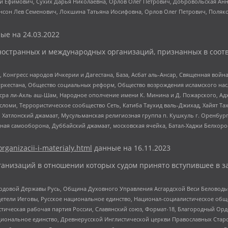
й Ефимович, Сухих Дарья Николаевна, Орлов Олег Петрович, Добровольская Анн
нсон Лев Семенович, Локшина Татьяна Иосифовна, Орлов Олег Петрович, Поляк
ые на
24.03.2022
ностранных и международных организаций, признанных в соотв
нгресс народов Ичкерии и Дагестана, База, Асбат аль-Ансар, Священная война,
уркестана, Общество социальных реформ, Общество возрождения исламского насл
Нусра ли-Ахль аш-Шам, Народное ополчение имени К. Минина и Д. Пожарского, Ад
сломи, Террористическое сообщество Сеть, Катиба Таухид валь-Джихад, Хайят Тах
, Хатлонский джамаат, Мусульманская религиозная группа п. Кушкуль г. Оренбу
ная самооборона, Дуббайский джамаат, московская ячейка, Батал-Хаджи Белхор
organizacii-i-materialy.html
данные на
16.11.2023
анизаций в отношении которых судом принято вступившее в з
 Родовой Державы Русь, Община Духовного Управления Асгардской Веси Беловод
детели Иеговы, Русское национальное единство, Национал-социалистическое об
истическая рабочая партия России, Славянский союз, Формат-18, Благородный Ор
ациональное единство, Древнерусской Инглистической церкви Православных Ста