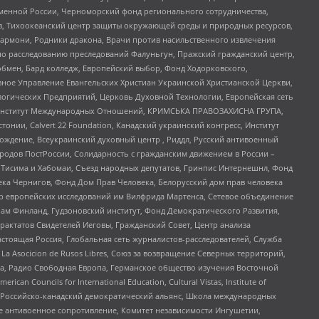
менной России, Черноморский фонд регионального сотрудничества,
, Тихоокеанский центр защиты окружающей среды и природных ресурсов,
 Хармони, Родники дракона, Врачи против насильственного извлечения
по расследованию преследований Фалуньгун, Пражский гражданский центр,
бмен, Бард колледж, Европейский выбор, Фонд Ходорковского,
ное Управление Евангельских Христиан Украинской Христианской Церкви,
огических Предприятий, Церковь Духовной Технологии, Европейская сеть
ий Институт Международных Отношений, КРИМСЬКА ПРАВОЗАХИСНА ГРУПА,
стонии, Calvert 22 Foundation, Канадский украинский конгресс, Институт
ждение, Всеукраинский духовный центр , Риддл, Русский антивоенный
ародов ПостРоссии, Солидарность с гражданским движением в России –
в Тисима и Хабомаи, Съезд народных депутатов, Гринпис Интернешнл, Фонд
ека Чернигов, Фонд Дом Прав Человека, Белорусский дом прав человека
нтр европейских исследований им Вилфрида Мартенса, Сетевое объединение
Чам Финланд, Гудзоновский институт, Фонд Демократического Развития,
актатов Свидетелей Иеговы, Гражданский Совет, Центр анализа
астоящая Россия, Глобальная сеть журналистов-расследователей, Служба
a Asocicion de Rusos Libres, Союз за возвращение Северных территорий,
еста, Радио Свободная Европа, Германское общество изучения Восточной
ouncils for International Education, Cultural Vistas, Institute of
, Российско-канадский демократический альянс, Школа международных
е антивоенное сопротивление, Комитет независимости Ингушетии,