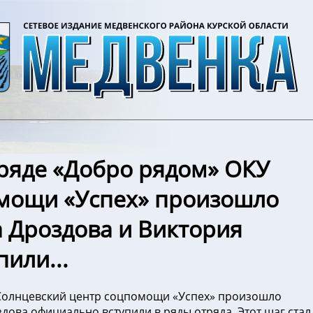
тряде «Добро рядом» ОКУ
омощи «Успех» произошло
 Дроздова и Виктория
или...
«Солнцевский центр соцпомощи «Успех» произошло
ова официально вступили в ряды отряда. Этот шаг стал