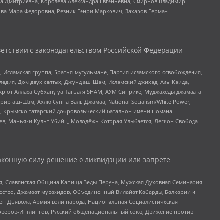
а Дмитриевна, Королева Александра Евгеньевна, Смирнов Владимир
ова Мара Федоровна, Резник Генри Маркович, Захаров Герман
етствии с законодательством Российской Федерации
 Исламская группа, Братья-мусульмане, Партия исламского освобождения,
едия, Дом двух святых, Джунд аш-Шам, Исламский джихад, Аль-Каида,
жр от Аллаха Субхану уа Тагьаля SHAM, АУМ Синрике, Муджахеды джамаата
рир аш-Шам, Ахлю Сунна Валь Джамаа, National Socialism/White Power,
рг, Крымско-татарский добровольческий батальон имени Номана
оев, Маньяки Культ Убийц, Молодёжь Которая Улыбается, Легион Свобода
аконную силу решение о ликвидации или запрете
ья, Славянская Община Капища Веды Перуна, Мужская Духовная Семинария
щество, Джамаат мувахидов, Объединенный Вилайат Кабарды, Балкарии и
ден Дьявола, Армия воли народа, Национальная Социалистическая
роверов-Инглингов, Русский общенациональный союз, Движение против