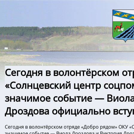
Сегодня в волонтёрском о
«Солнцевский центр соцп
значимое событие — Виола
Дроздова официально вступ
Сегодня в волонтёрском отряде «Добро рядом» ОКУ 
значимое событие — Виола Дроздова и Виктория Дрозд