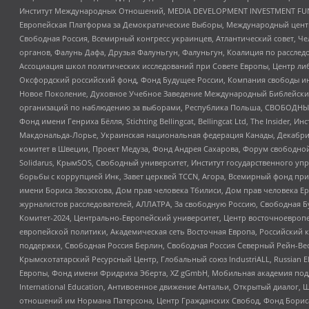
Институт Международных Отношений, MEDIA DEVELOPMENT INVESTMENT FUND,
Европейская Платформа за Демократические Выборы, Международный цент
Свободная Россия, Всемирный конгресс украинцев, Атлантический совет, Ч
органов, Фалунь Дафа, Друзья Фалуньгун, Фалуньгун, Коалиция по рассле
Ассоциация школ политических исследований при Совете Европы, Центр ли
Оксфордский российский фонд, Фонд Будущее России, Компания свободы ин
Новое Поколение, Духовное Учебное Заведение Международный Библейский
организаций по наблюдению за выборами, Республика Польша, СВОБОДНЫЙ
Фонд имени Генриха Бёлля, Stichting Bellingcat, Bellingcat Ltd, The Inside
Макдональда-Лорье, Украинская национальная федерация Канады, Декабрис
комитет в Швеции, Проект Медуза, Фонд Андрея Сахарова, Форум свободной 
Solidarus, КрымSOS, Свободный университет, Институт государственного у
борьбы с коррупцией Инк, Завет церквей TCCN, Агора, Всемирный фонд при
имени Бориса Звозскова, Дом прав человека Тбилиси, Дом прав человека Ер
журналистов расследователей, АЛЛАТРА, За свободную Россию, Свободная Б
Комитет-2024, Центрально-Европейский университет, Центр восточноевроп
европейской политики, Академическая сеть Восточная Европа, Российский к
поддержки, Свободная Россия Берлин, Свободная Россия Северный Рейн-Вест
Крымскотатарский Ресурсный Центр, Глобальный союз IndustriALL, Russian E
Европы, Фонд имени Фридриха Эберта, XZ gGmbH, Мобильная академия поддержк
International Education, Антивоенное движение Антальи, Открытый диало
отношений им Нормана Патерсона, Центр Гражданских Свобод, Фонд Бориса