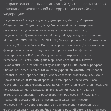
неправительственных организаций, деятельность которых
признана нежелательной на территории Российской
Федерации:
Национальный фонд в поддержку демократии, Институт Открытое
Общество Фонд Содействия, Фонд Открытое общество, Американо-
российский фонд по экономическому и правовому развитию,
Национальный Демократический Институт Международных Отношений,
MEDIA DEVELOPMENT INVESTMENT FUND, Международный Республиканский
Институт, Открытая Россия, Институт современной России, Черноморский
фонд регионального сотрудничества, Европейская Платформа за
Демократические Выборы, Международный центр электоральных
исследований, Германский фонд Маршалла Соединенных Штатов,
Тихоокеанский центр защиты окружающей среды и природных ресурсов,
Свободная Россия, Всемирный конгресс украинцев, Атлантический совет,
Человек в беде, Европейский фонд за демократию, Джеймстаунский фонд,
Прожект Хармони, Родники дракона, Врачи против насильственного
извлечения органов, Фалунь Дафа, Друзья Фалуньгун, Фалуньгун, Коалиция
по расследованию преследования в отношении Фалуньгун в Китае,
Всемирная организация по расследованию преследований Фалуньгун,
Пражский гражданский центр, Ассоциация школ политических
исследований при Совете Европы, Центр либеральной современности,
Форум русскоязычных европейцев, Немецко-русский обмен, Бард колледж,