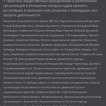
* Перечень общественных объединений и религиозных
организаций в отношении которых судом принято
вступившее в законную силу решение о ликвидации или
запрете деятельности:
Национал-большевистская партия, ВЕК РА, Рада земли Кубанской Духовно
Родовой Державы Русь, Община Духовного Управления Асгардской Веси
Беловодья, Славянская Община Капища Веды Перуна, Мужская Духовная
Семинария Староверов-Инглингов, Нурджулар, К Богодержавию, Таблиги
Джамаат, Свидетели Иеговы, Русское национальное единство, Национал-
социалистическое общество, Джамаат мувахидов, Объединенный Вилайат
Кабарды, Балкарии и Карачая, Союз славян, Ат-Такфир Валь-Хиджра, Пит
Буль, Национал-социалистическая рабочая партия России, Славянский союз,
Формат-18, Благородный Орден Дьявола, Армия воли народа,
Национальная Социалистическая Инициатива города Череповца, Духовно-
Родовая Держава Русь, Русское национальное единство, Древнерусской
Инглистической церкви Православных Староверов-Инглингов, Русский
общенациональный союз, Движение против нелегальной иммиграции,
Кровь и Честь, О свободе совести и о религиозных объединениях, Омская
организация общественного политического движения Русское
национальное единство, Северное Братство, Клуб Болельщиков
Футбольного Клуба Динамо, Файзрахманисты, Мусульманская религиозная
организация п. Боровский, Община Коренного Русского народа