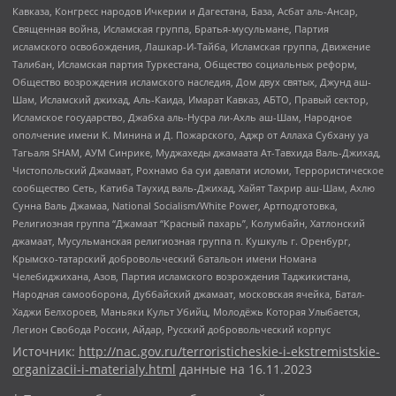
Кавказа, Конгресс народов Ичкерии и Дагестана, База, Асбат аль-Ансар,
Священная война, Исламская группа, Братья-мусульмане, Партия
исламского освобождения, Лашкар-И-Тайба, Исламская группа, Движение
Талибан, Исламская партия Туркестана, Общество социальных реформ,
Общество возрождения исламского наследия, Дом двух святых, Джунд аш-
Шам, Исламский джихад, Аль-Каида, Имарат Кавказ, АБТО, Правый сектор,
Исламское государство, Джабха аль-Нусра ли-Ахль аш-Шам, Народное
ополчение имени К. Минина и Д. Пожарского, Аджр от Аллаха Субхану уа
Тагьаля SHAM, АУМ Синрике, Муджахеды джамаата Ат-Тавхида Валь-Джихад,
Чистопольский Джамаат, Рохнамо ба суи давлати исломи, Террористическое
сообщество Сеть, Катиба Таухид валь-Джихад, Хайят Тахрир аш-Шам, Ахлю
Сунна Валь Джамаа, National Socialism/White Power, Артподготовка,
Религиозная группа “Джамаат “Красный пахарь”, Колумбайн, Хатлонский
джамаат, Мусульманская религиозная группа п. Кушкуль г. Оренбург,
Крымско-татарский добровольческий батальон имени Номана
Челебиджихана, Азов, Партия исламского возрождения Таджикистана,
Народная самооборона, Дуббайский джамаат, московская ячейка, Батал-
Хаджи Белхороев, Маньяки Культ Убийц, Молодёжь Которая Улыбается,
Легион Свобода России, Айдар, Русский добровольческий корпус
Источник:
http://nac.gov.ru/terroristicheskie-i-ekstremistskie-
organizacii-i-materialy.html
данные на
16.11.2023