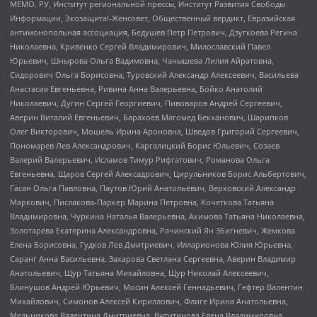
МЕМО. РУ, Институт региональной прессы, Институт Развития Свободы
Информации, Экозащита!-Женсовет, Общественный вердикт, Евразийская
антимонопольная ассоциация, Бедушев Петр Петрович, Дзугкоева Регина
Николаевна, Кривенко Сергей Владимирович, Милославский Павел
Юрьевич, Шнырова Ольга Вадимовна, Чанышева Лилия Айратовна,
Сидорович Ольга Борисовна, Туровский Александр Алексеевич, Васильева
Анастасия Евгеньевна, Ривина Анна Валерьевна, Бойко Анатолий
Николаевич, Дугин Сергей Георгиевич, Пивоваров Андрей Сергеевич,
Аверин Виталий Евгеньевич, Барахоев Магомед Бекханович, Шарипков
Олег Викторович, Мошель Ирина Ароновна, Шведов Григорий Сергеевич,
Пономарев Лев Александрович, Каргалицкий Борис Юльевич, Созаев
Валерий Валерьевич, Исламов Тимур Рифгатович, Романова Ольга
Евгеньевна, Щаров Сергей Алексадрович, Цирульников Борис Альбертович,
Гасан Ольга Павловна, Паутов Юрий Анатольевич, Верховский Александр
Маркович, Пислакова-Паркер Марина Петровна, Кочеткова Татьяна
Владимировна, Чуркина Наталья Валерьевна, Акимова Татьяна Николаевна,
Золотарева Екатерина Александровна, Рачинский Ян Збигневич, Жемкова
Елена Борисовна, Гудков Лев Дмитриевич, Илларионова Юлия Юрьевна,
Саранг Анна Васильевна, Захарова Светлана Сергеевна, Аверин Владимир
Анатольевич, Щур Татьяна Михайловна, Щур Николай Алексеевич,
Блинушов Андрей Юрьевич, Мосин Алексей Геннадьевич, Гефтер Валентин
Михайлович, Симонов Алексей Кириллович, Флиге Ирина Анатольевна,
Мельникова Валентина Дмитриевна, Вититинова Елена Владимировна,