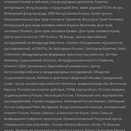
островов Тисима и Хабомаи, Съезд народных депутатов, Гринпис
Интернешнл, Фонд борьбы с коррупцией Инк, Завет церквей TCCN, Агора,
Всемирный фонд природы, BDR Novaja Gazeta-Europe, Алтай проект,
Образовательный дом прав человека Чернигов, Фонд Дом Прав Человека,
Белорусский дом прав человека имени Бориса Звозскова, Дом прав
человека Тбилиси, Дом прав человека Ереван, Дом прав человека Крым,
Центр дикого лосося, TVR Studios, ТВ Дождь, Центр европейских
исследований им Вилфрида Мартенса, Сетевое объединение журналистов
расследователей, АЛЛАТРА, За свободную Россию, Свободная Бурятия, Uralic,
UnKremlin, Международная федерация транспортных рабочих, ИстЧам
Финланд, Гудзоновский институт, Фонд Демократического Развития,
Комитет-2024, Центрально-Европейский университет, Центр
восточноевропейских и международных исследований, Общество
Сторожевой башни, Библии и трактатов Свидетелей Иеговы, Гражданский
Совет, Центр анализа европейской политики, Академическая сеть Восточная
Европа, Российский комитет действия, РЭНД корпорейшн, Русская Америка
за демократию в России, Настоящая Россия, Глобальная сеть журналистов-
расследователей, Служба поддержки, Свободная Россия Берлин, Свободная
Россия Северный Рейн-Вестфалия, Фонд глобальной помощи, Антивоенный
комитет России, Russie-Libertes, La Asocicion de Rusos Libres, Союз за
возвращение Северных территорий, Крымскотатарский Ресурсный Центр,
Глобальный союз IndustriALL, Russian Election Monitor, Article 19, Мнение
медиа, Федерация анархического черного креста, Радио Свободная Европа,