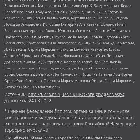
Баженова Светлана Куприяновна, Максимов Сергей Владимирович, Беляев
Сергей Иванович, Голубева Елена Николаевна, Ганнушкина Светлана
Алексеевна, Закс Елена Владимировна, Буртина Елена Юрьевна, Гендель
Людмила Залмановна, Кокорина Екатерина Алексеевна, Шуманов Илья
Вячеславович, Арапова Галина Юрьевна, Свечников Анатолий Мариевич,
Прохоров Вадим Юрьевич, Шахова Елена Владимировна, Подузов Сергей
Васильевич, Протасова Ирина Вячеславовна, Литинский Леонид Борисович,
Лукашевский Сергей Маркович, Бахмин Вячеслав Иванович, Шабад
Анатолий Ефимович, Сухих Дарья Николаевна, Орлов Олег Петрович,
Добровольская Анна Дмитриевна, Королева Александра Евгеньевна,
Смирнов Владимир Александрович, Вицин Сергей Ефимович, Золотухин
Борис Андреевич, Левинсон Лев Семенович, Локшина Татьяна Иосифовна,
Орлов Олег Петрович, Полякова Мара Федоровна, Резник Генри Маркович,
Захаров Герман Константинович
Источник:
http://unro.minjust.ru/NKOForeignAgent.aspx
данные на
24.03.2022
* Единый федеральный список организаций, в том числе
иностранных и международных организаций, признанных
в соответствии с законодательством Российской Федерации
террористическими:
Высший военный Маджлисуль Шура Объединенных сил моджахедов