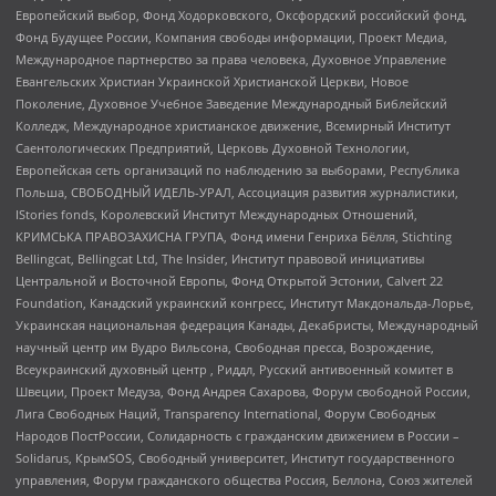
Европейский выбор, Фонд Ходорковского, Оксфордский российский фонд,
Фонд Будущее России, Компания свободы информации, Проект Медиа,
Международное партнерство за права человека, Духовное Управление
Евангельских Христиан Украинской Христианской Церкви, Новое
Поколение, Духовное Учебное Заведение Международный Библейский
Колледж, Международное христианское движение, Всемирный Институт
Саентологических Предприятий, Церковь Духовной Технологии,
Европейская сеть организаций по наблюдению за выборами, Республика
Польша, СВОБОДНЫЙ ИДЕЛЬ-УРАЛ, Ассоциация развития журналистики,
IStories fonds, Королевский Институт Международных Отношений,
КРИМСЬКА ПРАВОЗАХИСНА ГРУПА, Фонд имени Генриха Бёлля, Stichting
Bellingcat, Bellingcat Ltd, The Insider, Институт правовой инициативы
Центральной и Восточной Европы, Фонд Открытой Эстонии, Calvert 22
Foundation, Канадский украинский конгресс, Институт Макдональда-Лорье,
Украинская национальная федерация Канады, Декабристы, Международный
научный центр им Вудро Вильсона, Свободная пресса, Возрождение,
Всеукраинский духовный центр , Риддл, Русский антивоенный комитет в
Швеции, Проект Медуза, Фонд Андрея Сахарова, Форум свободной России,
Лига Свободных Наций, Transparеncy International, Форум Свободных
Народов ПостРоссии, Солидарность с гражданским движением в России –
Solidarus, КрымSOS, Свободный университет, Институт государственного
управления, Форум гражданского общества Россия, Беллона, Союз жителей