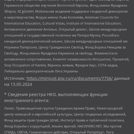
Германское общество изучения Восточной Европы, Фонд имени Фридриха
Эберта, XZ gGmbH, Мобильная академия поддержки гендерной демократии
и миротворчества, Форум имени Льва Копелева, American Councils for
International Education, Cultural Vistas, Institute of International Education,
Антивоенное движение Антальи, Открытый диалог, Школа международных
отношений и государственной политики им Питера Мунка, Российско-
канадский демократический альянс, Школа международных отношений им
Нормана Патерсона, Центр Гражданских Свобод, Фонд Бориса Немцова за
Свободу, Фонд имени Фридриха Науманна за свободу, Феминистское
антивоенное сопротивление, Комитет независимости Ингушетии, Прометей,
Stop Occupation of Karelia, Вернись живым, Фридом Хаус, СОТА медиа,
Либерально-демократическая Лига Украины
Источник:
https://minjust.gov.ru/ru/documents/7756/
данные
на
13.05.2024
* Сведения реестра НКО, выполняющих функции
иностранного агента:
Лилит, Правозащитная группа Гражданин.Армия.Право, Нижегородский
центр немецкой и европейской культуры, Центр гендерных исследований,
Фонд защиты прав граждан Штаб, Институт права и публичной политики,
Фонд борьбы с коррупцией, Альянс врачей, НАСИЛИЮ.НЕТ, Мы против
СПИДа, СВЕЧА, Гуманитарное действие, Открытый Петербург, Лига