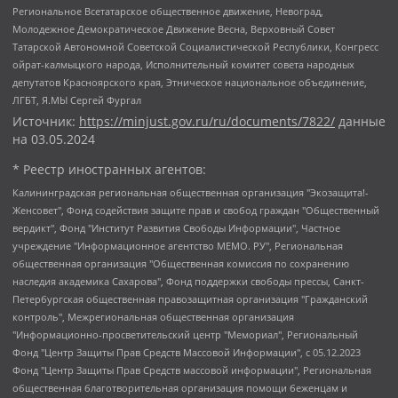
Региональное Всетатарское общественное движение, Невоград,
Молодежное Демократическое Движение Весна, Верховный Совет
Татарской Автономной Советской Социалистической Республики, Конгресс
ойрат-калмыцкого народа, Исполнительный комитет совета народных
депутатов Красноярского края, Этническое национальное объединение,
ЛГБТ, Я.МЫ Сергей Фургал
Источник:
https://minjust.gov.ru/ru/documents/7822/
данные
на
03.05.2024
* Реестр иностранных агентов:
Калининградская региональная общественная организация "Экозащита!-Женсовет", Фонд содействия защите прав и свобод граждан "Общественный вердикт", Фонд "Институт Развития Свободы Информации", Частное учреждение "Информационное агентство МЕМО. РУ", Региональная общественная организация "Общественная комиссия по сохранению наследия академика Сахарова", Фонд поддержки свободы прессы, Санкт-Петербургская общественная правозащитная организация "Гражданский контроль", Межрегиональная общественная организация "Информационно-просветительский центр "Мемориал", Региональный Фонд "Центр Защиты Прав Средств Массовой Информации", с 05.12.2023 Фонд "Центр Защиты Прав Средств массовой информации", Региональная общественная благотворительная организация помощи беженцам и мигрантам "Гражданское содействие", Негосударственное образовательное учреждение дополнительного профессионального образования (повышение квалификации) специалистов "АКАДЕМИЯ ПО ПРАВАМ ЧЕЛОВЕКА", Свердловская региональная общественная организация "Сутяжник", Автономная некоммерческая организация "Центр независимых социологических исследований", Союз общественных объединений "Российский исследовательский центр по правам человека", Региональное общественное учреждение научно-информационный центр "МЕМОРИАЛ", Некоммерческая организация "Фонд защиты гласности", Автономная некоммерческая организация "Институт прав человека", Городская общественная организация "Екатеринбургское общество "МЕМОРИАЛ", Городская общественная организация "Рязанское историко-просветительское и правозащитное общество "Мемориал" (Рязанский Мемориал), Челябинский региональный орган общественной самодеятельности – женское общественное объединение "Женщины Евразии", Челябинский региональный орган общественной самодеятельности "Уральская правозащитная группа", Фонд содействия защите здоровья и социальной справедливости имени Андрея Рылькова, Автономная Некоммерческая Организация "Аналитический Центр Юрия Левады", Автономная некоммерческая организация социальной поддержки населения "Проект Апрель", Региональная общественная организация помощи женщинам и детям, находящимся в кризисной ситуации "Информационно-методический центр "Анна", Фонд содействия развитию массовых коммуникаций и правовому просвещению "Так-так-Так", Фонд содействия устойчивому развитию "Серебряная тайга", Свердловский региональный общественный фонд социальных проектов "Новое время", "Idel.Реалии", Кавказ.Реалии, Крым.Реалии, Телеканал Настоящее Время, Татаро-башкирская служба Радио Свобода (Azatliq Radiosi), Радио Свободная Европа/Радио Свобода (PCE/PC), "Сибирь.Реалии", "Фактограф", Благотворительный фонд помощи осужденным и их семьям, Автономная некоммерческая организация "Институт глобализации и социальных движений", Фонд "В защиту прав заключенных", Частное учреждение "Центр поддержки и содействия развитию средств массовой информации", Пензенский региональный общественный благотворительный фонд "Гражданский союз", "Север.Реалии", Некоммерческая организация Фонд "Правовая инициатива", Общество с ограниченной ответственностью "Радио Свободная Европа/Радио Свобода", Чешское информационное агентство "MEDIUM-ORIENT", Красноярская региональная общественная организация "Мы против СПИДа", Камалягин Денис Николаевич, Маркелов Сергей Евгеньевич, Пономарев Лев Александрович, Савицкая Людмила Алексеевна, Автономная некоммерческая организация "Центр по работе с проблемой насилия "НАСИЛИЮ.НЕТ", Межрегиональный профессиональный союз работников здравоохранения "Альянс врачей", Юридическое лицо, зарегистрированное в Латвийской Республике, SIA "Medusa Project" (регистрационный номер 40103797863, дата регистрации 10.06.2014), Некоммерческая организация "Фонд по борьбе с коррупцией", Автономная некоммерческая организация "Институт права и публичной политики", Баданин Роман Сергеевич, Гликин Максим Александрович, Железнова Мария Михайловна, Лукьянова Юлия Сергеевна, Маетная Елизавета Витальевна, Маняхин Петр Борисович, Чуракова Ольга Владимировна, Ярош Юлия Петровна, Юридическое лицо "The Insider SIA", зарегистрированное в Риге, Латвийская Республика (дата регистрации 26.06.2015), являющееся администратором доменного имени интернет-издания "The Insider SIA", https://theins.ru, Постернак Алексей Евгеньевич, Рубин Михаил Аркадьевич, Анин Роман Александрович, Юридическое лицо Istories fonds, зарегистрированное в Латвийской Республике (регистрационный номер 50008295751, дата регистрации 24.02.2020), Великовский Дмитрий Александрович, Долинина Ирина Николаевна, Мароховская Алеся Алексеевна, Шлейнов Роман Юрьевич, Шмагун Олеся Валентиновна, Общество с ограниченной ответственностью "Альтаир 2021", Общество с ограниченной ответственностью "Вега 2021", Общество с ограниченной ответственностью "Главный редактор 2021", Общество с ограниченной ответственностью "Ромашки монолит", Важенков Артем Валерьевич, Ивановская областная общественная организация "Центр гендерных исследований", Гурман Юрий Альбертович, Медиапроект "ОВД-Инфо", Егоров Владимир Владимирович, Жилинский Владимир Александрович, Общество с ограниченной ответственностью "ЗП", Иванова София Юрьевна, Карезина Инна Павловна, Кильтау Екатерина Викторовна, Петров Алексей Викторович, Пискунов Сергей Евгеньевич, Смирнов Сергей Сергеевич, Тихонов Михаил Сергеевич, Общество с ограниченной ответственностью "ЖУРНАЛИСТ-ИНОСТРАННЫЙ АГЕНТ", Арапова Галина Юрьевна, Вольтская Татьяна Анатольевна, Американская компания "Mason G.E.S. Anonymous Foundation" (США), являющаяся владельцем интернет-издания https://mnews.world/, Компания "Stichting Bellingcat", зарегистрированная в Нидерландах (дата регистрации 11.07.2018), Захаров Андрей Вячеславович, Клепиковская Екатерина Дмитриевна, Общество с ограниченной ответственностью "МЕМО", Перл Роман Александрович, Симонов Евгений Алексеевич, Соловьева Елена Анатольевна, Сотников Даниил Владимирович, Сурначева Елизавета Дмитриевна, Автономная некоммерческая организация по защите прав человека и информированию населения "Якутия – Наше Мнение", Общество с ограниченной ответственностью "Москоу диджитал медиа", с 26.01.2023 Общество с ограниченной ответственностью "Чайка Белые сады", Ветошкина Валерия Валерьевна, Заговора Максим Александрович, Межрегиональное общественное движение "Российская ЛГБТ - сеть", Оленичев Максим Владимирович, Павлов Иван Юрьевич, Скворцова Елена Сергеевна, Общество с ограниченной ответственностью "Как бы инагент", Кочетков Игорь Викторович, Общество с ограниченной ответственностью "Честные выборы", Еланчик Олег Александрович, Общество с ограниченной ответственностью "Нобелевский призыв", Гималова Регина Эмилевна, Григорьев Андрей Валерьевич, Григорьева Алина Александровна, Ассоциация по содействию защите прав призывников, альтернативнослужащих и военнослужащих "Правозащитная группа "Гражданин.Армия.Право", Хисамова Регина Фаритовна, Автономная некоммерческая организация по реализации социально-правовых программ "Лилит", Дальневосточное общественное движение "Маяк", Санкт-Петербургская ЛГБТ-инициативная группа "Выход", Инициативная группа ЛГБТ+ "Реверс", Алексеев Андрей Викторович, Бекбулатова Таисия Львовна, Беляев Иван Михайлович, Владыкина Елена Сергеевна, Гельман Марат Александрович, Никульшина Вероника Юрьевна, Толоконникова Надежда Андреевна, Шендерович Виктор Анатольевич, Общество с ограниченной ответственностью "Данное сообщение", Общество с ограниченной ответственностью Издательский дом "Новая глава", Айнбиндер Александра Александровна, Московский комьюнити-центр для ЛГБТ+инициатив, Благотворительный фонд развития филантропии, Deutsche Welle (Германия, Kurt-Schumacher-Strasse 3, 53113 Bonn), Борзунова Мария Михайловна, Воробьев Виктор Викторович, Голубева Анна Львовна, Константинова Алла Михайловна, Малкова Ирина Владимировна, Мурадов Мурад Абдулгалимович, Осетинская Елизавета Николаевна, Понасенков Евгений Николаевич, Ганапольский Матвей Юрьевич, Киселев Евгений Алексеевич, Борухович Ирина Григорьевна, Дремин Иван Тимофеевич, Дубровский Дмитрий Викторович, Красноярская региональная общественная организация поддержки и развития альтернативных образовательных технологий и межкультурных коммуникаций "ИНТЕРРА", Маяковская Екатерина Алексеевна, Фейгин Марк Захарович, Филимонов Андрей Викторович, Дзугкоева Регина Николаевна, Доброхотов Роман Александрович, Дудь Юрий Александрович, Елкин Сергей Владимирович, Кругликов Кирилл Игоревич, Сабунаева Мария Леонидовна, Семенов Алексей Владимирович, Шаинян Карен Багратович, Шульман Екатерина Михайловна, Асафьев Артур Валерьевич, Вахштайн Виктор Семенович, Венедиктов Алексей Алексеевич, Лушникова Екатерина Евгеньевна, Волков Леонид Михайлович, Невзоров Александр Глебович, Пархоменко Сергей Борисович, Сироткин Ярослав Николаевич, Кара-Мурза Владимир Владимирович, Баранова Наталья Владимировна, Гозман Леонид Яковлевич, Кагарлицкий Борис Юльевич, Климарев Михаил Валерьевич, Милов Владимир Станиславович, Автономная некоммерческая организация Краснодарский центр современного искусства "Типография", Моргенштерн Алишер Тагирович, Соболь Любовь Эдуардовна, Общество с ограниченной ответственностью "ЛИЗА НОРМ", Каспаров Гарри Кимович, Ходорковский Михаил Борисович, Общество с ограниченной ответственностью "Апрельские тезисы", Данилович Ирина Брониславовна, Кашин Олег Владимирович, Петров Николай Владимирович, Пивоваров Алексей Владимирович, Соколов Михаил Владимирович, Цветкова Юлия Владимировна, Чичваркин Евгений Александрович, Комитет против пыток/Команда против пыток, Общество с ограниченной ответственностью "Первый научный", Общество с ограниченной ответственностью "Вертолет и ко", Белоцерковская Вероника Борисовна, Кац Максим Евгеньевич, Лазарева Татьяна Юрьевна, Шаведдинов Руслан Табризович, Яшин Илья Валерьевич, Общество с ограниченной ответственностью "Иноагент ААВ", Алешковский Дмитрий Петрович, Альбац Евгения Марковна, Быков Дмитрий Львович, Галямина Юлия Евгеньевна, Лойко Сергей Леонидович, Мартынов Кирилл Константинович, Медведев Сергей Александрович, Крашенинников Федор Геннадиевич, Гордеева Катерина Вл