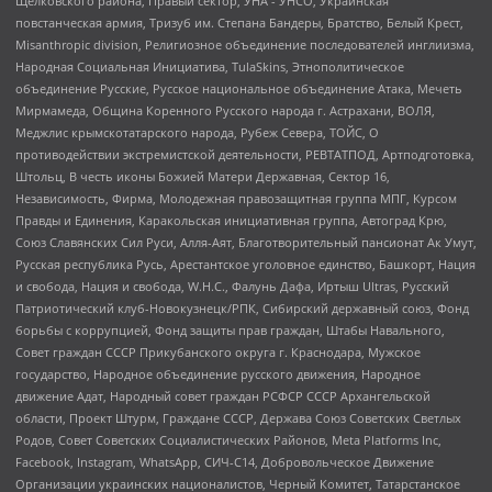
Щелковского района, Правый сектор, УНА - УНСО, Украинская
повстанческая армия, Тризуб им. Степана Бандеры, Братство, Белый Крест,
Misanthropic division, Религиозное объединение последователей инглиизма,
Народная Социальная Инициатива, TulaSkins, Этнополитическое
объединение Русские, Русское национальное объединение Атака, Мечеть
Мирмамеда, Община Коренного Русского народа г. Астрахани, ВОЛЯ,
Меджлис крымскотатарского народа, Рубеж Севера, ТОЙС, О
противодействии экстремистской деятельности, РЕВТАТПОД, Артподготовка,
Штольц, В честь иконы Божией Матери Державная, Сектор 16,
Независимость, Фирма, Молодежная правозащитная группа МПГ, Курсом
Правды и Единения, Каракольская инициативная группа, Автоград Крю,
Союз Славянских Сил Руси, Алля-Аят, Благотворительный пансионат Ак Умут,
Русская республика Русь, Арестантское уголовное единство, Башкорт, Нация
и свобода, Нация и свобода, W.H.С., Фалунь Дафа, Иртыш Ultras, Русский
Патриотический клуб-Новокузнецк/РПК, Сибирский державный союз, Фонд
борьбы с коррупцией, Фонд защиты прав граждан, Штабы Навального,
Совет граждан СССР Прикубанского округа г. Краснодара, Мужское
государство, Народное объединение русского движения, Народное
движение Адат, Народный совет граждан РСФСР СССР Архангельской
области, Проект Штурм, Граждане СССР, Держава Союз Советских Светлых
Родов, Совет Советских Социалистических Районов, Meta Platforms Inc,
Facebook, Instagram, WhatsApp, СИЧ-С14, Добровольческое Движение
Организации украинских националистов, Черный Комитет, Татарстанское