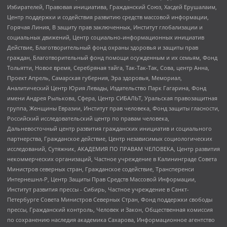
Избирателей, Правовая инициатива, Гражданский Союз, Хасдей Ерушалаим,
Центр поддержки и содействия развитию средств массовой информации,
Горячая Линия, В защиту прав заключенных, Институт глобализации и
социальных движений, Центр социально-информационных инициатив
Действие, Благотворительный фонд охраны здоровья и защиты прав
граждан, Благотворительный фонд помощи осужденным и их семьям, Фонд
Тольятти, Новое время, Серебряная тайга, Так-Так-Так, Сова, центр Анна,
Проект Апрель, Самарская губерния, Эра здоровья, Мемориал,
Аналитический Центр Юрия Левады, Издательство Парк Гагарина, Фонд
имени Андрея Рылькова, Сфера, Центр СИБАЛЬТ, Уральская правозащитная
группа, Женщины Евразии, Институт прав человека, Фонд защиты гласности,
Российский исследовательский центр по правам человека,
Дальневосточный центр развития гражданских инициатив и социального
партнерства, Гражданское действие, Центр независимых социологических
исследований, Сутяжник, АКАДЕМИЯ ПО ПРАВАМ ЧЕЛОВЕКА, Центр развития
некоммерческих организаций, Частное учреждение в Калининграде Совета
Министров северных стран, Гражданское содействие, Трансперенси
Интернешнл-Р, Центр Защиты Прав Средств Массовой Информации,
Институт развития прессы - Сибирь, Частное учреждение в Санкт-
Петербурге Совета Министров Северных Стран, Фонд поддержки свободы
прессы, Гражданский контроль, Человек и Закон, Общественная комиссия
по сохранению наследия академика Сахарова, Информационное агентство