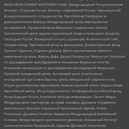
MEDIA DEVELOPMENT INVESTMENT FUND, Международный Республиканский
Институт, Открытая Россия, Институт современной России, Черноморский
фонд регионального сотрудничества, Европейская Платформа за
Демократические Выборы, Международный центр электоральных
исследований, Германский фонд Маршалла Соединенных Штатов,
Тихоокеанский центр защиты окружающей среды и природных ресурсов,
Свободная Россия, Всемирный конгресс украинцев, Атлантический совет,
Человек в беде, Европейский фонд за демократию, Джеймстаунский фонд,
Прожект Хармони, Родники дракона, Врачи против насильственного
извлечения органов, Фалунь Дафа, Друзья Фалуньгун, Фалуньгун, Коалиция
по расследованию преследования в отношении Фалуньгун в Китае,
Всемирная организация по расследованию преследований Фалуньгун,
Пражский гражданский центр, Ассоциация школ политических
исследований при Совете Европы, Центр либеральной современности,
Форум русскоязычных европейцев, Немецко-русский обмен, Бард колледж,
Европейский выбор, Фонд Ходорковского, Оксфордский российский фонд,
Фонд Будущее России, Компания свободы информации, Проект Медиа,
Международное партнерство за права человека, Духовное Управление
Евангельских Христиан Украинской Христианской Церкви, Новое
Поколение, Духовное Учебное Заведение Международный Библейский
Колледж, Международное христианское движение, Всемирный Институт
Саентологических Предприятий, Церковь Духовной Технологии,