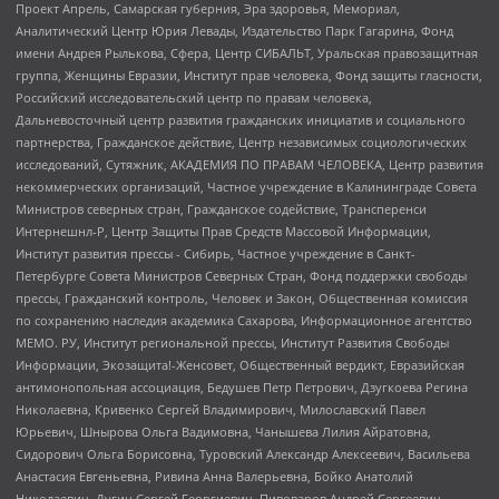
Проект Апрель, Самарская губерния, Эра здоровья, Мемориал,
Аналитический Центр Юрия Левады, Издательство Парк Гагарина, Фонд
имени Андрея Рылькова, Сфера, Центр СИБАЛЬТ, Уральская правозащитная
группа, Женщины Евразии, Институт прав человека, Фонд защиты гласности,
Российский исследовательский центр по правам человека,
Дальневосточный центр развития гражданских инициатив и социального
партнерства, Гражданское действие, Центр независимых социологических
исследований, Сутяжник, АКАДЕМИЯ ПО ПРАВАМ ЧЕЛОВЕКА, Центр развития
некоммерческих организаций, Частное учреждение в Калининграде Совета
Министров северных стран, Гражданское содействие, Трансперенси
Интернешнл-Р, Центр Защиты Прав Средств Массовой Информации,
Институт развития прессы - Сибирь, Частное учреждение в Санкт-
Петербурге Совета Министров Северных Стран, Фонд поддержки свободы
прессы, Гражданский контроль, Человек и Закон, Общественная комиссия
по сохранению наследия академика Сахарова, Информационное агентство
МЕМО. РУ, Институт региональной прессы, Институт Развития Свободы
Информации, Экозащита!-Женсовет, Общественный вердикт, Евразийская
антимонопольная ассоциация, Бедушев Петр Петрович, Дзугкоева Регина
Николаевна, Кривенко Сергей Владимирович, Милославский Павел
Юрьевич, Шнырова Ольга Вадимовна, Чанышева Лилия Айратовна,
Сидорович Ольга Борисовна, Туровский Александр Алексеевич, Васильева
Анастасия Евгеньевна, Ривина Анна Валерьевна, Бойко Анатолий
Николаевич, Дугин Сергей Георгиевич, Пивоваров Андрей Сергеевич,