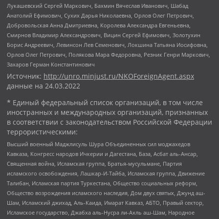
Лукашевский Сергей Маркович, Бахмин Вячеслав Иванович, Шабад
Анатолий Ефимович, Сухих Дарья Николаевна, Орлов Олег Петрович,
Добровольская Анна Дмитриевна, Королева Александра Евгеньевна,
Смирнов Владимир Александрович, Вицин Сергей Ефимович, Золотухин
Борис Андреевич, Левинсон Лев Семенович, Локшина Татьяна Иосифовна,
Орлов Олег Петрович, Полякова Мара Федоровна, Резник Генри Маркович,
Захаров Герман Константинович
Источник:
http://unro.minjust.ru/NKOForeignAgent.aspx
данные на
24.03.2022
* Единый федеральный список организаций, в том числе
иностранных и международных организаций, признанных
в соответствии с законодательством Российской Федерации
террористическими:
Высший военный Маджлисуль Шура Объединенных сил моджахедов
Кавказа, Конгресс народов Ичкерии и Дагестана, База, Асбат аль-Ансар,
Священная война, Исламская группа, Братья-мусульмане, Партия
исламского освобождения, Лашкар-И-Тайба, Исламская группа, Движение
Талибан, Исламская партия Туркестана, Общество социальных реформ,
Общество возрождения исламского наследия, Дом двух святых, Джунд аш-
Шам, Исламский джихад, Аль-Каида, Имарат Кавказ, АБТО, Правый сектор,
Исламское государство, Джабха аль-Нусра ли-Ахль аш-Шам, Народное