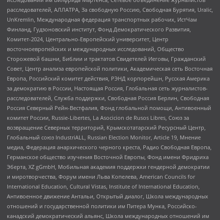
расследователей, АЛЛАТРА, За свободную Россию, Свободная Бурятия, Uralic,
UnKremlin, Международная федерация транспортных рабочих, ИстЧам
Финланд, Гудзоновский институт, Фонд Демократического Развития,
Комитет-2024, Центрально-Европейский университет, Центр
восточноевропейских и международных исследований, Общество
Сторожевой башни, Библии и трактатов Свидетелей Иеговы, Гражданский
Совет, Центр анализа европейской политики, Академическая сеть Восточная
Европа, Российский комитет действия, РЭНД корпорейшн, Русская Америка
за демократию в России, Настоящая Россия, Глобальная сеть журналистов-
расследователей, Служба поддержки, Свободная Россия Берлин, Свободная
Россия Северный Рейн-Вестфалия, Фонд глобальной помощи, Антивоенный
комитет России, Russie-Libertes, La Asocicion de Rusos Libres, Союз за
возвращение Северных территорий, Крымскотатарский Ресурсный Центр,
Глобальный союз IndustriALL, Russian Election Monitor, Article 19, Мнение
медиа, Федерация анархического черного креста, Радио Свободная Европа,
Германское общество изучения Восточной Европы, Фонд имени Фридриха
Эберта, XZ gGmbH, Мобильная академия поддержки гендерной демократии
и миротворчества, Форум имени Льва Копелева, American Councils for
International Education, Cultural Vistas, Institute of International Education,
Антивоенное движение Антальи, Открытый диалог, Школа международных
отношений и государственной политики им Питера Мунка, Российско-
канадский демократический альянс, Школа международных отношений им