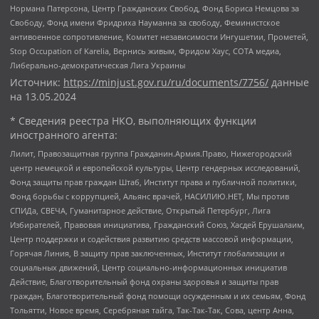
Нормана Патерсона, Центр Гражданских Свобод, Фонд Бориса Немцова за
Свободу, Фонд имени Фридриха Науманна за свободу, Феминистское
антивоенное сопротивление, Комитет независимости Ингушетии, Прометей,
Stop Occupation of Karelia, Вернись живым, Фридом Хаус, СОТА медиа,
Либерально-демократическая Лига Украины
Источник:
https://minjust.gov.ru/ru/documents/7756/
данные
на
13.05.2024
* Сведения реестра НКО, выполняющих функции
иностранного агента:
Лилит, Правозащитная группа Гражданин.Армия.Право, Нижегородский
центр немецкой и европейской культуры, Центр гендерных исследований,
Фонд защиты прав граждан Штаб, Институт права и публичной политики,
Фонд борьбы с коррупцией, Альянс врачей, НАСИЛИЮ.НЕТ, Мы против
СПИДа, СВЕЧА, Гуманитарное действие, Открытый Петербург, Лига
Избирателей, Правовая инициатива, Гражданский Союз, Хасдей Ерушалаим,
Центр поддержки и содействия развитию средств массовой информации,
Горячая Линия, В защиту прав заключенных, Институт глобализации и
социальных движений, Центр социально-информационных инициатив
Действие, Благотворительный фонд охраны здоровья и защиты прав
граждан, Благотворительный фонд помощи осужденным и их семьям, Фонд
Тольятти, Новое время, Серебряная тайга, Так-Так-Так, Сова, центр Анна,