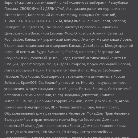
Европейская сеть организаций по наблюдению за выборами, Республика
Польша, СВОБОДНЫЙ ИДЕЛЬ-УРАЛ, Ассоциация развития журналистики,
IStories fonds, Королевский Институт Международных Отношений,
КРИМСЬКА ПРАВОЗАХИСНА ГРУПА, Фонд имени Генриха Бёлля, Stichting
Bellingcat, Bellingcat Ltd, The Insider, Институт правовой инициативы
Центральной и Восточной Европы, Фонд Открытой Эстонии, Calvert 22
Foundation, Канадский украинский конгресс, Институт Макдональда-Лорье,
Украинская национальная федерация Канады, Декабристы, Международный
научный центр им Вудро Вильсона, Свободная пресса, Возрождение,
Всеукраинский духовный центр , Риддл, Русский антивоенный комитет в
Швеции, Проект Медуза, Фонд Андрея Сахарова, Форум свободной России,
Лига Свободных Наций, Transparеncy International, Форум Свободных
Народов ПостРоссии, Солидарность с гражданским движением в России –
Solidarus, КрымSOS, Свободный университет, Институт государственного
управления, Форум гражданского общества Россия, Беллона, Союз жителей
островов Тисима и Хабомаи, Съезд народных депутатов, Гринпис
Интернешнл, Фонд борьбы с коррупцией Инк, Завет церквей TCCN, Агора,
Всемирный фонд природы, BDR Novaja Gazeta-Europe, Алтай проект,
Образовательный дом прав человека Чернигов, Фонд Дом Прав Человека,
Белорусский дом прав человека имени Бориса Звозскова, Дом прав
человека Тбилиси, Дом прав человека Ереван, Дом прав человека Крым,
Центр дикого лосося, TVR Studios, ТВ Дождь, Центр европейских
исследований им Вилфрида Мартенса, Сетевое объединение журналистов