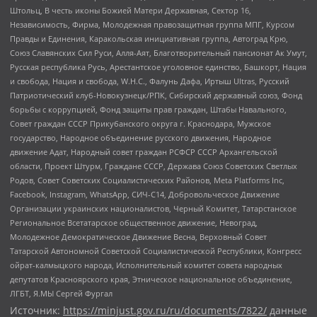
Штольц, В честь иконы Божией Матери Державная, Сектор 16,
Независимость, Фирма, Молодежная правозащитная группа МПГ, Курсом
Правды и Единения, Каракольская инициативная группа, Автоград Крю,
Союз Славянских Сил Руси, Алля-Аят, Благотворительный пансионат Ак Умут,
Русская республика Русь, Арестантское уголовное единство, Башкорт, Нация
и свобода, Нация и свобода, W.H.С., Фалунь Дафа, Иртыш Ultras, Русский
Патриотический клуб-Новокузнецк/РПК, Сибирский державный союз, Фонд
борьбы с коррупцией, Фонд защиты прав граждан, Штабы Навального,
Совет граждан СССР Прикубанского округа г. Краснодара, Мужское
государство, Народное объединение русского движения, Народное
движение Адат, Народный совет граждан РСФСР СССР Архангельской
области, Проект Штурм, Граждане СССР, Держава Союз Советских Светлых
Родов, Совет Советских Социалистических Районов, Meta Platforms Inc,
Facebook, Instagram, WhatsApp, СИЧ-С14, Добровольческое Движение
Организации украинских националистов, Черный Комитет, Татарстанское
Региональное Всетатарское общественное движение, Невоград,
Молодежное Демократическое Движение Весна, Верховный Совет
Татарской Автономной Советской Социалистической Республики, Конгресс
ойрат-калмыцкого народа, Исполнительный комитет совета народных
депутатов Красноярского края, Этническое национальное объединение,
ЛГБТ, Я.МЫ Сергей Фургал
Источник:
https://minjust.gov.ru/ru/documents/7822/
данные