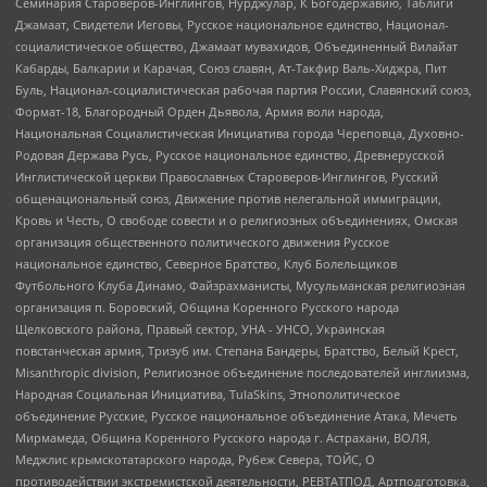
Семинария Староверов-Инглингов, Нурджулар, К Богодержавию, Таблиги
Джамаат, Свидетели Иеговы, Русское национальное единство, Национал-
социалистическое общество, Джамаат мувахидов, Объединенный Вилайат
Кабарды, Балкарии и Карачая, Союз славян, Ат-Такфир Валь-Хиджра, Пит
Буль, Национал-социалистическая рабочая партия России, Славянский союз,
Формат-18, Благородный Орден Дьявола, Армия воли народа,
Национальная Социалистическая Инициатива города Череповца, Духовно-
Родовая Держава Русь, Русское национальное единство, Древнерусской
Инглистической церкви Православных Староверов-Инглингов, Русский
общенациональный союз, Движение против нелегальной иммиграции,
Кровь и Честь, О свободе совести и о религиозных объединениях, Омская
организация общественного политического движения Русское
национальное единство, Северное Братство, Клуб Болельщиков
Футбольного Клуба Динамо, Файзрахманисты, Мусульманская религиозная
организация п. Боровский, Община Коренного Русского народа
Щелковского района, Правый сектор, УНА - УНСО, Украинская
повстанческая армия, Тризуб им. Степана Бандеры, Братство, Белый Крест,
Misanthropic division, Религиозное объединение последователей инглиизма,
Народная Социальная Инициатива, TulaSkins, Этнополитическое
объединение Русские, Русское национальное объединение Атака, Мечеть
Мирмамеда, Община Коренного Русского народа г. Астрахани, ВОЛЯ,
Меджлис крымскотатарского народа, Рубеж Севера, ТОЙС, О
противодействии экстремистской деятельности, РЕВТАТПОД, Артподготовка,