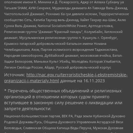
ополчение имени К. Минина и Д. Пожарского, Аджр от Аллаха Субхану уа
Тагьаля SHAM, АУМ Синрике, Муджахеды джамаата Ат-Тавхида Валь-Джихад,
Чистопольский Джамаат, Рохнамо ба суи давлати исломи, Террористическое
сообщество Сеть, Катиба Таухид валь-Джихад, Хайят Тахрир аш-Шам, Ахлю
Сунна Валь Джамаа, National Socialism/White Power, Артподготовка,
Религиозная группа “Джамаат “Красный пахарь”, Колумбайн, Хатлонский
джамаат, Мусульманская религиозная группа п. Кушкуль г. Оренбург,
Крымско-татарский добровольческий батальон имени Номана
Челебиджихана, Азов, Партия исламского возрождения Таджикистана,
Народная самооборона, Дуббайский джамаат, московская ячейка, Батал-
Хаджи Белхороев, Маньяки Культ Убийц, Молодёжь Которая Улыбается,
Легион Свобода России, Айдар, Русский добровольческий корпус
Источник:
http://nac.gov.ru/terroristicheskie-i-ekstremistskie-
organizacii-i-materialy.html
данные на
16.11.2023
* Перечень общественных объединений и религиозных
организаций в отношении которых судом принято
вступившее в законную силу решение о ликвидации или
запрете деятельности:
Национал-большевистская партия, ВЕК РА, Рада земли Кубанской Духовно
Родовой Державы Русь, Община Духовного Управления Асгардской Веси
Беловодья, Славянская Община Капища Веды Перуна, Мужская Духовная