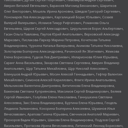
Аверин Виталий Евгеньевич, Барахоев Магомед Бекханович, Шарипков
Олег Викторович, Мошель Ирина Ароновна, Шведов Григорий Сергеевич,
Пономарев Лев Александрович, Каргалицкий Борис Юльевич, Созаев
Валерий Валерьевич, Исламов Тимур Рифгатович, Романова Ольга
Евгеньевна, Щаров Сергей Алексадрович, Цирульников Борис Альбертович,
Гасан Ольга Павловна, Паутов Юрий Анатольевич, Верховский Александр
Маркович, Пислакова-Паркер Марина Петровна, Кочеткова Татьяна
Владимировна, Чуркина Наталья Валерьевна, Акимова Татьяна Николаевна,
Золотарева Екатерина Александровна, Рачинский Ян Збигневич, Жемкова
Елена Борисовна, Гудков Лев Дмитриевич, Илларионова Юлия Юрьевна,
Саранг Анна Васильевна, Захарова Светлана Сергеевна, Аверин Владимир
Анатольевич, Щур Татьяна Михайловна, Щур Николай Алексеевич,
Блинушов Андрей Юрьевич, Мосин Алексей Геннадьевич, Гефтер Валентин
Михайлович, Симонов Алексей Кириллович, Флиге Ирина Анатольевна,
Мельникова Валентина Дмитриевна, Вититинова Елена Владимировна,
Баженова Светлана Куприяновна, Максимов Сергей Владимирович, Беляев
Сергей Иванович, Голубева Елена Николаевна, Ганнушкина Светлана
Алексеевна, Закс Елена Владимировна, Буртина Елена Юрьевна, Гендель
Людмила Залмановна, Кокорина Екатерина Алексеевна, Шуманов Илья
Вячеславович, Арапова Галина Юрьевна, Свечников Анатолий Мариевич,
Прохоров Вадим Юрьевич, Шахова Елена Владимировна, Подузов Сергей
Васильевич, Протасова Ирина Вячеславовна, Литинский Леонид Борисович,