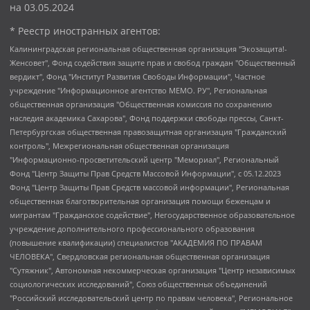
на
03.05.2024
* Реестр иностранных агентов:
Калининградская региональная общественная организация "Экозащита!-Женсовет", Фонд содействия защите прав и свобод граждан "Общественный вердикт", Фонд "Институт Развития Свободы Информации", Частное учреждение "Информационное агентство МЕМО. РУ", Региональная общественная организация "Общественная комиссия по сохранению наследия академика Сахарова", Фонд поддержки свободы прессы, Санкт-Петербургская общественная правозащитная организация "Гражданский контроль", Межрегиональная общественная организация "Информационно-просветительский центр "Мемориал", Региональный Фонд "Центр Защиты Прав Средств Массовой Информации", с 05.12.2023 Фонд "Центр Защиты Прав Средств массовой информации", Региональная общественная благотворительная организация помощи беженцам и мигрантам "Гражданское содействие", Негосударственное образовательное учреждение дополнительного профессионального образования (повышение квалификации) специалистов "АКАДЕМИЯ ПО ПРАВАМ ЧЕЛОВЕКА", Свердловская региональная общественная организация "Сутяжник", Автономная некоммерческая организация "Центр независимых социологических исследований", Союз общественных объединений "Российский исследовательский центр по правам человека", Региональное общественное учреждение научно-информационный центр "МЕМОРИАЛ", Некоммерческая организация "Фонд защиты гласности", Автономная некоммерческая организация "Институт прав человека", Городская общественная организация "Екатеринбургское общество "МЕМОРИАЛ", Городская общественная организация "Рязанское историко-просветительское и правозащитное общество "Мемориал" (Рязанский Мемориал), Челябинский региональный орган общественной самодеятельности – женское общественное объединение "Женщины Евразии", Челябинский региональный орган общественной самодеятельности "Уральская правозащитная группа", Фонд содействия защите здоровья и социальной справедливости имени Андрея Рылькова, Автономная Некоммерческая Организация "Аналитический Центр Юрия Левады", Автономная некоммерческая организация социальной поддержки населения "Проект Апрель", Региональная общественная организация помощи женщинам и детям, находящимся в кризисной ситуации "Информационно-методический центр "Анна", Фонд содействия развитию массовых коммуникаций и правовому просвещению "Так-так-Так", Фонд содействия устойчивому развитию "Серебряная тайга", Свердловский региональный общественный фонд социальных проектов "Новое время", "Idel.Реалии", Кавказ.Реалии, Крым.Реалии, Телеканал Настоящее Время, Татаро-башкирская служба Радио Свобода (Azatliq Radiosi), Радио Свободная Европа/Радио Свобода (PCE/PC), "Сибирь.Реалии", "Фактограф", Благотворительный фонд помощи осужденным и их семьям, Автономная некоммерческая организация "Институт глобализации и социальных движений", Фонд "В защиту прав заключенных", Частное учреждение "Центр поддержки и содействия развитию средств массовой информации", Пензенский региональный общественный благотворительный фонд "Гражданский союз", "Север.Реалии", Некоммерческая организация Фонд "Правовая инициатива", Общество с ограниченной ответственностью "Радио Свободная Европа/Радио Свобода", Чешское информационное агентство "MEDIUM-ORIENT", Красноярская региональная общественная организация "Мы против СПИДа", Камалягин Денис Николаевич, Маркелов Сергей Евгеньевич, Пономарев Лев Александрович, Савицкая Людмила Алексеевна, Автономная некоммерческая организация "Центр по работе с проблемой насилия "НАСИЛИЮ.НЕТ", Межрегиональный профессиональный союз работников здравоохранения "Альянс врачей", Юридическое лицо, зарегистрированное в Латвийской Республике, SIA "Medusa Project" (регистрационный номер 40103797863, дата регистрации 10.06.2014), Некоммерческая организация "Фонд по борьбе с коррупцией", Автономная некоммерческая организация "Институт права и публичной политики", Баданин Роман Сергеевич, Гликин Максим Александрович, Железнова Мария Михайловна, Лукьянова Юлия Сергеевна, Маетная Елизавета Витальевна, Маняхин Петр Борисович, Чуракова Ольга Владимировна, Ярош Юлия Петровна, Юридическое лицо "The Insider SIA", зарегистрированное в Риге, Латвийская Республика (дата регистрации 26.06.2015), являющееся администратором доменного имени интернет-издания "The Insider SIA", https://theins.ru, Постернак Алексей Евгеньевич, Рубин Михаил Аркадьевич, Анин Роман Александрович, Юридическое лицо Istories fonds, зарегистрированное в Латвийской Республике (регистрационный номер 50008295751, дата регистрации 24.02.2020), Великовский Дмитрий Александрович, Долинина Ирина Николаевна, Мароховская Алеся Алексеевна, Шлейнов Роман Юрьевич, Шмагун Олеся Валентиновна, Общество с ограниченной ответственностью "Альтаир 2021", Общество с ограниченной ответственностью "Вега 2021", Общество с ограниченной ответственностью "Главный редактор 2021", Общество с ограниченной ответственностью "Ромашки монолит", Важенков Артем Валерьевич, Ивановская областная общественная организация "Центр гендерных исследований", Гурман Юрий Альбертович, Медиапроект "ОВД-Инфо", Егоров Владимир Владимирович, Жилинский Владимир Александрович, Общество с ограниченной ответственностью "ЗП", Иванова София Юрьевна, Карезина Инна Павловна, Кильтау Екатерина Викторовна, Петров Алексей Викторович, Пискунов Сергей Евгеньевич, Смирнов Сергей Сергеевич, Тихонов Михаил Сергеевич, Общество с ограниченной ответственностью "ЖУРНАЛИСТ-ИНОСТРАННЫЙ АГЕНТ", Арапова Галина Юрьевна, Вольтская Татьяна Анатольевна, Американская компания "Mason G.E.S. Anonymous Foundation" (США), являющаяся владельцем интернет-издания https://mnews.world/, Компания "Stichting Bellingcat", зарегистрированная в Нидерландах (дата регистрации 11.07.2018), Захаров Андрей Вячеславович, Клепиковская Екатерина Дмитриевна, Общество с ограниченной ответственностью "МЕМО", Перл Роман Александрович, Симонов Евгений Алексеевич, Соловьева Елена Анатольевна, Сотников Даниил Владимирович, Сурначева Елизавета Дмитриевна, Автономная некоммерческая организация по защите прав человека и информированию населения "Якутия – Наше Мнение", Общество с ограниченной ответственностью "Москоу диджитал медиа", с 26.01.2023 Общество с ограниченной ответственностью "Чайка Белые сады", Ветошкина Валерия Валерьевна, Заговора Максим Александрович, Межрегиональное общественное движение "Российская ЛГБТ - сеть", Оленичев Максим Владимирович, Павлов Иван Юрьевич, Скворцова Елена Сергеевна, Общество с ограниченной ответственностью "Как бы инагент", Кочетков Игорь Викторович, Общество с ограниченной ответственностью "Честные выборы", Еланчик Олег Александрович, Общество с ограниченной ответственностью "Нобелевский призыв", Гималова Регина Эмилевна, Григорьев Андрей Валерьевич, Григорьева Алина Александровна, Ассоциация по содействию защите прав призывников, альтернативнослужащих и военнослужащих "Правозащитная группа "Гражданин.Армия.Право", Хисамова Регина Фаритовна, Автономная некоммерческая организация по реализации социально-правовых программ "Лилит", Дальневосточное общественное движение "Маяк", Санкт-Петербургская ЛГБТ-инициативная группа "Выход", Инициативная группа ЛГБТ+ "Реверс", Алексеев Андрей Викторович, Бекбулатова Таисия Львовна, Беляев Иван Михайлович, Владыкина Елена Сергеевна, Гельман Марат Александрович, Никульшина Вероника Юрьевна, Толоконникова Надежда Андреевна, Шендерович Виктор Анатольевич, Общество с ограниченной ответственностью "Данное сообщение", Общество с ограниченной ответственностью Издательский дом "Новая глава", Айнбиндер Александра Александровна, Московский комьюнити-центр для ЛГБТ+инициатив, Благотворительный фонд развития филантропии, Deutsche Welle (Германия, Kurt-Schumacher-Strasse 3, 53113 Bonn), Борзунова Мария Михайловна, Воробьев Виктор Викторович, Голубева Анна Львовна, Константинова Алла Михайловна, Малкова Ирина Владимировна, Мурадов Мурад Абдулгалимович, Осетинская Елизавета Николаевна, Понасенков Евгений Николаевич, Ганапольский Матвей Юрьевич, Киселев Евгений Алексеевич, Борухович Ирина Григорьевна, Дремин Иван Тимофеевич, Дубровский Дмитрий Викторович, Красноярская региональная общественная организация поддержки и развития альтернативных образовательных технологий и межкультурных коммуникаций "ИНТЕРРА", Маяковская Екатерина Алексеевна, Фейгин Марк Захарович, Филимонов Андрей Викторович, Дзугкоева Регина Николаевна, Доброхотов Роман Александрович, Дудь Юрий Александрович, Елкин Сергей Владимирович, Кругликов Кирилл Игоревич, Сабунаева Мария Леонидовна, Семенов Алексей Владимирович, Шаинян Карен Багратович, Шульман Екатерина Михайловна, Асафьев Артур Валерьевич, Вахштайн Виктор Семенович, Венедиктов Алексей Алексеевич, Лушникова Екатерина Евгеньевна, Волков Леонид Михайлович, Невзоров Александр Глебович, Пархоменко Сергей Борисович, Сироткин Ярослав Николаевич, Кара-Мурза Владимир Владимирович, Баранова Наталья Владимировна, Гозман Леонид Яковлевич, Кагарлицкий Борис Юльевич, Климарев Михаил Валерьевич, Милов Владимир Станиславович, Автономная некоммерческая организация Краснодарский центр современного искусства "Типография", Моргенштерн Алишер Тагирович, Соболь Любовь Эдуардовна, Общество с ограниченной ответственностью "ЛИЗА НОРМ", Каспаров Гарри Кимович, Ходорковский Михаил Борисович, Общество с ограниченной ответственностью "Апрельские тезисы", Данилович Ирина Брониславовна, Кашин Олег Владимирович, Петров Николай Владимирович, Пивоваров Алексей Владимирович, Соколов Михаил Владимирович, Цветкова Юлия Владимировна, Чичваркин Евгений Александрович, Комитет против пыток/Команда против пыток, Общество с ограниченной ответственностью "Первый научный", Общество с ограниченной ответственностью "Вертолет и ко", Белоцерковская Вероника Борисовна, Кац Максим Евгеньевич, Лазарева Татьяна Юрьевна, Шаведдинов Руслан Табризович, Яшин Илья Валерьевич, Общество с ограниченной ответственностью "Иноагент ААВ", Алешковский Дмитрий Петрович, Альбац Евгения Марковна, Быков Дмитрий Львович, Галямина Юлия Евгеньевна, Лойко Сергей Леонидович, Мартынов Кирилл Константинович, Медведев Сергей Александрович, Крашенинников Федор Геннадиевич, Гордеева Катерина Вл