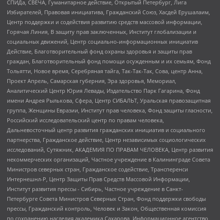
СПИДа, СВЕЧА, Гуманитарное действие, Открытый Петербург, Лига
Избирателей, Правовая инициатива, Гражданский Союз, Хасдей Ерушалаим,
Центр поддержки и содействия развитию средств массовой информации,
Горячая Линия, В защиту прав заключенных, Институт глобализации и
социальных движений, Центр социально-информационных инициатив
Действие, Благотворительный фонд охраны здоровья и защиты прав
граждан, Благотворительный фонд помощи осужденным и их семьям, Фонд
Тольятти, Новое время, Серебряная тайга, Так-Так-Так, Сова, центр Анна,
Проект Апрель, Самарская губерния, Эра здоровья, Мемориал,
Аналитический Центр Юрия Левады, Издательство Парк Гагарина, Фонд
имени Андрея Рылькова, Сфера, Центр СИБАЛЬТ, Уральская правозащитная
группа, Женщины Евразии, Институт прав человека, Фонд защиты гласности,
Российский исследовательский центр по правам человека,
Дальневосточный центр развития гражданских инициатив и социального
партнерства, Гражданское действие, Центр независимых социологических
исследований, Сутяжник, АКАДЕМИЯ ПО ПРАВАМ ЧЕЛОВЕКА, Центр развития
некоммерческих организаций, Частное учреждение в Калининграде Совета
Министров северных стран, Гражданское содействие, Трансперенси
Интернешнл-Р, Центр Защиты Прав Средств Массовой Информации,
Институт развития прессы - Сибирь, Частное учреждение в Санкт-
Петербурге Совета Министров Северных Стран, Фонд поддержки свободы
прессы, Гражданский контроль, Человек и Закон, Общественная комиссия
по сохранению наследия академика Сахарова, Информационное агентство