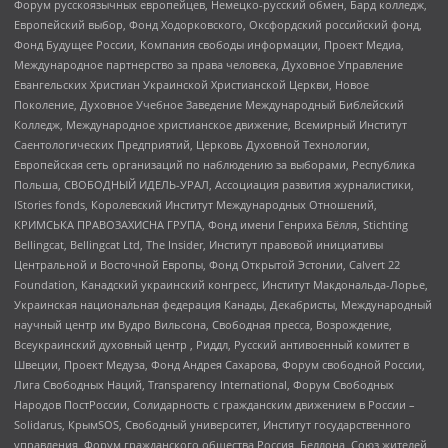
Форум русскоязычных европейцев, Немецко-русский обмен, Бард колледж,
Европейский выбор, Фонд Ходорковского, Оксфордский российский фонд,
Фонд Будущее России, Компания свободы информации, Проект Медиа,
Международное партнерство за права человека, Духовное Управление
Евангельских Христиан Украинской Христианской Церкви, Новое
Поколение, Духовное Учебное Заведение Международный Библейский
Колледж, Международное христианское движение, Всемирный Институт
Саентологических Предприятий, Церковь Духовной Технологии,
Европейская сеть организаций по наблюдению за выборами, Республика
Польша, СВОБОДНЫЙ ИДЕЛЬ-УРАЛ, Ассоциация развития журналистики,
IStories fonds, Королевский Институт Международных Отношений,
КРИМСЬКА ПРАВОЗАХИСНА ГРУПА, Фонд имени Генриха Бёлля, Stichting
Bellingcat, Bellingcat Ltd, The Insider, Институт правовой инициативы
Центральной и Восточной Европы, Фонд Открытой Эстонии, Calvert 22
Foundation, Канадский украинский конгресс, Институт Макдональда-Лорье,
Украинская национальная федерация Канады, Декабристы, Международный
научный центр им Вудро Вильсона, Свободная пресса, Возрождение,
Всеукраинский духовный центр , Риддл, Русский антивоенный комитет в
Швеции, Проект Медуза, Фонд Андрея Сахарова, Форум свободной России,
Лига Свободных Наций, Transparеncy International, Форум Свободных
Народов ПостРоссии, Солидарность с гражданским движением в России –
Solidarus, КрымSOS, Свободный университет, Институт государственного
управления, Форум гражданского общества Россия, Беллона, Союз жителей