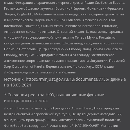
медиа, Федерация анархического черного креста, Радио Свободная Европа,
Германское общество изучения Восточной Европы, Фонд имени Фридриха
Эберта, XZ gGmbH, Мобильная академия поддержки гендерной демократии
и миротворчества, Форум имени Льва Копелева, American Councils for
International Education, Cultural Vistas, Institute of International Education,
Антивоенное движение Антальи, Открытый диалог, Школа международных
отношений и государственной политики им Питера Мунка, Российско-
канадский демократический альянс, Школа международных отношений им
Нормана Патерсона, Центр Гражданских Свобод, Фонд Бориса Немцова за
Свободу, Фонд имени Фридриха Науманна за свободу, Феминистское
антивоенное сопротивление, Комитет независимости Ингушетии, Прометей,
Stop Occupation of Karelia, Вернись живым, Фридом Хаус, СОТА медиа,
Либерально-демократическая Лига Украины
Источник:
https://minjust.gov.ru/ru/documents/7756/
данные
на
13.05.2024
* Сведения реестра НКО, выполняющих функции
иностранного агента:
Лилит, Правозащитная группа Гражданин.Армия.Право, Нижегородский
центр немецкой и европейской культуры, Центр гендерных исследований,
Фонд защиты прав граждан Штаб, Институт права и публичной политики,
Фонд борьбы с коррупцией, Альянс врачей, НАСИЛИЮ.НЕТ, Мы против