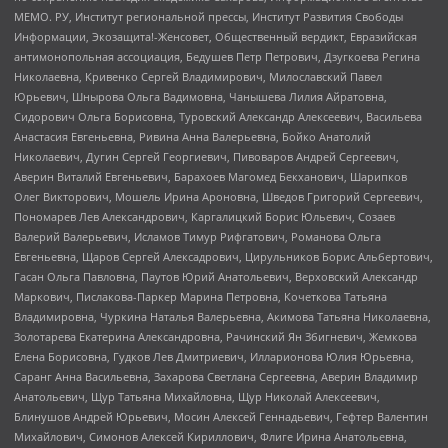
МЕМО. РУ, Институт региональной прессы, Институт Развития Свободы
Информации, Экозащита!-Женсовет, Общественный вердикт, Евразийская
антимонопольная ассоциация, Бедушев Петр Петрович, Дзугкоева Регина
Николаевна, Кривенко Сергей Владимирович, Милославский Павел
Юрьевич, Шнырова Ольга Вадимовна, Чанышева Лилия Айратовна,
Сидорович Ольга Борисовна, Туровский Александр Алексеевич, Васильева
Анастасия Евгеньевна, Ривина Анна Валерьевна, Бойко Анатолий
Николаевич, Дугин Сергей Георгиевич, Пивоваров Андрей Сергеевич,
Аверин Виталий Евгеньевич, Барахоев Магомед Бекханович, Шарипков
Олег Викторович, Мошель Ирина Ароновна, Шведов Григорий Сергеевич,
Пономарев Лев Александрович, Каргалицкий Борис Юльевич, Созаев
Валерий Валерьевич, Исламов Тимур Рифгатович, Романова Ольга
Евгеньевна, Щаров Сергей Алексадрович, Цирульников Борис Альбертович,
Гасан Ольга Павловна, Паутов Юрий Анатольевич, Верховский Александр
Маркович, Пислакова-Паркер Марина Петровна, Кочеткова Татьяна
Владимировна, Чуркина Наталья Валерьевна, Акимова Татьяна Николаевна,
Золотарева Екатерина Александровна, Рачинский Ян Збигневич, Жемкова
Елена Борисовна, Гудков Лев Дмитриевич, Илларионова Юлия Юрьевна,
Саранг Анна Васильевна, Захарова Светлана Сергеевна, Аверин Владимир
Анатольевич, Щур Татьяна Михайловна, Щур Николай Алексеевич,
Блинушов Андрей Юрьевич, Мосин Алексей Геннадьевич, Гефтер Валентин
Михайлович, Симонов Алексей Кириллович, Флиге Ирина Анатольевна,