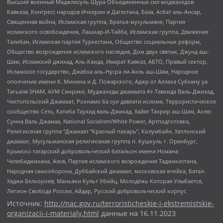
Высший военный Маджлисуль Шура Объединенных сил моджахедов
Кавказа, Конгресс народов Ичкерии и Дагестана, База, Асбат аль-Ансар,
Священная война, Исламская группа, Братья-мусульмане, Партия
исламского освобождения, Лашкар-И-Тайба, Исламская группа, Движение
Талибан, Исламская партия Туркестана, Общество социальных реформ,
Общество возрождения исламского наследия, Дом двух святых, Джунд аш-
Шам, Исламский джихад, Аль-Каида, Имарат Кавказ, АБТО, Правый сектор,
Исламское государство, Джабха аль-Нусра ли-Ахль аш-Шам, Народное
ополчение имени К. Минина и Д. Пожарского, Аджр от Аллаха Субхану уа
Тагьаля SHAM, АУМ Синрике, Муджахеды джамаата Ат-Тавхида Валь-Джихад,
Чистопольский Джамаат, Рохнамо ба суи давлати исломи, Террористическое
сообщество Сеть, Катиба Таухид валь-Джихад, Хайят Тахрир аш-Шам, Ахлю
Сунна Валь Джамаа, National Socialism/White Power, Артподготовка,
Религиозная группа “Джамаат “Красный пахарь”, Колумбайн, Хатлонский
джамаат, Мусульманская религиозная группа п. Кушкуль г. Оренбург,
Крымско-татарский добровольческий батальон имени Номана
Челебиджихана, Азов, Партия исламского возрождения Таджикистана,
Народная самооборона, Дуббайский джамаат, московская ячейка, Батал-
Хаджи Белхороев, Маньяки Культ Убийц, Молодёжь Которая Улыбается,
Легион Свобода России, Айдар, Русский добровольческий корпус
Источник:
http://nac.gov.ru/terroristicheskie-i-ekstremistskie-
organizacii-i-materialy.html
данные на
16.11.2023