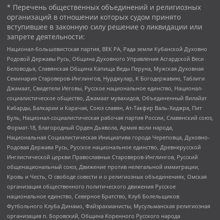
* Перечень общественных объединений и религиозных
организаций в отношении которых судом принято
вступившее в законную силу решение о ликвидации или
запрете деятельности:
Национал-большевистская партия, ВЕК РА, Рада земли Кубанской Духовно
Родовой Державы Русь, Община Духовного Управления Асгардской Веси
Беловодья, Славянская Община Капища Веды Перуна, Мужская Духовная
Семинария Староверов-Инглингов, Нурджулар, К Богодержавию, Таблиги
Джамаат, Свидетели Иеговы, Русское национальное единство, Национал-
социалистическое общество, Джамаат мувахидов, Объединенный Вилайат
Кабарды, Балкарии и Карачая, Союз славян, Ат-Такфир Валь-Хиджра, Пит
Буль, Национал-социалистическая рабочая партия России, Славянский союз,
Формат-18, Благородный Орден Дьявола, Армия воли народа,
Национальная Социалистическая Инициатива города Череповца, Духовно-
Родовая Держава Русь, Русское национальное единство, Древнерусской
Инглистической церкви Православных Староверов-Инглингов, Русский
общенациональный союз, Движение против нелегальной иммиграции,
Кровь и Честь, О свободе совести и о религиозных объединениях, Омская
организация общественного политического движения Русское
национальное единство, Северное Братство, Клуб Болельщиков
Футбольного Клуба Динамо, Файзрахманисты, Мусульманская религиозная
организация п. Боровский, Община Коренного Русского народа