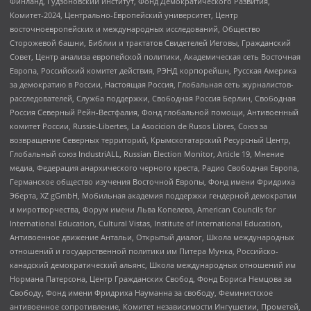
Финланд, Гудзоновский институт, Фонд Демократического Развития,
Комитет-2024, Центрально-Европейский университет, Центр
восточноевропейских и международных исследований, Общество
Сторожевой башни, Библии и трактатов Свидетелей Иеговы, Гражданский
Совет, Центр анализа европейской политики, Академическая сеть Восточная
Европа, Российский комитет действия, РЭНД корпорейшн, Русская Америка
за демократию в России, Настоящая Россия, Глобальная сеть журналистов-
расследователей, Служба поддержки, Свободная Россия Берлин, Свободная
Россия Северный Рейн-Вестфалия, Фонд глобальной помощи, Антивоенный
комитет России, Russie-Libertes, La Asocicion de Rusos Libres, Союз за
возвращение Северных территорий, Крымскотатарский Ресурсный Центр,
Глобальный союз IndustriALL, Russian Election Monitor, Article 19, Мнение
медиа, Федерация анархического черного креста, Радио Свободная Европа,
Германское общество изучения Восточной Европы, Фонд имени Фридриха
Эберта, XZ gGmbH, Мобильная академия поддержки гендерной демократии
и миротворчества, Форум имени Льва Копелева, American Councils for
International Education, Cultural Vistas, Institute of International Education,
Антивоенное движение Антальи, Открытый диалог, Школа международных
отношений и государственной политики им Питера Мунка, Российско-
канадский демократический альянс, Школа международных отношений им
Нормана Патерсона, Центр Гражданских Свобод, Фонд Бориса Немцова за
Свободу, Фонд имени Фридриха Науманна за свободу, Феминистское
антивоенное сопротивление, Комитет независимости Ингушетии, Прометей,