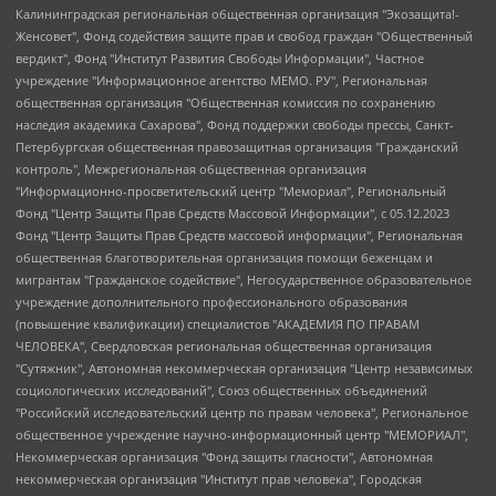
Калининградская региональная общественная организация "Экозащита!-Женсовет", Фонд содействия защите прав и свобод граждан "Общественный вердикт", Фонд "Институт Развития Свободы Информации", Частное учреждение "Информационное агентство МЕМО. РУ", Региональная общественная организация "Общественная комиссия по сохранению наследия академика Сахарова", Фонд поддержки свободы прессы, Санкт-Петербургская общественная правозащитная организация "Гражданский контроль", Межрегиональная общественная организация "Информационно-просветительский центр "Мемориал", Региональный Фонд "Центр Защиты Прав Средств Массовой Информации", с 05.12.2023 Фонд "Центр Защиты Прав Средств массовой информации", Региональная общественная благотворительная организация помощи беженцам и мигрантам "Гражданское содействие", Негосударственное образовательное учреждение дополнительного профессионального образования (повышение квалификации) специалистов "АКАДЕМИЯ ПО ПРАВАМ ЧЕЛОВЕКА", Свердловская региональная общественная организация "Сутяжник", Автономная некоммерческая организация "Центр независимых социологических исследований", Союз общественных объединений "Российский исследовательский центр по правам человека", Региональное общественное учреждение научно-информационный центр "МЕМОРИАЛ", Некоммерческая организация "Фонд защиты гласности", Автономная некоммерческая организация "Институт прав человека", Городская общественная организация "Екатеринбургское общество "МЕМОРИАЛ", Городская общественная организация "Рязанское историко-просветительское и правозащитное общество "Мемориал" (Рязанский Мемориал), Челябинский региональный орган общественной самодеятельности – женское общественное объединение "Женщины Евразии", Челябинский региональный орган общественной самодеятельности "Уральская правозащитная группа", Фонд содействия защите здоровья и социальной справедливости имени Андрея Рылькова, Автономная Некоммерческая Организация "Аналитический Центр Юрия Левады", Автономная некоммерческая организация социальной поддержки населения "Проект Апрель", Региональная общественная организация помощи женщинам и детям, находящимся в кризисной ситуации "Информационно-методический центр "Анна", Фонд содействия развитию массовых коммуникаций и правовому просвещению "Так-так-Так", Фонд содействия устойчивому развитию "Серебряная тайга", Свердловский региональный общественный фонд социальных проектов "Новое время", "Idel.Реалии", Кавказ.Реалии, Крым.Реалии, Телеканал Настоящее Время, Татаро-башкирская служба Радио Свобода (Azatliq Radiosi), Радио Свободная Европа/Радио Свобода (PCE/PC), "Сибирь.Реалии", "Фактограф", Благотворительный фонд помощи осужденным и их семьям, Автономная некоммерческая организация "Институт глобализации и социальных движений", Фонд "В защиту прав заключенных", Частное учреждение "Центр поддержки и содействия развитию средств массовой информации", Пензенский региональный общественный благотворительный фонд "Гражданский союз", "Север.Реалии", Некоммерческая организация Фонд "Правовая инициатива", Общество с ограниченной ответственностью "Радио Свободная Европа/Радио Свобода", Чешское информационное агентство "MEDIUM-ORIENT", Красноярская региональная общественная организация "Мы против СПИДа", Камалягин Денис Николаевич, Маркелов Сергей Евгеньевич, Пономарев Лев Александрович, Савицкая Людмила Алексеевна, Автономная некоммерческая организация "Центр по работе с проблемой насилия "НАСИЛИЮ.НЕТ", Межрегиональный профессиональный союз работников здравоохранения "Альянс врачей", Юридическое лицо, зарегистрированное в Латвийской Республике, SIA "Medusa Project" (регистрационный номер 40103797863, дата регистрации 10.06.2014), Некоммерческая организация "Фонд по борьбе с коррупцией", Автономная некоммерческая организация "Институт права и публичной политики", Баданин Роман Сергеевич, Гликин Максим Александрович, Железнова Мария Михайловна, Лукьянова Юлия Сергеевна, Маетная Елизавета Витальевна, Маняхин Петр Борисович, Чуракова Ольга Владимировна, Ярош Юлия Петровна, Юридическое лицо "The Insider SIA", зарегистрированное в Риге, Латвийская Республика (дата регистрации 26.06.2015), являющееся администратором доменного имени интернет-издания "The Insider SIA", https://theins.ru, Постернак Алексей Евгеньевич, Рубин Михаил Аркадьевич, Анин Роман Александрович, Юридическое лицо Istories fonds, зарегистрированное в Латвийской Республике (регистрационный номер 50008295751, дата регистрации 24.02.2020), Великовский Дмитрий Александрович, Долинина Ирина Николаевна, Мароховская Алеся Алексеевна, Шлейнов Роман Юрьевич, Шмагун Олеся Валентиновна, Общество с ограниченной ответственностью "Альтаир 2021", Общество с ограниченной ответственностью "Вега 2021", Общество с ограниченной ответственностью "Главный редактор 2021", Общество с ограниченной ответственностью "Ромашки монолит", Важенков Артем Валерьевич, Ивановская областная общественная организация "Центр гендерных исследований", Гурман Юрий Альбертович, Медиапроект "ОВД-Инфо", Егоров Владимир Владимирович, Жилинский Владимир Александрович, Общество с ограниченной ответственностью "ЗП", Иванова София Юрьевна, Карезина Инна Павловна, Кильтау Екатерина Викторовна, Петров Алексей Викторович, Пискунов Сергей Евгеньевич, Смирнов Сергей Сергеевич, Тихонов Михаил Сергеевич, Общество с ограниченной ответственностью "ЖУРНАЛИСТ-ИНОСТРАННЫЙ АГЕНТ", Арапова Галина Юрьевна, Вольтская Татьяна Анатольевна, Американская компания "Mason G.E.S. Anonymous Foundation" (США), являющаяся владельцем интернет-издания https://mnews.world/, Компания "Stichting Bellingcat", зарегистрированная в Нидерландах (дата регистрации 11.07.2018), Захаров Андрей Вячеславович, Клепиковская Екатерина Дмитриевна, Общество с ограниченной ответственностью "МЕМО", Перл Роман Александрович, Симонов Евгений Алексеевич, Соловьева Елена Анатольевна, Сотников Даниил Владимирович, Сурначева Елизавета Дмитриевна, Автономная некоммерческая организация по защите прав человека и информированию населения "Якутия – Наше Мнение", Общество с ограниченной ответственностью "Москоу диджитал медиа", с 26.01.2023 Общество с ограниченной ответственностью "Чайка Белые сады", Ветошкина Валерия Валерьевна, Заговора Максим Александрович, Межрегиональное общественное движение "Российская ЛГБТ - сеть", Оленичев Максим Владимирович, Павлов Иван Юрьевич, Скворцова Елена Сергеевна, Общество с ограниченной ответственностью "Как бы инагент", Кочетков Игорь Викторович, Общество с ограниченной ответственностью "Честные выборы", Еланчик Олег Александрович, Общество с ограниченной ответственностью "Нобелевский призыв", Гималова Регина Эмилевна, Григорьев Андрей Валерьевич, Григорьева Алина Александровна, Ассоциация по содействию защите прав призывников, альтернативнослужащих и военнослужащих "Правозащитная группа "Гражданин.Армия.Право", Хисамова Регина Фаритовна, Автономная некоммерческая организация по реализации социально-правовых программ "Лилит", Дальневосточное общественное движение "Маяк", Санкт-Петербургская ЛГБТ-инициативная группа "Выход", Инициативная группа ЛГБТ+ "Реверс", Алексеев Андрей Викторович, Бекбулатова Таисия Львовна, Беляев Иван Михайлович, Владыкина Елена Сергеевна, Гельман Марат Александрович, Никульшина Вероника Юрьевна, Толоконникова Надежда Андреевна, Шендерович Виктор Анатольевич, Общество с ограниченной ответственностью "Данное сообщение", Общество с ограниченной ответственностью Издательский дом "Новая глава", Айнбиндер Александра Александровна, Московский комьюнити-центр для ЛГБТ+инициатив, Благотворительный фонд развития филантропии, Deutsche Welle (Германия, Kurt-Schumacher-Strasse 3, 53113 Bonn), Борзунова Мария Михайловна, Воробьев Виктор Викторович, Голубева Анна Львовна, Константинова Алла Михайловна, Малкова Ирина Владимировна, Мурадов Мурад Абдулгалимович, Осетинская Елизавета Николаевна, Понасенков Евгений Николаевич, Ганапольский Матвей Юрьевич, Киселев Евгений Алексеевич, Борухович Ирина Григорьевна, Дремин Иван Тимофеевич, Дубровский Дмитрий Викторович, Красноярская региональная общественная организация поддержки и развития альтернативных образовательных технологий и межкультурных коммуникаций "ИНТЕРРА", Маяковская Екатерина Алексеевна, Фейгин Марк Захарович, Филимонов Андрей Викторович, Дзугкоева Регина Николаевна, Доброхотов Роман Александрович, Дудь Юрий Александрович, Елкин Сергей Владимирович, Кругликов Кирилл Игоревич, Сабунаева Мария Леонидовна, Семенов Алексей Владимирович, Шаинян Карен Багратович, Шульман Екатерина Михайловна, Асафьев Артур Валерьевич, Вахштайн Виктор Семенович, Венедиктов Алексей Алексеевич, Лушникова Екатерина Евгеньевна, Волков Леонид Михайлович, Невзоров Александр Глебович, Пархоменко Сергей Борисович, Сироткин Ярослав Николаевич, Кара-Мурза Владимир Владимирович, Баранова Наталья Владимировна, Гозман Леонид Яковлевич, Кагарлицкий Борис Юльевич, Климарев Михаил Валерьевич, Милов Владимир Станиславович, Автономная некоммерческая организация Краснодарский центр современного искусства "Типография", Моргенштерн Алишер Тагирович, Соболь Любовь Эдуардовна, Общество с ограниченной ответственностью "ЛИЗА НОРМ", Каспаров Гарри Кимович, Ходорковский Михаил Борисович, Общество с ограниченной ответственностью "Апрельские тезисы", Данилович Ирина Брониславовна, Кашин Олег Владимирович, Петров Николай Владимирович, Пивоваров Алексей Владимирович, Соколов Михаил Владимирович, Цветкова Юлия Владимировна, Чичваркин Евгений Александрович, Комитет против пыток/Команда против пыток, Общество с ограниченной ответственностью "Первый научный", Общество с ограниченной ответственностью "Вертолет и ко", Белоцерковская Вероника Борисовна, Кац Максим Евгеньевич, Лазарева Татьяна Юрьевна, Шаведдинов Руслан Табризович, Яшин Илья Валерьевич, Общество с ограниченной ответственностью "Иноагент ААВ", Алешковский Дмитрий Петрович, Альбац Евгения Марковна, Быков Дмитрий Львович, Галямина Юлия Евгеньевна, Лойко Сергей Леонидович, Мартынов Кирилл Константинович, Медведев Сергей Александрович, Крашенинников Федор Геннадиевич, Гордеева Катерина Вл