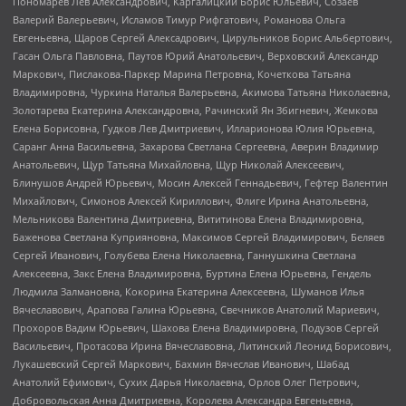
Пономарев Лев Александрович, Каргалицкий Борис Юльевич, Созаев
Валерий Валерьевич, Исламов Тимур Рифгатович, Романова Ольга
Евгеньевна, Щаров Сергей Алексадрович, Цирульников Борис Альбертович,
Гасан Ольга Павловна, Паутов Юрий Анатольевич, Верховский Александр
Маркович, Пислакова-Паркер Марина Петровна, Кочеткова Татьяна
Владимировна, Чуркина Наталья Валерьевна, Акимова Татьяна Николаевна,
Золотарева Екатерина Александровна, Рачинский Ян Збигневич, Жемкова
Елена Борисовна, Гудков Лев Дмитриевич, Илларионова Юлия Юрьевна,
Саранг Анна Васильевна, Захарова Светлана Сергеевна, Аверин Владимир
Анатольевич, Щур Татьяна Михайловна, Щур Николай Алексеевич,
Блинушов Андрей Юрьевич, Мосин Алексей Геннадьевич, Гефтер Валентин
Михайлович, Симонов Алексей Кириллович, Флиге Ирина Анатольевна,
Мельникова Валентина Дмитриевна, Вититинова Елена Владимировна,
Баженова Светлана Куприяновна, Максимов Сергей Владимирович, Беляев
Сергей Иванович, Голубева Елена Николаевна, Ганнушкина Светлана
Алексеевна, Закс Елена Владимировна, Буртина Елена Юрьевна, Гендель
Людмила Залмановна, Кокорина Екатерина Алексеевна, Шуманов Илья
Вячеславович, Арапова Галина Юрьевна, Свечников Анатолий Мариевич,
Прохоров Вадим Юрьевич, Шахова Елена Владимировна, Подузов Сергей
Васильевич, Протасова Ирина Вячеславовна, Литинский Леонид Борисович,
Лукашевский Сергей Маркович, Бахмин Вячеслав Иванович, Шабад
Анатолий Ефимович, Сухих Дарья Николаевна, Орлов Олег Петрович,
Добровольская Анна Дмитриевна, Королева Александра Евгеньевна,