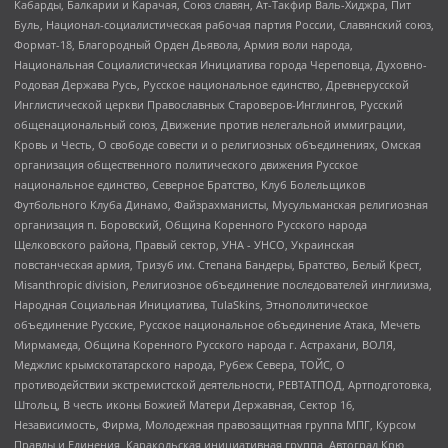
Кабарды, Балкарии и Карачая, Союз славян, Ат-Такфир Валь-Хиджра, Пит
Буль, Национал-социалистическая рабочая партия России, Славянский союз,
Формат-18, Благородный Орден Дьявола, Армия воли народа,
Национальная Социалистическая Инициатива города Череповца, Духовно-
Родовая Держава Русь, Русское национальное единство, Древнерусской
Инглистической церкви Православных Староверов-Инглингов, Русский
общенациональный союз, Движение против нелегальной иммиграции,
Кровь и Честь, О свободе совести и о религиозных объединениях, Омская
организация общественного политического движения Русское
национальное единство, Северное Братство, Клуб Болельщиков
Футбольного Клуба Динамо, Файзрахманисты, Мусульманская религиозная
организация п. Боровский, Община Коренного Русского народа
Щелковского района, Правый сектор, УНА - УНСО, Украинская
повстанческая армия, Тризуб им. Степана Бандеры, Братство, Белый Крест,
Misanthropic division, Религиозное объединение последователей инглиизма,
Народная Социальная Инициатива, TulaSkins, Этнополитическое
объединение Русские, Русское национальное объединение Атака, Мечеть
Мирмамеда, Община Коренного Русского народа г. Астрахани, ВОЛЯ,
Меджлис крымскотатарского народа, Рубеж Севера, ТОЙС, О
противодействии экстремистской деятельности, РЕВТАТПОД, Артподготовка,
Штольц, В честь иконы Божией Матери Державная, Сектор 16,
Независимость, Фирма, Молодежная правозащитная группа МПГ, Курсом
Правды и Единения, Каракольская инициативная группа, Автоград Крю,