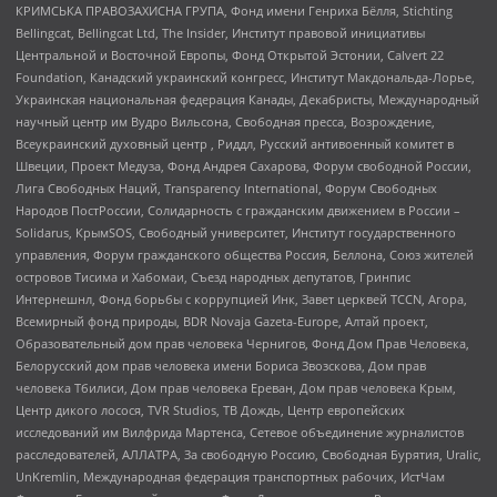
КРИМСЬКА ПРАВОЗАХИСНА ГРУПА, Фонд имени Генриха Бёлля, Stichting
Bellingcat, Bellingcat Ltd, The Insider, Институт правовой инициативы
Центральной и Восточной Европы, Фонд Открытой Эстонии, Calvert 22
Foundation, Канадский украинский конгресс, Институт Макдональда-Лорье,
Украинская национальная федерация Канады, Декабристы, Международный
научный центр им Вудро Вильсона, Свободная пресса, Возрождение,
Всеукраинский духовный центр , Риддл, Русский антивоенный комитет в
Швеции, Проект Медуза, Фонд Андрея Сахарова, Форум свободной России,
Лига Свободных Наций, Transparеncy International, Форум Свободных
Народов ПостРоссии, Солидарность с гражданским движением в России –
Solidarus, КрымSOS, Свободный университет, Институт государственного
управления, Форум гражданского общества Россия, Беллона, Союз жителей
островов Тисима и Хабомаи, Съезд народных депутатов, Гринпис
Интернешнл, Фонд борьбы с коррупцией Инк, Завет церквей TCCN, Агора,
Всемирный фонд природы, BDR Novaja Gazeta-Europe, Алтай проект,
Образовательный дом прав человека Чернигов, Фонд Дом Прав Человека,
Белорусский дом прав человека имени Бориса Звозскова, Дом прав
человека Тбилиси, Дом прав человека Ереван, Дом прав человека Крым,
Центр дикого лосося, TVR Studios, ТВ Дождь, Центр европейских
исследований им Вилфрида Мартенса, Сетевое объединение журналистов
расследователей, АЛЛАТРА, За свободную Россию, Свободная Бурятия, Uralic,
UnKremlin, Международная федерация транспортных рабочих, ИстЧам