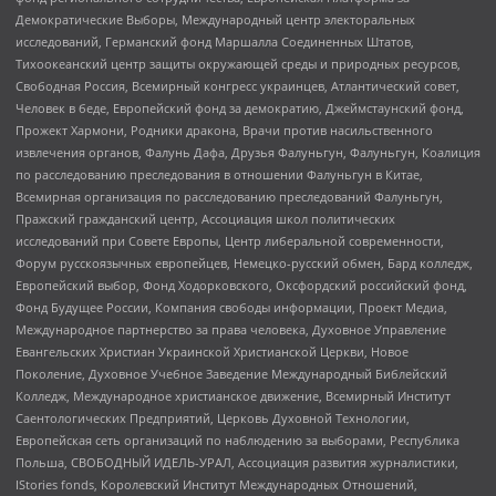
Демократические Выборы, Международный центр электоральных
исследований, Германский фонд Маршалла Соединенных Штатов,
Тихоокеанский центр защиты окружающей среды и природных ресурсов,
Свободная Россия, Всемирный конгресс украинцев, Атлантический совет,
Человек в беде, Европейский фонд за демократию, Джеймстаунский фонд,
Прожект Хармони, Родники дракона, Врачи против насильственного
извлечения органов, Фалунь Дафа, Друзья Фалуньгун, Фалуньгун, Коалиция
по расследованию преследования в отношении Фалуньгун в Китае,
Всемирная организация по расследованию преследований Фалуньгун,
Пражский гражданский центр, Ассоциация школ политических
исследований при Совете Европы, Центр либеральной современности,
Форум русскоязычных европейцев, Немецко-русский обмен, Бард колледж,
Европейский выбор, Фонд Ходорковского, Оксфордский российский фонд,
Фонд Будущее России, Компания свободы информации, Проект Медиа,
Международное партнерство за права человека, Духовное Управление
Евангельских Христиан Украинской Христианской Церкви, Новое
Поколение, Духовное Учебное Заведение Международный Библейский
Колледж, Международное христианское движение, Всемирный Институт
Саентологических Предприятий, Церковь Духовной Технологии,
Европейская сеть организаций по наблюдению за выборами, Республика
Польша, СВОБОДНЫЙ ИДЕЛЬ-УРАЛ, Ассоциация развития журналистики,
IStories fonds, Королевский Институт Международных Отношений,