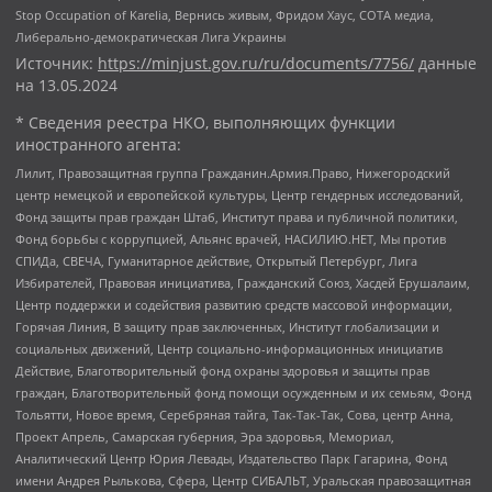
Stop Occupation of Karelia, Вернись живым, Фридом Хаус, СОТА медиа,
Либерально-демократическая Лига Украины
Источник:
https://minjust.gov.ru/ru/documents/7756/
данные
на
13.05.2024
* Сведения реестра НКО, выполняющих функции
иностранного агента:
Лилит, Правозащитная группа Гражданин.Армия.Право, Нижегородский
центр немецкой и европейской культуры, Центр гендерных исследований,
Фонд защиты прав граждан Штаб, Институт права и публичной политики,
Фонд борьбы с коррупцией, Альянс врачей, НАСИЛИЮ.НЕТ, Мы против
СПИДа, СВЕЧА, Гуманитарное действие, Открытый Петербург, Лига
Избирателей, Правовая инициатива, Гражданский Союз, Хасдей Ерушалаим,
Центр поддержки и содействия развитию средств массовой информации,
Горячая Линия, В защиту прав заключенных, Институт глобализации и
социальных движений, Центр социально-информационных инициатив
Действие, Благотворительный фонд охраны здоровья и защиты прав
граждан, Благотворительный фонд помощи осужденным и их семьям, Фонд
Тольятти, Новое время, Серебряная тайга, Так-Так-Так, Сова, центр Анна,
Проект Апрель, Самарская губерния, Эра здоровья, Мемориал,
Аналитический Центр Юрия Левады, Издательство Парк Гагарина, Фонд
имени Андрея Рылькова, Сфера, Центр СИБАЛЬТ, Уральская правозащитная