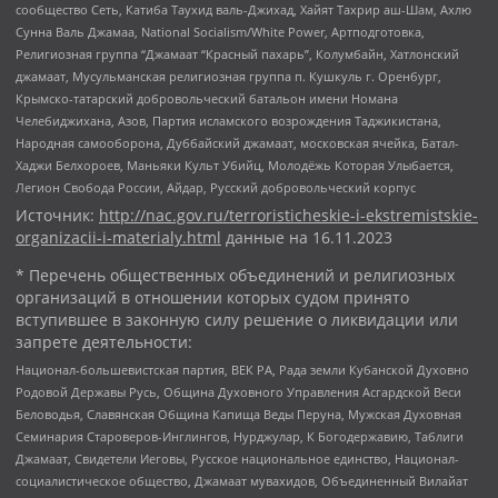
сообщество Сеть, Катиба Таухид валь-Джихад, Хайят Тахрир аш-Шам, Ахлю
Сунна Валь Джамаа, National Socialism/White Power, Артподготовка,
Религиозная группа “Джамаат “Красный пахарь”, Колумбайн, Хатлонский
джамаат, Мусульманская религиозная группа п. Кушкуль г. Оренбург,
Крымско-татарский добровольческий батальон имени Номана
Челебиджихана, Азов, Партия исламского возрождения Таджикистана,
Народная самооборона, Дуббайский джамаат, московская ячейка, Батал-
Хаджи Белхороев, Маньяки Культ Убийц, Молодёжь Которая Улыбается,
Легион Свобода России, Айдар, Русский добровольческий корпус
Источник:
http://nac.gov.ru/terroristicheskie-i-ekstremistskie-
organizacii-i-materialy.html
данные на
16.11.2023
* Перечень общественных объединений и религиозных
организаций в отношении которых судом принято
вступившее в законную силу решение о ликвидации или
запрете деятельности:
Национал-большевистская партия, ВЕК РА, Рада земли Кубанской Духовно
Родовой Державы Русь, Община Духовного Управления Асгардской Веси
Беловодья, Славянская Община Капища Веды Перуна, Мужская Духовная
Семинария Староверов-Инглингов, Нурджулар, К Богодержавию, Таблиги
Джамаат, Свидетели Иеговы, Русское национальное единство, Национал-
социалистическое общество, Джамаат мувахидов, Объединенный Вилайат