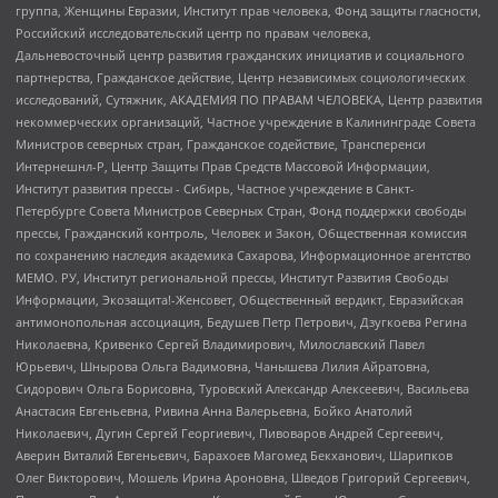
группа, Женщины Евразии, Институт прав человека, Фонд защиты гласности,
Российский исследовательский центр по правам человека,
Дальневосточный центр развития гражданских инициатив и социального
партнерства, Гражданское действие, Центр независимых социологических
исследований, Сутяжник, АКАДЕМИЯ ПО ПРАВАМ ЧЕЛОВЕКА, Центр развития
некоммерческих организаций, Частное учреждение в Калининграде Совета
Министров северных стран, Гражданское содействие, Трансперенси
Интернешнл-Р, Центр Защиты Прав Средств Массовой Информации,
Институт развития прессы - Сибирь, Частное учреждение в Санкт-
Петербурге Совета Министров Северных Стран, Фонд поддержки свободы
прессы, Гражданский контроль, Человек и Закон, Общественная комиссия
по сохранению наследия академика Сахарова, Информационное агентство
МЕМО. РУ, Институт региональной прессы, Институт Развития Свободы
Информации, Экозащита!-Женсовет, Общественный вердикт, Евразийская
антимонопольная ассоциация, Бедушев Петр Петрович, Дзугкоева Регина
Николаевна, Кривенко Сергей Владимирович, Милославский Павел
Юрьевич, Шнырова Ольга Вадимовна, Чанышева Лилия Айратовна,
Сидорович Ольга Борисовна, Туровский Александр Алексеевич, Васильева
Анастасия Евгеньевна, Ривина Анна Валерьевна, Бойко Анатолий
Николаевич, Дугин Сергей Георгиевич, Пивоваров Андрей Сергеевич,
Аверин Виталий Евгеньевич, Барахоев Магомед Бекханович, Шарипков
Олег Викторович, Мошель Ирина Ароновна, Шведов Григорий Сергеевич,