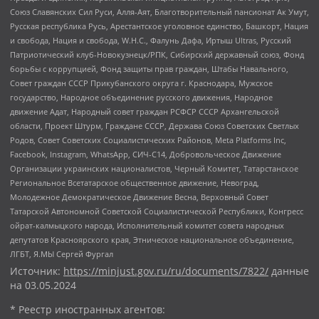
Союз Славянских Сил Руси, Алля-Аят, Благотворительный пансионат Ак Умут,
Русская республика Русь, Арестантское уголовное единство, Башкорт, Нация
и свобода, Нация и свобода, W.H.С., Фалунь Дафа, Иртыш Ultras, Русский
Патриотический клуб-Новокузнецк/РПК, Сибирский державный союз, Фонд
борьбы с коррупцией, Фонд защиты прав граждан, Штабы Навального,
Совет граждан СССР Прикубанского округа г. Краснодара, Мужское
государство, Народное объединение русского движения, Народное
движение Адат, Народный совет граждан РСФСР СССР Архангельской
области, Проект Штурм, Граждане СССР, Держава Союз Советских Светлых
Родов, Совет Советских Социалистических Районов, Meta Platforms Inc,
Facebook, Instagram, WhatsApp, СИЧ-С14, Добровольческое Движение
Организации украинских националистов, Черный Комитет, Татарстанское
Региональное Всетатарское общественное движение, Невоград,
Молодежное Демократическое Движение Весна, Верховный Совет
Татарской Автономной Советской Социалистической Республики, Конгресс
ойрат-калмыцкого народа, Исполнительный комитет совета народных
депутатов Красноярского края, Этническое национальное объединение,
ЛГБТ, Я.МЫ Сергей Фургал
Источник:
https://minjust.gov.ru/ru/documents/7822/
данные
на
03.05.2024
* Реестр иностранных агентов: