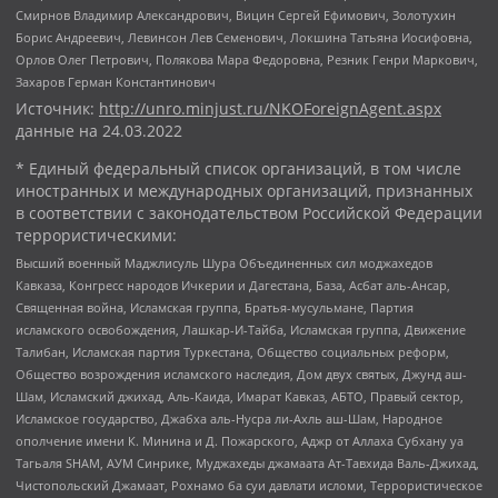
Смирнов Владимир Александрович, Вицин Сергей Ефимович, Золотухин
Борис Андреевич, Левинсон Лев Семенович, Локшина Татьяна Иосифовна,
Орлов Олег Петрович, Полякова Мара Федоровна, Резник Генри Маркович,
Захаров Герман Константинович
Источник:
http://unro.minjust.ru/NKOForeignAgent.aspx
данные на
24.03.2022
* Единый федеральный список организаций, в том числе
иностранных и международных организаций, признанных
в соответствии с законодательством Российской Федерации
террористическими:
Высший военный Маджлисуль Шура Объединенных сил моджахедов
Кавказа, Конгресс народов Ичкерии и Дагестана, База, Асбат аль-Ансар,
Священная война, Исламская группа, Братья-мусульмане, Партия
исламского освобождения, Лашкар-И-Тайба, Исламская группа, Движение
Талибан, Исламская партия Туркестана, Общество социальных реформ,
Общество возрождения исламского наследия, Дом двух святых, Джунд аш-
Шам, Исламский джихад, Аль-Каида, Имарат Кавказ, АБТО, Правый сектор,
Исламское государство, Джабха аль-Нусра ли-Ахль аш-Шам, Народное
ополчение имени К. Минина и Д. Пожарского, Аджр от Аллаха Субхану уа
Тагьаля SHAM, АУМ Синрике, Муджахеды джамаата Ат-Тавхида Валь-Джихад,
Чистопольский Джамаат, Рохнамо ба суи давлати исломи, Террористическое