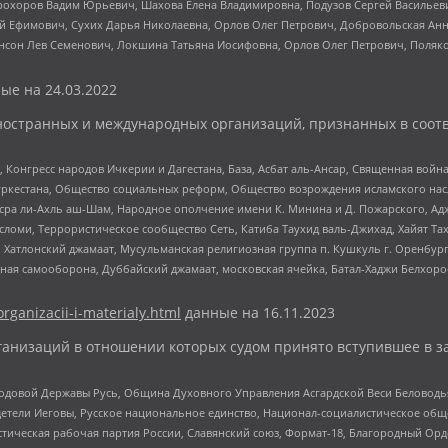
рохоров Вадим Юрьевич, Шахова Елена Владимировна, Подузов Сергей Васильеви
й Ефимович, Сухих Дарья Николаевна, Орлов Олег Петрович, Добровольская Анн
нсон Лев Семенович, Локшина Татьяна Иосифовна, Орлов Олег Петрович, Поляк
ые на
24.03.2022
ностранных и международных организаций, признанных в соотв
нгресс народов Ичкерии и Дагестана, База, Асбат аль-Ансар, Священная война,
уркестана, Общество социальных реформ, Общество возрождения исламского насл
Нусра ли-Ахль аш-Шам, Народное ополчение имени К. Минина и Д. Пожарского, Ад
сломи, Террористическое сообщество Сеть, Катиба Таухид валь-Джихад, Хайят Тах
, Хатлонский джамаат, Мусульманская религиозная группа п. Кушкуль г. Оренбу
ная самооборона, Дуббайский джамаат, московская ячейка, Батал-Хаджи Белхор
organizacii-i-materialy.html
данные на
16.11.2023
анизаций в отношении которых судом принято вступившее в з
 Родовой Державы Русь, Община Духовного Управления Асгардской Веси Беловод
детели Иеговы, Русское национальное единство, Национал-социалистическое об
истическая рабочая партия России, Славянский союз, Формат-18, Благородный Ор