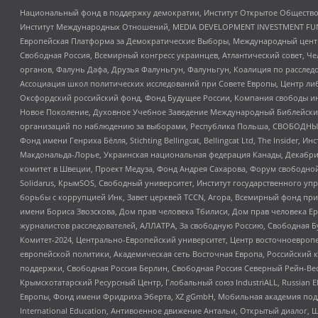
Национальный фонд в поддержку демократии, Институт Открытое Общество
Институт Международных Отношений, MEDIA DEVELOPMENT INVESTMENT FUND,
Европейская Платформа за Демократические Выборы, Международный цент
Свободная Россия, Всемирный конгресс украинцев, Атлантический совет, Ч
органов, Фалунь Дафа, Друзья Фалуньгун, Фалуньгун, Коалиция по рассле
Ассоциация школ политических исследований при Совете Европы, Центр ли
Оксфордский российский фонд, Фонд Будущее России, Компания свободы ин
Новое Поколение, Духовное Учебное Заведение Международный Библейский
организаций по наблюдению за выборами, Республика Польша, СВОБОДНЫЙ
Фонд имени Генриха Бёлля, Stichting Bellingcat, Bellingcat Ltd, The Inside
Макдональда-Лорье, Украинская национальная федерация Канады, Декабрис
комитет в Швеции, Проект Медуза, Фонд Андрея Сахарова, Форум свободной 
Solidarus, КрымSOS, Свободный университет, Институт государственного у
борьбы с коррупцией Инк, Завет церквей TCCN, Агора, Всемирный фонд при
имени Бориса Звозскова, Дом прав человека Тбилиси, Дом прав человека Ер
журналистов расследователей, АЛЛАТРА, За свободную Россию, Свободная Б
Комитет-2024, Центрально-Европейский университет, Центр восточноевроп
европейской политики, Академическая сеть Восточная Европа, Российский к
поддержки, Свободная Россия Берлин, Свободная Россия Северный Рейн-Вест
Крымскотатарский Ресурсный Центр, Глобальный союз IndustriALL, Russian E
Европы, Фонд имени Фридриха Эберта, XZ gGmbH, Мобильная академия поддержк
International Education, Антивоенное движение Антальи, Открытый диало