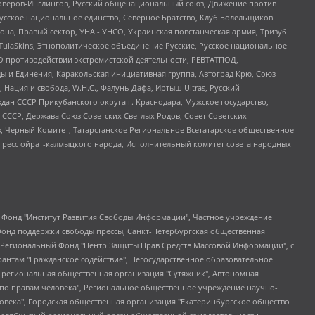
роверов-Инглингов, Русский общенациональный союз, Движение против
усское национальное единство, Северное Братство, Клуб Болельщиков
а, Правый сектор, УНА - УНСО, Украинская повстанческая армия, Тризуб
 TulaSkins, Этнополитическое объединение Русские, Русское национальное
О противодействии экстремистской деятельности, РЕВТАТПОД,
ы и Единения, Каракольская инициативная группа, Автоград Крю, Союз
 Нация и свобода, W.H.С., Фалунь Дафа, Иртыш Ultras, Русский
ан СССР Прикубанского округа г. Краснодара, Мужское государство,
СССР, Держава Союз Советских Светлых Родов, Совет Советских
в, Черный Комитет, Татарстанское Региональное Всетатарское общественное
гресс ойрат-калмыцкого народа, Исполнительный комитет совета народных
евосточное общественное движение "Маяк", Санкт-Петербургская ЛГБТ-инициативная группа "Выход", Инициативная группа ЛГБТ+ "Реверс", Алексеев Андрей Викторович, Бекбулатова Таисия Львовна, Беляев Иван Михайлович, Владыкина Елена Сергеевна, Гельман Марат Александрович, Никульшина Вероника Юрьевна, Толоконникова Надежда Андреевна, Шендерович Виктор Анатольевич, Общество с ограниченной ответственностью "Данное сообщение", Общество с ограниченной ответственностью Издательский дом "Новая глава", Айнбиндер Александра Александровна, Московский комьюнити-центр для ЛГБТ+инициатив, Благотворительный фонд развития филантропии, Deutsche Welle (Германия, Kurt-Schumacher-Strasse 3, 53113 Bonn), Борзунова Мария Михайловна, Воробьев Виктор Викторович, Голубева Анна Львовна, Константинова Алла Михайловна, Малкова Ирина Владимировна, Мурадов Мурад Абдулгалимович, Осетинская Елизавета Николаевна, Понасенков Евгений Николаевич, Ганапольский Матвей Юрьевич, Киселев Евгений Алексеевич, Борухович Ирина Григорьевна, Дремин Иван Тимофеевич, Дубровский Дмитрий Викторович, Красноярская региональная общественная организация поддержки и развития альтернативных образовательных технологий и межкультурных коммуникаций "ИНТЕРРА", Маяковская Екатерина Алексеевна, Фейгин Марк Захарович, Филимонов Андрей Викторович, Дзугкоева Регина Николаевна, Доброхотов Роман Александрович, Дудь Юрий Александрович, Елкин Сергей Владимирович, Кругликов Кирилл Игоревич, Сабунаева Мария Леонидовна, Семенов Алексей Владимирович, Шаинян Карен Багратович, Шульман Екатерина Михайловна, Асафьев Артур Валерьевич, Вахштайн Виктор Семенович, Венедиктов Алексей Алексеевич, Лушникова Екатерина Евгеньевна, Волков Леонид Михайлович, Невзоров Александр Глебович, Пархоменко Сергей Борисович, Сироткин Ярослав Николаевич, Кара-Мурза Владимир Владимирович, Баранова Наталья Владимировна, Гозман Леонид Яковлевич, Кагарлицкий Борис Юльевич, Климарев Михаил Валерьевич, Милов Владимир Станиславович, Автономная некоммерческая организация Краснодарский центр современного искусства "Типография", Моргенштерн Алишер Тагирович, Соболь Любовь Эдуардовна, Общество с ограниченной ответственностью "ЛИЗА НОРМ", Каспаров Гарри Кимович, Ходорковский Михаил Борисович, Общество с ограниченной ответственностью "Апрельские тезисы", Данилович Ирина Брониславовна, Кашин Олег Владимирович, Петров Николай Владимирович, Пивоваров Алексей Владимирович, Соколов Михаил Владимирович, Цветкова Юлия Владимировна, Чичваркин Евгений Александрович, Комитет против пыток/Команда против пыток, Общество с ограниченной ответственностью "Первый научный", Общество с ограниченной ответственностью "Вертолет и ко", Белоцерковская Вероника Борисовна, Кац Максим Евгеньевич, Лазарева Татьяна Юрьевна, Шаведдинов Руслан Табризович, Яшин Илья Валерьевич, Общество с ограниченной ответственностью "Иноагент ААВ", Алешковский Дмитрий Петрович, Альбац Евгения Марковна, Быков Дмитрий Львович, Галямина Юлия Евгеньевна, Лойко Сергей Леонидович, Мартынов Кирилл Константинович, Медведев Сергей Александрович, Крашенинников Федор Геннадиевич, Гордеева Катерина Вл