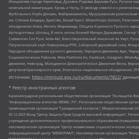
Инициатива города Череповца, Духовно-Родовая Держава Русь, Русское н
нелегальной иммиграции, Кровь и Честь, О свободе совести и о религиоз
Футбольного Клуба Динамо, Файзрахманисты, Мусульманская религиозная о
им. Степана Бандеры, Братство, Белый Крест, Misanthropic division, Рели
объединение Атака, Мечеть Мирмамеда, Община Коренного Русского народа
Артподготовка, Штольц, В честь иконы Божией Матери Державная, Сектор 1
Славянских Сил Руси, Алля-Аят, Благотворительный пансионат Ак Умут, Русск
Патриотический клуб-Новокузнецк/РПК, Сибирский державный союз, Фонд б
Народное объединение русского движения, Народное движение Адат, Народ
Социалистических Районов, Meta Platforms Inc, Facebook, Instagram, Wha
движение, Невоград, Молодежное Демократическое Движение Весна, Верхов
депутатов Красноярского края, Этническое национальное объединение, ЛГ
Источник:
https://minjust.gov.ru/ru/documents/7822/
данные
* Реестр иностранных агентов:
Калининградская региональная общественная организация "Экозащита!-Женсовет", Фонд содействия защите прав и свобод граждан "Общественный вердикт", Фонд "Институт Развития Свободы Информации", Частное учреждение "Информационное агентство МЕМО. РУ", Региональная общественная организация "Общественная комиссия по сохранению наследия академика Сахарова", Фонд поддержки свободы прессы, Санкт-Петербургская общественная правозащитная организация "Гражданский контроль", Межрегиональная общественная организация "Информационно-просветительский центр "Мемориал", Региональный Фонд "Центр Защиты Прав Средств Массовой Информации", с 05.12.2023 Фонд "Центр Защиты Прав Средств массовой информации", Региональная общественная благотворительная организация помощи беженцам и мигрантам "Гражданское содействие", Негосударственное образовательное учреждение дополнительного профессионального образования (повышение квалификации) специалистов "АКАДЕМИЯ ПО ПРАВАМ ЧЕЛОВЕКА", Свердловская региональная общественная организация "Сутяжник", Автономная некоммерческая организация "Центр независимых социологических исследований", Союз общественных объединений "Российский исследовательский центр по правам человека", Региональное общественное учреждение научно-информационный центр "МЕМОРИАЛ", Некоммерческая организация "Фонд защиты гласности", Автономная некоммерческая организация "Институт прав человека", Городская общественная организация "Екатеринбургское общество "МЕМОРИАЛ", Городская общественная организация "Рязанское историко-просветительское и правозащитное общество "Мемориал" (Рязанский Мемориал), Челябинский региональный орган общественной самодеятельности – женское общественное объединение "Женщины Евразии", Челябинский региональный орган общественной самодеятельности "Уральская правозащитная группа", Фонд содействия защите здоровья и социальной справедливости имени Андрея Рылькова, Автономная Некоммерческая Организация "Аналитический Центр Юрия Левады", Автономная некоммерческая организация социальной поддержки населения "Проект Апрель", Региональная общественная организация помощи женщинам и детям, находящимся в кризисной ситуации "Информационно-методический центр "Анна", Фонд содействия развитию массовых коммуникаций и правовому просвещению "Так-так-Так", Фонд содействия устойчивому развитию "Серебряная тайга", Свердловский региональный общественный фонд социальных проектов "Новое время", "Idel.Реалии", Кавказ.Реалии, Крым.Реалии, Телеканал Настоящее Время, Татаро-башкирская служба Радио Свобода (Azatliq Radiosi), Радио Свободная Европа/Радио Свобода (PCE/PC), "Сибирь.Реалии", "Фактограф", Благотворительный фонд помощи осужденным и их семьям, Автономная некоммерческая организация "Институт глобализации и социальных движений", Фонд "В защиту прав заключенных", Частное учреждение "Центр поддержки и содействия развитию средств массовой информации", Пензенский региональный общественный благотворительный фонд "Гражданский союз", "Север.Реалии", Некоммерческая организация Фонд "Правовая инициатива", Общество с ограниченной ответственностью "Радио Свободная Европа/Радио Свобода", Чешское информационное агентство "MEDIUM-ORIENT", Красноярская региональная общественная организация "Мы против СПИДа", Камалягин Денис Николаевич, Маркелов Сергей Евгеньевич, Пономарев Лев Александрович, Савицкая Людмила Алексеевна, Автоно