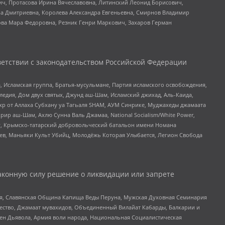
ч, Протасова Ирина Вячеславовна, Литинский Леонид Борисович,
а Дмитриевна, Королева Александра Евгеньевна, Смирнов Владимир
ова Мара Федоровна, Резник Генри Маркович, Захаров Герман
етствии с законодательством Российской Федерации
 Исламская группа, Братья-мусульмане, Партия исламского освобождения,
едия, Дом двух святых, Джунд аш-Шам, Исламский джихад, Аль-Каида,
жр от Аллаха Субхану уа Тагьаля SHAM, АУМ Синрике, Муджахеды джамаата
рир аш-Шам, Ахлю Сунна Валь Джамаа, National Socialism/White Power,
рг, Крымско-татарский добровольческий батальон имени Номана
оев, Маньяки Культ Убийц, Молодёжь Которая Улыбается, Легион Свобода
аконную силу решение о ликвидации или запрете
ья, Славянская Община Капища Веды Перуна, Мужская Духовная Семинария
щество, Джамаат мувахидов, Объединенный Вилайат Кабарды, Балкарии и
ден Дьявола, Армия воли народа, Национальная Социалистическая