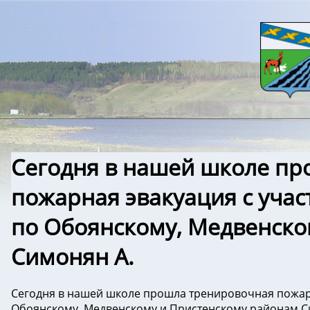
Сегодня в нашей школе пр
пожарная эвакуация с уча
по Обоянскому, Медвенско
Симонян А.
Сегодня в нашей школе прошла тренировочная пожарн
Обоянскому, Медвенскому и Пристенскому районам С