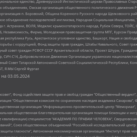
ациональное единство, Древнерусской Инглистической церкви Православных Ста
ных объединениях, Омская организация общественного политического движения Р
рганизация п. Боровский, Община Коренного Русского народа Щелковского район
гиозное объединение последователей инглиизма, Народная Социальная Инициатива,
 г. Астрахани, ВОЛЯ, Меджлис крымскотатарского народа, Рубеж Севера, ТОЙС, 
6, Независимость, Фирма, Молодежная правозащитная группа МПГ, Курсом Правд
ая республика Русь, Арестантское уголовное единство, Башкорт, Нация и свобода,
орьбы с коррупцией, Фонд защиты прав граждан, Штабы Навального, Совет гражд
ный совет граждан РСФСР СССР Архангельской области, Проект Штурм, Граждане 
tsApp, СИЧ-С14, Добровольческое Движение Организации украинских националисто
ный Совет Татарской Автономной Советской Социалистической Республики, Кон
БТ, Я.МЫ Сергей Фургал
 на
03.05.2024
мная некоммерческая организация "Центр по работе с проблемой насилия "НАСИЛИЮ.НЕТ", Межрегиональный профессиональный союз работников здравоохранения "Альянс врачей", Юридическое лицо, зарегистрированное в Латвийской Республике, SIA "Medusa Project" (регистрационный номер 40103797863, дата регистрации 10.06.2014), Некоммерческая организация "Фонд по борьбе с коррупцией", Автономная некоммерческая организация "Институт права и публичной политики", Баданин Роман Сергеевич, Гликин Максим Александрович, Железнова Мария Михайловна, Лукьянова Юлия Сергеевна, Маетная Елизавета Витальевна, Маняхин Петр Борисович, Чуракова Ольга Владимировна, Ярош Юлия Петровна, Юридическое лицо "The Insider SIA", зарегистрированное в Риге, Латвийская Республика (дата регистрации 26.06.2015), являющееся администратором доменного имени интернет-издания "The Insider SIA", https://theins.ru, Постернак Алексей Евгеньевич, Рубин Михаил Аркадьевич, Анин Роман Александрович, Юридическое лицо Istories fonds, зарегистрированное в Латвийской Республике (регистрационный номер 50008295751, дата регистрации 24.02.2020), Великовский Дмитрий Александрович, Долинина Ирина Николаевна, Мароховская Алеся Алексеевна, Шлейнов Роман Юрьевич, Шмагун Олеся Валентиновна, Общество с ограниченной ответственностью "Альтаир 2021", Общество с ограниченной ответственностью "Вега 2021", Общество с ограниченной ответственностью "Главный редактор 2021", Общество с ограниченной ответственностью "Ромашки монолит", Важенков Артем Валерьевич, Ивановская областная общественная организация "Центр гендерных исследований", Гурман Юрий Альбертович, Медиапроект "ОВД-Инфо", Егоров Владимир Владимирович, Жилинский Владимир Александрович, Общество с ограниченной ответственностью "ЗП", Иванова София Юрьевна, Карезина Инна Павловна, Кильтау Екатерина Викторовна, Петров Алексей Викторович, Пискунов Сергей Евгеньевич, Смирнов Сергей Сергеевич, Тихонов Михаил Сергеевич, Общество с ограниченной ответственностью "ЖУРНАЛИСТ-ИНОСТРАННЫЙ АГЕНТ", Арапова Галина Юрьевна, Вольтская Татьяна Анатольевна, Американская компания "Mason G.E.S. Anonymous Foundation" (США), являющаяся владельцем интернет-издания https://mnews.world/, Компания "Stichting Bellingcat", зарегистрированная в Нидерландах (дата регистрации 11.07.2018), Захаров Андрей Вячеславович, Клепиковская Екатерина Дмитриевна, Общество с ограниченной ответственностью "МЕМО", Перл Роман Александрович, Симонов Евгений Алексеевич, Соловьева Елена Анатольевна, Сотников Даниил Владимирович, Сурначева Елизавета Дмитриевна, Автономная некоммерческая организация по защите прав человека и информированию населения "Якутия – Наше Мнение", Общество с ограниченной ответственностью "Москоу диджитал медиа", с 26.01.2023 Общество с ограниченной ответственностью "Чайка Белые сады", Ветошкина Валерия Валерьевна, Заговора Максим Александрович, Межрегиональное общественное движение "Российская ЛГБТ - сеть", Оленичев Максим Владимирович, Павлов Иван Юрьевич, Скворцова Елена Сергеевна, Общество с ограниченной ответственностью "Как бы инагент", Кочетков Игорь Викторович, Общество с ограниченной ответственностью "Честные выборы", Еланчик Олег Александрович, Общество с ограниченной ответственностью "Нобелевский призыв", Гималова Регина Эмилевна, Григорьев Андрей Валерьевич, Григорьева Алина Александровна, Ассоциация по содействию защите прав призывников, альтернативнослужащих и военнослужащих "Правозащитная группа "Гражданин.Армия.Право", Хисамова Регина Фаритовна, Автономная некоммерческая организация по реализации социально-правовых программ "Лилит", Дальн