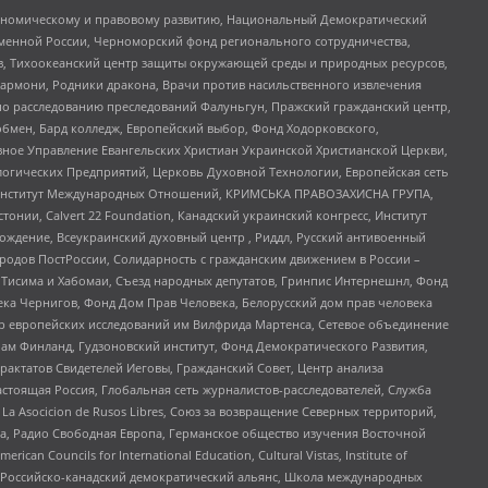
кономическому и правовому развитию, Национальный Демократический
менной России, Черноморский фонд регионального сотрудничества,
, Тихоокеанский центр защиты окружающей среды и природных ресурсов,
 Хармони, Родники дракона, Врачи против насильственного извлечения
по расследованию преследований Фалуньгун, Пражский гражданский центр,
бмен, Бард колледж, Европейский выбор, Фонд Ходорковского,
ное Управление Евангельских Христиан Украинской Христианской Церкви,
огических Предприятий, Церковь Духовной Технологии, Европейская сеть
ий Институт Международных Отношений, КРИМСЬКА ПРАВОЗАХИСНА ГРУПА,
стонии, Calvert 22 Foundation, Канадский украинский конгресс, Институт
ждение, Всеукраинский духовный центр , Риддл, Русский антивоенный
ародов ПостРоссии, Солидарность с гражданским движением в России –
в Тисима и Хабомаи, Съезд народных депутатов, Гринпис Интернешнл, Фонд
ека Чернигов, Фонд Дом Прав Человека, Белорусский дом прав человека
нтр европейских исследований им Вилфрида Мартенса, Сетевое объединение
Чам Финланд, Гудзоновский институт, Фонд Демократического Развития,
актатов Свидетелей Иеговы, Гражданский Совет, Центр анализа
астоящая Россия, Глобальная сеть журналистов-расследователей, Служба
a Asocicion de Rusos Libres, Союз за возвращение Северных территорий,
еста, Радио Свободная Европа, Германское общество изучения Восточной
ouncils for International Education, Cultural Vistas, Institute of
, Российско-канадский демократический альянс, Школа международных