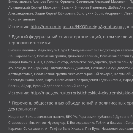
Вячеславович, Арапова Галина Юрьевна, Свечников Анатолий Мариевич, П
Лукашевский Сергей Маркович, Бахмин Вячеслав Иванович, Шабад Анатоли
Александрович, Вицин Сергей Ефимович, Золотухин Борис Андреевич, Леви
Константинович
Источник:
http://unro.minjust.ru/NKOForeignAgent.aspx
данн
* Единый федеральный список организаций, в том числе и
террористическими:
Высший военный Маджлисуль Шура Объединенных сил моджахедов Кавказа, Ко
Лашкар-И-Тайба, Исламская группа, Движение Талибан, Исламская партия Т
Имарат Кавказ, АБТО, Правый сектор, Исламское государство, Джабха аль-
Ат-Тавхида Валь-Джихад, Чистопольский Джамаат, Рохнамо ба суи давлати и
Артподготовка, Религиозная группа “Джамаат “Красный пахарь”, Колумбайн
Челебиджихана, Азов, Партия исламского возрождения Таджикистана, Народ
России, Айдар, Русский добровольческий корпус
Источник:
http://nac.gov.ru/terroristicheskie-i-ekstremistskie-
* Перечень общественных объединений и религиозных орг
деятельности:
Национал-большевистская партия, ВЕК РА, Рада земли Кубанской Духовно
Староверов-Инглингов, Нурджулар, К Богодержавию, Таблиги Джамаат, Сви
Карачая, Союз славян, Ат-Такфир Валь-Хиджра, Пит Буль, Национал-социал