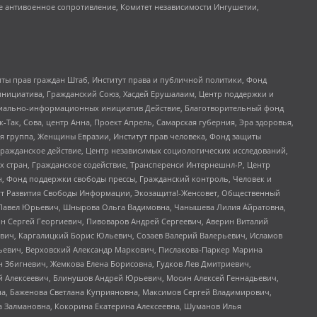
е антивоенное сопротивление, Комитет независимости Ингушетии,
ты прав граждан Штаб, Институт права и публичной политики, Фонд
инициатива, Гражданский Союз, Хасдей Ерушалаим, Центр поддержки и
социально-информационных инициатив Действие, Благотворительный фонд
Так, Сова, центр Анна, Проект Апрель, Самарская губерния, Эра здоровья,
я группа, Женщины Евразии, Институт прав человека, Фонд защиты
Гражданское действие, Центр независимых социологических исследований,
стран, Гражданское содействие, Трансперенси Интернешнл-Р, Центр
н, Фонд поддержки свободы прессы, Гражданский контроль, Человек и
тут Развития Свободы Информации, Экозащита!-Женсовет, Общественный
й Павел Юрьевич, Шнырова Ольга Вадимовна, Чанышева Лилия Айратовна,
ин Сергей Георгиевич, Пивоваров Андрей Сергеевич, Аверин Виталий
вич, Каргалицкий Борис Юльевич, Созаев Валерий Валерьевич, Исламов
льевич, Верховский Александр Маркович, Пислакова-Паркер Марина
н Збигневич, Жемкова Елена Борисовна, Гудков Лев Дмитриевич,
й Алексеевич, Блинушов Андрей Юрьевич, Мосин Алексей Геннадьевич,
а, Баженова Светлана Куприяновна, Максимов Сергей Владимирович,
а Залмановна, Кокорина Екатерина Алексеевна, Шуманов Илья