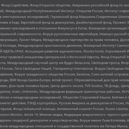
 Фонд Содействия, Фонд Открытое общество, Американо-российский фонд по э
 Международный Республиканский Институт, Открытая Россия, Институт совре
р электоральных исследований, Германский фонд Маршалла Соединенных Штатов
еловек в беде, Европейский фонд за демократию, Джеймстаунский фонд, Прожект
дованию преследования в отношении Фалуньгун в Китае, Всемирная организация 
беральной современности, Форум русскоязычных европейцев, Немецко-русский о
формации, Проект Медиа, Международное партнерство за права человека, Духов
 Колледж, Международное христианское движение, Всемирный Институт Саентол
 ИДЕЛЬ-УРАЛ, Ассоциация развития журналистики, IStories fonds, Королевск
r, Институт правовой инициативы Центральной и Восточной Европы, Фонд Открытой Э
ты, Международный научный центр им Вудро Вильсона, Свободная пресса, Возро
России, Лига Свободных Наций, Transparеncy International, Форум Свободных Н
правления, Форум гражданского общества Россия, Беллона, Союз жителей острово
роды, BDR Novaja Gazeta-Europe, Алтай проект, Образовательный дом прав челов
еван, Дом прав человека Крым, Центр дикого лосося, TVR Studios, ТВ Дождь, Це
урятия, Uralic, UnKremlin, Международная федерация транспортных рабочих, Ист
ейских и международных исследований, Общество Сторожевой башни, Библии и тр
омитет действия, РЭНД корпорейшн, Русская Америка за демократию в России, Н
фалия, Фонд глобальной помощи, Антивоенный комитет России, Russie-Libertes, L
lection Monitor, Article 19, Мнение медиа, Федерация анархического черного кр
и гендерной демократии и миротворчества, Форум имени Льва Копелева, American C
г, Школа международных отношений и государственной политики им Питера Мунка