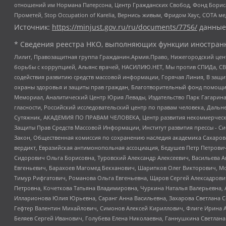
отношений им Нормана Патерсона, Центр Гражданских Свобод, Фонд Бориса
Прометей, Stop Occupation of Karelia, Вернись живым, Фридом Хаус, СОТА 
Источник:
https://minjust.gov.ru/ru/documents/7756/
данные
* Сведения реестра НКО, выполняющих функции иностранн
Лилит, Правозащитная группа Гражданин.Армия.Право, Нижегородский цент
борьбы с коррупцией, Альянс врачей, НАСИЛИЮ.НЕТ, Мы против СПИДа, СВЕ
содействия развитию средств массовой информации, Горячая Линия, В защ
охраны здоровья и защиты прав граждан, Благотворительный фонд помощи ос
Мемориал, Аналитический Центр Юрия Левады, Издательство Парк Гагарина
гласности, Российский исследовательский центр по правам человека, Даль
Сутяжник, АКАДЕМИЯ ПО ПРАВАМ ЧЕЛОВЕКА, Центр развития некоммерческих
Защиты Прав Средств Массовой Информации, Институт развития прессы - Си
Закон, Общественная комиссия по сохранению наследия академика Сахаров
вердикт, Евразийская антимонопольная ассоциация, Бедушев Петр Петрови
Сидорович Ольга Борисовна, Туровский Александр Алексеевич, Васильева А
Евгеньевич, Барахоев Магомед Бекханович, Шарипков Олег Викторович, М
Тимур Рифгатович, Романова Ольга Евгеньевна, Щаров Сергей Алексадрови
Петровна, Кочеткова Татьяна Владимировна, Чуркина Наталья Валерьевна, 
Илларионова Юлия Юрьевна, Саранг Анна Васильевна, Захарова Светлана 
Гефтер Валентин Михайлович, Симонов Алексей Кириллович, Флиге Ирина 
Беляев Сергей Иванович, Голубева Елена Николаевна, Ганнушкина Светлана