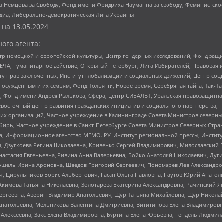
 Немцова за Свободу, Фонд имени Фридриха Науманна за свободу, Феминистско
медиа, Либерально-демократическая Лига Украины
 на
13.05.2024
ого агента:
р немецкой и европейской культуры, Центр гендерных исследований, Фонд защи
ЧА, Гуманитарное действие, Открытый Петербург, Лига Избирателей, Правовая 
иту прав заключенных, Институт глобализации и социальных движений, Центр 
ужденным и их семьям, Фонд Тольятти, Новое время, Серебряная тайга, Так-Так-
, Фонд имени Андрея Рылькова, Сфера, Центр СИБАЛЬТ, Уральская правозащитна
невосточный центр развития гражданских инициатив и социального партнерства, 
 организаций, Частное учреждение в Калининграде Совета Министров северных 
бирь, Частное учреждение в Санкт-Петербурге Совета Министров Северных Стра
а, Информационное агентство МЕМО. РУ, Институт региональной прессы, Инсти
ч, Дзугкоева Регина Николаевна, Кривенко Сергей Владимирович, Милославски
настасия Евгеньевна, Ривина Анна Валерьевна, Бойко Анатолий Николаевич, Дуг
ошель Ирина Ароновна, Шведов Григорий Сергеевич, Пономарев Лев Александро
ч, Цирульников Борис Альбертович, Гасан Ольга Павловна, Паутов Юрий Анато
Акимова Татьяна Николаевна, Золотарева Екатерина Александровна, Рачинский Я
Сергеевна, Аверин Владимир Анатольевич, Щур Татьяна Михайловна, Щур Никола
Анатольевна, Мельникова Валентина Дмитриевна, Вититинова Елена Владимировн
 Алексеевна, Закс Елена Владимировна, Буртина Елена Юрьевна, Гендель Людмил