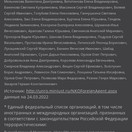
Мельникова Валентина Дмитриевна, Вититинова Елена Владимировна,
Баженова Светлана Куприяновна, Максимов Сергей Владимирович, Беляев
Сергей Иванович, Голубева Елена Николаевна, Ганнушкина Светлана
Алексеевна, Закс Елена Владимировна, Буртина Елена Юрьевна, Гендель
Людмила Залмановна, Кокорина Екатерина Алексеевна, Шуманов Илья
Вячеславович, Арапова Галина Юрьевна, Свечников Анатолий Мариевич,
Прохоров Вадим Юрьевич, Шахова Елена Владимировна, Подузов Сергей
Васильевич, Протасова Ирина Вячеславовна, Литинский Леонид Борисович,
Лукашевский Сергей Маркович, Бахмин Вячеслав Иванович, Шабад
Анатолий Ефимович, Сухих Дарья Николаевна, Орлов Олег Петрович,
Добровольская Анна Дмитриевна, Королева Александра Евгеньевна,
Смирнов Владимир Александрович, Вицин Сергей Ефимович, Золотухин
Борис Андреевич, Левинсон Лев Семенович, Локшина Татьяна Иосифовна,
Орлов Олег Петрович, Полякова Мара Федоровна, Резник Генри Маркович,
Захаров Герман Константинович
Источник:
http://unro.minjust.ru/NKOForeignAgent.aspx
данные на
24.03.2022
* Единый федеральный список организаций, в том числе
иностранных и международных организаций, признанных
в соответствии с законодательством Российской Федерации
террористическими:
Высший военный Маджлисуль Шура Объединенных сил моджахедов