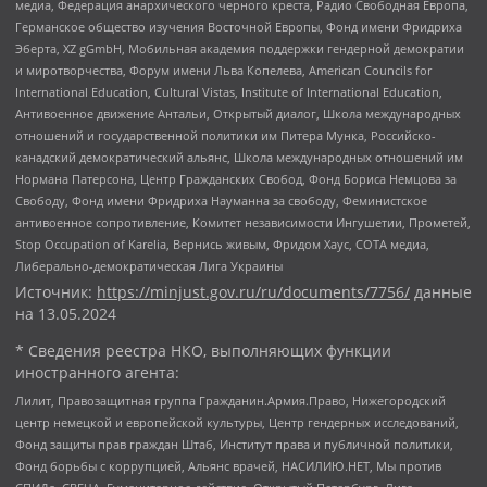
медиа, Федерация анархического черного креста, Радио Свободная Европа,
Германское общество изучения Восточной Европы, Фонд имени Фридриха
Эберта, XZ gGmbH, Мобильная академия поддержки гендерной демократии
и миротворчества, Форум имени Льва Копелева, American Councils for
International Education, Cultural Vistas, Institute of International Education,
Антивоенное движение Антальи, Открытый диалог, Школа международных
отношений и государственной политики им Питера Мунка, Российско-
канадский демократический альянс, Школа международных отношений им
Нормана Патерсона, Центр Гражданских Свобод, Фонд Бориса Немцова за
Свободу, Фонд имени Фридриха Науманна за свободу, Феминистское
антивоенное сопротивление, Комитет независимости Ингушетии, Прометей,
Stop Occupation of Karelia, Вернись живым, Фридом Хаус, СОТА медиа,
Либерально-демократическая Лига Украины
Источник:
https://minjust.gov.ru/ru/documents/7756/
данные
на
13.05.2024
* Сведения реестра НКО, выполняющих функции
иностранного агента:
Лилит, Правозащитная группа Гражданин.Армия.Право, Нижегородский
центр немецкой и европейской культуры, Центр гендерных исследований,
Фонд защиты прав граждан Штаб, Институт права и публичной политики,
Фонд борьбы с коррупцией, Альянс врачей, НАСИЛИЮ.НЕТ, Мы против