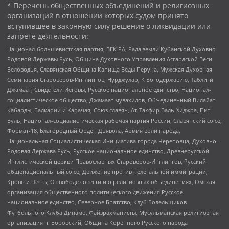
* Перечень общественных объединений и религиозных
организаций в отношении которых судом принято
вступившее в законную силу решение о ликвидации или
запрете деятельности:
Национал-большевистская партия, ВЕК РА, Рада земли Кубанской Духовно
Родовой Державы Русь, Община Духовного Управления Асгардской Веси
Беловодья, Славянская Община Капища Веды Перуна, Мужская Духовная
Семинария Староверов-Инглингов, Нурджулар, К Богодержавию, Таблиги
Джамаат, Свидетели Иеговы, Русское национальное единство, Национал-
социалистическое общество, Джамаат мувахидов, Объединенный Вилайат
Кабарды, Балкарии и Карачая, Союз славян, Ат-Такфир Валь-Хиджра, Пит
Буль, Национал-социалистическая рабочая партия России, Славянский союз,
Формат-18, Благородный Орден Дьявола, Армия воли народа,
Национальная Социалистическая Инициатива города Череповца, Духовно-
Родовая Держава Русь, Русское национальное единство, Древнерусской
Инглистической церкви Православных Староверов-Инглингов, Русский
общенациональный союз, Движение против нелегальной иммиграции,
Кровь и Честь, О свободе совести и о религиозных объединениях, Омская
организация общественного политического движения Русское
национальное единство, Северное Братство, Клуб Болельщиков
Футбольного Клуба Динамо, Файзрахманисты, Мусульманская религиозная
организация п. Боровский, Община Коренного Русского народа