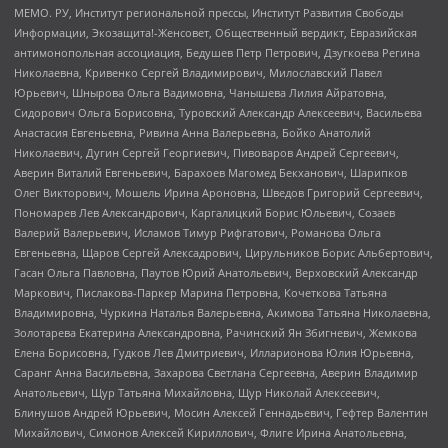
МЕМО. РУ, Институт региональной прессы, Институт Развития Свободы
Информации, Экозащита!-Женсовет, Общественный вердикт, Евразийская
антимонопольная ассоциация, Бедушев Петр Петрович, Дзугкоева Регина
Николаевна, Кривенко Сергей Владимирович, Милославский Павел
Юрьевич, Шнырова Ольга Вадимовна, Чанышева Лилия Айратовна,
Сидорович Ольга Борисовна, Туровский Александр Алексеевич, Васильева
Анастасия Евгеньевна, Ривина Анна Валерьевна, Бойко Анатолий
Николаевич, Дугин Сергей Георгиевич, Пивоваров Андрей Сергеевич,
Аверин Виталий Евгеньевич, Барахоев Магомед Бекханович, Шарипков
Олег Викторович, Мошель Ирина Ароновна, Шведов Григорий Сергеевич,
Пономарев Лев Александрович, Каргалицкий Борис Юльевич, Созаев
Валерий Валерьевич, Исламов Тимур Рифгатович, Романова Ольга
Евгеньевна, Щаров Сергей Алексадрович, Цирульников Борис Альбертович,
Гасан Ольга Павловна, Паутов Юрий Анатольевич, Верховский Александр
Маркович, Пислакова-Паркер Марина Петровна, Кочеткова Татьяна
Владимировна, Чуркина Наталья Валерьевна, Акимова Татьяна Николаевна,
Золотарева Екатерина Александровна, Рачинский Ян Збигневич, Жемкова
Елена Борисовна, Гудков Лев Дмитриевич, Илларионова Юлия Юрьевна,
Саранг Анна Васильевна, Захарова Светлана Сергеевна, Аверин Владимир
Анатольевич, Щур Татьяна Михайловна, Щур Николай Алексеевич,
Блинушов Андрей Юрьевич, Мосин Алексей Геннадьевич, Гефтер Валентин
Михайлович, Симонов Алексей Кириллович, Флиге Ирина Анатольевна,