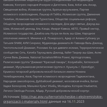
Кавказа, Конгресс народов Ичкерии и Дагестана, База, Асбат аль-Ансар,
Священная война, Исламская группа, Братья-мусульмане, Партия
исламского освобождения, Лашкар-И-Тайба, Исламская группа, Движение
Талибан, Исламская партия Туркестана, Общество социальных реформ,
Общество возрождения исламского наследия, Дом двух святых, Джунд аш-
Шам, Исламский джихад, Аль-Каида, Имарат Кавказ, АБТО, Правый сектор,
Исламское государство, Джабха аль-Нусра ли-Ахль аш-Шам, Народное
ополчение имени К. Минина и Д. Пожарского, Аджр от Аллаха Субхану уа
Тагьаля SHAM, АУМ Синрике, Муджахеды джамаата Ат-Тавхида Валь-Джихад,
Чистопольский Джамаат, Рохнамо ба суи давлати исломи, Террористическое
сообщество Сеть, Катиба Таухид валь-Джихад, Хайят Тахрир аш-Шам, Ахлю
Сунна Валь Джамаа, National Socialism/White Power, Артподготовка,
Религиозная группа “Джамаат “Красный пахарь”, Колумбайн, Хатлонский
джамаат, Мусульманская религиозная группа п. Кушкуль г. Оренбург,
Крымско-татарский добровольческий батальон имени Номана
Челебиджихана, Азов, Партия исламского возрождения Таджикистана,
Народная самооборона, Дуббайский джамаат, московская ячейка, Батал-
Хаджи Белхороев, Маньяки Культ Убийц, Молодёжь Которая Улыбается,
Легион Свобода России, Айдар, Русский добровольческий корпус
Источник:
http://nac.gov.ru/terroristicheskie-i-ekstremistskie-
organizacii-i-materialy.html
данные на
16.11.2023