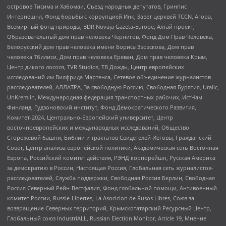
островов Тисима и Хабомаи, Съезд народных депутатов, Гринпис
Интернешнл, Фонд борьбы с коррупцией Инк, Завет церквей TCCN, Агора,
Всемирный фонд природы, BDR Novaja Gazeta-Europe, Алтай проект,
Образовательный дом прав человека Чернигов, Фонд Дом Прав Человека,
Белорусский дом прав человека имени Бориса Звозскова, Дом прав
человека Тбилиси, Дом прав человека Ереван, Дом прав человека Крым,
Центр дикого лосося, TVR Studios, ТВ Дождь, Центр европейских
исследований им Вилфрида Мартенса, Сетевое объединение журналистов
расследователей, АЛЛАТРА, За свободную Россию, Свободная Бурятия, Uralic,
UnKremlin, Международная федерация транспортных рабочих, ИстЧам
Финланд, Гудзоновский институт, Фонд Демократического Развития,
Комитет-2024, Центрально-Европейский университет, Центр
восточноевропейских и международных исследований, Общество
Сторожевой башни, Библии и трактатов Свидетелей Иеговы, Гражданский
Совет, Центр анализа европейской политики, Академическая сеть Восточная
Европа, Российский комитет действия, РЭНД корпорейшн, Русская Америка
за демократию в России, Настоящая Россия, Глобальная сеть журналистов-
расследователей, Служба поддержки, Свободная Россия Берлин, Свободная
Россия Северный Рейн-Вестфалия, Фонд глобальной помощи, Антивоенный
комитет России, Russie-Libertes, La Asocicion de Rusos Libres, Союз за
возвращение Северных территорий, Крымскотатарский Ресурсный Центр,
Глобальный союз IndustriALL, Russian Election Monitor, Article 19, Мнение