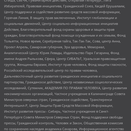
СПИДа, СВЕЧА, Гуманитарное действие, Открытый Петербург, Лига
Избирателей, Правовая инициатива, Гражданский Союз, Хасдей Ерушалаим,
Центр поддержки и содействия развитию средств массовой информации,
Горячая Линия, В защиту прав заключенных, Институт глобализации и
социальных движений, Центр социально-информационных инициатив
Действие, Благотворительный фонд охраны здоровья и защиты прав
граждан, Благотворительный фонд помощи осужденным и их семьям, Фонд
Тольятти, Новое время, Серебряная тайга, Так-Так-Так, Сова, центр Анна,
Проект Апрель, Самарская губерния, Эра здоровья, Мемориал,
Аналитический Центр Юрия Левады, Издательство Парк Гагарина, Фонд
имени Андрея Рылькова, Сфера, Центр СИБАЛЬТ, Уральская правозащитная
группа, Женщины Евразии, Институт прав человека, Фонд защиты гласности,
Российский исследовательский центр по правам человека,
Дальневосточный центр развития гражданских инициатив и социального
партнерства, Гражданское действие, Центр независимых социологических
исследований, Сутяжник, АКАДЕМИЯ ПО ПРАВАМ ЧЕЛОВЕКА, Центр развития
некоммерческих организаций, Частное учреждение в Калининграде Совета
Министров северных стран, Гражданское содействие, Трансперенси
Интернешнл-Р, Центр Защиты Прав Средств Массовой Информации,
Институт развития прессы - Сибирь, Частное учреждение в Санкт-
Петербурге Совета Министров Северных Стран, Фонд поддержки свободы
прессы, Гражданский контроль, Человек и Закон, Общественная комиссия
по сохранению наследия академика Сахарова, Информационное агентство