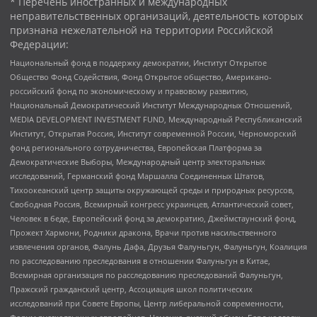
* Перечень иностранных и международных
неправительственных организаций, деятельность которых
признана нежелательной на территории Российской
Федерации:
Национальный фонд в поддержку демократии, Институт Открытое
Общество Фонд Содействия, Фонд Открытое общество, Американо-
российский фонд по экономическому и правовому развитию,
Национальный Демократический Институт Международных Отношений,
MEDIA DEVELOPMENT INVESTMENT FUND, Международный Республиканский
Институт, Открытая Россия, Институт современной России, Черноморский
фонд регионального сотрудничества, Европейская Платформа за
Демократические Выборы, Международный центр электоральных
исследований, Германский фонд Маршалла Соединенных Штатов,
Тихоокеанский центр защиты окружающей среды и природных ресурсов,
Свободная Россия, Всемирный конгресс украинцев, Атлантический совет,
Человек в беде, Европейский фонд за демократию, Джеймстаунский фонд,
Прожект Хармони, Родники дракона, Врачи против насильственного
извлечения органов, Фалунь Дафа, Друзья Фалуньгун, Фалуньгун, Коалиция
по расследованию преследования в отношении Фалуньгун в Китае,
Всемирная организация по расследованию преследований Фалуньгун,
Пражский гражданский центр, Ассоциация школ политических
исследований при Совете Европы, Центр либеральной современности,