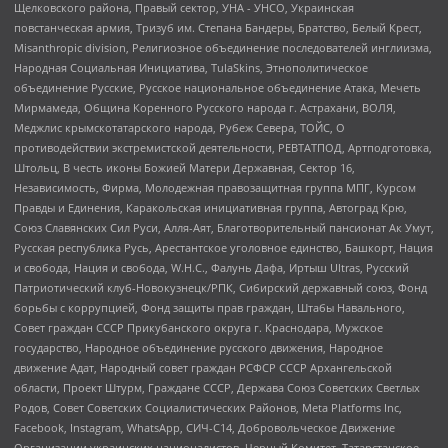
Щелковского района, Правый сектор, УНА - УНСО, Украинская
повстанческая армия, Тризуб им. Степана Бандеры, Братство, Белый Крест,
Misanthropic division, Религиозное объединение последователей инглиизма,
Народная Социальная Инициатива, TulaSkins, Этнополитическое
объединение Русские, Русское национальное объединение Атака, Мечеть
Мирмамеда, Община Коренного Русского народа г. Астрахани, ВОЛЯ,
Меджлис крымскотатарского народа, Рубеж Севера, ТОЙС, О
противодействии экстремистской деятельности, РЕВТАТПОД, Артподготовка,
Штольц, В честь иконы Божией Матери Державная, Сектор 16,
Независимость, Фирма, Молодежная правозащитная группа МПГ, Курсом
Правды и Единения, Каракольская инициативная группа, Автоград Крю,
Союз Славянских Сил Руси, Алля-Аят, Благотворительный пансионат Ак Умут,
Русская республика Русь, Арестантское уголовное единство, Башкорт, Нация
и свобода, Нация и свобода, W.H.С., Фалунь Дафа, Иртыш Ultras, Русский
Патриотический клуб-Новокузнецк/РПК, Сибирский державный союз, Фонд
борьбы с коррупцией, Фонд защиты прав граждан, Штабы Навального,
Совет граждан СССР Прикубанского округа г. Краснодара, Мужское
государство, Народное объединение русского движения, Народное
движение Адат, Народный совет граждан РСФСР СССР Архангельской
области, Проект Штурм, Граждане СССР, Держава Союз Советских Светлых
Родов, Совет Советских Социалистических Районов, Meta Platforms Inc,
Facebook, Instagram, WhatsApp, СИЧ-С14, Добровольческое Движение
Организации украинских националистов, Черный Комитет, Татарстанское