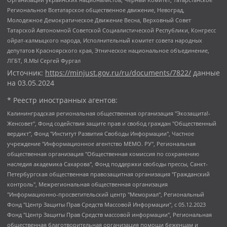
Региональное Всетатарское общественное движение, Невоград,
Молодежное Демократическое Движение Весна, Верховный Совет
Татарской Автономной Советской Социалистической Республики, Конгресс
ойрат-калмыцкого народа, Исполнительный комитет совета народных
депутатов Красноярского края, Этническое национальное объединение,
ЛГБТ, Я.МЫ Сергей Фургал
Источник:
https://minjust.gov.ru/ru/documents/7822/
данные
на
03.05.2024
* Реестр иностранных агентов:
Калининградская региональная общественная организация "Экозащита!-Женсовет", Фонд содействия защите прав и свобод граждан "Общественный вердикт", Фонд "Институт Развития Свободы Информации", Частное учреждение "Информационное агентство МЕМО. РУ", Региональная общественная организация "Общественная комиссия по сохранению наследия академика Сахарова", Фонд поддержки свободы прессы, Санкт-Петербургская общественная правозащитная организация "Гражданский контроль", Межрегиональная общественная организация "Информационно-просветительский центр "Мемориал", Региональный Фонд "Центр Защиты Прав Средств Массовой Информации", с 05.12.2023 Фонд "Центр Защиты Прав Средств массовой информации", Региональная общественная благотворительная организация помощи беженцам и мигрантам "Гражданское содействие", Негосударственное образовательное учреждение дополнительного профессионального образования (повышение квалификации) специалистов "АКАДЕМИЯ ПО ПРАВАМ ЧЕЛОВЕКА", Свердловская региональная общественная организация "Сутяжник", Автономная некоммерческая организация "Центр независимых социологических исследований", Союз общественных объединений "Российский исследовательский центр по правам человека", Региональное общественное учреждение научно-информационный центр "МЕМОРИАЛ", Некоммерческая организация "Фонд защиты гласности", Автономная некоммерческая организация "Институт прав человека", Городская общественная организация "Екатеринбургское общество "МЕМОРИАЛ", Городская общественная организация "Рязанское историко-просветительское и правозащитное общество "Мемориал" (Рязанский Мемориал), Челябинский региональный орган общественной самодеятельности – женское общественное объединение "Женщины Евразии", Челябинский региональный орган общественной самодеятельности "Уральская правозащитная группа", Фонд содействия защите здоровья и социальной справедливости имени Андрея Рылькова, Автономная Некоммерческая Организация "Аналитический Центр Юрия Левады", Автономная некоммерческая организация социальной поддержки населения "Проект Апрель", Региональная общественная организация помощи женщинам и детям, находящимся в кризисной ситуации "Информационно-методический центр "Анна", Фонд содействия развитию массовых коммуникаций и правовому просвещению "Так-так-Так", Фонд содействия устойчивому развитию "Серебряная тайга", Свердловский региональный общественный фонд социальных проектов "Новое время", "Idel.Реалии", Кавказ.Реалии, Крым.Реалии, Телеканал Настоящее Время, Татаро-башкирская служба Радио Свобода (Azatliq Radiosi), Радио Свободная Европа/Радио Свобода (PCE/PC), "Сибирь.Реалии", "Фактограф", Благотворительный фонд помощи осужденным и их семьям, Автономная некоммерческая организация "Институт глобализации и социальных движений", Фонд "В защиту прав заключенных", Частное учреждение "Центр поддержки и содействия развитию средств массовой информации", Пензенский региональный общественный благотворительный фонд "Гражданский союз", "Север.Реалии", Некоммерческая организация Фонд "Правовая инициатива", Общество с ограниченной ответственностью "Радио Свободная Европа/Радио Свобода", Чешское информационное агентство "MEDIUM-ORIENT", Красноярская региональная общественная организация "Мы против СПИДа", Камалягин Денис Николаевич, Маркелов Сергей Евгеньевич, Пономарев Лев Александрович, Савицкая Людмила Алексеевна, Автономная некоммерческая организация "Центр по работе с проблемой насилия "НАСИЛИЮ.НЕТ", Межрегиональный профессиональный союз работников здравоохранения "Альянс врачей", Юридическое лицо, зарегистрированное в Латвийской Республике, SIA "Medusa Project" (регистрационный номер 40103797863, дата регистрации 10.06.2014), Некоммерческая организация "Фонд по борьбе с коррупцией", Автономная некоммерческая организация "Институт права и публичной политики", Баданин Роман Сергеевич, Гликин Максим Александрович, Железнова Мария Михайловна, Лукьянова Юлия Сергеевна, Маетная Елизавета Витальевна, Маняхин Петр Борисович, Чуракова Ольга Владимировна, Ярош Юлия Петровна, Юридическое лицо "The Insider SIA", зарегистрированное в Риге, Латвийская Республика (дата регистрации 26.06.2015), являющееся администратором доменного имени интернет-издания "The Insider SIA", https://theins.ru, Постернак Алексей Евгеньевич, Рубин Михаил Аркадьевич, Анин Роман Александрович, Юридическое лицо Istories fonds, зарегистрированное в Латвийской Республике (регистрационный номер 50008295751, дата регистрации 24.02.2020), Великовский Дмитрий Александрович, Долинина Ирина Николаевна, Мароховская Алеся Алексеевна, Шлейнов Роман Юрьевич, Шмагун Олеся Валентиновна, Общество с ограниченной ответственностью "Альтаир 2021", Общество с ограниченной ответственностью "Вега 2021", Общество с ограниченной ответственностью "Главный редактор 2021", Общество с ограниченной ответственностью "Ромашки монолит", Важенков Артем Валерьевич, Ивановская областная общественная организация "Центр гендерных исследований", Гурман Юрий Альбертович, Медиапроект "ОВД-Инфо", Егоров Владимир Владимирович, Жилинский Владимир Александрович, Общество с ограниченной ответственностью "ЗП", Иванова София Юрьевна, Карезина Инна Павловна, Кильтау Екатерина Викторовна, Петров Алексей Викторович, Пискунов Сергей Евгеньевич, Смирнов Сергей Сергеевич, Тихонов Михаил Сергеевич, Общество с ограниченной ответственностью "ЖУРНАЛИСТ-ИНОСТРАННЫЙ АГЕНТ", Арапова Галина Юрьевна, Вольтская Татьяна Анатольевна, Американская компания "Mason G.E.S. Anonymous Foundation" (США), являющаяся владельцем интернет-издания https://mnews.world/, Компания "Stichting Bellingcat", зарегистрированная в Нидерландах (дата регистрации 11.07.2018), Захаров Андрей Вячеславович, Клепиковская Екатерина Дмитриевна, Общество с ограниченной ответственностью "МЕМО", Перл Роман Александрович, Симонов Евгений Алексеевич, Соловьева Елена Анатольевна, Сотников Даниил Владимирович, Сурначева Елизавета Дмитриевна, Автономная некоммерческая организация по защите прав человека и информированию населения "Якутия – Наше Мнение", Общество с ограниченной ответственностью "Москоу диджитал медиа", с 26.01.2023 Общество с ограниченной ответственностью "Чайка Белые сады", Ветошкина Валерия Валерьевна, Заговора Максим Александрович, Межрегиональное общественное движение "Российская ЛГБТ - сеть", Оленичев Максим Владимирович, Павлов Иван Юрьевич, Скворцова Елена Сергеевна, Общество с ограниченной ответственностью "Как бы инагент", Кочетков Игорь Викторович, Общество с ограниченной ответственностью "Честные выборы", Еланчик Олег Александрович, Общество с ограниченной ответственностью "Нобелевский призыв", Гималова Регина Эмилевна, Григорьев Андрей Валерьевич, Григорьева Алина Александровна, Ассоциация по содействию защите прав призывников, альтернативнослужащих и военнослужащих "Правозащитная группа "Гражданин.Армия.Право", Хисамова Регина Фаритовна, Автономная некоммерческая организация по реализации социально-правовых программ "Лилит", Дальневосточное общественное движение "Маяк", Санкт-Петербургская ЛГБТ-инициативная группа "Выход", Инициативная группа ЛГБТ+ "Реверс", Алексеев Андрей Викторович, Бекбулатова Таисия Львовна, Беляев Иван Михайлович, Владыкина Елена Сергеевна, Гельман Марат Александрович, Никульшина Вероника Юрьевна, Толоконникова Надежда Андреевна, Шендерович Виктор Анатольевич, Общество с ограниченной ответственностью "Данное сообщение", Общество с ограниченной ответственностью Издательский дом "Новая глава", Айнбиндер Александра Александровна, Московский комьюнити-центр для ЛГБТ+инициатив, Благотворительный фонд развития филантропии, Deutsche Welle (Германия, Kurt-Schumacher-Strasse 3, 53113 Bonn), Борзунова Мария Михайловна, Воробьев Виктор Викторович, Голубева Анна Львовна, Константинова Алла Михайловна, Малкова Ирина Владимировна, Мурадов Мурад Абдулгалимович, Осетинская Елизавета Николаевна, Понасенков Евгений Николаевич, Ганапольский Матвей Юрьевич, Киселев Евгений Алексеевич, Борухович Ирина Григорьевна, Дремин Иван Тимофеевич, Дубровский Дмитрий Викторович, Красноярская региональная общественная организация поддержки и развития альтернативных образовательных технологий и межкультурных коммуникаций "ИНТЕРРА", Маяковская Екатерина Алексеевна, Фейгин Марк Захарович, Филимонов Андрей Викторович, Дзугкоева Регина Николаевна, Доброхотов Роман Александрович, Дудь Юрий Александрович, Елкин Сергей Владимирович, Кругликов Кирилл Игоревич, Сабунаева Мария Леонидовна, Семенов Алексей Владимирович, Шаинян Карен Багратович, Шульман Екатерина Михайловна, Асафьев Артур Валерьевич, Вахштайн Виктор Семенович, Венедиктов Алексей Алексеевич, Лушникова Екатерина Евгеньевна, Волков Леонид Михайлович, Невзоров Александр Глебович, Пархоменко Сергей Борисович, Сироткин Ярослав Николаевич, Кара-Мурза Владимир Владимирович, Баранова Наталья Владимировна, Гозман Леонид Яковлевич, Кагарлицкий Борис Юльевич, Климарев Михаил Валерьевич, Милов Владимир Станиславович, Автономная некоммерческая организация Краснодарский центр современного искусства "Типография", Моргенштерн Алишер Тагирович, Соболь Любовь Эдуардовна, Общество с ограниченной ответственностью "ЛИЗА НОРМ", Каспаров Гарри Кимович, Ходорковский Михаил Борисович, Общество с ограниченной ответственностью "Апрельские тезисы", Данилович Ирина Брониславовна, Кашин Олег Владимирович, Петров Николай Владимирович, Пивоваров Алексей Владимирович, Соколов Михаил Владимирович, Цветкова Юлия Владимировна, Чичваркин Евгений Александрович, Комитет против пыток/Команда против пыток, Общество с ограниченной ответственностью "Первый научный", Общество с ограниченной ответственностью "Вертолет и ко", Белоцерковская Вероника Борисовна, Кац Максим Евгеньевич, Лазарева Татьяна Юрьевна, Шаведдинов Руслан Табризович, Яшин Илья Валерьевич, Общество с ограниченной ответственностью "Иноагент ААВ", Алешковский Дмитрий Петрович, Альбац Евгения Марковна, Быков Дмитрий Львович, Галямина Юлия Евгеньевна, Лойко Сергей Леонидович, Мартынов Кирилл Константинович, Медведев Сергей Александрович, Крашенинников Федор Геннадиевич, Гордеева Катерина Вл