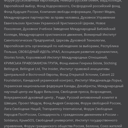
Форум русскоязычных европейцев, Немецко-русский обмен, Бард колледж,
Европейский выбор, Фонд Ходорковского, Оксфордский российский фонд,
Фонд Будущее России, Компания свободы информации, Проект Медиа,
Международное партнерство за права человека, Духовное Управление
Евангельских Христиан Украинской Христианской Церкви, Новое
Поколение, Духовное Учебное Заведение Международный Библейский
Колледж, Международное христианское движение, Всемирный Институт
Саентологических Предприятий, Церковь Духовной Технологии,
Европейская сеть организаций по наблюдению за выборами, Республика
Польша, СВОБОДНЫЙ ИДЕЛЬ-УРАЛ, Ассоциация развития журналистики,
IStories fonds, Королевский Институт Международных Отношений,
КРИМСЬКА ПРАВОЗАХИСНА ГРУПА, Фонд имени Генриха Бёлля, Stichting
Bellingcat, Bellingcat Ltd, The Insider, Институт правовой инициативы
Центральной и Восточной Европы, Фонд Открытой Эстонии, Calvert 22
Foundation, Канадский украинский конгресс, Институт Макдональда-Лорье,
Украинская национальная федерация Канады, Декабристы, Международный
научный центр им Вудро Вильсона, Свободная пресса, Возрождение,
Всеукраинский духовный центр , Риддл, Русский антивоенный комитет в
Швеции, Проект Медуза, Фонд Андрея Сахарова, Форум свободной России,
Лига Свободных Наций, Transparеncy International, Форум Свободных
Народов ПостРоссии, Солидарность с гражданским движением в России –
Solidarus, КрымSOS, Свободный университет, Институт государственного
управления, Форум гражданского общества Россия, Беллона, Союз жителей