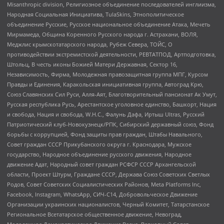
Misanthropic division, Религиозное объединение последователей инглиизма,
Народная Социальная Инициатива, TulaSkins, Этнополитическое
объединение Русские, Русское национальное объединение Атака, Мечеть
Мирмамеда, Община Коренного Русского народа г. Астрахани, ВОЛЯ,
Меджлис крымскотатарского народа, Рубеж Севера, ТОЙС, О
противодействии экстремистской деятельности, РЕВТАТПОД, Артподготовка,
Штольц, В честь иконы Божией Матери Державная, Сектор 16,
Независимость, Фирма, Молодежная правозащитная группа МПГ, Курсом
Правды и Единения, Каракольская инициативная группа, Автоград Крю,
Союз Славянских Сил Руси, Алля-Аят, Благотворительный пансионат Ак Умут,
Русская республика Русь, Арестантское уголовное единство, Башкорт, Нация
и свобода, Нация и свобода, W.H.С., Фалунь Дафа, Иртыш Ultras, Русский
Патриотический клуб-Новокузнецк/РПК, Сибирский державный союз, Фонд
борьбы с коррупцией, Фонд защиты прав граждан, Штабы Навального,
Совет граждан СССР Прикубанского округа г. Краснодара, Мужское
государство, Народное объединение русского движения, Народное
движение Адат, Народный совет граждан РСФСР СССР Архангельской
области, Проект Штурм, Граждане СССР, Держава Союз Советских Светлых
Родов, Совет Советских Социалистических Районов, Meta Platforms Inc,
Facebook, Instagram, WhatsApp, СИЧ-С14, Добровольческое Движение
Организации украинских националистов, Черный Комитет, Татарстанское
Региональное Всетатарское общественное движение, Невоград,