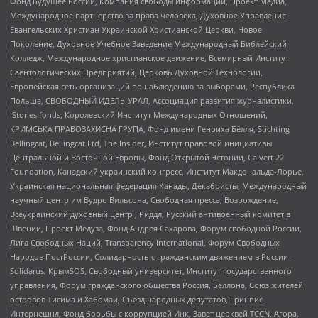
Фонд Будущее России, Компания свободы информации, Проект Медиа,
Международное партнерство за права человека, Духовное Управление
Евангельских Христиан Украинской Христианской Церкви, Новое
Поколение, Духовное Учебное Заведение Международный Библейский
Колледж, Международное христианское движение, Всемирный Институт
Саентологических Предприятий, Церковь Духовной Технологии,
Европейская сеть организаций по наблюдению за выборами, Республика
Польша, СВОБОДНЫЙ ИДЕЛЬ-УРАЛ, Ассоциация развития журналистики,
IStories fonds, Королевский Институт Международных Отношений,
КРИМСЬКА ПРАВОЗАХИСНА ГРУПА, Фонд имени Генриха Бёлля, Stichting
Bellingcat, Bellingcat Ltd, The Insider, Институт правовой инициативы
Центральной и Восточной Европы, Фонд Открытой Эстонии, Calvert 22
Foundation, Канадский украинский конгресс, Институт Макдональда-Лорье,
Украинская национальная федерация Канады, Декабристы, Международный
научный центр им Вудро Вильсона, Свободная пресса, Возрождение,
Всеукраинский духовный центр , Риддл, Русский антивоенный комитет в
Швеции, Проект Медуза, Фонд Андрея Сахарова, Форум свободной России,
Лига Свободных Наций, Transparеncy International, Форум Свободных
Народов ПостРоссии, Солидарность с гражданским движением в России –
Solidarus, КрымSOS, Свободный университет, Институт государственного
управления, Форум гражданского общества Россия, Беллона, Союз жителей
островов Тисима и Хабомаи, Съезд народных депутатов, Гринпис
Интернешнл, Фонд борьбы с коррупцией Инк, Завет церквей TCCN, Агора,