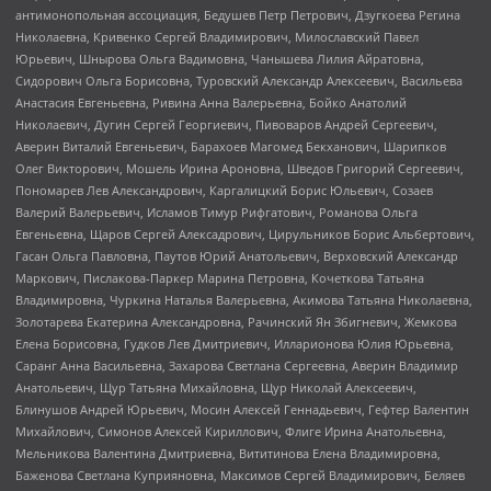
антимонопольная ассоциация, Бедушев Петр Петрович, Дзугкоева Регина
Николаевна, Кривенко Сергей Владимирович, Милославский Павел
Юрьевич, Шнырова Ольга Вадимовна, Чанышева Лилия Айратовна,
Сидорович Ольга Борисовна, Туровский Александр Алексеевич, Васильева
Анастасия Евгеньевна, Ривина Анна Валерьевна, Бойко Анатолий
Николаевич, Дугин Сергей Георгиевич, Пивоваров Андрей Сергеевич,
Аверин Виталий Евгеньевич, Барахоев Магомед Бекханович, Шарипков
Олег Викторович, Мошель Ирина Ароновна, Шведов Григорий Сергеевич,
Пономарев Лев Александрович, Каргалицкий Борис Юльевич, Созаев
Валерий Валерьевич, Исламов Тимур Рифгатович, Романова Ольга
Евгеньевна, Щаров Сергей Алексадрович, Цирульников Борис Альбертович,
Гасан Ольга Павловна, Паутов Юрий Анатольевич, Верховский Александр
Маркович, Пислакова-Паркер Марина Петровна, Кочеткова Татьяна
Владимировна, Чуркина Наталья Валерьевна, Акимова Татьяна Николаевна,
Золотарева Екатерина Александровна, Рачинский Ян Збигневич, Жемкова
Елена Борисовна, Гудков Лев Дмитриевич, Илларионова Юлия Юрьевна,
Саранг Анна Васильевна, Захарова Светлана Сергеевна, Аверин Владимир
Анатольевич, Щур Татьяна Михайловна, Щур Николай Алексеевич,
Блинушов Андрей Юрьевич, Мосин Алексей Геннадьевич, Гефтер Валентин
Михайлович, Симонов Алексей Кириллович, Флиге Ирина Анатольевна,
Мельникова Валентина Дмитриевна, Вититинова Елена Владимировна,
Баженова Светлана Куприяновна, Максимов Сергей Владимирович, Беляев