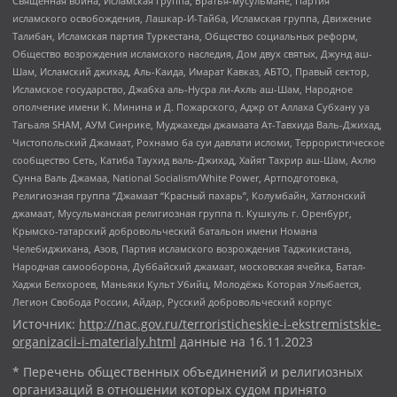
Священная война, Исламская группа, Братья-мусульмане, Партия
исламского освобождения, Лашкар-И-Тайба, Исламская группа, Движение
Талибан, Исламская партия Туркестана, Общество социальных реформ,
Общество возрождения исламского наследия, Дом двух святых, Джунд аш-
Шам, Исламский джихад, Аль-Каида, Имарат Кавказ, АБТО, Правый сектор,
Исламское государство, Джабха аль-Нусра ли-Ахль аш-Шам, Народное
ополчение имени К. Минина и Д. Пожарского, Аджр от Аллаха Субхану уа
Тагьаля SHAM, АУМ Синрике, Муджахеды джамаата Ат-Тавхида Валь-Джихад,
Чистопольский Джамаат, Рохнамо ба суи давлати исломи, Террористическое
сообщество Сеть, Катиба Таухид валь-Джихад, Хайят Тахрир аш-Шам, Ахлю
Сунна Валь Джамаа, National Socialism/White Power, Артподготовка,
Религиозная группа “Джамаат “Красный пахарь”, Колумбайн, Хатлонский
джамаат, Мусульманская религиозная группа п. Кушкуль г. Оренбург,
Крымско-татарский добровольческий батальон имени Номана
Челебиджихана, Азов, Партия исламского возрождения Таджикистана,
Народная самооборона, Дуббайский джамаат, московская ячейка, Батал-
Хаджи Белхороев, Маньяки Культ Убийц, Молодёжь Которая Улыбается,
Легион Свобода России, Айдар, Русский добровольческий корпус
Источник:
http://nac.gov.ru/terroristicheskie-i-ekstremistskie-
organizacii-i-materialy.html
данные на
16.11.2023
* Перечень общественных объединений и религиозных
организаций в отношении которых судом принято