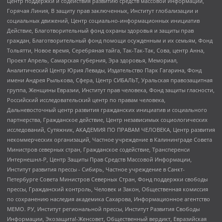
Центр поддержки и содействия развитию средств массовой информации,
Горячая Линия, В защиту прав заключенных, Институт глобализации и
социальных движений, Центр социально-информационных инициатив
Действие, Благотворительный фонд охраны здоровья и защиты прав
граждан, Благотворительный фонд помощи осужденным и их семьям, Фонд
Тольятти, Новое время, Серебряная тайга, Так-Так-Так, Сова, центр Анна,
Проект Апрель, Самарская губерния, Эра здоровья, Мемориал,
Аналитический Центр Юрия Левады, Издательство Парк Гагарина, Фонд
имени Андрея Рылькова, Сфера, Центр СИБАЛЬТ, Уральская правозащитная
группа, Женщины Евразии, Институт прав человека, Фонд защиты гласности,
Российский исследовательский центр по правам человека,
Дальневосточный центр развития гражданских инициатив и социального
партнерства, Гражданское действие, Центр независимых социологических
исследований, Сутяжник, АКАДЕМИЯ ПО ПРАВАМ ЧЕЛОВЕКА, Центр развития
некоммерческих организаций, Частное учреждение в Калининграде Совета
Министров северных стран, Гражданское содействие, Трансперенси
Интернешнл-Р, Центр Защиты Прав Средств Массовой Информации,
Институт развития прессы - Сибирь, Частное учреждение в Санкт-
Петербурге Совета Министров Северных Стран, Фонд поддержки свободы
прессы, Гражданский контроль, Человек и Закон, Общественная комиссия
по сохранению наследия академика Сахарова, Информационное агентство
МЕМО. РУ, Институт региональной прессы, Институт Развития Свободы
Информации, Экозащита!-Женсовет, Общественный вердикт, Евразийская