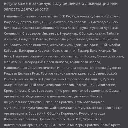
вступившее в законную силу решение о ликвидации или
запрете деятельности:
Национал-большевистская партия, ВЕК РА, Рада земли Кубанской Духовно
Родовой Державы Русь, Община Духовного Управления Асгардской Веси
Беловодья, Славянская Община Капища Веды Перуна, Мужская Духовная
Семинария Староверов-Инглингов, Нурджулар, К Богодержавию, Таблиги
Джамаат, Свидетели Иеговы, Русское национальное единство, Национал-
социалистическое общество, Джамаат мувахидов, Объединенный Вилайат
Кабарды, Балкарии и Карачая, Союз славян, Ат-Такфир Валь-Хиджра, Пит
Буль, Национал-социалистическая рабочая партия России, Славянский союз,
Формат-18, Благородный Орден Дьявола, Армия воли народа,
Национальная Социалистическая Инициатива города Череповца, Духовно-
Родовая Держава Русь, Русское национальное единство, Древнерусской
Инглистической церкви Православных Староверов-Инглингов, Русский
общенациональный союз, Движение против нелегальной иммиграции,
Кровь и Честь, О свободе совести и о религиозных объединениях, Омская
организация общественного политического движения Русское
национальное единство, Северное Братство, Клуб Болельщиков
Футбольного Клуба Динамо, Файзрахманисты, Мусульманская религиозная
организация п. Боровский, Община Коренного Русского народа
Щелковского района, Правый сектор, УНА - УНСО, Украинская
повстанческая армия, Тризуб им. Степана Бандеры, Братство, Белый Крест,