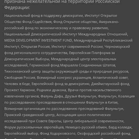
признана нежелательной на территории Российской
Федерации:
Национальный фонд в поддержку демократии, Институт Открытое
Общество Фонд Содействия, Фонд Открытое общество, Американо-
российский фонд по экономическому и правовому развитию,
Национальный Демократический Институт Международных Отношений,
MEDIA DEVELOPMENT INVESTMENT FUND, Международный Республиканский
Институт, Открытая Россия, Институт современной России, Черноморский
фонд регионального сотрудничества, Европейская Платформа за
Демократические Выборы, Международный центр электоральных
исследований, Германский фонд Маршалла Соединенных Штатов,
Тихоокеанский центр защиты окружающей среды и природных ресурсов,
Свободная Россия, Всемирный конгресс украинцев, Атлантический совет,
Человек в беде, Европейский фонд за демократию, Джеймстаунский фонд,
Прожект Хармони, Родники дракона, Врачи против насильственного
извлечения органов, Фалунь Дафа, Друзья Фалуньгун, Фалуньгун, Коалиция
по расследованию преследования в отношении Фалуньгун в Китае,
Всемирная организация по расследованию преследований Фалуньгун,
Пражский гражданский центр, Ассоциация школ политических
исследований при Совете Европы, Центр либеральной современности,
Форум русскоязычных европейцев, Немецко-русский обмен, Бард колледж,
Европейский выбор, Фонд Ходорковского, Оксфордский российский фонд,