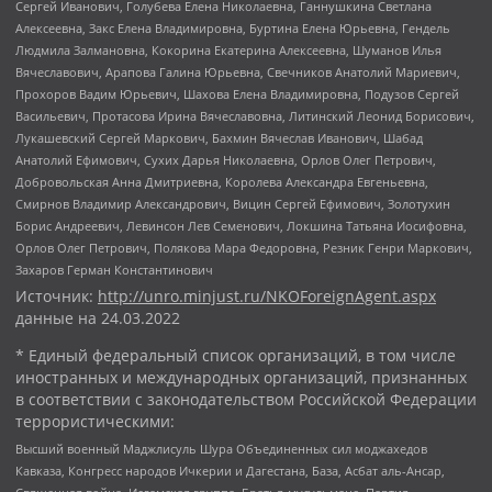
Сергей Иванович, Голубева Елена Николаевна, Ганнушкина Светлана
Алексеевна, Закс Елена Владимировна, Буртина Елена Юрьевна, Гендель
Людмила Залмановна, Кокорина Екатерина Алексеевна, Шуманов Илья
Вячеславович, Арапова Галина Юрьевна, Свечников Анатолий Мариевич,
Прохоров Вадим Юрьевич, Шахова Елена Владимировна, Подузов Сергей
Васильевич, Протасова Ирина Вячеславовна, Литинский Леонид Борисович,
Лукашевский Сергей Маркович, Бахмин Вячеслав Иванович, Шабад
Анатолий Ефимович, Сухих Дарья Николаевна, Орлов Олег Петрович,
Добровольская Анна Дмитриевна, Королева Александра Евгеньевна,
Смирнов Владимир Александрович, Вицин Сергей Ефимович, Золотухин
Борис Андреевич, Левинсон Лев Семенович, Локшина Татьяна Иосифовна,
Орлов Олег Петрович, Полякова Мара Федоровна, Резник Генри Маркович,
Захаров Герман Константинович
Источник:
http://unro.minjust.ru/NKOForeignAgent.aspx
данные на
24.03.2022
* Единый федеральный список организаций, в том числе
иностранных и международных организаций, признанных
в соответствии с законодательством Российской Федерации
террористическими:
Высший военный Маджлисуль Шура Объединенных сил моджахедов
Кавказа, Конгресс народов Ичкерии и Дагестана, База, Асбат аль-Ансар,