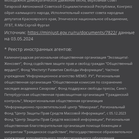
Молодежное Демократическое Движение Весна, Верховный Совет
Татарской Автономной Советской Социалистической Республики, Конгресс
ойрат-калмыцкого народа, Исполнительный комитет совета народных
депутатов Красноярского края, Этническое национальное объединение,
ЛГБТ, Я.МЫ Сергей Фургал
Источник:
https://minjust.gov.ru/ru/documents/7822/
данные
на
03.05.2024
* Реестр иностранных агентов:
Калининградская региональная общественная организация "Экозащита!-Женсовет", Фонд содействия защите прав и свобод граждан "Общественный вердикт", Фонд "Институт Развития Свободы Информации", Частное учреждение "Информационное агентство МЕМО. РУ", Региональная общественная организация "Общественная комиссия по сохранению наследия академика Сахарова", Фонд поддержки свободы прессы, Санкт-Петербургская общественная правозащитная организация "Гражданский контроль", Межрегиональная общественная организация "Информационно-просветительский центр "Мемориал", Региональный Фонд "Центр Защиты Прав Средств Массовой Информации", с 05.12.2023 Фонд "Центр Защиты Прав Средств массовой информации", Региональная общественная благотворительная организация помощи беженцам и мигрантам "Гражданское содействие", Негосударственное образовательное учреждение дополнительного профессионального образования (повышение квалификации) специалистов "АКАДЕМИЯ ПО ПРАВАМ ЧЕЛОВЕКА", Свердловская региональная общественная организация "Сутяжник", Автономная некоммерческая организация "Центр независимых социологических исследований", Союз общественных объединений "Российский исследовательский центр по правам человека", Региональное общественное учреждение научно-информационный центр "МЕМОРИАЛ", Некоммерческая организация "Фонд защиты гласности", Автономная некоммерческая организация "Институт прав человека", Городская общественная организация "Екатеринбургское общество "МЕМОРИАЛ", Городская общественная организация "Рязанское историко-просветительское и правозащитное общество "Мемориал" (Рязанский Мемориал), Челябинский региональный орган общественной самодеятельности – женское общественное объединение "Женщины Евразии", Челябинский региональный орган общественной самодеятельности "Уральская правозащитная группа", Фонд содействия защите здоровья и социальной справедливости имени Андрея Рылькова, Автономная Некоммерческая Организация "Аналитический Центр Юрия Левады", Автономная некоммерческая организация социальной поддержки населения "Проект Апрель", Региональная общественная организация помощи женщинам и детям, находящимся в кризисной ситуации "Информационно-методический центр "Анна", Фонд содействия развитию массовых коммуникаций и правовому просвещению "Так-так-Так", Фонд содействия устойчивому развитию "Серебряная тайга", Свердловский региональный общественный фонд социальных проектов "Новое время", "Idel.Реалии", Кавказ.Реалии, Крым.Реалии, Телеканал Настоящее Время, Татаро-башкирская служба Радио Свобода (Azatliq Radiosi), Радио Свободная Европа/Радио Свобода (PCE/PC), "Сибирь.Реалии", "Фактограф", Благотворительный фонд помощи осужденным и их семьям, Автономная некоммерческая организация "Институт глобализации и социальных движений", Фонд "В защиту прав заключенных", Частное учреждение "Центр поддержки и содействия развитию средств массовой информации", Пензенский региональный общественный благотворительный фонд "Гражданский союз", "Север.Реалии", Некоммерческая организация Фонд "Правовая инициатива", Общество с ограниченной ответственностью "Радио Свободная Европа/Радио Свобода", Чешское информационное агентство "MEDIUM-ORIENT", Красноярская региональная общественная организация "Мы против СПИДа", Камалягин Денис Николаевич, Маркелов Сергей Евгеньевич, Пономарев Лев Александрович, Савицкая Людмила Алексеевна, Автономная некоммерческая организация "Центр по работе с проблемой насилия "НАСИЛИЮ.НЕТ", Межрегиональный профессиональный союз работников здравоохранения "Альянс врачей", Юридическое лицо, зарегистрированное в Латвийской Республике, SIA "Medusa Project" (регистрационный номер 40103797863, дата регистрации 10.06.2014), Некоммерческая организация "Фонд по борьбе с коррупцией", Автономная некоммерческая организация "Институт права и публичной политики", Баданин Роман Сергеевич, Гликин Максим Александрович, Железнова Мария Михайловна, Лукьянова Юлия Сергеевна, Маетная Елизавета Витальевна, Маняхин Петр Борисович, Чуракова Ольга Владимировна, Ярош Юлия Петровна, Юридическое лицо "The Insider SIA", зарегистрированное в Риге, Латвийская Республика (дата регистрации 26.06.2015), являющееся администратором доменного имени интернет-издания "The Insider SIA", https://theins.ru, Постернак Алексей Евгеньевич, Рубин Михаил Аркадьевич, Анин Роман Александрович, Юридическое лицо Istories fonds, зарегистрированное в Латвийской Республике (регистрационный номер 50008295751, дата регистрации 24.02.2020), Великовский Дмитрий Александрович, Долинина Ирина Николаевна, Мароховская Алеся Алексеевна, Шлейнов Роман Юрьевич, Шмагун Олеся Валентиновна, Общество с ограниченной ответственностью "Альтаир 2021", Общество с ограниченной ответственностью "Вега 2021", Общество с ограниченной ответственностью "Главный редактор 2021", Общество с ограниченной ответственностью "Ромашки монолит", Важенков Артем Валерьевич, Ивановская областная общественная организация "Центр гендерных исследований", Гурман Юрий Альбертович, Медиапроект "ОВД-Инфо", Егоров Владимир Владимирович, Жилинский Владимир Александрович, Общество с ограниченной ответственностью "ЗП", Иванова София Юрьевна, Карезина Инна Павловна, Кильтау Екатерина Викторовна, Петров Алексей Викторович, Пискунов Сергей Евгеньевич, Смирнов Сергей Сергеевич, Тихонов Михаил Сергеевич, Общество с ограниченной ответственностью "ЖУРНАЛИСТ-ИНОСТРАННЫЙ АГЕНТ", Арапова Галина Юрьевна, Вольтская Татьяна Анатольевна, Американская компания "Mason G.E.S. Anonymous Foundation" (США), являющаяся владельцем интернет-издания https://mnews.world/, Компания "Stichting Bellingcat", зарегистрированная в Нидерландах (дата регистрации 11.07.2018), Захаров Андрей Вячеславович, Клепиковская Екатерина Дмитриевна, Общество с ограниченной ответственностью "МЕМО", Перл Роман Александрович, Симонов Евгений Алексеевич, Соловьева Елена Анатольевна, Сотников Даниил Владимирович, Сурначева Елизавета Дмитриевна, Автономная некоммерческая организация по защите прав человека и информированию населения "Якутия – Наше Мнение", Общество с ограниченной ответственностью "Москоу диджитал медиа", с 26.01.2023 Общество с ограниченной ответственностью "Чайка Белые сады", Ветошкина Валерия Валерьевна, Заговора Максим Александрович, Межрегиональное общественное движение "Российская ЛГБТ - сеть", Оленичев Максим Владимирович, Павлов Иван Юрьевич, Скворцова Елена Сергеевна, Общество с ограниченной ответственностью "Как бы инагент", Кочетков Игорь Викторович, Общество с ограниченной ответственностью "Честные выборы", Еланчик Олег Александрович, Общество с ограниченной ответственностью "Нобелевский призыв", Гималова Регина Эмилевна, Григорьев Андрей Валерьевич, Григорьева Алина Александровна, Ассоциация по содействию защите прав призывников, альтернативнослужащих и военнослужащих "Правозащитная группа "Гражданин.Армия.Право", Хисамова Регина Фаритовна, Автономная некоммерческая организация по реализации социально-правовых программ "Лилит", Дальневосточное общественное движение "Маяк", Санкт-Петербургская ЛГБТ-инициативная группа "Выход", Инициативная группа ЛГБТ+ "Реверс", Алексеев Андрей Викторович, Бекбулатова Таисия Львовна, Беляев Иван Михайлович, Владыкина Елена Сергеевна, Гельман Марат Александрович, Никульшина Вероника Юрьевна, Толоконникова Надежда Андреевна, Шендерович Виктор Анатольевич, Общество с ограниченной ответственностью "Данное сообщение", Общество с ограниченной ответственностью Издательский дом "Новая глава", Айнбиндер Александра Александровна, Московский комьюнити-центр для ЛГБТ+инициатив, Благотворительный фонд развития филантропии, Deutsche Welle (Германия, Kurt-Schumacher-Strasse 3, 53113 Bonn), Борзунова Мария Михайловна, Воробьев Виктор Викторович, Голубева Анна Львовна, Константинова Алла Михайловна, Малкова Ирина Владимировна, Мурадов Мурад Абдулгалимович, Осетинская Елизавета Николаевна, Понасенков Евгений Николаевич, Ганапольский Матвей Юрьевич, Киселев Евгений Алексеевич, Борухович Ирина Григорьевна, Дремин Иван Тимофеевич, Дубровский Дмитрий Викторович, Красноярская региональная общественная организация поддержки и развития альтернативных образовательных технологий и межкультурных коммуникаций "ИНТЕРРА", Маяковская Екатерина Алексеевна, Фейгин Марк Захарович, Филимонов Андрей Викторович, Дзугкоева Регина Николаевна, Доброхотов Роман Александрович, Дудь Юрий Александрович, Елкин Сергей Владимирович, Кругликов Кирилл Игоревич, Сабунаева Мария Леонидовна, Семенов Алексей Владимирович, Шаинян Карен Багратович, Шульман Екатерина Михайловна, Асафьев Артур Валерьевич, Вахштайн Виктор Семенович, Венедиктов Алексей Алексеевич, Лушникова Екатерина Евгеньевна, Волков Леонид Михайлович, Невзоров Александр Глебович, Пархоменко Сергей Борисович, Сироткин Ярослав Николаевич, Кара-Мурза Владимир Владимирович, Баранова Наталья Владимировна, Гозман Леонид Яковлевич, Кагарлицкий Борис Юльевич, Климарев Михаил Валерьевич, Милов Владимир Станиславович, Автономная некоммерческая организация Краснодарский центр современного искусства "Типография", Моргенштерн Алишер Тагирович, Соболь Любовь Эдуардовна, Общество с ограниченной ответственностью "ЛИЗА НОРМ", Каспаров Гарри Кимович, Ходорковский Михаил Борисович, Общество с ограниченной ответственностью "Апрельские тезисы", Данилович Ирина Брониславовна, Кашин Олег Владимирович, Петров Николай Владимирович, Пивоваров Алексей Владимирович, Соколов Михаил Владимирович, Цветкова Юлия Владимировна, Чичваркин Евгений Александрович, Комитет против пыток/Команда против пыток, Общество с ограниченной ответственностью "Первый научный", Общество с ограниченной ответственностью "Вертолет и ко", Белоцерковская Вероника Борисовна, Кац Максим Евгеньевич, Лазарева Татьяна Юрьевна, Шаведдинов Руслан Табризович, Яшин Илья Валерьевич, Общество с ограниченной ответственностью "Иноагент ААВ", Алешковский Дмитрий Петрович, Альбац Евгения Марковна, Быков Дмитрий Львович, Галямина Юлия Евгеньевна, Лойко Сергей Леонидович, Мартынов Кирилл Константинович, Медведев Сергей Александрович, Крашенинников Федор Геннадиевич, Гордеева Катерина Вл