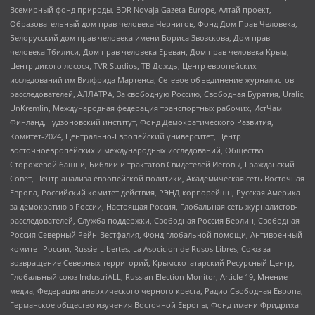
Всемирный фонд природы, BDR Novaja Gazeta-Europe, Алтай проект,
Образовательный дом прав человека Чернигов, Фонд Дом Прав Человека,
Белорусский дом прав человека имени Бориса Звозскова, Дом прав
человека Тбилиси, Дом прав человека Ереван, Дом прав человека Крым,
Центр дикого лосося, TVR Studios, ТВ Дождь, Центр европейских
исследований им Вилфрида Мартенса, Сетевое объединение журналистов
расследователей, АЛЛАТРА, За свободную Россию, Свободная Бурятия, Uralic,
UnKremlin, Международная федерация транспортных рабочих, ИстЧам
Финланд, Гудзоновский институт, Фонд Демократического Развития,
Комитет-2024, Центрально-Европейский университет, Центр
восточноевропейских и международных исследований, Общество
Сторожевой башни, Библии и трактатов Свидетелей Иеговы, Гражданский
Совет, Центр анализа европейской политики, Академическая сеть Восточная
Европа, Российский комитет действия, РЭНД корпорейшн, Русская Америка
за демократию в России, Настоящая Россия, Глобальная сеть журналистов-
расследователей, Служба поддержки, Свободная Россия Берлин, Свободная
Россия Северный Рейн-Вестфалия, Фонд глобальной помощи, Антивоенный
комитет России, Russie-Libertes, La Asocicion de Rusos Libres, Союз за
возвращение Северных территорий, Крымскотатарский Ресурсный Центр,
Глобальный союз IndustriALL, Russian Election Monitor, Article 19, Мнение
медиа, Федерация анархического черного креста, Радио Свободная Европа,
Германское общество изучения Восточной Европы, Фонд имени Фридриха