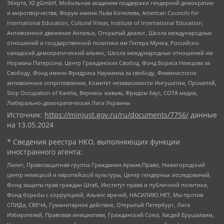
Эберта, XZ gGmbH, Мобильная академия поддержки гендерной демократии
и миротворчества, Форум имени Льва Копелева, American Councils for
International Education, Cultural Vistas, Institute of International Education,
Антивоенное движение Антальи, Открытый диалог, Школа международных
отношений и государственной политики им Питера Мунка, Российско-
канадский демократический альянс, Школа международных отношений им
Нормана Патерсона, Центр Гражданских Свобод, Фонд Бориса Немцова за
Свободу, Фонд имени Фридриха Науманна за свободу, Феминистское
антивоенное сопротивление, Комитет независимости Ингушетии, Прометей,
Stop Occupation of Karelia, Вернись живым, Фридом Хаус, СОТА медиа,
Либерально-демократическая Лига Украины
Источник:
https://minjust.gov.ru/ru/documents/7756/
данные
на
13.05.2024
* Сведения реестра НКО, выполняющих функции
иностранного агента:
Лилит, Правозащитная группа Гражданин.Армия.Право, Нижегородский
центр немецкой и европейской культуры, Центр гендерных исследований,
Фонд защиты прав граждан Штаб, Институт права и публичной политики,
Фонд борьбы с коррупцией, Альянс врачей, НАСИЛИЮ.НЕТ, Мы против
СПИДа, СВЕЧА, Гуманитарное действие, Открытый Петербург, Лига
Избирателей, Правовая инициатива, Гражданский Союз, Хасдей Ерушалаим,