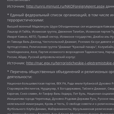
Источник:
http://unro.minjust.ru/NKOForeignAgent.aspx
данн
* Единый федеральный список организаций, в том числе и
террористическими:
Высший военный Маджлисуль Шура Объединенных сил моджахедов Кавказа, Ко
Лашкар-И-Тайба, Исламская группа, Движение Талибан, Исламская партия Т
Имарат Кавказ, АБТО, Правый сектор, Исламское государство, Джабха аль-
Ат-Тавхида Валь-Джихад, Чистопольский Джамаат, Рохнамо ба суи давлати и
Артподготовка, Религиозная группа “Джамаат “Красный пахарь”, Колумбайн
Челебиджихана, Азов, Партия исламского возрождения Таджикистана, Народ
России, Айдар, Русский добровольческий корпус
Источник:
http://nac.gov.ru/terroristicheskie-i-ekstremistskie-
* Перечень общественных объединений и религиозных орг
деятельности:
Национал-большевистская партия, ВЕК РА, Рада земли Кубанской Духовно
Староверов-Инглингов, Нурджулар, К Богодержавию, Таблиги Джамаат, Сви
Карачая, Союз славян, Ат-Такфир Валь-Хиджра, Пит Буль, Национал-социал
Инициатива города Череповца, Духовно-Родовая Держава Русь, Русское н
нелегальной иммиграции, Кровь и Честь, О свободе совести и о религиоз
Футбольного Клуба Динамо, Файзрахманисты, Мусульманская религиозная о
им. Степана Бандеры, Братство, Белый Крест, Misanthropic division, Рели