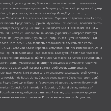
 Хармони, Родники дракона, Врачи против насильственного извлечения
по расследованию преследований Фалуньгун, Пражский гражданский центр,
бмен, Бард колледж, Европейский выбор, Фонд Ходорковского,
ное Управление Евангельских Христиан Украинской Христианской Церкви,
огических Предприятий, Церковь Духовной Технологии, Европейская сеть
ий Институт Международных Отношений, КРИМСЬКА ПРАВОЗАХИСНА ГРУПА,
стонии, Calvert 22 Foundation, Канадский украинский конгресс, Институт
ждение, Всеукраинский духовный центр , Риддл, Русский антивоенный
ародов ПостРоссии, Солидарность с гражданским движением в России –
в Тисима и Хабомаи, Съезд народных депутатов, Гринпис Интернешнл, Фонд
ека Чернигов, Фонд Дом Прав Человека, Белорусский дом прав человека
нтр европейских исследований им Вилфрида Мартенса, Сетевое объединение
Чам Финланд, Гудзоновский институт, Фонд Демократического Развития,
актатов Свидетелей Иеговы, Гражданский Совет, Центр анализа
астоящая Россия, Глобальная сеть журналистов-расследователей, Служба
a Asocicion de Rusos Libres, Союз за возвращение Северных территорий,
еста, Радио Свободная Европа, Германское общество изучения Восточной
ouncils for International Education, Cultural Vistas, Institute of
, Российско-канадский демократический альянс, Школа международных
е антивоенное сопротивление, Комитет независимости Ингушетии,