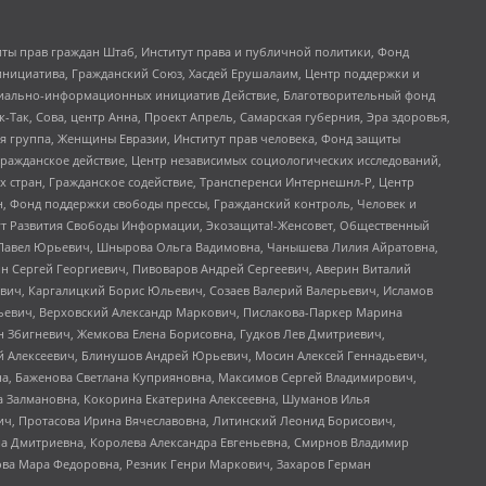
ты прав граждан Штаб, Институт права и публичной политики, Фонд
инициатива, Гражданский Союз, Хасдей Ерушалаим, Центр поддержки и
социально-информационных инициатив Действие, Благотворительный фонд
Так, Сова, центр Анна, Проект Апрель, Самарская губерния, Эра здоровья,
я группа, Женщины Евразии, Институт прав человека, Фонд защиты
Гражданское действие, Центр независимых социологических исследований,
стран, Гражданское содействие, Трансперенси Интернешнл-Р, Центр
н, Фонд поддержки свободы прессы, Гражданский контроль, Человек и
тут Развития Свободы Информации, Экозащита!-Женсовет, Общественный
й Павел Юрьевич, Шнырова Ольга Вадимовна, Чанышева Лилия Айратовна,
ин Сергей Георгиевич, Пивоваров Андрей Сергеевич, Аверин Виталий
вич, Каргалицкий Борис Юльевич, Созаев Валерий Валерьевич, Исламов
льевич, Верховский Александр Маркович, Пислакова-Паркер Марина
н Збигневич, Жемкова Елена Борисовна, Гудков Лев Дмитриевич,
й Алексеевич, Блинушов Андрей Юрьевич, Мосин Алексей Геннадьевич,
а, Баженова Светлана Куприяновна, Максимов Сергей Владимирович,
а Залмановна, Кокорина Екатерина Алексеевна, Шуманов Илья
ч, Протасова Ирина Вячеславовна, Литинский Леонид Борисович,
а Дмитриевна, Королева Александра Евгеньевна, Смирнов Владимир
ова Мара Федоровна, Резник Генри Маркович, Захаров Герман