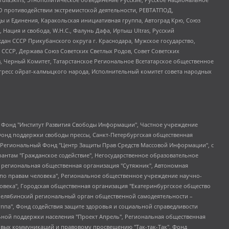
О противодействии экстремистской деятельности, РЕВТАТПОД,
ы и Единения, Каракольская инициативная группа, Автоград Крю, Союз
 Нация и свобода, W.H.С., Фалунь Дафа, Иртыш Ultras, Русский
ан СССР Прикубанского округа г. Краснодара, Мужское государство,
СССР, Держава Союз Советских Светлых Родов, Совет Советских
в, Черный Комитет, Татарстанское Региональное Всетатарское общественное
гресс ойрат-калмыцкого народа, Исполнительный комитет совета народных
евосточное общественное движение "Маяк", Санкт-Петербургская ЛГБТ-инициативная группа "Выход", Инициативная группа ЛГБТ+ "Реверс", Алексеев Андрей Викторович, Бекбулатова Таисия Львовна, Беляев Иван Михайлович, Владыкина Елена Сергеевна, Гельман Марат Александрович, Никульшина Вероника Юрьевна, Толоконникова Надежда Андреевна, Шендерович Виктор Анатольевич, Общество с ограниченной ответственностью "Данное сообщение", Общество с ограниченной ответственностью Издательский дом "Новая глава", Айнбиндер Александра Александровна, Московский комьюнити-центр для ЛГБТ+инициатив, Благотворительный фонд развития филантропии, Deutsche Welle (Германия, Kurt-Schumacher-Strasse 3, 53113 Bonn), Борзунова Мария Михайловна, Воробьев Виктор Викторович, Голубева Анна Львовна, Константинова Алла Михайловна, Малкова Ирина Владимировна, Мурадов Мурад Абдулгалимович, Осетинская Елизавета Николаевна, Понасенков Евгений Николаевич, Ганапольский Матвей Юрьевич, Киселев Евгений Алексеевич, Борухович Ирина Григорьевна, Дремин Иван Тимофеевич, Дубровский Дмитрий Викторович, Красноярская региональная общественная организация поддержки и развития альтернативных образовательных технологий и межкультурных коммуникаций "ИНТЕРРА", Маяковская Екатерина Алексеевна, Фейгин Марк Захарович, Филимонов Андрей Викторович, Дзугкоева Регина Николаевна, Доброхотов Роман Александрович, Дудь Юрий Александрович, Елкин Сергей Владимирович, Кругликов Кирилл Игоревич, Сабунаева Мария Леонидовна, Семенов Алексей Владимирович, Шаинян Карен Багратович, Шульман Екатерина Михайловна, Асафьев Артур Валерьевич, Вахштайн Виктор Семенович, Венедиктов Алексей Алексеевич, Лушникова Екатерина Евгеньевна, Волков Леонид Михайлович, Невзоров Александр Глебович, Пархоменко Сергей Борисович, Сироткин Ярослав Николаевич, Кара-Мурза Владимир Владимирович, Баранова Наталья Владимировна, Гозман Леонид Яковлевич, Кагарлицкий Борис Юльевич, Климарев Михаил Валерьевич, Милов Владимир Станиславович, Автономная некоммерческая организация Краснодарский центр современного искусства "Типография", Моргенштерн Алишер Тагирович, Соболь Любовь Эдуардовна, Общество с ограниченной ответственностью "ЛИЗА НОРМ", Каспаров Гарри Кимович, Ходорковский Михаил Борисович, Общество с ограниченной ответственностью "Апрельские тезисы", Данилович Ирина Брониславовна, Кашин Олег Владимирович, Петров Николай Владимирович, Пивоваров Алексей Владимирович, Соколов Михаил Владимирович, Цветкова Юлия Владимировна, Чичваркин Евгений Александрович, Комитет против пыток/Команда против пыток, Общество с ограниченной ответственностью "Первый научный", Общество с ограниченной ответственностью "Вертолет и ко", Белоцерковская Вероника Борисовна, Кац Максим Евгеньевич, Лазарева Татьяна Юрьевна, Шаведдинов Руслан Табризович, Яшин Илья Валерьевич, Общество с ограниченной ответственностью "Иноагент ААВ", Алешковский Дмитрий Петрович, Альбац Евгения Марковна, Быков Дмитрий Львович, Галямина Юлия Евгеньевна, Лойко Сергей Леонидович, Мартынов Кирилл Константинович, Медведев Сергей Александрович, Крашенинников Федор Геннадиевич, Гордеева Катерина Вл