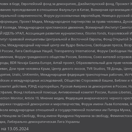
еловек в беде, Европейский фонд за демократию, Джеймстаунский фонд, Прожект
дованию преследования в отношении Фалуньгун в Китае, Всемирная организация 
беральной современности, Форум русскоязычных европейцев, Немецко-русский о
формации, Проект Медиа, Международное партнерство за права человека, Духов
 Колледж, Международное христианское движение, Всемирный Институт Саентол
 ИДЕЛЬ-УРАЛ, Ассоциация развития журналистики, IStories fonds, Королевск
r, Институт правовой инициативы Центральной и Восточной Европы, Фонд Открытой Э
ты, Международный научный центр им Вудро Вильсона, Свободная пресса, Возро
России, Лига Свободных Наций, Transparеncy International, Форум Свободных Н
правления, Форум гражданского общества Россия, Беллона, Союз жителей острово
роды, BDR Novaja Gazeta-Europe, Алтай проект, Образовательный дом прав челов
еван, Дом прав человека Крым, Центр дикого лосося, TVR Studios, ТВ Дождь, Це
урятия, Uralic, UnKremlin, Международная федерация транспортных рабочих, Ист
ейских и международных исследований, Общество Сторожевой башни, Библии и тр
омитет действия, РЭНД корпорейшн, Русская Америка за демократию в России, Н
фалия, Фонд глобальной помощи, Антивоенный комитет России, Russie-Libertes, L
lection Monitor, Article 19, Мнение медиа, Федерация анархического черного кр
и гендерной демократии и миротворчества, Форум имени Льва Копелева, American C
г, Школа международных отношений и государственной политики им Питера Мунка
 Немцова за Свободу, Фонд имени Фридриха Науманна за свободу, Феминистско
медиа, Либерально-демократическая Лига Украины
 на
13.05.2024