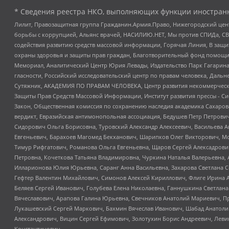
* Сведения реестра НКО, выполняющих функции иностранн
Лилит, Правозащитная группа Гражданин.Армия.Право, Нижегородский цент
борьбы с коррупцией, Альянс врачей, НАСИЛИЮ.НЕТ, Мы против СПИДа, СВЕ
содействия развитию средств массовой информации, Горячая Линия, В защ
охраны здоровья и защиты прав граждан, Благотворительный фонд помощи ос
Мемориал, Аналитический Центр Юрия Левады, Издательство Парк Гагарина
гласности, Российский исследовательский центр по правам человека, Даль
Сутяжник, АКАДЕМИЯ ПО ПРАВАМ ЧЕЛОВЕКА, Центр развития некоммерческих
Защиты Прав Средств Массовой Информации, Институт развития прессы - Си
Закон, Общественная комиссия по сохранению наследия академика Сахаров
вердикт, Евразийская антимонопольная ассоциация, Бедушев Петр Петрови
Сидорович Ольга Борисовна, Туровский Александр Алексеевич, Васильева А
Евгеньевич, Барахоев Магомед Бекханович, Шарипков Олег Викторович, М
Тимур Рифгатович, Романова Ольга Евгеньевна, Щаров Сергей Алексадрови
Петровна, Кочеткова Татьяна Владимировна, Чуркина Наталья Валерьевна, 
Илларионова Юлия Юрьевна, Саранг Анна Васильевна, Захарова Светлана 
Гефтер Валентин Михайлович, Симонов Алексей Кириллович, Флиге Ирина 
Беляев Сергей Иванович, Голубева Елена Николаевна, Ганнушкина Светлана
Вячеславович, Арапова Галина Юрьевна, Свечников Анатолий Мариевич, П
Лукашевский Сергей Маркович, Бахмин Вячеслав Иванович, Шабад Анатоли
Александрович, Вицин Сергей Ефимович, Золотухин Борис Андреевич, Леви
Константинович