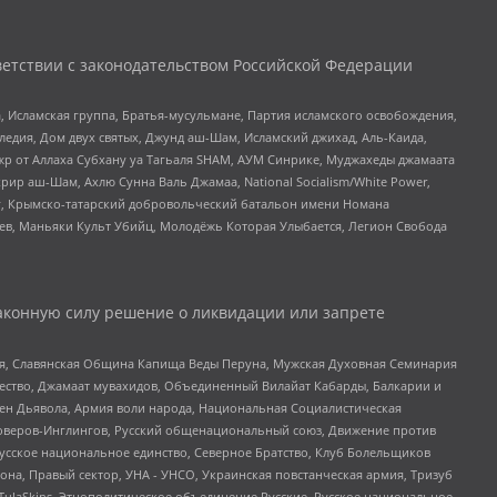
етствии с законодательством Российской Федерации
 Исламская группа, Братья-мусульмане, Партия исламского освобождения,
едия, Дом двух святых, Джунд аш-Шам, Исламский джихад, Аль-Каида,
жр от Аллаха Субхану уа Тагьаля SHAM, АУМ Синрике, Муджахеды джамаата
рир аш-Шам, Ахлю Сунна Валь Джамаа, National Socialism/White Power,
рг, Крымско-татарский добровольческий батальон имени Номана
оев, Маньяки Культ Убийц, Молодёжь Которая Улыбается, Легион Свобода
аконную силу решение о ликвидации или запрете
ья, Славянская Община Капища Веды Перуна, Мужская Духовная Семинария
щество, Джамаат мувахидов, Объединенный Вилайат Кабарды, Балкарии и
ден Дьявола, Армия воли народа, Национальная Социалистическая
роверов-Инглингов, Русский общенациональный союз, Движение против
усское национальное единство, Северное Братство, Клуб Болельщиков
а, Правый сектор, УНА - УНСО, Украинская повстанческая армия, Тризуб
 TulaSkins, Этнополитическое объединение Русские, Русское национальное