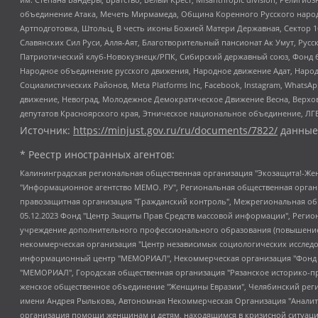
объединение Атака, Мечеть Мирмамеда, Община Коренного Русского народа
Артподготовка, Штольц, В честь иконы Божией Матери Державная, Сектор 1
Славянских Сил Руси, Алля-Аят, Благотворительный пансионат Ак Умут, Русск
Патриотический клуб-Новокузнецк/РПК, Сибирский державный союз, Фонд б
Народное объединение русского движения, Народное движение Адат, Народ
Социалистических Районов, Meta Platforms Inc, Facebook, Instagram, Wha
движение, Невоград, Молодежное Демократическое Движение Весна, Верхов
депутатов Красноярского края, Этническое национальное объединение, ЛГ
Источник:
https://minjust.gov.ru/ru/documents/7822/
данные
* Реестр иностранных агентов:
Калининградская региональная общественная организация "Экозащита!-Женсовет", Фонд содействия защите прав и свобод граждан "Общественный вердикт", Фонд "Институт Развития Свободы Информации", Частное учреждение "Информационное агентство МЕМО. РУ", Региональная общественная организация "Общественная комиссия по сохранению наследия академика Сахарова", Фонд поддержки свободы прессы, Санкт-Петербургская общественная правозащитная организация "Гражданский контроль", Межрегиональная общественная организация "Информационно-просветительский центр "Мемориал", Региональный Фонд "Центр Защиты Прав Средств Массовой Информации", с 05.12.2023 Фонд "Центр Защиты Прав Средств массовой информации", Региональная общественная благотворительная организация помощи беженцам и мигрантам "Гражданское содействие", Негосударственное образовательное учреждение дополнительного профессионального образования (повышение квалификации) специалистов "АКАДЕМИЯ ПО ПРАВАМ ЧЕЛОВЕКА", Свердловская региональная общественная организация "Сутяжник", Автономная некоммерческая организация "Центр независимых социологических исследований", Союз общественных объединений "Российский исследовательский центр по правам человека", Региональное общественное учреждение научно-информационный центр "МЕМОРИАЛ", Некоммерческая организация "Фонд защиты гласности", Автономная некоммерческая организация "Институт прав человека", Городская общественная организация "Екатеринбургское общество "МЕМОРИАЛ", Городская общественная организация "Рязанское историко-просветительское и правозащитное общество "Мемориал" (Рязанский Мемориал), Челябинский региональный орган общественной самодеятельности – женское общественное объединение "Женщины Евразии", Челябинский региональный орган общественной самодеятельности "Уральская правозащитная группа", Фонд содействия защите здоровья и социальной справедливости имени Андрея Рылькова, Автономная Некоммерческая Организация "Аналитический Центр Юрия Левады", Автономная некоммерческая организация социальной поддержки населения "Проект Апрель", Региональная общественная организация помощи женщинам и детям, находящимся в кризисной ситуации "Информационно-методический центр "Анна", Фонд содействия развитию массовых коммуникаций и правовому просвещению "Так-так-Так", Фонд содействия устойчивому развитию "Серебряная тайга", Свердловский региональный общественный фонд социальных проектов "Новое время", "Idel.Реалии", Кавказ.Реалии, Крым.Реалии, Телеканал Настоящее Время, Татаро-башкирская служба Радио Свобода (Azatliq Radiosi), Радио Свободная Европа/Радио Свобода (PCE/PC), "Сибирь.Реалии", "Фактограф", Благотворительный фонд помощи осужденным и их семьям, Автономная некоммерческая организация "Институт глобализации и социальных движений", Фонд "В защиту прав заключенных", Частное учреждение "Центр поддержки и содействия развитию средств массовой информации", Пензенский региональный общественный благотворительный фонд "Гражданский союз", "Север.Реалии", Некоммерческая организация Фонд "Правовая инициатива", Общество с ограниченной ответственностью "Радио Свободная Европа/Радио Свобода", Чешское информационное агентство "MEDIUM-ORIENT", Красноярская региональная общественная организация "Мы против СПИДа", Камалягин Денис Николаевич, Маркелов Сергей Евгеньевич, Пономарев Лев Александрович, Савицкая Людмила Алексеевна, Автоно