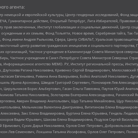
ого агента:
р немецкой и европейской культуры, Центр гендерных исследований, Фонд защи
ЧА, Гуманитарное действие, Открытый Петербург, Лига Избирателей, Правовая 
иту прав заключенных, Институт глобализации и социальных движений, Центр 
ужденным и их семьям, Фонд Тольятти, Новое время, Серебряная тайга, Так-Так-
, Фонд имени Андрея Рылькова, Сфера, Центр СИБАЛЬТ, Уральская правозащитна
невосточный центр развития гражданских инициатив и социального партнерства, 
 организаций, Частное учреждение в Калининграде Совета Министров северных 
бирь, Частное учреждение в Санкт-Петербурге Совета Министров Северных Стра
а, Информационное агентство МЕМО. РУ, Институт региональной прессы, Инсти
ч, Дзугкоева Регина Николаевна, Кривенко Сергей Владимирович, Милославски
настасия Евгеньевна, Ривина Анна Валерьевна, Бойко Анатолий Николаевич, Дуг
ошель Ирина Ароновна, Шведов Григорий Сергеевич, Пономарев Лев Александро
ч, Цирульников Борис Альбертович, Гасан Ольга Павловна, Паутов Юрий Анато
Акимова Татьяна Николаевна, Золотарева Екатерина Александровна, Рачинский Я
Сергеевна, Аверин Владимир Анатольевич, Щур Татьяна Михайловна, Щур Никола
Анатольевна, Мельникова Валентина Дмитриевна, Вититинова Елена Владимировн
 Алексеевна, Закс Елена Владимировна, Буртина Елена Юрьевна, Гендель Людмил
рохоров Вадим Юрьевич, Шахова Елена Владимировна, Подузов Сергей Васильеви
й Ефимович, Сухих Дарья Николаевна, Орлов Олег Петрович, Добровольская Анн
нсон Лев Семенович, Локшина Татьяна Иосифовна, Орлов Олег Петрович, Поляк