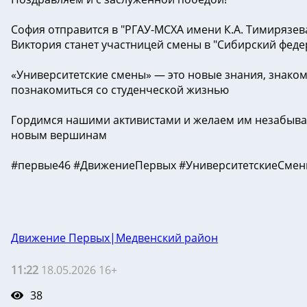
София отправится в "РГАУ-МСХА имени К.А. Тимирязев
Виктория станет участницей смены в "Сибирский феде
«Университетские смены» — это новые знания, знаком
познакомиться со студенческой жизнью
Гордимся нашими активистами и желаем им незабывае
новым вершинам
#первые46 #ДвижениеПервых #УниверситетскиеСме
Движение Первых|Медвенский район
11:22
18.05.2026 16+
38