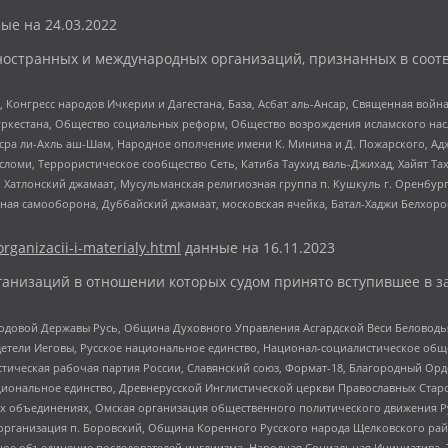
ые на
24.03.2022
ностранных и международных организаций, признанных в соотв
нгресс народов Ичкерии и Дагестана, База, Асбат аль-Ансар, Священная война,
уркестана, Общество социальных реформ, Общество возрождения исламского насл
Нусра ли-Ахль аш-Шам, Народное ополчение имени К. Минина и Д. Пожарского, Ад
сломи, Террористическое сообщество Сеть, Катиба Таухид валь-Джихад, Хайят Тах
, Хатлонский джамаат, Мусульманская религиозная группа п. Кушкуль г. Оренбу
ная самооборона, Дуббайский джамаат, московская ячейка, Батал-Хаджи Белхор
organizacii-i-materialy.html
данные на
16.11.2023
анизаций в отношении которых судом принято вступившее в з
 Родовой Державы Русь, Община Духовного Управления Асгардской Веси Беловод
детели Иеговы, Русское национальное единство, Национал-социалистическое об
истическая рабочая партия России, Славянский союз, Формат-18, Благородный Ор
ациональное единство, Древнерусской Инглистической церкви Православных Ста
ных объединениях, Омская организация общественного политического движения Р
рганизация п. Боровский, Община Коренного Русского народа Щелковского район
гиозное объединение последователей инглиизма, Народная Социальная Инициатива,