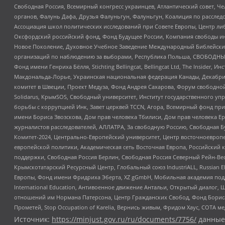
Свободная Россия, Всемирный конгресс украинцев, Атлантический совет, Ч
органов, Фалунь Дафа, Друзья Фалуньгун, Фалуньгун, Коалиция по рассле
Ассоциация школ политических исследований при Совете Европы, Центр ли
Оксфордский российский фонд, Фонд Будущее России, Компания свободы ин
Новое Поколение, Духовное Учебное Заведение Международный Библейский
организаций по наблюдению за выборами, Республика Польша, СВОБОДНЫЙ
Фонд имени Генриха Бёлля, Stichting Bellingcat, Bellingcat Ltd, The Inside
Макдональда-Лорье, Украинская национальная федерация Канады, Декабрис
комитет в Швеции, Проект Медуза, Фонд Андрея Сахарова, Форум свободной 
Solidarus, КрымSOS, Свободный университет, Институт государственного у
борьбы с коррупцией Инк, Завет церквей TCCN, Агора, Всемирный фонд при
имени Бориса Звозскова, Дом прав человека Тбилиси, Дом прав человека Ер
журналистов расследователей, АЛЛАТРА, За свободную Россию, Свободная Б
Комитет-2024, Центрально-Европейский университет, Центр восточноевроп
европейской политики, Академическая сеть Восточная Европа, Российский к
поддержки, Свободная Россия Берлин, Свободная Россия Северный Рейн-Вест
Крымскотатарский Ресурсный Центр, Глобальный союз IndustriALL, Russian E
Европы, Фонд имени Фридриха Эберта, XZ gGmbH, Мобильная академия поддержк
International Education, Антивоенное движение Антальи, Открытый диало
отношений им Нормана Патерсона, Центр Гражданских Свобод, Фонд Бориса
Прометей, Stop Occupation of Karelia, Вернись живым, Фридом Хаус, СОТА 
Источник:
https://minjust.gov.ru/ru/documents/7756/
данные