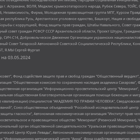
 г. Астрахани, ВОЛЯ, Меджлис крымскотатарского народа, Рубеж Севера, ТОЙС, 
6, Независимость, Фирма, Молодежная правозащитная группа МПГ, Курсом Правд
ая республика Русь, Арестантское уголовное единство, Башкорт, Нация и свобода,
орьбы с коррупцией, Фонд защиты прав граждан, Штабы Навального, Совет гражд
ный совет граждан РСФСР СССР Архангельской области, Проект Штурм, Граждане 
tsApp, СИЧ-С14, Добровольческое Движение Организации украинских националисто
ный Совет Татарской Автономной Советской Социалистической Республики, Кон
БТ, Я.МЫ Сергей Фургал
 на
03.05.2024
мная некоммерческая организация "Центр по работе с проблемой насилия "НАСИЛИЮ.НЕТ", Межрегиональный профессиональный союз работников здравоохранения "Альянс врачей", Юридическое лицо, зарегистрированное в Латвийской Республике, SIA "Medusa Project" (регистрационный номер 40103797863, дата регистрации 10.06.2014), Некоммерческая организация "Фонд по борьбе с коррупцией", Автономная некоммерческая организация "Институт права и публичной политики", Баданин Роман Сергеевич, Гликин Максим Александрович, Железнова Мария Михайловна, Лукьянова Юлия Сергеевна, Маетная Елизавета Витальевна, Маняхин Петр Борисович, Чуракова Ольга Владимировна, Ярош Юлия Петровна, Юридическое лицо "The Insider SIA", зарегистрированное в Риге, Латвийская Республика (дата регистрации 26.06.2015), являющееся администратором доменного имени интернет-издания "The Insider SIA", https://theins.ru, Постернак Алексей Евгеньевич, Рубин Михаил Аркадьевич, Анин Роман Александрович, Юридическое лицо Istories fonds, зарегистрированное в Латвийской Республике (регистрационный номер 50008295751, дата регистрации 24.02.2020), Великовский Дмитрий Александрович, Долинина Ирина Николаевна, Мароховская Алеся Алексеевна, Шлейнов Роман Юрьевич, Шмагун Олеся Валентиновна, Общество с ограниченной ответственностью "Альтаир 2021", Общество с ограниченной ответственностью "Вега 2021", Общество с ограниченной ответственностью "Главный редактор 2021", Общество с ограниченной ответственностью "Ромашки монолит", Важенков Артем Валерьевич, Ивановская областная общественная организация "Центр гендерных исследований", Гурман Юрий Альбертович, Медиапроект "ОВД-Инфо", Егоров Владимир Владимирович, Жилинский Владимир Александрович, Общество с ограниченной ответственностью "ЗП", Иванова София Юрьевна, Карезина Инна Павловна, Кильтау Екатерина Викторовна, Петров Алексей Викторович, Пискунов Сергей Евгеньевич, Смирнов Сергей Сергеевич, Тихонов Михаил Сергеевич, Общество с ограниченной ответственностью "ЖУРНАЛИСТ-ИНОСТРАННЫЙ АГЕНТ", Арапова Галина Юрьевна, Вольтская Татьяна Анатольевна, Американская компания "Mason G.E.S. Anonymous Foundation" (США), являющаяся владельцем интернет-издания https://mnews.world/, Компания "Stichting Bellingcat", зарегистрированная в Нидерландах (дата регистрации 11.07.2018), Захаров Андрей Вячеславович, Клепиковская Екатерина Дмитриевна, Общество с ограниченной ответственностью "МЕМО", Перл Роман Александрович, Симонов Евгений Алексеевич, Соловьева Елена Анатольевна, Сотников Даниил Владимирович, Сурначева Елизавета Дмитриевна, Автономная некоммерческая организация по защите прав человека и информированию населения "Якутия – Наше Мнение", Общество с ограниченной ответственностью "Москоу диджитал медиа", с 26.01.2023 Общество с ограниченной ответственностью "Чайка Белые сады", Ветошкина Валерия Валерьевна, Заговора Максим Александрович, Межрегиональное общественное движение "Российская ЛГБТ - сеть", Оленичев Максим Владимирович, Павлов Иван Юрьевич, Скворцова Елена Сергеевна, Общество с ограниченной ответственностью "Как бы инагент", Кочетков Игорь Викторович, Общество с ограниченной ответственностью "Честные выборы", Еланчик Олег Александрович, Общество с ограниченной ответственностью "Нобелевский призыв", Гималова Регина Эмилевна, Григорьев Андрей Валерьевич, Григорьева Алина Александровна, Ассоциация по содействию защите прав призывников, альтернативнослужащих и военнослужащих "Правозащитная группа "Гражданин.Армия.Право", Хисамова Регина Фаритовна, Автономная некоммерческая организация по реализации социально-правовых программ "Лилит", Дальн