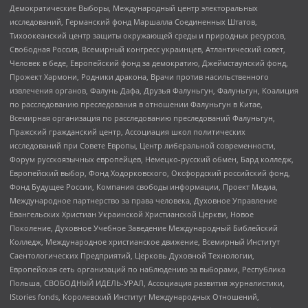
Демократические Выборы, Международный центр электоральных
исследований, Германский фонд Маршалла Соединенных Штатов,
Тихоокеанский центр защиты окружающей среды и природных ресурсов,
Свободная Россия, Всемирный конгресс украинцев, Атлантический совет,
Человек в беде, Европейский фонд за демократию, Джеймстаунский фонд,
Прожект Хармони, Родники дракона, Врачи против насильственного
извлечения органов, Фалунь Дафа, Друзья Фалуньгун, Фалуньгун, Коалиция
по расследованию преследования в отношении Фалуньгун в Китае,
Всемирная организация по расследованию преследований Фалуньгун,
Пражский гражданский центр, Ассоциация школ политических
исследований при Совете Европы, Центр либеральной современности,
Форум русскоязычных европейцев, Немецко-русский обмен, Бард колледж,
Европейский выбор, Фонд Ходорковского, Оксфордский российский фонд,
Фонд Будущее России, Компания свободы информации, Проект Медиа,
Международное партнерство за права человека, Духовное Управление
Евангельских Христиан Украинской Христианской Церкви, Новое
Поколение, Духовное Учебное Заведение Международный Библейский
Колледж, Международное христианское движение, Всемирный Институт
Саентологических Предприятий, Церковь Духовной Технологии,
Европейская сеть организаций по наблюдению за выборами, Республика
Польша, СВОБОДНЫЙ ИДЕЛЬ-УРАЛ, Ассоциация развития журналистики,
IStories fonds, Королевский Институт Международных Отношений,