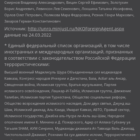
Смирнов Владимир Александрович, Вицин Сергей Ефимович, Золотухин
Борис Андреевич, Левинсон Лев Семенович, Локшина Татьяна Иосифовна,
Орлов Олег Петрович, Полякова Мара Федоровна, Резник Генри Маркович,
Захаров Герман Константинович
Источник:
http://unro.minjust.ru/NKOForeignAgent.aspx
данные на
24.03.2022
* Единый федеральный список организаций, в том числе
иностранных и международных организаций, признанных
в соответствии с законодательством Российской Федерации
террористическими:
Высший военный Маджлисуль Шура Объединенных сил моджахедов
Кавказа, Конгресс народов Ичкерии и Дагестана, База, Асбат аль-Ансар,
Священная война, Исламская группа, Братья-мусульмане, Партия
исламского освобождения, Лашкар-И-Тайба, Исламская группа, Движение
Талибан, Исламская партия Туркестана, Общество социальных реформ,
Общество возрождения исламского наследия, Дом двух святых, Джунд аш-
Шам, Исламский джихад, Аль-Каида, Имарат Кавказ, АБТО, Правый сектор,
Исламское государство, Джабха аль-Нусра ли-Ахль аш-Шам, Народное
ополчение имени К. Минина и Д. Пожарского, Аджр от Аллаха Субхану уа
Тагьаля SHAM, АУМ Синрике, Муджахеды джамаата Ат-Тавхида Валь-Джихад,
Чистопольский Джамаат, Рохнамо ба суи давлати исломи, Террористическое