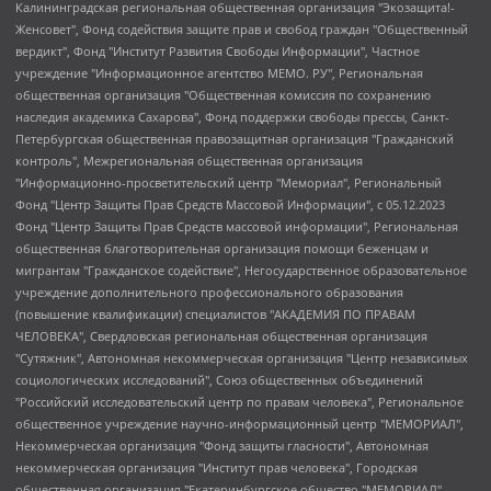
Калининградская региональная общественная организация "Экозащита!-Женсовет", Фонд содействия защите прав и свобод граждан "Общественный вердикт", Фонд "Институт Развития Свободы Информации", Частное учреждение "Информационное агентство МЕМО. РУ", Региональная общественная организация "Общественная комиссия по сохранению наследия академика Сахарова", Фонд поддержки свободы прессы, Санкт-Петербургская общественная правозащитная организация "Гражданский контроль", Межрегиональная общественная организация "Информационно-просветительский центр "Мемориал", Региональный Фонд "Центр Защиты Прав Средств Массовой Информации", с 05.12.2023 Фонд "Центр Защиты Прав Средств массовой информации", Региональная общественная благотворительная организация помощи беженцам и мигрантам "Гражданское содействие", Негосударственное образовательное учреждение дополнительного профессионального образования (повышение квалификации) специалистов "АКАДЕМИЯ ПО ПРАВАМ ЧЕЛОВЕКА", Свердловская региональная общественная организация "Сутяжник", Автономная некоммерческая организация "Центр независимых социологических исследований", Союз общественных объединений "Российский исследовательский центр по правам человека", Региональное общественное учреждение научно-информационный центр "МЕМОРИАЛ", Некоммерческая организация "Фонд защиты гласности", Автономная некоммерческая организация "Институт прав человека", Городская общественная организация "Екатеринбургское общество "МЕМОРИАЛ", Городская общественная организация "Рязанское историко-просветительское и правозащитное общество "Мемориал" (Рязанский Мемориал), Челябинский региональный орган общественной самодеятельности – женское общественное объединение "Женщины Евразии", Челябинский региональный орган общественной самодеятельности "Уральская правозащитная группа", Фонд содействия защите здоровья и социальной справедливости имени Андрея Рылькова, Автономная Некоммерческая Организация "Аналитический Центр Юрия Левады", Автономная некоммерческая организация социальной поддержки населения "Проект Апрель", Региональная общественная организация помощи женщинам и детям, находящимся в кризисной ситуации "Информационно-методический центр "Анна", Фонд содействия развитию массовых коммуникаций и правовому просвещению "Так-так-Так", Фонд содействия устойчивому развитию "Серебряная тайга", Свердловский региональный общественный фонд социальных проектов "Новое время", "Idel.Реалии", Кавказ.Реалии, Крым.Реалии, Телеканал Настоящее Время, Татаро-башкирская служба Радио Свобода (Azatliq Radiosi), Радио Свободная Европа/Радио Свобода (PCE/PC), "Сибирь.Реалии", "Фактограф", Благотворительный фонд помощи осужденным и их семьям, Автономная некоммерческая организация "Институт глобализации и социальных движений", Фонд "В защиту прав заключенных", Частное учреждение "Центр поддержки и содействия развитию средств массовой информации", Пензенский региональный общественный благотворительный фонд "Гражданский союз", "Север.Реалии", Некоммерческая организация Фонд "Правовая инициатива", Общество с ограниченной ответственностью "Радио Свободная Европа/Радио Свобода", Чешское информационное агентство "MEDIUM-ORIENT", Красноярская региональная общественная организация "Мы против СПИДа", Камалягин Денис Николаевич, Маркелов Сергей Евгеньевич, Пономарев Лев Александрович, Савицкая Людмила Алексеевна, Автономная некоммерческая организация "Центр по работе с проблемой насилия "НАСИЛИЮ.НЕТ", Межрегиональный профессиональный союз работников здравоохранения "Альянс врачей", Юридическое лицо, зарегистрированное в Латвийской Республике, SIA "Medusa Project" (регистрационный номер 40103797863, дата регистрации 10.06.2014), Некоммерческая организация "Фонд по борьбе с коррупцией", Автономная некоммерческая организация "Институт права и публичной политики", Баданин Роман Сергеевич, Гликин Максим Александрович, Железнова Мария Михайловна, Лукьянова Юлия Сергеевна, Маетная Елизавета Витальевна, Маняхин Петр Борисович, Чуракова Ольга Владимировна, Ярош Юлия Петровна, Юридическое лицо "The Insider SIA", зарегистрированное в Риге, Латвийская Республика (дата регистрации 26.06.2015), являющееся администратором доменного имени интернет-издания "The Insider SIA", https://theins.ru, Постернак Алексей Евгеньевич, Рубин Михаил Аркадьевич, Анин Роман Александрович, Юридическое лицо Istories fonds, зарегистрированное в Латвийской Республике (регистрационный номер 50008295751, дата регистрации 24.02.2020), Великовский Дмитрий Александрович, Долинина Ирина Николаевна, Мароховская Алеся Алексеевна, Шлейнов Роман Юрьевич, Шмагун Олеся Валентиновна, Общество с ограниченной ответственностью "Альтаир 2021", Общество с ограниченной ответственностью "Вега 2021", Общество с ограниченной ответственностью "Главный редактор 2021", Общество с ограниченной ответственностью "Ромашки монолит", Важенков Артем Валерьевич, Ивановская областная общественная организация "Центр гендерных исследований", Гурман Юрий Альбертович, Медиапроект "ОВД-Инфо", Егоров Владимир Владимирович, Жилинский Владимир Александрович, Общество с ограниченной ответственностью "ЗП", Иванова София Юрьевна, Карезина Инна Павловна, Кильтау Екатерина Викторовна, Петров Алексей Викторович, Пискунов Сергей Евгеньевич, Смирнов Сергей Сергеевич, Тихонов Михаил Сергеевич, Общество с ограниченной ответственностью "ЖУРНАЛИСТ-ИНОСТРАННЫЙ АГЕНТ", Арапова Галина Юрьевна, Вольтская Татьяна Анатольевна, Американская компания "Mason G.E.S. Anonymous Foundation" (США), являющаяся владельцем интернет-издания https://mnews.world/, Компания "Stichting Bellingcat", зарегистрированная в Нидерландах (дата регистрации 11.07.2018), Захаров Андрей Вячеславович, Клепиковская Екатерина Дмитриевна, Общество с ограниченной ответственностью "МЕМО", Перл Роман Александрович, Симонов Евгений Алексеевич, Соловьева Елена Анатольевна, Сотников Даниил Владимирович, Сурначева Елизавета Дмитриевна, Автономная некоммерческая организация по защите прав человека и информированию населения "Якутия – Наше Мнение", Общество с ограниченной ответственностью "Москоу диджитал медиа", с 26.01.2023 Общество с ограниченной ответственностью "Чайка Белые сады", Ветошкина Валерия Валерьевна, Заговора Максим Александрович, Межрегиональное общественное движение "Российская ЛГБТ - сеть", Оленичев Максим Владимирович, Павлов Иван Юрьевич, Скворцова Елена Сергеевна, Общество с ограниченной ответственностью "Как бы инагент", Кочетков Игорь Викторович, Общество с ограниченной ответственностью "Честные выборы", Еланчик Олег Александрович, Общество с ограниченной ответственностью "Нобелевский призыв", Гималова Регина Эмилевна, Григорьев Андрей Валерьевич, Григорьева Алина Александровна, Ассоциация по содействию защите прав призывников, альтернативнослужащих и военнослужащих "Правозащитная группа "Гражданин.Армия.Право", Хисамова Регина Фаритовна, Автономная некоммерческая организация по реализации социально-правовых программ "Лилит", Дальневосточное общественное движение "Маяк", Санкт-Петербургская ЛГБТ-инициативная группа "Выход", Инициативная группа ЛГБТ+ "Реверс", Алексеев Андрей Викторович, Бекбулатова Таисия Львовна, Беляев Иван Михайлович, Владыкина Елена Сергеевна, Гельман Марат Александрович, Никульшина Вероника Юрьевна, Толоконникова Надежда Андреевна, Шендерович Виктор Анатольевич, Общество с ограниченной ответственностью "Данное сообщение", Общество с ограниченной ответственностью Издательский дом "Новая глава", Айнбиндер Александра Александровна, Московский комьюнити-центр для ЛГБТ+инициатив, Благотворительный фонд развития филантропии, Deutsche Welle (Германия, Kurt-Schumacher-Strasse 3, 53113 Bonn), Борзунова Мария Михайловна, Воробьев Виктор Викторович, Голубева Анна Львовна, Константинова Алла Михайловна, Малкова Ирина Владимировна, Мурадов Мурад Абдулгалимович, Осетинская Елизавета Николаевна, Понасенков Евгений Николаевич, Ганапольский Матвей Юрьевич, Киселев Евгений Алексеевич, Борухович Ирина Григорьевна, Дремин Иван Тимофеевич, Дубровский Дмитрий Викторович, Красноярская региональная общественная организация поддержки и развития альтернативных образовательных технологий и межкультурных коммуникаций "ИНТЕРРА", Маяковская Екатерина Алексеевна, Фейгин Марк Захарович, Филимонов Андрей Викторович, Дзугкоева Регина Николаевна, Доброхотов Роман Александрович, Дудь Юрий Александрович, Елкин Сергей Владимирович, Кругликов Кирилл Игоревич, Сабунаева Мария Леонидовна, Семенов Алексей Владимирович, Шаинян Карен Багратович, Шульман Екатерина Михайловна, Асафьев Артур Валерьевич, Вахштайн Виктор Семенович, Венедиктов Алексей Алексеевич, Лушникова Екатерина Евгеньевна, Волков Леонид Михайлович, Невзоров Александр Глебович, Пархоменко Сергей Борисович, Сироткин Ярослав Николаевич, Кара-Мурза Владимир Владимирович, Баранова Наталья Владимировна, Гозман Леонид Яковлевич, Кагарлицкий Борис Юльевич, Климарев Михаил Валерьевич, Милов Владимир Станиславович, Автономная некоммерческая организация Краснодарский центр современного искусства "Типография", Моргенштерн Алишер Тагирович, Соболь Любовь Эдуардовна, Общество с ограниченной ответственностью "ЛИЗА НОРМ", Каспаров Гарри Кимович, Ходорковский Михаил Борисович, Общество с ограниченной ответственностью "Апрельские тезисы", Данилович Ирина Брониславовна, Кашин Олег Владимирович, Петров Николай Владимирович, Пивоваров Алексей Владимирович, Соколов Михаил Владимирович, Цветкова Юлия Владимировна, Чичваркин Евгений Александрович, Комитет против пыток/Команда против пыток, Общество с ограниченной ответственностью "Первый научный", Общество с ограниченной ответственностью "Вертолет и ко", Белоцерковская Вероника Борисовна, Кац Максим Евгеньевич, Лазарева Татьяна Юрьевна, Шаведдинов Руслан Табризович, Яшин Илья Валерьевич, Общество с ограниченной ответственностью "Иноагент ААВ", Алешковский Дмитрий Петрович, Альбац Евгения Марковна, Быков Дмитрий Львович, Галямина Юлия Евгеньевна, Лойко Сергей Леонидович, Мартынов Кирилл Константинович, Медведев Сергей Александрович, Крашенинников Федор Геннадиевич, Гордеева Катерина Вл