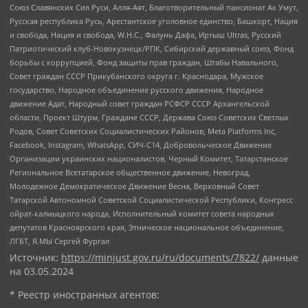
Союз Славянских Сил Руси, Алля-Аят, Благотворительный пансионат Ак Умут,
Русская республика Русь, Арестантское уголовное единство, Башкорт, Нация
и свобода, Нация и свобода, W.H.С., Фалунь Дафа, Иртыш Ultras, Русский
Патриотический клуб-Новокузнецк/РПК, Сибирский державный союз, Фонд
борьбы с коррупцией, Фонд защиты прав граждан, Штабы Навального,
Совет граждан СССР Прикубанского округа г. Краснодара, Мужское
государство, Народное объединение русского движения, Народное
движение Адат, Народный совет граждан РСФСР СССР Архангельской
области, Проект Штурм, Граждане СССР, Держава Союз Советских Светлых
Родов, Совет Советских Социалистических Районов, Meta Platforms Inc,
Facebook, Instagram, WhatsApp, СИЧ-С14, Добровольческое Движение
Организации украинских националистов, Черный Комитет, Татарстанское
Региональное Всетатарское общественное движение, Невоград,
Молодежное Демократическое Движение Весна, Верховный Совет
Татарской Автономной Советской Социалистической Республики, Конгресс
ойрат-калмыцкого народа, Исполнительный комитет совета народных
депутатов Красноярского края, Этническое национальное объединение,
ЛГБТ, Я.МЫ Сергей Фургал
Источник:
https://minjust.gov.ru/ru/documents/7822/
данные
на
03.05.2024
* Реестр иностранных агентов: