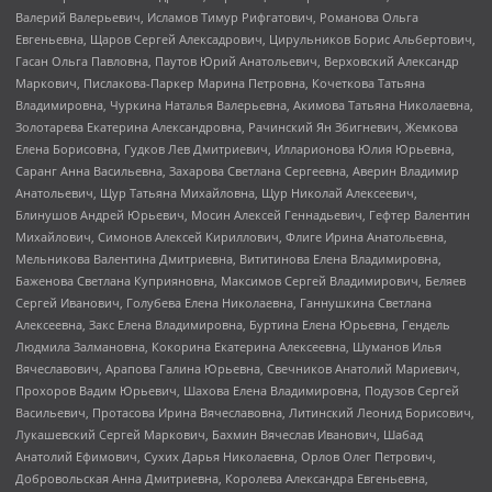
Валерий Валерьевич, Исламов Тимур Рифгатович, Романова Ольга
Евгеньевна, Щаров Сергей Алексадрович, Цирульников Борис Альбертович,
Гасан Ольга Павловна, Паутов Юрий Анатольевич, Верховский Александр
Маркович, Пислакова-Паркер Марина Петровна, Кочеткова Татьяна
Владимировна, Чуркина Наталья Валерьевна, Акимова Татьяна Николаевна,
Золотарева Екатерина Александровна, Рачинский Ян Збигневич, Жемкова
Елена Борисовна, Гудков Лев Дмитриевич, Илларионова Юлия Юрьевна,
Саранг Анна Васильевна, Захарова Светлана Сергеевна, Аверин Владимир
Анатольевич, Щур Татьяна Михайловна, Щур Николай Алексеевич,
Блинушов Андрей Юрьевич, Мосин Алексей Геннадьевич, Гефтер Валентин
Михайлович, Симонов Алексей Кириллович, Флиге Ирина Анатольевна,
Мельникова Валентина Дмитриевна, Вититинова Елена Владимировна,
Баженова Светлана Куприяновна, Максимов Сергей Владимирович, Беляев
Сергей Иванович, Голубева Елена Николаевна, Ганнушкина Светлана
Алексеевна, Закс Елена Владимировна, Буртина Елена Юрьевна, Гендель
Людмила Залмановна, Кокорина Екатерина Алексеевна, Шуманов Илья
Вячеславович, Арапова Галина Юрьевна, Свечников Анатолий Мариевич,
Прохоров Вадим Юрьевич, Шахова Елена Владимировна, Подузов Сергей
Васильевич, Протасова Ирина Вячеславовна, Литинский Леонид Борисович,
Лукашевский Сергей Маркович, Бахмин Вячеслав Иванович, Шабад
Анатолий Ефимович, Сухих Дарья Николаевна, Орлов Олег Петрович,
Добровольская Анна Дмитриевна, Королева Александра Евгеньевна,