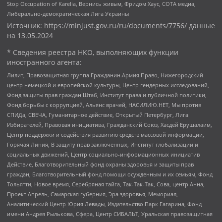
Stop Occupation of Karelia, Вернись живым, Фридом Хаус, СОТА медиа,
Либерально-демократическая Лига Украины
Источник:
https://minjust.gov.ru/ru/documents/7756/
данные
на
13.05.2024
* Сведения реестра НКО, выполняющих функции
иностранного агента:
Лилит, Правозащитная группа Гражданин.Армия.Право, Нижегородский
центр немецкой и европейской культуры, Центр гендерных исследований,
Фонд защиты прав граждан Штаб, Институт права и публичной политики,
Фонд борьбы с коррупцией, Альянс врачей, НАСИЛИЮ.НЕТ, Мы против
СПИДа, СВЕЧА, Гуманитарное действие, Открытый Петербург, Лига
Избирателей, Правовая инициатива, Гражданский Союз, Хасдей Ерушалаим,
Центр поддержки и содействия развитию средств массовой информации,
Горячая Линия, В защиту прав заключенных, Институт глобализации и
социальных движений, Центр социально-информационных инициатив
Действие, Благотворительный фонд охраны здоровья и защиты прав
граждан, Благотворительный фонд помощи осужденным и их семьям, Фонд
Тольятти, Новое время, Серебряная тайга, Так-Так-Так, Сова, центр Анна,
Проект Апрель, Самарская губерния, Эра здоровья, Мемориал,
Аналитический Центр Юрия Левады, Издательство Парк Гагарина, Фонд
имени Андрея Рылькова, Сфера, Центр СИБАЛЬТ, Уральская правозащитная