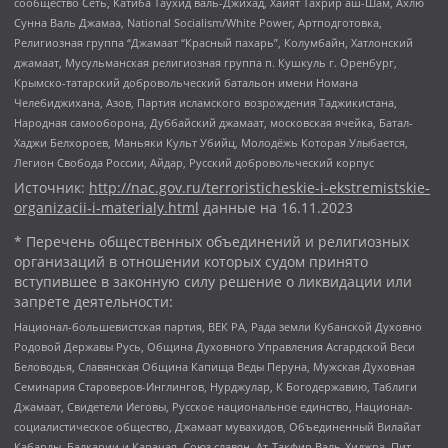
сообщество Сеть, Катиба Таухид валь-Джихад, Хайят Тахрир аш-Шам, Ахлю
Сунна Валь Джамаа, National Socialism/White Power, Артподготовка,
Религиозная группа “Джамаат “Красный пахарь”, Колумбайн, Хатлонский
джамаат, Мусульманская религиозная группа п. Кушкуль г. Оренбург,
Крымско-татарский добровольческий батальон имени Номана
Челебиджихана, Азов, Партия исламского возрождения Таджикистана,
Народная самооборона, Дуббайский джамаат, московская ячейка, Батал-
Хаджи Белхороев, Маньяки Культ Убийц, Молодёжь Которая Улыбается,
Легион Свобода России, Айдар, Русский добровольческий корпус
Источник:
http://nac.gov.ru/terroristicheskie-i-ekstremistskie-
organizacii-i-materialy.html
данные на
16.11.2023
* Перечень общественных объединений и религиозных
организаций в отношении которых судом принято
вступившее в законную силу решение о ликвидации или
запрете деятельности:
Национал-большевистская партия, ВЕК РА, Рада земли Кубанской Духовно
Родовой Державы Русь, Община Духовного Управления Асгардской Веси
Беловодья, Славянская Община Капища Веды Перуна, Мужская Духовная
Семинария Староверов-Инглингов, Нурджулар, К Богодержавию, Таблиги
Джамаат, Свидетели Иеговы, Русское национальное единство, Национал-
социалистическое общество, Джамаат мувахидов, Объединенный Вилайат
Кабарды, Балкарии и Карачая, Союз славян, Ат-Такфир Валь-Хиджра, Пит