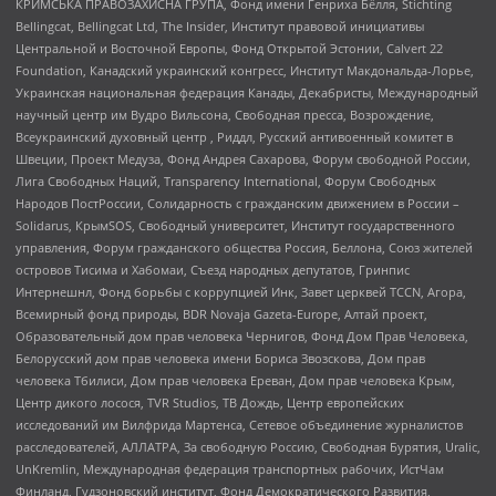
КРИМСЬКА ПРАВОЗАХИСНА ГРУПА, Фонд имени Генриха Бёлля, Stichting
Bellingcat, Bellingcat Ltd, The Insider, Институт правовой инициативы
Центральной и Восточной Европы, Фонд Открытой Эстонии, Calvert 22
Foundation, Канадский украинский конгресс, Институт Макдональда-Лорье,
Украинская национальная федерация Канады, Декабристы, Международный
научный центр им Вудро Вильсона, Свободная пресса, Возрождение,
Всеукраинский духовный центр , Риддл, Русский антивоенный комитет в
Швеции, Проект Медуза, Фонд Андрея Сахарова, Форум свободной России,
Лига Свободных Наций, Transparеncy International, Форум Свободных
Народов ПостРоссии, Солидарность с гражданским движением в России –
Solidarus, КрымSOS, Свободный университет, Институт государственного
управления, Форум гражданского общества Россия, Беллона, Союз жителей
островов Тисима и Хабомаи, Съезд народных депутатов, Гринпис
Интернешнл, Фонд борьбы с коррупцией Инк, Завет церквей TCCN, Агора,
Всемирный фонд природы, BDR Novaja Gazeta-Europe, Алтай проект,
Образовательный дом прав человека Чернигов, Фонд Дом Прав Человека,
Белорусский дом прав человека имени Бориса Звозскова, Дом прав
человека Тбилиси, Дом прав человека Ереван, Дом прав человека Крым,
Центр дикого лосося, TVR Studios, ТВ Дождь, Центр европейских
исследований им Вилфрида Мартенса, Сетевое объединение журналистов
расследователей, АЛЛАТРА, За свободную Россию, Свободная Бурятия, Uralic,
UnKremlin, Международная федерация транспортных рабочих, ИстЧам
Финланд, Гудзоновский институт, Фонд Демократического Развития,