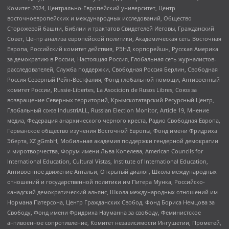
Комитет-2024, Центрально-Европейский университет, Центр
восточноевропейских и международных исследований, Общество
Сторожевой башни, Библии и трактатов Свидетелей Иеговы, Гражданский
Совет, Центр анализа европейской политики, Академическая сеть Восточная
Европа, Российский комитет действия, РЭНД корпорейшн, Русская Америка
за демократию в России, Настоящая Россия, Глобальная сеть журналистов-
расследователей, Служба поддержки, Свободная Россия Берлин, Свободная
Россия Северный Рейн-Вестфалия, Фонд глобальной помощи, Антивоенный
комитет России, Russie-Libertes, La Asocicion de Rusos Libres, Союз за
возвращение Северных территорий, Крымскотатарский Ресурсный Центр,
Глобальный союз IndustriALL, Russian Election Monitor, Article 19, Мнение
медиа, Федерация анархического черного креста, Радио Свободная Европа,
Германское общество изучения Восточной Европы, Фонд имени Фридриха
Эберта, XZ gGmbH, Мобильная академия поддержки гендерной демократии
и миротворчества, Форум имени Льва Копелева, American Councils for
International Education, Cultural Vistas, Institute of International Education,
Антивоенное движение Антальи, Открытый диалог, Школа международных
отношений и государственной политики им Питера Мунка, Российско-
канадский демократический альянс, Школа международных отношений им
Нормана Патерсона, Центр Гражданских Свобод, Фонд Бориса Немцова за
Свободу, Фонд имени Фридриха Науманна за свободу, Феминистское
антивоенное сопротивление, Комитет независимости Ингушетии, Прометей,