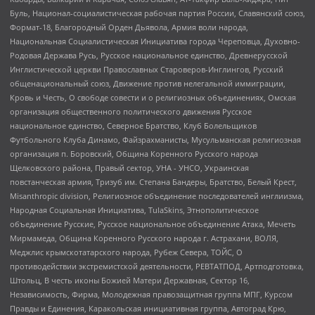
Буль, Национал-социалистическая рабочая партия России, Славянский союз,
Формат-18, Благородный Орден Дьявола, Армия воли народа,
Национальная Социалистическая Инициатива города Череповца, Духовно-
Родовая Держава Русь, Русское национальное единство, Древнерусской
Инглистической церкви Православных Староверов-Инглингов, Русский
общенациональный союз, Движение против нелегальной иммиграции,
Кровь и Честь, О свободе совести и о религиозных объединениях, Омская
организация общественного политического движения Русское
национальное единство, Северное Братство, Клуб Болельщиков
Футбольного Клуба Динамо, Файзрахманисты, Мусульманская религиозная
организация п. Боровский, Община Коренного Русского народа
Щелковского района, Правый сектор, УНА - УНСО, Украинская
повстанческая армия, Тризуб им. Степана Бандеры, Братство, Белый Крест,
Misanthropic division, Религиозное объединение последователей инглиизма,
Народная Социальная Инициатива, TulaSkins, Этнополитическое
объединение Русские, Русское национальное объединение Атака, Мечеть
Мирмамеда, Община Коренного Русского народа г. Астрахани, ВОЛЯ,
Меджлис крымскотатарского народа, Рубеж Севера, ТОЙС, О
противодействии экстремистской деятельности, РЕВТАТПОД, Артподготовка,
Штольц, В честь иконы Божией Матери Державная, Сектор 16,
Независимость, Фирма, Молодежная правозащитная группа МПГ, Курсом
Правды и Единения, Каракольская инициативная группа, Автоград Крю,