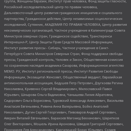
группа, Женщины Евразии, Институт прав человека, Фонд защиты гласности,
Российский исследовательский центр по правам человека,
Дальневосточный центр развития гражданских инициатив и социального
партнерства, Гражданское действие, Центр независимых социологических
исследований, Сутяжник, АКАДЕМИЯ ПО ПРАВАМ ЧЕЛОВЕКА, Центр развития
некоммерческих организаций, Частное учреждение в Калининграде Совета
Министров северных стран, Гражданское содействие, Трансперенси
Интернешнл-Р, Центр Защиты Прав Средств Массовой Информации,
Институт развития прессы - Сибирь, Частное учреждение в Санкт-
Петербурге Совета Министров Северных Стран, Фонд поддержки свободы
прессы, Гражданский контроль, Человек и Закон, Общественная комиссия
по сохранению наследия академика Сахарова, Информационное агентство
МЕМО. РУ, Институт региональной прессы, Институт Развития Свободы
Информации, Экозащита!-Женсовет, Общественный вердикт, Евразийская
антимонопольная ассоциация, Бедушев Петр Петрович, Дзугкоева Регина
Николаевна, Кривенко Сергей Владимирович, Милославский Павел
Юрьевич, Шнырова Ольга Вадимовна, Чанышева Лилия Айратовна,
Сидорович Ольга Борисовна, Туровский Александр Алексеевич, Васильева
Анастасия Евгеньевна, Ривина Анна Валерьевна, Бойко Анатолий
Николаевич, Дугин Сергей Георгиевич, Пивоваров Андрей Сергеевич,
Аверин Виталий Евгеньевич, Барахоев Магомед Бекханович, Шарипков
Олег Викторович, Мошель Ирина Ароновна, Шведов Григорий Сергеевич,
Пономарев Лев Александрович, Каргалицкий Борис Юльевич, Созаев