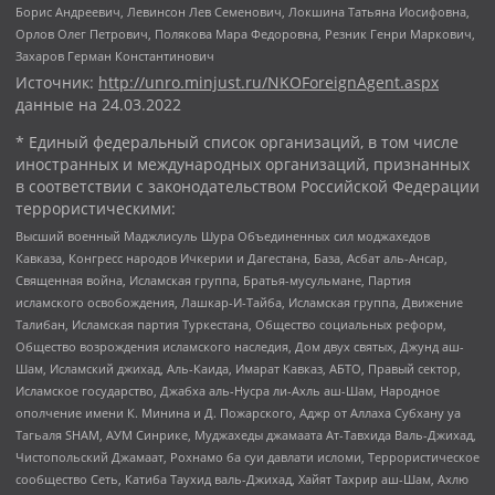
Борис Андреевич, Левинсон Лев Семенович, Локшина Татьяна Иосифовна,
Орлов Олег Петрович, Полякова Мара Федоровна, Резник Генри Маркович,
Захаров Герман Константинович
Источник:
http://unro.minjust.ru/NKOForeignAgent.aspx
данные на
24.03.2022
* Единый федеральный список организаций, в том числе
иностранных и международных организаций, признанных
в соответствии с законодательством Российской Федерации
террористическими:
Высший военный Маджлисуль Шура Объединенных сил моджахедов
Кавказа, Конгресс народов Ичкерии и Дагестана, База, Асбат аль-Ансар,
Священная война, Исламская группа, Братья-мусульмане, Партия
исламского освобождения, Лашкар-И-Тайба, Исламская группа, Движение
Талибан, Исламская партия Туркестана, Общество социальных реформ,
Общество возрождения исламского наследия, Дом двух святых, Джунд аш-
Шам, Исламский джихад, Аль-Каида, Имарат Кавказ, АБТО, Правый сектор,
Исламское государство, Джабха аль-Нусра ли-Ахль аш-Шам, Народное
ополчение имени К. Минина и Д. Пожарского, Аджр от Аллаха Субхану уа
Тагьаля SHAM, АУМ Синрике, Муджахеды джамаата Ат-Тавхида Валь-Джихад,
Чистопольский Джамаат, Рохнамо ба суи давлати исломи, Террористическое
сообщество Сеть, Катиба Таухид валь-Джихад, Хайят Тахрир аш-Шам, Ахлю