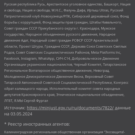
Русская республика Русь, Арестантское уголовное единство, Башкорт, Нация
и свобода, Нация и свобода, W.H.С., Фалунь Дафа, Иртыш Ultras, Русский
Патриотический клуб-Новокузнецк/РПК, Сибирский державный союз, Фонд
борьбы с коррупцией, Фонд защиты прав граждан, Штабы Навального,
Совет граждан СССР Прикубанского округа г. Краснодара, Мужское
государство, Народное объединение русского движения, Народное
движение Адат, Народный совет граждан РСФСР СССР Архангельской
области, Проект Штурм, Граждане СССР, Держава Союз Советских Светлых
Родов, Совет Советских Социалистических Районов, Meta Platforms Inc,
Facebook, Instagram, WhatsApp, СИЧ-С14, Добровольческое Движение
Организации украинских националистов, Черный Комитет, Татарстанское
Региональное Всетатарское общественное движение, Невоград,
Молодежное Демократическое Движение Весна, Верховный Совет
Татарской Автономной Советской Социалистической Республики, Конгресс
ойрат-калмыцкого народа, Исполнительный комитет совета народных
депутатов Красноярского края, Этническое национальное объединение,
ЛГБТ, Я.МЫ Сергей Фургал
Источник:
https://minjust.gov.ru/ru/documents/7822/
данные
на
03.05.2024
* Реестр иностранных агентов:
Калининградская региональная общественная организация "Экозащита!-Женсовет", Фонд содействия защите прав и свобод граждан "Общественный вердикт", Фонд "Институт Развития Свободы Информации", Частное учреждение "Информационное агентство МЕМО. РУ", Региональная общественная организация "Общественная комиссия по сохранению наследия академика Сахарова", Фонд поддержки свободы прессы, Санкт-Петербургская общественная правозащитная организация "Гражданский контроль", Межрегиональная общественная организация "Информационно-просветительский центр "Мемориал", Региональный Фонд "Центр Защиты Прав Средств Массовой Информации", с 05.12.2023 Фонд "Центр Защиты Прав Средств массовой информации", Региональная общественная благотворительная организация помощи беженцам и мигрантам "Гражданское содействие", Негосударственное образовательное учреждение дополнительного профессионального образования (повышение квалификации) специалистов "АКАДЕМИЯ ПО ПРАВАМ ЧЕЛОВЕКА", Свердловская региональная общественная организация "Сутяжник", Автономная некоммерческая организация "Центр независимых социологических исследований", Союз общественных объединений "Российский исследовательский центр по правам человека", Региональное общественное учреждение научно-информационный центр "МЕМОРИАЛ", Некоммерческая организация "Фонд защиты гласности", Автономная некоммерческая организация "Институт прав человека", Городская общественная организация "Екатеринбургское общество "МЕМОРИАЛ", Городская общественная организация "Рязанское историко-просветительское и правозащитное общество "Мемориал" (Рязанский Мемориал), Челябинский региональный орган общественной самодеятельности – женское общественное объединение "Женщины Евразии", Челябинский региональный орган общественной самодеятельности "Уральская правозащитная группа", Фонд содействия защите здоровья и социальной справедливости имени Андрея Рылькова, Автономная Некоммерческая Организация "Аналитический Центр Юрия Левады", Автономная некоммерческая организация социальной поддержки населения "Проект Апрель", Региональная общественная организация помощи женщинам и детям, находящимся в кризисной ситуации "Информационно-методический центр "Анна", Фонд содействия развитию массовых коммуникаций и правовому просвещению "Так-так-Так", Фонд содействия устойчивому развитию "Серебряная тайга", Свердловский региональный общественный фонд социальных проектов "Новое время", "Idel.Реалии", Кавказ.Реалии, Крым.Реалии, Телеканал Настоящее Время, Татаро-башкирская служба Радио Свобода (Azatliq Radiosi), Радио Свободная Европа/Радио Свобода (PCE/PC), "Сибирь.Реалии", "Фактограф", Благотворительный фонд помощи осужденным и их семьям, Автономная некоммерческая организация "Институт глобализации и социальных движений", Фонд "В защиту прав заключенных", Частное учреждение "Центр поддержки и содействия развитию средств массовой информации", Пензенский региональный общественный благотворительный фонд "Гражданский союз", "Север.Реалии", Некоммерческая организация Фонд "Правовая инициатива", Общество с ограниченной ответственностью "Радио Свободная Европа/Радио Свобода", Чешское информационное агентство "MEDIUM-ORIENT", Красноярская региональная общественная организация "Мы против СПИДа", Камалягин Денис Николаевич, Маркелов Сергей Евгеньевич, Пономарев Лев Александрович, Савицкая Людмила Алексеевна, Автономная некоммерческая организация "Центр по работе с проблемой насилия "НАСИЛИЮ.НЕТ", Межрегиональный профессиональный союз работников здравоохранения "Альянс врачей", Юридическое лицо, зарегистрированное в Латвийской Республике, SIA "Medusa Project" (регистрационный номер 40103797863, дата регистрации 10.06.2014), Некоммерческая организация "Фонд по борьбе с коррупцией", Автономная некоммерческая организация "Институт права и публичной политики", Баданин Роман Сергеевич, Гликин Максим Александрович, Железнова Мария Михайловна, Лукьянова Юлия Сергеевна, Маетная Елизавета Витальевна, Маняхин Петр Борисович, Чуракова Ольга Владимировна, Ярош Юлия Петровна, Юридическое лицо "The Insider SIA", зарегистрированное в Риге, Латвийская Республика (дата регистрации 26.06.2015), являющееся администратором доменного имени интернет-издания "The Insider SIA", https://theins.ru, Постернак Алексей Евгеньевич, Рубин Михаил Аркадьевич, Анин Роман Александрович, Юридическое лицо Istories fonds, зарегистрированное в Латвийской Республике (регистрационный номер 50008295751, дата регистрации 24.02.2020), Великовский Дмитрий Александрович, Долинина Ирина Николаевна, Мароховская Алеся Алексеевна, Шлейнов Роман Юрьевич, Шмагун Олеся Валентиновна, Общество с ограниченной ответственностью "Альтаир 2021", Общество с ограниченной ответственностью "Вега 2021", Общество с ограниченной ответственностью "Главный редактор 2021", Общество с ограниченной ответственностью "Ромашки монолит", Важенков Артем Валерьевич, Ивановская областная общественная организация "Центр гендерных исследований", Гурман Юрий Альбертович, Медиапроект "ОВД-Инфо", Егоров Владимир Владимирович, Жилинский Владимир Александрович, Общество с ограниченной ответственностью "ЗП", Иванова София Юрьевна, Карезина Инна Павловна, Кильтау Екатерина Викторовна, Петров Алексей Викторович, Пискунов Сергей Евгеньевич, Смирнов Сергей Сергеевич, Тихонов Михаил Сергеевич, Общество с ограниченной ответственностью "ЖУРНАЛИСТ-ИНОСТРАННЫЙ АГЕНТ", Арапова Галина Юрьевна, Вольтская Татьяна Анатольевна, Американская компания "Mason G.E.S. Anonymous Foundation" (США), являющаяся владельцем интернет-издания https://mnews.world/, Компания "Stichting Bellingcat", зарегистрированная в Нидерландах (дата регистрации 11.07.2018), Захаров Андрей Вячеславович, Клепиковская Екатерина Дмитриевна, Общество с ограниченной ответственностью "МЕМО", Перл Роман Александрович, Симонов Евгений Алексеевич, Соловьева Елена Анатольевна, Сотников Даниил Владимирович, Сурначева Елизавета Дмитриевна, Автономная некоммерческая организация по защите прав человека и информированию населения "Якутия – Наше Мнение", Общество с ограниченной ответственностью "Москоу диджитал медиа", с 26.01.2023 Общество с ограниченной ответственностью "Чайка Белые сады", Ветошкина Валерия Валерьевна, Заговора Максим Александрович, Межрегиональное общественное движение "Российская ЛГБТ - сеть", Оленичев Максим Владимирович, Павлов Иван Юрьевич, Скворцова Елена Сергеевна, Общество с ограниченной ответственностью "Как бы инагент", Кочетков Игорь Викторович, Общество с ограниченной ответственностью "Честные выборы", Еланчик Олег Александрович, Общество с ограниченной ответственностью "Нобелевский призыв", Гималова Регина Эмилевна, Григорьев Андрей Валерьевич, Григорьева Алина Александровна, Ассоциация по содействию защите прав призывников, альтернативнослужащих и военнослужащих "Правозащитная группа "Гражданин.Армия.Право", Хисамова Регина Фаритовна, Автономная некоммерческая организация по реализации социально-правовых программ "Лилит", Дальневосточное общественное движение "Маяк", Санкт-Петербургская ЛГБТ-инициативная группа "Выход", Инициативная группа ЛГБТ+ "Реверс", Алексеев Андрей Викторович, Бекбулатова Таисия Львовна, Беляев Иван Михайлович, Владыкина Елена Сергеевна, Гельман Марат Александрович, Никульшина Вероника Юрьевна, Толоконникова Надежда Андреевна, Шендерович Виктор Анатольевич, Общество с ограниченной ответственностью "Данное сообщение", Общество с ограниченной ответственностью Издательский дом "Новая глава", Айнбиндер Александра Александровна, Московский комьюнити-центр для ЛГБТ+инициатив, Благотворительный фонд развития филантропии, Deutsche Welle (Германия, Kurt-Schumacher-Strasse 3, 53113 Bonn), Борзунова Мария Михайловна, Воробьев Виктор Викторович, Голубева Анна Львовна, Константинова Алла Михайловна, Малкова Ирина Владимировна, Мурадов Мурад Абдулгалимович, Осетинская Елизавета Николаевна, Понасенков Евгений Николаевич, Ганапольский Матвей Юрьевич, Киселев Евгений Алексеевич, Борухович Ирина Григорьевна, Дремин Иван Тимофеевич, Дубровский Дмитрий Викторович, Красноярская региональная общественная организация поддержки и развития альтернативных образовательных технологий и межкультурных коммуникаций "ИНТЕРРА", Маяковская Екатерина Алексеевна, Фейгин Марк Захарович, Филимонов Андрей Викторович, Дзугкоева Регина Николаевна, Доброхотов Роман Александрович, Дудь Юрий Александрович, Елкин Сергей Владимирович, Кругликов Кирилл Игоревич, Сабунаева Мария Леонидовна, Семенов Алексей Владимирович, Шаинян Карен Багратович, Шульман Екатерина Михайловна, Асафьев Артур Валерьевич, Вахштайн Виктор Семенович, Венедиктов Алексей Алексеевич, Лушникова Екатерина Евгеньевна, Волков Леонид Михайлович, Невзоров Александр Глебович, Пархоменко Сергей Борисович, Сироткин Ярослав Николаевич, Кара-Мурза Владимир Владимирович, Баранова Наталья Владимировна, Гозман Леонид Яковлевич, Кагарлицкий Борис Юльевич, Климарев Михаил Валерьевич, Милов Владимир Станиславович, Автономная некоммерческая организация Краснодарский центр современного искусства "Типография", Моргенштерн Алишер Тагирович, Соболь Любовь Эдуардовна, Общество с ограниченной ответственностью "ЛИЗА НОРМ", Каспаров Гарри Кимович, Ходорковский Михаил Борисович, Общество с ограниченной ответственностью "Апрельские тезисы", Данилович Ирина Брониславовна, Кашин Олег Владимирович, Петров Николай Владимирович, Пивоваров Алексей Владимирович, Соколов Михаил Владимирович, Цветкова Юлия Владимировна, Чичваркин Евгений Александрович, Комитет против пыток/Команда против пыток, Общество с ограниченной ответственностью "Первый научный", Общество с ограниченной ответственностью "Вертолет и ко", Белоцерковская Вероника Борисовна, Кац Максим Евгеньевич, Лазарева Татьяна Юрьевна, Шаведдинов Руслан Табризович, Яшин Илья Валерьевич, Общество с ограниченной ответственностью "Иноагент ААВ", Алешковский Дмитрий Петрович, Альбац Евгения Марковна, Быков Дмитрий Львович, Галямина Юлия Евгеньевна, Лойко Сергей Леонидович, Мартынов Кирилл Константинович, Медведев Сергей Александрович, Крашенинников Федор Геннадиевич, Гордеева Катерина Вл