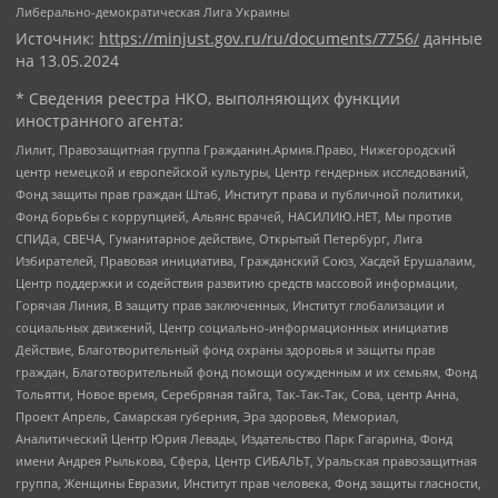
Либерально-демократическая Лига Украины
Источник:
https://minjust.gov.ru/ru/documents/7756/
данные
на
13.05.2024
* Сведения реестра НКО, выполняющих функции
иностранного агента:
Лилит, Правозащитная группа Гражданин.Армия.Право, Нижегородский
центр немецкой и европейской культуры, Центр гендерных исследований,
Фонд защиты прав граждан Штаб, Институт права и публичной политики,
Фонд борьбы с коррупцией, Альянс врачей, НАСИЛИЮ.НЕТ, Мы против
СПИДа, СВЕЧА, Гуманитарное действие, Открытый Петербург, Лига
Избирателей, Правовая инициатива, Гражданский Союз, Хасдей Ерушалаим,
Центр поддержки и содействия развитию средств массовой информации,
Горячая Линия, В защиту прав заключенных, Институт глобализации и
социальных движений, Центр социально-информационных инициатив
Действие, Благотворительный фонд охраны здоровья и защиты прав
граждан, Благотворительный фонд помощи осужденным и их семьям, Фонд
Тольятти, Новое время, Серебряная тайга, Так-Так-Так, Сова, центр Анна,
Проект Апрель, Самарская губерния, Эра здоровья, Мемориал,
Аналитический Центр Юрия Левады, Издательство Парк Гагарина, Фонд
имени Андрея Рылькова, Сфера, Центр СИБАЛЬТ, Уральская правозащитная
группа, Женщины Евразии, Институт прав человека, Фонд защиты гласности,