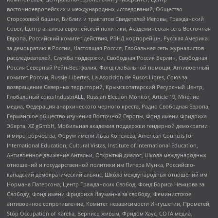
восточноевропейских и международных исследований, Общество
Сторожевой башни, Библии и трактатов Свидетелей Иеговы, Гражданский
Совет, Центр анализа европейской политики, Академическая сеть Восточная
Европа, Российский комитет действия, РЭНД корпорейшн, Русская Америка
за демократию в России, Настоящая Россия, Глобальная сеть журналистов-
расследователей, Служба поддержки, Свободная Россия Берлин, Свободная
Россия Северный Рейн-Вестфалия, Фонд глобальной помощи, Антивоенный
комитет России, Russie-Libertes, La Asocicion de Rusos Libres, Союз за
возвращение Северных территорий, Крымскотатарский Ресурсный Центр,
Глобальный союз IndustriALL, Russian Election Monitor, Article 19, Мнение
медиа, Федерация анархического черного креста, Радио Свободная Европа,
Германское общество изучения Восточной Европы, Фонд имени Фридриха
Эберта, XZ gGmbH, Мобильная академия поддержки гендерной демократии
и миротворчества, Форум имени Льва Копелева, American Councils for
International Education, Cultural Vistas, Institute of International Education,
Антивоенное движение Антальи, Открытый диалог, Школа международных
отношений и государственной политики им Питера Мунка, Российско-
канадский демократический альянс, Школа международных отношений им
Нормана Патерсона, Центр Гражданских Свобод, Фонд Бориса Немцова за
Свободу, Фонд имени Фридриха Науманна за свободу, Феминистское
антивоенное сопротивление, Комитет независимости Ингушетии, Прометей,
Stop Occupation of Karelia, Вернись живым, Фридом Хаус, СОТА медиа,