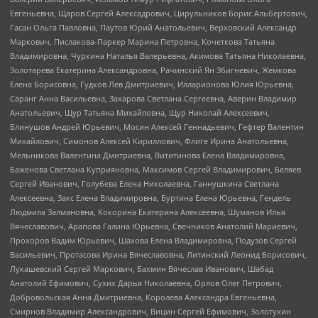
Евгеньевна, Щаров Сергей Алексадрович, Цирульников Борис Альбертович,
Гасан Ольга Павловна, Паутов Юрий Анатольевич, Верховский Александр
Маркович, Пислакова-Паркер Марина Петровна, Кочеткова Татьяна
Владимировна, Чуркина Наталья Валерьевна, Акимова Татьяна Николаевна,
Золотарева Екатерина Александровна, Рачинский Ян Збигневич, Жемкова
Елена Борисовна, Гудков Лев Дмитриевич, Илларионова Юлия Юрьевна,
Саранг Анна Васильевна, Захарова Светлана Сергеевна, Аверин Владимир
Анатольевич, Щур Татьяна Михайловна, Щур Николай Алексеевич,
Блинушов Андрей Юрьевич, Мосин Алексей Геннадьевич, Гефтер Валентин
Михайлович, Симонов Алексей Кириллович, Флиге Ирина Анатольевна,
Мельникова Валентина Дмитриевна, Вититинова Елена Владимировна,
Баженова Светлана Куприяновна, Максимов Сергей Владимирович, Беляев
Сергей Иванович, Голубева Елена Николаевна, Ганнушкина Светлана
Алексеевна, Закс Елена Владимировна, Буртина Елена Юрьевна, Гендель
Людмила Залмановна, Кокорина Екатерина Алексеевна, Шуманов Илья
Вячеславович, Арапова Галина Юрьевна, Свечников Анатолий Мариевич,
Прохоров Вадим Юрьевич, Шахова Елена Владимировна, Подузов Сергей
Васильевич, Протасова Ирина Вячеславовна, Литинский Леонид Борисович,
Лукашевский Сергей Маркович, Бахмин Вячеслав Иванович, Шабад
Анатолий Ефимович, Сухих Дарья Николаевна, Орлов Олег Петрович,
Добровольская Анна Дмитриевна, Королева Александра Евгеньевна,
Смирнов Владимир Александрович, Вицин Сергей Ефимович, Золотухин