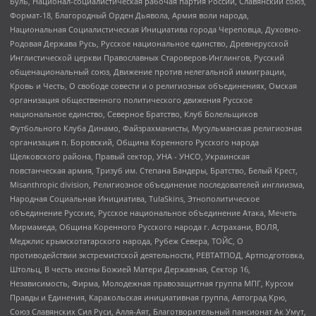
Буль, Национал-социалистическая рабочая партия России, Славянский союз,
Формат-18, Благородный Орден Дьявола, Армия воли народа,
Национальная Социалистическая Инициатива города Череповца, Духовно-
Родовая Держава Русь, Русское национальное единство, Древнерусской
Инглистической церкви Православных Староверов-Инглингов, Русский
общенациональный союз, Движение против нелегальной иммиграции,
Кровь и Честь, О свободе совести и о религиозных объединениях, Омская
организация общественного политического движения Русское
национальное единство, Северное Братство, Клуб Болельщиков
Футбольного Клуба Динамо, Файзрахманисты, Мусульманская религиозная
организация п. Боровский, Община Коренного Русского народа
Щелковского района, Правый сектор, УНА - УНСО, Украинская
повстанческая армия, Тризуб им. Степана Бандеры, Братство, Белый Крест,
Misanthropic division, Религиозное объединение последователей инглиизма,
Народная Социальная Инициатива, TulaSkins, Этнополитическое
объединение Русские, Русское национальное объединение Атака, Мечеть
Мирмамеда, Община Коренного Русского народа г. Астрахани, ВОЛЯ,
Меджлис крымскотатарского народа, Рубеж Севера, ТОЙС, О
противодействии экстремистской деятельности, РЕВТАТПОД, Артподготовка,
Штольц, В честь иконы Божией Матери Державная, Сектор 16,
Независимость, Фирма, Молодежная правозащитная группа МПГ, Курсом
Правды и Единения, Каракольская инициативная группа, Автоград Крю,
Союз Славянских Сил Руси, Алля-Аят, Благотворительный пансионат Ак Умут,