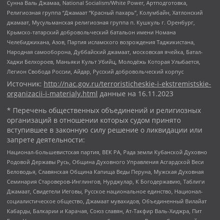
Сунна Валь Джамаа, National Socialism/White Power, Артподготовка,
Религиозная группа “Джамаат “Красный пахарь”, Колумбайн, Хатлонский
джамаат, Мусульманская религиозная группа п. Кушкуль г. Оренбург,
Крымско-татарский добровольческий батальон имени Номана
Челебиджихана, Азов, Партия исламского возрождения Таджикистана,
Народная самооборона, Дуббайский джамаат, московская ячейка, Батал-
Хаджи Белхороев, Маньяки Культ Убийц, Молодёжь Которая Улыбается,
Легион Свобода России, Айдар, Русский добровольческий корпус
Источник:
http://nac.gov.ru/terroristicheskie-i-ekstremistskie-
organizacii-i-materialy.html
данные на
16.11.2023
* Перечень общественных объединений и религиозных
организаций в отношении которых судом принято
вступившее в законную силу решение о ликвидации или
запрете деятельности:
Национал-большевистская партия, ВЕК РА, Рада земли Кубанской Духовно
Родовой Державы Русь, Община Духовного Управления Асгардской Веси
Беловодья, Славянская Община Капища Веды Перуна, Мужская Духовная
Семинария Староверов-Инглингов, Нурджулар, К Богодержавию, Таблиги
Джамаат, Свидетели Иеговы, Русское национальное единство, Национал-
социалистическое общество, Джамаат мувахидов, Объединенный Вилайат
Кабарды, Балкарии и Карачая, Союз славян, Ат-Такфир Валь-Хиджра, Пит