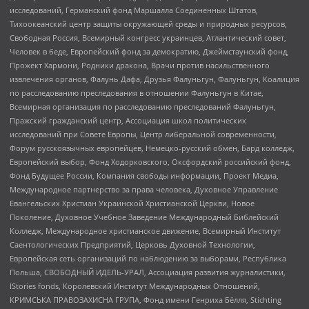
исследований, Германский фонд Маршалла Соединенных Штатов,
Тихоокеанский центр защиты окружающей среды и природных ресурсов,
Свободная Россия, Всемирный конгресс украинцев, Атлантический совет,
Человек в беде, Европейский фонд за демократию, Джеймстаунский фонд,
Прожект Хармони, Родники дракона, Врачи против насильственного
извлечения органов, Фалунь Дафа, Друзья Фалуньгун, Фалуньгун, Коалиция
по расследованию преследования в отношении Фалуньгун в Китае,
Всемирная организация по расследованию преследований Фалуньгун,
Пражский гражданский центр, Ассоциация школ политических
исследований при Совете Европы, Центр либеральной современности,
Форум русскоязычных европейцев, Немецко-русский обмен, Бард колледж,
Европейский выбор, Фонд Ходорковского, Оксфордский российский фонд,
Фонд Будущее России, Компания свободы информации, Проект Медиа,
Международное партнерство за права человека, Духовное Управление
Евангельских Христиан Украинской Христианской Церкви, Новое
Поколение, Духовное Учебное Заведение Международный Библейский
Колледж, Международное христианское движение, Всемирный Институт
Саентологических Предприятий, Церковь Духовной Технологии,
Европейская сеть организаций по наблюдению за выборами, Республика
Польша, СВОБОДНЫЙ ИДЕЛЬ-УРАЛ, Ассоциация развития журналистики,
IStories fonds, Королевский Институт Международных Отношений,
КРИМСЬКА ПРАВОЗАХИСНА ГРУПА, Фонд имени Генриха Бёлля, Stichting