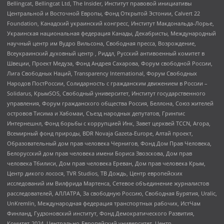
Bellingcat, Bellingcat Ltd, The Insider, Институт правовой инициативы
Центральной и Восточной Европы, Фонд Открытой Эстонии, Calvert 22
Foundation, Канадский украинский конгресс, Институт Макдональда-Лорье,
Украинская национальная федерация Канады, Декабристы, Международный
научный центр им Вудро Вильсона, Свободная пресса, Возрождение,
Всеукраинский духовный центр , Риддл, Русский антивоенный комитет в
Швеции, Проект Медуза, Фонд Андрея Сахарова, Форум свободной России,
Лига Свободных Наций, Transparеncy International, Форум Свободных
Народов ПостРоссии, Солидарность с гражданским движением в России –
Solidarus, КрымSOS, Свободный университет, Институт государственного
управления, Форум гражданского общества Россия, Беллона, Союз жителей
островов Тисима и Хабомаи, Съезд народных депутатов, Гринпис
Интернешнл, Фонд борьбы с коррупцией Инк, Завет церквей TCCN, Агора,
Всемирный фонд природы, BDR Novaja Gazeta-Europe, Алтай проект,
Образовательный дом прав человека Чернигов, Фонд Дом Прав Человека,
Белорусский дом прав человека имени Бориса Звозскова, Дом прав
человека Тбилиси, Дом прав человека Ереван, Дом прав человека Крым,
Центр дикого лосося, TVR Studios, ТВ Дождь, Центр европейских
исследований им Вилфрида Мартенса, Сетевое объединение журналистов
расследователей, АЛЛАТРА, За свободную Россию, Свободная Бурятия, Uralic,
UnKremlin, Международная федерация транспортных рабочих, ИстЧам
Финланд, Гудзоновский институт, Фонд Демократического Развития,
Комитет-2024, Центрально-Европейский университет, Центр