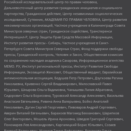
Российский исследовательский центр по правам человека,
Дальневосточный центр развития гражданских инициатив и социального
партнерства, Гражданское действие, Центр независимых социологических
исследований, Сутяжник, АКАДЕМИЯ ПО ПРАВАМ ЧЕЛОВЕКА, Центр развития
некоммерческих организаций, Частное учреждение в Калининграде Совета
Министров северных стран, Гражданское содействие, Трансперенси
Интернешнл-Р, Центр Защиты Прав Средств Массовой Информации,
Институт развития прессы - Сибирь, Частное учреждение в Санкт-
Петербурге Совета Министров Северных Стран, Фонд поддержки свободы
прессы, Гражданский контроль, Человек и Закон, Общественная комиссия
по сохранению наследия академика Сахарова, Информационное агентство
МЕМО. РУ, Институт региональной прессы, Институт Развития Свободы
Информации, Экозащита!-Женсовет, Общественный вердикт, Евразийская
антимонопольная ассоциация, Бедушев Петр Петрович, Дзугкоева Регина
Николаевна, Кривенко Сергей Владимирович, Милославский Павел
Юрьевич, Шнырова Ольга Вадимовна, Чанышева Лилия Айратовна,
Сидорович Ольга Борисовна, Туровский Александр Алексеевич, Васильева
Анастасия Евгеньевна, Ривина Анна Валерьевна, Бойко Анатолий
Николаевич, Дугин Сергей Георгиевич, Пивоваров Андрей Сергеевич,
Аверин Виталий Евгеньевич, Барахоев Магомед Бекханович, Шарипков
Олег Викторович, Мошель Ирина Ароновна, Шведов Григорий Сергеевич,
Пономарев Лев Александрович, Каргалицкий Борис Юльевич, Созаев
Валерий Валерьевич, Исламов Тимур Рифгатович, Романова Ольга