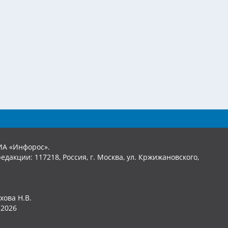
ИА «Инфорос».
едакции: 117218, Россия, г. Москва, ул. Кржижановского,
хова Н.В.
2026