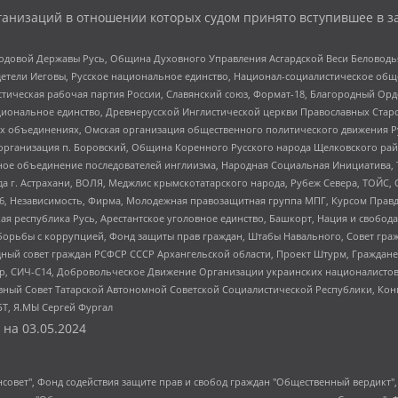
анизаций в отношении которых судом принято вступившее в з
 Родовой Державы Русь, Община Духовного Управления Асгардской Веси Беловод
детели Иеговы, Русское национальное единство, Национал-социалистическое об
истическая рабочая партия России, Славянский союз, Формат-18, Благородный Ор
ациональное единство, Древнерусской Инглистической церкви Православных Ста
ных объединениях, Омская организация общественного политического движения Р
рганизация п. Боровский, Община Коренного Русского народа Щелковского район
гиозное объединение последователей инглиизма, Народная Социальная Инициатива,
 г. Астрахани, ВОЛЯ, Меджлис крымскотатарского народа, Рубеж Севера, ТОЙС, 
6, Независимость, Фирма, Молодежная правозащитная группа МПГ, Курсом Правд
ая республика Русь, Арестантское уголовное единство, Башкорт, Нация и свобода,
орьбы с коррупцией, Фонд защиты прав граждан, Штабы Навального, Совет гражд
ный совет граждан РСФСР СССР Архангельской области, Проект Штурм, Граждане 
tsApp, СИЧ-С14, Добровольческое Движение Организации украинских националисто
ный Совет Татарской Автономной Советской Социалистической Республики, Кон
БТ, Я.МЫ Сергей Фургал
 на
03.05.2024
мная некоммерческая организация "Центр по работе с проблемой насилия "НАСИЛИЮ.НЕТ", Межрегиональный профессиональный союз работников здравоохранения "Альянс врачей", Юридическое лицо, зарегистрированное в Латвийской Республике, SIA "Medusa Project" (регистрационный номер 40103797863, дата регистрации 10.06.2014), Некоммерческая организация "Фонд по борьбе с коррупцией", Автономная некоммерческая организация "Институт права и публичной политики", Баданин Роман Сергеевич, Гликин Максим Александрович, Железнова Мария Михайловна, Лукьянова Юлия Сергеевна, Маетная Елизавета Витальевна, Маняхин Петр Борисович, Чуракова Ольга Владимировна, Ярош Юлия Петровна, Юридическое лицо "The Insider SIA", зарегистрированное в Риге, Латвийская Республика (дата регистрации 26.06.2015), являющееся администратором доменного имени интернет-издания "The Insider SIA", https://theins.ru, Постернак Алексей Евгеньевич, Рубин Михаил Аркадьевич, Анин Роман Александрович, Юридическое лицо Istories fonds, зарегистрированное в Латвийской Республике (регистрационный номер 50008295751, дата регистрации 24.02.2020), Великовский Дмитрий Александрович, Долинина Ирина Николаевна, Мароховская Алеся Алексеевна, Шлейнов Роман Юрьевич, Шмагун Олеся Валентиновна, Общество с ограниченной ответственностью "Альтаир 2021", Общество с ограниченной ответственностью "Вега 2021", Общество с ограниченной ответственностью "Главный редактор 2021", Общество с ограниченной ответственностью "Ромашки монолит", Важенков Артем Валерьевич, Ивановская областная общественная организация "Центр гендерных исследований", Гурман Юрий Альбертович, Медиапроект "ОВД-Инфо", Егоров Владимир Владимирович, Жилинский Владимир Александрович, Общество с ограниченной ответственностью "ЗП", Иванова София Юрьевна, Карезина Инна Павловна, Кильтау Екатерина Викторовна, Петров Алексей Викторович, Пискунов Сергей Евгеньевич, Смирнов Сергей Сергеевич, Тихонов Михаил Сергеевич, Общество с ограниченной ответственностью "ЖУРНАЛИСТ-ИНОСТРАННЫЙ АГЕНТ", Арапова Галина Юрьевна, Вольтская Татьяна Анатольевна, Американская компания "Mason G.E.S. Anonymous Foundation" (США), являющаяся владельцем интернет-издания https://mnews.world/, Компания "Stichting Bellingcat", зарегистрированная в Нидерландах (дата регистрации 11.07.2018), Захаров Андрей Вячеславович, Клепиковская Екатерина Дмитриевна, Общество с ограниченной ответственностью "МЕМО", Перл Роман Александрович, Симонов Евгений Алексеевич, Соловьева Елена Анатольевна, Сотников Даниил Владимирович, Сурначева Елизавета Дмитриевна, Автономная некоммерческая организация по защите прав человека и информированию населения "Якутия – Наше Мнение", Общество с ограниченной ответственностью "Москоу диджитал медиа", с 26.01.2023 Общество с ограниченной ответственностью "Чайка Белые сады", Ветошкина Валерия Валерьевна, Заговора Максим Александрович, Межрегиональное общественное движение "Российская ЛГБТ - сеть", Оленичев Максим Владимирович, Павлов Иван Юрьевич, Скворцова Елена Сергеевна, Общество с ограниченной ответственностью "Как бы инагент", Кочетков Игорь Викторович, Общество с ограниченной ответственностью "Честные выборы", Еланчик Олег Александрович, Общество с ограниченной ответственностью "Нобелевский призыв", Гималова Регина Эмилевна, Григорьев Андрей Валерьевич, Григорьева Алина Александровна, Ассоциация по содействию защите прав призывников, альтернативнослужащих и военнослужащих "Правозащитная группа "Гражданин.Армия.Право", Хисамова Регина Фаритовна, Автономная некоммерческая организация по реализации социально-правовых программ "Лилит", Дальн