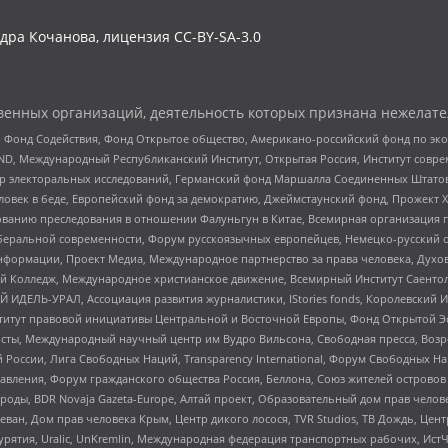
дра Кочанова, лицензия CC-BY-SA-3.0
енных организаций, деятельность которых признана нежелате
 Фонд Содействия, Фонд Открытое общество, Американо-российский фонд по э
 Международный Республиканский Институт, Открытая Россия, Институт совре
р электоральных исследований, Германский фонд Маршалла Соединенных Штатов
еловек в беде, Европейский фонд за демократию, Джеймстаунский фонд, Прожект
дованию преследования в отношении Фалуньгун в Китае, Всемирная организация 
беральной современности, Форум русскоязычных европейцев, Немецко-русский о
формации, Проект Медиа, Международное партнерство за права человека, Духов
 Колледж, Международное христианское движение, Всемирный Институт Саентол
 ИДЕЛЬ-УРАЛ, Ассоциация развития журналистики, IStories fonds, Королевск
r, Институт правовой инициативы Центральной и Восточной Европы, Фонд Открытой Э
ты, Международный научный центр им Вудро Вильсона, Свободная пресса, Возро
России, Лига Свободных Наций, Transparеncy International, Форум Свободных Н
правления, Форум гражданского общества Россия, Беллона, Союз жителей острово
роды, BDR Novaja Gazeta-Europe, Алтай проект, Образовательный дом прав челов
еван, Дом прав человека Крым, Центр дикого лосося, TVR Studios, ТВ Дождь, Це
урятия, Uralic, UnKremlin, Международная федерация транспортных рабочих, Ист