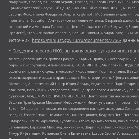
поддержки, Свободная Россия Берлин, Свободная Россия Северный Рейн-Вест
Крымскотатарский Ресурсный Центр, Глобальный союз IndustriALL, Russian E
Европы, Фонд имени Фридриха Эберта, XZ gGmbH, Мобильная академия поддержк
International Education, Антивоенное движение Антальи, Открытый диало
отношений им Нормана Патерсона, Центр Гражданских Свобод, Фонд Бориса
Прометей, Stop Occupation of Karelia, Вернись живым, Фридом Хаус, СОТА 
Источник:
https://minjust.gov.ru/ru/documents/7756/
данные
* Сведения реестра НКО, выполняющих функции иностранн
Лилит, Правозащитная группа Гражданин.Армия.Право, Нижегородский цент
борьбы с коррупцией, Альянс врачей, НАСИЛИЮ.НЕТ, Мы против СПИДа, СВЕ
содействия развитию средств массовой информации, Горячая Линия, В защ
охраны здоровья и защиты прав граждан, Благотворительный фонд помощи ос
Мемориал, Аналитический Центр Юрия Левады, Издательство Парк Гагарина
гласности, Российский исследовательский центр по правам человека, Даль
Сутяжник, АКАДЕМИЯ ПО ПРАВАМ ЧЕЛОВЕКА, Центр развития некоммерческих
Защиты Прав Средств Массовой Информации, Институт развития прессы - Си
Закон, Общественная комиссия по сохранению наследия академика Сахаров
вердикт, Евразийская антимонопольная ассоциация, Бедушев Петр Петрови
Сидорович Ольга Борисовна, Туровский Александр Алексеевич, Васильева А
Евгеньевич, Барахоев Магомед Бекханович, Шарипков Олег Викторович, М
Тимур Рифгатович, Романова Ольга Евгеньевна, Щаров Сергей Алексадрови