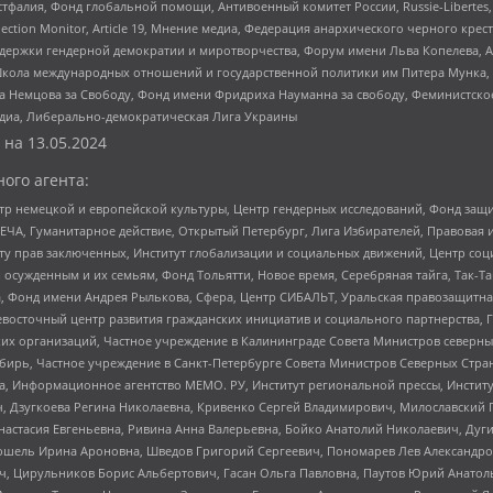
фалия, Фонд глобальной помощи, Антивоенный комитет России, Russie-Libertes, L
lection Monitor, Article 19, Мнение медиа, Федерация анархического черного кр
и гендерной демократии и миротворчества, Форум имени Льва Копелева, American C
г, Школа международных отношений и государственной политики им Питера Мунка
 Немцова за Свободу, Фонд имени Фридриха Науманна за свободу, Феминистско
медиа, Либерально-демократическая Лига Украины
 на
13.05.2024
ого агента:
р немецкой и европейской культуры, Центр гендерных исследований, Фонд защи
ЧА, Гуманитарное действие, Открытый Петербург, Лига Избирателей, Правовая 
иту прав заключенных, Институт глобализации и социальных движений, Центр 
ужденным и их семьям, Фонд Тольятти, Новое время, Серебряная тайга, Так-Так-
, Фонд имени Андрея Рылькова, Сфера, Центр СИБАЛЬТ, Уральская правозащитна
невосточный центр развития гражданских инициатив и социального партнерства, 
 организаций, Частное учреждение в Калининграде Совета Министров северных 
бирь, Частное учреждение в Санкт-Петербурге Совета Министров Северных Стра
а, Информационное агентство МЕМО. РУ, Институт региональной прессы, Инсти
ч, Дзугкоева Регина Николаевна, Кривенко Сергей Владимирович, Милославски
настасия Евгеньевна, Ривина Анна Валерьевна, Бойко Анатолий Николаевич, Дуг
ошель Ирина Ароновна, Шведов Григорий Сергеевич, Пономарев Лев Александро
ч, Цирульников Борис Альбертович, Гасан Ольга Павловна, Паутов Юрий Анато