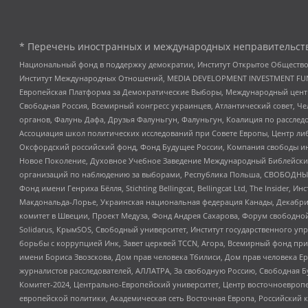
* Перечень иностранных и международных неправительств
Национальный фонд в поддержку демократии, Институт Открытое Общество
Институт Международных Отношений, MEDIA DEVELOPMENT INVESTMENT FUND,
Европейская Платформа за Демократические Выборы, Международный цент
Свободная Россия, Всемирный конгресс украинцев, Атлантический совет, Ч
органов, Фалунь Дафа, Друзья Фалуньгун, Фалуньгун, Коалиция по рассле
Ассоциация школ политических исследований при Совете Европы, Центр ли
Оксфордский российский фонд, Фонд Будущее России, Компания свободы ин
Новое Поколение, Духовное Учебное Заведение Международный Библейский
организаций по наблюдению за выборами, Республика Польша, СВОБОДНЫЙ
Фонд имени Генриха Бёлля, Stichting Bellingcat, Bellingcat Ltd, The Inside
Макдональда-Лорье, Украинская национальная федерация Канады, Декабрис
комитет в Швеции, Проект Медуза, Фонд Андрея Сахарова, Форум свободной 
Solidarus, КрымSOS, Свободный университет, Институт государственного у
борьбы с коррупцией Инк, Завет церквей TCCN, Агора, Всемирный фонд при
имени Бориса Звозскова, Дом прав человека Тбилиси, Дом прав человека Ер
журналистов расследователей, АЛЛАТРА, За свободную Россию, Свободная Б
Комитет-2024, Центрально-Европейский университет, Центр восточноевроп
европейской политики, Академическая сеть Восточная Европа, Российский к