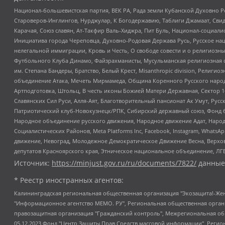
Национал-большевистская партия, ВЕК РА, Рада земли Кубанской Духовно
Староверов-Инглингов, Нурджулар, К Богодержавию, Таблиги Джамаат, Сви
Карачая, Союз славян, Ат-Такфир Валь-Хиджра, Пит Буль, Национал-социал
Инициатива города Череповца, Духовно-Родовая Держава Русь, Русское н
нелегальной иммиграции, Кровь и Честь, О свободе совести и о религиоз
Футбольного Клуба Динамо, Файзрахманисты, Мусульманская религиозная о
им. Степана Бандеры, Братство, Белый Крест, Misanthropic division, Рели
объединение Атака, Мечеть Мирмамеда, Община Коренного Русского народа
Артподготовка, Штольц, В честь иконы Божией Матери Державная, Сектор 1
Славянских Сил Руси, Алля-Аят, Благотворительный пансионат Ак Умут, Русск
Патриотический клуб-Новокузнецк/РПК, Сибирский державный союз, Фонд б
Народное объединение русского движения, Народное движение Адат, Народ
Социалистических Районов, Meta Platforms Inc, Facebook, Instagram, Wha
движение, Невоград, Молодежное Демократическое Движение Весна, Верхов
депутатов Красноярского края, Этническое национальное объединение, ЛГ
Источник:
https://minjust.gov.ru/ru/documents/7822/
данные
* Реестр иностранных агентов:
Калининградская региональная общественная организация "Экозащита!-Женсовет", Фонд содействия защите прав и свобод граждан "Общественный вердикт", Фонд "Институт Развития Свободы Информации", Частное учреждение "Информационное агентство МЕМО. РУ", Региональная общественная организация "Общественная комиссия по сохранению наследия академика Сахарова", Фонд поддержки свободы прессы, Санкт-Петербургская общественная правозащитная организация "Гражданский контроль", Межрегиональная общественная организация "Информационно-просветительский центр "Мемориал", Региональный Фонд "Центр Защиты Прав Средств Массовой Информации", с 05.12.2023 Фонд "Центр Защиты Прав Средств массовой информации", Региональная общественная благотворительная организация помощи беженцам и мигрантам "Гражданское содействие", Негосударственное образовательное учреждение дополнительного профессионального образования (повышение квалификации) специалистов "АКАДЕМИЯ ПО ПРАВАМ ЧЕЛОВЕКА", Свердловская региональная общественная организация "Сутяжник", Автономная некоммерческая организация "Центр независимых социологических исследований", Союз общественных объединений "Российский исследовательский центр по правам человека", Региональное общественное учреждение научно-информационный центр "МЕМОРИАЛ", Некоммерческая организация "Фонд защиты гласности", Автономная некоммерческая организация "Институт прав человека", Городская общественная организация "Екатеринбургское общество "МЕМОРИАЛ", Городская общественная организация "Рязанское историко-просветительское и правозащитное общество "Мемориал" (Рязанский Мемориал), Челябинский региональный орган общественной самодеятельности – женское общественное объединение "Женщины Евразии", Челябинский региональный орган общественной самодеятельности "Уральская правозащитная группа", Фонд содействия защите здоровья и социальной справедливости имени Андрея Рылькова, Автономная Некоммерческая Организация "Аналитический Центр Юрия Левады", Автономная некоммерческая организация социальной поддержки населения "Проект Апрель", Региональная общественная организация помощи женщинам и детям, находящимся в кризисной ситуации "Информационно-методический центр "Анна", Фонд содействия развитию массовых коммуникаций и правовому просвещению "Так-так-Так", Фонд содействия устойчивому развитию "Серебряная тайга", Свердловский региональный общественный фонд социальных проектов "Новое время", "Idel.Реалии", Кавказ.Реалии, Крым.Реалии, Телеканал Настоящее Время, Татаро-башкирская служба Радио Свобода (Azatliq Radiosi), Радио Свободная Европа/Радио Свобода (PCE/PC), "Сибирь.Реалии", "Фактограф", Благотворительный фонд помощи осужденным и их семьям, Автономная некоммерческая организация "Институт глобализации и социальных движений", Фонд "В защиту прав заключенных", Частное учреждение "Центр поддержки и содействия развитию средств массовой информации", Пензенский региональный общественный благотворительный фонд "Гражданский союз", "Север.Реалии", Некоммерческая организация Фонд "Правовая инициатива", Общество с ограниченной ответственностью "Радио Свободная Европа/Радио Свобода", Чешское информационное агентство "MEDIUM-ORIENT", Красноярская региональная общественная организация "Мы против СПИДа", Камалягин Денис Николаевич, Маркелов Сергей Евгеньевич, Пономарев Лев Александрович, Савицкая Людмила Алексеевна, Автоно