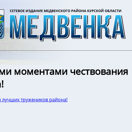
ыми моментами чествования
!
 лучших тружеников района!