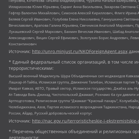
Петровна, Кочеткова Татьяна Владимировна, Чуркина Наталья Валерьевна, 
Илларионова Юлия Юрьевна, Саранг Анна Васильевна, Захарова Светлана 
Гефтер Валентин Михайлович, Симонов Алексей Кириллович, Флиге Ирина 
Беляев Сергей Иванович, Голубева Елена Николаевна, Ганнушкина Светлана
Вячеславович, Арапова Галина Юрьевна, Свечников Анатолий Мариевич, П
Лукашевский Сергей Маркович, Бахмин Вячеслав Иванович, Шабад Анатоли
Александрович, Вицин Сергей Ефимович, Золотухин Борис Андреевич, Леви
Константинович
Источник:
http://unro.minjust.ru/NKOForeignAgent.aspx
данн
* Единый федеральный список организаций, в том числе и
террористическими:
Высший военный Маджлисуль Шура Объединенных сил моджахедов Кавказа, Ко
Лашкар-И-Тайба, Исламская группа, Движение Талибан, Исламская партия Т
Имарат Кавказ, АБТО, Правый сектор, Исламское государство, Джабха аль-
Ат-Тавхида Валь-Джихад, Чистопольский Джамаат, Рохнамо ба суи давлати и
Артподготовка, Религиозная группа “Джамаат “Красный пахарь”, Колумбайн
Челебиджихана, Азов, Партия исламского возрождения Таджикистана, Народ
России, Айдар, Русский добровольческий корпус
Источник:
http://nac.gov.ru/terroristicheskie-i-ekstremistskie-
* Перечень общественных объединений и религиозных орг
деятельности: