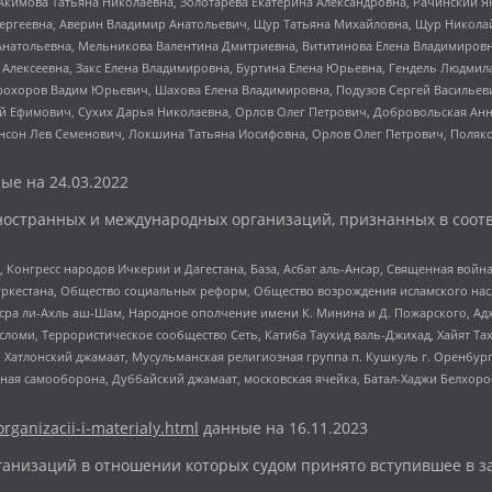
Акимова Татьяна Николаевна, Золотарева Екатерина Александровна, Рачинский Я
Сергеевна, Аверин Владимир Анатольевич, Щур Татьяна Михайловна, Щур Никола
Анатольевна, Мельникова Валентина Дмитриевна, Вититинова Елена Владимировн
 Алексеевна, Закс Елена Владимировна, Буртина Елена Юрьевна, Гендель Людмил
рохоров Вадим Юрьевич, Шахова Елена Владимировна, Подузов Сергей Васильеви
й Ефимович, Сухих Дарья Николаевна, Орлов Олег Петрович, Добровольская Анн
нсон Лев Семенович, Локшина Татьяна Иосифовна, Орлов Олег Петрович, Поляк
ые на
24.03.2022
ностранных и международных организаций, признанных в соотв
нгресс народов Ичкерии и Дагестана, База, Асбат аль-Ансар, Священная война,
уркестана, Общество социальных реформ, Общество возрождения исламского насл
Нусра ли-Ахль аш-Шам, Народное ополчение имени К. Минина и Д. Пожарского, Ад
сломи, Террористическое сообщество Сеть, Катиба Таухид валь-Джихад, Хайят Тах
, Хатлонский джамаат, Мусульманская религиозная группа п. Кушкуль г. Оренбу
ная самооборона, Дуббайский джамаат, московская ячейка, Батал-Хаджи Белхор
organizacii-i-materialy.html
данные на
16.11.2023
анизаций в отношении которых судом принято вступившее в з