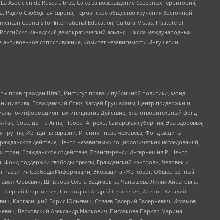
a Asocicion de Rusos Libres, Союз за возвращение Северных территорий,
еста, Радио Свободная Европа, Германское общество изучения Восточной
ouncils for International Education, Cultural Vistas, Institute of
, Российско-канадский демократический альянс, Школа международных
е антивоенное сопротивление, Комитет независимости Ингушетии,
ты прав граждан Штаб, Институт права и публичной политики, Фонд
инициатива, Гражданский Союз, Хасдей Ерушалаим, Центр поддержки и
социально-информационных инициатив Действие, Благотворительный фонд
Так, Сова, центр Анна, Проект Апрель, Самарская губерния, Эра здоровья,
я группа, Женщины Евразии, Институт прав человека, Фонд защиты
Гражданское действие, Центр независимых социологических исследований,
стран, Гражданское содействие, Трансперенси Интернешнл-Р, Центр
н, Фонд поддержки свободы прессы, Гражданский контроль, Человек и
тут Развития Свободы Информации, Экозащита!-Женсовет, Общественный
й Павел Юрьевич, Шнырова Ольга Вадимовна, Чанышева Лилия Айратовна,
ин Сергей Георгиевич, Пивоваров Андрей Сергеевич, Аверин Виталий
вич, Каргалицкий Борис Юльевич, Созаев Валерий Валерьевич, Исламов
льевич, Верховский Александр Маркович, Пислакова-Паркер Марина