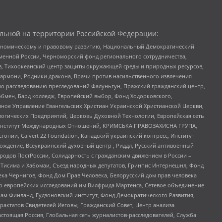
льной на территории Российской Федерации:
кономическому и правовому развитию, Национальный Демократический
менной России, Черноморский фонд регионального сотрудничества,
, Тихоокеанский центр защиты окружающей среды и природных ресурсов,
 Хармони, Родники дракона, Врачи против насильственного извлечения
по расследованию преследований Фалуньгун, Пражский гражданский центр,
бмен, Бард колледж, Европейский выбор, Фонд Ходорковского,
ное Управление Евангельских Христиан Украинской Христианской Церкви,
огических Предприятий, Церковь Духовной Технологии, Европейская сеть
ий Институт Международных Отношений, КРИМСЬКА ПРАВОЗАХИСНА ГРУПА,
стонии, Calvert 22 Foundation, Канадский украинский конгресс, Институт
ждение, Всеукраинский духовный центр , Риддл, Русский антивоенный
ародов ПостРоссии, Солидарность с гражданским движением в России –
в Тисима и Хабомаи, Съезд народных депутатов, Гринпис Интернешнл, Фонд
ека Чернигов, Фонд Дом Прав Человека, Белорусский дом прав человека
нтр европейских исследований им Вилфрида Мартенса, Сетевое объединение
Чам Финланд, Гудзоновский институт, Фонд Демократического Развития,
актатов Свидетелей Иеговы, Гражданский Совет, Центр анализа
астоящая Россия, Глобальная сеть журналистов-расследователей, Служба