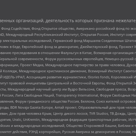
енных организаций, деятельность которых признана нежелате
 Фонд Содействия, Фонд Открытое общество, Американо-российский фонд по э
 Международный Республиканский Институт, Открытая Россия, Институт совре
р электоральных исследований, Германский фонд Маршалла Соединенных Штатов
еловек в беде, Европейский фонд за демократию, Джеймстаунский фонд, Прожект
дованию преследования в отношении Фалуньгун в Китае, Всемирная организация 
беральной современности, Форум русскоязычных европейцев, Немецко-русский о
формации, Проект Медиа, Международное партнерство за права человека, Духов
 Колледж, Международное христианское движение, Всемирный Институт Саентол
 ИДЕЛЬ-УРАЛ, Ассоциация развития журналистики, IStories fonds, Королевск
r, Институт правовой инициативы Центральной и Восточной Европы, Фонд Открытой Э
ты, Международный научный центр им Вудро Вильсона, Свободная пресса, Возро
России, Лига Свободных Наций, Transparеncy International, Форум Свободных Н
правления, Форум гражданского общества Россия, Беллона, Союз жителей острово
роды, BDR Novaja Gazeta-Europe, Алтай проект, Образовательный дом прав челов
еван, Дом прав человека Крым, Центр дикого лосося, TVR Studios, ТВ Дождь, Це
урятия, Uralic, UnKremlin, Международная федерация транспортных рабочих, Ист
ейских и международных исследований, Общество Сторожевой башни, Библии и тр
омитет действия, РЭНД корпорейшн, Русская Америка за демократию в России, Н