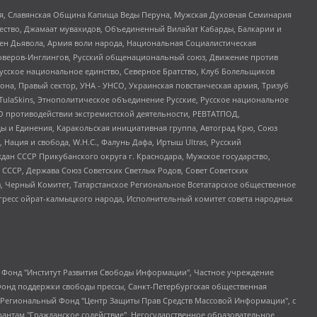
ья, Славянская Община Капища Веды Перуна, Мужская Духовная Семинария
щество, Джамаат мувахидов, Объединенный Вилайат Кабарды, Балкарии и
ден Дьявола, Армия воли народа, Национальная Социалистическая
роверов-Инглингов, Русский общенациональный союз, Движение против
усское национальное единство, Северное Братство, Клуб Болельщиков
а, Правый сектор, УНА - УНСО, Украинская повстанческая армия, Тризуб
 TulaSkins, Этнополитическое объединение Русские, Русское национальное
О противодействии экстремистской деятельности, РЕВТАТПОД,
ы и Единения, Каракольская инициативная группа, Автоград Крю, Союз
 Нация и свобода, W.H.С., Фалунь Дафа, Иртыш Ultras, Русский
ан СССР Прикубанского округа г. Краснодара, Мужское государство,
СССР, Держава Союз Советских Светлых Родов, Совет Советских
в, Черный Комитет, Татарстанское Региональное Всетатарское общественное
гресс ойрат-калмыцкого народа, Исполнительный комитет совета народных
евосточное общественное движение "Маяк", Санкт-Петербургская ЛГБТ-инициативная группа "Выход", Инициативная группа ЛГБТ+ "Реверс", Алексеев Андрей Викторович, Бекбулатова Таисия Львовна, Беляев Иван Михайлович, Владыкина Елена Сергеевна, Гельман Марат Александрович, Никульшина Вероника Юрьевна, Толоконникова Надежда Андреевна, Шендерович Виктор Анатольевич, Общество с ограниченной ответственностью "Данное сообщение", Общество с ограниченной ответственностью Издательский дом "Новая глава", Айнбиндер Александра Александровна, Московский комьюнити-центр для ЛГБТ+инициатив, Благотворительный фонд развития филантропии, Deutsche Welle (Германия, Kurt-Schumacher-Strasse 3, 53113 Bonn), Борзунова Мария Михайловна, Воробьев Виктор Викторович, Голубева Анна Львовна, Константинова Алла Михайловна, Малкова Ирина Владимировна, Мурадов Мурад Абдулгалимович, Осетинская Елизавета Николаевна, Понасенков Евгений Николаевич, Ганапольский Матвей Юрьевич, Киселев Евгений Алексеевич, Борухович Ирина Григорьевна, Дремин Иван Тимофеевич, Дубровский Дмитрий Викторович, Красноярская региональная общественная организация поддержки и развития альтернативных образовательных технологий и межкультурных коммуникаций "ИНТЕРРА", Маяковская Екатерина Алексеевна, Фейгин Марк Захарович, Филимонов Андрей Викторович, Дзугкоева Регина Николаевна, Доброхотов Роман Александрович, Дудь Юрий Александрович, Елкин Сергей Владимирович, Кругликов Кирилл Игоревич, Сабунаева Мария Леонидовна, Семенов Алексей Владимирович, Шаинян Карен Багратович, Шульман Екатерина Михайловна, Асафьев Артур Валерьевич, Вахштайн Виктор Семенович, Венедиктов Алексей Алексеевич, Лушникова Екатерина Евгеньевна, Волков Леонид Михайлович, Невзоров Александр Глебович, Пархоменко Сергей Борисович, Сироткин Ярослав Николаевич, Кара-Мурза Владимир Владимирович, Баранова Наталья Владимировна, Гозман Леонид Яковлевич, Кагарлицкий Борис Юльевич, Климарев Михаил Валерьевич, Милов Владимир Станиславович, Автономная некоммерческая организация Краснодарский центр современного искусства "Типография", Моргенштерн Алишер Тагирович, Соболь Любовь Эдуардовна, Общество с ограниченной ответственностью "ЛИЗА НОРМ", Каспаров Гарри Кимович, Ходорковский Михаил Борисович, Общество с ограниченной ответственностью "Апрельские тезисы", Данилович Ирина Брониславовна, Кашин Олег Владимирович, Петров Николай Владимирович, Пивоваров Алексей Владимирович, Соколов Михаил Владимирович, Цветкова Юлия Владимировна, Чичваркин Евгений Александрович, Комитет против пыток/Команда против пыток, Общество с ограниченной ответственностью "Первый научный", Общество с ограниченной ответственностью "Вертолет и ко", Белоцерковская Вероника Борисовна, Кац Максим Евгеньевич, Лазарева Татьяна Юрьевна, Шаведдинов Руслан Табризович, Яшин Илья Валерьевич, Общество с ограниченной ответственностью "Иноагент ААВ", Алешковский Дмитрий Петрович, Альбац Евгения Марковна, Быков Дмитрий Львович, Галямина Юлия Евгеньевна, Лойко Сергей Леонидович, Мартынов Кирилл Константинович, Медведев Сергей Александрович, Крашенинников Федор Геннадиевич, Гордеева Катерина Вл