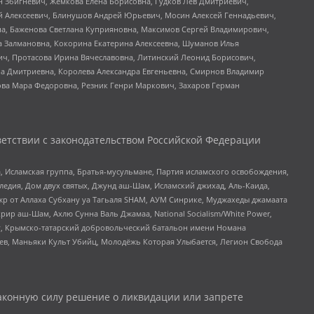
н Збигневич, Жемкова Елена Борисовна, Гудков Лев Дмитриевич,
й Алексеевич, Блинушов Андрей Юрьевич, Мосин Алексей Геннадьевич,
а, Баженова Светлана Куприяновна, Максимов Сергей Владимирович,
а Залмановна, Кокорина Екатерина Алексеевна, Шуманов Илья
ч, Протасова Ирина Вячеславовна, Литинский Леонид Борисович,
а Дмитриевна, Королева Александра Евгеньевна, Смирнов Владимир
ова Мара Федоровна, Резник Генри Маркович, Захаров Герман
етствии с законодательством Российской Федерации
 Исламская группа, Братья-мусульмане, Партия исламского освобождения,
едия, Дом двух святых, Джунд аш-Шам, Исламский джихад, Аль-Каида,
жр от Аллаха Субхану уа Тагьаля SHAM, АУМ Синрике, Муджахеды джамаата
рир аш-Шам, Ахлю Сунна Валь Джамаа, National Socialism/White Power,
рг, Крымско-татарский добровольческий батальон имени Номана
оев, Маньяки Культ Убийц, Молодёжь Которая Улыбается, Легион Свобода
аконную силу решение о ликвидации или запрете