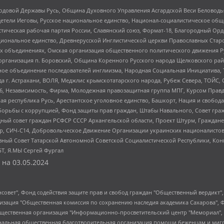
 Родовой Державы Русь, Община Духовного Управления Асгардской Веси Беловод
детели Иеговы, Русское национальное единство, Национал-социалистическое об
истическая рабочая партия России, Славянский союз, Формат-18, Благородный Ор
ациональное единство, Древнерусской Инглистической церкви Православных Ста
ных объединениях, Омская организация общественного политического движения Р
рганизация п. Боровский, Община Коренного Русского народа Щелковского район
гиозное объединение последователей инглиизма, Народная Социальная Инициатива,
 г. Астрахани, ВОЛЯ, Меджлис крымскотатарского народа, Рубеж Севера, ТОЙС, 
6, Независимость, Фирма, Молодежная правозащитная группа МПГ, Курсом Правд
ая республика Русь, Арестантское уголовное единство, Башкорт, Нация и свобода,
орьбы с коррупцией, Фонд защиты прав граждан, Штабы Навального, Совет гражд
ный совет граждан РСФСР СССР Архангельской области, Проект Штурм, Граждане 
tsApp, СИЧ-С14, Добровольческое Движение Организации украинских националисто
ный Совет Татарской Автономной Советской Социалистической Республики, Кон
БТ, Я.МЫ Сергей Фургал
 на
03.05.2024
мная некоммерческая организация "Центр по работе с проблемой насилия "НАСИЛИЮ.НЕТ", Межрегиональный профессиональный союз работников здравоохранения "Альянс врачей", Юридическое лицо, зарегистрированное в Латвийской Республике, SIA "Medusa Project" (регистрационный номер 40103797863, дата регистрации 10.06.2014), Некоммерческая организация "Фонд по борьбе с коррупцией", Автономная некоммерческая организация "Институт права и публичной политики", Баданин Роман Сергеевич, Гликин Максим Александрович, Железнова Мария Михайловна, Лукьянова Юлия Сергеевна, Маетная Елизавета Витальевна, Маняхин Петр Борисович, Чуракова Ольга Владимировна, Ярош Юлия Петровна, Юридическое лицо "The Insider SIA", зарегистрированное в Риге, Латвийская Республика (дата регистрации 26.06.2015), являющееся администратором доменного имени интернет-издания "The Insider SIA", https://theins.ru, Постернак Алексей Евгеньевич, Рубин Михаил Аркадьевич, Анин Роман Александрович, Юридическое лицо Istories fonds, зарегистрированное в Латвийской Республике (регистрационный номер 50008295751, дата регистрации 24.02.2020), Великовский Дмитрий Александрович, Долинина Ирина Николаевна, Мароховская Алеся Алексеевна, Шлейнов Роман Юрьевич, Шмагун Олеся Валентиновна, Общество с ограниченной ответственностью "Альтаир 2021", Общество с ограниченной ответственностью "Вега 2021", Общество с ограниченной ответственностью "Главный редактор 2021", Общество с ограниченной ответственностью "Ромашки монолит", Важенков Артем Валерьевич, Ивановская областная общественная организация "Центр гендерных исследований", Гурман Юрий Альбертович, Медиапроект "ОВД-Инфо", Егоров Владимир Владимирович, Жилинский Владимир Александрович, Общество с ограниченной ответственностью "ЗП", Иванова София Юрьевна, Карезина Инна Павловна, Кильтау Екатерина Викторовна, Петров Алексей Викторович, Пискунов Сергей Евгеньевич, Смирнов Сергей Сергеевич, Тихонов Михаил Сергеевич, Общество с ограниченной ответственностью "ЖУРНАЛИСТ-ИНОСТРАННЫЙ АГЕНТ", Арапова Галина Юрьевна, Вольтская Татьяна Анатольевна, Американская компания "Mason G.E.S. Anonymous Foundation" (США), являющаяся владельцем интернет-издания https://mnews.world/, Компания "Stichting Bellingcat", зарегистрированная в Нидерландах (дата регистрации 11.07.2018), Захаров Андрей Вячеславович, Клепиковская Екатерина Дмитриевна, Общество с ограниченной ответственностью "МЕМО", Перл Роман Александрович, Симонов Евгений Алексеевич, Соловьева Елена Анатольевна, Сотников Даниил Владимирович, Сурначева Елизавета Дмитриевна, Автономная некоммерческая организация по защите прав человека и информированию населения "Якутия – Наше Мнение", Общество с ограниченной ответственностью "Москоу диджитал медиа", с 26.01.2023 Общество с ограниченной ответственностью "Чайка Белые сады", Ветошкина Валерия Валерьевна, Заговора Максим Александрович, Межрегиональное общественное движение "Российская ЛГБТ - сеть", Оленичев Максим Владимирович, Павлов Иван Юрьевич, Скворцова Елена Сергеевна, Общество с ограниченной ответственностью "Как бы инагент", Кочетков Игорь Викторович, Общество с ограниченной ответственностью "Честные выборы", Еланчик Олег Александрович, Общество с ограниченной ответственностью "Нобелевский призыв", Гималова Регина Эмилевна, Григорьев Андрей Валерьевич, Григорьева Алина Александровна, Ассоциация по содействию защите прав призывников, альтернативнослужащих и военнослужащих "Правозащитная группа "Гражданин.Армия.Право", Хисамова Регина Фаритовна, Автономная некоммерческая организация по реализации социально-правовых программ "Лилит", Дальн