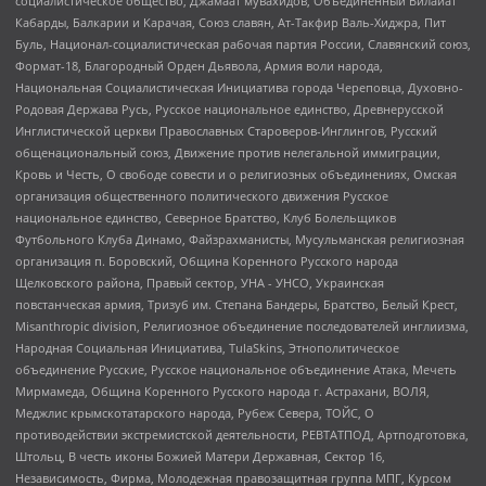
социалистическое общество, Джамаат мувахидов, Объединенный Вилайат
Кабарды, Балкарии и Карачая, Союз славян, Ат-Такфир Валь-Хиджра, Пит
Буль, Национал-социалистическая рабочая партия России, Славянский союз,
Формат-18, Благородный Орден Дьявола, Армия воли народа,
Национальная Социалистическая Инициатива города Череповца, Духовно-
Родовая Держава Русь, Русское национальное единство, Древнерусской
Инглистической церкви Православных Староверов-Инглингов, Русский
общенациональный союз, Движение против нелегальной иммиграции,
Кровь и Честь, О свободе совести и о религиозных объединениях, Омская
организация общественного политического движения Русское
национальное единство, Северное Братство, Клуб Болельщиков
Футбольного Клуба Динамо, Файзрахманисты, Мусульманская религиозная
организация п. Боровский, Община Коренного Русского народа
Щелковского района, Правый сектор, УНА - УНСО, Украинская
повстанческая армия, Тризуб им. Степана Бандеры, Братство, Белый Крест,
Misanthropic division, Религиозное объединение последователей инглиизма,
Народная Социальная Инициатива, TulaSkins, Этнополитическое
объединение Русские, Русское национальное объединение Атака, Мечеть
Мирмамеда, Община Коренного Русского народа г. Астрахани, ВОЛЯ,
Меджлис крымскотатарского народа, Рубеж Севера, ТОЙС, О
противодействии экстремистской деятельности, РЕВТАТПОД, Артподготовка,
Штольц, В честь иконы Божией Матери Державная, Сектор 16,
Независимость, Фирма, Молодежная правозащитная группа МПГ, Курсом