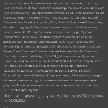
Правды и Единения, Каракольская инициативная группа, Автоград Крю,
Союз Славянских Сил Руси, Алля-Аят, Благотворительный пансионат Ак Умут,
Русская республика Русь, Арестантское уголовное единство, Башкорт, Нация
и свобода, Нация и свобода, W.H.С., Фалунь Дафа, Иртыш Ultras, Русский
Патриотический клуб-Новокузнецк/РПК, Сибирский державный союз, Фонд
борьбы с коррупцией, Фонд защиты прав граждан, Штабы Навального,
Совет граждан СССР Прикубанского округа г. Краснодара, Мужское
государство, Народное объединение русского движения, Народное
движение Адат, Народный совет граждан РСФСР СССР Архангельской
области, Проект Штурм, Граждане СССР, Держава Союз Советских Светлых
Родов, Совет Советских Социалистических Районов, Meta Platforms Inc,
Facebook, Instagram, WhatsApp, СИЧ-С14, Добровольческое Движение
Организации украинских националистов, Черный Комитет, Татарстанское
Региональное Всетатарское общественное движение, Невоград,
Молодежное Демократическое Движение Весна, Верховный Совет
Татарской Автономной Советской Социалистической Республики, Конгресс
ойрат-калмыцкого народа, Исполнительный комитет совета народных
депутатов Красноярского края, Этническое национальное объединение,
ЛГБТ, Я.МЫ Сергей Фургал
Источник:
https://minjust.gov.ru/ru/documents/7822/
данные
на
03.05.2024