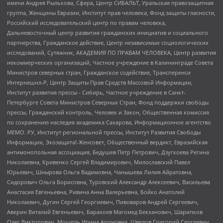
имени Андрея Рылькова, Сфера, Центр СИБАЛЬТ, Уральская правозащитная
группа, Женщины Евразии, Институт прав человека, Фонд защиты гласности,
Российский исследовательский центр по правам человека,
Дальневосточный центр развития гражданских инициатив и социального
партнерства, Гражданское действие, Центр независимых социологических
исследований, Сутяжник, АКАДЕМИЯ ПО ПРАВАМ ЧЕЛОВЕКА, Центр развития
некоммерческих организаций, Частное учреждение в Калининграде Совета
Министров северных стран, Гражданское содействие, Трансперенси
Интернешнл-Р, Центр Защиты Прав Средств Массовой Информации,
Институт развития прессы - Сибирь, Частное учреждение в Санкт-
Петербурге Совета Министров Северных Стран, Фонд поддержки свободы
прессы, Гражданский контроль, Человек и Закон, Общественная комиссия
по сохранению наследия академика Сахарова, Информационное агентство
МЕМО. РУ, Институт региональной прессы, Институт Развития Свободы
Информации, Экозащита!-Женсовет, Общественный вердикт, Евразийская
антимонопольная ассоциация, Бедушев Петр Петрович, Дзугкоева Регина
Николаевна, Кривенко Сергей Владимирович, Милославский Павел
Юрьевич, Шнырова Ольга Вадимовна, Чанышева Лилия Айратовна,
Сидорович Ольга Борисовна, Туровский Александр Алексеевич, Васильева
Анастасия Евгеньевна, Ривина Анна Валерьевна, Бойко Анатолий
Николаевич, Дугин Сергей Георгиевич, Пивоваров Андрей Сергеевич,
Аверин Виталий Евгеньевич, Барахоев Магомед Бекханович, Шарипков
Олег Викторович, Мошель Ирина Ароновна, Шведов Григорий Сергеевич,