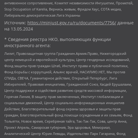
антивоенное сопротивление, Комитет независимости Ингушетии, Прометей,
Stop Occupation of Karelia, Вернись живым, Фридом Хаус, СОТА медиа,
Либерально-демократическая Лига Украины
Источник:
https://minjust.gov.ru/ru/documents/7756/
данные
на
13.05.2024
* Сведения реестра НКО, выполняющих функции
иностранного агента:
Лилит, Правозащитная группа Гражданин.Армия.Право, Нижегородский
центр немецкой и европейской культуры, Центр гендерных исследований,
Фонд защиты прав граждан Штаб, Институт права и публичной политики,
Фонд борьбы с коррупцией, Альянс врачей, НАСИЛИЮ.НЕТ, Мы против
СПИДа, СВЕЧА, Гуманитарное действие, Открытый Петербург, Лига
Избирателей, Правовая инициатива, Гражданский Союз, Хасдей Ерушалаим,
Центр поддержки и содействия развитию средств массовой информации,
Горячая Линия, В защиту прав заключенных, Институт глобализации и
социальных движений, Центр социально-информационных инициатив
Действие, Благотворительный фонд охраны здоровья и защиты прав
граждан, Благотворительный фонд помощи осужденным и их семьям, Фонд
Тольятти, Новое время, Серебряная тайга, Так-Так-Так, Сова, центр Анна,
Проект Апрель, Самарская губерния, Эра здоровья, Мемориал,
Аналитический Центр Юрия Левады, Издательство Парк Гагарина, Фонд