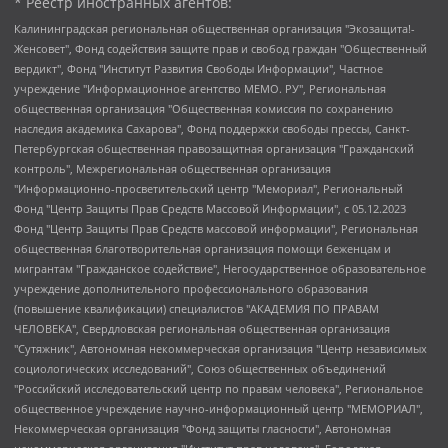
* Реестр иностранных агентов:
Калининградская региональная общественная организация "Экозащита!-Женсовет", Фонд содействия защите прав и свобод граждан "Общественный вердикт", Фонд "Институт Развития Свободы Информации", Частное учреждение "Информационное агентство МЕМО. РУ", Региональная общественная организация "Общественная комиссия по сохранению наследия академика Сахарова", Фонд поддержки свободы прессы, Санкт-Петербургская общественная правозащитная организация "Гражданский контроль", Межрегиональная общественная организация "Информационно-просветительский центр "Мемориал", Региональный Фонд "Центр Защиты Прав Средств Массовой Информации", с 05.12.2023 Фонд "Центр Защиты Прав Средств массовой информации", Региональная общественная благотворительная организация помощи беженцам и мигрантам "Гражданское содействие", Негосударственное образовательное учреждение дополнительного профессионального образования (повышение квалификации) специалистов "АКАДЕМИЯ ПО ПРАВАМ ЧЕЛОВЕКА", Свердловская региональная общественная организация "Сутяжник", Автономная некоммерческая организация "Центр независимых социологических исследований", Союз общественных объединений "Российский исследовательский центр по правам человека", Региональное общественное учреждение научно-информационный центр "МЕМОРИАЛ", Некоммерческая организация "Фонд защиты гласности", Автономная некоммерческая организация "Институт прав человека", Городская общественная организация "Екатеринбургское общество "МЕМОРИАЛ", Городская общественная организация "Рязанское историко-просветительское и правозащитное общество "Мемориал" (Рязанский Мемориал), Челябинский региональный орган общественной самодеятельности – женское общественное объединение "Женщины Евразии", Челябинский региональный орган общественной самодеятельности "Уральская правозащитная группа", Фонд содействия защите здоровья и социальной справедливости имени Андрея Рылькова, Автономная Некоммерческая Организация "Аналитический Центр Юрия Левады", Автономная некоммерческая организация социальной поддержки населения "Проект Апрель", Региональная общественная организация помощи женщинам и детям, находящимся в кризисной ситуации "Информационно-методический центр "Анна", Фонд содействия развитию массовых коммуникаций и правовому просвещению "Так-так-Так", Фонд содействия устойчивому развитию "Серебряная тайга", Свердловский региональный общественный фонд социальных проектов "Новое время", "Idel.Реалии", Кавказ.Реалии, Крым.Реалии, Телеканал Настоящее Время, Татаро-башкирская служба Радио Свобода (Azatliq Radiosi), Радио Свободная Европа/Радио Свобода (PCE/PC), "Сибирь.Реалии", "Фактограф", Благотворительный фонд помощи осужденным и их семьям, Автономная некоммерческая организация "Институт глобализации и социальных движений", Фонд "В защиту прав заключенных", Частное учреждение "Центр поддержки и содействия развитию средств массовой информации", Пензенский региональный общественный благотворительный фонд "Гражданский союз", "Север.Реалии", Некоммерческая организация Фонд "Правовая инициатива", Общество с ограниченной ответственностью "Радио Свободная Европа/Радио Свобода", Чешское информационное агентство "MEDIUM-ORIENT", Красноярская региональная общественная организация "Мы против СПИДа", Камалягин Денис Николаевич, Маркелов Сергей Евгеньевич, Пономарев Лев Александрович, Савицкая Людмила Алексеевна, Автономная некоммерческая организация "Центр по работе с проблемой насилия "НАСИЛИЮ.НЕТ", Межрегиональный профессиональный союз работников здравоохранения "Альянс врачей", Юридическое лицо, зарегистрированное в Латвийской Республике, SIA "Medusa Project" (регистрационный номер 40103797863, дата регистрации 10.06.2014), Некоммерческая организация "Фонд по борьбе с коррупцией", Автономная некоммерческая организация "Институт права и публичной политики", Баданин Роман Сергеевич, Гликин Максим Александрович, Железнова Мария Михайловна, Лукьянова Юлия Сергеевна, Маетная Елизавета Витальевна, Маняхин Петр Борисович, Чуракова Ольга Владимировна, Ярош Юлия Петровна, Юридическое лицо "The Insider SIA", зарегистрированное в Риге, Латвийская Республика (дата регистрации 26.06.2015), являющееся администратором доменного имени интернет-издания "The Insider SIA", https://theins.ru, Постернак Алексей Евгеньевич, Рубин Михаил Аркадьевич, Анин Роман Александрович, Юридическое лицо Istories fonds, зарегистрированное в Латвийской Республике (регистрационный номер 50008295751, дата регистрации 24.02.2020), Великовский Дмитрий Александрович, Долинина Ирина Николаевна, Мароховская Алеся Алексеевна, Шлейнов Роман Юрьевич, Шмагун Олеся Валентиновна, Общество с ограниченной ответственностью "Альтаир 2021", Общество с ограниченной ответственностью "Вега 2021", Общество с ограниченной ответственностью "Главный редактор 2021", Общество с ограниченной ответственностью "Ромашки монолит", Важенков Артем Валерьевич, Ивановская областная общественная организация "Центр гендерных исследований", Гурман Юрий Альбертович, Медиапроект "ОВД-Инфо", Егоров Владимир Владимирович, Жилинский Владимир Александрович, Общество с ограниченной ответственностью "ЗП", Иванова София Юрьевна, Карезина Инна Павловна, Кильтау Екатерина Викторовна, Петров Алексей Викторович, Пискунов Сергей Евгеньевич, Смирнов Сергей Сергеевич, Тихонов Михаил Сергеевич, Общество с ограниченной ответственностью "ЖУРНАЛИСТ-ИНОСТРАННЫЙ АГЕНТ", Арапова Галина Юрьевна, Вольтская Татьяна Анатольевна, Американская компания "Mason G.E.S. Anonymous Foundation" (США), являющаяся владельцем интернет-издания https://mnews.world/, Компания "Stichting Bellingcat", зарегистрированная в Нидерландах (дата регистрации 11.07.2018), Захаров Андрей Вячеславович, Клепиковская Екатерина Дмитриевна, Общество с ограниченной ответственностью "МЕМО", Перл Роман Александрович, Симонов Евгений Алексеевич, Соловьева Елена Анатольевна, Сотников Даниил Владимирович, Сурначева Елизавета Дмитриевна, Автономная некоммерческая организация по защите прав человека и информированию населения "Якутия – Наше Мнение", Общество с ограниченной ответственностью "Москоу диджитал медиа", с 26.01.2023 Общество с ограниченной ответственностью "Чайка Белые сады", Ветошкина Валерия Валерьевна, Заговора Максим Александрович, Межрегиональное общественное движение "Российская ЛГБТ - сеть", Оленичев Максим Владимирович, Павлов Иван Юрьевич, Скворцова Елена Сергеевна, Общество с ограниченной ответственностью "Как бы инагент", Кочетков Игорь Викторович, Общество с ограниченной ответственностью "Честные выборы", Еланчик Олег Александрович, Общество с ограниченной ответственностью "Нобелевский призыв", Гималова Регина Эмилевна, Григорьев Андрей Валерьевич, Григорьева Алина Александровна, Ассоциация по содействию защите прав призывников, альтернативнослужащих и военнослужащих "Правозащитная группа "Гражданин.Армия.Право", Хисамова Регина Фаритовна, Автономная некоммерческая организация по реализации социально-правовых программ "Лилит", Дальневосточное общественное движение "Маяк", Санкт-Петербургская ЛГБТ-инициативная группа "Выход", Инициативная группа ЛГБТ+ "Реверс", Алексеев Андрей Викторович, Бекбулатова Таисия Львовна, Беляев Иван Михайлович, Владыкина Елена Сергеевна, Гельман Марат Александрович, Никульшина Вероника Юрьевна, Толоконникова Надежда Андреевна, Шендерович Виктор Анатольевич, Общество с ограниченной ответственностью "Данное сообщение", Общество с ограниченной ответственностью Издательский дом "Новая глава", Айнбиндер Александра Александровна, Московский комьюнити-центр для ЛГБТ+инициатив, Благотворительный фонд развития филантропии, Deutsche Welle (Германия, Kurt-Schumacher-Strasse 3, 53113 Bonn), Борзунова Мария Михайловна, Воробьев Виктор Викторович, Голубева Анна Львовна, Константинова Алла Михайловна, Малкова Ирина Владимировна, Мурадов Мурад Абдулгалимович, Осетинская Елизавета Николаевна, Понасенков Евгений Николаевич, Ганапольский Матвей Юрьевич, Киселев Евгений Алексеевич, Борухович Ирина Григорьевна, Дремин Иван Тимофеевич, Дубровский Дмитрий Викторович, Красноярская региональная общественная организация поддержки и развития альтернативных образовательных технологий и межкультурных коммуникаций "ИНТЕРРА", Маяковская Екатерина Алексеевна, Фейгин Марк Захарович, Филимонов Андрей Викторович, Дзугкоева Регина Николаевна, Доброхотов Роман Александрович, Дудь Юрий Александрович, Елкин Сергей Владимирович, Кругликов Кирилл Игоревич, Сабунаева Мария Леонидовна, Семенов Алексей Владимирович, Шаинян Карен Багратович, Шульман Екатерина Михайловна, Асафьев Артур Валерьевич, Вахштайн Виктор Семенович, Венедиктов Алексей Алексеевич, Лушникова Екатерина Евгеньевна, Волков Леонид Михайлович, Невзоров Александр Глебович, Пархоменко Сергей Борисович, Сироткин Ярослав Николаевич, Кара-Мурза Владимир Владимирович, Баранова Наталья Владимировна, Гозман Леонид Яковлевич, Кагарлицкий Борис Юльевич, Климарев Михаил Валерьевич, Милов Владимир Станиславович, Автономная некоммерческая организация Краснодарский центр современного искусства "Типография", Моргенштерн Алишер Тагирович, Соболь Любовь Эдуардовна, Общество с ограниченной ответственностью "ЛИЗА НОРМ", Каспаров Гарри Кимович, Ходорковский Михаил Борисович, Общество с ограниченной ответственностью "Апрельские тезисы", Данилович Ирина Брониславовна, Кашин Олег Владимирович, Петров Николай Владимирович, Пивоваров Алексей Владимирович, Соколов Михаил Владимирович, Цветкова Юлия Владимировна, Чичваркин Евгений Александрович, Комитет против пыток/Команда против пыток, Общество с ограниченной ответственностью "Первый научный", Общество с ограниченной ответственностью "Вертолет и ко", Белоцерковская Вероника Борисовна, Кац Максим Евгеньевич, Лазарева Татьяна Юрьевна, Шаведдинов Руслан Табризович, Яшин Илья Валерьевич, Общество с ограниченной ответственностью "Иноагент ААВ", Алешковский Дмитрий Петрович, Альбац Евгения Марковна, Быков Дмитрий Львович, Галямина Юлия Евгеньевна, Лойко Сергей Леонидович, Мартынов Кирилл Константинович, Медведев Сергей Александрович, Крашенинников Федор Геннадиевич, Гордеева Катерина Вл