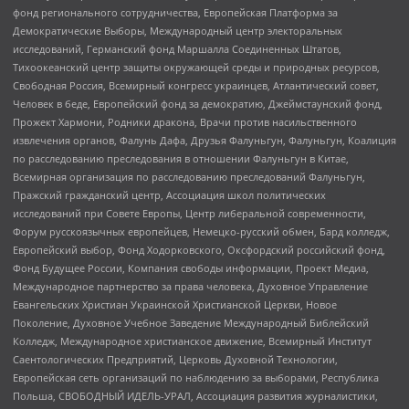
фонд регионального сотрудничества, Европейская Платформа за
Демократические Выборы, Международный центр электоральных
исследований, Германский фонд Маршалла Соединенных Штатов,
Тихоокеанский центр защиты окружающей среды и природных ресурсов,
Свободная Россия, Всемирный конгресс украинцев, Атлантический совет,
Человек в беде, Европейский фонд за демократию, Джеймстаунский фонд,
Прожект Хармони, Родники дракона, Врачи против насильственного
извлечения органов, Фалунь Дафа, Друзья Фалуньгун, Фалуньгун, Коалиция
по расследованию преследования в отношении Фалуньгун в Китае,
Всемирная организация по расследованию преследований Фалуньгун,
Пражский гражданский центр, Ассоциация школ политических
исследований при Совете Европы, Центр либеральной современности,
Форум русскоязычных европейцев, Немецко-русский обмен, Бард колледж,
Европейский выбор, Фонд Ходорковского, Оксфордский российский фонд,
Фонд Будущее России, Компания свободы информации, Проект Медиа,
Международное партнерство за права человека, Духовное Управление
Евангельских Христиан Украинской Христианской Церкви, Новое
Поколение, Духовное Учебное Заведение Международный Библейский
Колледж, Международное христианское движение, Всемирный Институт
Саентологических Предприятий, Церковь Духовной Технологии,
Европейская сеть организаций по наблюдению за выборами, Республика
Польша, СВОБОДНЫЙ ИДЕЛЬ-УРАЛ, Ассоциация развития журналистики,