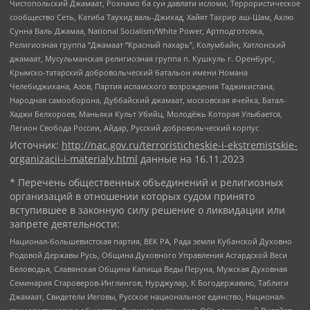
Чистопольский Джамаат, Рохнамо ба суи давлати исломи, Террористическое
сообщество Сеть, Катиба Таухид валь-Джихад, Хайят Тахрир аш-Шам, Ахлю
Сунна Валь Джамаа, National Socialism/White Power, Артподготовка,
Религиозная группа “Джамаат “Красный пахарь”, Колумбайн, Хатлонский
джамаат, Мусульманская религиозная группа п. Кушкуль г. Оренбург,
Крымско-татарский добровольческий батальон имени Номана
Челебиджихана, Азов, Партия исламского возрождения Таджикистана,
Народная самооборона, Дуббайский джамаат, московская ячейка, Батал-
Хаджи Белхороев, Маньяки Культ Убийц, Молодёжь Которая Улыбается,
Легион Свобода России, Айдар, Русский добровольческий корпус
Источник:
http://nac.gov.ru/terroristicheskie-i-ekstremistskie-
organizacii-i-materialy.html
данные на
16.11.2023
* Перечень общественных объединений и религиозных
организаций в отношении которых судом принято
вступившее в законную силу решение о ликвидации или
запрете деятельности:
Национал-большевистская партия, ВЕК РА, Рада земли Кубанской Духовно
Родовой Державы Русь, Община Духовного Управления Асгардской Веси
Беловодья, Славянская Община Капища Веды Перуна, Мужская Духовная
Семинария Староверов-Инглингов, Нурджулар, К Богодержавию, Таблиги
Джамаат, Свидетели Иеговы, Русское национальное единство, Национал-