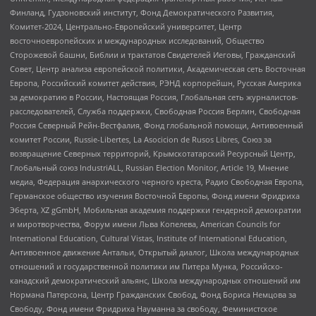
Финланд, Гудзоновский институт, Фонд Демократического Развития,
Комитет-2024, Центрально-Европейский университет, Центр
восточноевропейских и международных исследований, Общество
Сторожевой башни, Библии и трактатов Свидетелей Иеговы, Гражданский
Совет, Центр анализа европейской политики, Академическая сеть Восточная
Европа, Российский комитет действия, РЭНД корпорейшн, Русская Америка
за демократию в России, Настоящая Россия, Глобальная сеть журналистов-
расследователей, Служба поддержки, Свободная Россия Берлин, Свободная
Россия Северный Рейн-Вестфалия, Фонд глобальной помощи, Антивоенный
комитет России, Russie-Libertes, La Asocicion de Rusos Libres, Союз за
возвращение Северных территорий, Крымскотатарский Ресурсный Центр,
Глобальный союз IndustriALL, Russian Election Monitor, Article 19, Мнение
медиа, Федерация анархического черного креста, Радио Свободная Европа,
Германское общество изучения Восточной Европы, Фонд имени Фридриха
Эберта, XZ gGmbH, Мобильная академия поддержки гендерной демократии
и миротворчества, Форум имени Льва Копелева, American Councils for
International Education, Cultural Vistas, Institute of International Education,
Антивоенное движение Антальи, Открытый диалог, Школа международных
отношений и государственной политики им Питера Мунка, Российско-
канадский демократический альянс, Школа международных отношений им
Нормана Патерсона, Центр Гражданских Свобод, Фонд Бориса Немцова за
Свободу, Фонд имени Фридриха Науманна за свободу, Феминистское