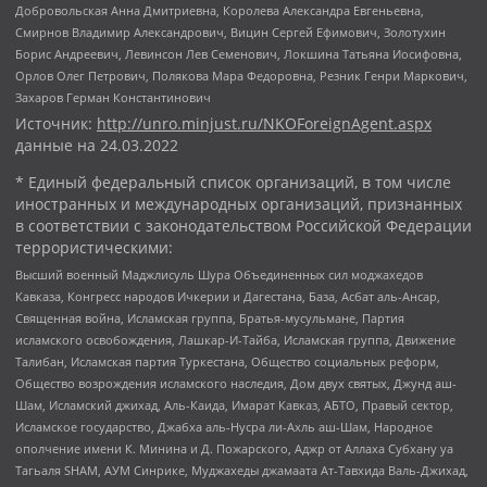
Добровольская Анна Дмитриевна, Королева Александра Евгеньевна,
Смирнов Владимир Александрович, Вицин Сергей Ефимович, Золотухин
Борис Андреевич, Левинсон Лев Семенович, Локшина Татьяна Иосифовна,
Орлов Олег Петрович, Полякова Мара Федоровна, Резник Генри Маркович,
Захаров Герман Константинович
Источник:
http://unro.minjust.ru/NKOForeignAgent.aspx
данные на
24.03.2022
* Единый федеральный список организаций, в том числе
иностранных и международных организаций, признанных
в соответствии с законодательством Российской Федерации
террористическими:
Высший военный Маджлисуль Шура Объединенных сил моджахедов
Кавказа, Конгресс народов Ичкерии и Дагестана, База, Асбат аль-Ансар,
Священная война, Исламская группа, Братья-мусульмане, Партия
исламского освобождения, Лашкар-И-Тайба, Исламская группа, Движение
Талибан, Исламская партия Туркестана, Общество социальных реформ,
Общество возрождения исламского наследия, Дом двух святых, Джунд аш-
Шам, Исламский джихад, Аль-Каида, Имарат Кавказ, АБТО, Правый сектор,
Исламское государство, Джабха аль-Нусра ли-Ахль аш-Шам, Народное
ополчение имени К. Минина и Д. Пожарского, Аджр от Аллаха Субхану уа
Тагьаля SHAM, АУМ Синрике, Муджахеды джамаата Ат-Тавхида Валь-Джихад,