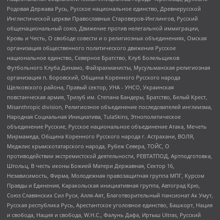
Родовая Держава Русь, Русское национальное единство, Древнерусской
Инглистической церкви Православных Староверов-Инглингов, Русский
общенациональный союз, Движение против нелегальной иммиграции,
Кровь и Честь, О свободе совести и о религиозных объединениях, Омская
организация общественного политического движения Русское
национальное единство, Северное Братство, Клуб Болельщиков
Футбольного Клуба Динамо, Файзрахманисты, Мусульманская религиозная
организация п. Боровский, Община Коренного Русского народа
Щелковского района, Правый сектор, УНА - УНСО, Украинская
повстанческая армия, Тризуб им. Степана Бандеры, Братство, Белый Крест,
Misanthropic division, Религиозное объединение последователей инглиизма,
Народная Социальная Инициатива, TulaSkins, Этнополитическое
объединение Русские, Русское национальное объединение Атака, Мечеть
Мирмамеда, Община Коренного Русского народа г. Астрахани, ВОЛЯ,
Меджлис крымскотатарского народа, Рубеж Севера, ТОЙС, О
противодействии экстремистской деятельности, РЕВТАТПОД, Артподготовка,
Штольц, В честь иконы Божией Матери Державная, Сектор 16,
Независимость, Фирма, Молодежная правозащитная группа МПГ, Курсом
Правды и Единения, Каракольская инициативная группа, Автоград Крю,
Союз Славянских Сил Руси, Алля-Аят, Благотворительный пансионат Ак Умут,
Русская республика Русь, Арестантское уголовное единство, Башкорт, Нация
и свобода, Нация и свобода, W.H.С., Фалунь Дафа, Иртыш Ultras, Русский