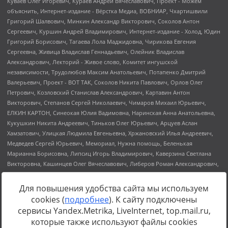
Для повышения удобства сайта мы используем
cookies (
подробнее
). К сайту подключены
Источник:
https://minjust.gov.ru/uploaded/files/reestr-
сервисы Yandex.Metrika, LiveInternet, top.mail.ru,
inostrannyih-agentov-22-03-2024.pdf
данные на
22.03.2024
которые также используют файлы cookies