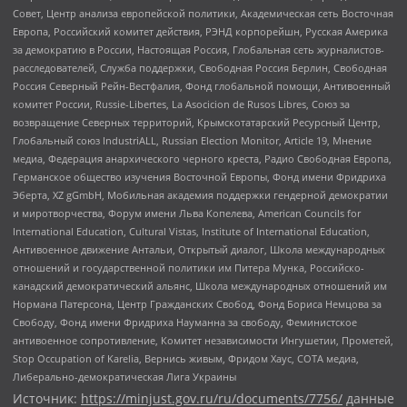
Совет, Центр анализа европейской политики, Академическая сеть Восточная
Европа, Российский комитет действия, РЭНД корпорейшн, Русская Америка
за демократию в России, Настоящая Россия, Глобальная сеть журналистов-
расследователей, Служба поддержки, Свободная Россия Берлин, Свободная
Россия Северный Рейн-Вестфалия, Фонд глобальной помощи, Антивоенный
комитет России, Russie-Libertes, La Asocicion de Rusos Libres, Союз за
возвращение Северных территорий, Крымскотатарский Ресурсный Центр,
Глобальный союз IndustriALL, Russian Election Monitor, Article 19, Мнение
медиа, Федерация анархического черного креста, Радио Свободная Европа,
Германское общество изучения Восточной Европы, Фонд имени Фридриха
Эберта, XZ gGmbH, Мобильная академия поддержки гендерной демократии
и миротворчества, Форум имени Льва Копелева, American Councils for
International Education, Cultural Vistas, Institute of International Education,
Антивоенное движение Антальи, Открытый диалог, Школа международных
отношений и государственной политики им Питера Мунка, Российско-
канадский демократический альянс, Школа международных отношений им
Нормана Патерсона, Центр Гражданских Свобод, Фонд Бориса Немцова за
Свободу, Фонд имени Фридриха Науманна за свободу, Феминистское
антивоенное сопротивление, Комитет независимости Ингушетии, Прометей,
Stop Occupation of Karelia, Вернись живым, Фридом Хаус, СОТА медиа,
Либерально-демократическая Лига Украины
Источник:
https://minjust.gov.ru/ru/documents/7756/
данные