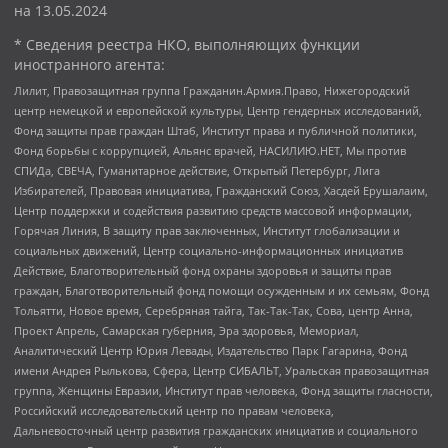
на
13.05.2024
* Сведения реестра НКО, выполняющих функции
иностранного агента:
Лилит, Правозащитная группа Гражданин.Армия.Право, Нижегородский
центр немецкой и европейской культуры, Центр гендерных исследований,
Фонд защиты прав граждан Штаб, Институт права и публичной политики,
Фонд борьбы с коррупцией, Альянс врачей, НАСИЛИЮ.НЕТ, Мы против
СПИДа, СВЕЧА, Гуманитарное действие, Открытый Петербург, Лига
Избирателей, Правовая инициатива, Гражданский Союз, Хасдей Ерушалаим,
Центр поддержки и содействия развитию средств массовой информации,
Горячая Линия, В защиту прав заключенных, Институт глобализации и
социальных движений, Центр социально-информационных инициатив
Действие, Благотворительный фонд охраны здоровья и защиты прав
граждан, Благотворительный фонд помощи осужденным и их семьям, Фонд
Тольятти, Новое время, Серебряная тайга, Так-Так-Так, Сова, центр Анна,
Проект Апрель, Самарская губерния, Эра здоровья, Мемориал,
Аналитический Центр Юрия Левады, Издательство Парк Гагарина, Фонд
имени Андрея Рылькова, Сфера, Центр СИБАЛЬТ, Уральская правозащитная
группа, Женщины Евразии, Институт прав человека, Фонд защиты гласности,
Российский исследовательский центр по правам человека,
Дальневосточный центр развития гражданских инициатив и социального