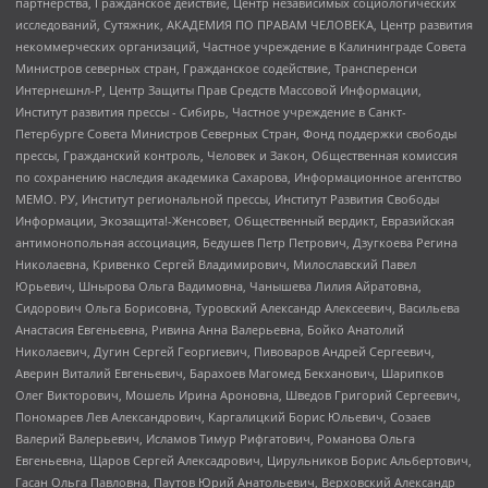
партнерства, Гражданское действие, Центр независимых социологических
исследований, Сутяжник, АКАДЕМИЯ ПО ПРАВАМ ЧЕЛОВЕКА, Центр развития
некоммерческих организаций, Частное учреждение в Калининграде Совета
Министров северных стран, Гражданское содействие, Трансперенси
Интернешнл-Р, Центр Защиты Прав Средств Массовой Информации,
Институт развития прессы - Сибирь, Частное учреждение в Санкт-
Петербурге Совета Министров Северных Стран, Фонд поддержки свободы
прессы, Гражданский контроль, Человек и Закон, Общественная комиссия
по сохранению наследия академика Сахарова, Информационное агентство
МЕМО. РУ, Институт региональной прессы, Институт Развития Свободы
Информации, Экозащита!-Женсовет, Общественный вердикт, Евразийская
антимонопольная ассоциация, Бедушев Петр Петрович, Дзугкоева Регина
Николаевна, Кривенко Сергей Владимирович, Милославский Павел
Юрьевич, Шнырова Ольга Вадимовна, Чанышева Лилия Айратовна,
Сидорович Ольга Борисовна, Туровский Александр Алексеевич, Васильева
Анастасия Евгеньевна, Ривина Анна Валерьевна, Бойко Анатолий
Николаевич, Дугин Сергей Георгиевич, Пивоваров Андрей Сергеевич,
Аверин Виталий Евгеньевич, Барахоев Магомед Бекханович, Шарипков
Олег Викторович, Мошель Ирина Ароновна, Шведов Григорий Сергеевич,
Пономарев Лев Александрович, Каргалицкий Борис Юльевич, Созаев
Валерий Валерьевич, Исламов Тимур Рифгатович, Романова Ольга
Евгеньевна, Щаров Сергей Алексадрович, Цирульников Борис Альбертович,
Гасан Ольга Павловна, Паутов Юрий Анатольевич, Верховский Александр