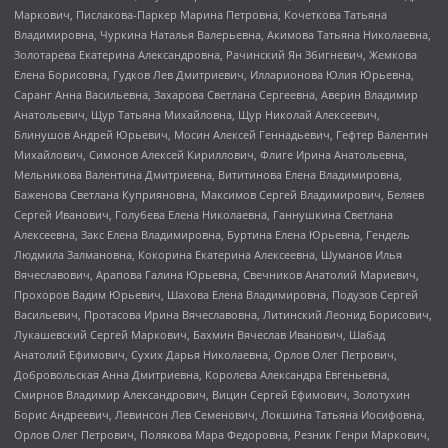
Маркович, Пислакова-Паркер Марина Петровна, Кочеткова Татьяна
Владимировна, Чуркина Наталья Валерьевна, Акимова Татьяна Николаевна,
Золотарева Екатерина Александровна, Рачинский Ян Збигневич, Жемкова
Елена Борисовна, Гудков Лев Дмитриевич, Илларионова Юлия Юрьевна,
Саранг Анна Васильевна, Захарова Светлана Сергеевна, Аверин Владимир
Анатольевич, Щур Татьяна Михайловна, Щур Николай Алексеевич,
Блинушов Андрей Юрьевич, Мосин Алексей Геннадьевич, Гефтер Валентин
Михайлович, Симонов Алексей Кириллович, Флиге Ирина Анатольевна,
Мельникова Валентина Дмитриевна, Вититинова Елена Владимировна,
Баженова Светлана Куприяновна, Максимов Сергей Владимирович, Беляев
Сергей Иванович, Голубева Елена Николаевна, Ганнушкина Светлана
Алексеевна, Закс Елена Владимировна, Буртина Елена Юрьевна, Гендель
Людмила Залмановна, Кокорина Екатерина Алексеевна, Шуманов Илья
Вячеславович, Арапова Галина Юрьевна, Свечников Анатолий Мариевич,
Прохоров Вадим Юрьевич, Шахова Елена Владимировна, Подузов Сергей
Васильевич, Протасова Ирина Вячеславовна, Литинский Леонид Борисович,
Лукашевский Сергей Маркович, Бахмин Вячеслав Иванович, Шабад
Анатолий Ефимович, Сухих Дарья Николаевна, Орлов Олег Петрович,
Добровольская Анна Дмитриевна, Королева Александра Евгеньевна,
Смирнов Владимир Александрович, Вицин Сергей Ефимович, Золотухин
Борис Андреевич, Левинсон Лев Семенович, Локшина Татьяна Иосифовна,
Орлов Олег Петрович, Полякова Мара Федоровна, Резник Генри Маркович,