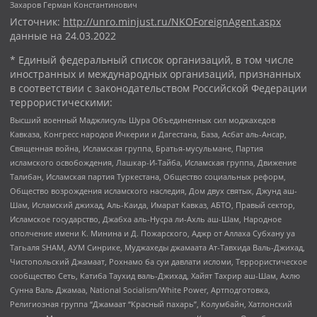
Захаров Герман Константинович
Источник:
http://unro.minjust.ru/NKOForeignAgent.aspx
данные на
24.03.2022
* Единый федеральный список организаций, в том числе
иностранных и международных организаций, признанных
в соответствии с законодательством Российской Федерации
террористическими:
Высший военный Маджлисуль Шура Объединенных сил моджахедов
Кавказа, Конгресс народов Ичкерии и Дагестана, База, Асбат аль-Ансар,
Священная война, Исламская группа, Братья-мусульмане, Партия
исламского освобождения, Лашкар-И-Тайба, Исламская группа, Движение
Талибан, Исламская партия Туркестана, Общество социальных реформ,
Общество возрождения исламского наследия, Дом двух святых, Джунд аш-
Шам, Исламский джихад, Аль-Каида, Имарат Кавказ, АБТО, Правый сектор,
Исламское государство, Джабха аль-Нусра ли-Ахль аш-Шам, Народное
ополчение имени К. Минина и Д. Пожарского, Аджр от Аллаха Субхану уа
Тагьаля SHAM, АУМ Синрике, Муджахеды джамаата Ат-Тавхида Валь-Джихад,
Чистопольский Джамаат, Рохнамо ба суи давлати исломи, Террористическое
сообщество Сеть, Катиба Таухид валь-Джихад, Хайят Тахрир аш-Шам, Ахлю
Сунна Валь Джамаа, National Socialism/White Power, Артподготовка,
Религиозная группа “Джамаат “Красный пахарь”, Колумбайн, Хатлонский