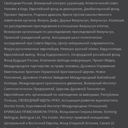
Свободная Россия, Всемирный конгресс украинцев, Атлантический совет,
Человек в беде, Европейский фонд за демократию, Джеймстаунский фонд,
Прожект Хармони, Родники дракона, Врачи против насильственного
извлечения органов, Фалунь Дафа, Друзья Фалуньгун, Фалуньгун, Коалиция
по расследованию преследования в отношении Фалуньгун в Китае,
Всемирная организация по расследованию преследований Фалуньгун,
Пражский гражданский центр, Ассоциация школ политических
исследований при Совете Европы, Центр либеральной современности,
Форум русскоязычных европейцев, Немецко-русский обмен, Бард колледж,
Европейский выбор, Фонд Ходорковского, Оксфордский российский фонд,
Фонд Будущее России, Компания свободы информации, Проект Медиа,
Международное партнерство за права человека, Духовное Управление
Евангельских Христиан Украинской Христианской Церкви, Новое
Поколение, Духовное Учебное Заведение Международный Библейский
Колледж, Международное христианское движение, Всемирный Институт
Саентологических Предприятий, Церковь Духовной Технологии,
Европейская сеть организаций по наблюдению за выборами, Республика
Польша, СВОБОДНЫЙ ИДЕЛЬ-УРАЛ, Ассоциация развития журналистики,
IStories fonds, Королевский Институт Международных Отношений,
КРИМСЬКА ПРАВОЗАХИСНА ГРУПА, Фонд имени Генриха Бёлля, Stichting
Bellingcat, Bellingcat Ltd, The Insider, Институт правовой инициативы
Центральной и Восточной Европы, Фонд Открытой Эстонии, Calvert 22