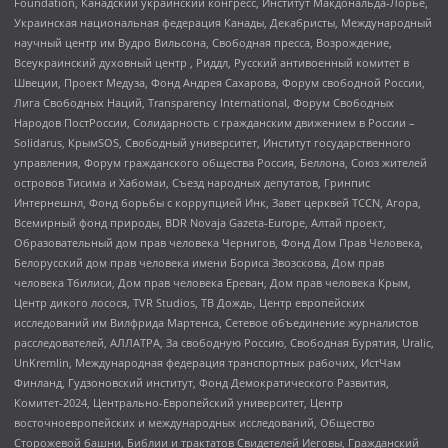
Foundation, Канадский украинский конгресс, Институт Макдональда-Лорье,
Украинская национальная федерация Канады, Декабристы, Международный
научный центр им Вудро Вильсона, Свободная пресса, Возрождение,
Всеукраинский духовный центр , Риддл, Русский антивоенный комитет в
Швеции, Проект Медуза, Фонд Андрея Сахарова, Форум свободной России,
Лига Свободных Наций, Transparеncy International, Форум Свободных
Народов ПостРоссии, Солидарность с гражданским движением в России –
Solidarus, КрымSOS, Свободный университет, Институт государственного
управления, Форум гражданского общества Россия, Беллона, Союз жителей
островов Тисима и Хабомаи, Съезд народных депутатов, Гринпис
Интернешнл, Фонд борьбы с коррупцией Инк, Завет церквей TCCN, Агора,
Всемирный фонд природы, BDR Novaja Gazeta-Europe, Алтай проект,
Образовательный дом прав человека Чернигов, Фонд Дом Прав Человека,
Белорусский дом прав человека имени Бориса Звозскова, Дом прав
человека Тбилиси, Дом прав человека Ереван, Дом прав человека Крым,
Центр дикого лосося, TVR Studios, ТВ Дождь, Центр европейских
исследований им Вилфрида Мартенса, Сетевое объединение журналистов
расследователей, АЛЛАТРА, За свободную Россию, Свободная Бурятия, Uralic,
UnKremlin, Международная федерация транспортных рабочих, ИстЧам
Финланд, Гудзоновский институт, Фонд Демократического Развития,
Комитет-2024, Центрально-Европейский университет, Центр
восточноевропейских и международных исследований, Общество
Сторожевой башни, Библии и трактатов Свидетелей Иеговы, Гражданский