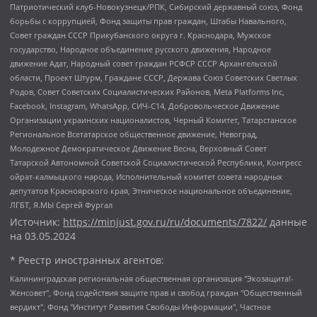
Патриотический клуб-Новокузнецк/РПК, Сибирский державный союз, Фонд
борьбы с коррупцией, Фонд защиты прав граждан, Штабы Навального,
Совет граждан СССР Прикубанского округа г. Краснодара, Мужское
государство, Народное объединение русского движения, Народное
движение Адат, Народный совет граждан РСФСР СССР Архангельской
области, Проект Штурм, Граждане СССР, Держава Союз Советских Светлых
Родов, Совет Советских Социалистических Районов, Meta Platforms Inc,
Facebook, Instagram, WhatsApp, СИЧ-С14, Добровольческое Движение
Организации украинских националистов, Черный Комитет, Татарстанское
Региональное Всетатарское общественное движение, Невоград,
Молодежное Демократическое Движение Весна, Верховный Совет
Татарской Автономной Советской Социалистической Республики, Конгресс
ойрат-калмыцкого народа, Исполнительный комитет совета народных
депутатов Красноярского края, Этническое национальное объединение,
ЛГБТ, Я.МЫ Сергей Фургал
Источник:
https://minjust.gov.ru/ru/documents/7822/
данные
на
03.05.2024
* Реестр иностранных агентов:
Калининградская региональная общественная организация "Экозащита!-Женсовет", Фонд содействия защите прав и свобод граждан "Общественный вердикт", Фонд "Институт Развития Свободы Информации", Частное учреждение "Информационное агентство МЕМО. РУ", Региональная общественная организация "Общественная комиссия по сохранению наследия академика Сахарова", Фонд поддержки свободы прессы, Санкт-Петербургская общественная правозащитная организация "Гражданский контроль", Межрегиональная общественная организация "Информационно-просветительский центр "Мемориал", Региональный Фонд "Центр Защиты Прав Средств Массовой Информации", с 05.12.2023 Фонд "Центр Защиты Прав Средств массовой информации", Региональная общественная благотворительная организация помощи беженцам и мигрантам "Гражданское содействие", Негосударственное образовательное учреждение дополнительного профессионального образования (повышение квалификации) специалистов "АКАДЕМИЯ ПО ПРАВАМ ЧЕЛОВЕКА", Свердловская региональная общественная организация "Сутяжник", Автономная некоммерческая организация "Центр независимых социологических исследований", Союз общественных объединений "Российский исследовательский центр по правам человека", Региональное общественное учреждение научно-информационный центр "МЕМОРИАЛ", Некоммерческая организация "Фонд защиты гласности", Автономная некоммерческая организация "Институт прав человека", Городская общественная организация "Екатеринбургское общество "МЕМОРИАЛ", Городская общественная организация "Рязанское историко-просветительское и правозащитное общество "Мемориал" (Рязанский Мемориал), Челябинский региональный орган общественной самодеятельности – женское общественное объединение "Женщины Евразии", Челябинский региональный орган общественной самодеятельности "Уральская правозащитная группа", Фонд содействия защите здоровья и социальной справедливости имени Андрея Рылькова, Автономная Некоммерческая Организация "Аналитический Центр Юрия Левады", Автономная некоммерческая организация социальной поддержки населения "Проект Апрель", Региональная общественная организация помощи женщинам и детям, находящимся в кризисной ситуации "Информационно-методический центр "Анна", Фонд содействия развитию массовых коммуникаций и правовому просвещению "Так-так-Так", Фонд содействия устойчивому развитию "Серебряная тайга", Свердловский региональный общественный фонд социальных проектов "Новое время", "Idel.Реалии", Кавказ.Реалии, Крым.Реалии, Телеканал Настоящее Время, Татаро-башкирская служба Радио Свобода (Azatliq Radiosi), Радио Свободная Европа/Радио Свобода (PCE/PC), "Сибирь.Реалии", "Фактограф", Благотворительный фонд помощи осужденным и их семьям, Автономная некоммерческая организация "Институт глобализации и социальных движений", Фонд "В защиту прав заключенных", Частное учреждение "Центр поддержки и содействия развитию средств массовой информации", Пензенский региональный общественный благотворительный фонд "Гражданский союз", "Север.Реалии", Некоммерческая организация Фонд "Правовая инициатива", Общество с ограниченной ответственностью "Радио Свободная Европа/Радио Свобода", Чешское информационное агентство "MEDIUM-ORIENT", Красноярская региональная общественная организация "Мы против СПИДа", Камалягин Денис Николаевич, Маркелов Сергей Евгеньевич, Пономарев Лев Александрович, Савицкая Людмила Алексеевна, Автономная некоммерческая организация "Центр по работе с проблемой насилия "НАСИЛИЮ.НЕТ", Межрегиональный профессиональный союз работников здравоохранения "Альянс врачей", Юридическое лицо, зарегистрированное в Латвийской Республике, SIA "Medusa Project" (регистрационный номер 40103797863, дата регистрации 10.06.2014), Некоммерческая организация "Фонд по борьбе с коррупцией", Автономная некоммерческая организация "Институт права и публичной политики", Баданин Роман Сергеевич, Гликин Максим Александрович, Железнова Мария Михайловна, Лукьянова Юлия Сергеевна, Маетная Елизавета Витальевна, Маняхин Петр Борисович, Чуракова Ольга Владимировна, Ярош Юлия Петровна, Юридическое лицо "The Insider SIA", зарегистрированное в Риге, Латвийская Республика (дата регистрации 26.06.2015), являющееся администратором доменного имени интернет-издания "The Insider SIA", https://theins.ru, Постернак Алексей Евгеньевич, Рубин Михаил Аркадьевич, Анин Роман Александрович, Юридическое лицо Istories fonds, зарегистрированное в Латвийской Республике (регистрационный номер 50008295751, дата регистрации 24.02.2020), Великовский Дмитрий Александрович, Долинина Ирина Николаевна, Мароховская Алеся Алексеевна, Шлейнов Роман Юрьевич, Шмагун Олеся Валентиновна, Общество с ограниченной ответственностью "Альтаир 2021", Общество с ограниченной ответственностью "Вега 2021", Общество с ограниченной ответственностью "Главный редактор 2021", Общество с ограниченной ответственностью "Ромашки монолит", Важенков Артем Валерьевич, Ивановская областная общественная организация "Центр гендерных исследований", Гурман Юрий Альбертович, Медиапроект "ОВД-Инфо", Егоров Владимир Владимирович, Жилинский Владимир Александрович, Общество с ограниченной ответственностью "ЗП", Иванова София Юрьевна, Карезина Инна Павловна, Кильтау Екатерина Викторовна, Петров Алексей Викторович, Пискунов Сергей Евгеньевич, Смирнов Сергей Сергеевич, Тихонов Михаил Сергеевич, Общество с ограниченной ответственностью "ЖУРНАЛИСТ-ИНОСТРАННЫЙ АГЕНТ", Арапова Галина Юрьевна, Вольтская Татьяна Анатольевна, Американская компания "Mason G.E.S. Anonymous Foundation" (США), являющаяся владельцем интернет-издания https://mnews.world/, Компания "Stichting Bellingcat", зарегистрированная в Нидерландах (дата регистрации 11.07.2018), Захаров Андрей Вячеславович, Клепиковская Екатерина Дмитриевна, Общество с ограниченной ответственностью "МЕМО", Перл Роман Александрович, Симонов Евгений Алексеевич, Соловьева Елена Анатольевна, Сотников Даниил Владимирович, Сурначева Елизавета Дмитриевна, Автономная некоммерческая организация по защите прав человека и информированию населения "Якутия – Наше Мнение", Общество с ограниченной ответственностью "Москоу диджитал медиа", с 26.01.2023 Общество с ограниченной ответственностью "Чайка Белые сады", Ветошкина Валерия Валерьевна, Заговора Максим Александрович, Межрегиональное общественное движение "Российская ЛГБТ - сеть", Оленичев Максим Владимирович, Павлов Иван Юрьевич, Скворцова Елена Сергеевна, Общество с ограниченной ответственностью "Как бы инагент", Кочетков Игорь Викторович, Общество с ограниченной ответственностью "Честные выборы", Еланчик Олег Александрович, Общество с ограниченной ответственностью "Нобелевский призыв", Гималова Регина Эмилевна, Григорьев Андрей Валерьевич, Григорьева Алина Александровна, Ассоциация по содействию защите прав призывников, альтернативнослужащих и военнослужащих "Правозащитная группа "Гражданин.Армия.Право", Хисамова Регина Фаритовна, Автономная некоммерческая организация по реализации социально-правовых программ "Лилит", Дальневосточное общественное движение "Маяк", Санкт-Петербургская ЛГБТ-инициативная группа "Выход", Инициативная группа ЛГБТ+ "Реверс", Алексеев Андрей Викторович, Бекбулатова Таисия Львовна, Беляев Иван Михайлович, Владыкина Елена Сергеевна, Гельман Марат Александрович, Никульшина Вероника Юрьевна, Толоконникова Надежда Андреевна, Шендерович Виктор Анатольевич, Общество с ограниченной ответственностью "Данное сообщение", Общество с ограниченной ответственностью Издательский дом "Новая глава", Айнбиндер Александра Александровна, Московский комьюнити-центр для ЛГБТ+инициатив, Благотворительный фонд развития филантропии, Deutsche Welle (Германия, Kurt-Schumacher-Strasse 3, 53113 Bonn), Борзунова Мария Михайловна, Воробьев Виктор Викторович, Голубева Анна Львовна, Константинова Алла Михайловна, Малкова Ирина Владимировна, Мурадов Мурад Абдулгалимович, Осетинская Елизавета Николаевна, Понасенков Евгений Николаевич, Ганапольский Матвей Юрьевич, Киселев Евгений Алексеевич, Борухович Ирина Григорьевна, Дремин Иван Тимофеевич, Дубровский Дмитрий Викторович, Красноярская региональная общественная организация поддержки и развития альтернативных образовательных технологий и межкультурных коммуникаций "ИНТЕРРА", Маяковская Екатерина Алексеевна, Фейгин Марк Захарович, Филимонов Андрей Викторович, Дзугкоева Регина Николаевна, Доброхотов Роман Александрович, Дудь Юрий Александрович, Елкин Сергей Владимирович, Кругликов Кирилл Игоревич, Сабунаева Мария Леонидовна, Семенов Алексей Владимирович, Шаинян Карен Багратович, Шульман Екатерина Михайловна, Асафьев Артур Валерьевич, Вахштайн Виктор Семенович, Венедиктов Алексей Алексеевич, Лушникова Екатерина Евгеньевна, Волков Леонид Михайлович, Невзоров Александр Глебович, Пархоменко Сергей Борисович, Сироткин Ярослав Николаевич, Кара-Мурза Владимир Владимирович, Баранова Наталья Владимировна, Гозман Леонид Яковлевич, Кагарлицкий Борис Юльевич, Климарев Михаил Валерьевич, Милов Владимир Станиславович, Автономная некоммерческая организация Краснодарский центр современного искусства "Типография", Моргенштерн Алишер Тагирович, Соболь Любовь Эдуардовна, Общество с ограниченной ответственностью "ЛИЗА НОРМ", Каспаров Гарри Кимович, Ходорковский Михаил Борисович, Общество с ограниченной ответственностью "Апрельские тезисы", Данилович Ирина Брониславовна, Кашин Олег Владимирович, Петров Николай Владимирович, Пивоваров Алексей Владимирович, Соколов Михаил Владимирович, Цветкова Юлия Владимировна, Чичваркин Евгений Александрович, Комитет против пыток/Команда против пыток, Общество с ограниченной ответственностью "Первый научный", Общество с ограниченной ответственностью "Вертолет и ко", Белоцерковская Вероника Борисовна, Кац Максим Евгеньевич, Лазарева Татьяна Юрьевна, Шаведдинов Руслан Табризович, Яшин Илья Валерьевич, Общество с ограниченной ответственностью "Иноагент ААВ", Алешковский Дмитрий Петрович, Альбац Евгения Марковна, Быков Дмитрий Львович, Галямина Юлия Евгеньевна, Лойко Сергей Леонидович, Мартынов Кирилл Константинович, Медведев Сергей Александрович, Крашенинников Федор Геннадиевич, Гордеева Катерина Вл