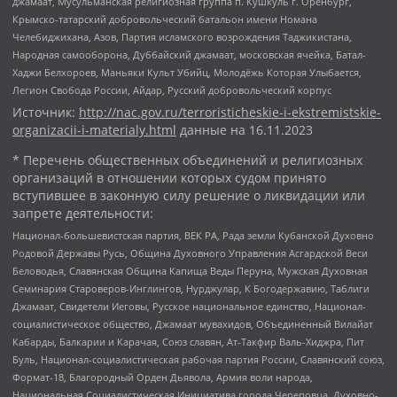
джамаат, Мусульманская религиозная группа п. Кушкуль г. Оренбург,
Крымско-татарский добровольческий батальон имени Номана
Челебиджихана, Азов, Партия исламского возрождения Таджикистана,
Народная самооборона, Дуббайский джамаат, московская ячейка, Батал-
Хаджи Белхороев, Маньяки Культ Убийц, Молодёжь Которая Улыбается,
Легион Свобода России, Айдар, Русский добровольческий корпус
Источник:
http://nac.gov.ru/terroristicheskie-i-ekstremistskie-
organizacii-i-materialy.html
данные на
16.11.2023
* Перечень общественных объединений и религиозных
организаций в отношении которых судом принято
вступившее в законную силу решение о ликвидации или
запрете деятельности:
Национал-большевистская партия, ВЕК РА, Рада земли Кубанской Духовно
Родовой Державы Русь, Община Духовного Управления Асгардской Веси
Беловодья, Славянская Община Капища Веды Перуна, Мужская Духовная
Семинария Староверов-Инглингов, Нурджулар, К Богодержавию, Таблиги
Джамаат, Свидетели Иеговы, Русское национальное единство, Национал-
социалистическое общество, Джамаат мувахидов, Объединенный Вилайат
Кабарды, Балкарии и Карачая, Союз славян, Ат-Такфир Валь-Хиджра, Пит
Буль, Национал-социалистическая рабочая партия России, Славянский союз,
Формат-18, Благородный Орден Дьявола, Армия воли народа,
Национальная Социалистическая Инициатива города Череповца, Духовно-