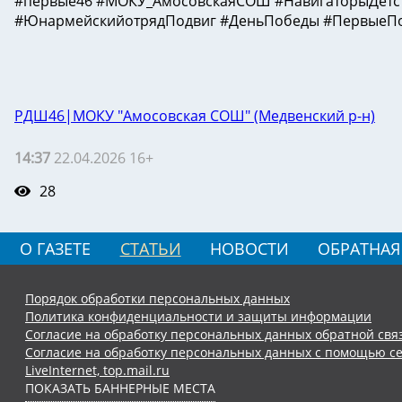
#первые46 #МОКУ_АмосовскаяСОШ #НавигаторыДетст
#ЮнармейскийотрядПодвиг #ДеньПобеды #ПервыеПо
РДШ46|МОКУ "Амосовская СОШ" (Медвенский р-н)
14:37
22.04.2026 16+
28
О ГАЗЕТЕ
СТАТЬИ
НОВОСТИ
ОБРАТНАЯ
Порядок обработки персональных данных
Политика конфиденциальности и защиты информации
Согласие на обработку персональных данных обратной свя
Согласие на обработку персональных данных с помощью се
LiveInternet, top.mail.ru
ПОКАЗАТЬ БАННЕРНЫЕ МЕСТА