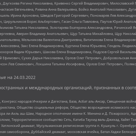
ч, Дзугкоева Регина Николаевна, Кривенко Сергей Владимирович, Милославски
настасия Евгеньевна, Ривина Анна Валерьевна, Бойко Анатолий Николаевич, Дуг
ошель Ирина Ароновна, Шведов Григорий Сергеевич, Пономарев Лев Александро
ч, Цирульников Борис Альбертович, Гасан Ольга Павловна, Паутов Юрий Анато
Акимова Татьяна Николаевна, Золотарева Екатерина Александровна, Рачинский Я
Сергеевна, Аверин Владимир Анатольевич, Щур Татьяна Михайловна, Щур Никола
Анатольевна, Мельникова Валентина Дмитриевна, Вититинова Елена Владимировн
 Алексеевна, Закс Елена Владимировна, Буртина Елена Юрьевна, Гендель Людмил
рохоров Вадим Юрьевич, Шахова Елена Владимировна, Подузов Сергей Васильеви
й Ефимович, Сухих Дарья Николаевна, Орлов Олег Петрович, Добровольская Анн
нсон Лев Семенович, Локшина Татьяна Иосифовна, Орлов Олег Петрович, Поляк
ые на
24.03.2022
ностранных и международных организаций, признанных в соотв
нгресс народов Ичкерии и Дагестана, База, Асбат аль-Ансар, Священная война,
уркестана, Общество социальных реформ, Общество возрождения исламского насл
Нусра ли-Ахль аш-Шам, Народное ополчение имени К. Минина и Д. Пожарского, Ад
сломи, Террористическое сообщество Сеть, Катиба Таухид валь-Джихад, Хайят Тах
, Хатлонский джамаат, Мусульманская религиозная группа п. Кушкуль г. Оренбу
ная самооборона, Дуббайский джамаат, московская ячейка, Батал-Хаджи Белхор