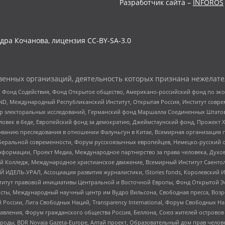
Разработчик сайта –
INFOROS
дра Кочанова, лицензия CC-BY-SA-3.0
енных организаций, деятельность которых признана нежелате
 Фонд Содействия, Фонд Открытое общество, Американо-российский фонд по э
 Международный Республиканский Институт, Открытая Россия, Институт совре
р электоральных исследований, Германский фонд Маршалла Соединенных Штатов
еловек в беде, Европейский фонд за демократию, Джеймстаунский фонд, Прожект
дованию преследования в отношении Фалуньгун в Китае, Всемирная организация 
беральной современности, Форум русскоязычных европейцев, Немецко-русский о
формации, Проект Медиа, Международное партнерство за права человека, Духов
 Колледж, Международное христианское движение, Всемирный Институт Саентол
 ИДЕЛЬ-УРАЛ, Ассоциация развития журналистики, IStories fonds, Королевск
r, Институт правовой инициативы Центральной и Восточной Европы, Фонд Открытой Э
ты, Международный научный центр им Вудро Вильсона, Свободная пресса, Возро
России, Лига Свободных Наций, Transparеncy International, Форум Свободных Н
правления, Форум гражданского общества Россия, Беллона, Союз жителей острово
роды, BDR Novaja Gazeta-Europe, Алтай проект, Образовательный дом прав челов