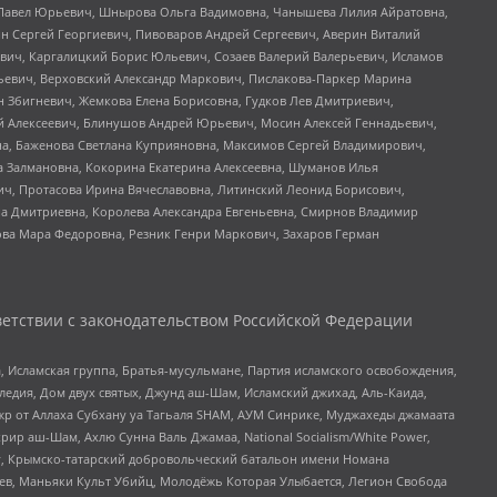
й Павел Юрьевич, Шнырова Ольга Вадимовна, Чанышева Лилия Айратовна,
ин Сергей Георгиевич, Пивоваров Андрей Сергеевич, Аверин Виталий
вич, Каргалицкий Борис Юльевич, Созаев Валерий Валерьевич, Исламов
льевич, Верховский Александр Маркович, Пислакова-Паркер Марина
н Збигневич, Жемкова Елена Борисовна, Гудков Лев Дмитриевич,
й Алексеевич, Блинушов Андрей Юрьевич, Мосин Алексей Геннадьевич,
а, Баженова Светлана Куприяновна, Максимов Сергей Владимирович,
а Залмановна, Кокорина Екатерина Алексеевна, Шуманов Илья
ч, Протасова Ирина Вячеславовна, Литинский Леонид Борисович,
а Дмитриевна, Королева Александра Евгеньевна, Смирнов Владимир
ова Мара Федоровна, Резник Генри Маркович, Захаров Герман
етствии с законодательством Российской Федерации
 Исламская группа, Братья-мусульмане, Партия исламского освобождения,
едия, Дом двух святых, Джунд аш-Шам, Исламский джихад, Аль-Каида,
жр от Аллаха Субхану уа Тагьаля SHAM, АУМ Синрике, Муджахеды джамаата
рир аш-Шам, Ахлю Сунна Валь Джамаа, National Socialism/White Power,
рг, Крымско-татарский добровольческий батальон имени Номана
оев, Маньяки Культ Убийц, Молодёжь Которая Улыбается, Легион Свобода