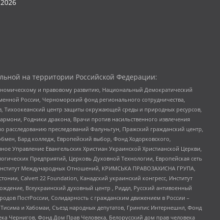
2026
льной на территории Российской Федерации:
кономическому и правовому развитию, Национальный Демократический
менной России, Черноморский фонд регионального сотрудничества,
, Тихоокеанский центр защиты окружающей среды и природных ресурсов,
 Хармони, Родники дракона, Врачи против насильственного извлечения
по расследованию преследований Фалуньгун, Пражский гражданский центр,
бмен, Бард колледж, Европейский выбор, Фонд Ходорковского,
ное Управление Евангельских Христиан Украинской Христианской Церкви,
огических Предприятий, Церковь Духовной Технологии, Европейская сеть
ий Институт Международных Отношений, КРИМСЬКА ПРАВОЗАХИСНА ГРУПА,
стонии, Calvert 22 Foundation, Канадский украинский конгресс, Институт
ждение, Всеукраинский духовный центр , Риддл, Русский антивоенный
ародов ПостРоссии, Солидарность с гражданским движением в России –
в Тисима и Хабомаи, Съезд народных депутатов, Гринпис Интернешнл, Фонд
ека Чернигов, Фонд Дом Прав Человека, Белорусский дом прав человека