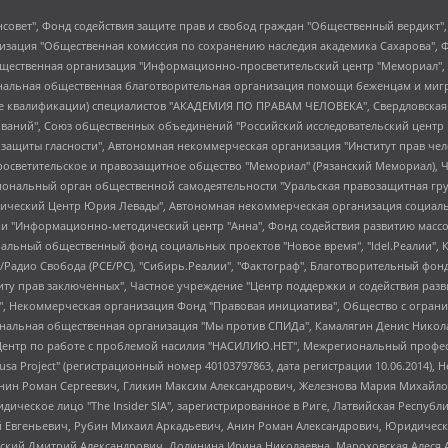
мная некоммерческая организация "Центр по работе с проблемой насилия "НАСИЛИЮ.НЕТ", Межрегиональный профессиональный союз работников здравоохранения "Альянс врачей", Юридическое лицо, зарегистрированное в Латвийской Республике, SIA "Medusa Project" (регистрационный номер 40103797863, дата регистрации 10.06.2014), Некоммерческая организация "Фонд по борьбе с коррупцией", Автономная некоммерческая организация "Институт права и публичной политики", Баданин Роман Сергеевич, Гликин Максим Александрович, Железнова Мария Михайловна, Лукьянова Юлия Сергеевна, Маетная Елизавета Витальевна, Маняхин Петр Борисович, Чуракова Ольга Владимировна, Ярош Юлия Петровна, Юридическое лицо "The Insider SIA", зарегистрированное в Риге, Латвийская Республика (дата регистрации 26.06.2015), являющееся администратором доменного имени интернет-издания "The Insider SIA", https://theins.ru, Постернак Алексей Евгеньевич, Рубин Михаил Аркадьевич, Анин Роман Александрович, Юридическое лицо Istories fonds, зарегистрированное в Латвийской Республике (регистрационный номер 50008295751, дата регистрации 24.02.2020), Великовский Дмитрий Александрович, Долинина Ирина Николаевна, Мароховская Алеся Алексеевна, Шлейнов Роман Юрьевич, Шмагун Олеся Валентиновна, Общество с ограниченной ответственностью "Альтаир 2021", Общество с ограниченной ответственностью "Вега 2021", Общество с ограниченной ответственностью "Главный редактор 2021", Общество с ограниченной ответственностью "Ромашки монолит", Важенков Артем Валерьевич, Ивановская областная общественная организация "Центр гендерных исследований", Гурман Юрий Альбертович, Медиапроект "ОВД-Инфо", Егоров Владимир Владимирович, Жилинский Владимир Александрович, Общество с ограниченной ответственностью "ЗП", Иванова София Юрьевна, Карезина Инна Павловна, Кильтау Екатерина Викторовна, Петров Алексей Викторович, Пискунов Сергей Евгеньевич, Смирнов Сергей Сергеевич, Тихонов Михаил Сергеевич, Общество с ограниченной ответственностью "ЖУРНАЛИСТ-ИНОСТРАННЫЙ АГЕНТ", Арапова Галина Юрьевна, Вольтская Татьяна Анатольевна, Американская компания "Mason G.E.S. Anonymous Foundation" (США), являющаяся владельцем интернет-издания https://mnews.world/, Компания "Stichting Bellingcat", зарегистрированная в Нидерландах (дата регистрации 11.07.2018), Захаров Андрей Вячеславович, Клепиковская Екатерина Дмитриевна, Общество с ограниченной ответственностью "МЕМО", Перл Роман Александрович, Симонов Евгений Алексеевич, Соловьева Елена Анатольевна, Сотников Даниил Владимирович, Сурначева Елизавета Дмитриевна, Автономная некоммерческая организация по защите прав человека и информированию населения "Якутия – Наше Мнение", Общество с ограниченной ответственностью "Москоу диджитал медиа", с 26.01.2023 Общество с ограниченной ответственностью "Чайка Белые сады", Ветошкина Валерия Валерьевна, Заговора Максим Александрович, Межрегиональное общественное движение "Российская ЛГБТ - сеть", Оленичев Максим Владимирович, Павлов Иван Юрьевич, Скворцова Елена Сергеевна, Общество с ограниченной ответственностью "Как бы инагент", Кочетков Игорь Викторович, Общество с ограниченной ответственностью "Честные выборы", Еланчик Олег Александрович, Общество с ограниченной ответственностью "Нобелевский призыв", Гималова Регина Эмилевна, Григорьев Андрей Валерьевич, Григорьева Алина Александровна, Ассоциация по содействию защите прав призывников, альтернативнослужащих и военнослужащих "Правозащитная группа "Гражданин.Армия.Право", Хисамова Регина Фаритовна, Автономная некоммерческая организация по реализации социально-правовых программ "Лилит", Дальн