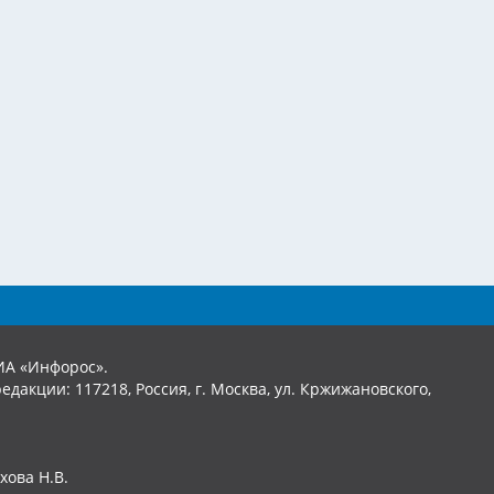
ИА «Инфорос».
едакции: 117218, Россия, г. Москва, ул. Кржижановского,
хова Н.В.