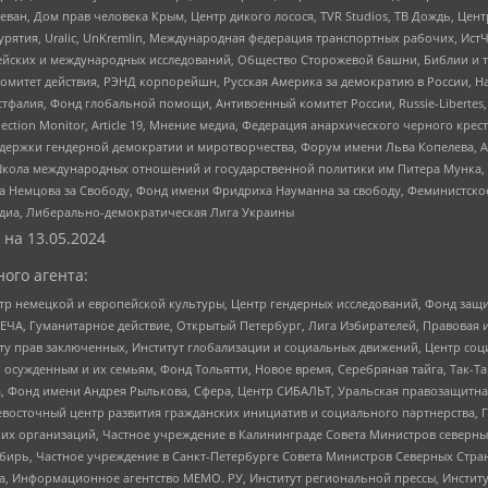
еван, Дом прав человека Крым, Центр дикого лосося, TVR Studios, ТВ Дождь, Це
урятия, Uralic, UnKremlin, Международная федерация транспортных рабочих, Ист
ейских и международных исследований, Общество Сторожевой башни, Библии и тр
омитет действия, РЭНД корпорейшн, Русская Америка за демократию в России, Н
фалия, Фонд глобальной помощи, Антивоенный комитет России, Russie-Libertes, L
lection Monitor, Article 19, Мнение медиа, Федерация анархического черного кр
и гендерной демократии и миротворчества, Форум имени Льва Копелева, American C
г, Школа международных отношений и государственной политики им Питера Мунка
 Немцова за Свободу, Фонд имени Фридриха Науманна за свободу, Феминистско
медиа, Либерально-демократическая Лига Украины
 на
13.05.2024
ого агента:
р немецкой и европейской культуры, Центр гендерных исследований, Фонд защи
ЧА, Гуманитарное действие, Открытый Петербург, Лига Избирателей, Правовая 
иту прав заключенных, Институт глобализации и социальных движений, Центр 
ужденным и их семьям, Фонд Тольятти, Новое время, Серебряная тайга, Так-Так-
, Фонд имени Андрея Рылькова, Сфера, Центр СИБАЛЬТ, Уральская правозащитна
невосточный центр развития гражданских инициатив и социального партнерства, 
 организаций, Частное учреждение в Калининграде Совета Министров северных 
бирь, Частное учреждение в Санкт-Петербурге Совета Министров Северных Стра
а, Информационное агентство МЕМО. РУ, Институт региональной прессы, Инсти