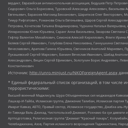
вердикт, Евразийская антимонопольная ассоциация, Бедушев Петр Петрови
Сидорович Ольга Борисовна, Туровский Александр Алексеевич, Васильева А
Евгеньевич, Барахоев Магомед Бекханович, Шарипков Олег Викторович, М
Тимур Рифгатович, Романова Ольга Евгеньевна, Щаров Сергей Алексадрови
Петровна, Кочеткова Татьяна Владимировна, Чуркина Наталья Валерьевна, 
Илларионова Юлия Юрьевна, Саранг Анна Васильевна, Захарова Светлана 
Гефтер Валентин Михайлович, Симонов Алексей Кириллович, Флиге Ирина 
Беляев Сергей Иванович, Голубева Елена Николаевна, Ганнушкина Светлана
Вячеславович, Арапова Галина Юрьевна, Свечников Анатолий Мариевич, П
Лукашевский Сергей Маркович, Бахмин Вячеслав Иванович, Шабад Анатоли
Александрович, Вицин Сергей Ефимович, Золотухин Борис Андреевич, Леви
Константинович
Источник:
http://unro.minjust.ru/NKOForeignAgent.aspx
данн
* Единый федеральный список организаций, в том числе и
террористическими:
Высший военный Маджлисуль Шура Объединенных сил моджахедов Кавказа, Ко
Лашкар-И-Тайба, Исламская группа, Движение Талибан, Исламская партия Т
Имарат Кавказ, АБТО, Правый сектор, Исламское государство, Джабха аль-
Ат-Тавхида Валь-Джихад, Чистопольский Джамаат, Рохнамо ба суи давлати и
Артподготовка, Религиозная группа “Джамаат “Красный пахарь”, Колумбайн
Челебиджихана, Азов, Партия исламского возрождения Таджикистана, Народ