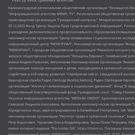
Калининградская региональная общественная организация "Экозащита!-Женсовет", Фонд содействия защите прав и свобод граждан "Общественный вердикт", Фонд "Институт Развития Свободы Информации", Частное учреждение "Информационное агентство МЕМО. РУ", Региональная общественная организация "Общественная комиссия по сохранению наследия академика Сахарова", Фонд поддержки свободы прессы, Санкт-Петербургская общественная правозащитная организация "Гражданский контроль", Межрегиональная общественная организация "Информационно-просветительский центр "Мемориал", Региональный Фонд "Центр Защиты Прав Средств Массовой Информации", с 05.12.2023 Фонд "Центр Защиты Прав Средств массовой информации", Региональная общественная благотворительная организация помощи беженцам и мигрантам "Гражданское содействие", Негосударственное образовательное учреждение дополнительного профессионального образования (повышение квалификации) специалистов "АКАДЕМИЯ ПО ПРАВАМ ЧЕЛОВЕКА", Свердловская региональная общественная организация "Сутяжник", Автономная некоммерческая организация "Центр независимых социологических исследований", Союз общественных объединений "Российский исследовательский центр по правам человека", Региональное общественное учреждение научно-информационный центр "МЕМОРИАЛ", Некоммерческая организация "Фонд защиты гласности", Автономная некоммерческая организация "Институт прав человека", Городская общественная организация "Екатеринбургское общество "МЕМОРИАЛ", Городская общественная организация "Рязанское историко-просветительское и правозащитное общество "Мемориал" (Рязанский Мемориал), Челябинский региональный орган общественной самодеятельности – женское общественное объединение "Женщины Евразии", Челябинский региональный орган общественной самодеятельности "Уральская правозащитная группа", Фонд содействия защите здоровья и социальной справедливости имени Андрея Рылькова, Автономная Некоммерческая Организация "Аналитический Центр Юрия Левады", Автономная некоммерческая организация социальной поддержки населения "Проект Апрель", Региональная общественная организация помощи женщинам и детям, находящимся в кризисной ситуации "Информационно-методический центр "Анна", Фонд содействия развитию массовых коммуникаций и правовому просвещению "Так-так-Так", Фонд содействия устойчивому развитию "Серебряная тайга", Свердловский региональный общественный фонд социальных проектов "Новое время", "Idel.Реалии", Кавказ.Реалии, Крым.Реалии, Телеканал Настоящее Время, Татаро-башкирская служба Радио Свобода (Azatliq Radiosi), Радио Свободная Европа/Радио Свобода (PCE/PC), "Сибирь.Реалии", "Фактограф", Благотворительный фонд помощи осужденным и их семьям, Автономная некоммерческая организация "Институт глобализации и социальных движений", Фонд "В защиту прав заключенных", Частное учреждение "Центр поддержки и содействия развитию средств массовой информации", Пензенский региональный общественный благотворительный фонд "Гражданский союз", "Север.Реалии", Некоммерческая организация Фонд "Правовая инициатива", Общество с ограниченной ответственностью "Радио Свободная Европа/Радио Свобода", Чешское информационное агентство "MEDIUM-ORIENT", Красноярская региональная общественная организация "Мы против СПИДа", Камалягин Денис Николаевич, Маркелов Сергей Евгеньевич, Пономарев Лев Александрович, Савицкая Людмила Алексеевна, Автоно