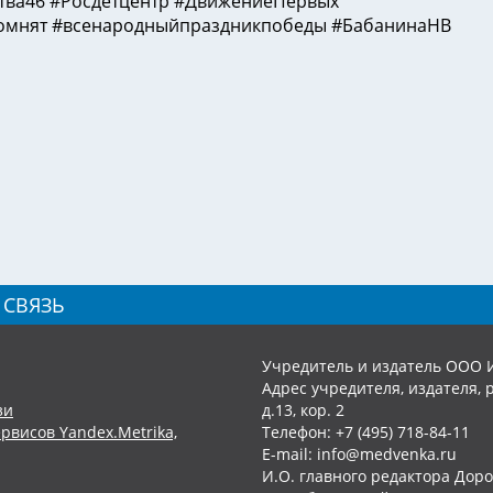
ва46 #Росдетцентр #ДвижениеПервых
мнят #всенародныйпраздникпобеды #БабанинаНВ
 СВЯЗЬ
Учредитель и издатель ООО 
Адрес учредителя, издателя, р
зи
д.13, кор. 2
рвисов Yandex.Metrika,
Телефон: +7 (495) 718-84-11
E-mail: info@medvenka.ru
И.О. главного редактора Доро