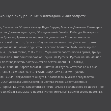
аконную силу решение о ликвидации или запрете
ья, Славянская Община Капища Веды Перуна, Мужская Духовная Семинария
щество, Джамаат мувахидов, Объединенный Вилайат Кабарды, Балкарии и
ден Дьявола, Армия воли народа, Национальная Социалистическая
роверов-Инглингов, Русский общенациональный союз, Движение против
усское национальное единство, Северное Братство, Клуб Болельщиков
а, Правый сектор, УНА - УНСО, Украинская повстанческая армия, Тризуб
 TulaSkins, Этнополитическое объединение Русские, Русское национальное
О противодействии экстремистской деятельности, РЕВТАТПОД,
ы и Единения, Каракольская инициативная группа, Автоград Крю, Союз
 Нация и свобода, W.H.С., Фалунь Дафа, Иртыш Ultras, Русский
ан СССР Прикубанского округа г. Краснодара, Мужское государство,
СССР, Держава Союз Советских Светлых Родов, Совет Советских
в, Черный Комитет, Татарстанское Региональное Всетатарское общественное
гресс ойрат-калмыцкого народа, Исполнительный комитет совета народных