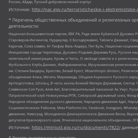
России, Айдар, Русский добровольческий корпус
Источник:
http://nac.gov.ru/terroristicheskie-i-ekstremistskie-
* Перечень общественных объединений и религиозных орг
деятельности:
Национал-большевистская партия, ВЕК РА, Рада земли Кубанской Духовно
Староверов-Инглингов, Нурджулар, К Богодержавию, Таблиги Джамаат, Сви
Карачая, Союз славян, Ат-Такфир Валь-Хиджра, Пит Буль, Национал-социал
Инициатива города Череповца, Духовно-Родовая Держава Русь, Русское н
нелегальной иммиграции, Кровь и Честь, О свободе совести и о религиоз
Футбольного Клуба Динамо, Файзрахманисты, Мусульманская религиозная о
им. Степана Бандеры, Братство, Белый Крест, Misanthropic division, Рели
объединение Атака, Мечеть Мирмамеда, Община Коренного Русского народа
Артподготовка, Штольц, В честь иконы Божией Матери Державная, Сектор 1
Славянских Сил Руси, Алля-Аят, Благотворительный пансионат Ак Умут, Русск
Патриотический клуб-Новокузнецк/РПК, Сибирский державный союз, Фонд б
Народное объединение русского движения, Народное движение Адат, Народ
Социалистических Районов, Meta Platforms Inc, Facebook, Instagram, Wha
движение, Невоград, Молодежное Демократическое Движение Весна, Верхов
депутатов Красноярского края, Этническое национальное объединение, ЛГ
Источник:
https://minjust.gov.ru/ru/documents/7822/
данные
* Реестр иностранных агентов: