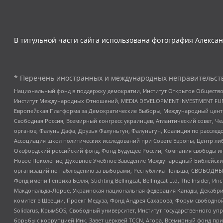
В титульной части сайта использована фотография Алексан
* Перечень иностранных и международных неправительств
Национальный фонд в поддержку демократии, Институт Открытое Общество
Институт Международных Отношений, MEDIA DEVELOPMENT INVESTMENT FUND,
Европейская Платформа за Демократические Выборы, Международный цент
Свободная Россия, Всемирный конгресс украинцев, Атлантический совет, Ч
органов, Фалунь Дафа, Друзья Фалуньгун, Фалуньгун, Коалиция по рассле
Ассоциация школ политических исследований при Совете Европы, Центр ли
Оксфордский российский фонд, Фонд Будущее России, Компания свободы ин
Новое Поколение, Духовное Учебное Заведение Международный Библейский
организаций по наблюдению за выборами, Республика Польша, СВОБОДНЫЙ
Фонд имени Генриха Бёлля, Stichting Bellingcat, Bellingcat Ltd, The Inside
Макдональда-Лорье, Украинская национальная федерация Канады, Декабрис
комитет в Швеции, Проект Медуза, Фонд Андрея Сахарова, Форум свободной 
Solidarus, КрымSOS, Свободный университет, Институт государственного у
борьбы с коррупцией Инк, Завет церквей TCCN, Агора, Всемирный фонд при