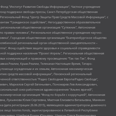
евосточное общественное движение "Маяк", Санкт-Петербургская ЛГБТ-инициативная группа "Выход", Инициативная группа ЛГБТ+ "Реверс", Алексеев Андрей Викторович, Бекбулатова Таисия Львовна, Беляев Иван Михайлович, Владыкина Елена Сергеевна, Гельман Марат Александрович, Никульшина Вероника Юрьевна, Толоконникова Надежда Андреевна, Шендерович Виктор Анатольевич, Общество с ограниченной ответственностью "Данное сообщение", Общество с ограниченной ответственностью Издательский дом "Новая глава", Айнбиндер Александра Александровна, Московский комьюнити-центр для ЛГБТ+инициатив, Благотворительный фонд развития филантропии, Deutsche Welle (Германия, Kurt-Schumacher-Strasse 3, 53113 Bonn), Борзунова Мария Михайловна, Воробьев Виктор Викторович, Голубева Анна Львовна, Константинова Алла Михайловна, Малкова Ирина Владимировна, Мурадов Мурад Абдулгалимович, Осетинская Елизавета Николаевна, Понасенков Евгений Николаевич, Ганапольский Матвей Юрьевич, Киселев Евгений Алексеевич, Борухович Ирина Григорьевна, Дремин Иван Тимофеевич, Дубровский Дмитрий Викторович, Красноярская региональная общественная организация поддержки и развития альтернативных образовательных технологий и межкультурных коммуникаций "ИНТЕРРА", Маяковская Екатерина Алексеевна, Фейгин Марк Захарович, Филимонов Андрей Викторович, Дзугкоева Регина Николаевна, Доброхотов Роман Александрович, Дудь Юрий Александрович, Елкин Сергей Владимирович, Кругликов Кирилл Игоревич, Сабунаева Мария Леонидовна, Семенов Алексей Владимирович, Шаинян Карен Багратович, Шульман Екатерина Михайловна, Асафьев Артур Валерьевич, Вахштайн Виктор Семенович, Венедиктов Алексей Алексеевич, Лушникова Екатерина Евгеньевна, Волков Леонид Михайлович, Невзоров Александр Глебович, Пархоменко Сергей Борисович, Сироткин Ярослав Николаевич, Кара-Мурза Владимир Владимирович, Баранова Наталья Владимировна, Гозман Леонид Яковлевич, Кагарлицкий Борис Юльевич, Климарев Михаил Валерьевич, Милов Владимир Станиславович, Автономная некоммерческая организация Краснодарский центр современного искусства "Типография", Моргенштерн Алишер Тагирович, Соболь Любовь Эдуардовна, Общество с ограниченной ответственностью "ЛИЗА НОРМ", Каспаров Гарри Кимович, Ходорковский Михаил Борисович, Общество с ограниченной ответственностью "Апрельские тезисы", Данилович Ирина Брониславовна, Кашин Олег Владимирович, Петров Николай Владимирович, Пивоваров Алексей Владимирович, Соколов Михаил Владимирович, Цветкова Юлия Владимировна, Чичваркин Евгений Александрович, Комитет против пыток/Команда против пыток, Общество с ограниченной ответственностью "Первый научный", Общество с ограниченной ответственностью "Вертолет и ко", Белоцерковская Вероника Борисовна, Кац Максим Евгеньевич, Лазарева Татьяна Юрьевна, Шаведдинов Руслан Табризович, Яшин Илья Валерьевич, Общество с ограниченной ответственностью "Иноагент ААВ", Алешковский Дмитрий Петрович, Альбац Евгения Марковна, Быков Дмитрий Львович, Галямина Юлия Евгеньевна, Лойко Сергей Леонидович, Мартынов Кирилл Константинович, Медведев Сергей Александрович, Крашенинников Федор Геннадиевич, Гордеева Катерина Вл