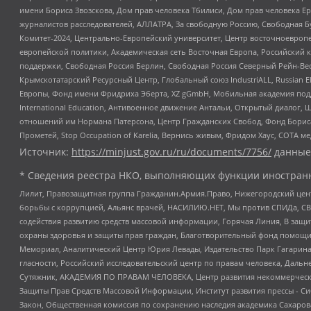
имени Бориса Звозскова, Дом прав человека Тбилиси, Дом прав человека Ер
журналистов расследователей, АЛЛАТРА, За свободную Россию, Свободная Б
Комитет-2024, Центрально-Европейский университет, Центр восточноевроп
европейской политики, Академическая сеть Восточная Европа, Российский к
поддержки, Свободная Россия Берлин, Свободная Россия Северный Рейн-Вест
Крымскотатарский Ресурсный Центр, Глобальный союз IndustriALL, Russian E
Европы, Фонд имени Фридриха Эберта, XZ gGmbH, Мобильная академия поддержк
International Education, Антивоенное движение Антальи, Открытый диало
отношений им Нормана Патерсона, Центр Гражданских Свобод, Фонд Бориса
Прометей, Stop Occupation of Karelia, Вернись живым, Фридом Хаус, СОТА 
Источник:
https://minjust.gov.ru/ru/documents/7756/
данные
* Сведения реестра НКО, выполняющих функции иностранн
Лилит, Правозащитная группа Гражданин.Армия.Право, Нижегородский цент
борьбы с коррупцией, Альянс врачей, НАСИЛИЮ.НЕТ, Мы против СПИДа, СВЕ
содействия развитию средств массовой информации, Горячая Линия, В защ
охраны здоровья и защиты прав граждан, Благотворительный фонд помощи ос
Мемориал, Аналитический Центр Юрия Левады, Издательство Парк Гагарина
гласности, Российский исследовательский центр по правам человека, Даль
Сутяжник, АКАДЕМИЯ ПО ПРАВАМ ЧЕЛОВЕКА, Центр развития некоммерческих
Защиты Прав Средств Массовой Информации, Институт развития прессы - Си
Закон, Общественная комиссия по сохранению наследия академика Сахаров