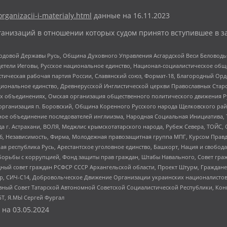
organizacii-i-materialy.html
данные на
16.11.2023
анизаций в отношении которых судом принято вступившее в з
 Родовой Державы Русь, Община Духовного Управления Асгардской Веси Беловод
детели Иеговы, Русское национальное единство, Национал-социалистическое об
истическая рабочая партия России, Славянский союз, Формат-18, Благородный Ор
ациональное единство, Древнерусской Инглистической церкви Православных Ста
ных объединениях, Омская организация общественного политического движения Р
рганизация п. Боровский, Община Коренного Русского народа Щелковского район
гиозное объединение последователей инглиизма, Народная Социальная Инициатива,
 г. Астрахани, ВОЛЯ, Меджлис крымскотатарского народа, Рубеж Севера, ТОЙС, 
6, Независимость, Фирма, Молодежная правозащитная группа МПГ, Курсом Правд
ая республика Русь, Арестантское уголовное единство, Башкорт, Нация и свобода,
орьбы с коррупцией, Фонд защиты прав граждан, Штабы Навального, Совет гражд
ный совет граждан РСФСР СССР Архангельской области, Проект Штурм, Граждане 
tsApp, СИЧ-С14, Добровольческое Движение Организации украинских националисто
ный Совет Татарской Автономной Советской Социалистической Республики, Кон
БТ, Я.МЫ Сергей Фургал
 на
03.05.2024