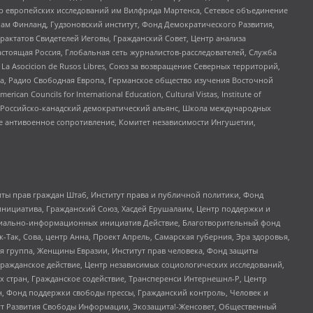
нтр европейских исследований им Вилфрида Мартенса, Сетевое объединение
Чам Финланд, Гудзоновский институт, Фонд Демократического Развития,
актатов Свидетелей Иеговы, Гражданский Совет, Центр анализа
астоящая Россия, Глобальная сеть журналистов-расследователей, Служба
a Asocicion de Rusos Libres, Союз за возвращение Северных территорий,
еста, Радио Свободная Европа, Германское общество изучения Восточной
ouncils for International Education, Cultural Vistas, Institute of
, Российско-канадский демократический альянс, Школа международных
е антивоенное сопротивление, Комитет независимости Ингушетии,
ты прав граждан Штаб, Институт права и публичной политики, Фонд
инициатива, Гражданский Союз, Хасдей Ерушалаим, Центр поддержки и
социально-информационных инициатив Действие, Благотворительный фонд
Так, Сова, центр Анна, Проект Апрель, Самарская губерния, Эра здоровья,
я группа, Женщины Евразии, Институт прав человека, Фонд защиты
Гражданское действие, Центр независимых социологических исследований,
стран, Гражданское содействие, Трансперенси Интернешнл-Р, Центр
н, Фонд поддержки свободы прессы, Гражданский контроль, Человек и
тут Развития Свободы Информации, Экозащита!-Женсовет, Общественный