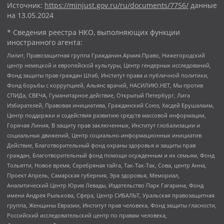
Источник:
https://minjust.gov.ru/ru/documents/7756/
данные
на
13.05.2024
* Сведения реестра НКО, выполняющих функции
иностранного агента:
Лилит, Правозащитная группа Гражданин.Армия.Право, Нижегородский
центр немецкой и европейской культуры, Центр гендерных исследований,
Фонд защиты прав граждан Штаб, Институт права и публичной политики,
Фонд борьбы с коррупцией, Альянс врачей, НАСИЛИЮ.НЕТ, Мы против
СПИДа, СВЕЧА, Гуманитарное действие, Открытый Петербург, Лига
Избирателей, Правовая инициатива, Гражданский Союз, Хасдей Ерушалаим,
Центр поддержки и содействия развитию средств массовой информации,
Горячая Линия, В защиту прав заключенных, Институт глобализации и
социальных движений, Центр социально-информационных инициатив
Действие, Благотворительный фонд охраны здоровья и защиты прав
граждан, Благотворительный фонд помощи осужденным и их семьям, Фонд
Тольятти, Новое время, Серебряная тайга, Так-Так-Так, Сова, центр Анна,
Проект Апрель, Самарская губерния, Эра здоровья, Мемориал,
Аналитический Центр Юрия Левады, Издательство Парк Гагарина, Фонд
имени Андрея Рылькова, Сфера, Центр СИБАЛЬТ, Уральская правозащитная
группа, Женщины Евразии, Институт прав человека, Фонд защиты гласности,
Российский исследовательский центр по правам человека,