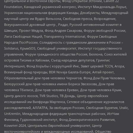
Центральной и Восточной Европы, Фонд Открытой Эстонии, Calvert 22
Foundation, Канадский украинский конгресс, Институт Макдональда-Лорье,
Украинская национальная федерация Канады, Декабристы, Международный
научный центр им Вудро Вильсона, Свободная пресса, Возрождение,
Всеукраинский духовный центр , Риддл, Русский антивоенный комитет в
Швеции, Проект Медуза, Фонд Андрея Сахарова, Форум свободной России,
Лига Свободных Наций, Transparеncy International, Форум Свободных
Народов ПостРоссии, Солидарность с гражданским движением в России –
Solidarus, КрымSOS, Свободный университет, Институт государственного
управления, Форум гражданского общества Россия, Беллона, Союз жителей
островов Тисима и Хабомаи, Съезд народных депутатов, Гринпис
Интернешнл, Фонд борьбы с коррупцией Инк, Завет церквей TCCN, Агора,
Всемирный фонд природы, BDR Novaja Gazeta-Europe, Алтай проект,
Образовательный дом прав человека Чернигов, Фонд Дом Прав Человека,
Белорусский дом прав человека имени Бориса Звозскова, Дом прав
человека Тбилиси, Дом прав человека Ереван, Дом прав человека Крым,
Центр дикого лосося, TVR Studios, ТВ Дождь, Центр европейских
исследований им Вилфрида Мартенса, Сетевое объединение журналистов
расследователей, АЛЛАТРА, За свободную Россию, Свободная Бурятия, Uralic,
UnKremlin, Международная федерация транспортных рабочих, ИстЧам
Финланд, Гудзоновский институт, Фонд Демократического Развития,
Комитет-2024, Центрально-Европейский университет, Центр
восточноевропейских и международных исследований, Общество