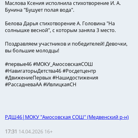
Маслова Ксения исполнила стихотворение И. А.
Бунина "Бушует полая вода".
Белова Дарья стихотворение А. Головина "На
солнышке весной", с которым заняла 3 место.
Поздравляем участников и победителей! Девочки,
вы большие молодцы!
#первые46 #МОКУ_АмосовскаяСОШ
#НавигаторыДетства46 #Росдетцентр
#ДвижениеПервых #Нашидостижения
#РассадневаАА #ИвлицкаяСН
РДШ46|МОКУ "Амосовская СОШ" (Медвенский р-н)
17:31
14.04.2026 16+