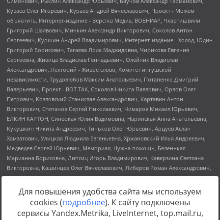
Для повышения удобства сайта мы используем
cookies (
подробнее
). К сайту подключены
Источник:
https://minjust.gov.ru/uploaded/files/reestr-
сервисы Yandex.Metrika, LiveInternet, top.mail.ru,
inostrannyih-agentov-22-03-2024.pdf
данные на
22.03.2024