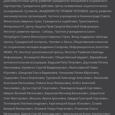
Дальневосточный центр развития гражданских инициатив и социального
партнерства, Гражданское действие, Центр независимых социологических
исследований, Сутяжник, АКАДЕМИЯ ПО ПРАВАМ ЧЕЛОВЕКА, Центр развития
некоммерческих организаций, Частное учреждение в Калининграде Совета
Министров северных стран, Гражданское содействие, Трансперенси
Интернешнл-Р, Центр Защиты Прав Средств Массовой Информации,
Институт развития прессы - Сибирь, Частное учреждение в Санкт-
Петербурге Совета Министров Северных Стран, Фонд поддержки свободы
прессы, Гражданский контроль, Человек и Закон, Общественная комиссия
по сохранению наследия академика Сахарова, Информационное агентство
МЕМО. РУ, Институт региональной прессы, Институт Развития Свободы
Информации, Экозащита!-Женсовет, Общественный вердикт, Евразийская
антимонопольная ассоциация, Бедушев Петр Петрович, Дзугкоева Регина
Николаевна, Кривенко Сергей Владимирович, Милославский Павел
Юрьевич, Шнырова Ольга Вадимовна, Чанышева Лилия Айратовна,
Сидорович Ольга Борисовна, Туровский Александр Алексеевич, Васильева
Анастасия Евгеньевна, Ривина Анна Валерьевна, Бойко Анатолий
Николаевич, Дугин Сергей Георгиевич, Пивоваров Андрей Сергеевич,
Аверин Виталий Евгеньевич, Барахоев Магомед Бекханович, Шарипков
Олег Викторович, Мошель Ирина Ароновна, Шведов Григорий Сергеевич,
Пономарев Лев Александрович, Каргалицкий Борис Юльевич, Созаев
Валерий Валерьевич, Исламов Тимур Рифгатович, Романова Ольга
Евгеньевна, Щаров Сергей Алексадрович, Цирульников Борис Альбертович,