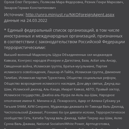
Орлов Олег Петрович, Полякова Мара Федоровна, Резник Генри Маркович,
Захаров Герман Константинович
Источник:
http://unro.minjust.ru/NKOForeignAgent.aspx
данные на
24.03.2022
* Единый федеральный список организаций, в том числе
иностранных и международных организаций, признанных
в соответствии с законодательством Российской Федерации
террористическими:
Высший военный Маджлисуль Шура Объединенных сил моджахедов
Кавказа, Конгресс народов Ичкерии и Дагестана, База, Асбат аль-Ансар,
Священная война, Исламская группа, Братья-мусульмане, Партия
исламского освобождения, Лашкар-И-Тайба, Исламская группа, Движение
Талибан, Исламская партия Туркестана, Общество социальных реформ,
Общество возрождения исламского наследия, Дом двух святых, Джунд аш-
Шам, Исламский джихад, Аль-Каида, Имарат Кавказ, АБТО, Правый сектор,
Исламское государство, Джабха аль-Нусра ли-Ахль аш-Шам, Народное
ополчение имени К. Минина и Д. Пожарского, Аджр от Аллаха Субхану уа
Тагьаля SHAM, АУМ Синрике, Муджахеды джамаата Ат-Тавхида Валь-Джихад,
Чистопольский Джамаат, Рохнамо ба суи давлати исломи, Террористическое
сообщество Сеть, Катиба Таухид валь-Джихад, Хайят Тахрир аш-Шам, Ахлю
Сунна Валь Джамаа, National Socialism/White Power, Артподготовка,