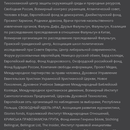
Тихоокеанский центр защиты окружающей среды и природных ресурсов,
Свободная Россия, Всемирный конгресс украинцев, Атлантический совет,
Человек в беде, Европейский фонд за демократию, Джеймстаунский фонд,
Прожект Хармони, Родники дракона, Врачи против насильственного
извлечения органов, Фалунь Дафа, Друзья Фалуньгун, Фалуньгун, Коалиция
по расследованию преследования в отношении Фалуньгун в Китае,
Всемирная организация по расследованию преследований Фалуньгун,
Пражский гражданский центр, Ассоциация школ политических
исследований при Совете Европы, Центр либеральной современности,
Форум русскоязычных европейцев, Немецко-русский обмен, Бард колледж,
Европейский выбор, Фонд Ходорковского, Оксфордский российский фонд,
Фонд Будущее России, Компания свободы информации, Проект Медиа,
Международное партнерство за права человека, Духовное Управление
Евангельских Христиан Украинской Христианской Церкви, Новое
Поколение, Духовное Учебное Заведение Международный Библейский
Колледж, Международное христианское движение, Всемирный Институт
Саентологических Предприятий, Церковь Духовной Технологии,
Европейская сеть организаций по наблюдению за выборами, Республика
Польша, СВОБОДНЫЙ ИДЕЛЬ-УРАЛ, Ассоциация развития журналистики,
IStories fonds, Королевский Институт Международных Отношений,
КРИМСЬКА ПРАВОЗАХИСНА ГРУПА, Фонд имени Генриха Бёлля, Stichting
Bellingcat, Bellingcat Ltd, The Insider, Институт правовой инициативы