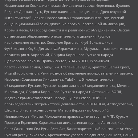
Национальная Социалистическая Инициатива города Череповца, Духовно-
Родовая Держава Русь, Русское национальное единство, Древнерусской
Инглистической церкви Православных Староверов-Инглингов, Русский
общенациональный союз, Движение против нелегальной иммиграции,
Кровь и Честь, О свободе совести и о религиозных объединениях, Омская
организация общественного политического движения Русское
национальное единство, Северное Братство, Клуб Болельщиков
Футбольного Клуба Динамо, Файзрахманисты, Мусульманская религиозная
организация п. Боровский, Община Коренного Русского народа
Щелковского района, Правый сектор, УНА - УНСО, Украинская
повстанческая армия, Тризуб им. Степана Бандеры, Братство, Белый Крест,
Misanthropic division, Религиозное объединение последователей инглиизма,
Народная Социальная Инициатива, TulaSkins, Этнополитическое
объединение Русские, Русское национальное объединение Атака, Мечеть
Мирмамеда, Община Коренного Русского народа г. Астрахани, ВОЛЯ,
Меджлис крымскотатарского народа, Рубеж Севера, ТОЙС, О
противодействии экстремистской деятельности, РЕВТАТПОД, Артподготовка,
Штольц, В честь иконы Божией Матери Державная, Сектор 16,
Независимость, Фирма, Молодежная правозащитная группа МПГ, Курсом
Правды и Единения, Каракольская инициативная группа, Автоград Крю,
Союз Славянских Сил Руси, Алля-Аят, Благотворительный пансионат Ак Умут,
Русская республика Русь, Арестантское уголовное единство, Башкорт, Нация