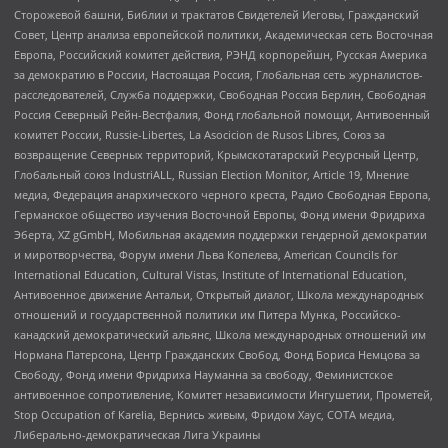
Сторожевой башни, Библии и трактатов Свидетелей Иеговы, Гражданский
Совет, Центр анализа европейской политики, Академическая сеть Восточная
Европа, Российский комитет действия, РЭНД корпорейшн, Русская Америка
за демократию в России, Настоящая Россия, Глобальная сеть журналистов-
расследователей, Служба поддержки, Свободная Россия Берлин, Свободная
Россия Северный Рейн-Вестфалия, Фонд глобальной помощи, Антивоенный
комитет России, Russie-Libertes, La Asocicion de Rusos Libres, Союз за
возвращение Северных территорий, Крымскотатарский Ресурсный Центр,
Глобальный союз IndustriALL, Russian Election Monitor, Article 19, Мнение
медиа, Федерация анархического черного креста, Радио Свободная Европа,
Германское общество изучения Восточной Европы, Фонд имени Фридриха
Эберта, XZ gGmbH, Мобильная академия поддержки гендерной демократии
и миротворчества, Форум имени Льва Копелева, American Councils for
International Education, Cultural Vistas, Institute of International Education,
Антивоенное движение Антальи, Открытый диалог, Школа международных
отношений и государственной политики им Питера Мунка, Российско-
канадский демократический альянс, Школа международных отношений им
Нормана Патерсона, Центр Гражданских Свобод, Фонд Бориса Немцова за
Свободу, Фонд имени Фридриха Науманна за свободу, Феминистское
антивоенное сопротивление, Комитет независимости Ингушетии, Прометей,
Stop Occupation of Karelia, Вернись живым, Фридом Хаус, СОТА медиа,
Либерально-демократическая Лига Украины