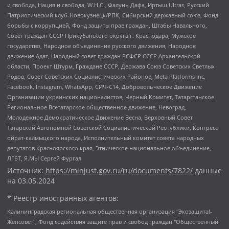
и свобода, Нация и свобода, W.H.С., Фалунь Дафа, Иртыш Ultras, Русский
Патриотический клуб-Новокузнецк/РПК, Сибирский державный союз, Фонд
борьбы с коррупцией, Фонд защиты прав граждан, Штабы Навального,
Совет граждан СССР Прикубанского округа г. Краснодара, Мужское
государство, Народное объединение русского движения, Народное
движение Адат, Народный совет граждан РСФСР СССР Архангельской
области, Проект Штурм, Граждане СССР, Держава Союз Советских Светлых
Родов, Совет Советских Социалистических Районов, Meta Platforms Inc,
Facebook, Instagram, WhatsApp, СИЧ-С14, Добровольческое Движение
Организации украинских националистов, Черный Комитет, Татарстанское
Региональное Всетатарское общественное движение, Невоград,
Молодежное Демократическое Движение Весна, Верховный Совет
Татарской Автономной Советской Социалистической Республики, Конгресс
ойрат-калмыцкого народа, Исполнительный комитет совета народных
депутатов Красноярского края, Этническое национальное объединение,
ЛГБТ, Я.МЫ Сергей Фургал
Источник:
https://minjust.gov.ru/ru/documents/7822/
данные
на
03.05.2024
* Реестр иностранных агентов:
Калининградская региональная общественная организация "Экозащита!-Женсовет", Фонд содействия защите прав и свобод граждан "Общественный вердикт", Фонд "Институт Развития Свободы Информации", Частное учреждение "Информационное агентство МЕМО. РУ", Региональная общественная организация "Общественная комиссия по сохранению наследия академика Сахарова", Фонд поддержки свободы прессы, Санкт-Петербургская общественная правозащитная организация "Гражданский контроль", Межрегиональная общественная организация "Информационно-просветительский центр "Мемориал", Региональный Фонд "Центр Защиты Прав Средств Массовой Информации", с 05.12.2023 Фонд "Центр Защиты Прав Средств массовой информации", Региональная общественная благотворительная организация помощи беженцам и мигрантам "Гражданское содействие", Негосударственное образовательное учреждение дополнительного профессионального образования (повышение квалификации) специалистов "АКАДЕМИЯ ПО ПРАВАМ ЧЕЛОВЕКА", Свердловская региональная общественная организация "Сутяжник", Автономная некоммерческая организация "Центр независимых социологических исследований", Союз общественных объединений "Российский исследовательский центр по правам человека", Региональное общественное учреждение научно-информационный центр "МЕМОРИАЛ", Некоммерческая организация "Фонд защиты гласности", Автономная некоммерческая организация "Институт прав человека", Городская общественная организация "Екатеринбургское общество "МЕМОРИАЛ", Городская общественная организация "Рязанское историко-просветительское и правозащитное общество "Мемориал" (Рязанский Мемориал), Челябинский региональный орган общественной самодеятельности – женское общественное объединение "Женщины Евразии", Челябинский региональный орган общественной самодеятельности "Уральская правозащитная группа", Фонд содействия защите здоровья и социальной справедливости имени Андрея Рылькова, Автономная Некоммерческая Организация "Аналитический Центр Юрия Левады", Автономная некоммерческая организация социальной поддержки населения "Проект Апрель", Региональная общественная организация помощи женщинам и детям, находящимся в кризисной ситуации "Информационно-методический центр "Анна", Фонд содействия развитию массовых коммуникаций и правовому просвещению "Так-так-Так", Фонд содействия устойчивому развитию "Серебряная тайга", Свердловский региональный общественный фонд социальных проектов "Новое время", "Idel.Реалии", Кавказ.Реалии, Крым.Реалии, Телеканал Настоящее Время, Татаро-башкирская служба Радио Свобода (Azatliq Radiosi), Радио Свободная Европа/Радио Свобода (PCE/PC), "Сибирь.Реалии", "Фактограф", Благотворительный фонд помощи осужденным и их семьям, Автономная некоммерческая организация "Институт глобализации и социальных движений", Фонд "В защиту прав заключенных", Частное учреждение "Центр поддержки и содействия развитию средств массовой информации", Пензенский региональный общественный благотворительный фонд "Гражданский союз", "Север.Реалии", Некоммерческая организация Фонд "Правовая инициатива", Общество с ограниченной ответственностью "Радио Свободная Европа/Радио Свобода", Чешское информационное агентство "MEDIUM-ORIENT", Красноярская региональная общественная организация "Мы против СПИДа", Камалягин Денис Николаевич, Маркелов Сергей Евгеньевич, Пономарев Лев Александрович, Савицкая Людмила Алексеевна, Автономная некоммерческая организация "Центр по работе с проблемой насилия "НАСИЛИЮ.НЕТ", Межрегиональный профессиональный союз работников здравоохранения "Альянс врачей", Юридическое лицо, зарегистрированное в Латвийской Республике, SIA "Medusa Project" (регистрационный номер 40103797863, дата регистрации 10.06.2014), Некоммерческая организация "Фонд по борьбе с коррупцией", Автономная некоммерческая организация "Институт права и публичной политики", Баданин Роман Сергеевич, Гликин Максим Александрович, Железнова Мария Михайловна, Лукьянова Юлия Сергеевна, Маетная Елизавета Витальевна, Маняхин Петр Борисович, Чуракова Ольга Владимировна, Ярош Юлия Петровна, Юридическое лицо "The Insider SIA", зарегистрированное в Риге, Латвийская Республика (дата регистрации 26.06.2015), являющееся администратором доменного имени интернет-издания "The Insider SIA", https://theins.ru, Постернак Алексей Евгеньевич, Рубин Михаил Аркадьевич, Анин Роман Александрович, Юридическое лицо Istories fonds, зарегистрированное в Латвийской Республике (регистрационный номер 50008295751, дата регистрации 24.02.2020), Великовский Дмитрий Александрович, Долинина Ирина Николаевна, Мароховская Алеся Алексеевна, Шлейнов Роман Юрьевич, Шмагун Олеся Валентиновна, Общество с ограниченной ответственностью "Альтаир 2021", Общество с ограниченной ответственностью "Вега 2021", Общество с ограниченной ответственностью "Главный редактор 2021", Общество с ограниченной ответственностью "Ромашки монолит", Важенков Артем Валерьевич, Ивановская областная общественная организация "Центр гендерных исследований", Гурман Юрий Альбертович, Медиапроект "ОВД-Инфо", Егоров Владимир Владимирович, Жилинский Владимир Александрович, Общество с ограниченной ответственностью "ЗП", Иванова София Юрьевна, Карезина Инна Павловна, Кильтау Екатерина Викторовна, Петров Алексей Викторович, Пискунов Сергей Евгеньевич, Смирнов Сергей Сергеевич, Тихонов Михаил Сергеевич, Общество с ограниченной ответственностью "ЖУРНАЛИСТ-ИНОСТРАННЫЙ АГЕНТ", Арапова Галина Юрьевна, Вольтская Татьяна Анатольевна, Американская компания "Mason G.E.S. Anonymous Foundation" (США), являющаяся владельцем интернет-издания https://mnews.world/, Компания "Stichting Bellingcat", зарегистрированная в Нидерландах (дата регистрации 11.07.2018), Захаров Андрей Вячеславович, Клепиковская Екатерина Дмитриевна, Общество с ограниченной ответственностью "МЕМО", Перл Роман Александрович, Симонов Евгений Алексеевич, Соловьева Елена Анатольевна, Сотников Даниил Владимирович, Сурначева Елизавета Дмитриевна, Автономная некоммерческая организация по защите прав человека и информированию населения "Якутия – Наше Мнение", Общество с ограниченной ответственностью "Москоу диджитал медиа", с 26.01.2023 Общество с ограниченной ответственностью "Чайка Белые сады", Ветошкина Валерия Валерьевна, Заговора Максим Александрович, Межрегиональное общественное движение "Российская ЛГБТ - сеть", Оленичев Максим Владимирович, Павлов Иван Юрьевич, Скворцова Елена Сергеевна, Общество с ограниченной ответственностью "Как бы инагент", Кочетков Игорь Викторович, Общество с ограниченной ответственностью "Честные выборы", Еланчик Олег Александрович, Общество с ограниченной ответственностью "Нобелевский призыв", Гималова Регина Эмилевна, Григорьев Андрей Валерьевич, Григорьева Алина Александровна, Ассоциация по содействию защите прав призывников, альтернативнослужащих и военнослужащих "Правозащитная группа "Гражданин.Армия.Право", Хисамова Регина Фаритовна, Автономная некоммерческая организация по реализации социально-правовых программ "Лилит", Дальневосточное общественное движение "Маяк", Санкт-Петербургская ЛГБТ-инициативная группа "Выход", Инициативная группа ЛГБТ+ "Реверс", Алексеев Андрей Викторович, Бекбулатова Таисия Львовна, Беляев Иван Михайлович, Владыкина Елена Сергеевна, Гельман Марат Александрович, Никульшина Вероника Юрьевна, Толоконникова Надежда Андреевна, Шендерович Виктор Анатольевич, Общество с ограниченной ответственностью "Данное сообщение", Общество с ограниченной ответственностью Издательский дом "Новая глава", Айнбиндер Александра Александровна, Московский комьюнити-центр для ЛГБТ+инициатив, Благотворительный фонд развития филантропии, Deutsche Welle (Германия, Kurt-Schumacher-Strasse 3, 53113 Bonn), Борзунова Мария Михайловна, Воробьев Виктор Викторович, Голубева Анна Львовна, Константинова Алла Михайловна, Малкова Ирина Владимировна, Мурадов Мурад Абдулгалимович, Осетинская Елизавета Николаевна, Понасенков Евгений Николаевич, Ганапольский Матвей Юрьевич, Киселев Евгений Алексеевич, Борухович Ирина Григорьевна, Дремин Иван Тимофеевич, Дубровский Дмитрий Викторович, Красноярская региональная общественная организация поддержки и развития альтернативных образовательных технологий и межкультурных коммуникаций "ИНТЕРРА", Маяковская Екатерина Алексеевна, Фейгин Марк Захарович, Филимонов Андрей Викторович, Дзугкоева Регина Николаевна, Доброхотов Роман Александрович, Дудь Юрий Александрович, Елкин Сергей Владимирович, Кругликов Кирилл Игоревич, Сабунаева Мария Леонидовна, Семенов Алексей Владимирович, Шаинян Карен Багратович, Шульман Екатерина Михайловна, Асафьев Артур Валерьевич, Вахштайн Виктор Семенович, Венедиктов Алексей Алексеевич, Лушникова Екатерина Евгеньевна, Волков Леонид Михайлович, Невзоров Александр Глебович, Пархоменко Сергей Борисович, Сироткин Ярослав Николаевич, Кара-Мурза Владимир Владимирович, Баранова Наталья Владимировна, Гозман Леонид Яковлевич, Кагарлицкий Борис Юльевич, Климарев Михаил Валерьевич, Милов Владимир Станиславович, Автономная некоммерческая организация Краснодарский центр современного искусства "Типография", Моргенштерн Алишер Тагирович, Соболь Любовь Эдуардовна, Общество с ограниченной ответственностью "ЛИЗА НОРМ", Каспаров Гарри Кимович, Ходорковский Михаил Борисович, Общество с ограниченной ответственностью "Апрельские тезисы", Данилович Ирина Брониславовна, Кашин Олег Владимирович, Петров Николай Владимирович, Пивоваров Алексей Владимирович, Соколов Михаил Владимирович, Цветкова Юлия Владимировна, Чичваркин Евгений Александрович, Комитет против пыток/Команда против пыток, Общество с ограниченной ответственностью "Первый научный", Общество с ограниченной ответственностью "Вертолет и ко", Белоцерковская Вероника Борисовна, Кац Максим Евгеньевич, Лазарева Татьяна Юрьевна, Шаведдинов Руслан Табризович, Яшин Илья Валерьевич, Общество с ограниченной ответственностью "Иноагент ААВ", Алешковский Дмитрий Петрович, Альбац Евгения Марковна, Быков Дмитрий Львович, Галямина Юлия Евгеньевна, Лойко Сергей Леонидович, Мартынов Кирилл Константинович, Медведев Сергей Александрович, Крашенинников Федор Геннадиевич, Гордеева Катерина Вл