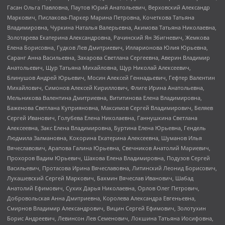
Гасан Ольга Павловна, Паутов Юрий Анатольевич, Верховский Александр
Маркович, Пислакова-Паркер Марина Петровна, Кочеткова Татьяна
Владимировна, Чуркина Наталья Валерьевна, Акимова Татьяна Николаевна,
Золотарева Екатерина Александровна, Рачинский Ян Збигневич, Жемкова
Елена Борисовна, Гудков Лев Дмитриевич, Илларионова Юлия Юрьевна,
Саранг Анна Васильевна, Захарова Светлана Сергеевна, Аверин Владимир
Анатольевич, Щур Татьяна Михайловна, Щур Николай Алексеевич,
Блинушов Андрей Юрьевич, Мосин Алексей Геннадьевич, Гефтер Валентин
Михайлович, Симонов Алексей Кириллович, Флиге Ирина Анатольевна,
Мельникова Валентина Дмитриевна, Вититинова Елена Владимировна,
Баженова Светлана Куприяновна, Максимов Сергей Владимирович, Беляев
Сергей Иванович, Голубева Елена Николаевна, Ганнушкина Светлана
Алексеевна, Закс Елена Владимировна, Буртина Елена Юрьевна, Гендель
Людмила Залмановна, Кокорина Екатерина Алексеевна, Шуманов Илья
Вячеславович, Арапова Галина Юрьевна, Свечников Анатолий Мариевич,
Прохоров Вадим Юрьевич, Шахова Елена Владимировна, Подузов Сергей
Васильевич, Протасова Ирина Вячеславовна, Литинский Леонид Борисович,
Лукашевский Сергей Маркович, Бахмин Вячеслав Иванович, Шабад
Анатолий Ефимович, Сухих Дарья Николаевна, Орлов Олег Петрович,
Добровольская Анна Дмитриевна, Королева Александра Евгеньевна,
Смирнов Владимир Александрович, Вицин Сергей Ефимович, Золотухин
Борис Андреевич, Левинсон Лев Семенович, Локшина Татьяна Иосифовна,