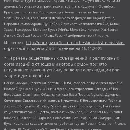
Религиозная группа “Джамаат “Красный пахарь”, Колумбайн, Хатлонский
джамаат, Мусульманская религиозная группа п. Кушкуль г. Оренбург,
Крымско-татарский добровольческий батальон имени Номана
Челебиджихана, Азов, Партия исламского возрождения Таджикистана,
Народная самооборона, Дуббайский джамаат, московская ячейка, Батал-
Хаджи Белхороев, Маньяки Культ Убийц, Молодёжь Которая Улыбается,
Легион Свобода России, Айдар, Русский добровольческий корпус
Источник:
http://nac.gov.ru/terroristicheskie-i-ekstremistskie-
organizacii-i-materialy.html
данные на
16.11.2023
* Перечень общественных объединений и религиозных
организаций в отношении которых судом принято
вступившее в законную силу решение о ликвидации или
запрете деятельности:
Национал-большевистская партия, ВЕК РА, Рада земли Кубанской Духовно
Родовой Державы Русь, Община Духовного Управления Асгардской Веси
Беловодья, Славянская Община Капища Веды Перуна, Мужская Духовная
Семинария Староверов-Инглингов, Нурджулар, К Богодержавию, Таблиги
Джамаат, Свидетели Иеговы, Русское национальное единство, Национал-
социалистическое общество, Джамаат мувахидов, Объединенный Вилайат
Кабарды, Балкарии и Карачая, Союз славян, Ат-Такфир Валь-Хиджра, Пит
Буль, Национал-социалистическая рабочая партия России, Славянский союз,
Формат-18, Благородный Орден Дьявола, Армия воли народа,