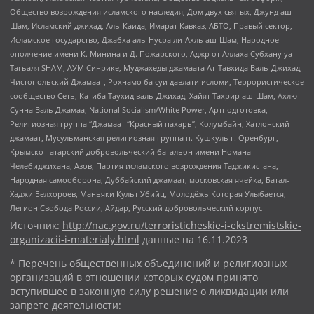
Общество возрождения исламского наследия, Дом двух святых, Джунд аш-
Шам, Исламский джихад, Аль-Каида, Имарат Кавказ, АБТО, Правый сектор,
Исламское государство, Джабха аль-Нусра ли-Ахль аш-Шам, Народное
ополчение имени К. Минина и Д. Пожарского, Аджр от Аллаха Субхану уа
Тагьаля SHAM, АУМ Синрике, Муджахеды джамаата Ат-Тавхида Валь-Джихад,
Чистопольский Джамаат, Рохнамо ба суи давлати исломи, Террористическое
сообщество Сеть, Катиба Таухид валь-Джихад, Хайят Тахрир аш-Шам, Ахлю
Сунна Валь Джамаа, National Socialism/White Power, Артподготовка,
Религиозная группа “Джамаат “Красный пахарь”, Колумбайн, Хатлонский
джамаат, Мусульманская религиозная группа п. Кушкуль г. Оренбург,
Крымско-татарский добровольческий батальон имени Номана
Челебиджихана, Азов, Партия исламского возрождения Таджикистана,
Народная самооборона, Дуббайский джамаат, московская ячейка, Батал-
Хаджи Белхороев, Маньяки Культ Убийц, Молодёжь Которая Улыбается,
Легион Свобода России, Айдар, Русский добровольческий корпус
Источник:
http://nac.gov.ru/terroristicheskie-i-ekstremistskie-
organizacii-i-materialy.html
данные на
16.11.2023
* Перечень общественных объединений и религиозных
организаций в отношении которых судом принято
вступившее в законную силу решение о ликвидации или
запрете деятельности: