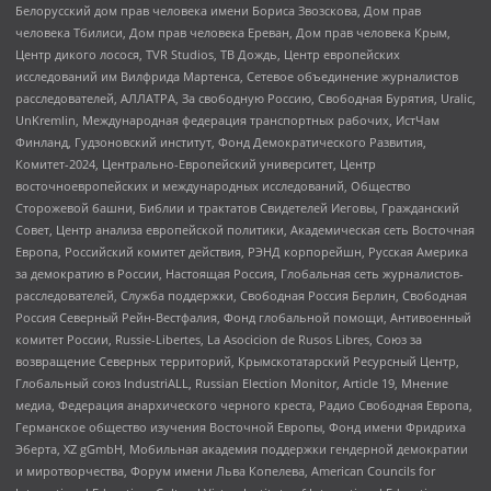
Белорусский дом прав человека имени Бориса Звозскова, Дом прав
человека Тбилиси, Дом прав человека Ереван, Дом прав человека Крым,
Центр дикого лосося, TVR Studios, ТВ Дождь, Центр европейских
исследований им Вилфрида Мартенса, Сетевое объединение журналистов
расследователей, АЛЛАТРА, За свободную Россию, Свободная Бурятия, Uralic,
UnKremlin, Международная федерация транспортных рабочих, ИстЧам
Финланд, Гудзоновский институт, Фонд Демократического Развития,
Комитет-2024, Центрально-Европейский университет, Центр
восточноевропейских и международных исследований, Общество
Сторожевой башни, Библии и трактатов Свидетелей Иеговы, Гражданский
Совет, Центр анализа европейской политики, Академическая сеть Восточная
Европа, Российский комитет действия, РЭНД корпорейшн, Русская Америка
за демократию в России, Настоящая Россия, Глобальная сеть журналистов-
расследователей, Служба поддержки, Свободная Россия Берлин, Свободная
Россия Северный Рейн-Вестфалия, Фонд глобальной помощи, Антивоенный
комитет России, Russie-Libertes, La Asocicion de Rusos Libres, Союз за
возвращение Северных территорий, Крымскотатарский Ресурсный Центр,
Глобальный союз IndustriALL, Russian Election Monitor, Article 19, Мнение
медиа, Федерация анархического черного креста, Радио Свободная Европа,
Германское общество изучения Восточной Европы, Фонд имени Фридриха
Эберта, XZ gGmbH, Мобильная академия поддержки гендерной демократии
и миротворчества, Форум имени Льва Копелева, American Councils for