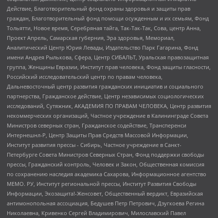
Действие, Благотворительный фонд охраны здоровья и защиты прав
граждан, Благотворительный фонд помощи осужденным и их семьям, Фонд
Тольятти, Новое время, Серебряная тайга, Так-Так-Так, Сова, центр Анна,
Проект Апрель, Самарская губерния, Эра здоровья, Мемориал,
Аналитический Центр Юрия Левады, Издательство Парк Гагарина, Фонд
имени Андрея Рылькова, Сфера, Центр СИБАЛЬТ, Уральская правозащитная
группа, Женщины Евразии, Институт прав человека, Фонд защиты гласности,
Российский исследовательский центр по правам человека,
Дальневосточный центр развития гражданских инициатив и социального
партнерства, Гражданское действие, Центр независимых социологических
исследований, Сутяжник, АКАДЕМИЯ ПО ПРАВАМ ЧЕЛОВЕКА, Центр развития
некоммерческих организаций, Частное учреждение в Калининграде Совета
Министров северных стран, Гражданское содействие, Трансперенси
Интернешнл-Р, Центр Защиты Прав Средств Массовой Информации,
Институт развития прессы - Сибирь, Частное учреждение в Санкт-
Петербурге Совета Министров Северных Стран, Фонд поддержки свободы
прессы, Гражданский контроль, Человек и Закон, Общественная комиссия
по сохранению наследия академика Сахарова, Информационное агентство
МЕМО. РУ, Институт региональной прессы, Институт Развития Свободы
Информации, Экозащита!-Женсовет, Общественный вердикт, Евразийская
антимонопольная ассоциация, Бедушев Петр Петрович, Дзугкоева Регина
Николаевна, Кривенко Сергей Владимирович, Милославский Павел