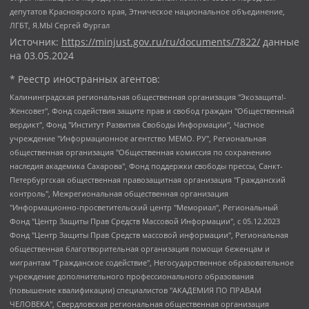
депутатов Красноярского края, Этническое национальное объединение,
ЛГБТ, Я.МЫ Сергей Фургал
Источник:
https://minjust.gov.ru/ru/documents/7822/
данные
на
03.05.2024
* Реестр иностранных агентов:
Калининградская региональная общественная организация "Экозащита!-Женсовет", Фонд содействия защите прав и свобод граждан "Общественный вердикт", Фонд "Институт Развития Свободы Информации", Частное учреждение "Информационное агентство МЕМО. РУ", Региональная общественная организация "Общественная комиссия по сохранению наследия академика Сахарова", Фонд поддержки свободы прессы, Санкт-Петербургская общественная правозащитная организация "Гражданский контроль", Межрегиональная общественная организация "Информационно-просветительский центр "Мемориал", Региональный Фонд "Центр Защиты Прав Средств Массовой Информации", с 05.12.2023 Фонд "Центр Защиты Прав Средств массовой информации", Региональная общественная благотворительная организация помощи беженцам и мигрантам "Гражданское содействие", Негосударственное образовательное учреждение дополнительного профессионального образования (повышение квалификации) специалистов "АКАДЕМИЯ ПО ПРАВАМ ЧЕЛОВЕКА", Свердловская региональная общественная организация "Сутяжник", Автономная некоммерческая организация "Центр независимых социологических исследований", Союз общественных объединений "Российский исследовательский центр по правам человека", Региональное общественное учреждение научно-информационный центр "МЕМОРИАЛ", Некоммерческая организация "Фонд защиты гласности", Автономная некоммерческая организация "Институт прав человека", Городская общественная организация "Екатеринбургское общество "МЕМОРИАЛ", Городская общественная организация "Рязанское историко-просветительское и правозащитное общество "Мемориал" (Рязанский Мемориал), Челябинский региональный орган общественной самодеятельности – женское общественное объединение "Женщины Евразии", Челябинский региональный орган общественной самодеятельности "Уральская правозащитная группа", Фонд содействия защите здоровья и социальной справедливости имени Андрея Рылькова, Автономная Некоммерческая Организация "Аналитический Центр Юрия Левады", Автономная некоммерческая организация социальной поддержки населения "Проект Апрель", Региональная общественная организация помощи женщинам и детям, находящимся в кризисной ситуации "Информационно-методический центр "Анна", Фонд содействия развитию массовых коммуникаций и правовому просвещению "Так-так-Так", Фонд содействия устойчивому развитию "Серебряная тайга", Свердловский региональный общественный фонд социальных проектов "Новое время", "Idel.Реалии", Кавказ.Реалии, Крым.Реалии, Телеканал Настоящее Время, Татаро-башкирская служба Радио Свобода (Azatliq Radiosi), Радио Свободная Европа/Радио Свобода (PCE/PC), "Сибирь.Реалии", "Фактограф", Благотворительный фонд помощи осужденным и их семьям, Автономная некоммерческая организация "Институт глобализации и социальных движений", Фонд "В защиту прав заключенных", Частное учреждение "Центр поддержки и содействия развитию средств массовой информации", Пензенский региональный общественный благотворительный фонд "Гражданский союз", "Север.Реалии", Некоммерческая организация Фонд "Правовая инициатива", Общество с ограниченной ответственностью "Радио Свободная Европа/Радио Свобода", Чешское информационное агентство "MEDIUM-ORIENT", Красноярская региональная общественная организация "Мы против СПИДа", Камалягин Денис Николаевич, Маркелов Сергей Евгеньевич, Пономарев Лев Александрович, Савицкая Людмила Алексеевна, Автономная некоммерческая организация "Центр по работе с проблемой насилия "НАСИЛИЮ.НЕТ", Межрегиональный профессиональный союз работников здравоохранения "Альянс врачей", Юридическое лицо, зарегистрированное в Латвийской Республике, SIA "Medusa Project" (регистрационный номер 40103797863, дата регистрации 10.06.2014), Некоммерческая организация "Фонд по борьбе с коррупцией", Автономная некоммерческая организация "Институт права и публичной политики", Баданин Роман Сергеевич, Гликин Максим Александрович, Железнова Мария Михайловна, Лукьянова Юлия Сергеевна, Маетная Елизавета Витальевна, Маняхин Петр Борисович, Чуракова Ольга Владимировна, Ярош Юлия Петровна, Юридическое лицо "The Insider SIA", зарегистрированное в Риге, Латвийская Республика (дата регистрации 26.06.2015), являющееся администратором доменного имени интернет-издания "The Insider SIA", https://theins.ru, Постернак Алексей Евгеньевич, Рубин Михаил Аркадьевич, Анин Роман Александрович, Юридическое лицо Istories fonds, зарегистрированное в Латвийской Республике (регистрационный номер 50008295751, дата регистрации 24.02.2020), Великовский Дмитрий Александрович, Долинина Ирина Николаевна, Мароховская Алеся Алексеевна, Шлейнов Роман Юрьевич, Шмагун Олеся Валентиновна, Общество с ограниченной ответственностью "Альтаир 2021", Общество с ограниченной ответственностью "Вега 2021", Общество с ограниченной ответственностью "Главный редактор 2021", Общество с ограниченной ответственностью "Ромашки монолит", Важенков Артем Валерьевич, Ивановская областная общественная организация "Центр гендерных исследований", Гурман Юрий Альбертович, Медиапроект "ОВД-Инфо", Егоров Владимир Владимирович, Жилинский Владимир Александрович, Общество с ограниченной ответственностью "ЗП", Иванова София Юрьевна, Карезина Инна Павловна, Кильтау Екатерина Викторовна, Петров Алексей Викторович, Пискунов Сергей Евгеньевич, Смирнов Сергей Сергеевич, Тихонов Михаил Сергеевич, Общество с ограниченной ответственностью "ЖУРНАЛИСТ-ИНОСТРАННЫЙ АГЕНТ", Арапова Галина Юрьевна, Вольтская Татьяна Анатольевна, Американская компания "Mason G.E.S. Anonymous Foundation" (США), являющаяся владельцем интернет-издания https://mnews.world/, Компания "Stichting Bellingcat", зарегистрированная в Нидерландах (дата регистрации 11.07.2018), Захаров Андрей Вячеславович, Клепиковская Екатерина Дмитриевна, Общество с ограниченной ответственностью "МЕМО", Перл Роман Александрович, Симонов Евгений Алексеевич, Соловьева Елена Анатольевна, Сотников Даниил Владимирович, Сурначева Елизавета Дмитриевна, Автономная некоммерческая организация по защите прав человека и информированию населения "Якутия – Наше Мнение", Общество с ограниченной ответственностью "Москоу диджитал медиа", с 26.01.2023 Общество с ограниченной ответственностью "Чайка Белые сады", Ветошкина Валерия Валерьевна, Заговора Максим Александрович, Межрегиональное общественное движение "Российская ЛГБТ - сеть", Оленичев Максим Владимирович, Павлов Иван Юрьевич, Скворцова Елена Сергеевна, Общество с ограниченной ответственностью "Как бы инагент", Кочетков Игорь Викторович, Общество с ограниченной ответственностью "Честные выборы", Еланчик Олег Александрович, Общество с ограниченной ответственностью "Нобелевский призыв", Гималова Регина Эмилевна, Григорьев Андрей Валерьевич, Григорьева Алина Александровна, Ассоциация по содействию защите прав призывников, альтернативнослужащих и военнослужащих "Правозащитная группа "Гражданин.Армия.Право", Хисамова Регина Фаритовна, Автономная некоммерческая организация по реализации социально-правовых программ "Лилит", Дальневосточное общественное движение "Маяк", Санкт-Петербургская ЛГБТ-инициативная группа "Выход", Инициативная группа ЛГБТ+ "Реверс", Алексеев Андрей Викторович, Бекбулатова Таисия Львовна, Беляев Иван Михайлович, Владыкина Елена Сергеевна, Гельман Марат Александрович, Никульшина Вероника Юрьевна, Толоконникова Надежда Андреевна, Шендерович Виктор Анатольевич, Общество с ограниченной ответственностью "Данное сообщение", Общество с ограниченной ответственностью Издательский дом "Новая глава", Айнбиндер Александра Александровна, Московский комьюнити-центр для ЛГБТ+инициатив, Благотворительный фонд развития филантропии, Deutsche Welle (Германия, Kurt-Schumacher-Strasse 3, 53113 Bonn), Борзунова Мария Михайловна, Воробьев Виктор Викторович, Голубева Анна Львовна, Константинова Алла Михайловна, Малкова Ирина Владимировна, Мурадов Мурад Абдулгалимович, Осетинская Елизавета Николаевна, Понасенков Евгений Николаевич, Ганапольский Матвей Юрьевич, Киселев Евгений Алексеевич, Борухович Ирина Григорьевна, Дремин Иван Тимофеевич, Дубровский Дмитрий Викторович, Красноярская региональная общественная организация поддержки и развития альтернативных образовательных технологий и межкультурных коммуникаций "ИНТЕРРА", Маяковская Екатерина Алексеевна, Фейгин Марк Захарович, Филимонов Андрей Викторович, Дзугкоева Регина Николаевна, Доброхотов Роман Александрович, Дудь Юрий Александрович, Елкин Сергей Владимирович, Кругликов Кирилл Игоревич, Сабунаева Мария Леонидовна, Семенов Алексей Владимирович, Шаинян Карен Багратович, Шульман Екатерина Михайловна, Асафьев Артур Валерьевич, Вахштайн Виктор Семенович, Венедиктов Алексей Алексеевич, Лушникова Екатерина Евгеньевна, Волков Леонид Михайлович, Невзоров Александр Глебович, Пархоменко Сергей Борисович, Сироткин Ярослав Николаевич, Кара-Мурза Владимир Владимирович, Баранова Наталья Владимировна, Гозман Леонид Яковлевич, Кагарлицкий Борис Юльевич, Климарев Михаил Валерьевич, Милов Владимир Станиславович, Автономная некоммерческая организация Краснодарский центр современного искусства "Типография", Моргенштерн Алишер Тагирович, Соболь Любовь Эдуардовна, Общество с ограниченной ответственностью "ЛИЗА НОРМ", Каспаров Гарри Кимович, Ходорковский Михаил Борисович, Общество с ограниченной ответственностью "Апрельские тезисы", Данилович Ирина Брониславовна, Кашин Олег Владимирович, Петров Николай Владимирович, Пивоваров Алексей Владимирович, Соколов Михаил Владимирович, Цветкова Юлия Владимировна, Чичваркин Евгений Александрович, Комитет против пыток/Команда против пыток, Общество с ограниченной ответственностью "Первый научный", Общество с ограниченной ответственностью "Вертолет и ко", Белоцерковская Вероника Борисовна, Кац Максим Евгеньевич, Лазарева Татьяна Юрьевна, Шаведдинов Руслан Табризович, Яшин Илья Валерьевич, Общество с ограниченной ответственностью "Иноагент ААВ", Алешковский Дмитрий Петрович, Альбац Евгения Марковна, Быков Дмитрий Львович, Галямина Юлия Евгеньевна, Лойко Сергей Леонидович, Мартынов Кирилл Константинович, Медведев Сергей Александрович, Крашенинников Федор Геннадиевич, Гордеева Катерина Вл