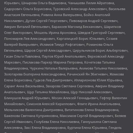
Юрьевич, Шнырова Ольга Вадимовна, Чанышева Лилия Айратовна,
Сидорович Ольга Борисовна, Туровский Александр Алексеевич, Васильева
Анастасия Евгеньевна, Ривина Анна Валерьевна, Бойко Анатолий
Николаевич, Дугин Сергей Георгиевич, Пивоваров Андрей Сергеевич,
Аверин Виталий Евгеньевич, Барахоев Магомед Бекханович, Шарипков
Олег Викторович, Мошель Ирина Ароновна, Шведов Григорий Сергеевич,
Пономарев Лев Александрович, Каргалицкий Борис Юльевич, Созаев
Валерий Валерьевич, Исламов Тимур Рифгатович, Романова Ольга
Евгеньевна, Щаров Сергей Алексадрович, Цирульников Борис Альбертович,
Гасан Ольга Павловна, Паутов Юрий Анатольевич, Верховский Александр
Маркович, Пислакова-Паркер Марина Петровна, Кочеткова Татьяна
Владимировна, Чуркина Наталья Валерьевна, Акимова Татьяна Николаевна,
Золотарева Екатерина Александровна, Рачинский Ян Збигневич, Жемкова
Елена Борисовна, Гудков Лев Дмитриевич, Илларионова Юлия Юрьевна,
Саранг Анна Васильевна, Захарова Светлана Сергеевна, Аверин Владимир
Анатольевич, Щур Татьяна Михайловна, Щур Николай Алексеевич,
Блинушов Андрей Юрьевич, Мосин Алексей Геннадьевич, Гефтер Валентин
Михайлович, Симонов Алексей Кириллович, Флиге Ирина Анатольевна,
Мельникова Валентина Дмитриевна, Вититинова Елена Владимировна,
Баженова Светлана Куприяновна, Максимов Сергей Владимирович, Беляев
Сергей Иванович, Голубева Елена Николаевна, Ганнушкина Светлана
Алексеевна, Закс Елена Владимировна, Буртина Елена Юрьевна, Гендель