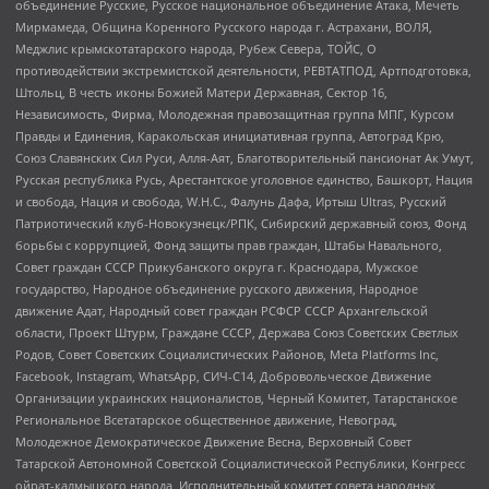
объединение Русские, Русское национальное объединение Атака, Мечеть
Мирмамеда, Община Коренного Русского народа г. Астрахани, ВОЛЯ,
Меджлис крымскотатарского народа, Рубеж Севера, ТОЙС, О
противодействии экстремистской деятельности, РЕВТАТПОД, Артподготовка,
Штольц, В честь иконы Божией Матери Державная, Сектор 16,
Независимость, Фирма, Молодежная правозащитная группа МПГ, Курсом
Правды и Единения, Каракольская инициативная группа, Автоград Крю,
Союз Славянских Сил Руси, Алля-Аят, Благотворительный пансионат Ак Умут,
Русская республика Русь, Арестантское уголовное единство, Башкорт, Нация
и свобода, Нация и свобода, W.H.С., Фалунь Дафа, Иртыш Ultras, Русский
Патриотический клуб-Новокузнецк/РПК, Сибирский державный союз, Фонд
борьбы с коррупцией, Фонд защиты прав граждан, Штабы Навального,
Совет граждан СССР Прикубанского округа г. Краснодара, Мужское
государство, Народное объединение русского движения, Народное
движение Адат, Народный совет граждан РСФСР СССР Архангельской
области, Проект Штурм, Граждане СССР, Держава Союз Советских Светлых
Родов, Совет Советских Социалистических Районов, Meta Platforms Inc,
Facebook, Instagram, WhatsApp, СИЧ-С14, Добровольческое Движение
Организации украинских националистов, Черный Комитет, Татарстанское
Региональное Всетатарское общественное движение, Невоград,
Молодежное Демократическое Движение Весна, Верховный Совет
Татарской Автономной Советской Социалистической Республики, Конгресс
ойрат-калмыцкого народа, Исполнительный комитет совета народных