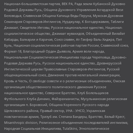
Национал-большевистская партия, ВЕК РА, Рада земли Кубанской Духовно
Родовой Державы Русь, Община Духовного Управления Асгардской Веси
Беловодья, Славянская Община Капища Веды Перуна, Мужская Духовная
Семинария Староверов-Инглингов, Нурджулар, К Богодержавию, Таблиги
Джамаат, Свидетели Иеговы, Русское национальное единство, Национал-
социалистическое общество, Джамаат мувахидов, Объединенный Вилайат
Кабарды, Балкарии и Карачая, Союз славян, Ат-Такфир Валь-Хиджра, Пит
Буль, Национал-социалистическая рабочая партия России, Славянский союз,
Формат-18, Благородный Орден Дьявола, Армия воли народа,
Национальная Социалистическая Инициатива города Череповца, Духовно-
Родовая Держава Русь, Русское национальное единство, Древнерусской
Инглистической церкви Православных Староверов-Инглингов, Русский
общенациональный союз, Движение против нелегальной иммиграции,
Кровь и Честь, О свободе совести и о религиозных объединениях, Омская
организация общественного политического движения Русское
национальное единство, Северное Братство, Клуб Болельщиков
Футбольного Клуба Динамо, Файзрахманисты, Мусульманская религиозная
организация п. Боровский, Община Коренного Русского народа
Щелковского района, Правый сектор, УНА - УНСО, Украинская
повстанческая армия, Тризуб им. Степана Бандеры, Братство, Белый Крест,
Misanthropic division, Религиозное объединение последователей инглиизма,
Народная Социальная Инициатива, TulaSkins, Этнополитическое