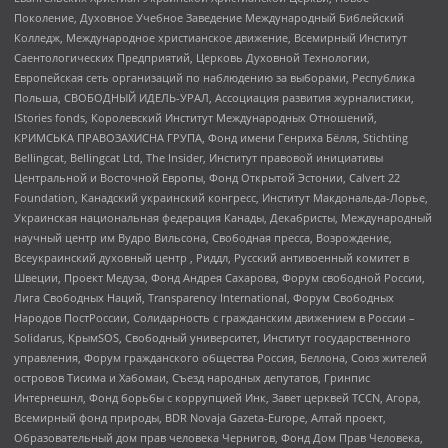
Поколение, Духовное Учебное Заведение Международный Библейский
Колледж, Международное христианское движение, Всемирный Институт
Саентологических Предприятий, Церковь Духовной Технологии,
Европейская сеть организаций по наблюдению за выборами, Республика
Польша, СВОБОДНЫЙ ИДЕЛЬ-УРАЛ, Ассоциация развития журналистики,
IStories fonds, Королевский Институт Международных Отношений,
КРИМСЬКА ПРАВОЗАХИСНА ГРУПА, Фонд имени Генриха Бёлля, Stichting
Bellingcat, Bellingcat Ltd, The Insider, Институт правовой инициативы
Центральной и Восточной Европы, Фонд Открытой Эстонии, Calvert 22
Foundation, Канадский украинский конгресс, Институт Макдональда-Лорье,
Украинская национальная федерация Канады, Декабристы, Международный
научный центр им Вудро Вильсона, Свободная пресса, Возрождение,
Всеукраинский духовный центр , Риддл, Русский антивоенный комитет в
Швеции, Проект Медуза, Фонд Андрея Сахарова, Форум свободной России,
Лига Свободных Наций, Transparеncy International, Форум Свободных
Народов ПостРоссии, Солидарность с гражданским движением в России –
Solidarus, КрымSOS, Свободный университет, Институт государственного
управления, Форум гражданского общества Россия, Беллона, Союз жителей
островов Тисима и Хабомаи, Съезд народных депутатов, Гринпис
Интернешнл, Фонд борьбы с коррупцией Инк, Завет церквей TCCN, Агора,
Всемирный фонд природы, BDR Novaja Gazeta-Europe, Алтай проект,
Образовательный дом прав человека Чернигов, Фонд Дом Прав Человека,