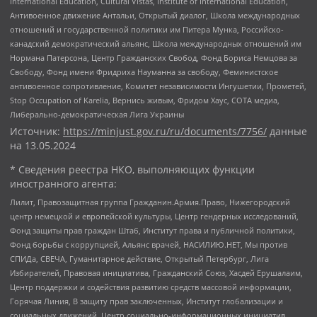
International Education, Cultural Vistas, Institute of International Education,
Антивоенное движение Антальи, Открытый диалог, Школа международных
отношений и государственной политики им Питера Мунка, Российско-
канадский демократический альянс, Школа международных отношений им
Нормана Патерсона, Центр Гражданских Свобод, Фонд Бориса Немцова за
Свободу, Фонд имени Фридриха Науманна за свободу, Феминистское
антивоенное сопротивление, Комитет независимости Ингушетии, Прометей,
Stop Occupation of Karelia, Вернись живым, Фридом Хаус, СОТА медиа,
Либерально-демократическая Лига Украины
Источник:
https://minjust.gov.ru/ru/documents/7756/
данные
на
13.05.2024
* Сведения реестра НКО, выполняющих функции
иностранного агента:
Лилит, Правозащитная группа Гражданин.Армия.Право, Нижегородский
центр немецкой и европейской культуры, Центр гендерных исследований,
Фонд защиты прав граждан Штаб, Институт права и публичной политики,
Фонд борьбы с коррупцией, Альянс врачей, НАСИЛИЮ.НЕТ, Мы против
СПИДа, СВЕЧА, Гуманитарное действие, Открытый Петербург, Лига
Избирателей, Правовая инициатива, Гражданский Союз, Хасдей Ерушалаим,
Центр поддержки и содействия развитию средств массовой информации,
Горячая Линия, В защиту прав заключенных, Институт глобализации и
социальных движений, Центр социально-информационных инициатив