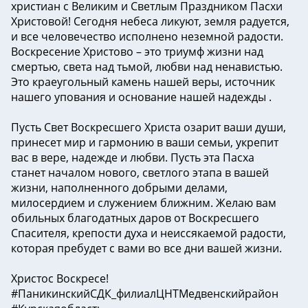
христиан с Великим и Светлым Праздником Пасхи
Христовой! Сегодня небеса ликуют, земля радуется,
и все человечество исполнено неземной радости.
Воскресение Христово – это триумф жизни над
смертью, света над тьмой, любви над ненавистью.
Это краеугольный камень нашей веры, источник
нашего упования и основание нашей надежды .
️Пусть Свет Воскресшего Христа озарит ваши души,
принесет мир и гармонию в ваши семьи, укрепит
вас в вере, надежде и любви. Пусть эта Пасха
станет началом нового, светлого этапа в вашей
жизни, наполненного добрыми делами,
милосердием и служением ближним. Желаю вам
обильных благодатных даров от Воскресшего
Спасителя, крепости духа и неиссякаемой радости,
которая пребудет с вами во все дни вашей жизни.
Христос Воскресе!
#ПаникинскийСДК_филиалЦНТМедвенскийрайон