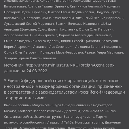
Людмила Залмановна, Кокорина Екатерина Алексеевна, Шуманов Илья
Вячеславович, Арапова Галина Юрьевна, Свечников Анатолий Мариевич,
Прохоров Вадим Юрьевич, Шахова Елена Владимировна, Подузов Сергей
Васильевич, Протасова Ирина Вячеславовна, Литинский Леонид Борисович,
Лукашевский Сергей Маркович, Бахмин Вячеслав Иванович, Шабад
Анатолий Ефимович, Сухих Дарья Николаевна, Орлов Олег Петрович,
Добровольская Анна Дмитриевна, Королева Александра Евгеньевна,
Смирнов Владимир Александрович, Вицин Сергей Ефимович, Золотухин
Борис Андреевич, Левинсон Лев Семенович, Локшина Татьяна Иосифовна,
Орлов Олег Петрович, Полякова Мара Федоровна, Резник Генри Маркович,
Захаров Герман Константинович
Источник:
http://unro.minjust.ru/NKOForeignAgent.aspx
данные на
24.03.2022
* Единый федеральный список организаций, в том числе
иностранных и международных организаций, признанных
в соответствии с законодательством Российской Федерации
террористическими:
Высший военный Маджлисуль Шура Объединенных сил моджахедов
Кавказа, Конгресс народов Ичкерии и Дагестана, База, Асбат аль-Ансар,
Священная война, Исламская группа, Братья-мусульмане, Партия
исламского освобождения, Лашкар-И-Тайба, Исламская группа, Движение
Талибан, Исламская партия Туркестана, Общество социальных реформ,