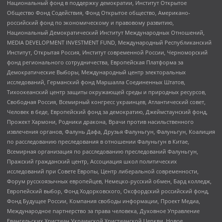
Национальный фонд в поддержку демократии, Институт Открытое
Общество Фонд Содействия, Фонд Открытое общество, Американо-
российский фонд по экономическому и правовому развитию,
Национальный Демократический Институт Международных Отношений,
MEDIA DEVELOPMENT INVESTMENT FUND, Международный Республиканский
Институт, Открытая Россия, Институт современной России, Черноморский
фонд регионального сотрудничества, Европейская Платформа за
Демократические Выборы, Международный центр электоральных
исследований, Германский фонд Маршалла Соединенных Штатов,
Тихоокеанский центр защиты окружающей среды и природных ресурсов,
Свободная Россия, Всемирный конгресс украинцев, Атлантический совет,
Человек в беде, Европейский фонд за демократию, Джеймстаунский фонд,
Прожект Хармони, Родники дракона, Врачи против насильственного
извлечения органов, Фалунь Дафа, Друзья Фалуньгун, Фалуньгун, Коалиция
по расследованию преследования в отношении Фалуньгун в Китае,
Всемирная организация по расследованию преследований Фалуньгун,
Пражский гражданский центр, Ассоциация школ политических
исследований при Совете Европы, Центр либеральной современности,
Форум русскоязычных европейцев, Немецко-русский обмен, Бард колледж,
Европейский выбор, Фонд Ходорковского, Оксфордский российский фонд,
Фонд Будущее России, Компания свободы информации, Проект Медиа,
Международное партнерство за права человека, Духовное Управление
Евангельских Христиан Украинской Христианской Церкви, Новое